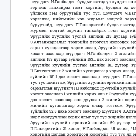
шүүгдэгч Н.Ганболдыг бусдыг илтэд үл хүндэтгэн
зөрчиж танхайрах гэмт хэргийг, бусдын эд хө
үйлдсэн гэм буруутайд тус тус, шүүгдэгч Ч.Ба
хэрэглэн, нийгмийн хэв журмыг ноцтой зөрч
буруутайд, шүүгдэгч П.Ганзоригийг бусдыг илтэд
журмыг ноцтой зөрчин танхайрах гэмт хэргийг
Эрүүгийн хуулийн тусгай ангийн 215 дугаар зүй
З.Алтанжаргалыг тээврийн хэрэгсэл жолоодох эр
сарын хугацаагаар хорих ялаар, Эрүүгийн хуулийн 
хэсэгт зааснаар шүүгдэгч Н.Ганболдыг 2 жилийн
ангийн 153 дугаар зүйлийн 153.1 дэх хэсэгт заасна
Эрүүгийн хуулийн тусгай ангийн 181 дүгээр зүй
Ч.Баттогтохыг 2 жилийн хугацаагаар хорих ялаар,
зүйлийн 181.1 дэх хэсэгт зааснаар шүүгдэгч П.Га
тус тус шийтгэж, Эрүүгийн хуулийн ерөнхий ангийн
баримтлан шүүгдэгч Н.Ганболдод Эрүүгийн хуулийн 
хэсэгт зааснаар 1 жилийн хорих ялыг Эрүүгийн хуу
дэх хэсэгт зааснаар оногдуулсан 2 жилийн хори
жилийн хугацаагаар хорих ялаар тогтоож, Эрү
зүйлийн 52.5 дахь хэсэгт зааснаар шүүгдэгч З.Алта
нарт оногдуулсан хорих ялыг тус тус жирийн дэгл
Эрүүгийн хуулийн ерөнхий ангийн 59 дүгээр зү
П.Ганзоригийн 21 хоног, Н.Ганболдын 45 хоног, Ч
хоногийн цагдан хоригдсон хоногийг тус тус ял э