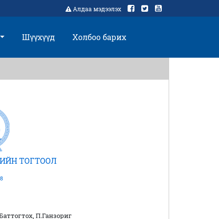
Алдаа мэдээлэх
Шүүхүүд
Холбоо барих
ИЙН ТОГТООЛ
8
.Баттогтох, П.Ганзориг