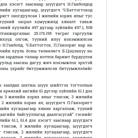
дэх хэсэгт зааснаар шүүгдэгч Н.Ганболдод
ийн хугацаагаар, шүүгдэгч Ч.Баттогтоход
оригт оногдуулсан 1 жилийн хорих ялыг тус
 түүний засрал хүмүүжилд хяналт тавьж
ний хуулийн 497 дугаар зүйлийн 497.1, 508
танжаргалаас 25.176.195 төгрөг гаргуулж
энхүүд олгож, түүний илүү нэхэмжилсэн
ч Н.Ганболд, Ч.Баттогтох, П.Ганзориг нар нь
гчийн хууль ёсны төлөөлөгч Б.Цэцэнхүү нь
н зардлын талаар нотлох баримт бүрдүүлэн
уульд заасны дагуу жич нэхэмжлэх эрхтэй
тооны үхрийг битүүмжилсэн битүүмжлэлийг
ж заалдах шатны шүүх шийтгэх тогтоолын
 ерөнхий ангийн 61 дүгээр зүйлийн 61.1 дэх
сан 3 жилийн хорих ялыг тэнсэж, 3 жилийн
н 2 жилийн хорих ял, шүүгдэгч П.Ганзоригт
ийн хугацаагаар хянан харгалзаж, түүний
агийн байгууллагад даалгасугай” гэснийг
йн 61.1, 61.4 дэх хэсэгт зааснаар шүүгдэгч
тэнсэж, 3 жилийн хугацаагаар, шүүгдэгч
 тэнсэж, 2 жилийн хугацаагаар, шүүгдэгч
тэнсэж, 2 жилийн хугацаагаар, шүүгдэгч