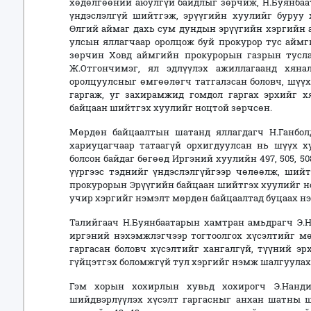
хөдөлгөөний аюулгүй байдлыг зөрчиж, Н.Буянбаа
үндэслэлгүй шийтгэж, эрүүгийн хуулийг буруу х
Өлгий аймаг дахь сум дундын эрүүгийн хэргийн
улсын яллагчаар оролцож буй прокурор тус аймг
зөрчин Ховд аймгийн прокурорын газрын тусла
Ж.Отгончимэг, ял эдлүүлэх ажиллагаанд хяна
оролцуулсныг өмгөөлөгч татгалзсан боловч, шүүх
гаргаж, уг захирамжид гомдол гаргах эрхийг х
байцаан шийтгэх хуулийг ноцтой зөрчсөн.
Мөрдөн байцаалтын шатанд яллагдагч Н.Ганболд
хариуцагчаар татаагүй орхигдуулсан нь шүүх 
болсон байдаг бөгөөд Иргэний хуулийн 497, 505, 50
үүргээс тэднийг үндэслэлгүйгээр чөлөөлж, шийт
прокурорын Эрүүгийн байцаан шийтгэх хуулийг но
учир хэргийг нэмэлт мөрдөн байцаалтад буцаах нэг
Талийгаач Н.Буянбаатарын хамтран амьдрагч Э.Н
иргэний нэхэмжлэгчээр тогтоолгох хүсэлтийг мө
гаргасан боловч хүсэлтийг хангалгүй, түүний э
гүйцэтгэх боломжгүй тул хэргийг нэмж шалгуулах 2
Гэм хорын хохирлын хувьд хохирогч Э.Нанд
шийдвэрлүүлэх хүсэлт гаргасныг анхан шатны ш