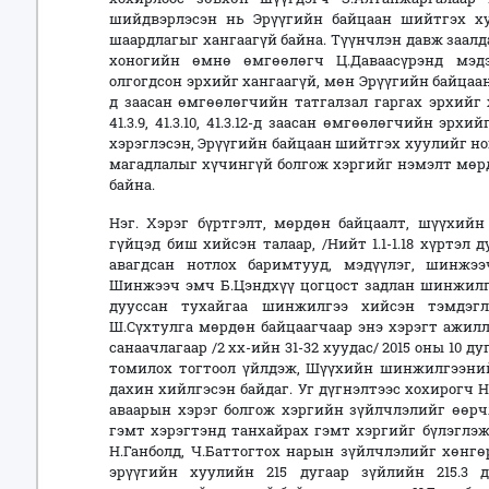
шийдвэрлэсэн нь Эрүүгийн байцаан шийтгэх хуу
шаардлагыг хангаагүй байна. Түүнчлэн давж заал
хоногийн өмнө өмгөөлөгч Ц.Даваасүрэнд мэд
олгогдсон эрхийг хангаагүй, мөн Эрүүгийн байцаан
д заасан өмгөөлөгчийн татгалзал гаргах эрхийг 
41.3.9, 41.3.10, 41.3.12-д заасан өмгөөлөгчийн эр
хэрэглэсэн, Эрүүгийн байцаан шийтгэх хуулийг но
магадлалыг хүчингүй болгож хэргийг нэмэлт мөрд
байна.
Нэг. Хэрэг бүртгэлт, мөрдөн байцаалт, шүүхийн
гүйцэд биш хийсэн талаар, /Нийт 1.1-1.18 хүртэл 
авагдсан нотлох баримтууд, мэдүүлэг, шинжэ
Шинжээч эмч Б.Цэндхүү цогцост задлан шинжилгээ
дууссан тухайгаа шинжилгээ хийсэн тэмдэгл
Ш.Сүхтулга мөрдөн байцаагчаар энэ хэрэгт ажил
санаачлагаар /2 хх-ийн 31-32 хуудас/ 2015 оны 10
томилох тогтоол үйлдэж, Шүүхийн шинжилгээни
дахин хийлгэсэн байдаг. Уг дүгнэлтээс хохирогч 
аваарын хэрэг болгож хэргийн зүйлчлэлийг өөрч
гэмт хэрэгтэнд танхайрах гэмт хэргийг бүлэглэж
Н.Ганболд, Ч.Баттогтох нарын зүйлчлэлийг хөнгө
эрүүгийн хуулийн 215 дугаар зүйлийн 215.3 