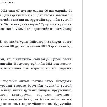
т хэрэгт,
, 2012 оны 07 дугаар сарын 06-ны өдрийн 71
 дүгээр зүйлийн 211.1 дэх хэсэгт зааснаар 1
эгийн Ганболд
нь Эрүүгийн хуулийн тусгай
асан “Бүлэглэж, танхайрах”, Эрүүгийн хуулийн
т заасан “Бусдын эд хөрөнгийг санаатайгаар
эй, ял шийтгүүлж байгаагүй
Бөхнүүд
овогт
ийн 181 дүгээр зүйлийн 181.2.5 дахь заалтад
гтэй, ял шийтгүүлж байгаагүй
Цорос
овогт
нгийн 181 дүгээр зүйлийн 181.1 дэх хэсэгт
глэн нийгмийн хэв журмыг ноцтой зөрчиж
н хэргийн анхан шатны шүүх Шүүгдэгч
курорын газраас Эрүүгийн хуулийн тусгай
зааснаар яллах дүгнэлт үйлдэж ирүүлснийг,
лгон хөнгөрүүлэн өөрчилж, шүүгдэгч
өөний аюулгүй байдлын болон ашиглалтын
оосон гэмт хэрэг үйлдсэн гэм буруутайд,