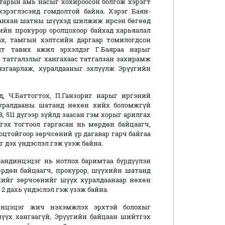
тарын амь насыг хохироосон болгож хэрэгт
эрэглэсэнд гомдолтой байна. Хэрэг Баян-
 анхан шатны шүүхэд шилжиж ирсэн бөгөөд
ийн прокурор оролцохоор байхад харьяалал
х, тамгын хэлтсийн даргаар томилогдсон
лт тавих ажил эрхэлдэг Г.Баяраа нарыг
 татгалзлыг хангахаас татгалзан захирамж
язгаарлаж, хуралдааныг эхлүүлж Эрүүгийн
, Ч.Баттогтох, П.Ганзориг нарыг иргэний
хуралдааны шатанд нөхөн хийх боломжгүй
8, 511 дүгээр зүйлд заасан гэм хорыг арилгах
гэх тогтоол гаргасан нь мөрдөн байцаагч,
цтойгоор зөрчсөний үр дагавар гарч байгаа
 дэх үндэслэл гэж үзэж байна.
андинцэцэг нь нотлох баримтаа бүрдүүлэн
рдөн байцаагч, прокурор, шүүхийн шатанд
рхийг зөрчсөнийг шүүх хуралдаанаар нөхөн
 дахь үндэслэл гэж үзэж байна.
инцэцэг жич нэхэмжлэх эрхтэй болохыг
үүх хангаагүй, Эрүүгийн байцаан шийтгэх