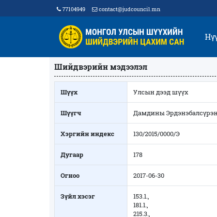
77104949
contact@judcouncil.mn
Нү
Шийдвэрийн мэдээлэл
Шүүх
Улсын дээд шүүх
Шүүгч
Дамдины Эрдэнэбалсүрэ
Хэргийн индекс
130/2015/0000/Э
Дугаар
178
Огноо
2017-06-30
Зүйл хэсэг
153.1.,
181.1.,
215.3.,