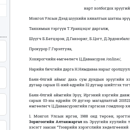
нарт холбогдох эрүүги
Монгол Улсын Дээд шүүхийн хяналтын шатны эрүү
Танхимын тэргүүн Т.Уранцэцэг даргалж,
Шүүгч Б.Батцэрэн, Д.Ганзориг, Б.Цогт, Д.Эрдэнэбал
Прокурор Г.Гэрэлтуяа,
Хохирогчийн өмгөөлөгч Ц.Даваасүрэн /online/,
Нарийн бичгийн дарга Н.Нямдаваа нарыг оролцуул
Баян-Өлгий аймаг дахь сум дундын эрүүгийн х
дугаар сарын 01-ний өдрийн 32 дугаар шийтгэх тог
Баян-Өлгий аймгийн Эрүү, Иргэний хэргийн давж 
сарын 03-ны өдрийн 09 дүгээр магадлалтай 20152
өмгөөлөгч Ц.Даваасүрэнгийн гаргасан гомдлоор хя
1. Монгол Улсын иргэн, 1988 онд төрсөн, эрэг
Зоригоогийн Алтанжаргал
нь Эрүүгийн хуулийн ту
хэсэгт заасан “Тээврийн хэрэгслийн хөдөлгөөни