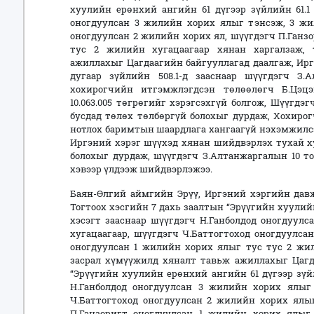
хуулийн ерөнхий ангийн 61 дүгээр зүйлийн 61.1 
оногдуулсан 3 жилийн хорих ялыг тэнсэж, 3 жил
оногдуулсан 2 жилийн хорих ял, шүүгдэгч П.Ганз
тус 2 жилийн хугацаагаар хянан харгалзаж,
ажиллахыг Цагдаагийн байгууллагад даалгаж, Иргэ
дугаар зүйлийн 508.1-д зааснаар шүүгдэгч З.Ал
хохирогчийн итгэмжлэгдсэн төлөөлөгч Б.Цэц
10.063.005 төгрөгийг хэрэгсэхгүй болгож, Шүүгдэг
бусдад төлөх төлбөргүй болохыг дурдаж, Хохиро
нотлох баримтын шаардлага хангаагүй нэхэмжилсэ
Иргэний хэрэг шүүхэд хянан шийдвэрлэх тухай х
болохыг дурдаж, шүүгдэгч З.Алтанжаргалын 10 
хэвээр үлдээж шийдвэрлэжээ.
Баян-Өлгий аймгийн Эрүү, Иргэний хэргийн дав
Тогтоох хэсгийн 7 дахь заалтын “Эрүүгийн хуулийн
хэсэгт зааснаар шүүгдэгч Н.Ганболдод оногдуул
хугацаагаар, шүүгдэгч Ч.Баттогтоход оногдуулса
оногдуулсан 1 жилийн хорих ялыг тус тус 2 жил
засрал хүмүүжилд хяналт тавьж ажиллахыг Цагда
“Эрүүгийн хуулийн ерөнхий ангийн 61 дүгээр зүйли
Н.Ганболдод оногдуулсан 3 жилийн хорих ялыг 
Ч.Баттогтоход оногдуулсан 2 жилийн хорих ялыг
П.Ганзоригт оногдуулсан 1 жилийн хорих ялыг 