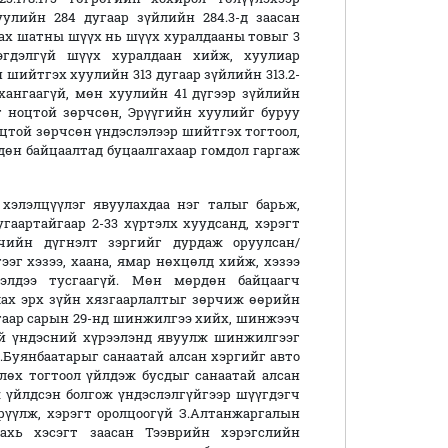
лийн 284 дугаар зүйлийн 284.3-д заасан
дах шатны шүүх нь шүүх хуралдааны товыг 3
эгдэлгүй шүүх хуралдаан хийж, хуулиар
 шийтгэх хуулийн 313 дугаар зүйлийн 313.2-
хангаагүй, мөн хуулийн 41 дүгээр зүйлийн
хийг ноцтой зөрчсөн, Эрүүгийн хуулийг буруу
цтой зөрчсөн үндэслэлээр шийтгэх тогтоол,
өн байцаалтад буцаалгахаар гомдол гаргаж
 хэлэлцүүлэг явуулахдаа нэг талыг барьж,
дугаартайгаар 2-33 хүртэлх хуудсанд, хэрэгт
эчийн дүгнэлт зэргийг дурдаж оруулсан/
г хэзээ, хаана, ямар нөхцөлд хийж, хэзээ
элдээ тусгаагүй. Мөн мөрдөн байцаагч
лах эрх зүйн хязгаарлалтыг зөрчиж өөрийн
 дугаар сарын 29-нд шинжилгээ хийх, шинжээч
й үндэсний хүрээлэнд явуулж шинжилгээг
Н.Буянбаатарыг санаатай алсан хэргийг авто
лөх тогтоол үйлдэж бусдыг санаатай алсан
 үйлдсэн болгож үндэслэлгүйгээр шүүгдэгч
рүүлж, хэрэгт оролцоогүй З.Алтанжаргалын
дахь хэсэгт заасан Тээврийн хэрэгслийн