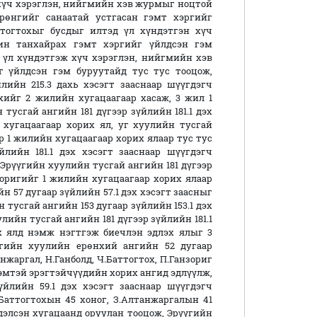
 хүч хэрэглэн, нийгмийн хэв журмыг ноцтой
рөнгийг санаатай устгасан гэмт хэргийг
ттогтохыг бусдыг илтэд үл хүндэтгэн хүч
ин танхайрах гэмт хэргийг үйлдсэн гэм
 үл хүндэтгэж хүч хэрэглэн, нийгмийн хэв
 үйлдсэн гэм буруутайд тус тус тооцож,
лийн 215.3 дахь хэсэгт зааснаар шүүгдэгч
хийг 2 жилийн хугацаагаар хасаж, 3 жил 1
тусгай ангийн 181 дүгээр зүйлийн 181.1 дэх
 хугацаагаар хорих ял, уг хуулийн тусгай
ар 1 жилийн хугацаагаар хорих ялаар тус тус
лийн 181.1 дэх хэсэгт зааснаар шүүгдэгч
 Эрүүгийн хуулийн тусгай ангийн 181 дүгээр
нзоригийг 1 жилийн хугацаагаар хорих ялаар
 57 дугаар зүйлийн 57.1 дэх хэсэгт заасныг
тусгай ангийн 153 дугаар зүйлийн 153.1 дэх
лийн тусгай ангийн 181 дүгээр зүйлийн 181.1
х ялд нэмж нэгтгэж биечлэн эдлэх ялыг 3
үгийн хуулийн ерөнхий ангийн 52 дугаар
нжаргал, Н.Ганболд, Ч.Баттогтох, П.Ганзориг
эмтэй эрэгтэйчүүдийн хорих ангид эдлүүлж,
йлийн 59.1 дэх хэсэгт зааснаар шүүгдэгч
.Баттогтохын 45 хоног, З.Алтанжаргалын 41
дэлсэн хугацаанд оруулан тооцож, Эрүүгийн