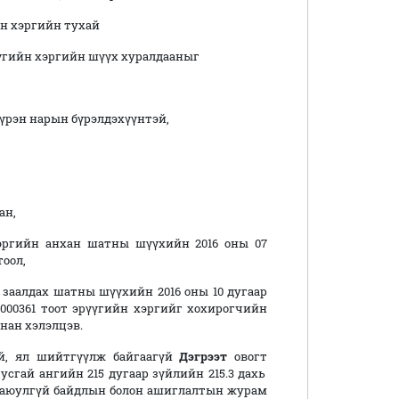
йн хэргийн тухай
гийн хэргийн шүүх хуралдааныг
сүрэн нарын бүрэлдэхүүнтэй,
ан,
эргийн анхан шатны шүүхийн 2016 оны 07
тоол,
заалдах шатны шүүхийн 2016 оны 10 дугаар
1000361 тоот эрүүгийн хэргийг хохирогчийн
нан хэлэлцэв.
тэй, ял шийтгүүлж байгаагүй
Дэгрээт
овогт
сгай ангийн 215 дугаар зүйлийн 215.3 дахь
й аюулгүй байдлын болон ашиглалтын журам