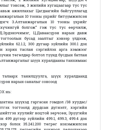
ялыг тэнсэж, 3 жилийн хугацаагаар тус тус
тавьж ажиллахыг Цагдаагийн байгууллагад
лтанжаргалын 10 тооны үхрийг битүүмжилсэн
гдэгч З.Алтанжаргалын 10 тооны үхрийг
хүчингүй болгож” гэж тус тус өөрчилж,
Д.Эрдэнэчимэг, Ц.Даваасүрэн нарын давж
тогтоолын бусад заалтыг хэвээр үлдээж,
лийн 62.1.2, 300 дугаар зүйлийн 300.1 дэх
ан хорих таслан сэргийлэх арга хэмжээг
үчин төгөлдөр болтол түүнд бусдын батлан
З.Алтанжаргалыг шүүх хуралдааны танхимаас
 талаарх танилцуулга, шүүх хуралдаанд
асүрэн нарын саналыг сонсоод
Х нь:
атны шүүхэд гаргасан гомдол /38 xуудас/
йтгэх тогтоолд дурдсан дүгнэлт, хэргийн
шийтгэх хуулийг ноцтой зөрчсөн, Эрүүгийн
499 дүгээр зүйлийн 499.1, 499.3, 499.4 дэх
ор болох 35.241.200 төгрөг нэхэмжилсэн
5.178.175 төгрөгийн хохирол төлүүлэхээр