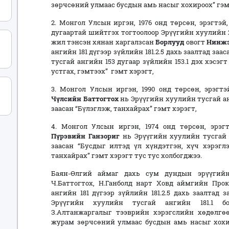
зөрчсөний улмаас бусдын амь насыг хохироох” гэм
2. Монгол Улсын иргэн, 1976 онд төрсөн, эрэгтэй
дугаартай шийтгэх тогтоолоор Эрүүгийн хуулийн 211
жил тэнсэн хянан харгалзсан
Борлууд
овогт
Нинжэ
ангийн 181 дүгээр зүйлийн 181.2.5 дахь заалтад за
тусгай ангийн 153 дугаар зүйлийн 153.1 дэх хэсэг
устгах, гэмтээх” гэмт хэрэгт,
3. Монгол Улсын иргэн, 1990 онд төрсөн, эрэгт
Чүлсийн Баттогтох
нь Эрүүгийн хуулийн тусгай анг
заасан “Бүлэглэж, танхайрах” гэмт хэрэгт,
4. Монгол Улсын иргэн, 1974 онд төрсөн, эрэ
Пүрэвийн Ганзориг
нь Эрүүгийн хуулийн тусгай а
заасан “Бусдыг илтэд үл хүндэтгэн, хүч хэрэ
танхайрах” гэмт хэрэгт тус тус холбогджээ.
Баян-Өлгий аймаг дахь сум дундын эрүүгий
Ч.Баттогтох, Н.Ганболд нарт Ховд аймгийн Про
ангийн 181 дүгээр зүйлийн 181.2.5 дахь заалтад 
Эрүүгийн хуулийн тусгай ангийн 181.1 бо
З.Алтанжаргалыг тээврийн хэрэгслийн хөдөлг
журам зөрчсөний улмаас бусдын амь насыг хохир