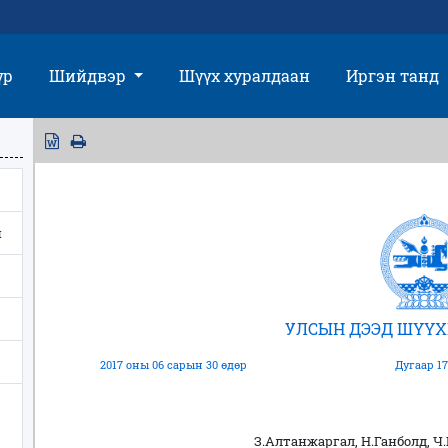
үр
Шийдвэр
Шүүх хуралдаан
Иргэн танд
н
УЛСЫН ДЭЭД ШҮҮХ
2017 оны 06 сарын 30 өдөр
Дугаар 17
З.Алтанжаргал, Н.Ганболд, Ч