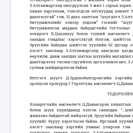
З.Алтанжаргалд оногдуулсан 3 жил 1 сарын хорих 
хянан харгалзаж, тэнсэгдсэн ялтнуудад хяналт 
даалгасугай” гэж, 12 дахь заалтын “шүүгдэгч З.А
битүүмжлэлийг хэвээр үлдээж” гэснийг “шүү
битүүмжилсэн мөрдөн байцаагчийн тогтоолыг 
хохирогч Б.Цэцэнхүү болон түүний өмгөөлөгч 
заалдах гомдлыг хэрэгсэхгүй болгож, шийтгэх 
Эрүүгийн байцаан шийтгэх хуулийн 62 дугаар зүй
хэсэгт зааснаар З.Алтанжаргалд авагдсан цагд
өөрчилж, давж заалдах шатны шүүхийн магадлал х
даалтад өгөх таслан сэргийлэх арга хэмжээ авч, 
суллаж шийдвэрлэсэн байна.
Илтгэгч шүүгч Д.Эрдэнэбалсүрэнгийн хэргийн
оролцсон прокурор Г.Гэрэлтуяа, өмгөөлөгч Ц.Дава
ТОДОРХОЙЛО
Хохирогчийн өмгөөлөгч Ц.Даваасүрэн хяналтын ш
болон шүүх хуралдаанд хэлсэн саналдаа: “...ши
жинхэнэ байдалтай нийцээгүй, Эрүүгийн байцаан 
хуулийг буруу хэрэглэсэн байна. Иргэний хуулийн 
хэсэгт зааснаар хэргийн улмаас учирсан гэм х
хохирлоос зөвхөн шүүгдэгч З.Алтанжаргалаар 2