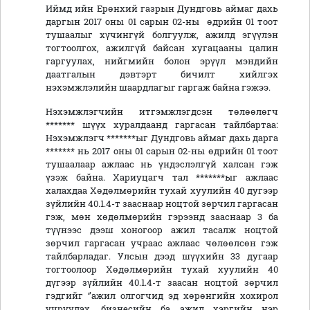
Иймд ийн Ерөнхий газрын Дундговь аймаг дахь
даргын 2017 оны 01 сарын 02-ны өдрийн 01 тоот
тушаалыг хүчингүй болгуулж, ажилд эгүүлэн
тогтоолгох, ажилгүй байсан хугацааны цалин
гаргуулах, нийгмийн болон эрүүл мэндийн
даатгалын дэвтэрт бичилт хийлгэх
нэхэмжлэлийн шаардлагыг гаргаж байна гэжээ.
Нэхэмжлэгчийн итгэмжлэгдсэн төлөөлөгч
******* шүүх хуралдаанд гаргасан тайлбартаа:
Нэхэмжлэгч *******ыг Дундговь аймаг дахь дарга
******* нь 2017 оны 01 сарын 02-ны өдрийн 01 тоот
тушаалаар ажлаас нь үндэслэлгүй халсан гэж
үзэж байна. Хариуцагч тал *******ыг ажлаас
халахдаа Хөдөлмөрийн тухай хуулийн 40 дугээр
зүйлийн 40.1.4-т зааснаар ноцтой зөрчил гаргасан
гэж, мөн хөдөлмөрийн гэрээнд зааснаар 3 ба
түүнээс дээш хоногоор ажил тасалж ноцтой
зөрчил гаргасан учраас ажлаас чөлөөлсөн гэж
тайлбарладаг. Улсын дээд шүүхийн 33 дугаар
тогтоолоор Хөдөлмөрийн тухай хуулийн 40
дүгээр зүйлийн 40.1.4-т заасан ноцтой зөрчил
гэдгийг ‘’ажил олгогчид эд хөрөнгийн хохирол
учруулах, бизнесийн ба ажил хэргийн нэр