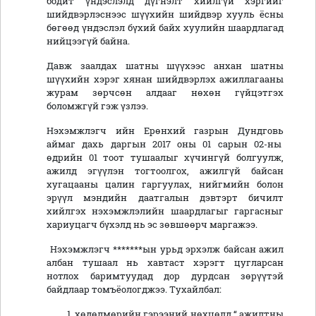
бодит үндэслэлд дүгнэлт хийлгүй хэргийг
шийдвэрлэснээс шүүхийн шийдвэр хууль ёсны
бөгөөд үндэслэл бүхий байх хуулийн шаардлагад
нийцээгүй байна.
Давж заалдах шатны шүүхээс анхан шатны
шүүхийн хэрэг хянан шийдвэрлэх ажиллагааны
журам зөрчсөн алдааг нөхөн гүйцэтгэх
боломжгүй гэж үзлээ.
Нэхэмжлэгч ийн Ерөнхий газрын Дундговь
аймаг дахь даргын 2017 оны 01 сарын 02-ны
өдрийн 01 тоот тушаалыг хүчингүй болгуулж,
ажилд эгүүлэн тогтоолгох, ажилгүй байсан
хугацааны цалин гаргуулах, нийгмийн болон
эрүүл мэндийн даатгалын дэвтэрт бичилт
хийлгэх нэхэмжлэлийн шаардлагыг гаргасныг
хариуцагч бүхэлд нь эс зөвшөөрч маргажээ.
Нэхэмжлэгч *******ын урьд эрхэлж байсан ажил
албан тушаал нь хавтаст хэрэгт цугларсан
нотлох баримтуудад дор дурдсан зөрүүтэй
байдлаар томъёологджээ. Тухайлбал:
хөдөлмөрийн гэрээний нөхцөлд “ ажилтны