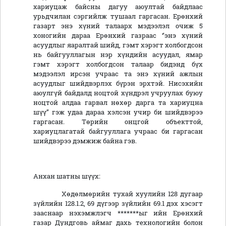
хариуцаж байсны дагуу аюултай байдлаас
урьдчилан сэргийлж тушаал гаргасан. Ерөнхий
газарт энэ хүний талаарх мэдээлэл очиж 5
хоногийн дараа Ерөнхий газраас ‘’энэ хүний
асуудлыг яаралтай шийд, гэмт хэрэгт холбогдсон
нь байгууллагын нэр хүндийн асуудал, ямар
гэмт хэрэгт холбогдсон талаар бидэнд бүх
мэдээлэл ирсэн учраас та энэ хүний ажлын
асуудлыг шийдвэрлэх бүрэн эрхтэй. Нисэхийн
аюулгүй байдалд ноцтой хүндрэл учруулах буюу
ноцтой алдаа гарвал нөхөр дарга та хариуцна
шүү’’ гэж удаа дараа хэлсэн учир би шийдвэрээ
гаргасан. Төрийн онцгой объекттой,
хариуцлагатай байгууллага учраас би гаргасан
шийдвэрээ дэмжиж байна гэв.
Анхан шатны шүүх:
Хөдөлмөрийн тухай хуулийн 128 дугаар
зүйлийн 128.1.2, 69 дүгээр зүйлийн 69.1 дэх хэсэгт
зааснаар нэхэмжлэгч *******ыг ийн Ерөнхий
газар Дундговь аймаг дахь технологийн болон