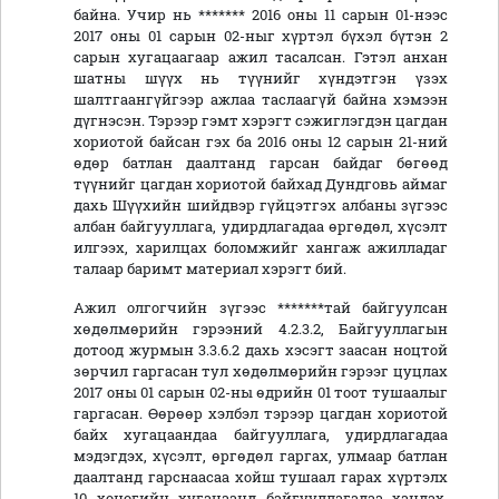
байна. Учир нь ******* 2016 оны 11 сарын 01-нээс
2017 оны 01 сарын 02-ныг хүртэл бүхэл бүтэн 2
сарын хугацаагаар ажил тасалсан. Гэтэл анхан
шатны шүүх нь түүнийг хүндэтгэн үзэх
шалтгаангүйгээр ажлаа таслаагүй байна хэмээн
дүгнэсэн. Тэрээр гэмт хэрэгт сэжиглэгдэн цагдан
хориотой байсан гэх ба 2016 оны 12 сарын 21-ний
өдөр батлан даалтанд гарсан байдаг бөгөөд
түүнийг цагдан хориотой байхад Дундговь аймаг
дахь Шүүхийн шийдвэр гүйцэтгэх албаны зүгээс
албан байгууллага, удирдлагадаа өргөдөл, хүсэлт
илгээх, харилцах боломжийг хангаж ажилладаг
талаар баримт материал хэрэгт бий.
Ажил олгогчийн зүгээс *******тай байгуулсан
хөдөлмөрийн гэрээний 4.2.3.2, Байгууллагын
дотоод журмын 3.3.6.2 дахь хэсэгт заасан ноцтой
зөрчил гаргасан тул хөдөлмөрийн гэрээг цуцлах
2017 оны 01 сарын 02-ны өдрийн 01 тоот тушаалыг
гаргасан. Өөрөөр хэлбэл тэрээр цагдан хориотой
байх хугацаандаа байгууллага, удирдлагадаа
мэдэгдэх, хүсэлт, өргөдөл гаргах, улмаар батлан
даалтанд гарснаасаа хойш тушаал гарах хүртэлх
10 хоногийн хугацаанд байгууллагадаа хандах,