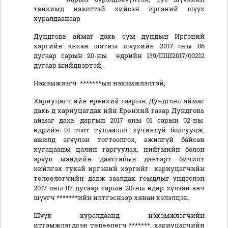
танхимд нээлттэй хийсэн иргэний шүүх
хуралдаанаар
Дундговь аймаг дахь сум дундын Иргэний
хэргийн анхан шатны шүүхийн 2017 оны 06
дугаар сарын 20-ны өдрийн 139/ШШ2017/00212
дугаар шийдвэртэй,
Нэхэмжлэгч *******ын нэхэмжлэлтэй,
Хариуцагч ийн ерөнхий газрын Дундговь аймаг
дахь д хариуцагдах ийн Ерөнхий газар Дундговь
аймаг дахь даргын 2017 оны 01 сарын 02-ны
өдрийн 01 тоот тушаалыг хүчингүй болгуулж,
ажилд эгүүлэн тогтоолгох, ажилгүй байсан
хугацааны цалин гаргуулах, нийгмийн болон
эрүүл мэндийн даатгалын дэвтэрт бичилт
хийлгэх тухай иргэний хэргийг хариуцагчийн
төлөөлөгчийн давж заалдах гомдлыг үндэслэн
2017 оны 07 дугаар сарын 20-ны өдөр хүлээн авч
шүүгч *******ийн илтгэснээр хянан хэлэлцэв.
Шүүх хуралдаанд нэхэмжлэгчийн
итгэмжлэгдсэн төлөөлөгч *******, хариуцагчийн