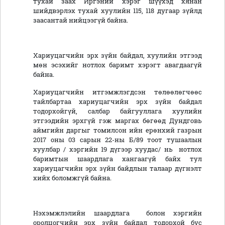
тухай заах Иргэний хэрэг шүүхэд хянан
шийдвэрлэх тухай хуулийн 115, 118 дугаар зүйлд
заасантай нийцээгүй байна.
Хариуцагчийн эрх зүйн байдал, хуулийн этгээд
мөн эсэхийг нотлох баримт хэрэгт авагдаагүй
байна.
Хариуцагчийн итгэмжлэгдсэн төлөөлөгчөөс
тайлбартаа хариуцагчийн эрх зүйн байдал
тодорхойгүй, салбар байгууллага хуулийн
этгээдийн эрхгүй гэж маргах бөгөөд Дундговь
аймгийн даргыг томилсон ийн ерөнхий газрын
2017 оны 03 сарын 22-ны Б/89 тоот тушаалын
хуулбар / хэргийн 19 дүгээр хуудас/ нь нотлох
баримтын шаардлага хангаагүй байх тул
хариуцагчийн эрх зүйн байдлын талаар дүгнэлт
хийх боломжгүй байна.
Нэхэмжлэлийн шаардлага болон хэргийн
оролцогчийн эрх зүйн байдал тодорхой бус