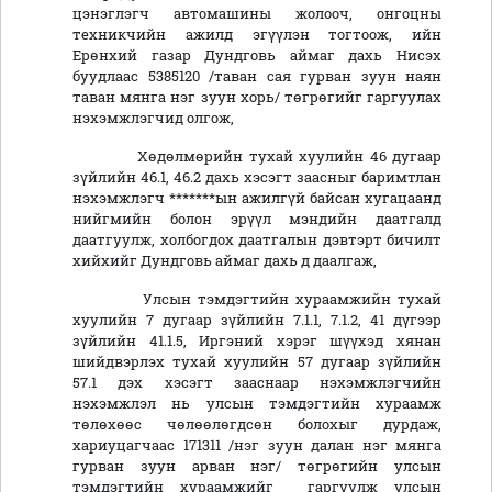
цэнэглэгч автомашины жолооч, онгоцны
техникчийн ажилд эгүүлэн тогтоож, ийн
Ерөнхий газар Дундговь аймаг дахь Нисэх
буудлаас 5385120 /таван сая гурван зуун наян
таван мянга нэг зуун хорь/ төгрөгийг гаргуулах
нэхэмжлэгчид олгож,
Хөдөлмөрийн тухай хуулийн 46 дугаар
зүйлийн 46.1, 46.2 дахь хэсэгт заасныг баримтлан
нэхэмжлэгч *******ын ажилгүй байсан хугацаанд
нийгмийн болон эрүүл мэндийн даатгалд
даатгуулж, холбогдох даатгалын дэвтэрт бичилт
хийхийг Дундговь аймаг дахь д даалгаж,
Улсын тэмдэгтийн хураамжийн тухай
хуулийн 7 дугаар зүйлийн 7.1.1, 7.1.2, 41 дүгээр
зүйлийн 41.1.5, Иргэний хэрэг шүүхэд хянан
шийдвэрлэх тухай хуулийн 57 дугаар зүйлийн
57.1 дэх хэсэгт зааснаар нэхэмжлэгчийн
нэхэмжлэл нь улсын тэмдэгтийн хураамж
төлөхөөс чөлөөлөгдсөн болохыг дурдаж,
хариуцагчаас 171311 /нэг зуун далан нэг мянга
гурван зуун арван нэг/ төгрөгийн улсын
тэмдэгтийн хураамжийг гаргуулж улсын