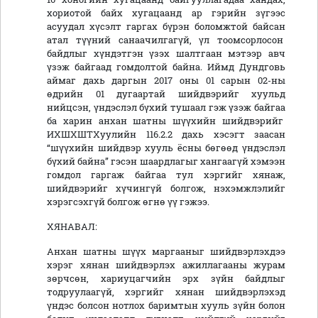
хориотой байх хугацаанд ар гэрийн зүгээс
асуудал хүсэлт гаргах бүрэн боломжтой байсан
атал түүний санаачилгагүй, үл тоомсорлосон
байдлыг хүндэтгэн үзэх шалтгаан мэтээр авч
үзэж байгаад гомдолтой байна. Иймд Дундговь
аймаг дахь даргын 2017 оны 01 сарын 02-ны
өдрийн 01 дугаартай шийдвэрийг хуульд
нийцсэн, үндэслэл бүхий тушаал гэж үзэж байгаа
ба харин анхан шатны шүүхийн шийдвэрийг
ИХШХШТХуулийн 116.2.2 дахь хэсэгт заасан
“шүүхийн шийдвэр хууль ёсны бөгөөд үндэслэл
бүхий байна” гэсэн шаардлагыг хангаагүй хэмээн
гомдол гаргаж байгаа тул хэргийг хянаж,
шийдвэрийг хүчингүй болгож, нэхэмжлэлийг
хэрэгсэхгүй болгож өгнө үү гэжээ.
ХЯНАВАЛ:
Анхан шатны шүүх маргааныг шийдвэрлэхдээ
хэрэг хянан шийдвэрлэх ажиллагааны журам
зөрчсөн, хариуцагчийн эрх зүйн байдлыг
тодруулаагүй, хэргийг хянан шийдвэрлэхэд
үндэс болсон нотлох баримтын хууль зүйн болон