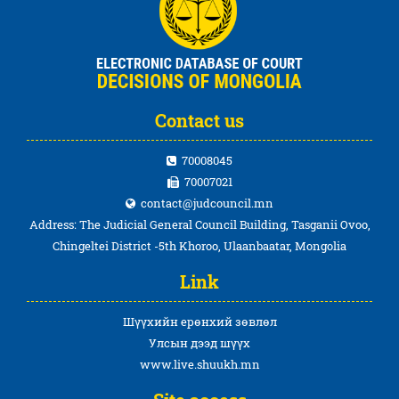
Contact us
70008045
70007021
contact@judcouncil.mn
Address: The Judicial General Council Building, Tasganii Ovoo,
Chingeltei District -5th Khoroo, Ulaanbaatar, Mongolia
Link
Шүүхийн ерөнхий зөвлөл
Улсын дээд шүүх
www.live.shuukh.mn