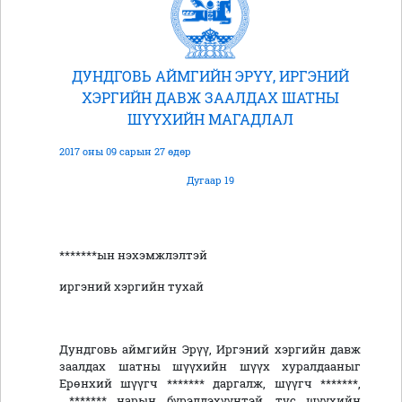
ДУНДГОВЬ АЙМГИЙН ЭРҮҮ, ИРГЭНИЙ
ХЭРГИЙН ДАВЖ ЗААЛДАХ ШАТНЫ
ШҮҮХИЙН МАГАДЛАЛ
2017 оны 09 сарын 27 өдөр
Дугаар 19
*******ын нэхэмжлэлтэй
иргэний хэргийн тухай
Дундговь аймгийн Эрүү, Иргэний хэргийн давж
заалдах шатны шүүхийн шүүх хуралдааныг
Ерөнхий шүүгч ******* даргалж, шүүгч *******,
******* нарын бүрэлдэхүүнтэй, тус шүүхийн