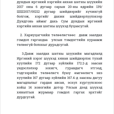
дундын иргэний хэргийн анхан шатны шүүхийн
2017 оны 6 дугаар сарын 20-ны өдрийн 139/
ШШ2017/00212 дугаар шийдвэрийг хүчингүй
болгож, хэргийг дахин шийдвэрлүүлэхээр
Дундговь аймаг дахь Сум дундын иргэний
хэргийн анхан шатны шүүхэд буцаасугай.
2. Хариуцагчийн төлөөлөгчөөс давж заалдах
гомдол гаргахдаа улсын тэмдэгтийн хураамж
төлөөгүй болохыг дурьдсугай.
3.Давж заалдах шатны шүүхийн магадлалд
Иргэний хэрэг шүүхэд хянан шийдвэрлэх тухай
хуулийн 172 дугаар зүйлийн 172.2-д заасан
үндэслэлээр зохигч, гуравдагч этгээд,
тэдгээрийн төлөөлөгч буюу өмгөөлөгч энэ
хуулийн 167 дугаар зүйлийн 167.4-д заасны дагуу
магадлалыг гардан авсан, эсхүл хүргүүлснээс
хойш 14 хоногийн дотор Улсын дээд шүүхэд
хяналтын журмаар гомдол гаргах эрхтэйг
дурдсугай.