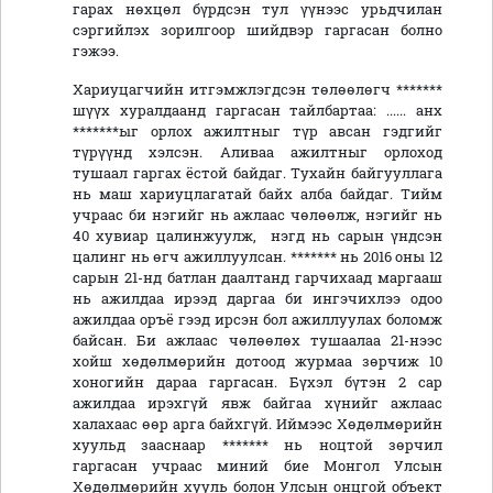
гарах нөхцөл бүрдсэн тул үүнээс урьдчилан
сэргийлэх зорилгоор шийдвэр гаргасан болно
гэжээ.
Хариуцагчийн итгэмжлэгдсэн төлөөлөгч *******
шүүх хуралдаанд гаргасан тайлбартаа: ...... анх
*******ыг орлох ажилтныг түр авсан гэдгийг
түрүүнд хэлсэн. Аливаа ажилтныг орлоход
тушаал гаргах ёстой байдаг. Тухайн байгууллага
нь маш хариуцлагатай байх алба байдаг. Тийм
учраас би нэгийг нь ажлаас чөлөөлж, нэгийг нь
40 хувиар цалинжуулж, нэгд нь сарын үндсэн
цалинг нь өгч ажиллуулсан. ******* нь 2016 оны 12
сарын 21-нд батлан даалтанд гарчихаад маргааш
нь ажилдаа ирээд даргаа би ингэчихлээ одоо
ажилдаа оръё гээд ирсэн бол ажиллуулах боломж
байсан. Би ажлаас чөлөөлөх тушаалаа 21-нээс
хойш хөдөлмөрийн дотоод журмаа зөрчиж 10
хоногийн дараа гаргасан. Бүхэл бүтэн 2 сар
ажилдаа ирэхгүй явж байгаа хүнийг ажлаас
халахаас өөр арга байхгүй. Иймээс Хөдөлмөрийн
хуульд зааснаар ******* нь ноцтой зөрчил
гаргасан учраас миний бие Монгол Улсын
Хөдөлмөрийн хууль болон Улсын онцгой объект