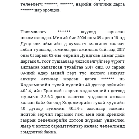
төлөөлөгч *******, *******, нарийн бичгийн дарга
******* нар оролцов.
Нэхэмжлэгч ******* шүүхэд гаргасан
нэхэмжлэлдээ: Миний бие 2004 оны 09 арын 16-нд
Дундговь аймгийн д сумлагч машины жолооч
албан тушаалд томилогдон ажиллаж байгаад 2017
оны 01 сарын 02-ны өдрийн Дундговь аймаг дахь
даргын 01 тоот тушаалаар үндэслэлгүйгээр үүрэгт
ажлаасаа халагдсан тухайгаа 2017 оны 03 сарын
09-ний өдөр манай гэрт тус жолооч Ганхуяг
авчирч өгснөөр мэдсэн. дарга ******* нь
Хөдөлмөрийн тухай хуулийн 40 дүгээр зүйлийн
40.1.4, ийн Ерөнхий газрын хөдөлмөрийн дотоод
журмын 3.3.6.2 дахь заалтыг үндэслэн ажлаас
халсан байх бөгөөд Хөдөлмөрийн тухай хуулийн
40 дүгээр зүйлийн 40.1.4-т зааснаар намайг
ноцтой зөрчил гаргасан гэж, мөн ийн Ерөнхий
газрын хөдөлмөрийн дотоод журмыг үндэслэн,
ямар ч нотлох баримтгүйгээр ажлаас чөлөөлсөнд
гомдолтой байна.