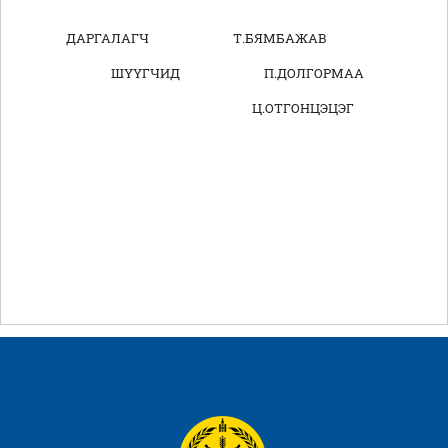
ДАРГАЛАГЧ Т.БЯМБАЖАВ
ШҮҮГЧИД П.ДОЛГОРМАА
Ц.ОТГОНЦЭЦЭГ