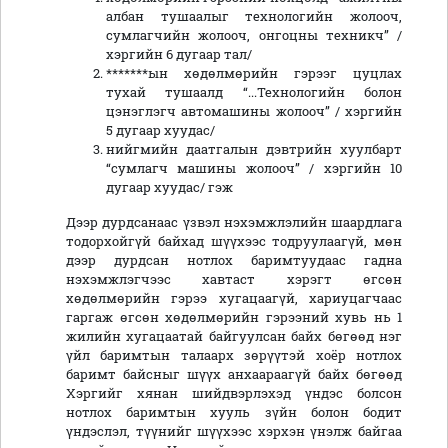
албан тушаалыг технологийн жолооч,
сумлагчийн жолооч, онгоцны техникч” /
хэргийн 6 дугаар тал/
*******ын хөдөлмөрийн гэрээг цуцлах
тухай тушаалд “...Технологийн болон
цэнэглэгч автомашины жолооч” / хэргийн
5 дугаар хуудас/
нийгмийн даатгалын дэвтрийн хуулбарт
“сумлагч машины жолооч” / хэргийн 10
дугаар хуудас/ гэж
Дээр дурдсанаас үзвэл нэхэмжлэлийн шаардлага
тодорхойгүй байхад шүүхээс тодруулаагүй, мөн
дээр дурдсан нотлох баримтуудаас гадна
нэхэмжлэгчээс хавтаст хэрэгт өгсөн
хөдөлмөрийн гэрээ хугацаагүй, хариуцагчаас
гаргаж өгсөн хөдөлмөрийн гэрээний хувь нь 1
жилийн хугацаатай байгуулсан байх бөгөөд нэг
үйл баримтын талаарх зөрүүтэй хоёр нотлох
баримт байсныг шүүх анхаараагүй байх бөгөөд
Хэргийг хянан шийдвэрлэхэд үндэс болсон
нотлох баримтын хууль зүйн болон бодит
үндэслэл, түүнийг шүүхээс хэрхэн үнэлж байгаа