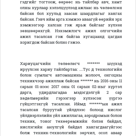
гэдгийг тогтоож, өөрөөс нь тайлбар авч, хамт
олны хурлаар хэлэлцүүлээд ажлаас нь чөлөөлсөн
байсан бол хуульд заасан шаардлагыг хангах
байсан. Гэвч ийм арга хэмжээ аваагүй өөрийн эрх
хэмжээгээр халсан гэж ярьж байгааг хүлээн
зөвшөөрөхгүй. Нэхэмжлэгч ажил олгогчийн
ажил тасалсан гэж байгаа хугацаанд цагдан
хоригдож байсан болно гэжээ.
Хариуцагчийн төлөөлөгч ******* шүүхэд
ирүүлсэн хариу тайлбартаа: ....Тус д технологийн
болон сумлагч автомашины жолооч, онгоцны
техникчээр ажиллаж байсан ******* нь 2016 оны 11
сарын 01-нээс 2017 оны 01 сарын 02-ныг хүртэл
дарга, удирдлагадаа мэдэгдэлгүй 2 сар
хөдөлмөрийн гэрээгээр хүлээсэн үүргээ
гүйцэтгэхгүй тасалсан. Иймд *******ын ажил
тасалсан буруутай үйлдлээс болоод нислэг
үйлдвэрлэлийн үйл ажиллагаа, аэродромын болон
техник, тоног төхөөрөмжийн бэлэн байдал,
нислэгийн аюулгүй байдал хангагдаагүйгээс
болж техник-технологийн зөрчил, осол аваар