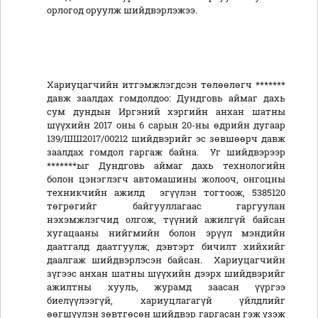
орлогод оруулж шийдвэрлэжээ.
Хариуцагчийн итгэмжлэгдсэн төлөөлөгч *******
давж заалдах гомдолдоо: Дундговь аймаг дахь
сум дундын Иргэний хэргийн анхан шатны
шүүхийн 2017 оны 6 сарын 20-ны өдрийн дугаар
139/ШШ2017/00212 шийдвэрийг эс зөвшөөрч давж
заалдах гомдол гаргаж байна. Уг шийдвэрээр
*******ыг Дундговь аймаг дахь технологийн
болон цэнэглэгч автомашины жолооч, онгоцны
техникчийн ажилд эгүүлэн тогтоож, 5385120
төгрөгийг байгууллагаас гаргуулан
нэхэмжлэгчид олгож, түүний ажилгүй байсан
хугацааны нийгмийн болон эрүүл мэндийн
даатгалд даатгуулж, дэвтэрт бичилт хийхийг
даалгаж шийдвэрлэсэн байсан. Хариуцагчийн
зүгээс анхан шатны шүүхийн дээрх шийдвэрийг
ажилтны хууль, журамд заасан үүргээ
биелүүлээгүй, хариуцлагагүй үйлдлийг
өөгшүүлэн зөвтгөсөн шийдвэр гаргасан гэж үзэж