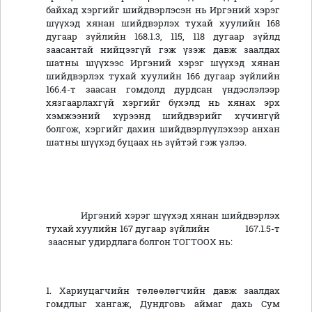
байхад хэргийг шийдвэрлэсэн нь Иргэний хэрэг
шүүхэд хянан шийдвэрлэх тухай хуулийн 168
дугаар зүйлийн 168.1.3, 115, 118 дугаар зүйлд
заасантай нийцээгүй гэж үзэж давж заалдах
шатны шүүхээс Иргэний хэрэг шүүхэд хянан
шийдвэрлэх тухай хуулийн 166 дугаар зүйлийн
166.4-т заасан гомдолд дурдсан үндэслэлээр
хязгаарлахгүй хэргийг бүхэлд нь хянах эрх
хэмжээний хүрээнд шийдвэрийг хүчингүй
болгож, хэргийг дахин шийдвэрлүүлэхээр анхан
шатны шүүхэд буцаах нь зүйтэй гэж үзлээ.
Иргэний хэрэг шүүхэд хянан шийдвэрлэх
тухай хуулийн 167 дугаар зүйлийн 167.1.5-т
заасныг удирдлага болгон ТОГТООХ нь:
1. Хариуцагчийн төлөөлөгчийн давж заалдах
гомдлыг хангаж, Дундговь аймаг дахь Сум