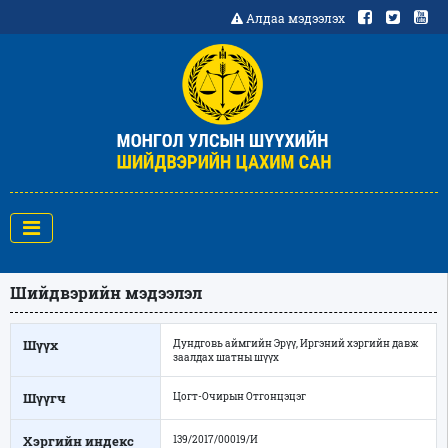
Алдаа мэдээлэх
Шийдвэрийн мэдээлэл
Шүүх
Дундговь аймгийн Эрүү, Иргэний хэргийн давж
заалдах шатны шүүх
Шүүгч
Цогт-Очирын Отгонцэцэг
Хэргийн индекс
139/2017/00019/И