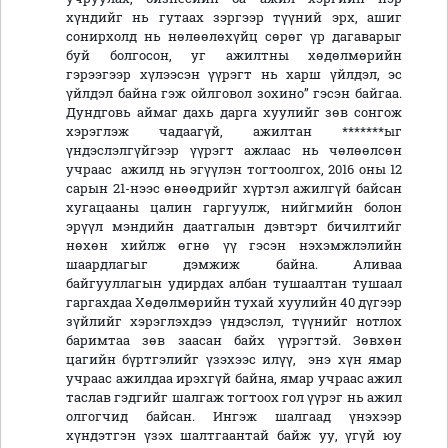
хүндийг нь гутаах зэргээр түүний эрх, ашиг
сонирхолд нь нөлөөлөхүйц сөрөг үр дагаварыг
буй болгосон, уг ажилтны хөдөлмөрийн
гэрээгээр хүлээсэн үүрэгт нь харш үйлдэл, эс
үйлдэл байна гэж ойлговол зохино’’ гэсэн байгаа.
Дундговь аймаг дахь дарга хуулийг зөв сонгож
хэрэглэж чадаагүй, ажилтан *******ыг
үндэслэлгүйгээр үүрэгт ажлаас нь чөлөөлсөн
учраас ажилд нь эгүүлэн тогтоолгох, 2016 оны 12
сарын 21-нээс өнөөдрийг хүртэл ажилгүй байсан
хугацааны цалин гаргуулж, нийгмийн болон
эрүүл мэндийн даатгалын дэвтэрт бичилтийг
нөхөн хийлж өгнө үү гэсэн нэхэмжлэлийн
шаардлагыг дэмжиж байна. Аливаа
байгууллагын удирдах албан тушаалтан тушаал
гаргахдаа Хөдөлмөрийн тухай хуулийн 40 дүгээр
зүйлийг хэрэглэхдээ үндэслэл, түүнийг нотлох
баримтаа зөв заасан байх үүрэгтэй. Зөвхөн
цагийн бүртгэлийг үзэхээс илүү, энэ хүн ямар
учраас ажилдаа ирэхгүй байна, ямар учраас ажил
таслав гэдгийг шалгаж тогтоох гол үүрэг нь ажил
олгогчид байсан. Ингэж шалгаад үнэхээр
хүндэтгэн үзэх шалтгаантай байж уу, үгүй юу