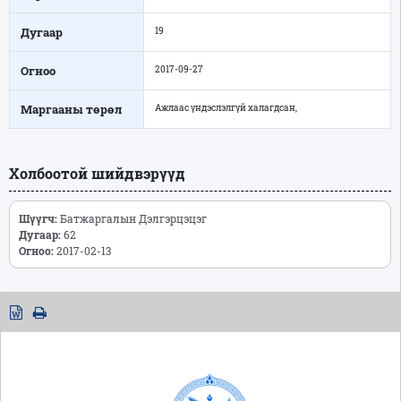
Дугаар
19
Огноо
2017-09-27
Маргааны төрөл
Ажлаас үндэслэлгүй халагдсан,
Холбоотой шийдвэрүүд
Шүүгч:
Батжаргалын Дэлгэрцэцэг
Дугаар:
62
Огноо:
2017-02-13