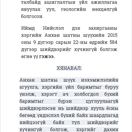
талбайд ашиглалтын үйл ажиллагаа
явуулах уул, геологийн нөхцөлгүй
болгосон.
Иймд Нийслэл дэх захиргааны
хэргийн Анхан шатны шүүхийн 2015
оны 9 дүгээр сарын 22-
ны өдрийн 584
дүгээр шийдвэрийг хүчингүй болгож
өгнө үү
гэжээ.
ХЯНАВАЛ:
Анхан шатны шүүх нэхэмжлэлийн
агуулга, хэргийн үйл баримтыг буруу
үнэлж, хэрэгт ач холбогдол бүхий
баримтыг бүрэн цуглуулаагүй
шийдвэрлэсэн нь шийдвэр хууль ёсны
бөгөөд үндэслэл бүхий байх шаардлагад
нийцээгүй байх тул шийдвэрийг
хүчингүй болгож, хэргийг дахин