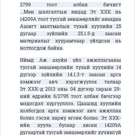
2799 тоот албан бичигт
...Мөн шалгалтын явцад Эт ХХК нь
14209А тоот тусгай зөвшөөрлийг авахдаа
Ашигт малтмалын тухай хуулийн 25
дугаар зүйлийн 25.1.5-д заасан
материалыг хуурамчаар үйлдсэн нь
нотлогдож байна.
Иймд Аж ахуйн үйл ажиллагааны
тусгай зөвшөөрлийн тухай хуулийн 14
дүгээр зүйлийн 14.1.3-т заасан арга
хэмжээг авч хэрэгжүүлэх талаар
Эт ХХК-д 2013 оны 04 дүгээр сарын 29-
ний өдрийн 6/2795 тоот албан бичгээр
мэдэгдэл хүргүүллээ. Цаашид хуулийн
холбогдох арга хэмжээг авч ажиллах
болно гэсэн хариу өгсөн болно. Эт ХХК-
ийн хууль бусаар авсан 14209А
дугаартай тусгай зөвшөөрлийг хүчингүй