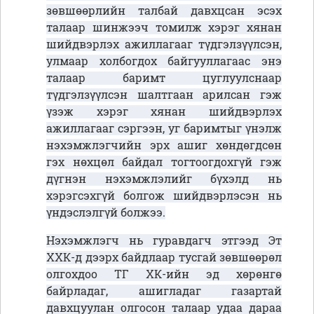
зөвшөөрлийн талбай давхцсан эсэх
талаар шинжээч томилж хэрэг хянан
шийдвэрлэх ажиллагааг түдгэлзүүлсэн,
улмаар холбогдох байгууллагаас энэ
талаар баримт цуглуулснаар
түдгэлзүүлсэн шалтгаан арилсан гэж
үзэж хэрэг хянан шийдвэрлэх
ажиллагааг сэргээн, уг баримтыг үнэлж
нэхэмжлэгчийн эрх ашиг хөндөгдсөн
гэх нөхцөл байдал тогтоогдохгүй гэж
дүгнэн нэхэмжлэлийг бүхэлд нь
хэрэгсэхгүй болгож шийдвэрлэсэн нь
үндэслэлгүй болжээ.
Нэхэмжлэгч нь гуравдагч этгээд Эт
ХХК-д дээрх байдлаар тусгай зөвшөөрөл
олгохдоо ТГ ХК-ийн эд хөрөнгө
байрладаг, ашигладаг газартай
давхцуулан олгосон талаар удаа дараа