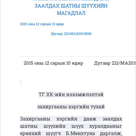
ЗААЛДАХ ШАТНЫ ШҮҮХИЙН
МАГАДЛАЛ
2015 оны 12 сарын 10 өдөр
Дугаар 221/МА2015/0569
2015 оны 12 сарын 10 өдөр
Дугаар 221/МА2015
ТГ ХК-ийн нэхэмжлэлтэй
захиргааны хэргийн тухай
Захиргааны хэргийн давж заалдах
шатны шүүхийн шүүх хуралдааныг
ерөнхий шүүгч Б.Мөнхтуяа даргалж,