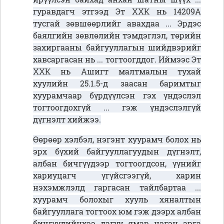
гуравдагч этгээд Эт ХХК нь 14209А
тусгай зөвшөөрлийг авахдаа ... Эрдэс
баялгийн зөвлөлийн тэмдэглэл, төрийн
захиргааны байгууллагын шийдвэрийг
хавсаргасан нь ... тогтоогддог. Иймээс Эт
ХХК нь Ашигт малтмалын тухай
хуулийн 25.1.5-д заасан баримтыг
хуурамчаар бүрдүүлсэн гэх үндэслэл
тогтоогдохгүй ... гэж үндэслэлгүй
дүгнэлт хийжээ.
Өөрөөр хэлбэл, нэгэнт хуурамч болох нь
эрх бүхий байгууллагуудын дүгнэлт,
албан бичгүүдээр тогтоогдсон, үүнийг
хариуцагч үгүйсгээгүй, харин
нэхэмжлэлд гаргасан тайлбартаа ...
хуурамч болохыг хууль хяналтын
байгууллага тогтоох юм гэж дээрх албан
бичгүүдийнхээ дагуу ямар нэгэн арга