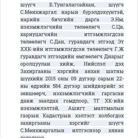
шүүгч Б.Тунгалагсайхан, шүүгч
С.Мөнхжаргал нарын бүрэлдэхүүнтэй,
нарийн бичгийн дарга Э.Нм,
нэхэмжлэгчийн төлөөлөгч С.Цв,
хариуцагчийн итгэмжлэгдсэн
төлөөлөгч С.Дан, гуравдагч этгээд Эт
ХХК-ийн итгэмжлэгдсэн төлөөлөгч Г.Ж
гуравдагч этгээдийн өмгөөлөгч Днарыг
оролцуулан хийж, Нийслэл дэх
Захиргааны хэргийн анхан шатны
шүүхийн 2015 оны 09 дүгээр сарын 22-
ны өдрийн 584 дүгээр шийдвэрийг эс
зөвшөөрч, нэхэмжлэгчийн гаргасан
давж заалдах гомдлоор, ТГ ХК-ийн
нэхэмжлэлтэй, Ашигт малтмалын
газрын Кадастрын хэлтэст холбогдох
захиргааны хэргийг шүүгч
С.Мөнхжаргалын илтгэснээр хянан
хэлэлцэв.