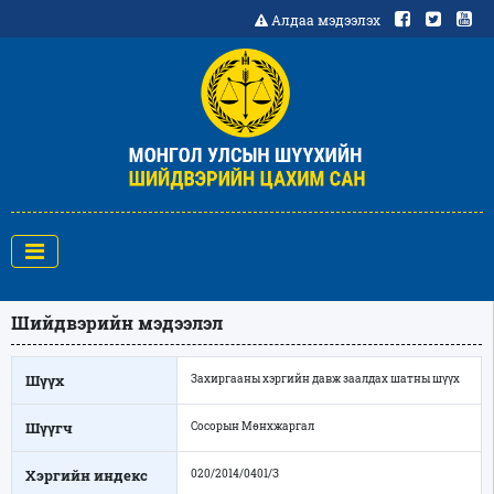
Алдаа мэдээлэх
Шийдвэрийн мэдээлэл
Шүүх
Захиргааны хэргийн давж заалдах шатны шүүх
Шүүгч
Сосорын Мөнхжаргал
Хэргийн индекс
020/2014/0401/З