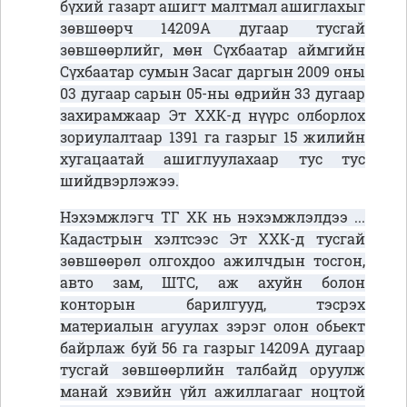
бүхий газарт ашигт малтмал ашиглахыг
зөвшөөрч 14209А дугаар тусгай
зөвшөөрлийг, мөн Сүхбаатар аймгийн
Сүхбаатар сумын Засаг даргын 2009 оны
03 дугаар сарын 05-ны өдрийн 33 дугаар
захирамжаар Эт ХХК-д нүүрс олборлох
зориулалтаар 1391 га газрыг 15 жилийн
хугацаатай ашиглуулахаар тус тус
шийдвэрлэжээ.
Нэхэмжлэгч ТГ ХК нь нэхэмжлэлдээ ...
Кадастрын хэлтсээс Эт ХХК-д тусгай
зөвшөөрөл олгохдоо ажилчдын тосгон,
авто зам, ШТС, аж ахуйн болон
конторын барилгууд, тэсрэх
материалын агуулах зэрэг олон обьект
байрлаж буй 56 га газрыг 14209А дугаар
тусгай зөвшөөрлийн талбайд оруулж
манай хэвийн үйл ажиллагааг ноцтой