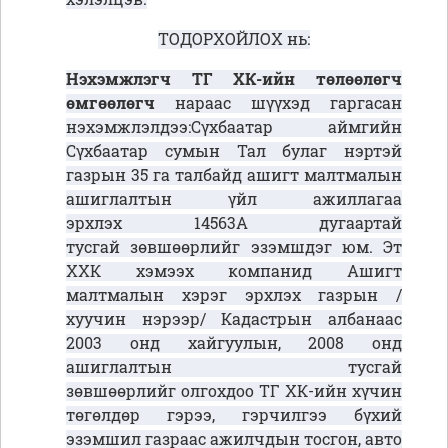
ТОДОРХОЙЛОХ нь:
Нэхэмжлэгч ТГ ХК-ийн төлөөлөгч
өмгөөлөгч
нараас шүүхэд гаргасан
нэхэмжлэлдээ:Сүхбаатар аймгийн
Сүхбаатар сумын Тал булаг нэртэй
газрын 35 га талбайд ашигт малтмалын
ашиглалтын үйл ажиллагаа
эрхлэх 14563А дугаартай
тусгай зөвшөөрлийг эзэмшдэг юм. Эт
ХХК хэмээх компанид Ашигт
малтмалын хэрэг эрхлэх газрын /
хуучин нэрээр/ Кадастрын албанаас
2003 онд хайгуулын, 2008 онд
ашиглалтын тусгай
зөвшөөрлийг олгохдоо ТГ ХК-ийн хүчин
төгөлдөр гэрээ, гэрчилгээ бүхий
эзэмшил газраас ажилчдын тосгон, авто