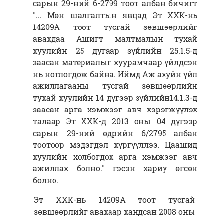
сарын 29-ний 6-2799 тоот албан бичигт
"... Мөн шалгалтын явцад Эт ХХК-нь
14209А тоот тусгай зөвшөөрлийг
авахдаа Ашигт малтмалын тухай
хуулийн 25 дугаар зүйлийн 25.1.5-д
заасан материалыг хуурамчаар үйлдсэн
нь нотлогдож байна. Иймд Аж ахуйн үйл
ажиллагааны тусгай зөвшөөрлийн
тухай хуулийн 14 дүгээр зүйлийн14.1.3-д
заасан арга хэмжээг авч хэрэгжүүлэх
талаар Эт ХХК-д 2013 оны 04 дүгээр
сарын 29-ний өдрийн 6/2795 албан
тоотоор мэдэгдэл хүргүүллээ. Цаашид
хуулийн холбогдох арга хэмжээг авч
ажиллах болно." гэсэн хариу өгсөн
болно.
Эт ХХК-нь 14209А тоот тусгай
зөвшөөрлийг авахаар хандсан 2008 оны