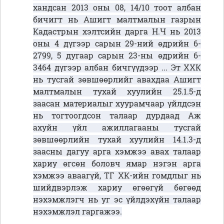
хандсан 2013 оны 08, 14/10 тоот албан
бичигт нь Ашигт малтмалын газрын
Кадастрын хэлтсийн дарга Н.Ч нь 2013
оны 4 дүгээр сарын 29-ний өдрийн 6-
2799, 5 дугаар сарын 23-ны өдрийн 6-
3464 дүгээр албан бичгүүдээр ... Эт ХХК
нь тусгай зөвшөөрлийг авахдаа Ашигт
малтмалын тухай хуулийн 25.1.5-д
заасан материалыг хуурамчаар үйлдсэн
нь тогтоогдсон талаар дурдаад Аж
ахуйн үйл ажиллагааны тусгай
зөвшөөрлийн тухай хуулийн 14.1.3-д
заасны дагуу арга хэмжээ авах талаар
хариу өгсөн боловч ямар нэгэн арга
хэмжээ аваагүй, ТГ ХК-ийн гомдлыг нь
шийдвэрлэж хариу өгөөгүй бөгөөд
нэхэмжлэгч нь уг эс үйлдэхүйн талаар
нэхэмжлэл гаргажээ.