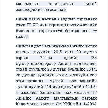
малтмалын ашиглалтын тусгай
зөвшөөрлийг олгосон юм.
Иймд дээрх нөхцөл байдлыг харгалзан
үзэж ТГ ХК-ийн гаргасан нэхэмжлэлийг
бүхэлд нь хэрэгсэхгүй болгож өгнө үү
гэжээ.
Нийслэл дэх Захиргааны хэргийн анхан
шатны шүүхийн
2015 оны 09 дүгээр
сарын 22-ны өдрийн 584
дүгээр шийдвэрээр Ашигт малтмалын
тухай хуулийн 25 дугаар зүйлийн 25.1.5,
26 дугаар зүйлийн 26.2.2, Ажахуйн үйл
ажиллагааны тусгай зөвшөөрлийн
тухай хуулийн 14 дүгээр зүйлийн 14.1.3-
т заасныг баримтлан нэхэмжлэгч ТГ
ХК-ийн Ашигт малтмалын газрын
Кадастрын хэлтэс Эт ХХК-ийн 14209А