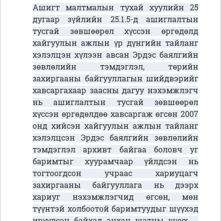
Ашигт малтмалын тухай хуулийн 25
дугаар зүйлийн 25.1.5-д ашиглалтын
тусгай зөвшөөрөл хүссэн өргөдөлд
хайгуулын ажлын үр дүнгийн тайланг
хэлэлцэн хүлээн авсан Эрдэс баялгийн
зөвлөлийн тэмдэглэл, төрийн
захиргааны байгууллагын шийдвэрийг
хавсаргахаар заасны дагуу нэхэмжлэгч
нь ашиглалтын тусгай зөвшөөрөл
хүссэн өргөдөлдөө хавсаргаж өгсөн 2007
онд хийсэн хайгуулын ажлын тайланг
хэлэлцсэн Эрдэс баялгийн зөвлөлийн
тэмдэглэл архивт байгаа боловч уг
баримтыг хуурамчаар үйлдсэн нь
тогтоогдсон учраас хариуцагч
захиргааны байгууллага нь дээрх
хариуг нэхэмжлэгчид өгсөн, мөн
түүнтэй холбоотой баримтуудыг шүүхэд
ирүүлсэн байхад анхан шатны шүүх ...