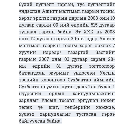
бүхий дүгнэлт гарган, тус дүгнэлтийг
үндэслэн Ашигт малтмал, газрын тосны
хэрэг эрхлэх газрын даргын 2008 оны 10
дугаар сарын 09-ний өдрийн 515 дугаар
тушаал гарсан байна. Эт ХХК нь 2008
оны 12 дугаар сарын 30-ны өдөр Ашигт
малтмал, газрын тосны хэрэг эрхлэх /
хуучин нэрээр/ газартай Засгийн
газрын 2007 оны 03 дугаар сарын 28-
ны өдрийн 81 дүгээр тогтоолоор
батлагдсан журмыг үндэслэн Улсын
төсвийн хөрөнгөөр Сүхбаатар аймгийн
Сүхбаатар сумын нутаг дахь Тал булаг 1
нүүрсний ордын хайгуулынажлын
зардлыг Улсын төсөвт эргүүлэн нөхөн
төлөх үе шат, төлбөрийн хэмжээ,
хүлээх хариуцлагыг тусгасан гэрээ
байгуулсан байна.