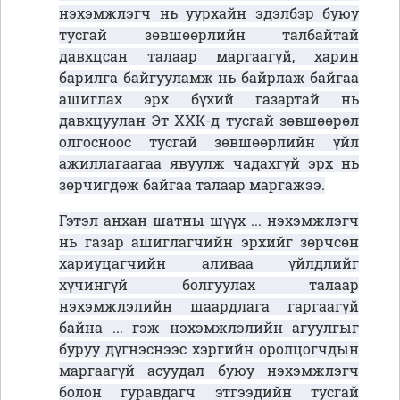
нэхэмжлэгч нь уурхайн эдэлбэр буюу
тусгай зөвшөөрлийн талбайтай
давхцсан талаар маргаагүй, харин
барилга байгууламж нь байрлаж байгаа
ашиглах эрх бүхий газартай нь
давхцуулан Эт ХХК-д тусгай зөвшөөрөл
олгосноос тусгай зөвшөөрлийн үйл
ажиллагаагаа явуулж чадахгүй эрх нь
зөрчигдөж байгаа талаар маргажээ.
Гэтэл анхан шатны шүүх ... нэхэмжлэгч
нь газар ашиглагчийн эрхийг зөрчсөн
хариуцагчийн аливаа үйлдлийг
хүчингүй болгуулах талаар
нэхэмжлэлийн шаардлага гаргаагүй
байна ... гэж нэхэмжлэлийн агуулгыг
буруу дүгнэснээс хэргийн оролцогчдын
маргаагүй асуудал буюу нэхэмжлэгч
болон гуравдагч этгээдийн тусгай