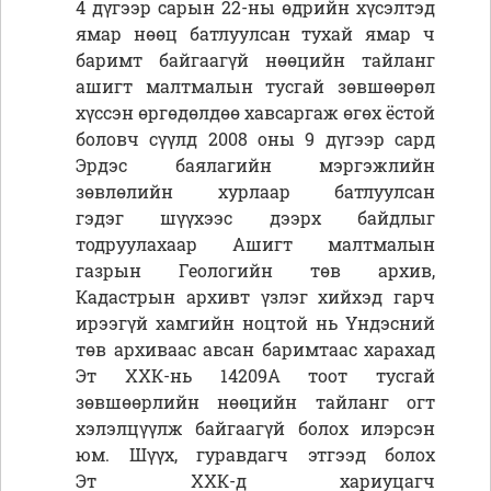
4 дүгээр
сарын 22-ны өдрийн хүсэлтэд
ямар нөөц батлуулсан тухай ямар ч
баримт байгаагүй нөөцийн
тайланг
ашигт малтмалын тусгай зөвшөөрөл
хүссэн өргөдөлдөө хавсаргаж өгөх ёстой
боловч
сүүлд 2008 оны 9 дүгээр сард
Эрдэс баялагийн мэргэжлийн
зөвлөлийн хурлаар батлуулсан
гэдэг
шүүхээс дээрх байдлыг
тодруулахаар Ашигт малтмалын
газрын Геологийн төв архив,
Кадастрын архивт үзлэг хийхэд гарч
ирээгүй хамгийн ноцтой нь Үндэсний
төв архиваас авсан баримтаас харахад
Эт ХХК-нь 14209А тоот тусгай
зөвшөөрлийн нөөцийн тайланг огт
хэлэлцүүлж байгаагүй болох илэрсэн
юм. Шүүх, гуравдагч этгээд болох
Эт ХХК-д хариуцагч