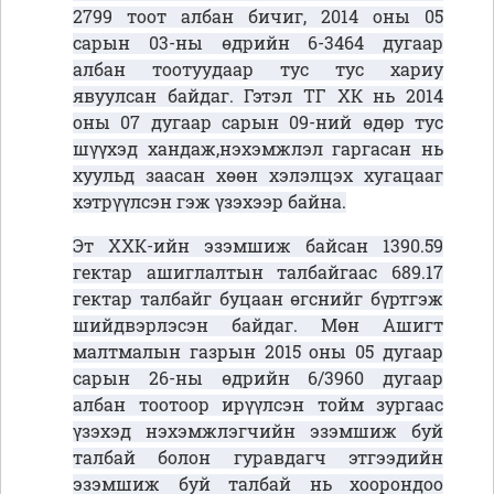
2799 тоот албан бичиг, 2014 оны 05
сарын 03-ны өдрийн 6-3464 дугаар
албан тоотуудаар тус тус хариу
явуулсан байдаг. Гэтэл ТГ ХК нь 2014
оны 07 дугаар сарын 09-ний өдөр тус
шүүхэд хандаж,нэхэмжлэл гаргасан нь
хуульд заасан хөөн хэлэлцэх хугацааг
хэтрүүлсэн гэж үзэхээр байна.
Эт ХХК-ийн эзэмшиж байсан 1390.59
гектар ашиглалтын талбайгаас 689.17
гектар талбайг буцаан өгснийг бүртгэж
шийдвэрлэсэн байдаг. Мөн Ашигт
малтмалын газрын 2015 оны 05 дугаар
сарын 26-ны өдрийн 6/3960 дугаар
албан тоотоор ирүүлсэн тойм зургаас
үзэхэд нэхэмжлэгчийн эзэмшиж буй
талбай болон гуравдагч этгээдийн
эзэмшиж буй талбай нь хоорондоо