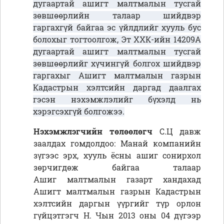
дугаартай ашигт малтмалын тусгай
зөвшөөрлийн талаар шийдвэр
гаргахгүй байгаа эс үйлдлийг хууль бус
болохыг тогтоолгож, Эт ХХК-ийн 14209А
дугаартай ашигт малтмалын тусгай
зөвшөөрлийг хүчингүй болгох шийдвэр
гаргахыг Ашигт малтмалын газрын
Кадастрын хэлтсийн даргад даалгах
гэсэн нэхэмжлэлийг бүхэлд нь
хэрэгсэхгүй болгожээ.
Нэхэмжлэгчийн төлөөлөгч
С.Ц давж
заалдах гомдолдоо:
Манай компанийн
зүгээс эрх, хууль ёсны ашиг сонирхол
зөрчигдөж байгаа талаар
Ашиг малтмалын газарт хандахад
Ашигт малтмалын газрын Кадастрын
хэлтсийн даргын үүргийг түр орлон
гүйцэтгэгч Н. Чын 2013 оны 04 дүгээр