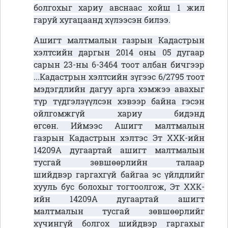
болгохыг хариу авснаас хойш 1 жил
гаруй хугацаанд хүлээсэн билээ.
Ашигт малтмалын газрын Кадастрын
хэлтсийн даргын 2014 оны 05 дугаар
сарын 23-ны 6-3464 тоот албан бичгээр
...Кадастрын хэлтсийн зүгээс 6/2795 тоот
мэдэгдлийн дагуу арга хэмжээ авахыг
түр түдгэлзүүлсэн хэвээр байна гэсэн
ойлгомжгүй хариу бидэнд
өгсөн. Иймээс Ашигт малтмалын
газрын Кадастрын хэлтэс Эт ХХК-ийн
14209А дугаартай ашигт малтмалын
тусгай зөвшөөрлийн талаар
шийдвэр гаргахгүй байгаа эс үйлдлийг
хууль бус болохыг тогтоолгож, Эт ХХК-
ийн 14209А дугаартай ашигт
малтмалын тусгай зөвшөөрлийг
хүчингүй болгох шийдвэр гаргахыг