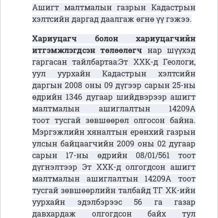
Ашигт малтмалын газрын Кадастрын
хэлтсийн даргад даалгаж өгнө үү гэжээ.
Хариуцагч болон хариуцагчийн
итгэмжлэгдсэн төлөөлөгч
нар шүүхэд
гаргасан тайлбартаа:Эт ХХК-д Геологи,
уул уурхайн Кадастрын хэлтсийн
даргын 2008 оны 09 дүгээр сарын 25-ны
өдрийн 1346 дугаар шийдвэрээр ашигт
малтмалын ашиглалтын 14209А
тоот тусгай зөвшөөрөл олгосон байна.
Мэргэжлийн хяналтын ерөнхий газрын
улсын байцаагчийн 2009 оны 02 дугаар
сарын 17-ны өдрийн 08/01/561 тоот
дүгнэлтээр Эт ХХК-д олгогдсон ашигт
малтмалын ашиглалтын 14209А тоот
тусгай зөвшөөрлийн талбайд ТГ ХК-ийн
уурхайн эдэлбэрээс 56 га газар
давхардаж олгогдсон байх тул