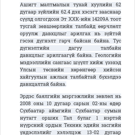
Ашигт малтмалын тухай хуулийн 62
дугаар зүйлийн 62.4 дэх хэсэгт зааснаар
сүүлд олгогдсон Эт ХХК-ийн 14209А тоот
тусгай зөвшөөрлийн талбайд өөрчлөлт
оруулж давхцлыг арилгах нь зүйтэй
гэсэн дүгнэлт гарч байсан байна. Тус
дүгнэлтийн дагуу талбайн
давхцлыг арилгаагүй байна. Геологийн
мэдээллийн сангаас шүүлт хийж үзэхэд
Улсын төсвийн хөрөнгөөр хийсэн
хайгуулын ажлын талбайтай бүхэлдээ
давхцалтай байна.
Эрдэс баялгийн мэргэжлийн зөвлөл нь
2008 оны 10 дугаар сарын 02-ны өдөр
Сүхбаатар аймгийн Сүхбаатар сумын
нутагт орших Тал булаг 1 нэртэй
нүүрсний ордын Техник эдийн засгийн
үндэслэлийг хэлэлцэж 13-02 дугаар