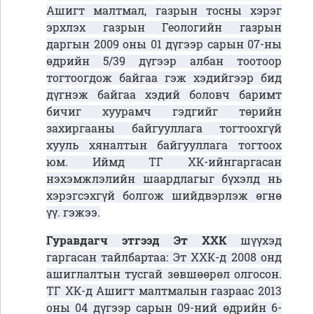
Ашигт малтмал, газрын тосны хэрэг
эрхлэх газрын Геологийн газрын
даргын 2009 оны 01 дүгээр сарын 07-ны
өдрийн 5/39 дүгээр албан тоотоор
тогтоогдож байгаа гэж хэдийгээр бид
дүгнэж байгаа хэдий боловч баримт
бичиг хуурамч гэдгийг төрийн
захиргааны байгууллага тогтоохгүй
хууль хяналтын байгууллага тогтоох
юм. Иймд ТГ ХК-ийнгаргасан
нэхэмжлэлийн шаардлагыг бүхэлд нь
хэрэгсэхгүй болгож шийдвэрлэж өгнө
үү. гэжээ.
Гуравдагч этгээд Эт ХХК
шүүхэд
гаргасан тайлбартаа: Эт ХХК-д 2008 онд
ашиглалтын тусгай зөвшөөрөл олгосон.
ТГ ХК-д Ашигт малтмалын газраас 2013
оны 04 дүгээр сарын 09-ний өдрийн 6-