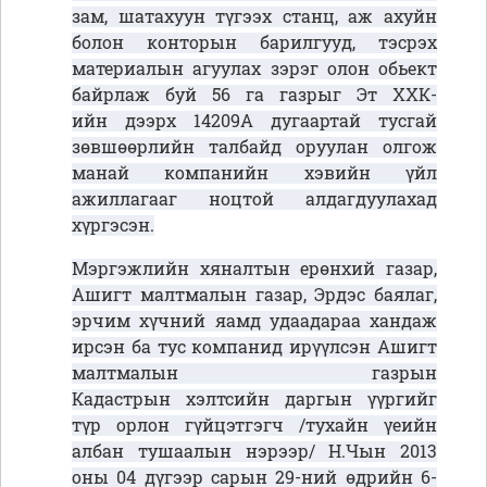
зам, шатахуун түгээх станц, аж ахуйн
болон конторын барилгууд, тэсрэх
материалын агуулах зэрэг олон обьект
байрлаж буй 56 га газрыг Эт ХХК-
ийн дээрх 14209А дугаартай тусгай
зөвшөөрлийн талбайд оруулан олгож
манай компанийн хэвийн үйл
ажиллагааг ноцтой алдагдуулахад
хүргэсэн.
Мэргэжлийн хяналтын ерөнхий газар,
Ашигт малтмалын газар, Эрдэс баялаг,
эрчим хүчний яамд удаадараа хандаж
ирсэн ба тус компанид ирүүлсэн Ашигт
малтмалын газрын
Кадастрын хэлтсийн даргын үүргийг
түр орлон гүйцэтгэгч /тухайн үеийн
албан тушаалын нэрээр/ Н.Чын 2013
оны 04 дүгээр сарын 29-ний өдрийн 6-