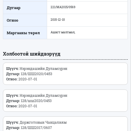
Дугаар
221/МА2015/0569
Огноо
2015-12-10
Маргааны төрөл
Ашигт малтмал,
Холбоотой шийдвэрүүд
Шүүгч:
Нэрэндашийн Дуламсүрэн
Дугаар:
128/ШШ2020/0453
Огноо:
2020-07-01
Шүүгч:
Нэрэндашийн Дуламсүрэн
Дугаар:
128/шш2020/0453
Огноо:
2020-07-01
Шүүгч:
Доржготовын Чанцалням
Дугаар:
128/ШШ2017/0607