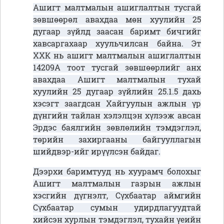
Ашигт малтмалын ашиглалтын тусгай
зөвшөөрөл авахдаа мөн хуулийн 25
дугаар зүйлд заасан баримт бичгийг
хавсаргахаар хуульчилсан байна. Эт
ХХК нь ашигт малтмалын ашиглалтын
14209А тоот тусгай зөвшөөрлийг анх
авахдаа Ашигт малтмалын тухай
хуулийн 25 дугаар зүйлийн 25.1.5 дахь
хэсэгт заагдсан Хайгуулын ажлын үр
дүнгийн тайлан хэлэлцэн хүлээж авсан
Эрдэс баялгийн зөвлөлийн тэмдэглэл,
төрийн захиргааны байгууллагын
шийдвэр-ийг ирүүлсэн байдаг.
Дээрхи баримтууд нь хуурамч болохыг
Ашигт малтмалын газрын ажлын
хэсгийн дүгнэлт, Сүхбаатар аймгийн
Сүхбаатар сумын удирдлагуудтай
хийсэн хурлын тэмдэглэл, тухайн үеийн