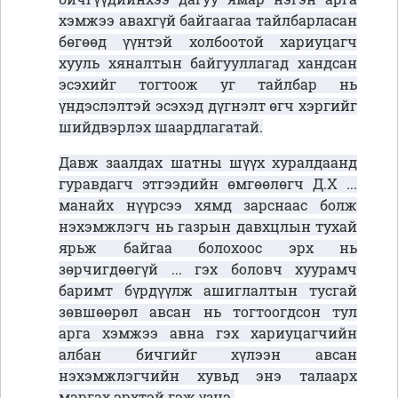
хэмжээ авахгүй байгаагаа тайлбарласан
бөгөөд үүнтэй холбоотой хариуцагч
хууль хяналтын байгууллагад хандсан
эсэхийг тогтоож уг тайлбар нь
үндэслэлтэй эсэхэд дүгнэлт өгч хэргийг
шийдвэрлэх шаардлагатай.
Давж заалдах шатны шүүх хуралдаанд
гуравдагч этгээдийн өмгөөлөгч Д.Х ...
манайх нүүрсээ хямд зарснаас болж
нэхэмжлэгч нь газрын давхцлын тухай
ярьж байгаа болохоос эрх нь
зөрчигдөөгүй ... гэх боловч хуурамч
баримт бүрдүүлж ашиглалтын тусгай
зөвшөөрөл авсан нь тогтоогдсон тул
арга хэмжээ авна гэх хариуцагчийн
албан бичгийг хүлээн авсан
нэхэмжлэгчийн хувьд энэ талаарх
маргах эрхтэй гэж үзнэ.