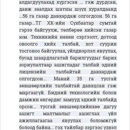
алдагдуулахад хүргэсэн ... гэж дурдсан,
давж заалдах шатны шүүх хуралдаанд
...56 га газар давхардаж олгогдсон. 56 га
газар...ТГ ХК-ийн Сүхбаатар сумтай
гэрээ байгуулж, төлбөрөө хийсэн газар
юм. Техникийн нөхөн сэргээлт, дотоод
овоолго хийх талбай, хот суурин
тосгоноо байгуулах, үйлдвэрлэл явуулах,
бусад шаардлагатай барилгуудыг барих
зориулалтаар ашигладаг талбай эдний
лицензийн талбайтай давхардаж
олгогдсон... Манай 35 га тусгай
зөвшөөрлийн талбайтай давхцсан гэж
маргаагүй. Бидний технологийн болон
дамжин өнгөрдөг замууд эдний талбайд
орсон... тусгай зөвшөөрлийнхөө дагуу
ашигт малтмалыг ашиглах үйл
ажиллагаагаа явуулах боломжгүй
болоод байна... гэх тайлбар зэргээс үзвэл