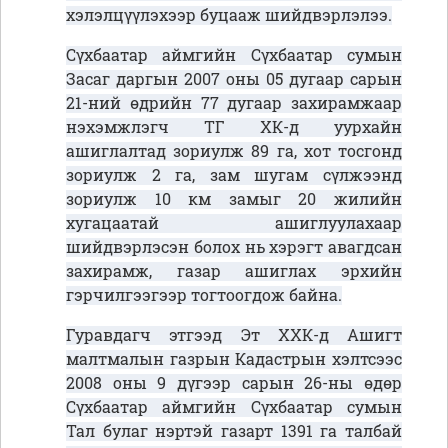
хэлэлцүүлэхээр буцааж шийдвэрлэлээ.
Сүхбаатар аймгийн Сүхбаатар сумын
Засаг даргын 2007 оны 05 дугаар сарын
21-ний өдрийн 77 дугаар захирамжаар
нэхэмжлэгч ТГ ХК-д уурхайн
ашиглалтад зориулж 89 га, хот тосгонд
зориулж 2 га, зам шугам сүлжээнд
зориулж 10 км замыг 20 жилийн
хугацаатай ашиглуулахаар
шийдвэрлэсэн болох нь хэрэгт авагдсан
захирамж, газар ашиглах эрхийн
гэрчилгээгээр тогтоогдож байна.
Гуравдагч этгээд Эт ХХК-д Ашигт
малтмалын газрын Кадастрын хэлтсээс
2008 оны 9 дүгээр сарын 26-ны өдөр
Сүхбаатар аймгийн Сүхбаатар сумын
Тал булаг нэртэй газарт 1391 га талбай