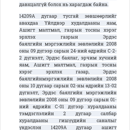
давхцалгүй болох нь харагдаж байна.
14209А дугаар тусгай зөвшөөрлийг
авахдаа Үйлдвэр худалдааны яам,
Ашигт малтмал, газрын тосны хэрэг
эрхлэх газрын Эрдэс
баялгийн мэргэжлийн зөвлөлийн 2008
оны 09 дүгээр сарын 24-ний өдрийн С-2-
2 дүгнэлт, Эрдэс баялаг, эрчим хүчний
яам, Ашигт малтмал, газрын тосны
хэрэг эрхлэх газар, Эрдэс
баялгийнмэргэжлийн зөвлөлийн 2008
оны 10 дугаар сарын 02-ны өдрийн 13-02
дүгнэлт, Эрдэс баялгийн мэргэжлийн
зөвлөлийн 2008 оны 09 дүгээр сарын 01-
ний өдрийн С-01 дүгээр хуралдааны
тэмдэглэлийн 2 дугаар салбар
хуралдааны гишүүдийн саналыг
үндэслэн 14209А дугаар ашигт