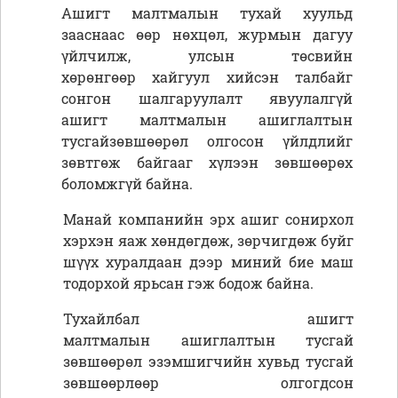
Ашигт малтмалын тухай хуульд
зааснаас өөр нөхцөл, журмын дагуу
үйлчилж, улсын төсвийн
хөрөнгөөр хайгуул хийсэн талбайг
сонгон шалгаруулалт явуулалгүй
ашигт малтмалын ашиглалтын
тусгайзөвшөөрөл олгосон үйлдлийг
зөвтгөж байгааг хүлээн зөвшөөрөх
боломжгүй байна.
Манай компанийн эрх ашиг сонирхол
хэрхэн яаж хөндөгдөж, зөрчигдөж буйг
шүүх
хуралдаан дээр миний бие маш
тодорхой ярьсан гэж бодож байна.
Тухайлбал ашигт
малтмалын ашиглалтын тусгай
зөвшөөрөл эзэмшигчийн хувьд тусгай
зөвшөөрлөөр олгогдсон