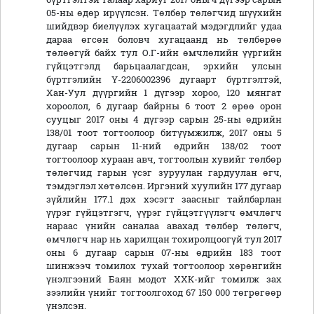
05-ны өдөр ирүүлсэн. Төлбөр төлөгчид шүүхийн
шийдвэр биелүүлэх хугацаатай мэдэгдлийг удаа
дараа өгсөн боловч хугацаанд нь төлбөрөө
төлөөгүй байх тул О.Г-ийн өмчлөлийн үүргийн
гүйцэтгэлд барьцаалагдсан, эрхийн улсын
бүртгэлийн Ү-2206002396 дугаарт бүртгэлтэй,
Хан-Уул дүүргийн 1 дүгээр хороо, 120 мянгат
хороолол, 6 дугаар байрны 6 тоот 2 өрөө орон
сууцыг 2017 оны 4 дүгээр сарын 25-ны өдрийн
138/01 тоот тогтоолоор битүүмжилж, 2017 оны 5
дугаар сарын 11-ний өдрийн 138/02 тоот
тогтоолоор хураан авч, тогтоолын хувийг төлбөр
төлөгчид гарын үсэг зуруулан гардуулан өгч,
тэмдэглэл хөтөлсөн. Иргэний хуулийн 177 дугаар
зүйлийн 177.1 дэх хэсэгт заасныг тайлбарлан
үүрэг гүйцэтгэгч, үүрэг гүйцэтгүүлэгч өмчлөгч
нараас үнийн саналаа авахад төлбөр төлөгч,
өмчлөгч нар нь харилцан тохиролцоогүй тул 2017
оны 6 дугаар сарын 07-ны өдрийн 183 тоот
шинжээч томилох тухай тогтоолоор хөрөнгийн
үнэлгээний Баян модот ХХК-ийг томилж зах
зээлийн үнийг тогтоолгоход 67 150 000 төгрөгөөр
үнэлсэн.