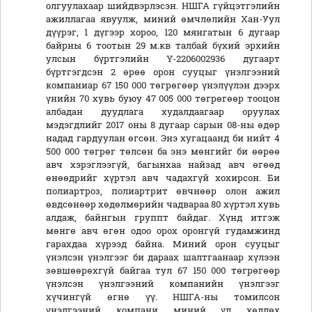
олгуулахаар шийдвэрлэсэн. НШГА гүйцэтгэлийн
ажиллагаа явуулж, миний өмчлөлийн Хан-Уул
дүүрэг, 1 дүгээр хороо, 120 мянгатын 6 дугаар
байрны 6 тоотын 29 м.кв талбай бүхий эрхийн
улсын бүртгэлийн Ү-2206002936 дугаарт
бүртгэгдсэн 2 өрөө орон сууцыг үнэлгээний
компаниар 67 150 000 төгрөгөөр үнэлүүлэн дээрх
үнийн 70 хувь буюу 47 005 000 төгрөгөөр тооцон
албадан дуудлага худалдаагаар оруулах
мэдэгдлийг 2017 оны 8 дугаар сарын 08-ны өдөр
надад гардуулан өгсөн. Энэ хугацаанд би нийт 4
500 000 төгрөг төлсөн ба энэ мөнгийг би өөрөө
авч хэрэглээгүй, багынхаа найзад авч өгөөд
өнөөдрийг хүртэл авч чадахгүй хохирсон. Би
полиартроз, полиартрит өвчнөөр олон ажил
өвдсөнөөр хөдөлмөрийн чадвараа 80 хүртэл хувь
алдаж, байнгын группт байдаг. Хүнд итгэж
мөнгө авч өгөн одоо орох оронгүй гудамжинд
гарахдаа хүрээд байна. Миний орон сууцыг
үнэлсэн үнэлгээг би дараах шалтгаанаар хүлээн
зөвшөөрөхгүй байгаа тул 67 150 000 төгрөгөөр
үнэлсэн үнэлгээний компанийн үнэлгээг
хүчингүй өгнө үү. НШГА-ны томилсон
үнэлгээний компани миний үл хөдлөх