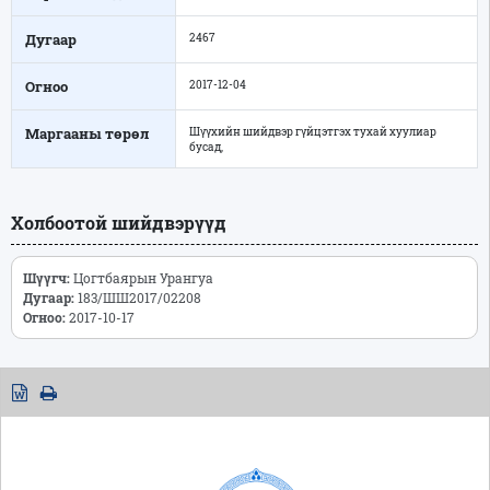
Дугаар
2467
Огноо
2017-12-04
Маргааны төрөл
Шүүхийн шийдвэр гүйцэтгэх тухай хуулиар
бусад,
Холбоотой шийдвэрүүд
Шүүгч:
Цогтбаярын Урангуа
Дугаар:
183/ШШ2017/02208
Огноо:
2017-10-17