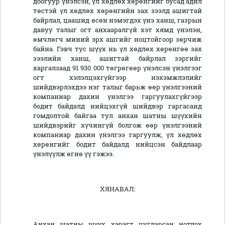
доогуур үнэлсэн, үл хөдлөх хөрөнгийг бусад адил
төстэй үл хөдлөх хөрөнгийн зах зээлд ашигтай
байрлал, цаашид өсөн нэмэгдэх үнэ ханш, газрын
давуу талыг огт анхааралгүй хэт хямд үнэлэн,
өмчлөгч миний эрх ашгийг ноцтойгоор зөрчиж
байна. Гэвч тус шүүх нь үл хөдлөх хөрөнгөө зах
зээлийн ханш, ашигтай байрлал зэргийг
харгалзаад 91 930 000 төгрөгөөр үнэлсэн үнэлгээг
огт хэлэлцэхгүйгээр нэхэмжлэлийг
шийдвэрлэхдээ нэг талыг барьж өөр үнэлгээний
компаниар дахин үнэлгээ гаргуулахгүйгээр
бодит байдалд нийцэхгүй шийдвэр гаргасанд
гомдолтой байгаа тул анхан шатны шүүхийн
шийдвэрийг хүчингүй болгож өөр үнэлгээний
компаниар дахин үнэлгээ гаргуулж, үл хөдлөх
хөрөнгийг бодит байдалд нийцсэн байдлаар
үнэлүүлж өгнө үү гэжээ.
ХЯНАВАЛ:
Анхан шатны шүүх хэрэгт цугларсан нотлох