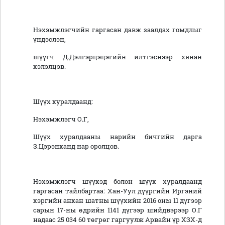
Нэхэмжлэгчийн гаргасан давж заалдах гомдлыг
үндэслэн,
шүүгч Д.Дэлгэрцэцэгийн илтгэснээр хянан
хэлэлцэв.
Шүүх хуралдаанд:
Нэхэмжлэгч О.Г,
Шүүх хуралдааны нарийн бичгийн дарга
З.Цэрэнханд нар оролцов.
Нэхэмжлэгч шүүхэд болон шүүх хуралдаанд
гаргасан тайлбартаа: Хан-Уул дүүргийн Иргэний
хэргийн анхан шатны шүүхийн 2016 оны 11 дүгээр
сарын 17-ны өдрийн 1141 дүгээр шийдвэрээр О.Г
надаас 25 034 60 төгрөг гаргуулж Арвайн үр ХЗХ-д