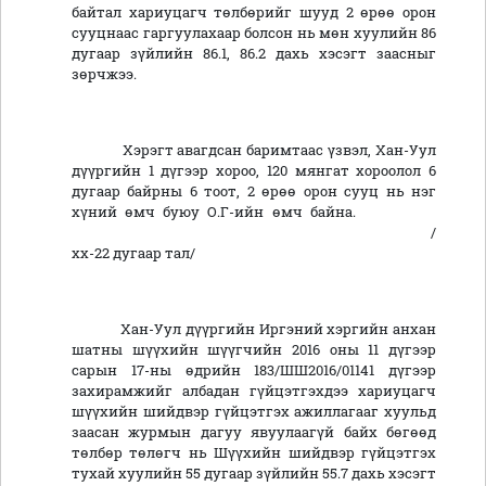
байтал хариуцагч төлбөрийг шууд 2 өрөө орон
сууцнаас гаргуулахаар болсон нь мөн хуулийн 86
дугаар зүйлийн 86.1, 86.2 дахь хэсэгт заасныг
зөрчжээ.
Хэрэгт авагдсан баримтаас үзвэл, Хан-Уул
дүүргийн 1 дүгээр хороо, 120 мянгат хороолол 6
дугаар байрны 6 тоот, 2 өрөө орон сууц нь нэг
хүний өмч буюу О.Г-ийн өмч байна.
/
хх-22 дугаар тал/
Хан-Уул дүүргийн Иргэний хэргийн анхан
шатны шүүхийн шүүгчийн 2016 оны 11 дүгээр
сарын 17-ны өдрийн 183/ШШ2016/01141 дүгээр
захирамжийг албадан гүйцэтгэхдээ хариуцагч
шүүхийн шийдвэр гүйцэтгэх ажиллагааг хуульд
заасан журмын дагуу явуулаагүй байх бөгөөд
төлбөр төлөгч нь Шүүхийн шийдвэр гүйцэтгэх
тухай хуулийн 55 дугаар зүйлийн 55.7 дахь хэсэгт