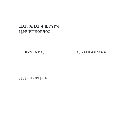
ДАРГАЛАГЧ ШҮҮГЧ
Ц.ИЧИНХОРЛОО
ШҮҮГЧИД Д.БАЙГАЛМАА
Д.ДЭЛГЭРЦЭЦЭГ