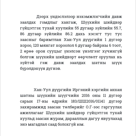
Дээрх үндэслэлээр нэхэмжлэгчийн давж
заалдах гомдлыг хангаж, Шүүхийн шийдвэр
гүйцэтгэх тухай хуулийн 55 дугаар зүйлийн 55.7,
86 дугаар зүйлийн 86.2 дахь хэсэгт тус тус
заасныг баримтлан Хан-Уул дүүргийн 1 дүгээр
хороо, 120 мянгат хороолол 6 дугаар байрны 6 тоот,
2 өрөө орон сууцыг үнэлсэн үнэлгээг хүчингүй
болгож шүүхийн шийдвэрт өөрчлөлт оруулах нь
зүйтэй гэж давж заалдах шатны шүүх
бүрэлдэхүүн дүгнэв.
Хан-Уул дүүргийн Иргэний хэргийн анхан
шатны шүүхийн шүүгчийн 2016 оны 11 дүгээр
сарын 17-ны өдрийн 183/ШШ2016/01141 дүгээр
захирамжид заасан төлбөрийг О.Г-ээс гаргуулах
ажиллагааг Шүүхийн шийдвэр гүйцэтгэх тухай
хуульд заасан журам, дарааллын дагуу явуулахад
энэ магадлал саад болохгүй юм.