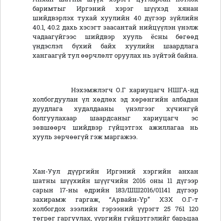
баримтыг Иргэний хэрэг шүүхэд хянан
шийдвэрлэх тухай хуулийн 40 дүгээр зүйлийн
40.1, 40.2 дахь хэсэгт заасантай нийцүүлэн үнэлж
чадаагүйгээс шийдвэр хууль ёсны бөгөөд
үндэслэл бүхий байх хуулийн шаардлага
хангаагүй тул өөрчлөлт оруулах нь зүйтэй байна.
Нэхэмжлэгч О.Г хариуцагч НШГА-нд
холбогдуулан үл хөдлөх эд хөрөнгийн албадан
дуудлага худалдааны үнэлгээг хүчингүй
болгуулахаар шаардсаныг хариуцагч эс
зөвшөөрч шийдвэр гүйцэтгэх ажиллагаа нь
хууль зөрчөөгүй гэж маргажээ.
Хан-Уул дүүргийн Иргэний хэргийн анхан
шатны шүүхийн шүүгчийн 2016 оны 11 дүгээр
сарын 17-ны өдрийн 183/ШШ2016/01141 дүгээр
захирамж гаргаж, “Арвайн-Үр” ХЗХ О.Г-т
холбогдох зээлийн гэрээний үүрэгт 25 761 120
төгрөг гаргуулах, үүргийн гүйцэтгэлийг барьцаа