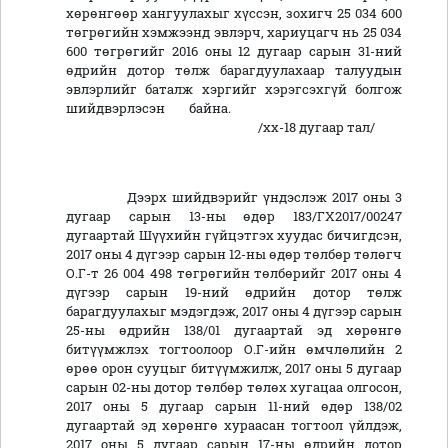
хөрөнгөөр хангуулахыг хүссэн, зохигч 25 034 600
төгрөгийн хэмжээнд эвлэрч, хариуцагч нь 25 034
600 төгрөгийг 2016 оны 12 дугаар сарын 31-ний
өдрийн дотор төлж барагдуулахаар талуудын
эвлэрлийг баталж хэргийг хэрэгсэхгүй болгож
шийдвэрлэсэн байна.
/хх-18 дугаар тал/
Дээрх шийдвэрийг үндэслэж 2017 оны 3
дугаар сарын 13-ны өдөр 183/ГХ2017/00247
дугаартай Шүүхийн гүйцэтгэх хуудас бичигдсэн,
2017 оны 4 дүгээр сарын 12-ны өдөр төлбөр төлөгч
О.Г-т 26 004 498 төгрөгийн төлбөрийг 2017 оны 4
дүгээр сарын 19-ний өдрийн дотор төлж
барагдуулахыг мэдэгдэж, 2017 оны 4 дүгээр сарын
25-ны өдрийн 138/01 дугаартай эд хөрөнгө
битүүмжлэх тогтоолоор О.Г-ийн өмчлөлийн 2
өрөө орон сууцыг битүүмжилж, 2017 оны 5 дугаар
сарын 02-ны дотор төлбөр төлөх хугацаа олгосон,
2017 оны 5 дугаар сарын 11-ний өдөр 138/02
дугаартай эд хөрөнгө хураасан тогтоол үйлдэж,
2017 оны 5 дугаар сарын 17-ны өдрийн дотор