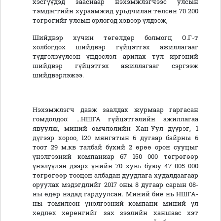
хэсгүүдэд зааснаар нэхэмжлэгчээс улсын
тэмдэгтийн хураамжид урьдчилан төлсөн 70 200
төгрөгийг улсын орлогод хэвээр үлдээж,
Шийдвэр хүчин төгөлдөр болмогц О.Г-т
холбогдох шийдвэр гүйцэтгэх ажиллагааг
түдгэлзүүлсэн үндэслэл арилах тул иргэний
шийдвэр гүйцэтгэх ажиллагааг сэргээж
шийдвэрлэжээ.
Нэхэмжлэгч давж заалдах журмаар гаргасан
гомдолдоо: ...НШГА гүйцэтгэлийн ажиллагаа
явуулж, миний өмчлөлийн Хан-Уул дүүрэг, 1
дүгээр хороо, 120 мянгатын 6 дугаар байрны 6
тоот 29 м.кв талбай бүхий 2 өрөө орон сууцыг
үнэлгээний компаниар 67 150 000 төгрөгөөр
үнэлүүлэн дээрх үнийн 70 хувь буюу 47 005 000
төгрөгөөр тооцон албадан дуудлага худалдаагаар
оруулах мэдэгдлийг 2017 оны 8 дугаар сарын 08-
ны өдөр надад гардуулсан. Миний бие нь НШГА-
ны томилсон үнэлгээний компани миний үл
хөдлөх хөрөнгийг зах зээлийн ханшаас хэт