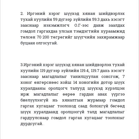
2. Иргэний хэрэг шүүхэд хянан шийдвэрлэх
тухай хуулийн 59 дүгээр зүйлийн 59.3 дахь хэсэгт
зааснаар нэхэмжлэгч О.Г-ээс давж заалдах
гомдол гаргахдаа улсын тэмдэгтийн хураамжид
төлсөн 70 200 төгрөгийг шүүгчийн захирамжаар
буцаан олгосугай.
3.Иргэний хэрэг шүүхэд хянан шийдвэрлэх тухай
хуулийн 119 дүгээр зүйлийн 119.4, 119.7 дахь хэсэгт
зааснаар магадлалыг танилцуулан сонсгож, 7
хоног өнгөрснөөс хойш 14 хоногийн дотор шүүх
хуралдааны оролцогч талууд шүүхэд хүрэлцэн
ирж магадлалыг өөрөө гардан авах үүргээ
биелүүлээгүй нь хяналтын журмаар гомдол
гаргах хугацааг тоолоход саад болохгүй бөгөөд
шүүх хуралдаанд оролцоогүй талд магадлалыг
гардуулснаар гомдол гаргах хугацааг тоолохыг
дурдсугай.