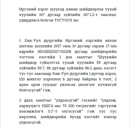
Иргэний хэрэг шүүхэд хянан шийдвэрлэх тухай
хуулийн 167 дугаар зүйлийн 167.1.2-т заасныг
удирдлага болгон ТОГТООХ нь:
1. Хан-Уул дүүргийн Иргэний хэргийн анхан
шатны шүүхийн 2017 оны 10 дугаар сарын 17-ны
өдрийн 183/ШШ2017/02208 дугаар шийдвэрийн
тогтоох хэсгийн 1 дэх заалтыг “Шүүхийн
шийдвэр гүйцэтгэх тухай хуулийн 55 дугаар
зүйлийн 55.7, 86 дугаар зүйлийн 86.2 дахь хэсэгт
тус тус зааснаар Хан-Уул дүүргийн 1 дүгээр хороо,
120 мянгат хороолол 6 дугаар байрны 6 тоот, 2
өрөө орон сууцыг үнэлсэн үнэлгээг хүчингүй
болгосугай” гэж,
2 дахь заалтыг “үлдээсүгэй” гэснийг “үлдээж,
хариуцагч НШГА-аас 70 200 төгрөгийг гаргуулж
нэхэмжлэгч О.Г-т олгосугай” гэж тус тус
өөрчлөн, шийдвэрийн бусад хэсгийг хэвээр
үлдээсүгэй.