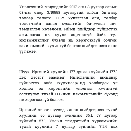
Үнэлгээний мэдэгдлийг 2017 оны 8 дугаар сарын
08-ны өдөр 3/19558 дугаартай албан бичгээр
төлбөр төлөгч О.Г-т хүлээлгэн өгч, төлбөр
төлөгчийн санал хүсэлтийг бичүүлэн авч,
тэмдэглэл хөтөлсөн. Иймд шийдвэр гүйцэтгэх
ажиллагаа нь хууль зөрчөөгүй байх тул
нэхэмжлэлийг бүхэлд нь хэрэгсэхгүй болгон,
захирамжийг хүчингүй болгож шийдвэрлэж өгнө
үү гэжээ.
Шүүх: Иргэний хуулийн 177 дугаар зүйлийн 177.1
дэх хэсэгт заасныг Нийслэлийн шийдвэр
гүйцэтгэх алба /хуучнаар/-нд холбогдох үл
хөдлөх эд хөрөнгийн үнэлгээг хүчингүй
болгуулах тухай О.Г-ийн нэхэмжлэлийг бүхэлд
нь хэрэгсэхгүй болгож,
Иргэний хэрэг шүүхэд хянан шийдвэрлэх тухай
хуулийн 56 дугаар зүйлийн 56.1, 57 дугаар
зүйлийн 57.1, Улсын тэмдэгтийн хураамжийн
тухай хуулийн 7 дугаар зүйлийн 7.1.4 дэх