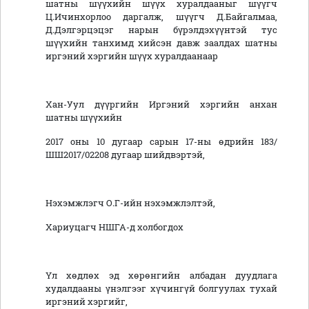
шатны шүүхийн шүүх хуралдааныг шүүгч
Ц.Ичинхорлоо даргалж, шүүгч Д.Байгалмаа,
Д.Дэлгэрцэцэг нарын бүрэлдэхүүнтэй тус
шүүхийн танхимд хийсэн давж заалдах шатны
иргэний хэргийн шүүх хуралдаанаар
Хан-Уул дүүргийн Иргэний хэргийн анхан
шатны шүүхийн
2017 оны 10 дугаар сарын 17-ны өдрийн 183/
ШШ2017/02208 дугаар шийдвэртэй,
Нэхэмжлэгч О.Г-ийн нэхэмжлэлтэй,
Хариуцагч НШГА-д холбогдох
Үл хөдлөх эд хөрөнгийн албадан дуудлага
худалдааны үнэлгээг хүчингүй болгуулах тухай
иргэний хэргийг,