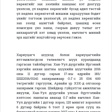
хөрөнгийг зах зээлийн ханшаас хэт доогуур
үнэлсэн, үл хөдлөх хөрөнгийг бусад адил төстэй
үл хөдлөх хөрөнгөтэй жишиж харьцуулан бодит
үнийг тогтоож үнэлээгүй, үл хөдлөх хөрөнгийн
зах зээлд ашигтай байрлал, цаашид өсөн
нэмэгдэх үнэ ханш, газрын давуу талыг огт
анхааралгүй хэт хямд үнэлэн, өмчлөгч миний
эрх ашгийг ноцтойгоор зөрчсөн гэжээ.
Хариуцагч шүүхэд болон хариуцагчийн
итгэмжлэгдсэн төлөөлөгч шүүх хуралдаанд
гаргасан тайлбартаа: Хан-Уул дүүргийн Иргэний
хэргийн анхан шатны шүүхийн шүүгчийн 2016
оны 11 дүгээр сарын 17-ны өдрийн 183/
ШШ2016/01141 захирамжаар О.Г-с 25 034 600
төгрөгийг гаргуулж, Арвайн үр ХЗХ-д олгохоор
захирамж гарсан. Шийдвэр гүйцэтгэх ажиллагаа
явуулж, Хан-Уул дүүргийн улсын бүртгэлийн
хэлтсээс лавлагаа авахад О.Г-ийн өмчлөл Хан-
Уул дүүргийн 1 дүгээр хороо, 120 мянгат хороолол
6 дугаар байрны 6 тоот 2 өрөө орон сууц нь
бүртгэлтэй талаар хариуг 2017 оны 4 дүгээр сарын