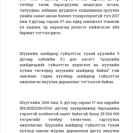
төлбөр төлж барагдуулах мэдэгдэл өгсөн,
талуудаас албадан дуудлага худалдаанд оруулах
үнийн санал авсан боловч тохиролцоогүй тул 2017
оны 6 дугаар сарын 07-ны өдөр шинжээч томилж
үл хөдлөх эд хөрөнгөд үнэлгээ хийлгэсэн үйл
баримт тогтоогджээ.
Шүүхийн шийдвэр гүйцэтгэх тухай хуулийн 5
дугаар зүйлийн 5.1 дэх хэсэгт “шүүхийн
шийдвэрийг гүйцэтгэх үндэслэл нь хуулийн
хүчин төгөлдөр шүүхийн шийдвэр байна” гэж
зааснаас гадна хуулиар шийдвэр гүйцэтгэх
ажиллагаа явуулах дарааллыг тогтоосон байна.
Шүүгчийн 2016 оны 11 дүгээр сарын 17-ны өдрийн
183/ШШ2016/01141 дүгээр захирамжид барьцааны
гэрээтэй холбоотой заалт байхгүй буюу 25 034 600
төгрөгийг төлбөр төлөгчөөс гаргуулах
ажиллагааг Шүүхийн шийдвэр гүйцэтгэх тухай
хуульд заасан журам, дарааллын дагуу явуулах