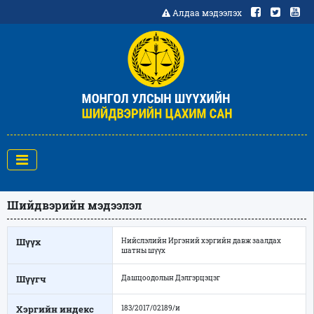
Алдаа мэдээлэх
Шийдвэрийн мэдээлэл
Шүүх
Нийслэлийн Иргэний хэргийн давж заалдах
шатны шүүх
Шүүгч
Дашцоодолын Дэлгэрцэцэг
Хэргийн индекс
183/2017/02189/и