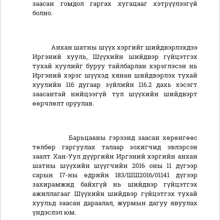
заасан гомдол гаргах хугацааг хэтрүүлээгүй
болно.
Анхан шатны шүүх хэргийг шийдвэрлэхдээ
Иргэний хууль, Шүүхийн шийдвэр гүйцэтгэх
тухай хуулийг буруу тайлбарлан хэрэглэсэн нь
Иргэний хэрэг шүүхэд хянан шийдвэрлэх тухай
хуулийн 116 дугаар зүйлийн 116.2 дахь хэсэгт
заасантай нийцээгүй тул шүүхийн шийдвэрт
өөрчлөлт оруулав.
Барьцааны гэрээнд заасан хөрөнгөөс
төлбөр гаргуулах талаар зохигчид эвлэрсэн
заалт Хан-Уул дүүргийн Иргэний хэргийн анхан
шатны шүүхийн шүүгчийн 2016 оны 11 дүгээр
сарын 17-ны өдрийн 183/ШШ2016/01141 дүгээр
захирамжид байхгүй нь шийдвэр гүйцэтгэх
ажиллагааг Шүүхийн шийдвэр гүйцэтгэх тухай
хуульд заасан дараалал, журмын дагуу явуулах
үндэслэл юм.