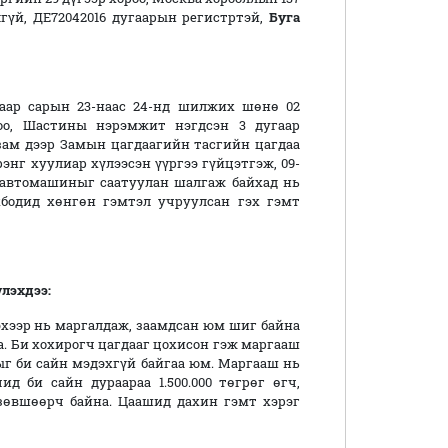
гүй, ДЕ72042016 дугаарын регистртэй,
Буга
гаар сарын 23-наас 24-нд шилжих шөнө 02
оо, Шастины нэрэмжит нэгдсэн 3 дугаар
зам дээр Замын цагдаагийн тасгийн цагдаа
энг хуулиар хүлээсэн үүргээ гүйцэтгэж, 09-
 автомашиныг саатуулан шалгаж байхад нь
хбодид хөнгөн гэмтэл учруулсан гэх гэмт
лэхдээ:
ээр нь маргалдаж, заамдсан юм шиг байна
аа. Би хохирогч цагдааг цохисон гэж маргааш
ныг би сайн мэдэхгүй байгаа юм. Маргааш нь
д би сайн дураараа 1.500.000 төгрөг өгч,
 зөвшөөрч байна. Цаашид дахин гэмт хэрэг