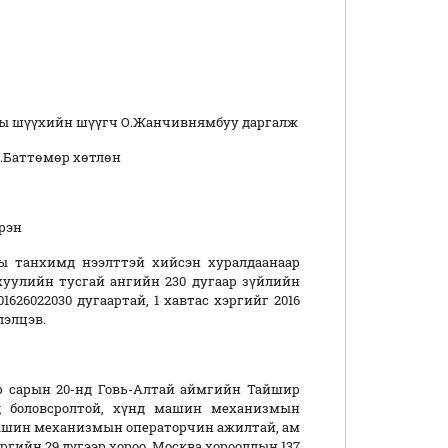
ы шүүхийн шүүгч О.Жанчивнямбуу даргалж
.Баттөмөр хөтлөн
рэн
ы танхимд нээлттэй хийсэн хуралдаанаар
хуулийн тусгай ангийн 230 дугаар зүйлийн
1626022030 дугаартай, 1 хавтас хэргийг 2016
лэлцэв.
р сарын 20-нд Говь-Алтай аймгийн Тайшир
нд боловсролтой, хүнд машин механизмын
машин механизмын операторчин ажилтай, ам
ргийн 29 дүгээр хороо, Москва хорооллын 137