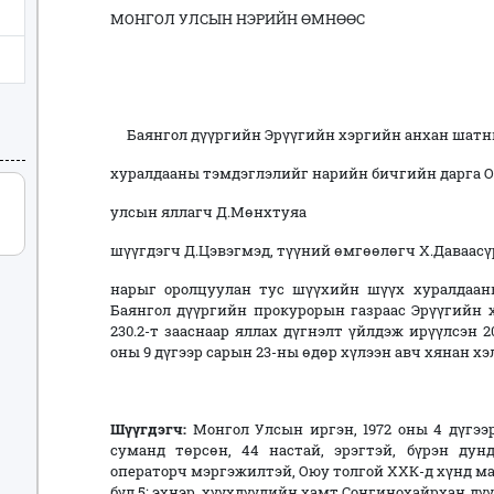
МОНГОЛ УЛСЫН НЭРИЙН ӨМНӨӨС
Баянгол дүүргийн Эрүүгийн хэргийн анхан шатн
хуралдааны тэмдэглэлийг нарийн бичгийн дарга О
улсын яллагч Д.Мөнхтуяа
шүүгдэгч Д.Цэвэгмэд, түүний өмгөөлөгч Х.Даваасү
нарыг оролцуулан тус шүүхийн шүүх хуралдаан
Баянгол дүүргийн прокурорын газраас Эрүүгийн 
230.2-т зааснаар яллах дүгнэлт үйлдэж ирүүлсэн 20
оны 9 дүгээр сарын 23-ны өдөр хүлээн авч хянан хэ
Шүүгдэгч:
Монгол Улсын иргэн, 1972 оны 4 дүгээ
суманд төрсөн, 44 настай, эрэгтэй, бүрэн ду
операторч мэргэжилтэй, Оюу толгой ХХК-д хүнд 
бүл 5; эхнэр, хүүхдүүдийн хамт Сонгинохайрхан дүү