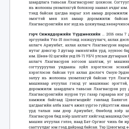
шаардлага тавьсан Лхагвасүрэнг цохисон. Согтуу
нь жолооны үнэмлэхгүй болохоор заавал ачдаг юм.
тэнд байсан цагдаа нарыг хэл амаар доромжилж 
эмэгтэй мөн хэл амаар доромжилж байсан 
Лхагвасүрэнгийн нэг нүд нь цохиулаад хөхөрчихсөн 
г
эрч Сижиддоржийн Үүрдмөнхийн
... 2016 оны 
эргүүлийн Улз-15 постонд зохицуулагч, ахлах дэсл
ахлагч Ариунбат, ахлах ахлагч Лхагвасүрэн нары
нутаг дэвсгэр 3 дугаар эмнэлгийн урд, зүүнээс 
юм. Шөнө 02 цагийн үед 09-71 УБЧ улсын дугаары
ахлагч Лхагвасүрэн зогсоон шалгаж, уг машин
согтууруулах ундааны зүйл хэрэглэсэн эсэхи
хэрэглэсэн байсан тул ахлах дэслэгч Оюун-Эрдэн
залуу нь жолооны үнэмлэхгүй байсан тул Лха
машинаар ачуулах гэхэд уг машинаас эрэгтэй,
доромжилж шаардлага тавьсан Лхагвасүрэн рүү 
Лхагвасүрэнгийн нүүрэн тус газар гараараа нэг у
хамжиж байгаад Цэвэгмэдийг гавлаад Баянгол 
цагдаагийн алба хаагч ажил үүргээ гүйцэтгэж яваа
урд талын зам дээр Ариунбат, Өнөболд хоёр 
Лхагвасүрэн бид хоёр шалгалт хийгээд машинд Ою
машин ачуулах гэлээ, наад Бат-Оргиог чинь би ир
саатуулдаг юм гээд дайраад байсан. Тэр Цэвэгмэд 