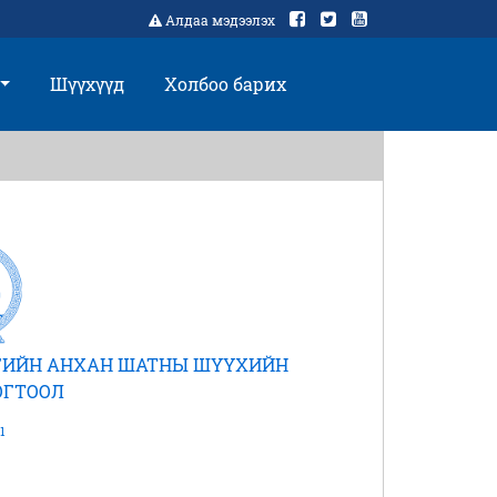
Алдаа мэдээлэх
Шүүхүүд
Холбоо барих
РГИЙН АНХАН ШАТНЫ ШҮҮХИЙН
ОГТООЛ
1