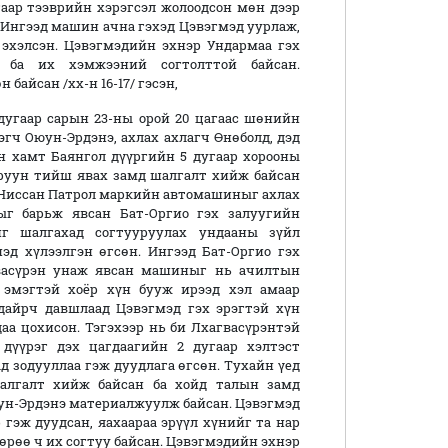
гаар тээврийн хэрэгсэл жолоодсон мөн дээр
 Ингээд машин ачна гэхэд Цэвэгмэд уурлаж,
эхэлсэн. Цэвэгмэдийн эхнэр Ундармаа гэх
ба их хэмжээний согтолттой байсан.
байсан /хх-н 16-17/ гэсэн,
7 дугаар сарын 23-ны орой 20 цагаас шөнийн
эгч Оюун-Эрдэнэ, ахлах ахлагч Өнөболд, дэд
н хамт Баянгол дүүргийн 5 дугаар хорооны
баруун тийш явах замд шалгалт хийж байсан
н Ниссан Патрол маркийн автомашиныг ахлах
ыг барьж явсан Бат-Оргио гэх залуугийн
йг шалгахад согтууруулах ундааны зүйл
эд хүлээлгэн өгсөн. Ингээд Бат-Оргио гэх
гвасүрэн унаж явсан машиныг нь ачилтын
 эмэгтэй хоёр хүн бууж ирээд хэл амаар
дайрч давшлаад Цэвэгмэд гэх эрэгтэй хүн
даа цохисон. Тэгэхээр нь би Лхагвасүрэнтэй
дүүрэг дэх цагдаагийн 2 дугаар хэлтэст
д зодууллаа гэж дуудлага өгсөн. Тухайн үед
шалгалт хийж байсан ба хойд талын замд
ун-Эрдэнэ материалжуулж байсан. Цэвэгмэд
 гэж дуудсан, яахаараа эрүүл хүнийг та нар
өөрөө ч их согтуу байсан. Цэвэгмэдийн эхнэр