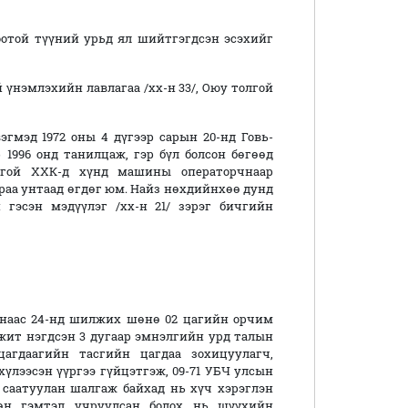
отой түүний урьд ял шийтгэгдсэн эсэхийг
й үнэмлэхийн лавлагаа /хх-н 33/, Оюу толгой
эгмэд 1972 оны 4 дүгээр сарын 20-нд Говь-
1996 онд танилцаж, гэр бүл болсон бөгөөд
лгой ХХК-д хүнд машины операторчнаар
араа унтаад өгдөг юм. Найз нөхдийнхөө дунд
 гэсэн мэдүүлэг /хх-н 21/ зэрэг бичгийн
3-наас 24-нд шилжих шөнө 02 цагийн орчим
жит нэгдсэн 3 дугаар эмнэлгийн урд талын
агдаагийн тасгийн цагдаа зохицуулагч,
хүлээсэн үүргээ гүйцэтгэж, 09-71 УБЧ улсын
саатуулан шалгаж байхад нь хүч хэрэглэн
гөн гэмтэл учруулсан болох нь шүүхийн