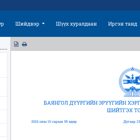
үр
Шийдвэр
Шүүх хуралдаан
Иргэн танд
БАЯНГОЛ ДҮҮРГИЙН ЭРҮҮГИЙН ХЭ
ШИЙТГЭХ Т
2016 оны 10 сарын 05 өдөр
Дугаар 13