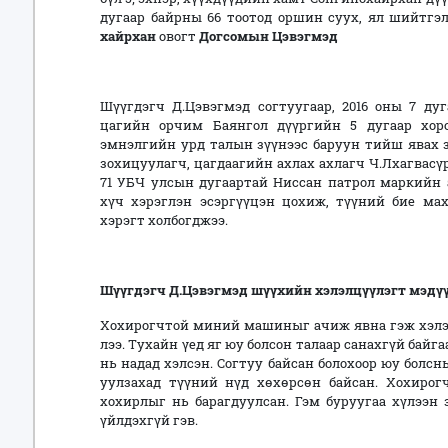
дугаар байрны 66 тоотод оршин суух, ял шийтгэл
хайрхан
овогт
Догсомын Цэвэгмэд
Шүүгдэгч Д.Цэвэгмэд согтуугаар, 2016 оны 7 ду
цагийн орчим Баянгол дүүргийн 5 дугаар хор
эмнэлгийн урд талын зүүнээс баруун тийш явах 
зохицуулагч, цагдаагийн ахлах ахлагч Ч.Лхагвасүр
71 УБЧ улсын дугаартай Ниссан патрол маркийн
хүч хэрэглэн эсэргүүцэн цохиж, түүний бие ма
хэрэгт холбогджээ.
Шүүгдэгч
Д.Цэвэгмэд ш
үүхийн хэлэлцүүлэгт мэдүү
Хохирогчтой миний машиныг ачиж явна гэж хэлэх
лээ. Тухайн үед яг юу болсон талаар санахгүй байг
нь надад хэлсэн. Согтуу байсан болохоор юу болс
уулзахад түүний нүд хөхөрсөн байсан. Хохирогчи
хохирлыг нь барагдуулсан. Гэм буруугаа хүлээн
үйлдэхгүй гэв.