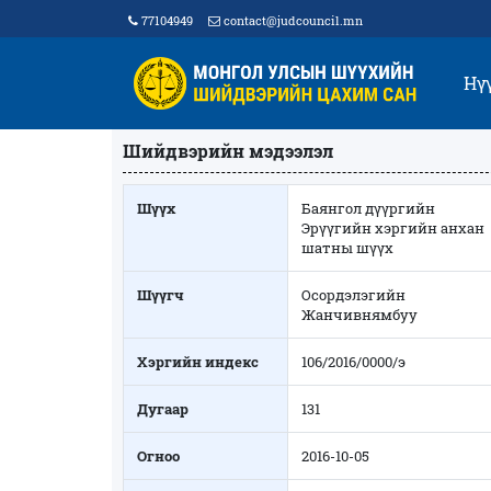
77104949
contact@judcouncil.mn
Нү
Шийдвэрийн мэдээлэл
Шүүх
Баянгол дүүргийн
Эрүүгийн хэргийн анхан
шатны шүүх
Шүүгч
Осордэлэгийн
Жанчивнямбуу
Хэргийн индекс
106/2016/0000/э
Дугаар
131
Огноо
2016-10-05