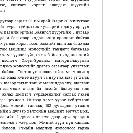
лэг, хавтаст хэрэгт авагдаж шүүхийн
сан
7 дугаар сарын 23-ны орой 19 цаг 30 минутаас
йн үүрэг гүйцэтгэх хуваарийн дагуу эргүүл
2 цагийн орчим Баянгол дүүргийн 5 дугаар
ндагч багажаар хөдөлгөөнд оролцож байгаа
х ундаа хэрэглэсэн эсэхийг шалгаж байхдаа
ртай машины жолоочийг тандагч багажаар
у хамт үүрэг гүйцэтгэж байсан хөдөлгөөний
 дэслэгч Оюун-Эрдэнэд материалжуулан
рдэнэ жолоочийг драгер багажаар үлээлгэж
ч байсан. Тэгтэл уг жолоочтой хамт машинд
д, наад хүнээ явуул та нар гэх мэт үг хэлж
ны шаардлагыг тавьж машиндаа суу, шалгаж
с заамдаж авсан ба намайг болиулах гэж
 ахлах дэслэгч Үүрдмөнхийг салгах гэхэд
даа цохисон. Ингээд хамт үүрэг гүйцэтгэж
эвэгмэдийг гавлаж, 102 дугаарын утсанд
гийн 2 дугаар хэлтсийн машинт эргүүл ирж,
даагийн 2 дугаар хэлтэс дээр ирж өргөдөл
эмнэлэгт үзүүлсэн. Миний зүүн нүд хавдаж
 болсон. Тухайн машинд жолоочоос гадна