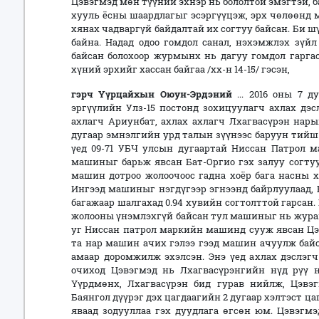
Цэвэгмэд мөн түүний эхнэр нь бололтой эмэгтэй, б
хууль ёсны шаардлагыг эсэргүүцэж, эрх чөлөөнд м
хянах чадваргүй байдалтай их согтуу байсан. Би 
байна. Надад одоо гомдол санал, нэхэмжлэх зүйл
байсан болохоор журмынх нь дагуу гомдол гарга
хүний эрхийг хассан байгаа /хх-н 14-15/ гэсэн,
г
эрч Үүрцайхын Оюун-Эрдэний
... 2016 оны 7 
эргүүлийн Улз-15 постонд зохицуулагч ахлах дэс
ахлагч Ариунбат, ахлах ахлагч Лхагвасүрэн нары
дугаар эмнэлгийн урд талын зүүнээс баруун тийш
үед 09-71 УБЧ улсын дугаартай Ниссан Патрол 
машиныг барьж явсан Бат-Оргио гэх залуу согтуу
машин дотроо жолоочоос гадна хоёр бага насны хү
Ингээд машиныг нэгдүгээр эгнээнд байрлуулаад, 
багажаар шалгахад 0.94 хувийн согтолттой гарсан.
жолооны үнэмлэхгүй байсан тул машиныг нь жура
уг Ниссан патрол маркийн машинд сууж явсан Цэ
та нар машин ачих гэлээ гээд машин ачуулж байс
амаар доромжилж эхэлсэн. Энэ үед ахлах дэслэг
очиход Цэвэгмэд нь Лхагвасүрэнгийн нүд рүү нь
Үүрдмөнх, Лхагвасүрэн бид гурав нийлж, Цэвэг
Баянгол дүүрэг дэх цагдаагийн 2 дугаар хэлтэст ц
яваад зодууллаа гэх дуудлага өгсөн юм. Цэвэгм