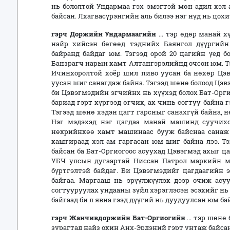
нь бололтой Ундармаа гэх эмэгтэй мөн адил хэл
байсан. Лхагвасүрэнгийн аль билээ нэг нүд нь цохиу
г
эрч Доржийн Ундармаагийн
... тэр өдөр манай 
найр хийсэн бөгөөд тэднийх Баянгол дүүргий
байранд байдаг юм. Тэгээд орой 20 цагийн үед б
Банзрагч нарын хамт Алтангэрэлийнд очсон юм. Тэ
Ичинхоролтой хоёр шил пиво уусан ба нөхөр Цэв
уусан шиг санагдаж байна. Тэгээд шөнө болоод Цэ
би Цэвэгмэдийн эгчийнх нь хүүхэд болох Бат-Орг
бариад гэрт хүргээд өгчих, ах чинь согтуу байна 
Тэгээд шөнө хэдэн цагт гарсныг санахгүй байна, 
Нэг мэдэхэд нэг цагдаа манай машинд суучих
нөхрийнхөө хамт машинаас бууж байснаа санаж б
хашгираад хэл ам гаргасан юм шиг байна лээ. Тэ
байсан ба Бат-Оргиогоос асуухад Цэвэгмэд ахыг ца
УБЧ улсын дугаартай Ниссан Патрол маркийн 
бүртгэлтэй байдаг. Би Цэвэгмэдийг цагдаагийн 
байгаа. Маргааш нь эрүүлжүүлэх дээр очиж асуу
согтууруулах ундааны зүйл хэрэглэсэн эсэхийг нь 
байгаад би л явна гээд дүүгий нь дуудуулсан юм байн
г
эрч Жанчивдоржийн Бат-Оргиогийн
... тэр шөнө
зурагтад найз охин Анх-Эрдэний гэрт унтаж байсан