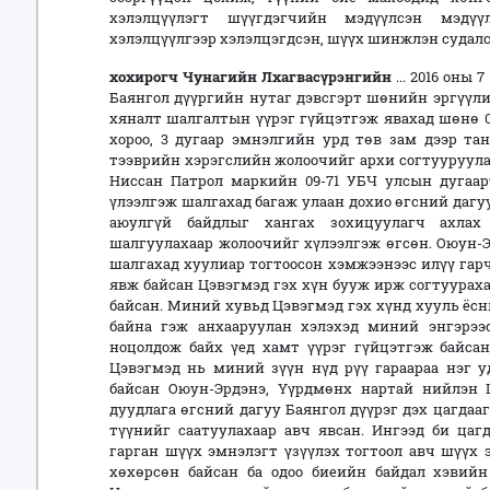
хэлэлцүүлэгт шүүгдэгчийн мэдүүлсэн мэдүү
хэлэлцүүлгээр хэлэлцэгдсэн, шүүх шинжлэн судал
хохирогч Чунагийн Лхагвасүрэнгийн
... 2016 оны 
Баянгол дүүргийн нутаг дэвсгэрт шөнийн эргүүли
хяналт шалгалтын үүрэг гүйцэтгэж явахад шөнө 0
хороо, 3 дугаар эмнэлгийн урд төв зам дээр та
тээврийн хэрэгслийн жолоочийг архи согтууруула
Ниссан Патрол маркийн 09-71 УБЧ улсын дугаа
үлээлгэж шалгахад багаж улаан дохио өгсний дагу
аюулгүй байдлыг хангах зохицуулагч ахлах
шалгуулахаар жолоочийг хүлээлгэж өгсөн. Оюун-Э
шалгахад хуулиар тогтоосон хэмжээнээс илүү гар
явж байсан Цэвэгмэд гэх хүн бууж ирж согтуурахаа
байсан. Миний хувьд Цэвэгмэд гэх хүнд хууль ёс
байна гэж анхааруулан хэлэхэд миний энгэрээ
ноцолдож байх үед хамт үүрэг гүйцэтгэж байсан
Цэвэгмэд нь миний зүүн нүд рүү гараараа нэг у
байсан Оюун-Эрдэнэ, Үүрдмөнх нартай нийлэн Ц
дуудлага өгсний дагуу Баянгол дүүрэг дэх цагдаа
түүнийг саатуулахаар авч явсан. Ингээд би цаг
гарган шүүх эмнэлэгт үзүүлэх тогтоол авч шүүх 
хөхөрсөн байсан ба одоо биеийн байдал хэвийн