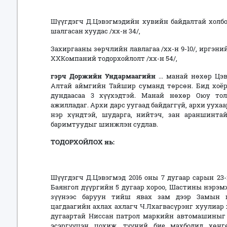
Шүүгдэгч Д.Цэвэгмэдийн хувийн байдалтай холбо
шалгасан хуудас /хх-н 34/,
Захиргааны зөрчлийн лавлагаа /хх-н 9-10/, иргэни
ХХКомпаний тодорхойлолт /хх-н 54/,
г
эрч Доржийн Ундармаагийн
... манай нөхөр Цэв
Алтай аймгийн Тайшир суманд төрсөн. Бид хоёр 
дундаасаа 3 хүүхэдтэй. Манай нөхөр Оюу то
ажилладаг. Архи дарс уугаад байдаггүй, архи ууха
нэр хүндтэй, шударга, нийтэч, зан араншинтай
баримтуудыг шинжлэн судлав.
ТОДОРХОЙЛОХ
нь
:
Шүүгдэгч Д.Цэвэгмэд 2016 оны 7 дугаар сарын 2
Баянгол дүүргийн 5 дугаар хороо, Шастины нэрэм
зүүнээс баруун тийш явах зам дээр Замын ц
цагдаагийн ахлах ахлагч Ч.Лхагвасүрэнг хуулиар 
дугаартай Ниссан патрол маркийн автомашиныг 
эсэргүүцэн цохиж, түүний бие махбодид хөн