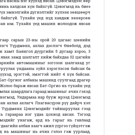
ага насны нэг хүүхэд явсан. Цэвэгмэдээс өөр
инь халдсан хүн байхгүй. Цэвэгмэд нь биеэ
шүүх эмнэлгийн дүгнэлтийг хүлээн зөвшөөрч
 байхгүй. Тухайн үед нүд хавдаж хөхөрсөн
сан юм. Тухайн үед машин жолоодож явсан
дугаар сарын 23-ны орой 20 цагаас шөнийн
лэгч Үүрдмөнх, ахлах дэслэгч Өнөболд, дэд
н хамт Баянгол дүүргийн 5 дугаар хороо, 3
 явах замд шалгалт хийж байхдаа 02 цагийн
маркийн автомашиныг зогсоон шалгахад уг
руулах ундааны зүйл хэрэглэсэн байсан ба
үхэд, эрэгтэй, эмэгтэй нийт 4 хүн байсан.
Бат-Оргиог албаны машинд суулгаад драгер
 Жолоо барьж явсан Бат-Оргио нь тухайн үед
млах шаардлага гараад машиныг ачих гэхэд
вэгмэд, Ундармаа нар бууж ирээд Цэвэгмэд
ан ахлах ахлагч Лхагвасүрэн рүү дайрч хэл
ч Үүрдмөнх Цэвэгмэдийг тайвшруулах гээд
 гараараа нэг удаа цохиод авсан. Тэгээд
мэдийг унагаж, ард нь гарыг нь гавлаад
агдаагийн албан хаагч ажил үүргээ гүйцэтгэж
эд нь машиныг нь ачих гэлээ гэж уурлаад,