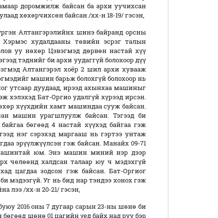
 амаар доромжилж байсан ба архи уучихсан
лаад хөхөрчихсөн байсан /хх-н 18-19/ гэсэн,
хүргэн Алтангэрэлийнх шинэ байранд орсны
н Хэрмэс худалдааны төвийн эсрэг талын
олов уу нөхөр Цэвэгмэд дөрвөн настай хүү
гээд тэднийг би архи уудаггүй болохоор дүү
эгмэд Алтангэрэл хоёр 2 шил архи хувааж
вэгмэдийг машин барьж болохгүй болохоор нь
иог утсаар дуудаад, ирээд ахынхаа машиныг
гэж хэлэхэд Бат-Оргио удалгүй хүрээд ирсэн.
нөхөр хүүхдийн хамт машиндаа сууж байсан.
сан машин урагшлуулж байсан. Тэгээд би
айгаа бөгөөд 4 настай хүүхэд байгаа гэж
гээд нэг сэрэхэд маргааш нь гэртээ унтаж
гдаа эрүүлжүүлсэн гэж байсан. Манайх 09-71
машинтай юм. Энэ машин миний нэр дээр
эрх чөлөөнд халдсан талаар юу ч мэдэхгүй
хад цагдаа зодсон гэж байсан. Бат-Оргиог
би мэдээгүй. Уг нь бид нар тэндээ хонох гэж
а лээ /хх-н 20-21/ гэсэн,
 буюу 2016 оны 7 дугаар сарын 23-ны шөнө би
 бөгөөд шөнө 01 цагийн үед байх над руу бэр