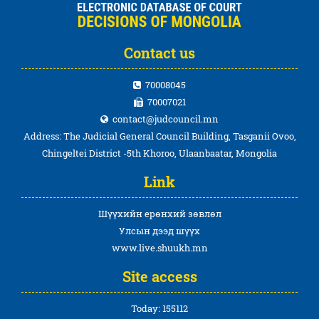
Contact us
70008045
70007021
contact@judcouncil.mn
Address: The Judicial General Council Building, Tasganii Ovoo,
Chingeltei District -5th Khoroo, Ulaanbaatar, Mongolia
Link
Шүүхийн ерөнхий зөвлөл
Улсын дээд шүүх
www.live.shuukh.mn
Site access
Today: 155112