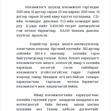
Нэхэмжлэгч шүүхэд нэхэмжлэл гаргахдаа
2015 оны 01 дүгээр сарын 23-ны өдрөөс 2016 оны 01
дүгээр сарын 14-ний өдөр хүртэл хугацаанд С.Б-
ийн эзэмшдэг данснаас Л.О-ийн эзэмшдэг данс
руу 11 удаа нийт 9.420.000 төгрөг шилжүүлсэн
гэж нотлох баримтаар ХААН банкны дансны
хуулгыг ирүүлсэн.
Хэдийгээр дээрх мөнгө шилжүүлснээр
зохигчдын хооронд Иргэний хуулийн 282 дугаар
зүйлийн 282.4-т зааснаар зээлийн гэрээ
байгуулагдсанд тооцож болох боловч хариуцагч
нэхэмжлэгчээс мөнгө зээлээгүй, ямар ч зээлийн
харилцаа үүсээгүй гэсэн тайлбарыг
нэхэмжлэгч үгүйсгээгүйгээс гадна тэдний
хооронд самар бөөндөж өгч авч байсан талаарх
хариуцагчаас гаргасан нотлох баримтыг
нэхэмжлэгч мөн няцаагаагүй байна.
Иймд нэхэмжлэгчийн хариуцагчаас
зээлийн гэрээний үүрэг шаардсан шаардлага нь
нотлогдоогүй байх бөгөөд анхан шатны
шүүхийн энэ талаар хийсэн дүгнэлтийг