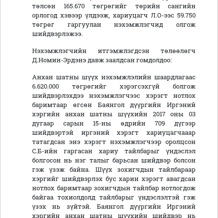
төлсөн 165.670 төгрөгийг төрийн сангийн
орлогод хэвээр үлдээж, хариуцагч Л.О-ээс 59.750
төгрөг гаргуулан нэхэмжлэгчид олгож
шийдвэрлэжээ.
Нэхэмжлэгчийн итгэмжлэгдсэн төлөөлөгч
Д.Номин-Эрдэнэ давж заалдсан гомдолдоо:
Анхан шатны шүүх нэхэмжлэлийн шаардлагаас
6.620.000 төгрөгийг хэрэгсэхгүй болгож
шийдвэрлэхдээ нэхэмжлэгчээс хэрэгт нотлох
баримтаар өгсөн Баянгол дүүргийн Иргэний
хэргийн анхан шатны шүүхийн 2017 оны 03
дугаар сарын 15-ны өдрийн 709 дүгээр
шийдвэртэй иргэний хэрэгт хариуцагчааар
татагдсан энэ хэрэгт нэхэмжлэгчээр оролцсон
С.Б-ийн гаргасан хариу тайлбарыг үндэслэл
болгосон нь нэг талыг барьсан шийдвэр болсон
гэж үзэж байна. Шүүх зохигчдын тайлбараар
хэргийг шийдвэрлэх бус харин хэрэгт авагдсан
нотлох баримтаар зохигчдын тайлбар нотлогдож
байгаа тохиолдолд тайлбарыг үндэслэлтэй гэж
үзэх нь зүйтэй. Баянгол дүүргийн Иргэний
хэргийн анхан шатны шүүхийн шийдвэр нь