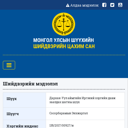
Алдаа мэдээлэх
Шийдвэрийн мэдээлэл
Шүүх
Дархан-Уул аймгийн Иргэний хэргийн давж
заалдах шатны шүүх
Шүүгч
Сосорбарамын Энхжаргал
Хэргийн индекс
135/2017/00927/и