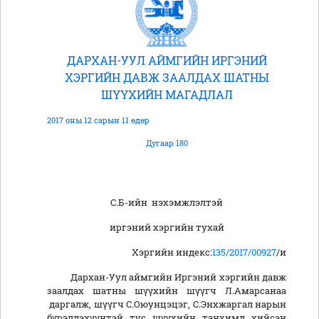
ДАРХАН-УУЛ АЙМГИЙН ИРГЭНИЙ
ХЭРГИЙН ДАВЖ ЗААЛДАХ ШАТНЫ
ШҮҮХИЙН МАГАДЛАЛ
2017 оны 12 сарын 11 өдөр
Дугаар 180
С.Б-ийн нэхэмжлэлтэй
иргэний хэргийн тухай
Хэргийн индекс:
135/2017/00927
/и
Дархан-Уул аймгийн Иргэний хэргийн давж
заалдах шатны шүүхийн шүүгч Л.Амарсанаа
даргалж, шүүгч С.Оюунцэцэг, С.Энхжаргал нарын
бүрэлдэхүүнтэй тус шүүхийн танхимд хийсэн