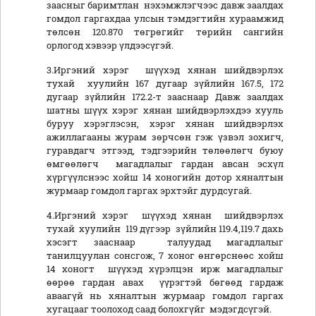
заасныг баримтлан нэхэмжлэгчээс давж заалдах
гомдол гаргахдаа улсын тэмдэгтийн хураамжид
төлсөн 120.870 төгрөгийг төрийн сангийн
орлогод хэвээр үлдээсүгэй.
3.Иргэний хэрэг шүүхэд хянан шийдвэрлэх
тухай хуулийн 167 дугаар зүйлийн 167.5, 172
дугаар зүйлийн 172.2-т зааснаар Давж заалдах
шатны шүүх хэрэг хянан шийдвэрлэхдээ хууль
буруу хэрэглэсэн, хэрэг хянан шийдвэрлэх
ажиллагааны журам зөрчсөн гэж үзвэл зохигч,
гуравдагч этгээд, тэдгээрийн төлөөлөгч буюу
өмгөөлөгч магадлалыг гардан авсан эсхүл
хүргүүлснээс хойш 14 хоногийн дотор хяналтын
журмаар гомдол гаргах эрхтэйг дурдсугай.
4.Иргэний хэрэг шүүхэд хянан шийдвэрлэх
тухай хуулийн 119 дүгээр зүйлийн 119.4,119.7 дахь
хэсэгт зааснаар талуудад магадлалыг
танилцуулан сонсгож, 7 хоног өнгөрснөөс хойш
14 хоногт шүүхэд хүрэлцэн ирж магадлалыг
өөрөө гардан авах үүрэгтэй бөгөөд гардаж
аваагүй нь хяналтын журмаар гомдол гаргах
хугацааг тоолоход саад болохгүйг мэдэгдсүгэй.