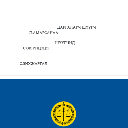
ДАРГАЛАГЧ ШҮҮГЧ
Л.АМАРСАНАА
ШҮҮГЧИД
С.ОЮУНЦЭЦЭГ
С.ЭНХЖАРГАЛ