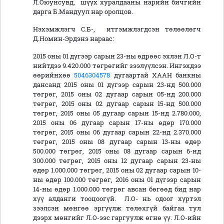
Л.Оюунсувд, шүүх хуралдааны нарийн бичгийн
дарга Б.Мандуул нар оролцов.
Нэхэмжлэгч С.Б-, итгэмжлэгдсэн төлөөлөгч
Д.Номин-Эрдэнэ нараас:
2015 оны 01 дүгээр сарын 23-ны өдрөөс эхлэн Л.О-т
нийтдээ 9.420.000 төгрөгийг зээлүүлсэн. Ингэхдээ
өөрийнхөө
5046304578
дугаартай ХААН банкны
дансанд 2015 оны 01 дүгээр сарын 23-нд 500.000
төгрөг, 2015 оны 02 дугаар сарын 05-нд 200.000
төгрөг, 2015 оны 02 дугаар сарын 15-нд 500.000
төгрөг, 2015 оны 05 дугаар сарын 15-нд 2.780.000,
2015 оны 06 дугаар сарын 17-ны өдөр 170.000
төгрөг, 2015 оны 06 дугаар сарын 22-нд 2.370.000
төгрөг, 2015 оны 08 дугаар сарын 13-ны өдөр
500.000 төгрөг, 2015 оны 08 дугаар сарын 6-нд
300.000 төгрөг, 2015 оны 12 дугаар сарын 23-ны
өдөр 1.000.000 төгрөг, 2015 оны 02 дугаар сарын 10-
ны өдөр 100.000 төгрөг, 2016 оны 01 дүгээр сарын
14-ны өдөр 1.000.000 төгрөг авсан бөгөөд бид нар
хүү алданги тооцоогүй. Л.О- нь одоог хүртэл
зээлсэн мөнгөө эргүүлж төлөхгүй байгаа тул
дээрх мөнгийг Л.О-ээс гаргуулж өгнө үү. Л.О-ийн