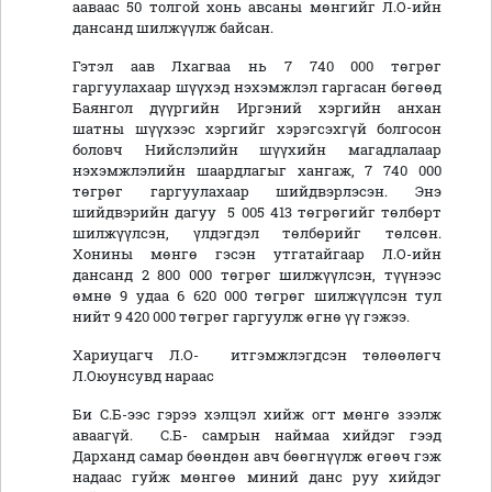
ааваас 50 толгой хонь авсаны мөнгийг Л.О-ийн
дансанд шилжүүлж байсан.
Гэтэл аав Лхагваа нь 7 740 000 төгрөг
гаргуулахаар шүүхэд нэхэмжлэл гаргасан бөгөөд
Баянгол дүүргийн Иргэний хэргийн анхан
шатны шүүхээс хэргийг хэрэгсэхгүй болгосон
боловч Нийслэлийн шүүхийн магадлалаар
нэхэмжлэлийн шаардлагыг хангаж, 7 740 000
төгрөг гаргуулахаар шийдвэрлэсэн. Энэ
шийдвэрийн дагуу 5 005 413 төгрөгийг төлбөрт
шилжүүлсэн, үлдэгдэл төлбөрийг төлсөн.
Хонины мөнгө гэсэн утгатайгаар Л.О-ийн
дансанд 2 800 000 төгрөг шилжүүлсэн, түүнээс
өмнө 9 удаа 6 620 000 төгрөг шилжүүлсэн тул
нийт 9 420 000 төгрөг гаргуулж өгнө үү гэжээ.
Хариуцагч Л.О- итгэмжлэгдсэн төлөөлөгч
Л.Оюунсувд нараас
Би С.Б-ээс гэрээ хэлцэл хийж огт мөнгө зээлж
аваагүй. С.Б- самрын наймаа хийдэг гээд
Дарханд самар бөөндөн авч бөөгнүүлж өгөөч гэж
надаас гуйж мөнгөө миний данс руу хийдэг