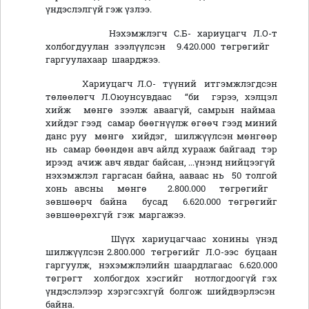
үндэслэлгүй гэж үзлээ.
Нэхэмжлэгч С.Б- хариуцагч Л.О-т
холбогдуулан зээлүүлсэн 9.420.000 төгрөгийг
гаргуулахаар шаарджээ.
Хариуцагч Л.О- түүний итгэмжлэгдсэн
төлөөлөгч Л.Оюунсувдаас “би гэрээ, хэлцэл
хийж мөнгө зээлж аваагүй, самрын наймаа
хийдэг гээд самар бөөгнүүлж өгөөч гээд миний
данс руу мөнгө хийдэг, шилжүүлсэн мөнгөөр
нь самар бөөндөн авч айлд хурааж байгаад тэр
ирээд ачиж авч явдаг байсан, ...үнэнд нийцээгүй
нэхэмжлэл гаргасан байна, ааваас нь 50 толгой
хонь авсны мөнгө 2.800.000 төгрөгийг
зөвшөөрч байна бусад 6.620.000 төгрөгийг
зөвшөөрөхгүй гэж маргажээ.
Шүүх хариуцагчаас хонины үнэд
шилжүүлсэн 2.800.000 төгрөгийг Л.О-ээс буцаан
гаргуулж, нэхэмжлэлийн шаардлагаас 6.620.000
төгрөгт холбогдох хэсгийг нотлогдоогүй гэх
үндэслэлээр хэрэгсэхгүй болгож шийдвэрлэсэн
байна.