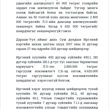
удаагийн шилжүүлэгт 40 000 төгрөг тээврийн
зардал гэж шилжүүлсэн байдаг. Үүгээр мөнгө
зээлж байгаагүй болох нь тогтоогдож байгаа.
Ааваас нь 50 толгой хонь авсны мөнгөнөөс 2 800
000 төгрөгийг Л.О-ийн дансанд шилжүүлснийг
зөвшөөрч байна. бусад 6 620 000 төгрөгийг
шаардлагыг зөвшөөрөхгүй гэжээ.
Дархан-Уул аймаг дахь Сум дундын Иргэний
хэргийн анхан шатны шүүх 2017 оны 10 дугаар
сарын 27-ны өдрийн 1102 дугаар шийдвэрээр:
Иргэний хуулийн 492 дугаар зүйлийн 492.1, 281
дүгээр зүйлийн 281.1-д тус тус заасныг баримтлан
хариуцагч Л.О-ээс 2.800.000 төгрөг
гаргуулж нэхэмжлэгч С.Б-эд олгож, 6.620.000
төгрөг гаргуулахыг хүссэн нэхэмжлэлийн
шаардлагыг хэрэгсэхгүй болгож,
Иргэний хэрэг шүүхэд хянан шийдвэрлэх тухай
хуулийн 56 дугаар зүйлийн 56.2, 60 дугаар
зүйлийн 60.1, Улсын тэмдэгтийн хураамжийн
тухай хуулийн 7 дугаар зүйлийн 7.1.1-д зааснаар
нэхэмжлэгчийн улсын тэмдэгтийн хураамжид