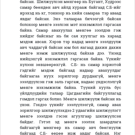
байсан. Шилжүүлсэн мөнгөөр нь Бугант, Хүдрээс
самар бөөндөн авч айлд хурааж байгаад С.Б-ийг
ирэхэд нь кг, тонноор нь хийн самараа тэр аваад
явдаг байсан. Энэ талаараа бичээгүй байсан
болохоор мөнгө зээлсэн мэт нэхэмжлэл гаргасан
байна. Самар авахуулах мөнгөө зээлдэв гэж
хийдэг байсныг нь би сая хуулгыг нь хараад
мэдэж авсан. Хэрэв тэр надад мөнгө зээлдүүлж
авч чаддагүй байсан юм бол яагаад дахин дахин
мөнгө нэмж шилжүүлээд байхав дээ. Үнэнд
нийцэхгүй нэхэмжлэл гаргасан байна. Үүнийг
хүлээн зөвшөөрөхгүй. С.Б- нь самар хориотой
гэдгийг мэдэж байгаад надаар авахуулдаг
байгаагаа нуух зорилгоор дурдаагүй, мөнгө
зээлдүүлсэн гэж заль гаргаж, надаас үндэслэлгүй
мөнгө нэхэмжилж байна. Түүний хууль бус
үйлдлүүдийн талаар Цагдаагийн байгууллагад
гомдол гаргах болно. Мөнгө шилжүүлж байсан нь
үнэн. Гэхдээ үүнийг зээлүүлээгүй, самар авах
зорилгоор шилжүүлэхдээ 2 удаагийн шилжүүлэгт
мөнгө зээлдэв гэсэн агуулгаар шилжүүлсэн
байдаг. Гэтэл эд мөнгө зээлэх шаардлага
байгаагүй мөнгөөр нь самар авч бөөгнүүлж
байгаад С.Б- өөрөө ирж авдаг байсан. Нэг