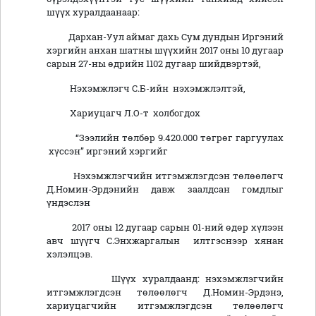
шүүх хуралдаанаар:
Дархан-Уул аймаг дахь Сум дундын Иргэний
хэргийн анхан шатны шүүхийн 2017 оны 10 дугаар
сарын 27-ны өдрийн 1102 дугаар шийдвэртэй,
Нэхэмжлэгч С.Б-ийн нэхэмжлэлтэй,
Хариуцагч Л.О-т холбогдох
“Зээлийн төлбөр 9.420.000 төгрөг гаргуулах
хүссэн” иргэний хэргийг
Нэхэмжлэгчийн итгэмжлэгдсэн төлөөлөгч
Д.Номин-Эрдэнийн давж заалдсан гомдлыг
үндэслэн
2017 оны 12 дугаар сарын 01-ний өдөр хүлээн
авч шүүгч С.Энхжаргалын илтгэснээр хянан
хэлэлцэв.
Шүүх хуралдаанд: нэхэмжлэгчийн
итгэмжлэгдсэн төлөөлөгч Д.Номин-Эрдэнэ,
хариуцагчийн итгэмжлэгдсэн төлөөлөгч