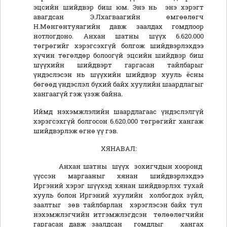
эцсийн шийдвэр биш юм. Энэ нь энэ хэрэгт
авагдсан Э.Лхагваагийн өмгөөлөгч
Н.Мөнгөнтуяагийн давж заалдах гомдлоор
нотлогдоно. Анхан шатны шүүх 6.620.000
төгрөгийг хэрэгсэхгүй болгож шийдвэрлэхдээ
хүчин төгөлдөр болоогүй эцсийн шийдвэр биш
шүүхийн шийдвэрт гаргасан тайлбарыг
үндэслэсэн нь шүүхийн шийдвэр хууль ёсны
бөгөөд үндэслэл бүхий байх хуулийн шаардлагыг
хангаагүй гэж үзэж байна.
Иймд нэхэмжлэлийн шаардлагаас үндэслэлгүй
хэрэгсэхгүй болгосон 6.620.000 төгрөгийг хангаж
шийдвэрлэж өгнө үү гэв.
ХЯНАВАЛ:
Анхан шатны шүүх зохигчдын хооронд
үүссэн маргааныг хянан шийдвэрлэхдээ
Иргэний хэрэг шүүхэд хянан шийдвэрлэх тухай
хууль болон Иргэний хуулийн холбогдох зүйл,
заалтыг зөв тайлбарлан хэрэглэсэн байх тул
нэхэмжлэгчийн итгэмжлэгдсэн төлөөлөгчийн
гаргасан давж заалдсан гомдлыг хангах