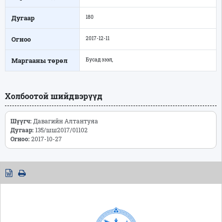
Дугаар
180
Огноо
2017-12-11
Маргааны төрөл
Бусад зээл,
Холбоотой шийдвэрүүд
Шүүгч:
Давагийн Алтантуяа
Дугаар:
135/шш2017/01102
Огноо:
2017-10-27