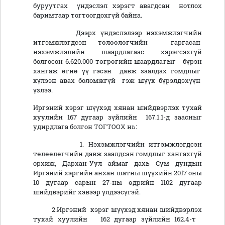
буруутгах үндэслэл хэрэгт авагдсан нотлох
баримтаар тогтоогдохгүй байна.
Дээрх үндэслэлээр нэхэмжлэгчийн
итгэмжлэгдсэн төлөөлөгчийн гаргасан
нэхэмжлэлийн шаардлагаас хэрэгсэхгүй
болгосон 6.620.000 төгрөгийн шаардлагыг бүрэн
хангаж өгнө үү гэсэн давж заалдах гомдлыг
хүлээн авах боломжгүй гэж шүүх бүрэлдэхүүн
үзлээ.
Иргэний хэрэг шүүхэд хянан шийдвэрлэх тухай
хуулийн 167 дугаар зүйлийн 167.1.1-д заасныг
удирдлага болгон ТОГТООХ нь:
1. Нэхэмжлэгчийн итгэмжлэгдсэн
төлөөлөгчийн давж заалдсан гомдлыг хангахгүй
орхиж, Дархан-Уул аймаг дахь Сум дундын
Иргэний хэргийн анхан шатны шүүхийн 2017 оны
10 дугаар сарын 27-ны өдрийн 1102 дугаар
шийдвэрийг хэвээр үлдээсүгэй.
2.Иргэний хэрэг шүүхэд хянан шийдвэрлэх
тухай хуулийн 162 дугаар зүйлийн 162.4-т