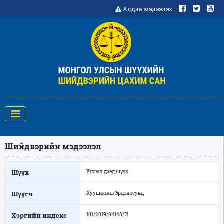
Алдаа мэдээлэх
Шийдвэрийн мэдээлэл
Шүүх
Улсын дээд шүүх
Шүүгч
Хуушааны Эрдэнэсувд
Хэргийн индекс
101/2019/04148/И