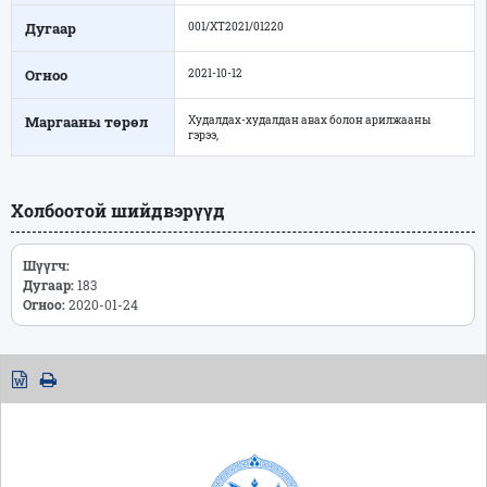
Дугаар
001/ХТ2021/01220
Огноо
2021-10-12
Маргааны төрөл
Худалдах-худалдан авах болон арилжааны
гэрээ,
Холбоотой шийдвэрүүд
Шүүгч:
Дугаар:
183
Огноо:
2020-01-24