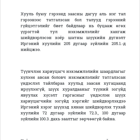
Хууль буюу гэрээнд заасны дагуу аль нэг тал
гэрээнээс татгалзсан бол талууд гэрээний
гүйцэтгэлийг биет байдлаар нь буцааж өгөх
үүрэгтэй тул нэхэмжлэлийг хангаж
шийдвэрлэсэн хоёр шатны шүүхийн дүгнэлт
Иргэний хуулийн 205 дугаар зүйлийн 205.1.-д
нийцжээ.
Түүнчлэн хариуцагч нэхэмжлэлийн шаардлагыг
хүлээн авсан боловч нэхэмжлэлийг татгалзсан
үндэслэл тайлбараа хуульд заасан хугацаанд
ирүүлээгүй, шүүх хуралдааныг түүний эзгүйд
явуулах хүсэлт гаргасныг үндэслэн шүүх
хариуцагчийн эзгүйд хэргийг шийдвэрлэхдээ
Иргэний хэрэг шүүхэд хянан шийдвэрлэх тухай
хуулийн 72 дугаар зүйлийн 72.3., 100 дугаар
зүйлийн 100.3. дахь заалтыг зөрчөөгүй байна.