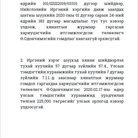
өдрийн 101/ШШ2019/03331 дүгээр шийдвэр,
Нийслэлийн Иргэний хэргийн давж заалдах
шатны шүүхийн 2020 оны 01 дүгээр сарын 24-ний
өдрийн 183 дугаар магадлалыг тус тус хэвээр
үлдээж, хяналтын журмаар гаргасан
хариуцагчийн итгэмжлэгдсэн төлөөлөгч
Ө.Одончимэгийн гомдлыг хангахгүй орхисугай.
2. Иргэний хэрэг шүүхэд хянан шийдвэрлэх
тухай хуулийн 57 дугаар зүйлийн 57.4., Улсын
тэмдэгтийн хураамжийн тухай хуулийн 7 дугаар
зүйлийн 7.1.1.-д зааснаар хяналтын журмаар
гомдол гаргахдаа хариуцагчийн итгэмжлэгдсэн
төлөөлөгч Ө.Одончимэгээс 2020.02.17-ны өдөр
улсын тэмдэгтийн хураамжид урьдчилан
төлсөн 225,000 төгрөгийг улсын орлогод хэвээр
үлдээсүгэй.