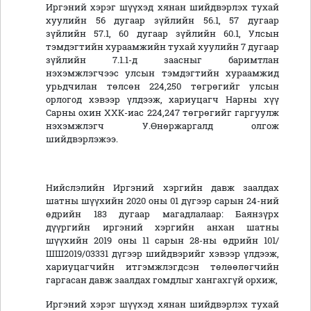
Иргэний хэрэг шүүхэд хянан шийдвэрлэх тухай
хуулийн 56 дугаар зүйлийн 56.1, 57 дугаар
зүйлийн 57.1, 60 дугаар зүйлийн 60.1, Улсын
тэмдэгтийн хураамжийн тухай хуулийн 7 дугаар
зүйлийн 7.1.1-д заасныг баримтлан
нэхэмжлэгчээс улсын тэмдэгтийн хураамжид
урьдчилан төлсөн 224,250 төгрөгийг улсын
орлогод хэвээр үлдээж, хариуцагч Нарны хүү
Сарны охин ХХК-иас 224,247 төгрөгийг гаргуулж
нэхэмжлэгч У.Өнөржаргалд олгож
шийдвэрлэжээ.
Нийслэлийн Иргэний хэргийн давж заалдах
шатны шүүхийн 2020 оны 01 дүгээр сарын 24-ний
өдрийн 183 дугаар магадлалаар: Баянзүрх
дүүргийн иргэний хэргийн анхан шатны
шүүхийн 2019 оны 11 сарын 28-ны өдрийн 101/
ШШ2019/03331 дүгээр шийдвэрийг хэвээр үлдээж,
хариуцагчийн итгэмжлэгдсэн төлөөлөгчийн
гаргасан давж заалдах гомдлыг хангахгүй орхиж,
Иргэний хэрэг шүүхэд хянан шийдвэрлэх тухай