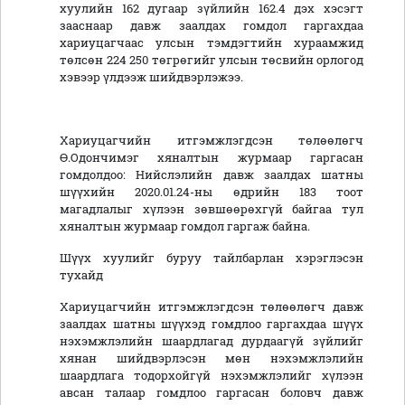
хуулийн 162 дугаар зүйлийн 162.4 дэх хэсэгт
зааснаар давж заалдах гомдол гаргахдаа
хариуцагчаас улсын тэмдэгтийн хураамжид
төлсөн 224 250 төгрөгийг улсын төсвийн орлогод
хэвээр үлдээж шийдвэрлэжээ.
Хариуцагчийн итгэмжлэгдсэн төлөөлөгч
Ө.Одончимэг хяналтын журмаар гаргасан
гомдолдоо: Нийслэлийн давж заалдах шатны
шүүхийн 2020.01.24-ны өдрийн 183 тоот
магадлалыг хүлээн зөвшөөрөхгүй байгаа тул
хяналтын журмаар гомдол гаргаж байна.
Шүүх хуулийг буруу тайлбарлан хэрэглэсэн
тухайд
Хариуцагчийн итгэмжлэгдсэн төлөөлөгч давж
заалдах шатны шүүхэд гомдлоо гаргахдаа шүүх
нэхэмжлэлийн шаардлагад дурдаагүй зүйлийг
хянан шийдвэрлэсэн мөн нэхэмжлэлийн
шаардлага тодорхойгүй нэхэмжлэлийг хүлээн
авсан талаар гомдлоо гаргасан боловч давж