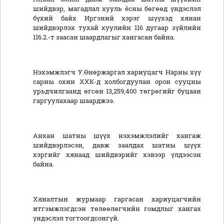
шийдвэр, магадлал хууль ёсны бөгөөд үндэслэл
бүхий байх Иргэний хэрэг шүүхэд хянан
шийдвэрлэх тухай хуулийн 116 дугаар зүйлийн
116.2.-т заасан шаардлагыг хангасан байна.
Нэхэмжлэгч У.Өнөржаргал хариуцагч Нарны хүү
сарны охин ХХК-д холбогдуулан орон сууцны
урьдчилгаанд өгсөн 13,259,400 төгрөгийг буцаан
гаргуулахаар шаарджээ.
Анхан шатны шүүх нэхэмжлэлийг хангаж
шийдвэрлэсэн, давж заалдах шатны шүүх
хэргийг хянаад шийдвэрийг хэвээр үлдээсэн
байна.
Хяналтын журмаар гаргасан хариуцагчийн
итгэмжлэгдсэн төлөөлөгчийн гомдлыг хангах
үндэслэл тогтоогдсонгүй.