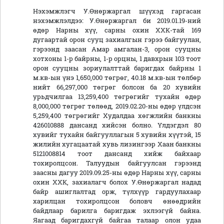
Нэхэмжлэгч У.Өнөржаргал шүүхэд гаргасан
нэхэмжлэлдээ: У.Өнөржаргал би 2019.01.19-ний
өдөр Нарны хүү, сарны охин ХХК-тай 169
дугаартай орон сууц захиалгын гэрээ байгуулан,
гэрээнд заасан Амар амгалан-3, орон сууцны
хотхоны 1-р байрны, 1-р орцны, 1 давхрын 103 тоот
орон сууцны зориулалттай баригдах байрны 1
м.кв-ын үнэ 1,650,000 төгрөг, 40.18 м.кв-ын төлбөр
нийт 66,297,000 төгрөг болсон ба 20 хувийн
урьдчилгаа 13,259,400 төгрөгийг тухайн өдөр
8,000,000 төгрөг төлөөд, 2019.02.20-ны өдөр үлдсэн
5,259,400 төгрөгийг Худалдаа хөгжлийн банкны
426010888 дансанд хийсэн болно. Үлдэгдэл 80
хувийг тухайн байгууллагын 5 хувийн хүүтэй, 15
жилийн хугацаатай хувь лизингээр Хаан банкны
5121008814 тоот дансанд хийж байхаар
тохиролцсон. Талуудын байгуулсан гэрээнд
заасны дагуу 2019.09.25-ны өдөр Нарны хүү, сарны
охин ХХК, захиалагч болох У.Өнөржаргал надад
байр ашиглалтад орж, түлхүүр гардуулахаар
харилцан тохиролцсон боловч өнөөдрийн
байдлаар барилга баригдаж эхлээгүй байна.
Яагаад баригдахгүй байгаа талаар олон удаа