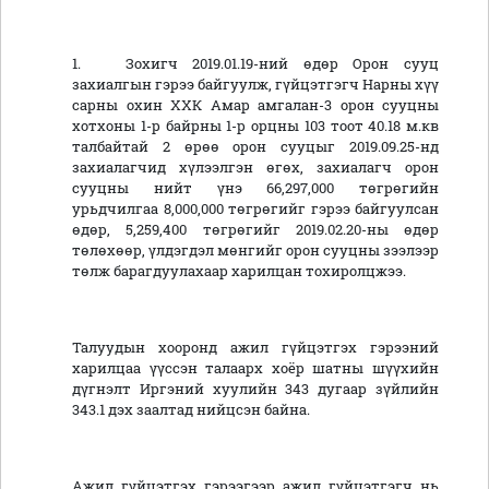
1.
Зохигч 2019.01.19-ний өдөр Орон сууц
захиалгын гэрээ байгуулж, гүйцэтгэгч Нарны хүү
сарны охин ХХК Амар амгалан-3 орон сууцны
хотхоны 1-р байрны 1-р орцны 103 тоот 40.18 м.кв
талбайтай 2 өрөө орон сууцыг 2019.09.25-нд
захиалагчид хүлээлгэн өгөх, захиалагч орон
сууцны нийт үнэ 66,297,000 төгрөгийн
урьдчилгаа 8,000,000 төгрөгийг гэрээ байгуулсан
өдөр, 5,259,400 төгрөгийг 2019.02.20-ны өдөр
төлөхөөр, үлдэгдэл мөнгийг орон сууцны зээлээр
төлж барагдуулахаар харилцан тохиролцжээ.
Талуудын хооронд ажил гүйцэтгэх гэрээний
харилцаа үүссэн талаарх хоёр шатны шүүхийн
дүгнэлт Иргэний хуулийн 343 дугаар зүйлийн
343.1 дэх заалтад нийцсэн байна.
Ажил гүйцэтгэх гэрээгээр ажил гүйцэтгэгч нь