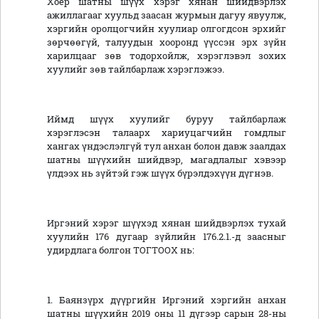
Хоёр шатны шүүх хэрэг хянан шийдвэрлэх
ажиллагааг хуульд заасан журмын дагуу явуулж,
хэргийн оролцогчийн хуулиар олгогдсон эрхийг
зөрчөөгүй, талуудын хооронд үүссэн эрх зүйн
харилцааг зөв тодорхойлж, хэрэглэвэл зохих
хуулийг зөв тайлбарлаж хэрэглэжээ.
Иймд шүүх хуулийг буруу тайлбарлаж
хэрэглэсэн талаарх хариуцагчийн гомдлыг
хангах үндэслэлгүй тул анхан болон давж заалдах
шатны шүүхийн шийдвэр, магадлалыг хэвээр
үлдээх нь зүйтэй гэж шүүх бүрэлдэхүүн дүгнэв.
Иргэний хэрэг шүүхэд хянан шийдвэрлэх тухай
хуулийн 176 дугаар зүйлийн 176.2.1.-д заасныг
удирдлага болгон ТОГТООХ нь:
1. Баянзүрх дүүргийн Иргэний хэргийн анхан
шатны шүүхийн 2019 оны 11 дүгээр сарын 28-ны