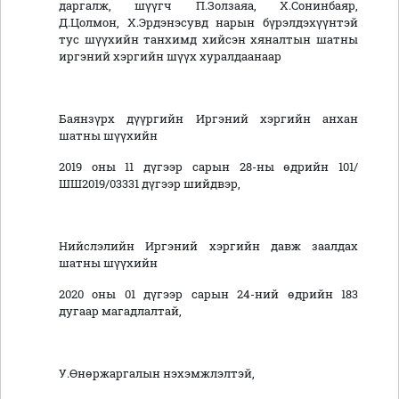
даргалж, шүүгч П.Золзаяа, Х.Сонинбаяр,
Д.Цолмон, Х.Эрдэнэсувд нарын бүрэлдэхүүнтэй
тус шүүхийн танхимд хийсэн хяналтын шатны
иргэний хэргийн шүүх хуралдаанаар
Баянзүрх дүүргийн Иргэний хэргийн анхан
шатны шүүхийн
2019 оны 11 дүгээр сарын 28-ны өдрийн 101/
ШШ2019/03331 дүгээр шийдвэр,
Нийслэлийн Иргэний хэргийн давж заалдах
шатны шүүхийн
2020 оны 01 дүгээр сарын 24-ний өдрийн 183
дугаар магадлалтай,
У.Өнөржаргалын нэхэмжлэлтэй,