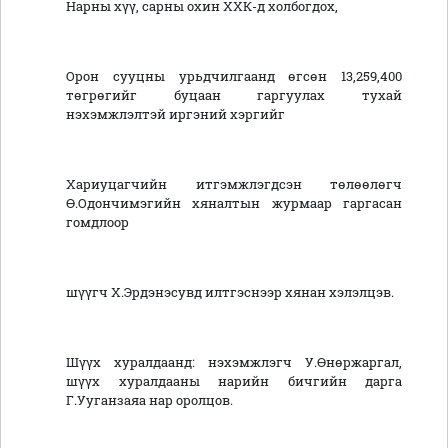
Нарны хүү, сарны охин ХХК-д холбогдох,
Орон сууцны урьдчилгаанд өгсөн 13,259,400
төгрөгийг буцаан гаргуулах тухай
нэхэмжлэлтэй иргэний хэргийг
Хариуцагчийн итгэмжлэгдсэн төлөөлөгч
Ө.Одончимэгийн хяналтын журмаар гаргасан
гомдлоор
шүүгч Х.Эрдэнэсувд илтгэснээр хянан хэлэлцэв.
Шүүх хуралдаанд: нэхэмжлэгч У.Өнөржаргал,
шүүх хуралдааны нарийн бичгийн дарга
Г.Ууганзаяа нар оролцов.