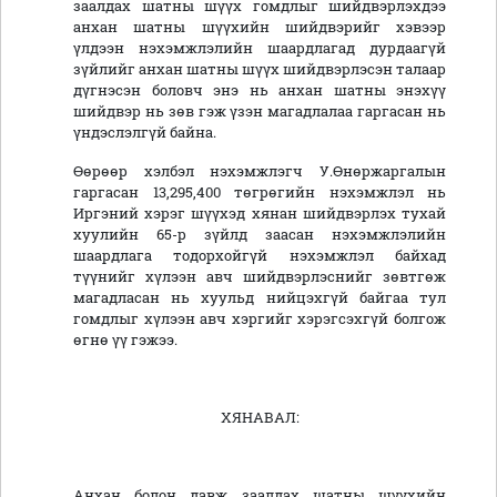
заалдах шатны шүүх гомдлыг шийдвэрлэхдээ
анхан шатны шүүхийн шийдвэрийг хэвээр
үлдээн нэхэмжлэлийн шаардлагад дурдаагүй
зүйлийг анхан шатны шүүх шийдвэрлэсэн талаар
дүгнэсэн боловч энэ нь анхан шатны энэхүү
шийдвэр нь зөв гэж үзэн магадлалаа гаргасан нь
үндэслэлгүй байна.
Өөрөөр хэлбэл нэхэмжлэгч У.Өнөржаргалын
гаргасан 13,295,400 төгрөгийн нэхэмжлэл нь
Иргэний хэрэг шүүхэд хянан шийдвэрлэх тухай
хуулийн 65-р зүйлд заасан нэхэмжлэлийн
шаардлага тодорхойгүй нэхэмжлэл байхад
түүнийг хүлээн авч шийдвэрлэснийг зөвтгөж
магадласан нь хуульд нийцэхгүй байгаа тул
гомдлыг хүлээн авч хэргийг хэрэгсэхгүй болгож
өгнө үү гэжээ.
ХЯНАВАЛ:
Анхан болон давж заалдах шатны шүүхийн