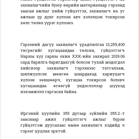
захиалагчийн буюу өөрийн материалаар гэрээнд
заасан ажлыг хийж гүйцэтгэх, захиалагч нь уг
ажлын үр дүнг хүлээн авч хэлэлцэн тохирсон
хөлс төлөх үүрэг хүлээнэ.
Гэрээний дагуу захиалагч урьдчилгаа 13,259,400
төгрөгийг хугацаандаа төлсөн, гүйцэтгэгч
Нарны хүү сарны охин ХХК-ийн захирал 2019.06
сард барилга баригдахгүй болсон тухай мэдэгдэл
хийснээр захиалагч гэрээнээс татгалзаж,
шилжүүлсэн мөнгөө шаардахад хариуцагч
хүлээн зөвшөөрч, хугацаа тохирсон боловч
хугацаандаа өгөөгүй үндэслэлээр шүүхэд
нэхэмжлэл гаргасан байна.
Иргэний хуулийн 355 дугаар зүйлийн 355.2.-т
зааснаар ажил гүйцэтгэгч ажлыг бүрэн
гүйцэтгэж дуусахаас өмнө захиалагч хэдийд ч
гэрээг цуцлах эрхтэй.