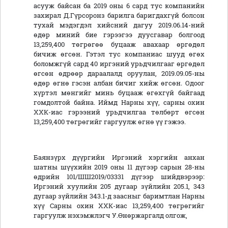
асууж байсан ба 2019 оны 6 сард тус компанийн
захирал Д.Гүрсоронз барилга баригдахгүй болсон
тухай мэдэгдэл хийсний дагуу 2019.06.14-ний
өдөр миний бие гэрээгээ дуусгавар болгоод
13,259,400 төгрөгөө буцааж авахаар өргөдөл
бичиж өгсөн. Гэтэл тус компаниас шууд өгөх
боломжгүй сард 40 иргэний урьдчилгааг өргөдөл
өгсөн өдрөөр дараалалд оруулан, 2019.09.05-ны
өдөр өгнө гэсэн албан бичиг хийж өгсөн. Одоог
хүртэл мөнгийг минь буцааж өгөхгүй байгаад
гомдолтой байна. Иймд Нарны хүү, сарны охин
ХХК-иас гэрээний урьдчилгаа төлбөрт өгсөн
13,259,400 төгрөгийг гаргуулж өгнө үү гэжээ.
Баянзүрх дүүргийн Иргэний хэргийн анхан
шатны шүүхийн 2019 оны 11 дүгээр сарын 28-ны
өдрийн 101/ШШ2019/03331 дүгээр шийдвэрээр:
Иргэний хуулийн 205 дугаар зүйлийн 205.1, 343
дугаар зүйлийн 343.1-д заасныг баримтлан Нарны
хүү Сарны охин ХХК-иас 13,259,400 төгрөгийг
гаргуулж нэхэмжлэгч У.Өнөржаргалд олгож,