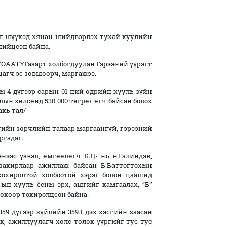
шүүхэд хянан шийдвэрлэх тухай хуулийн
 нийцсэн байна.
ӨААТҮГазарт холбогдуулан Гэрээний үүрэгт
цагч эс зөвшөөрч, маргажээ.
 4 дүгээр сарын 01-ний өдрийн хууль зүйн
лын хөлсөнд 530 000 төгрөг өгч байсан болох
ахь тал/
ийн зөрчлийн талаар маргаангүй, гэрээний
ргадаг.
эс үзвэл, өмгөөлөгч Б.Ц- нь н.Галиндэв,
захирлаар ажиллаж байсан Б.Баттогтохын
хохиролтой холбоотой хэрэг болон цаашид
ын хууль ёсны эрх, ашгийг хамгаалах, “Б”
лөхөөр тохиролцсон байна.
 дүгээр зүйлийн 359.1 дэх хэсгийн заасан
х, ажиллуулагч хөлс төлөх үүргийг тус тус