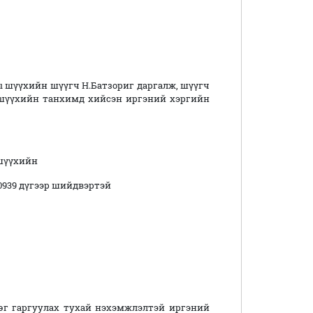
 шүүхийн шүүгч Н.Батзориг даргалж, шүүгч
 шүүхийн танхимд хийсэн иргэний хэргийн
шүүхийн
00939 дүгээр шийдвэртэй
өг гаргуулах тухай нэхэмжлэлтэй иргэний