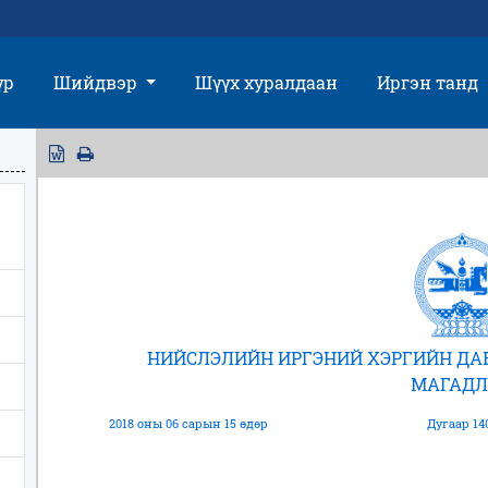
үр
Шийдвэр
Шүүх хуралдаан
Иргэн танд
НИЙСЛЭЛИЙН ИРГЭНИЙ ХЭРГИЙН Д
МАГАДЛ
2018 оны 06 сарын 15 өдөр
Дугаар 14