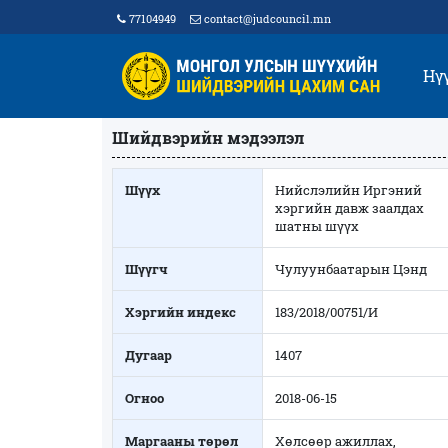
77104949
contact@judcouncil.mn
Нү
Шийдвэрийн мэдээлэл
Шүүх
Нийслэлийн Иргэний
хэргийн давж заалдах
шатны шүүх
Шүүгч
Чулуунбаатарын Цэнд
Хэргийн индекс
183/2018/00751/И
Дугаар
1407
Огноо
2018-06-15
Маргааны төрөл
Хөлсөөр ажиллах,