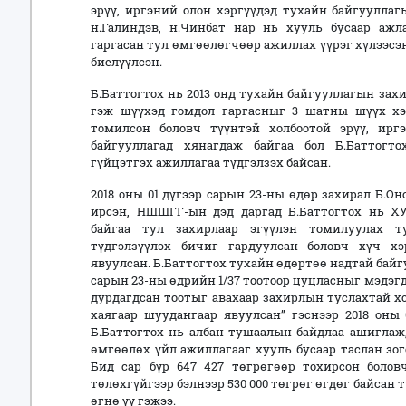
эрүү, иргэний олон хэргүүдэд тухайн байгуулла
н.Галиндэв, н.Чинбат нар нь хууль бусаар ажл
гаргасан тул өмгөөлөгчөөр ажиллах үүрэг хүлээсэн
биелүүлсэн.
Б.Баттогтох нь 2013 онд тухайн байгууллагын зах
гэж шүүхэд гомдол гаргасныг 3 шатны шүүх хэл
томилсон боловч түүнтэй холбоотой эрүү, иргэ
байгууллагад хянагдаж байгаа бол Б.Баттогт
гүйцэтгэх ажиллагаа түдгэлзэх байсан.
2018 оны 01 дүгээр сарын 23-ны өдөр захирал Б.О
ирсэн, НШШГГ-ын дэд даргад Б.Баттогтох нь ХУ
байгаа тул захирлаар эгүүлэн томилуулах т
түдгэлзүүлэх бичиг гардуулсан боловч хүч хэ
явуулсан. Б.Баттогтох тухайн өдөртөө надтай байг
сарын 23-ны өдрийн 1/37 тоотоор цуцласныг мэдэг
дурдагдсан тоотыг авахаар захирлын туслахтай х
хаягаар шуудангаар явуулсан” гэснээр 2018 оны 
Б.Баттогтох нь албан тушаалын байдлаа ашиглаж
өмгөөлөх үйл ажиллагааг хууль бусаар таслан зо
Бид сар бүр 647 427 төгрөгөөр тохирсон болов
төлөхгүйгээр бэлнээр 530 000 төгрөг өгдөг байсан 
өгнө үү гэжээ.