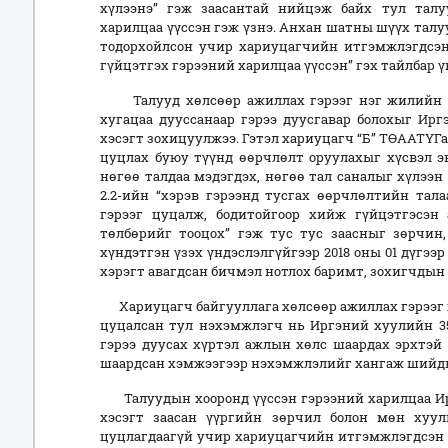
хүлээнэ” гэж заасантай нийцэж байх тул тал
харилцаа үүссэн гэж үзнэ. Анхан шатны шүүх талу
тодорхойлсон учир хариуцагчийн итгэмжлэгдсэн 
гүйцэтгэх гэрээний харилцаа үүссэн” гэх тайлбар ү
Талууд хөлсөөр ажиллах гэрээг нэг жилийн ху
хугацаа дууссанаар гэрээ дуусгавар болохыг Ирг
хэсэгт зохицуулжээ. Гэтэл хариуцагч “Б” ТӨААТҮГазар
цуцлах буюу түүнд өөрчлөлт оруулахыг хүсвэл э
нөгөө талдаа мэдэгдэх, нөгөө тал саналыг хүлээн
2.2-ийн “хэрэв гэрээнд тусгах өөрчлөлтийн тал
гэрээг цуцалж, бодитойгоор хийж гүйцэтгэсэн
төлбөрийг тооцох” гэж тус тус заасныг зөрчин,
хүндэтгэн үзэх үндэслэлгүйгээр 2018 оны 01 дүгээ
хэрэгт авагдсан бичмэл нотлох баримт, зохигчдын та
Хариуцагч байгууллага хөлсөөр ажиллах гэрээг х
цуцалсан тул нэхэмжлэгч нь Иргэний хуулийн 359
гэрээ дуусах хүртэл ажлын хөлс шаардах эрхтэ
шаардсан хэмжээгээр нэхэмжлэлийг хангаж шийдвэ
Талуудын хооронд үүссэн гэрээний харилцаа Иргэ
хэсэгт заасан үүргийн зөрчил болон мөн хуули
цуцлагдаагүй учир хариуцагчийн итгэмжлэгдсэн 