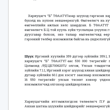
Хариуцагч “Б” ТӨААТҮГазар шүүхэд гаргасан ха
бүхэлд нь хүлээн зөвшөөрөхгүй. Өмгөөлөгч нь ху
өмгөөллийн ажлын хөлс шаардсан. Б ТӨААТҮГ 
өмгөөлөгч Б.Ц-той хууль зүйн туслалцаа үзүүлэх г
дуусгавар болсон, энэ талаар өмгөөлөгчид өөр
гэрээний төлбөр нэхэмжилж байгаа нь үндэслэлгүй
Шүүх:
Иргэний хуулийн 359 дүгээр зүйлийн 359.1, 3
хариуцагч “Б” ТӨААТҮГ-аас 530 000 төгрөгийг 
Цолмонд /РД:ЦБ70062071/ олгож, Улсын тэмдэг
зүйлийн 7.1.1, Иргэний хэрэг шүүхэд хянан шийдвэр
дугаар зүйлийн 60.1 дэх хэсэгт зааснаар нэхэмж
16 550 төгрөгийг улсын төсөвт хэвээр үлдээ
нэхэмжлэгчид олгохоор шийдвэрлэжээ.
Хариуцагчийн итгэмжлэгдсэн төлөөлөгч П.У да
Анхан шатны шүүхийн шийдвэрийг зөвшөөрөхгүй