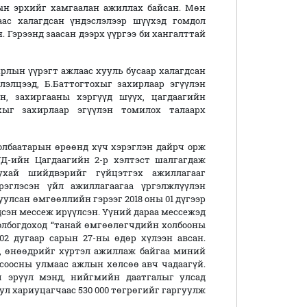
гын эрхийг хамгаалан ажиллах байсан. Мөн
аас халагдсан үндэслэлээр шүүхэд гомдол
. Гэрээнд заасан дээрх үүргээ би хангалттай
ирлын үүрэгт ажлаас хууль бусаар халагдсан
элцээд, Б.Баттогтохыг захирлаар эгүүлэн
н, захиргааны хэргүүд шүүх, цагдаагийн
охыг захирлаар эгүүлэн томилох талаарх
нолбаатарын өрөөнд хүч хэрэглэн дайрч орж
Д-ийн Цагдаагийн 2-р хэлтэст шалгагдаж
ухай шийдвэрийг гүйцэтгэх ажиллагааг
рэглэсэн үйл ажиллагаагаа үргэлжлүүлэн
уулсан өмгөөллийн гэрээг 2018 оны 01 дүгээр
дсэн мессеж ирүүлсэн. Үүний дараа мессежэд
олбогдоход “танай өмгөөлөгчдийн холбооны
02 дугаар сарын 27-ны өдөр хүлээн авсан.
, өнөөдрийг хүртэл ажиллаж байгаа миний
гсоосны улмаас ажлын хөлсөө авч чадаагүй.
ч эрүүл мэнд, нийгмийн даатгалыг улсад
тул хариуцагчаас 530 000 төгрөгийг гаргуулж