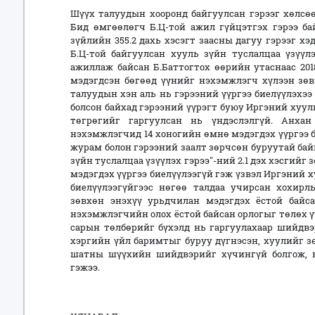
Шүүх талуудын хооронд байгуулсан гэрээг хөлсөө
Бид өмгөөлөгч Б.Ц-той ажил гүйцэтгэх гэрээ ба
зүйлийн 355.2 дахь хэсэгт заасны дагуу гэрээг х
Б.Ц-той байгуулсан хууль зүйн туслалцаа үзүүл
ажиллаж байсан Б.Баттогтох өөрийн утаснаас 201
мэдэгдсэн бөгөөд үүнийг нэхэмжлэгч хүлээн зөв
талуудын хэн аль нь гэрээний үүргээ биелүүлэхээ 
болсон байхад гэрээний үүрэгт буюу Иргэний хуули
төгрөгийг гаргуулсан нь үндэслэлгүй. Анхан
нэхэмжлэгчид 14 хоногийн өмнө мэдэгдэх үүргээ б
журам болон гэрээний заалт зөрчсөн буруутай байн
зүйн туслалцаа үзүүлэх гэрээ"-ний 2.1 дэх хэсгийг
мэдэгдэх үүргээ биелүүлээгүй гэж үзвэл Иргэний х
биелүүлээгүйгээс нөгөө талдаа учирсан хохирл
зөвхөн энэхүү урьдчилан мэдэгдэх ёстой байса
нэхэмжлэгчийн олох ёстой байсан орлогыг төлөх үү
сарын төлбөрийг бүхэлд нь гаргуулахаар шийдвэ
хэргийн үйл баримтыг буруу дүгнэсэн, хуулийг з
шатны шүүхийн шийдвэрийг хүчингүй болгож, н
гэжээ.