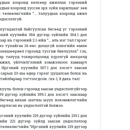
уудын хооронд хөлсөөр ажиллах гэрээний
удын хооронд үүссэн эрх зүйн харилцааг зөв
төлөөлөгчийн “... талуудын хооронд ажил
ндэслэлгүй.
гацаатай байгуулсан бөгөөд уг гэрээний
эний хуулийн 364 дүгээр зүйлийн 364.1 дэх
 нь гэрээний 2.1-ийн “... аль нэг тал гэрээг
нэ тухайгаа 14-өөс доошгүй хоногийн өмнө
 зөвшөөрвөл гэрээнд тусгаж биелүүлэх” гэх,
аар талууд тохиролцоонд хүрээгүй нөхцөлд
 ажил, үйлчилгээний хэмжээнээс хамаарч
 Иргэний хуулийн 367.1 дэх хэсэгт заасан
р сарын 23-ны өдөр гэрээг цуцалсан болох нь
йлбараар тогтоогдсон. /хх-1, 8 дахь тал/
ууль болон гэрээнд заасан үндэслэлгүйгээр
 дүгээр зүйлийн 359.1 дэх хэсэгт зааснаар
й бөгөөд анхан шатны шүүх нэхэмжлэгчийн
рлэсэн нь үндэслэлтэй болжээ.
ний хуулийн 219 дүгээр зүйлийн 219.1 дэх
йн 221 дүгээр зүйлд заасан үндэслэлээр
төлөөлөгчийн “Иргэний хуулийн 219 дүгээр