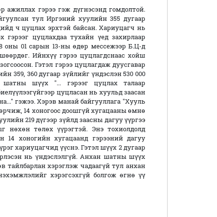
р ажиллах гэрээ гэж дүгнэсэнд гомдолтой.
йгуулсан тул Иргэний хуулийн 355 дугаар
эдийд ч цуцлах эрхтэй байсан. Хариуцагч нь
эх гэрээг цуцлахдаа тухайн үед захирлаар
8 оны 01 сарын 13-ны өдөр мессежээр Б.Ц-д
шөөрдөг. Ийнхүү гэрээ цуцлагдснаас хойш
зогсоосон. Гэтэл гэрээ цуцлагдаж дуусгавар
йн 359, 360 дугаар зүйлийг үндэслэн 530 000
 шатны шүүх "... гэрээг цуцлах талаар
иелүүлээгүйгээр цуцласан нь хуульд заасан
а..." гэжээ. Хэрэв манай байгууллага "Хууль
 зөрчиж, 14 хоногоос доошгүй хугацааны өмнө
уулийн 219 дүгээр зүйлд заасны дагуу үүргээ
ыг нөхөн төлөх үүрэгтэй. Энэ тохиолдолд
н 14 хоногийн хугацаанд гэрээний дагуу
рэг хариуцагчид үүснэ. Гэтэл шүүх 2 дугаар
рлэсэн нь үндэслэлгүй. Анхан шатны шүүх
өв тайлбарлан хэрэглэж чадаагүй тул анхан
эхэмжлэлийг хэрэгсэхгүй болгож өгнө үү