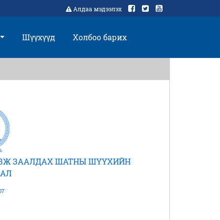
Алдаа мэдээлэх
Шүүхүүд
Холбоо барих
АВЖ ЗААЛДАХ ШАТНЫ ШҮҮХИЙН
АЛ
07