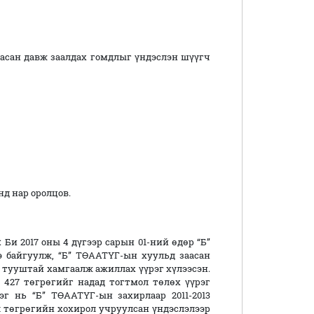
сан давж заалдах гомдлыг үндэслэн шүүгч
д нар оролцов.
и 2017 оны 4 дүгээр сарын 01-ний өдөр “Б”
э байгуулж, “Б” ТӨААТҮГ-ын хуульд заасан
 тууштай хамгаалж ажиллах үүрэг хүлээсэн.
427 төгрөгийг надад тогтмол төлөх үүрэг
эг нь “Б” ТӨААТҮГ-ын захирлаар 2011-2013
я төгрөгийн хохирол учруулсан үндэслэлээр