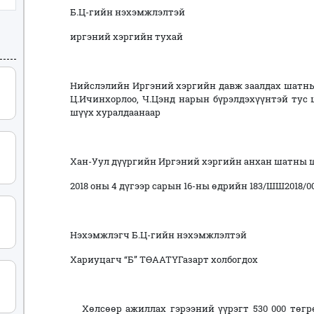
Б.Ц-гийн нэхэмжлэлтэй
иргэний хэргийн тухай
Нийслэлийн Иргэний хэргийн давж заалдах шатны
Ц.Ичинхорлоо, Ч.Цэнд нарын бүрэлдэхүүнтэй тус
шүүх хуралдаанаар
Хан-Уул дүүргийн Иргэний хэргийн анхан шатны 
2018 оны 4 дүгээр сарын 16-ны өдрийн 183/ШШ2018/
Нэхэмжлэгч Б.Ц-гийн нэхэмжлэлтэй
Хариуцагч “Б” ТӨААТҮГазарт холбогдох
Хөлсөөр ажиллах гэрээний үүрэгт 530 000 төгр