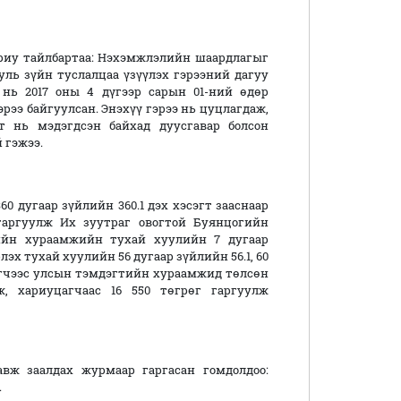
риу тайлбартаа: Нэхэмжлэлийн шаардлагыг
уль зүйн туслалцаа үзүүлэх гэрээний дагуу
нь 2017 оны 4 дүгээр сарын 01-ний өдөр
эрээ байгуулсан. Энэхүү гэрээ нь цуцлагдаж,
т нь мэдэгдсэн байхад дуусгавар болсон
 гэжээ.
60 дугаар зүйлийн 360.1 дэх хэсэгт зааснаар
гаргуулж Их зуутраг овогтой Буянцогийн
тийн хураамжийн тухай хуулийн 7 дугаар
лэх тухай хуулийн 56 дугаар зүйлийн 56.1, 60
лэгчээс улсын тэмдэгтийн хураамжид төлсөн
ж, хариуцагчаас 16 550 төгрөг гаргуулж
вж заалдах журмаар гаргасан гомдолдоо:
.