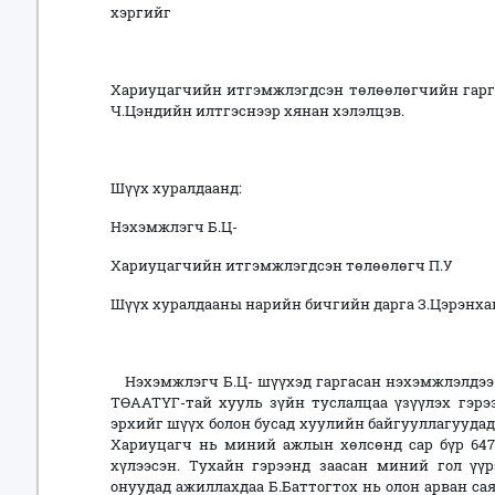
хэргийг
Хариуцагчийн итгэмжлэгдсэн төлөөлөгчийн гарга
Ч.Цэндийн илтгэснээр хянан хэлэлцэв.
Шүүх хуралдаанд:
Нэхэмжлэгч Б.Ц-
Хариуцагчийн итгэмжлэгдсэн төлөөлөгч П.У
Шүүх хуралдааны нарийн бичгийн дарга З.Цэрэнхан
Нэхэмжлэгч Б.Ц- шүүхэд гаргасан нэхэмжлэлдээ: Б
ТӨААТҮГ-тай хууль зүйн туслалцаа үзүүлэх гэрэ
эрхийг шүүх болон бусад хуулийн байгууллагуудад
Хариуцагч нь миний ажлын хөлсөнд сар бүр 647 
хүлээсэн. Тухайн гэрээнд заасан миний гол үүр
онуудад ажиллахдаа Б.Баттогтох нь олон арван са