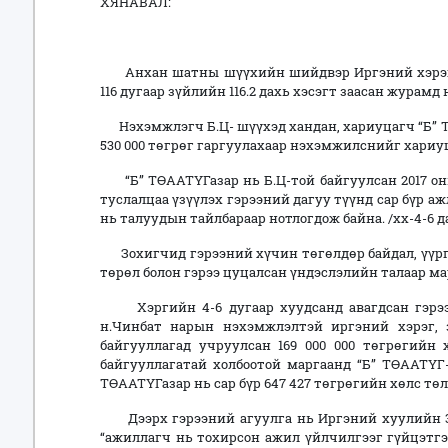
ХЯНАВАЛ:
Анхан шатны шүүхийн шийдвэр Иргэний хэрэг 
116 дугаар зүйлийн 116.2 дахь хэсэгт заасан журамд
Нэхэмжлэгч Б.Ц- шүүхэд хандан, хариуцагч “Б” Т
530 000 төгрөг гаргуулахаар нэхэмжилснийг хариу
“Б” ТӨААТҮГазар нь Б.Ц-той байгуулсан 2017 оны
туслалцаа үзүүлэх гэрээний дагуу түүнд сар бүр аж
нь талуудын тайлбараар нотлогдож байна. /хх-4-6 д
Зохигчид гэрээний хүчин төгөлдөр байдал, үүрг
төрөл болон гэрээ цуцалсан үндэслэлийн талаар ма
Хэргийн 4-6 дугаар хуудсанд авагдсан гэрээнэ
н.Чинбат нарын нэхэмжлэлтэй иргэний хэрэг, 
байгууллагад учруулсан 169 000 000 төгрөгийн 
байгууллагатай холбоотой маргаанд “Б” ТӨААТҮГ-
ТӨААТҮГазар нь сар бүр 647 427 төгрөгийн хөлс тө
Дээрх гэрээний агуулга нь Иргэний хуулийн 359
“ажиллагч нь тохирсон ажил үйлчилгээг гүйцэтгэ