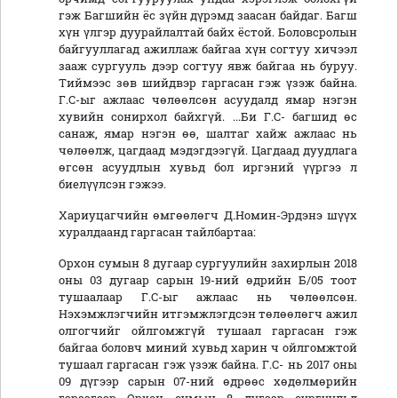
гэж Багшийн ёс зүйн дүрэмд заасан байдаг. Багш
хүн үлгэр дуурайлалтай байх ёстой. Боловсролын
байгууллагад ажиллаж байгаа хүн согтуу хичээл
зааж сургууль дээр согтуу явж байгаа нь буруу.
Тиймээс зөв шийдвэр гаргасан гэж үзэж байна.
Г.С-ыг ажлаас чөлөөлсөн асуудалд ямар нэгэн
хувийн сонирхол байхгүй. ...Би Г.С- багшид өс
санаж, ямар нэгэн өө, шалтаг хайж ажлаас нь
чөлөөлж, цагдаад мэдэгдээгүй. Цагдаад дуудлага
өгсөн асуудлын хувьд бол иргэний үүргээ л
биелүүлсэн гэжээ.
Хариуцагчийн өмгөөлөгч Д.Номин-Эрдэнэ шүүх
хуралдаанд гаргасан тайлбартаа:
Орхон сумын 8 дугаар сургуулийн захирлын 2018
оны 03 дугаар сарын 19-ний өдрийн Б/05 тоот
тушаалаар Г.С-ыг ажлаас нь чөлөөлсөн.
Нэхэмжлэгчийн итгэмжлэгдсэн төлөөлөгч ажил
олгогчийг ойлгомжгүй тушаал гаргасан гэж
байгаа боловч миний хувьд харин ч ойлгомжтой
тушаал гаргасан гэж үзэж байна. Г.С- нь 2017 оны
09 дүгээр сарын 07-ний өдрөөс хөдөлмөрийн