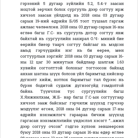
гэрээний 5 дугаар зүйлийн 5.2, 5.4-т заасан
ноцтой зөрчил болох сургууль дээр согтуу ирж
хичээл заасан үйлдэлд нь 2018 оны 03 дугаар
сарын 19-ний өдрийн Б/05 тоот тушаал гаргаж
ажлаас чөлөөлсөн. 2018 оны 03 дугаар сарын 16-ны
өглөө багш Г.С- нь сургууль дотор согтуу явж
байхтай нь сургуулийн захирал О.Ч- миний бие
өөрийн биеэр таарч согтуу байгааг нь мэдсэн
амьд гэрчүүдийн нэг нь би өөрөө, мөн
согтуурлын зэргийг 2018 оны 03 дугаар сарын 16-
ны 12 цаг 30 минутын байдлаар шалгаж 1.63
хувийн согтолттой болохыг тогтоосон байхад
анхан шатны шүүх болсон үйл баримтад хийсвэр
дүгнэлт хийж, нотлох баримтыг тал бүрээс нь
бүрэн бодитой судалж дүгнээгүйд гомдолтой
байна. Түүнчлэн тус сургуулийн багш
Х.Янжинлхам, Ж.Б- нар багш Г.С-ын согтуугаар
хичээл зааж байсныг гэрчилж шүүхэд гэрчээр
мэдүүлэг өгсөн, 2018 оны 04 дүгээр сарын 17-ны
өдрийн нэхэмжлэгч гараараа бичиж шүүхэд
гаргасан нэхэмжлэлийн үндэслэл хэсэгт “...ажил
дээр соггуу очсон” гэдгээ хүлээн зөвшөөрсөн
буюу 2018 оны 03 дугаар сарын 16-ны өдөр өглөө