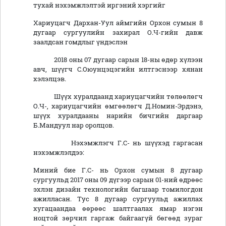
тухай нэхэмжлэлтэй иргэний хэргийг
Хариуцагч Дархан-Уул аймгийн Орхон сумын 8
дугаар сургуулийн захирал О.Ч-гийн давж
заалдсан гомдлыг үндэслэн
2018 оны 07 дугаар сарын 18-ны өдөр хүлээн
авч, шүүгч С.Оюунцэцэгийн илтгэснээр хянан
хэлэлцэв.
Шүүх хуралдаанд хариуцагчийн төлөөлөгч
О.Ч-, хариуцагчийн өмгөөлөгч Д.Номин-Эрдэнэ,
шүүх хуралдааны нарийн бичгийн даргаар
Б.Мандуул нар оролцов.
Нэхэмжлэгч Г.С- нь шүүхэд гаргасан
нэхэмжлэлдээ:
Миний бие Г.С- нь Орхон сумын 8 дугаар
сургуульд 2017 оны 09 дүгээр сарын 01-ний өдрөөс
эхлэн дизайн технологийн багшаар томилогдон
ажилласан. Тус 8 дугаар сургуульд ажиллах
хугацаандаа өөрөөс шалтгаалах ямар нэгэн
ноцтой зөрчил гаргаж байгаагүй бөгөөд зураг