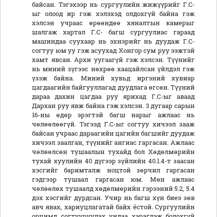
байсан. Тэгэхээр нь сургуулийн жижүүрийг Г.С-
ыг олоод ир гэж хэлэхэд олдохгүй байна гэж
хэлсэн учраас өрөөндөө хяналтын камерыг
шалгаж хартал Г.С- багш сургуулиас гараад
машиндаа суухаар нь эхнэрийг нь дуудаж Г.С-
согтуу юм уу гэж асуухад Хонгор сум руу ээжтэй
хамт явсан. Архи уугаагүй гэж хэлсэн. Түүнийг
нь миний зүгээс нөхрөө хаацайлсан үйлдэл гэж
үзэж байна. Миний хувьд иргэний хувиар
цагдаагийн байгууллагад дуудлага өгсөн. Түүний
дараа дахин цагдаа руу ярихад Г.С-ыг аваад
Дархан руу явж байна гэж хэлсэн. 3 дугаар сарын
16-ны өдөр эрэгтэй багш нарыг ажлаас нь
чөлөөлөөгүй. Тэгээд Г.С-ыг согтуу хичээл зааж
байсан учраас дараагийн цагийн багшийг дуудаж
хичээл заалган, түүнийг ангиас гаргасан. Ажлаас
чөлөөлсөн тушаалын тухайд бол Хөдөлмөрийн
тухай хуулийн 40 дүгээр зүйлийн 40.1.4-т заасан
хэсгийг баримталж ноцтой зөрчил гаргасан
гэдгээр тушаал гаргасан юм. Мөн ажлаас
чөлөөлөх тушаалд хөдөлмөрийн гэрээний 5.2, 5.4
дэх хэсгийг дурдсан. Учир нь багш хүн биеэ зөв
авч явах, хариуцлагатай байх ёстой. Сургуулийн
орчимд согтууруулах ундаа хэрэглэж болохгүй