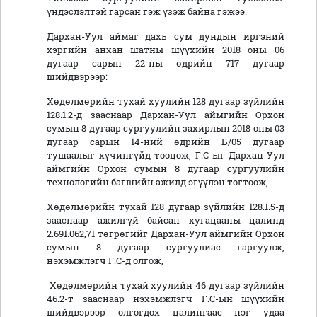
үндэслэлтэй гарсан гэж үзэж байна гэжээ.
Дархан-Уул аймаг дахь сум дундын иргэний
хэргийн анхан шатны шүүхийн 2018 оны 06
дугаар сарын 22-ны өдрийн 717 дугаар
шийдвэрээр:
Хөдөлмөрийн тухай хуулийн 128 дугаар зүйлийн
128.1.2-д зааснаар Дархан-Уул аймгийн Орхон
сумын 8 дугаар сургуулийн захирлын 2018 оны 03
дугаар сарын 14-ний өдрийн Б/05 дугаар
тушаалыг хүчингүйд тооцож, Г.С-ыг Дархан-Уул
аймгийн Орхон сумын 8 дугаар сургуулийн
технологийн багшийн ажилд эгүүлэн тогтоож,
Хөдөлмөрийн тухай 128 дугаар зүйлийн 128.1.5-д
зааснаар ажилгүй байсан хугацааны цалинд
2.691.062,71 төгрөгийг Дархан-Уул аймгийн Орхон
сумын 8 дугаар сургуулиас гаргуулж,
нэхэмжлэгч Г.С-д олгож,
Хөдөлмөрийн тухай хуулийн 46 дугаар зүйлийн
46.2-т зааснаар нэхэмжлэгч Г.С-ын шүүхийн
шийдвэрээр олгогдох цалингаас нэг удаа