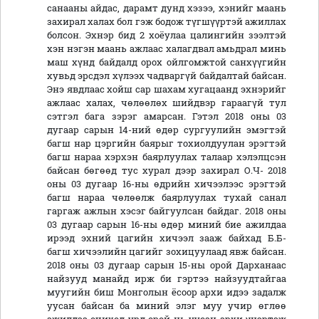
санааны айдас, дарамт дунд хэзээ, хэнийг маань
захирал халах бол гэж бодож түгшүүртэй ажиллах
болсон. Эхнэр бид 2 хоёулаа цалингийн зээлтэй
хэн нэгэн маань ажлаас халагдвал амьдрал минь
маш хүнд байдалд орох ойлгомжтой санхүүгийн
хувьд эрсдэл хүлээх чадваргүй байдалтай байсан.
Энэ явдлаас хойш сар шахам хугацаанд эхнэрийг
ажлаас халах, чөлөөлөх шийдвэр гараагүй тул
сэтгэл бага зэрэг амарсан. Гэтэл 2018 оны 03
дугаар сарын 14-ний өдөр сургуулийн эмэгтэй
багш нар цэргийн баярыг тохиолдуулан эрэгтэй
багш нараа хэрхэн баярлуулах талаар хэлэлцсэн
байсан бөгөөд тус хурал дээр захирал О.Ч- 2018
оны 03 дугаар 16-ны өдрийн хичээлээс эрэгтэй
багш нараа чөлөөлж баярлуулах тухай санал
гаргаж ажлын хэсэг байгуулсан байдаг. 2018 оны
03 дугаар сарын 16-ны өдөр миний бие ажилдаа
ирээд эхний цагийн хичээл зааж байхад Б.Б-
багш хичээлийн цагийг зохицуулаад явж байсан.
2018 оны 03 дугаар сарын 15-ны орой Дарханаас
найзууд манайд ирж би гэртээ найзуудтайгаа
муугийн биш Монголын ёсоор архи идээ задалж
уусан байсан ба миний элэг муу учир өглөө