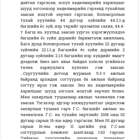
давтан гаргасан, эсхүл хөдөлмөрийн харилцааг
шууд зогсоохоор хөдөлмөрийн гэрээнд тухайлан
заасан ноцтой зөрчил гаргасан, Боловсролын
тухай хуулийн 44 дүгээр зүйлийн 44.2.1-д
багшийн ёс зүй, нэр төрийг эрхэмлэн сахих, 44.4-
т Багш нь хуульд заасан үүргээ хэрэгжүүлэхдээ
багшийн ёс зүйн дүрмийг баримталж ажиллана,
Бага дунд боловсролын тухай хуулийн 22 дугаар
зүйлийн 22.1.1-д Багшийн ёс зүйн дүрмийн 2
дугаар зүйлийн 2.1.6 багшийн нэр хүндийг ямагт
дээдэлж биеэ авч явах байдал хэлсэн үгийнхээ
төлөө хариуцлага хүлээнэ гэж заасан.
...Сургуулийн дотоод журмын 9.3-т ажлын
байранд архидан согтуурах ба ажлын байранд
согтуу ирэх гэж заасан. Энэ нь хөдөлмөрийн
харилцааг шууд зогсоох ноцтой зөрчил болно.
Мөн захирлын тушаалаар ажлаас чөлөөлнө гэж
заасан. Тэгэхээр эдгээр зохицуулалтыг үндэслэж
захирлын тушаал гарч Г.С- багшийг ажлаас нь
чөлөөлсөн. Г.С- нь тухайн зөрчлийг 2018 оны 02
дугаар сарын 16-ны өдөр гаргасан. Мөн 03 дугаар
сарын 16-ны өдөр 11 цагийн үед Г.С-ын
согтуурлын хэмжээг шалгахад 1.63 гарсан.
Тиймээс сургуулийн захирлын тушаалыг