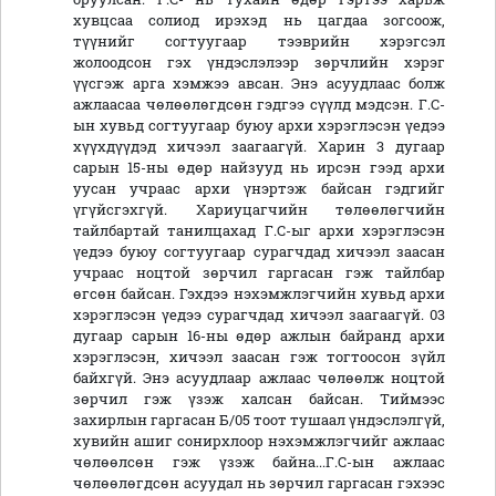
хувцсаа солиод ирэхэд нь цагдаа зогсоож,
түүнийг согтуугаар тээврийн хэрэгсэл
жолоодсон гэх үндэслэлээр зөрчлийн хэрэг
үүсгэж арга хэмжээ авсан. Энэ асуудлаас болж
ажлаасаа чөлөөлөгдсөн гэдгээ сүүлд мэдсэн. Г.С-
ын хувьд согтуугаар буюу архи хэрэглэсэн үедээ
хүүхдүүдэд хичээл заагаагүй. Харин 3 дугаар
сарын 15-ны өдөр найзууд нь ирсэн гээд архи
уусан учраас архи үнэртэж байсан гэдгийг
үгүйсгэхгүй. Хариуцагчийн төлөөлөгчийн
тайлбартай танилцахад Г.С-ыг архи хэрэглэсэн
үедээ буюу согтуугаар сурагчдад хичээл заасан
учраас ноцтой зөрчил гаргасан гэж тайлбар
өгсөн байсан. Гэхдээ нэхэмжлэгчийн хувьд архи
хэрэглэсэн үедээ сурагчдад хичээл заагаагүй. 03
дугаар сарын 16-ны өдөр ажлын байранд архи
хэрэглэсэн, хичээл заасан гэж тогтоосон зүйл
байхгүй. Энэ асуудлаар ажлаас чөлөөлж ноцтой
зөрчил гэж үзэж халсан байсан. Тиймээс
захирлын гаргасан Б/05 тоот тушаал үндэслэлгүй,
хувийн ашиг сонирхлоор нэхэмжлэгчийг ажлаас
чөлөөлсөн гэж үзэж байна...Г.С-ын ажлаас
чөлөөлөгдсөн асуудал нь зөрчил гаргасан гэхээс