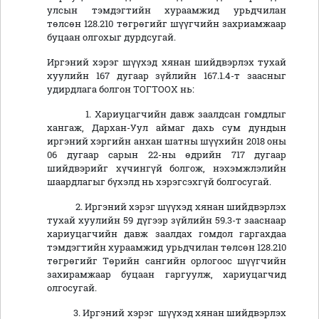
улсын тэмдэгтийн хураамжид урьдчилан
төлсөн 128.210 төгрөгийг шүүгчийн захриамжаар
буцаан олгохыг дурдсугай.
Иргэний хэрэг шүүхэд хянан шийдвэрлэх тухай
хуулийн 167 дугаар зүйлийн 167.1.4-т заасныг
удирдлага болгон ТОГТООХ нь:
1. Хариуцагчийн давж заалдсан гомдлыг
хангаж, Дархан-Уул аймаг дахь сум дундын
иргэний хэргийн анхан шатны шүүхийн 2018 оны
06 дугаар сарын 22-ны өдрийн 717 дугаар
шийдвэрийг хүчингүй болгож, нэхэмжлэлийн
шаардлагыг бүхэлд нь хэрэгсэхгүй болгосугай.
2. Иргэний хэрэг шүүхэд хянан шийдвэрлэх
тухай хуулийн 59 дүгээр зүйлийн 59.3-т зааснаар
хариуцагчийн давж заалдах гомдол гаргахдаа
тэмдэгтийн хураамжид урьдчилан төлсөн 128.210
төгрөгийг Төрийн сангийн орлогоос шүүгчийн
захирамжаар буцаан гаргуулж, хариуцагчид
олгосугай.
3. Иргэний хэрэг шүүхэд хянан шийдвэрлэх