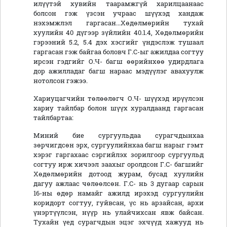
илүүтэй хувийн таарамжгүй харилцаанаас
болсон гэж үзсэн учраас шүүхэд хандаж
нэхэмжлэл гаргасан...Хөдөлмөрийн тухай
хуулийн 40 дүгээр зүйлийн 40.1.4, Хөдөлмөрийн
гэрээний 5.2, 5.4 дэх хэсгийг үндэслэж тушаал
гаргасан гэж байгаа боловч Г.С-ыг ажилдаа согтуу
ирсэн гэдгийг О.Ч- багш өөрийнхөө удирдлага
дор ажилладаг багш нараас мэдүүлэг авахуулж
нотолсон гэжээ.
Хариуцагчийн төлөөлөгч О.Ч- шүүхэд ирүүлсэн
хариу тайлбар болон шүүх хуралдаанд гаргасан
тайлбартаа:
Миний бие сургуульдаа сурагчдынхаа
зөрчигдсөн эрх, сургуулийнхаа багш нарыг гэмт
хэрэг гаргахаас сэргийлэх зорилгоор сургуульд
согтуу ирж хичээл заахыг оролдсон Г.С- багшийг
Хөдөлмөрийн дотоод журам, бусад хуулийн
дагуу ажлаас чөлөөлсөн. Г.С- нь 3 дугаар сарын
16-ны өдөр намайг ажилд ирэхэд сургуулийн
коридорт согтуу, гуйвсан, үс нь арзайсан, архи
үнэртүүлсэн, нүүр нь улайчихсан явж байсан.
Тухайн үед сурагчдын эцэг эхчүүд хажууд нь