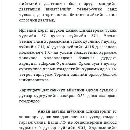
нийгмийн даатгалын болон эрүүл мэндийн
даатгалын шимтгэлийг төвлөрүүлэн санд
тушаан, дэвтэрт нөхөн бичилт хийхийг ажил
олгогчид даалгаж,
Иргэний хэрэг шүүхэд хянан шийдвэрлэх тухай
хуулийн 57 дугаар зүйлийн 57.1, Улсын
тэмдэгтийн хураамжийн тухай хуулийн 7 дугаар
зүйлийн 7.1.1, 41 дүгээр зүйлийн 41.1.5-д зааснаар
нэхэмжлэгч Г.С- нь улсын тэмдэгтийн хураамж
төлөхөөс чөлөөлөгдсөн болохыг дурдаж,
хариуцагч Дархан-Уул аймаг Орхон сум 8 дугаар
сургуулиас улсын тэмдэгтийн хураамжид 58.007
төгрөг гаргуулж Төрийн сангийн орлого болгож
шийдвэрлэжээ.
Хариуцагч Дархан-Уул аймгийн Орхон сумын 8
дугаар сургуулийн захирал О.Ч- давж заалдсан
гомдолдоо:
Анхан шатны шүүхийн шийдвэрийг эс
зөвшөөрч давж заалдах шатны шүүхэд гомдол
гаргаж байна. Багш Г.С- нь Хөдөлмөрийн дотоод
журмын 9 дүгээр зүйлийн 9.3.1, Хөдөлмөрийн