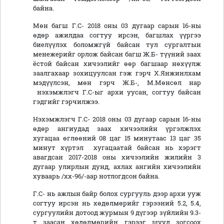
байна.
Мөн багш Г.С- 2018 оны 03 дугаар сарын 16-ны
өдөр ажилдаа согтуу ирсэн, багшлах үүргээ
биелүүлэх боломжгүй байсан тул сургалтын
менежерийг орлож байсан багш Ж.Б- түүний заах
ёстой байсан хичээлийг өөр багшаар нөхүүлж
заалгахаар зохицуулсан гэж гэрч Х.Янжинлхам
мэдүүлсэн, мөн гэрч Ж.Б-, М.Мөнсөл нар
нэхэмжлэгч Г.С-ыг архи уусан, согтуу байсан
гэдгийг гэрчилжээ.
Нэхэмжлэгч Г.С- 2018 оны 03 дугаар сарын 16-ны
өдөр ангиудад заах хичээлийн үргэлжлэх
хугацаа өглөөний 08 цаг 15 минутаас 13 цаг 35
минут хүртэл хугацаатай байсан нь хэрэгт
авагдсан 2017-2018 оны хичээлийн жилийн 3
дугаар улирлын дунд, ахлах ангийн хичээлийн
хуваарь /хх-96/-аар нотлогдсон байна.
Г.С- нь ажлын байр болох сургууль дээр архи ууж
согтуу ирсэн нь хөдөлмөрийг гэрээний 5.2, 5.4,
сургуулийн дотоод журмын 9 дүгээр зүйлийн 9.3-
т заасан хөдөлмөрийн гэрээг шууд зогсоох