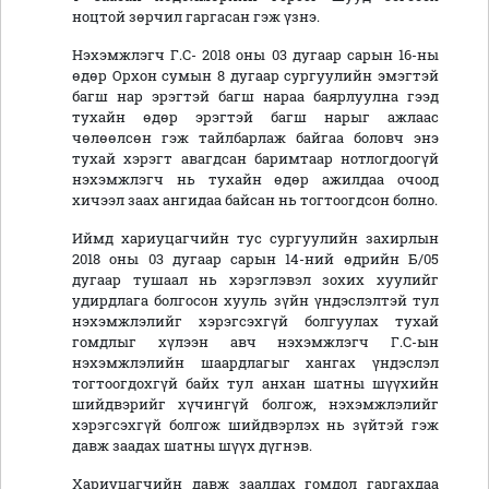
ноцтой зөрчил гаргасан гэж үзнэ.
Нэхэмжлэгч Г.С- 2018 оны 03 дугаар сарын 16-ны
өдөр Орхон сумын 8 дугаар сургуулийн эмэгтэй
багш нар эрэгтэй багш нараа баярлуулна гээд
тухайн өдөр эрэгтэй багш нарыг ажлаас
чөлөөлсөн гэж тайлбарлаж байгаа боловч энэ
тухай хэрэгт авагдсан баримтаар нотлогдоогүй
нэхэмжлэгч нь тухайн өдөр ажилдаа очоод
хичээл заах ангидаа байсан нь тогтоогдсон болно.
Иймд хариуцагчийн тус сургуулийн захирлын
2018 оны 03 дугаар сарын 14-ний өдрийн Б/05
дугаар тушаал нь хэрэглэвэл зохих хуулийг
удирдлага болгосон хууль зүйн үндэслэлтэй тул
нэхэмжлэлийг хэрэгсэхгүй болгуулах тухай
гомдлыг хүлээн авч нэхэмжлэгч Г.С-ын
нэхэмжлэлийн шаардлагыг хангах үндэслэл
тогтоогдохгүй байх тул анхан шатны шүүхийн
шийдвэрийг хүчингүй болгож, нэхэмжлэлийг
хэрэгсэхгүй болгож шийдвэрлэх нь зүйтэй гэж
давж заадах шатны шүүх дүгнэв.
Хариуцагчийн давж заалдах гомдол гаргахдаа