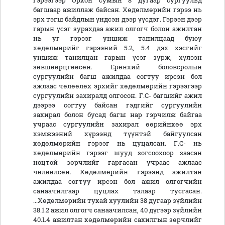
гэрээгээр Орхон сумын 8 дугаар сургуульд
багшаар ажиллаж байсан. Хөдөлмөрийн гэрээ нь
эрх тэгш байдлын үндсэн дээр үүсдэг. Гэрээн дээр
гарын үсэг зурахдаа ажил олгогч болон ажилтан
нь уг гэрээг уншиж танилцаад буюу
хөдөлмөрийг гэрээний 5.2, 5.4 дэх хэсгийг
уншиж танилцан гарын үсэг зурж, хүлээн
зөвшөөрцгөөсөн. Ерөнхий боловсролын
сургуулийн багш ажилдаа согтуу ирсэн бол
ажлаас чөлөөлөх эрхийг хөдөлмөрийн гэрээгээр
сургуулийн захиралд олгосон. Г.С- багшийг ажил
дээрээ согтуу байсан гэдгийг сургуулийн
захирал болон бусад багш нар гэрчилж байгаа
учраас сургуулийн захирал өөрийнхөө эрх
хэмжээний хүрээнд түүнтэй байгуулсан
хөдөлмөрийн гэрээг нь цуцалсан. Г.С- нь
хөдөлмөрийн гэрээг шууд зогсоохоор заасан
ноцтой зөрчлийг гаргасан учраас ажлаас
чөлөөлсөн. Хөдөлмөрийн гэрээнд ажилтан
ажилдаа согтуу ирсэн бол ажил олгогчийн
санаачилгаар цуцлах талаар тусгасан.
...Хөдөлмөрийн тухай хуулийн 38 дугаар зүйлийн
38.1.2 ажил олгогч санаачилсан, 40 дүгээр зүйлийн
40.1.4 ажилтан хөдөлмөрийн сахилгын зөрчлийг