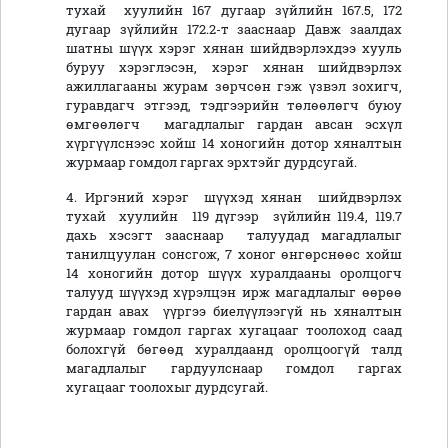
тухай хуулийн 167 дугаар зүйлийн 167.5, 172
дугаар зүйлийн 172.2-т зааснаар Давж заалдах
шатны шүүх хэрэг хянан шийдвэрлэхдээ хууль
буруу хэрэглэсэн, хэрэг хянан шийдвэрлэх
ажиллагааны журам зөрчсөн гэж үзвэл зохигч,
гуравдагч этгээд, тэдгээрийн төлөөлөгч буюу
өмгөөлөгч магадлалыг гардан авсан эсхүл
хүргүүлснээс хойш 14 хоногийн дотор хяналтын
журмаар гомдол гаргах эрхтэйг дурдсугай.
4. Иргэний хэрэг шүүхэд хянан шийдвэрлэх
тухай хуулийн 119 дүгээр зүйлийн 119.4, 119.7
дахь хэсэгт зааснаар талуудад магадлалыг
танилцуулан сонсгож, 7 хоног өнгөрснөөс хойш
14 хоногийн дотор шүүх хуралдааны оролцогч
талууд шүүхэд хүрэлцэн ирж магадлалыг өөрөө
гардан авах үүргээ биелүүлээгүй нь хяналтын
журмаар гомдол гаргах хугацааг тоолоход саад
болохгүй бөгөөд хуралдаанд оролцоогүй талд
магадлалыг гардуулснаар гомдол гаргах
хугацааг тоолохыг дурдсугай.