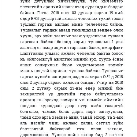
зүйн дугуйлан хичээллүүлж, тус хичээлээр
элсэлтийн ерөнхий шалгалтад сурагчдыг бэлдэж
байсан. Гэтэл 2018 оны 03 дугаар сарын 19-ний
өдөр Б/05 дугаартай ажлаас чөлөөлөх тухай гэсэн
тушаал гаргаж ажлаас минь чөлөөлөөд байна.
Тушаалыг гардаж аваад танилцахад зөндөө олон
хууль, эрх зүйн заалтыг зааж үндэслэсэн тушаал
гаргасан байсан бөгөөд харин тушаалын 1 дэх
заалтад яг ямар зөрчил гаргасан болох, ямар факт
шалтгааны улмаас ажлаас чөлөөлж байгаа болох
нь ойлгомжгүй ажилтан миний эрх, хууль ёсны
ашиг сонирхлыг буюу хөдөлмөрлөх эрхийг
маань ноцтой зөрчсөн тушаал байсан. Тушаалыг
гаргах хувийн сонирхол, сэдэл захирал О.Ч-д 2018
оны 2 дугаар сараас эхлэсэн байдаг. Учир нь 2018
оны 2 дугаар сарын 23-ны өдөр миний бие
захиралтай үр дүнгийн гэрээ байгуулахаар
өрөөнд нь ороход захирал чи намайг аймгийн
нэгдсэн хуралдаан дээр нүүр хийх газаргүй
болголоо, чамаас болж дарга нарт загнууллаа,
чамд одоо арга хэмжээ авна, танай эхнэр, та 2-ын
аль нэгийг чинь ажлаас хална сэтгэл зүйн
бэлтгэлтэй байгаарай гэж хэлж загнаж,
доромжилсон. Үүнээс хойш эхнэр бид 2 сэтгэл