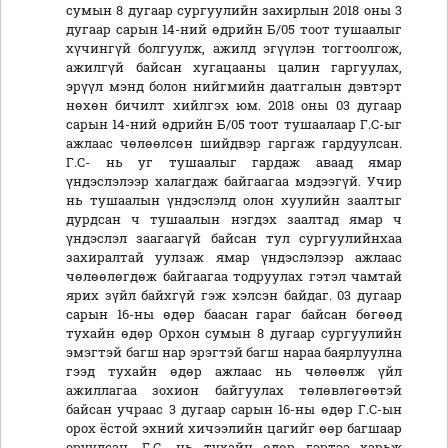
сумын 8 дугаар сургуулийн захирлын 2018 оны 3
дугаар сарын 14-ний өдрийн Б/05 тоот тушаалыг
хүчингүй болгуулж, ажилд эгүүлэн тогтоолгож,
ажилгүй байсан хугацааны цалин гаргуулах,
эрүүл мэнд болон нийгмийн даатгалын дэвтэрт
нөхөн бичилт хийлгэх юм. 2018 оны 03 дугаар
сарын 14-ний өдрийн Б/05 тоот тушаалаар Г.С-ыг
ажлаас чөлөөлсөн шийдвэр гаргаж гардуулсан.
Г.С- нь уг тушаалыг гардаж аваад ямар
үндэслэлээр халагдаж байгаагаа мэдээгүй. Учир
нь тушаалын үндэслэлд олон хуулийн заалтыг
дурдсан ч тушаалын нэгдэх заалтад ямар ч
үндэслэл заагаагүй байсан тул сургуулийнхаа
захиралтай уулзаж ямар үндэслэлээр ажлаас
чөлөөлөгдөж байгаагаа тодруулах гэтэл чамтай
ярих зүйл байхгүй гэж хэлсэн байдаг. 03 дугаар
сарын 16-ны өдөр баасан гараг байсан бөгөөд
тухайн өдөр Орхон сумын 8 дугаар сургуулийн
эмэгтэй багш нар эрэгтэй багш нараа баярлуулна
гээд тухайн өдөр ажлаас нь чөлөөлж үйл
ажиллагаа зохион байгуулах төлөвлөгөөтэй
байсан учраас 3 дугаар сарын 16-ны өдөр Г.С-ын
орох ёстой эхний хичээлийн цагийг өөр багшаар
оруулсан. Г.С- нь тухайн өдөр гэртээ харьж