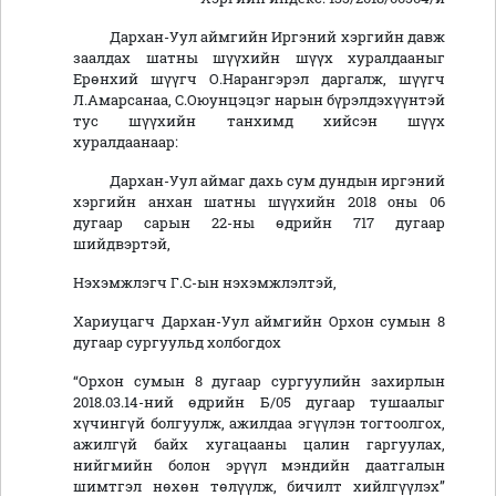
Дархан-Уул аймгийн Иргэний хэргийн давж
заалдах шатны шүүхийн шүүх хуралдааныг
Ерөнхий шүүгч О.Нарангэрэл даргалж, шүүгч
Л.Амарсанаа, С.Оюунцэцэг нарын бүрэлдэхүүнтэй
тус шүүхийн танхимд хийсэн шүүх
хуралдаанаар:
Дархан-Уул аймаг дахь сум дундын иргэний
хэргийн анхан шатны шүүхийн 2018 оны 06
дугаар сарын 22-ны өдрийн 717 дугаар
шийдвэртэй,
Нэхэмжлэгч Г.С-ын нэхэмжлэлтэй,
Хариуцагч Дархан-Уул аймгийн Орхон сумын 8
дугаар сургуульд холбогдох
“Орхон сумын 8 дугаар сургуулийн захирлын
2018.03.14-ний өдрийн Б/05 дугаар тушаалыг
хүчингүй болгуулж, ажилдаа эгүүлэн тогтоолгох,
ажилгүй байх хугацааны цалин гаргуулах,
нийгмийн болон эрүүл мэндийн даатгалын
шимтгэл нөхөн төлүүлж, бичилт хийлгүүлэх”