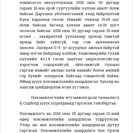
хэмжээгээ авхуулчихаад 2018 оны 03 дугаар
сарын 16-ны орой сургуулийн хүлээн авалт болж
байсан Дарханы үйлчилгээний төвд байрлалтай
Күен караокед очсон. Намайг очиход 19.00 цаг
болж байсан бөгөөд хүлээн авалт 14.00 цагт
эхэлсэн байсан. 2018 оны 03 дугаар сарын 19-ний
өглөө ... захиралтай уулзахаар ороход чамтай
яриад байх зүйлгүй, гар гэж өрөөнөөсөө
хөөсөн...Захирал О.Ч- уг асуудлыг ажлын байртай
ямар нэгэн байдлаар холбож, Хөдөлмөрийн тухай
хуулийн 40.1.4 гэсэн заалтыг үндэслэлгүйгээр
хэрэглэж тодорхойгүй, ойлгомжгүй тушаал
гаргаж намайг ажлаас халж намайг болон миний
гэр бүлийг хохироож байгаад гомдолтой байна.
Иймд шүүх нэхэмжлэлийн шаардлагыг бүхэлд нь
хангаж шийдвэрлэж өгнө үү гэжээ.
Нэхэмжлэгчийн итгэмжлэгдсэн төлөөлөгч
Б.Содболд шүүх хуралдаанд гаргасан тайлбартаа:
Нэхэмжлэгч нь 2018 оны 05 дугаар сарын 21-ний
өдөр нэхэмжлэлийн шаардлагаа тодруулсан.
Учир нь анх нэхэмжлэлийн шаардлагаа дутуу
гаргасан. Нэхэмжлэлийн шаардлага бол Орхон