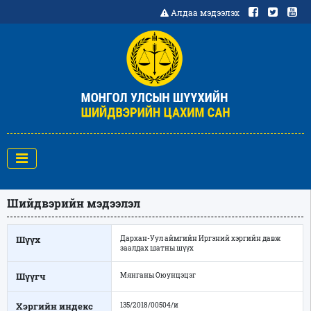
Алдаа мэдээлэх
Шийдвэрийн мэдээлэл
Шүүх
Дархан-Уул аймгийн Иргэний хэргийн давж
заалдах шатны шүүх
Шүүгч
Мянганы Оюунцэцэг
Хэргийн индекс
135/2018/00504/и