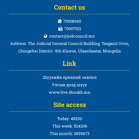
Contact us
70008045
70007021
contact@judcouncil.mn
Address: The Judicial General Council Building, Tasganii Ovoo,
Chingeltei District -5th Khoroo, Ulaanbaatar, Mongolia
Link
Шүүхийн ерөнхий зөвлөл
Улсын дээд шүүх
www.live.shuukh.mn
Site access
Today: 48230
This week: 524206
This month: 2839473