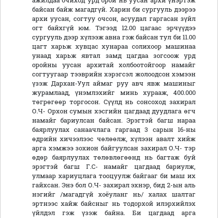
ажилдаа очиход урд орой нь уусан архи үнэртэж
байсан байж магадгүй. Харин би сургууль дээрээ
архи уусан, согтуу очсон, асуудал гаргасан зүйл
огт байхгүй юм. Тэгээд 12.00 цагаас эрчүүдээ
сургууль дээр хүлээж авна гэж байсан тул би 11.00
цагт харьж хувцас хунараа солихоор машинаа
унаад харьж явтал замд цагдаа зогсоож урд
оройны уусан архитай холбоотойгоор намайг
согтуугаар тээврийн хэрэгсэл жолоодсон хэмээн
үзэж Дархан-Уул аймаг руу авч явж машиныг
журамлаад, үнэмлэхийг минь хурааж, 400.000
төгрөгөөр торгосон. Сүүлд нь сонсоход захирал
О.Ч- Орхон сумын хэсгийн цагдаад дуудлага өгч
намайг бариулсан байсан. Эрэгтэй багш нараа
баярлуулах санаачлага гаргаад 3 сарын 16-ны
өдрийн хичээлээс чөлөөлж, хүлээн авалт хийж
арга хэмжээ зохион байгуулсан захирал О.Ч- тэр
өдөр баярлуулах төлөвлөгөөнд нь багтаж буй
эрэгтэй багш Г.С- намайг цагдаад бариулж,
улмаар хариуцлага тооцуулж байгааг би маш их
гайхсан. Энэ бол О.Ч- захирал эхнэр, бид 2-ын аль
нэгийг /магадгүй хоёуланг нь/ халах шалтаг
эртнээс хайж байсныг нь тодорхой илэрхийлэх
үйлдэл гэж үзэж байна. Би цагдаад арга