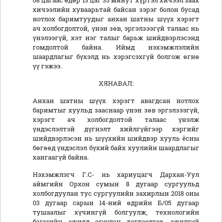
08 цагаас өдөр 13 цаг 35 минут хүртэл хичээл заах
хичээлийн хуваарьтай байсан зэрэг болон бусад
нотлох баримтуудыг анхан шатны шүүх хэрэгт
ач холбогдолтой, үнэн зөв, эргэлзээгүй талаас нь
үнэлээгүй, хэт нэг талыг барьж шийдвэрлэсэнд
гомдолтой байна. Иймд нэхэмжлэлийн
шаардлагыг бүхэлд нь хэрэгсэхгүй болгож өгнө
үү гэжээ.
ХЯНАВАЛ:
Анхан шатны шүүх хэрэгт авагдсан нотлох
баримтыг хуульд зааснаар үнэн зөв эргэлзээгүй,
хэрэгт ач холбогдолтой талаас үнэлж
үндэслэлтэй дүгнэлт хийлгүйгээр хэргийг
шийдвэрлэсэн нь шүүхийн шийдвэр хууль ёсны
бөгөөд үндэслэл бүхий байх хуулийн шаардлагыг
хангаагүй байна.
Нэхэмжлэгч Г.С- нь хариуцагч Дархан-Уул
аймгийн Орхон сумын 8 дугаар сургуульд
холбогдуулан тус сургуулийн захирлын 2018 оны
03 дугаар сарын 14-ний өдрийн Б/05 дугаар
тушаалыг хүчингүй болгуулж, технологийн
багшийн ажилд эгүүлэн тогтоолгох, ажилгүй