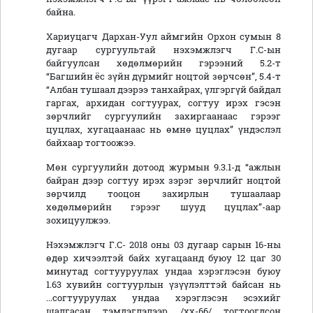
байна.
Хариуцагч Дархан-Уул аймгийн Орхон сумын 8
дугаар сургуультай нэхэмжлэгч Г.С-ын
байгуулсан хөдөлмөрийн гэрээний 5.2-т
“Багшийн ёс зүйн дүрмийг ноцтой зөрчсөн”, 5.4-т
“Албан тушаал дээрээ танхайрах, үлгэргүй байдал
гаргах, архидан согтуурах, согтуу ирэх гэсэн
зөрчлийг сургуулийн захиргаанаас гэрээг
цуцлах, хугацаанаас нь өмнө цуцлах” үндэслэл
байхаар тогтоожээ.
Мөн сургуулийн дотоод журмын 9.3.1-д “ажлын
байран дээр согтуу ирэх зэрэг зөрчлийг ноцтой
зөрчилд тооцон захирлын тушаалаар
хөдөлмөрийн гэрээг шууд цуцлах”-аар
зохицуулжээ.
Нэхэмжлэгч Г.С- 2018 оны 03 дугаар сарын 16-ны
өдөр хичээлтэй байх хугацаанд буюу 12 цаг 30
минутад согтууруулах ундаа хэрэглэсэн буюу
1.63 хувийн согтуурлын үзүүлэлттэй байсан нь
...согтууруулах ундаа хэрэглэсэн эсэхийг
шалгасан тэмдэглэлээр /хх-66/ тогтоогдсон