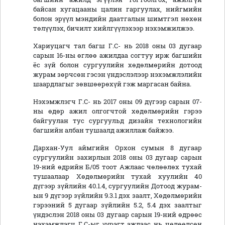
байсан хугацааны цалин гаргуулах, нийгмийн
болон эрүүл мэндийн даатгалын шимтгэл нөхөн
төлүүлэх, бичилт хийлгүүлэхээр нэхэмжилжээ.
Хариуцагч тал багш Г.С- нь 2018 оны 03 дугаар
сарын 16-ны өглөө ажилдаа согтуу ирж багшийн
ёс зүй болон сургуулийн хөдөлмөрийн дотоод
журам зөрчсөн гэсэн үндэслэлээр нэхэмжлэлийн
шаардлагыг зөвшөөрөхүй гэж маргасан байна.
Нэхэмжлэгч Г.С- нь 2017 оны 09 дүгээр сарын 07-
ны өдөр ажил олгогчтой хөдөлмөрийн гэрээ
байгуулан тус сургуульд дизайн технологийн
багшийн албан тушаалд ажиллаж байжээ.
Дархан-Уул аймгийн Орхон сумын 8 дугаар
сургуулийн захирлын 2018 оны 03 дугаар сарын
19-ний өдрийн Б/05 тоот Ажлаас чөлөөлөх тухай
тушаалаар Хөдөлмөрийн тухай хуулийн 40
дүгээр зүйлийн 40.1.4, сургуулийн Дотоод журам-
ын 9 дүгээр зүйлийн 9.3.1 дэх заалт, Хөдөлмөрийн
гэрээний 5 дугаар зүйлийн 5.2, 5.4 дэх заалтыг
үндэслэн 2018 оны 03 дугаар сарын 19-ний өдрөөс
нэхэмжлэгч Г.С-ыг үүрэгт ажлаас нь чөлөөлсөн