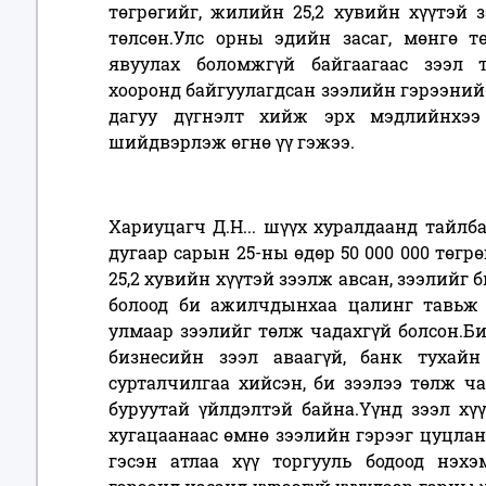
төгрөгийг, жилийн 25,2 хувийн хүүтэй з
төлсөн.Улс орны эдийн засаг, мөнгө т
явуулах боломжгүй байгаагаас зээл 
хооронд байгуулагдсан зээлийн гэрээний
дагуу дүгнэлт хийж эрх мэдлийнхээ
шийдвэрлэж өгнө үү гэжээ.
Хариуцагч Д.Н... шүүх хуралдаанд тайлба
дугаар сарын 25-ны өдөр 50 000 000 төгр
25,2 хувийн хүүтэй зээлж авсан, зээлийг 
болоод би ажилчдынхаа цалинг тавьж 
улмаар зээлийг төлж чадахгүй болсон.Би
бизнесийн зээл аваагүй, банк тухайн
сурталчилгаа хийсэн, би зээлээ төлж ча
буруутай үйлдэлтэй байна.Үүнд зээл хүүг
хугацаанаас өмнө зээлийн гэрээг цуцлана
гэсэн атлаа хүү торгууль бодоод нэх