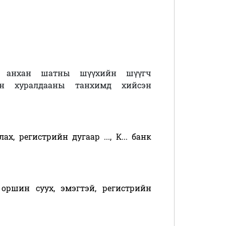
н анхан шатны шүүхийн шүүгч
н хуралдааны танхимд хийсэн
ах, регистрийн дугаар ..., К... банк
 оршин суух, эмэгтэй, регистрийн