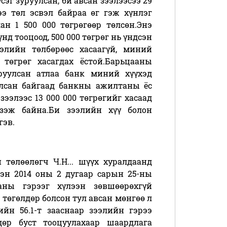
сэг зуруулсан, би авсан зээлээсээ 29
ээ төл эсвэл байраа өг гэж хүнлэг
ан 1 500 000 төгрөгөөр төлсөн.Энэ
нд тооцоод, 500 000 төгрөг нь үндсэн
ээлийн төлбөрөөс хасаагүй, миний
 төгрөг хасагдах ёстой.Барьцааны
руулсан атлаа банк миний хүүхэд
улсан байгаад банкны ажилтаны ёс
зээлээс 13 000 000 төгрөгийг хасаад
үзэж байна.Би зээлийн хүү болон
гэв.
 төлөөлөгч Ч.Н... шүүх хуралдаанд
эн 2014 оны 2 дугаар сарын 25-ны
аны гэрээг хүлээн зөвшөөрөхгүй
 төгөлдөр болсон тул авсан мөнгөө л
йн 56.1-т зааснаар зээлийн гэрээ
дөр буст тооцуулахаар шаардлага