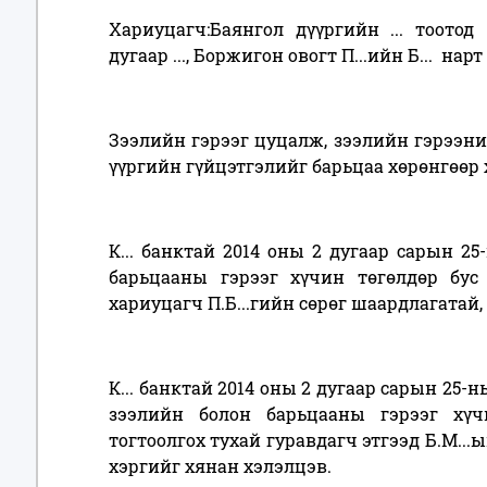
Хариуцагч:Баянгол дүүргийн ... тоотод
дугаар ..., Боржигон овогт П...ийн Б... нар
Зээлийн гэрээг цуцалж, зээлийн гэрээний 
үүргийн гүйцэтгэлийг барьцаа хөрөнгөөр 
К... банктай 2014 оны 2 дугаар сарын 2
барьцааны гэрээг хүчин төгөлдөр бус
хариуцагч П.Б...гийн сөрөг шаардлагатай,
К... банктай 2014 оны 2 дугаар сарын 25-ны
зээлийн болон барьцааны гэрээг хүч
тогтоолгох тухай гуравдагч этгээд Б.М..
хэргийг хянан хэлэлцэв.