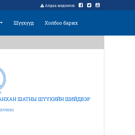
Алдаа мэдээлэх
Шүүхүүд
Холбоо барих
 АНХАН ШАТНЫ ШҮҮХИЙН ШИЙДВЭР
17/01311