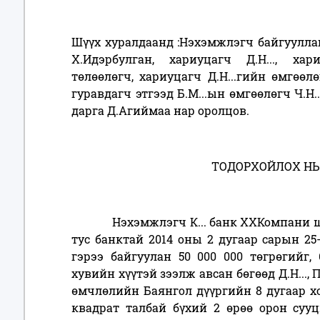
Шүүх хуралдаанд :Нэхэмжлэгч байгууллаг
Х.Идэрбулган, хариуцагч Д.Н..., хар
төлөөлөгч, хариуцагч Д.Н...гийн өмгөөл
гуравдагч этгээд Б.М...ын өмгөөлөгч Ч.Н
дарга Д.Агиймаа нар оролцов.
ТОДОРХОЙЛОХ НЬ
Нэхэмжлэгч К... банк ХХКомпани шүүх
тус банктай 2014 оны 2 дугаар сарын 2
гэрээ байгуулан 50 000 000 төгрөгийг,
хувийн хүүтэй зээлж авсан бөгөөд Д.Н..., П
өмчлөлийн Баянгол дүүргийн 8 дугаар хор
квадрат талбай бүхий 2 өрөө орон сууц