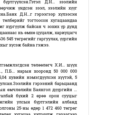
үртгүүлсэн.Гэтэл Д.Н... зээлийн
зөрчиж үндсэн зээл, зээлийн хүүг
а.Банк Д.Н...г гэрээгээр хүлээсэн
н төлбөрийг тогтоосон хугацаандаа
г хүргүүлж байсан ч зохих үр дүнд
ацаанаас нь өмнө цуцалж, хариуцагч
 636 545 төгрөгийг гаргуулах, үүргийн
хыг хүсэж байна гэжээ.
эгдсэн төлөөлөгч Х.И... шүүх
.., П.Б... нарын хооронд 50 000 000
5,04 хувийн нэмэгдүүлсэн хүүтэй, 5
улсан.Зээлийн гэрээний барьцаанд
амтын өмчлөлийн Баянгол дүүргийн ...
талбай бүхий 2 өрөө орон сууцыг
өнгийн улсын бүртгэлийн албанд
олгоны 25-ны өдөр 1 472 460 төгрөг
төлөх хугацаа хэтрүүлж гэрээгээр