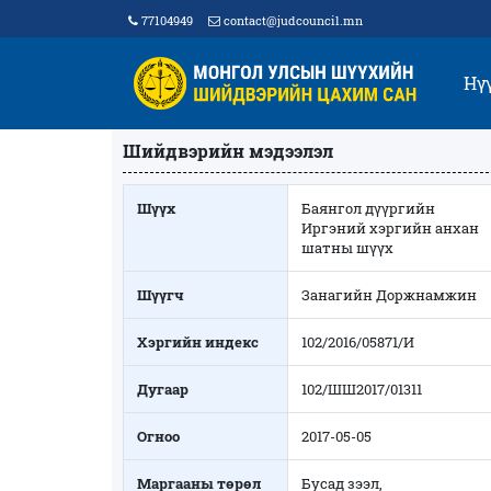
77104949
contact@judcouncil.mn
Нү
Шийдвэрийн мэдээлэл
Шүүх
Баянгол дүүргийн
Иргэний хэргийн анхан
шатны шүүх
Шүүгч
Занагийн Доржнамжин
Хэргийн индекс
102/2016/05871/И
Дугаар
102/ШШ2017/01311
Огноо
2017-05-05
Маргааны төрөл
Бусад зээл,