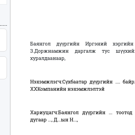
Баянгол дүүргийн Иргэний хэргий
З.Доржнамжин даргалж тус шүүхий
хуралдаанаар,
Нэхэмжлэгч:Сүхбаатар дүүргийн .... байрл
ХХКомпанийн нэхэмжлэлтэй
Хариуцагч:Баянгол дүүргийн ... тоотод
дугаар ..., Д...ын Н...,