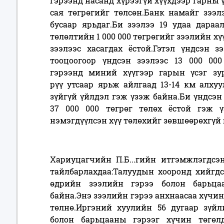
гэрээнд насанд хүрээгүй хүүхдээр гарны ү
сая төгрөгийг төлсөн.Банк намайг зээл
бусаар ярьдаг.Би зээлээ 19 удаа дараал
төлөлтийн 1 000 000 төгрөгийг зээлийн хүү
зээлээс хасагдах ёстой.Гэтэл үндсэн з
тооцоогоор үндсэн зээлээс 13 000 000
гэрээнд миний хүүгээр гарын үсэг зу
рүү утсаар ярьж айлгаад 13-14 км алху
зүйгүй үйлдэл гэж үзэж байна.Би үндсэн 
37 000 000 төгрөг төлөх ёстой гэж 
нэмэгдүүлсэн хүү төлөхийг зөвшөөрөхгүй 
Хариуцагчийн П.Б...гийн итгэмжлэгдсэн
тайлбарлахдаа:Талуудын хооронд хийгдс
өдрийн зээлийн гэрээ болон барьца
байна.Энэ зээлийн гэрээ анхнаасаа хүчин
төлнө.Иргэний хуулийн 56 дугаар зүйли
болон барьцааны гэрээг хүчин төгөл