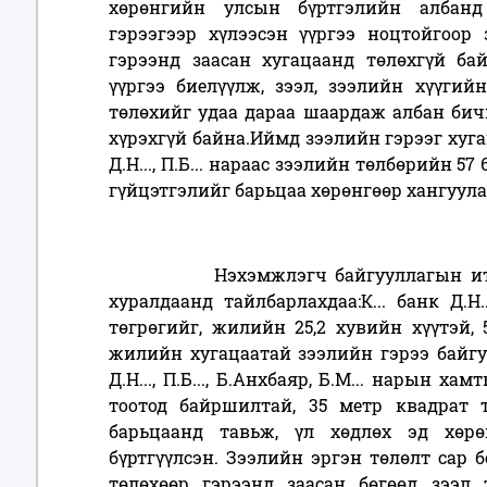
хөрөнгийн улсын бүртгэлийн албанд б
гэрээгээр хүлээсэн үүргээ ноцтойгоор 
гэрээнд заасан хугацаанд төлөхгүй байн
үүргээ биелүүлж, зээл, зээлийн хүүгий
төлөхийг удаа дараа шаардаж албан бичи
хүрэхгүй байна.Иймд зээлийн гэрээг хуг
Д.Н..., П.Б... нараас зээлийн төлбөрийн 57
гүйцэтгэлийг барьцаа хөрөнгөөр хангуула
Нэхэмжлэгч байгууллагын итгэмжл
хуралдаанд тайлбарлахдаа:К... банк Д.Н.
төгрөгийг, жилийн 25,2 хувийн хүүтэй, 
жилийн хугацаатай зээлийн гэрээ байгу
Д.Н..., П.Б..., Б.Анхбаяр, Б.М... нарын х
тоотод байршилтай, 35 метр квадрат 
барьцаанд тавьж, үл хөдлөх эд хөр
бүртгүүлсэн. Зээлийн эргэн төлөлт сар б
төлөхөөр гэрээнд заасан бөгөөд зээл 