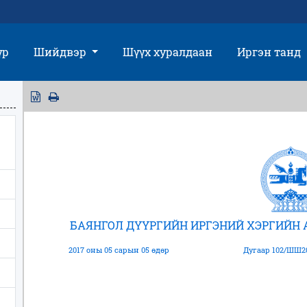
үр
Шийдвэр
Шүүх хуралдаан
Иргэн танд
БАЯНГОЛ ДҮҮРГИЙН ИРГЭНИЙ ХЭРГИЙН
2017 оны 05 сарын 05 өдөр
Дугаар 102/ШШ20