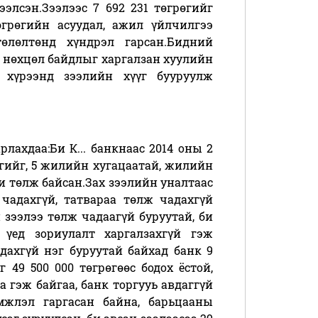
ээлсэн.Зээлээс 7 692 231 төгрөгийг
өгрөгийн асуудал, ажил үйлчилгээ
төлөлтөнд хүндрэл гарсан.Бидний
 нөхцөл байдлыг харгалзан хуулийн
 хүрээнд зээлийн хүүг бууруулж
рлахдаа:Би К... банкнаас 2014 оны 2
өгийг, 5 жилийн хугацаатай, жилийн
би төлж байсан.Зах зээлийн уналтаас
чадахгүй, татвараа төлж чадахгүй
 зээлээ төлж чадаагүй буруутай, би
 үед зориулалт харгалзахгүй гэж
дахгүй нэг буруутай байхад банк 9
 49 500 000 төгрөгөөс бодох ёстой,
 гэж байгаа, банк торгууь авдаггүй
эмжлэл гаргасан байна, барьцааны