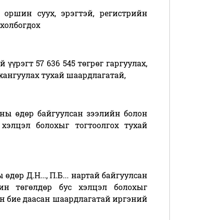
 оршин суух, эрэгтэй, регистрийн
т холбогдох
үүрэгт 57 636 545 төгрөг гаргуулах,
хангуулах тухай шаардлагатай,
5-ны өдөр байгуулсан зээлийн болон
 хэлцэл болохыг тогтоолгох тухай
 өдөр Д.Н..., П.Б... нартай байгуулсан
ин төгөлдөр бус хэлцэл болохыг
.ын бие даасан шаардлагатай иргэний