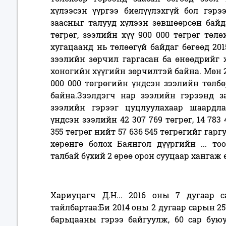
хүлээсэн үүргээ биелүүлэхгүй бол гэрэ
заасныг талууд хүлээн зөвшөөрсөн байда
төгрөг, зээлийн хүү 900 000 төгрөг төл
хугацаанд нь төлөөгүй байдаг бөгөөд 20
зээлийн зөрчил гаргасан ба өнөөдрийг х
хоногийн хүүгийн зөрчилтэй байна. Мөн 2
000 000 төгрөгийн үндсэн зээлийн төлбө
байна.Зээлдэгч нар зээлийн гэрээнд з
зээлийн гэрээг цуцлуулахаар шаардла
үндсэн зээлийн 42 307 769 төгрөг, 14 783
355 төгрөг нийт 57 636 545 төгрөгийг гар
хөрөнгө болох Баянгол дүүргийн ... то
талбай бүхий 2 өрөө орон сууцаар хангаж ө
Хариуцагч Д.Н... 2016 оны 7 дугаар 
тайлбартаа:Би 2014 оны 2 дугаар сарын 25
барьцааны гэрээ байгуулж, 60 сар буюу