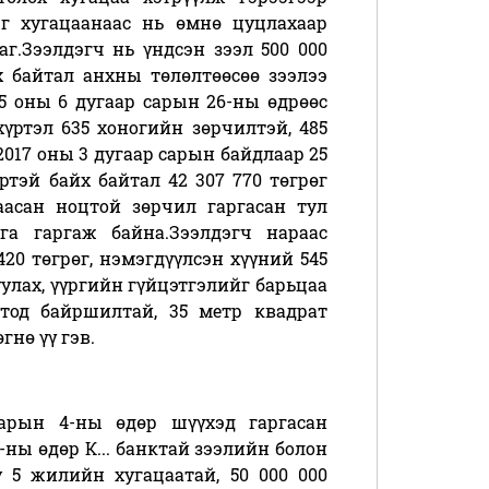
эг хугацаанаас нь өмнө цуцлахаар
г.Зээлдэгч нь үндсэн зээл 500 000
өх байтал анхны төлөлтөөсөө зээлээ
15 оны 6 дугаар сарын 26-ны өдрөөс
үртэл 635 хоногийн зөрчилтэй, 485
017 оны 3 дугаар сарын байдлаар 25
ртэй байх байтал 42 307 770 төгрөг
аасан ноцтой зөрчил гаргасан тул
га гаргаж байна.Зээлдэгч нараас
 420 төгрөг, нэмэгдүүлсэн хүүний 545
гуулах, үүргийн гүйцэтгэлийг барьцаа
отод байршилтай, 35 метр квадрат
гнө үү гэв.
сарын 4-ны өдөр шүүхэд гаргасан
-ны өдөр К... банктай зээлийн болон
 5 жилийн хугацаатай, 50 000 000