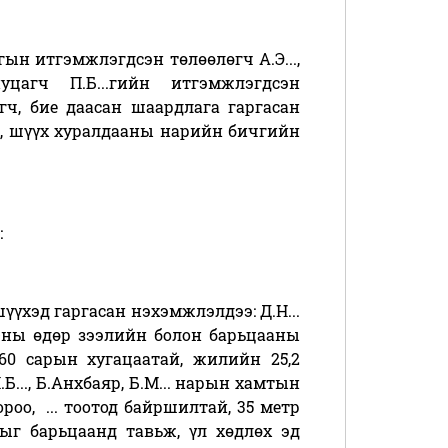
ын итгэмжлэгдсэн төлөөлөгч А.Э...,
иуцагч П.Б...гийн итгэмжлэгдсэн
өгч, бие даасан шаардлага гаргасан
.., шүүх хуралдааны нарийн бичгийн
:
эд гаргасан нэхэмжлэлдээ: Д.Н...
5-ны өдөр зээлийн болон барьцааны
 60 сарын хугацаатай, жилийн 25,2
.Б..., Б.Анхбаяр, Б.М... нарын хамтын
оо, ... тоотод байршилтай, 35 метр
ыг барьцаанд тавьж, үл хөдлөх эд