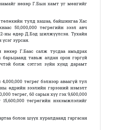
 намайг нөхөр Г.Бын хамт уг мөнгийг
ө төлөхийн тулд хашаа, байшингаа Хас
наас 50,000,000 төгрөгийн зээл авч
 12-ны өдөр Д.Бэд шилжүүлсэн. Тухайн
 үсэг зурсан.
 нөхөр Г.Баас салж тусдаа амьдрах
ы барьцаанд тавьж алдан орон гэргүй
чтэй болж сэтгэл зүйн хүнд дарамт
 4,000,000 төгрөг бэлнээр аваагүй тул
05-ны өдрийн зээлийн гэрээний нэмэлт
000 төгрөг, 60 сарын хүү гэх 9,600,000
йт 15,600,000 төгрөгийн нэхэмжлэлийг
артаа болон шүүх хуралдаанд гаргасан