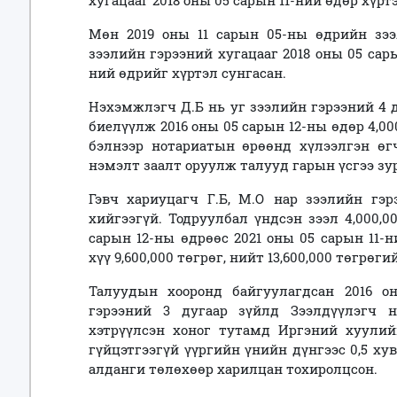
хугацааг 2018 оны 05 сарын 11-ний өдөр хүрт
Мөн 2019 оны 11 сарын 05-ны өдрийн зээ
зээлийн гэрээний хугацааг 2018 оны 05 сары
ний өдрийг хүртэл сунгасан.
Нэхэмжлэгч Д.Б нь уг зээлийн гэрээний 4 д
биелүүлж 2016 оны 05 сарын 12-ны өдөр 4,00
бэлнээр нотариатын өрөөнд хүлээлгэн өг
нэмэлт заалт оруулж талууд гарын үсгээ зу
Гэвч хариуцагч Г.Б, М.О нар зээлийн гэ
хийгээгүй. Тодруулбал үндсэн зээл 4,000,0
сарын 12-ны өдрөөс 2021 оны 05 сарын 11-
хүү 9,600,000 төгрөг, нийт 13,600,000 төгрөг
Талуудын хооронд байгуулагдсан 2016 о
гэрээний 3 дугаар зүйлд Зээлдүүлэгч н
хэтрүүлсэн хоног тутамд Иргэний хуулий
гүйцэтгээгүй үүргийн үнийн дүнгээс 0,5 ху
алданги төлөхөөр харилцан тохиролцсон.