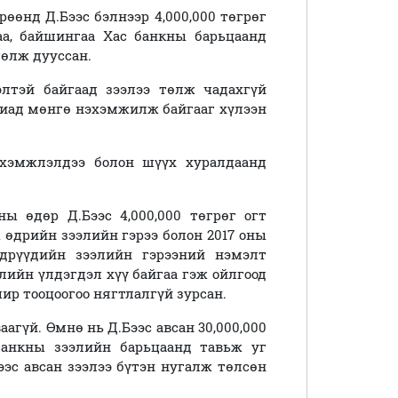
рөөнд Д.Бээс бэлнээр 4,000,000 төгрөг
аа, байшингаа Хас банкны барьцаанд
төлж дууссан.
элтэй байгаад зээлээ төлж чадахгүй
хиад мөнгө нэхэмжилж байгааг хүлээн
эхэмжлэлдээ болон шүүх хуралдаанд
ы өдөр Д.Бээс 4,000,000 төгрөг огт
ы өдрийн зээлийн гэрээ болон 2017 оны
өдрүүдийн зээлийн гэрээний нэмэлт
лийн үлдэгдэл хүү байгаа гэж ойлгоод
чир тооцоогоо нягтлалгүй зурсан.
аагүй. Өмнө нь Д.Бээс авсан 30,000,000
банкны зээлийн барьцаанд тавьж уг
Бээс авсан зээлээ бүтэн нугалж төлсөн