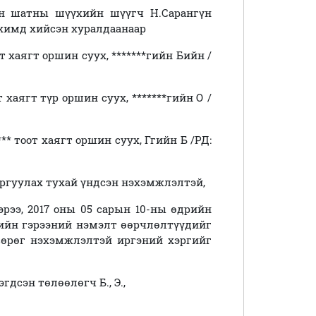
ан шатны шүүхийн шүүгч Н.Сарангүн
химд хийсэн хуралдаанаар
т хаягт оршин суух, *******гийн Бийн /
т хаягт түр оршин суух, *******гийн О /
*** тоот хаягт оршин суух, Ггийн Б /РД:
гаргуулах тухай үндсэн нэхэмжлэлтэй,
эрээ, 2017 оны 05 сарын 10-ны өдрийн
лийн гэрээний нэмэлт өөрчлөлтүүдийг
сөрөг нэхэмжлэлтэй иргэний хэргийг
сэн төлөөлөгч Б., Э.,