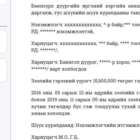
Баянзүрх дүүргийн иргэний хэргийн анх
даргалж, тус шүүхийн шүүх хуралдааны тан
Нэхэмжлэгч: ххххххххххххх, *-р байр,*** тоо
РД: ******* нэхэмжлэлтэй,
Хариуцагч: ххххххххххххх, *** байр, **** тоо
РД: *******/,
Хариуцагч: Баянгол дүүрэг, *****-р хороо, ***
*******/ нарт холбогдох
Зээлийн гэрээний үүрэгт 15,600,000 төгрөг 
2016 оны 05 сарын 12-ны өдрийн зээлийн г
болон 2019 оны 11 сарын 05-ны өдрийн зээ
хүчин төгөлдөр бус гэж тооцуулах тухай 
хянан хэлэлцэв.
Шүүх хуралдаанд: Нэхэмжлэгчийн итгэмжлэгд
Хариуцагч М.О, Г.Б,