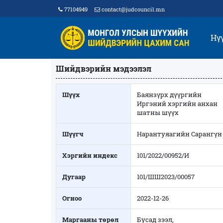
77104949
contact@judcouncil.mn
Нү
Шийдвэрийн мэдээлэл
Шүүх
Баянзүрх дүүргийн
Иргэний хэргийн анхан
шатны шүүх
Шүүгч
Нарантуяагийн Сарангүн
Хэргийн индекс
101/2022/00952/И
Дугаар
101/ШШ2023/00057
Огноо
2022-12-26
Маргааны төрөл
Бусад зээл,