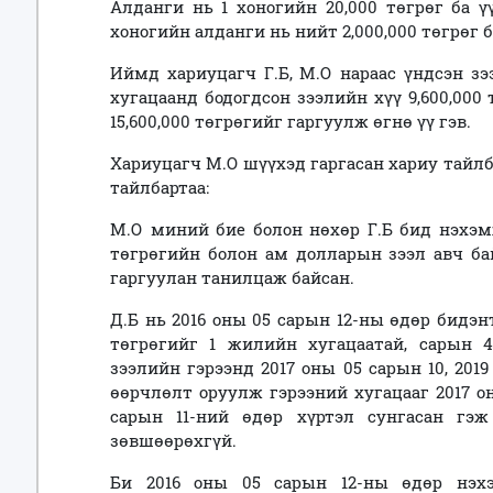
Алданги нь 1 хоногийн 20,000 төгрөг ба ү
хоногийн алданги нь нийт 2,000,000 төгрөг 
Иймд хариуцагч Г.Б, М.О нараас үндсэн зээ
хугацаанд бодогдсон зээлийн хүү 9,600,000 
15,600,000 төгрөгийг гаргуулж өгнө үү гэв.
Хариуцагч М.О шүүхэд гаргасан хариу тайлб
тайлбартаа:
М.О миний бие болон нөхөр Г.Б бид нэхэм
төгрөгийн болон ам долларын зээл авч ба
гаргуулан танилцаж байсан.
Д.Б нь 2016 оны 05 сарын 12-ны өдөр бидэн
төгрөгийг 1 жилийн хугацаатай, сарын 4
зээлийн гэрээнд 2017 оны 05 сарын 10, 201
өөрчлөлт оруулж гэрээний хугацааг 2017 о
сарын 11-ний өдөр хүртэл сунгасан гэж
зөвшөөрөхгүй.
Би 2016 оны 05 сарын 12-ны өдөр нэхэм