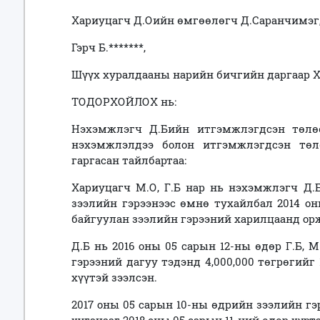
Хариуцагч Д.Оийн өмгөөлөгч Д.Саранчимэг
Гэрч Б.*******,
Шүүх хуралдааны нарийн бичгийн даргаар Х
ТОДОРХОЙЛОХ нь:
Нэхэмжлэгч Д.Бийн итгэмжлэгдсэн төлөө
нэхэмжлэлдээ болон итгэмжлэгдсэн төлө
гаргасан тайлбартаа:
Хариуцагч М.О, Г.Б нар нь нэхэмжлэгч Д.
зээлийн гэрээнээс өмнө тухайлбал 2014 он
байгуулан зээлийн гэрээний харилцаанд орж
Д.Б нь 2016 оны 05 сарын 12-ны өдөр Г.Б, 
гэрээний дагуу тэдэнд 4,000,000 төгрөгийг
хүүтэй зээлсэн.
2017 оны 05 сарын 10-ны өдрийн зээлийн г