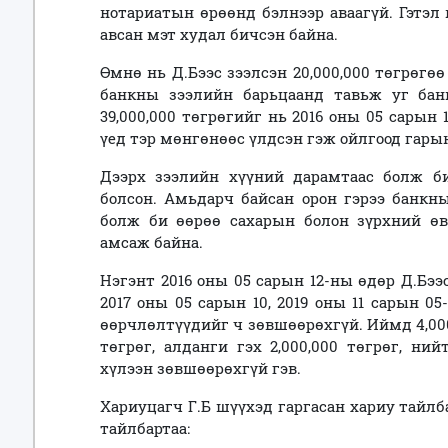
нотариатын өрөөнд бэлнээр аваагүй. Гэтэл
авсан мэт худал бичсэн байна.
Өмнө нь Д.Бээс зээлсэн 20,000,000 төгрөгө
банкны зээлийн барьцаанд тавьж уг банк
39,000,000 төгрөгийг нь 2016 оны 05 сарын
үед тэр мөнгөнөөс үлдсэн гэж ойлгоод гарын
Дээрх зээлийн хүүний дарамтаас болж би
болсон. Амьдарч байсан орон гэрээ банкн
болж би өөрөө сахарын болон зүрхний өв
амсаж байна.
Нэгэнт 2016 оны 05 сарын 12-ны өдөр Д.Бээс
2017 оны 05 сарын 10, 2019 оны 11 сарын 
өөрчлөлтүүдийг ч зөвшөөрөхгүй. Иймд 4,000,
төгрөг, алданги гэх 2,000,000 төгрөг, ни
хүлээн зөвшөөрөхгүй гэв.
Хариуцагч Г.Б шүүхэд гаргасан хариу тайлб
тайлбартаа: