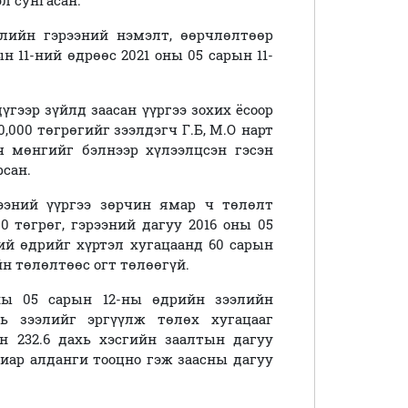
эл сунгасан.
лийн гэрээний нэмэлт, өөрчлөлтөөр
н 11-ний өдрөөс 2021 оны 05 сарын 11-
үгээр зүйлд заасан үүргээ зохих ёсоор
0,000 төгрөгийг зээлдэгч Г.Б, М.О нарт
ч мөнгийг бэлнээр хүлээлцсэн гэсэн
рсан.
рээний үүргээ зөрчин ямар ч төлөлт
00 төгрөг, гэрээний дагуу 2016 оны 05
ний өдрийг хүртэл хугацаанд 60 сарын
ийн төлөлтөөс огт төлөөгүй.
ны 05 сарын 12-ны өдрийн зээлийн
ь зээлийг эргүүлж төлөх хугацааг
н 232.6 дахь хэсгийн заалтын дагуу
виар алданги тооцно гэж заасны дагуу