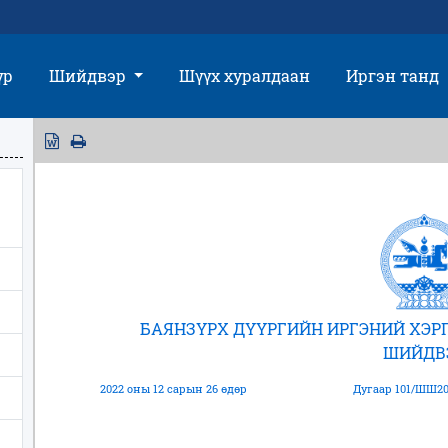
үр
Шийдвэр
Шүүх хуралдаан
Иргэн танд
БАЯНЗҮРХ ДҮҮРГИЙН ИРГЭНИЙ ХЭ
ШИЙДВ
2022 оны 12 сарын 26 өдөр
Дугаар 101/ШШ20