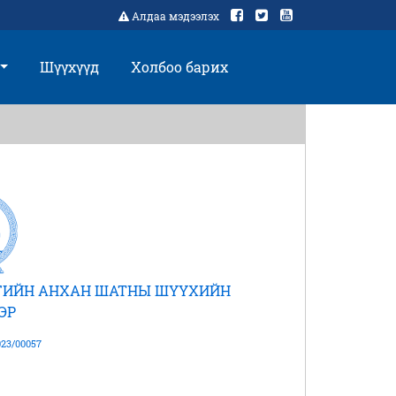
Алдаа мэдээлэх
Шүүхүүд
Холбоо барих
РГИЙН АНХАН ШАТНЫ ШҮҮХИЙН
ЭР
23/00057