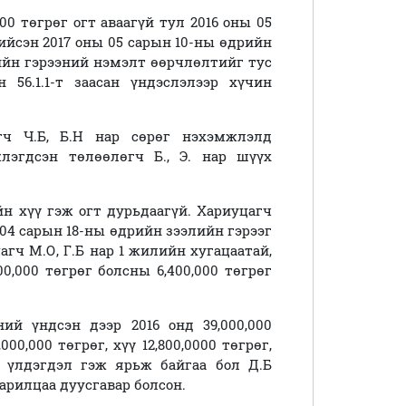
000 төгрөг огт аваагүй тул 2016 оны 05
ийсэн 2017 оны 05 сарын 10-ны өдрийн
лийн гэрээний нэмэлт өөрчлөлтийг тус
56.1.1-т заасан үндэслэлээр хүчин
гч Ч.Б, Б.Н нар сөрөг нэхэмжлэлд
лэгдсэн төлөөлөгч Б., Э. нар шүүх
йн хүү гэж огт дурьдаагүй. Хариуцагч
 04 сарын 18-ны өдрийн зээлийн гэрээг
агч М.О, Г.Б нар 1 жилийн хугацаатай,
200,000 төгрөг болсны 6,400,000 төгрөг
ний үндсэн дээр 2016 онд 39,000,000
00,000 төгрөг, хүү 12,800,0000 төгрөг,
й үлдэгдэл гэж ярьж байгаа бол Д.Б
харилцаа дуусгавар болсон.