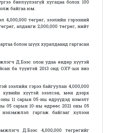
үргээ биелүүлээгүй хугацаа болох 100
болж байгаа юм.
л 4,000,000 төгрөг, зээлийн гэрээний
төгрөг, алданги 2,000,000 төгрөг, нийт
артаа болон шүүх хуралдаанд гаргасан
жлэгч Д.Бээс олон удаа өндөр хүүтэй
йсан ба түүнтэй 2013 онд ОХУ-ын виз
тэй зээлийн гэрээ байгуулан 4,000,000
 хувийн хүүтэй зээлсэн, мөн дээрх
9 оны 11 сарын 05-ны өдрүүдэд нэмэлт
ны 05 сарын 10-ны өдрөөс 2021 оны 05
 нэхэмжлэл гаргаж байгааг хүлээн
жлэгч Д.Бээс 4,000,000 төгрөгийг