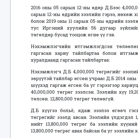
2016 оны 05 сарын 12-ны өдөр Д.Бээс 4,000,
сарын 12-ны өдрийн зээлийн гэрээ, нөхөж х
болон 2019 оны 11 сарын 05-ны өдрийн зээ
тус Иргэний хуулийн 56 дугаар зүйлийн 
төгөлдөр бусад тооцож өгнө үү гэв.
Нэхэмжлэгчийн итгэмжлэгдсэн төлөөлө
гаргасан хариу тайлбартаа болон итгэмж
хуралдаанд гаргасан тайлбартаа:
Нэхэмжлэгч Д.Б 4,000,000 төгрөгийг зээли
зөрүүтэй тайлбар өгсөн учраас Д.Б 2014 оны
шүүхэд гаргаж өгсөн ба уг гэрээгээр хариуц
40,000,000 төгрөг зээлсэн. Зээлийн хүү 19,
төлсөн. 12,800,000 төгрөг төлөөгүй.
Д.Б хүүгээ больё, ядаж зээлээ өгөөч гэс
төгрөгийг зээлд авсан. Зээлийн үлдэгдэл 1,0
нийт 13,800,000 төгрөг ба зээлийн хүүни
13,800,000 төгрөг авах байсан ба уг зээлийн 