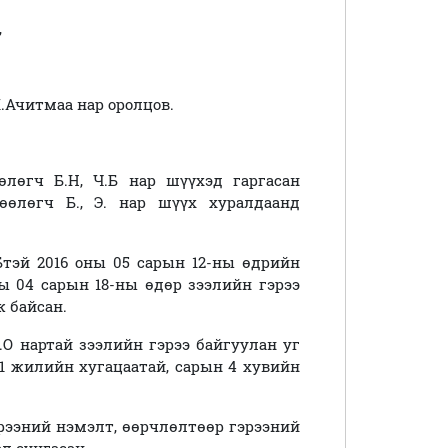
,
.Ачитмаа нар оролцов.
лөгч Б.Н, Ч.Б нар шүүхэд гаргасан
өлөгч Б., Э. нар шүүх хуралдаанд
Бтэй 2016 оны 05 сарын 12-ны өдрийн
ы 04 сарын 18-ны өдөр зээлийн гэрээ
 байсан.
М.О нартай зээлийн гэрээ байгуулан уг
 1 жилийн хугацаатай, сарын 4 хувийн
эрээний нэмэлт, өөрчлөлтөөр гэрээний