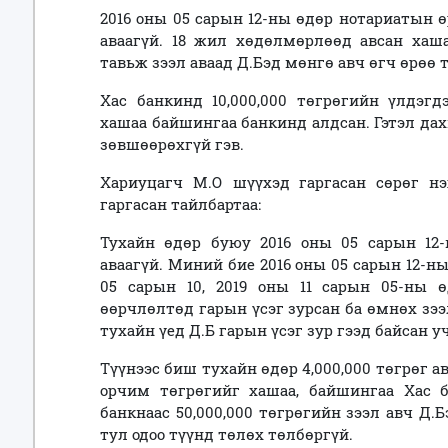
2016 оны 05 сарын 12-ны өдөр нотариатын ө
аваагүй. 18 жил хөдөлмөрлөөд авсан хаш
тавьж зээл аваад Д.Бэд мөнгө авч өгч өрөө 
Хас банкинд 10,000,000 төгрөгийн үлдэгд
хашаа байшингаа банкинд алдсан. Гэтэл да
зөвшөөрөхгүй гэв.
Хариуцагч М.О шүүхэд гаргасан сөрөг н
гаргасан тайлбартаа:
Тухайн өдөр буюу 2016 оны 05 сарын 12-н
аваагүй. Миний бие 2016 оны 05 сарын 12-н
05 сарын 10, 2019 оны 11 сарын 05-ны 
өөрчлөлтөд гарын үсэг зурсан ба өмнөх зээ
тухайн үед Д.Б гарын үсэг зур гээд байсан у
Түүнээс биш тухайн өдөр 4,000,000 төгрөг ав
орчим төгрөгийг хашаа, байшингаа Хас 
банкнаас 50,000,000 төгрөгийн зээл авч Д.
тул одоо түүнд төлөх төлбөргүй.