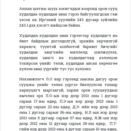
Анхан шатны шүүх зохигчдын хооронд орон сууц
худалдах-худалдан авах гэрээ байгуулагдсан гэж
үзсэн нь Иргэний хуулийн 243 дугаар зүйлийн
243.1 дэх хэсэгт нийцсэн байна.
Худалдах-худалдан авах гэрээгээр худалдагч нь
биет байдлын доголдолгүй, эрхийн зөрчилгүй
хөрөнгө, түүнтэй холбоотой баримт бичгийг
худалдан авагчийн өмчлөлд шилжүүлэх,
худалдан авагч нь худалдагчид хэлэлцэн
тохирсон үнийг төлж, худалдан авсан хөрөнгөө
хүлээн авах үүргийг тус тус хүлээнэ.
Нэхэмжлэгч Л.О нар гэрээнд заасны дагуу орон
сууцны үнийг төлөх үүргээ биелүүлсэн талаар
хариуцагч маргаагүй, харин орон сууцнуудын
өмчлөх эрх Л.О-ын нэр дээр 2013 оны 1 дүгээр
сарын 17-ны өдөр, П.Э-ын нэр дээр 2013 оны 1
дүгээр сарын 22-ны өдөр, Д.Э- ийн нэр дээр 2013
оны 1 дүгээр сарын 06-ны өдөр, Н.Х-ын нэр дээр
2013 оны 5 дугаар сарын 07-ны өдөр, Я.Ж-ын нэр
дээр 2012 оны 12 дугаар сарын 28-ны өдөр, П.Т-
гийн нэр дээр 2013 оны 4 дүгээр сарын 10-ны өдөр,