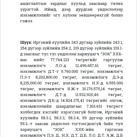
ашиглалтын зардлыг хуульд зааснаар төлөх
үүрэгтэй. Иймд, дээр дурдсан үндэслэлээр
нэхэмжлэлийг огт хүлээн зөвшөөрөхгүй болно
гэжээ.
Шүүх:
Иргэний хуулийн 243 дугаар зүйлийн 243.1,
254 дүгээр зүйлийн 254.2, 219 дүгээр зүйлийн 219.1-
д заасныг тус тус үндэслэн хариуцагч “ЗОК” ХХК-
иас нийт 77.764.123 төгрөгийг гаргуулж
нэхэмжлэгч Л.О-д 12.496.657,61 төгрөг,
нэхэмжлэгч Д.Т-т 5.760.000 төгрөг, нэхэмжлэгч
П.Э-т 8,203,800.00 төгрөг, нэхэмжлэгч Д.Э-д
8,215,000.00 төгрөг, нэхэмжлэгч Н.Х-д 6.555.000
төгрөг, нэхэмжлэгч Я.Ж-т 10.176.570,14 төгрөг,
нэхэмжлэгч Д.Т-д 11.532.920,46 төгрөг,
нэхэмжлэгч Д.Б-д 14.824.175,41 төгрөгийг олгож,
нэхэмжлэлийн шаардлагаас 7.163.631 төгрөгт
холбогдох хэсгийг хэрэгсэхгүй болгож, Иргэний
хуулийн 58.3.1, 58.3.3, 58.3.4, 59 дүгээр зүйлийн
59.2.-т заасан үндэслэл тогтоогдохгүй байх тул
хариуцагч “ЗОК” ХХК-ийн гаргасан
нэхэмжлэгч П.Э, Д., Н.Х, Д.Т, Д.Б, Л.О, Д.Т, Я.Ж, Д.Б