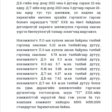
Д.Б-гийн нэр дээр 2012 оны 6 дугаар сарын 22-ны
өдөр Д.Т-ийн нэр дээр 2013 оны 3 дугаар сарын 26-
ны өдөр тус тус шилжиж, үл хөдлөх эд
хөрөнгийн өмчлөх эрхийн гэрчилгээ гарсан
боловч хариуцагч “ЗОК” ХХК нь биет байдлын
доголдолгүй хөрөнгө шилжүүлэх гэрээнд заасан
үүргээ биелүүлээгүй талаар зохигчид маргажээ.
Нэхэмжлэгч Л.О-ын хүлээн авсан байрны талбай
гэрээнд зааснаас 6.22 м.кв талбайгаар дутуу,
нэхэмжлэгч П.Э-ын хүлээн авсан байрны талбай
гэрээнд зааснаас 6.78 м.кв талбайгаар дутуу,
нэхэмжлэгч Д.Э- нх 5.3 м.кв талбай дутуу,
нэхэмжлэгч Н.Х-нх 5.7 м.кв талбай дутуу,
нэхэмжлэгч Я.Ж-нх 5.88 м.кв талбай дутуу,
нэхэмжлэгч Д.Т-нх 6.37 м.кв талбай дутуу,
нэхэмжлэгч Д.Б-нх 7.42 м.кв талбай дутуу,
нэхэмжлэгч Д.Т-нх 4.8 м.кв талбай дутуу болох
нь удаа дараагийн шинжээчийн гаргасан
дүгнэлтээр тогтоогдсон, шүүх “ТГ” ХХК-ийн
хэмжилттэй зөрүүтэй биш гэж үзсэн ба тус
компани хэмжилт хийхдээ MNS 6058:2009
стандартыг баримталсан байна.