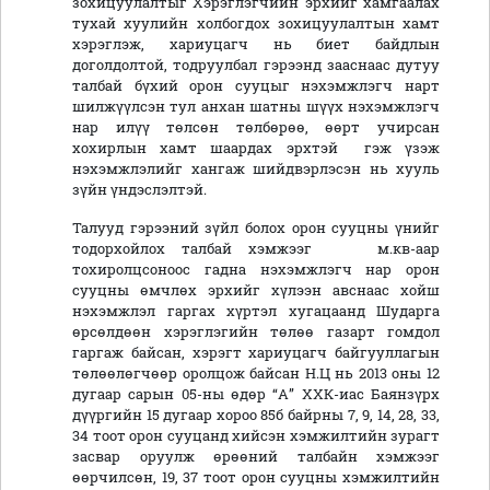
зохицуулалтыг Хэрэглэгчийн эрхийг хамгаалах
тухай хуулийн холбогдох зохицуулалтын хамт
хэрэглэж, хариуцагч нь биет байдлын
доголдолтой, тодруулбал гэрээнд зааснаас дутуу
талбай бүхий орон сууцыг нэхэмжлэгч нарт
шилжүүлсэн тул анхан шатны шүүх нэхэмжлэгч
нар илүү төлсөн төлбөрөө, өөрт учирсан
хохирлын хамт шаардах эрхтэй гэж үзэж
нэхэмжлэлийг хангаж шийдвэрлэсэн нь хууль
зүйн үндэслэлтэй.
Талууд гэрээний зүйл болох орон сууцны үнийг
тодорхойлох талбай хэмжээг м.кв-аар
тохиролцсоноос гадна нэхэмжлэгч нар орон
сууцны өмчлөх эрхийг хүлээн авснаас хойш
нэхэмжлэл гаргах хүртэл хугацаанд Шударга
өрсөлдөөн хэрэглэгийн төлөө газарт гомдол
гаргаж байсан, хэрэгт хариуцагч байгууллагын
төлөөлөгчөөр оролцож байсан Н.Ц нь 2013 оны 12
дугаар сарын 05-ны өдөр “А” ХХК-иас Баянзүрх
дүүргийн 15 дугаар хороо 85б байрны 7, 9, 14, 28, 33,
34 тоот орон сууцанд хийсэн хэмжилтийн зурагт
засвар оруулж өрөөний талбайн хэмжээг
өөрчилсөн, 19, 37 тоот орон сууцны хэмжилтийн