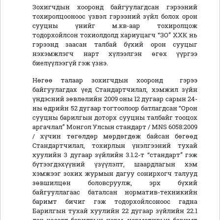
Зохигчдын хооронд байгуулагдсан гэрээний
тохиролцооноос үзвэл гэрээний зүйл болох орон
сууцны үнийг м.кв-аар тохиролцож
тодорхойлсон тохиолдолд хариуцагч “ЗО” ХХК нь
гэрээнд заасан талбай бүхий орон сууцыг
нэхэмжлэгч нарт хүлээлгэн өгөх үүргээ
биелүүлээгүй гэж үзнэ.
Нөгөө талаар зохигчдын хооронд гэрээ
байгуулагдах үед Стандартчилал, хэмжил зүйн
үндэсний зөвлөлийн 2009 оны 12 дугаар сарын 24-
ны өдрийн 52 дугаар тогтоолоор батлагдсан “Орон
сууцны барилгын доторх сууцны талбайг тооцох
аргачлал” Монгол Улсын стандарт / MNS 6058:2009
/ хүчин төгөлдөр мөрдөгдөж байсан бөгөөд
Стандартчилал, тохирлын үнэлгээний тухай
хуулийн 3 дугаар зүйлийн 3.1.2-т “стандарт” гэж
бүтээгдэхүүний үзүүлэлт, шаардлагын хэм
хэмжээг зохих журмын дагуу сонирхогч талууд
зөвшилцөн боловсруулж, эрх бүхий
байгууллагаас баталсан норматив-техникийн
баримт бичиг гэж тодорхойлсоноос гадна
Барилгын тухай хуулийн 22 дугаар зүйлийн 22.1