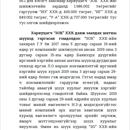
56.1 дэх хэсэгт зааснаар хариуцагч “ЗОК” ХХК-иас
шинжээчийн зардалд 1.986.002 төгрөгийг
гаргуулж “ИЭ” ХХК-д 400.000 төгрөг, “ИГ” ХХК-д
849.002 төгрөг, “У-А” ХХК-д 737.000 төгрөгийг тус
тус олгож шийдвэрлэжээ.
Хариуца
гч “ЗОК” ХХК
давж заалдах шатны
шүүхэд гаргасан гомдолдоо: “
ЗОК” ХХК-ийн
захирал Г.У би 2017 оны 5 дугаар сарын 19-ний
өдөр уг компанийг шилжүүлсэн авсан. 2019 оны 3
дугаар сарын 15-ны өдөр Баянзүрх дүүргийн
иргэний хэргийн анхан шатны шүүхэд дуудагдан
очиход иргэн Л.О нарын нэхэмжлэлтэй иргэний
хэргийн шүүх хурал 2019 оны 3 дугаар сарын 29-
ний өдөр болно гэж мэдэгдсэн. Гэтэл надад ямар
ч нэхэмжлэлийг гардуулж өгөөгүй, надаас
тайлбар аваагүй шүүх хурлыг явуулж хэргийг
шийдвэрлэсэнд гомдолтой байна. Шүүхээс 2019
оны 3 дугаар сарын 29-ний өдрийн шүүх хурлын
товыг манай өмгөөлөгч Н.З-д мэдэгдээгүйгээс
манай компаний эрх ашгаа хамгаалж шүүх
хуралд өмгөөлөгч оролцуулах эрхийг зөрчиж,
ямарч мэтгэлцээнгүйгээр шүүх хуралыг
явуулсан. Өмнө нь шүүх хуралд “ЗО” ХХК-ийн