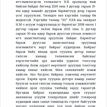
итгэмжлэгдсэн төлөөлөгч Н.Б оролцоод явж
байсан байдаг бөгөөд 2019 оны 3 дугаар сарын 15-
ны өдөр намайг дуудаж баримтууд дээр гарын
үсэг зуруулсан. Үнэндээ энэ хэргийн талаар би
мэдэхгүй. Хэргийн талаар “ЗО” ХХК-ны захирал
Н.М-с асууж тодруулахад уг барилгыг 2008 оноос 1
дүгээр сараас эхлэн барьж 2012 оны 11 дүгээр
сарын 30-ны өдөр барьж дуусган улсын комисст
өгч ашиглалтанд оруулсан байдаг. Барилгыг
барьж дуусган ашиглалтанд оруулаад
нэхэмжлэгч нарт байрыг худалдсан. Байрыг
барьж байх явцад орон сууцны дотор ханыг
гипсэн ханаар төлөвлөсөн байсныг
хэрэглэгчийн эрх ашгийн үүднээс тоосгоор
хийхээр болж зурагт өөрчлөлт оруулан тоосгоор
хамар ханыг хийсэн. Мөн салхивчийг нэмж
хийсэн. Энэ бүгдээс байрны хэмээнд өөрчлөлт
орсон. Харин орон сууцны доторх хамар ханыг
буулгах эсвэл гипсэн ханаар тооцон хэмжилтийг
хийвэл орон сууцны талбайд зөрүү гарахгүй.
Иргэдэд байрыг худалдахдаа орон сууцыг
анхнаасаа үзүүлж тохиролцон үнийг тохироод
худалдаж авах санал тавихад нь гэрээг байгуулж
нэгэнт худалдаж авах тал дээр байраа үзэж,