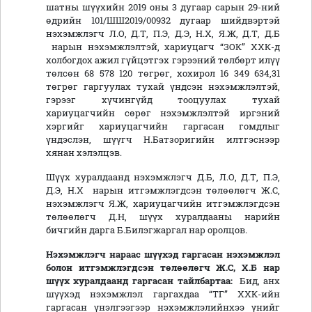
шатны шүүхийн 2019 оны 3 дугаар сарын 29-ний
өдрийн 101/ШШ2019/00932 дугаар шийдвэртэй
нэхэмжлэгч Л.О, Д.Т, П.Э, Д.Э, Н.Х, Я.Ж, Д.Т, Д.Б
нарын нэхэмжлэлтэй, хариуцагч “ЗОК” ХХК-д
холбогдох ажил гүйцэтгэх гэрээний төлбөрт илүү
төлсөн 68 578 120 төгрөг, хохирол 16 349 634,31
төгрөг гаргуулах тухай үндсэн нэхэмжлэлтэй,
гэрээг хүчингүйд тооцуулах тухай
хариуцагчийн сөрөг нэхэмжлэлтэй иргэний
хэргийг хариуцагчийн гаргасан гомдлыг
үндэслэн, шүүгч Н.Батзоригийн илтгэснээр
хянан хэлэлцэв.
Шүүх хуралдаанд нэхэмжлэгч Д.Б, Л.О, Д.Т, П.Э,
Д.Э, Н.Х нарын итгэмжлэгдсэн төлөөлөгч Ж.С,
нэхэмжлэгч Я.Ж, хариуцагчийн итгэмжлэгдсэн
төлөөлөгч Д.Н, шүүх хуралдааны нарийн
бичгийн дарга Б.Билэгжаргал нар оролцов.
Нэхэмжлэгч
нараас
шүүхэд
гаргасан нэхэмжлэл
болон
итгэмжлэгдсэн төлөөлөгч Ж.С, Х.Б нар
шүүх хуралдаанд гаргасан тайлбарт
аа
:
Бид, анх
шүүхэд нэхэмжлэл гаргахдаа “ТГ” ХХК-ийн
гаргасан үнэлгээгээр нэхэмжлэлийнхээ үнийг