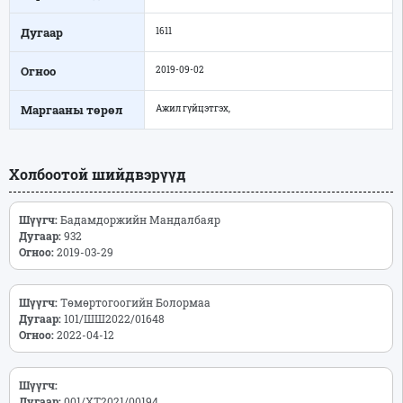
Дугаар
1611
Огноо
2019-09-02
Маргааны төрөл
Ажил гүйцэтгэх,
Холбоотой шийдвэрүүд
Шүүгч:
Бадамдоржийн Мандалбаяр
Дугаар:
932
Огноо:
2019-03-29
Шүүгч:
Төмөртогоогийн Болормаа
Дугаар:
101/ШШ2022/01648
Огноо:
2022-04-12
Шүүгч:
Дугаар:
001/ХТ2021/00194