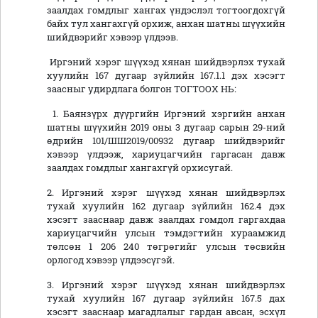
заалдах гомдлыг хангах үндэслэл тогтоогдохгүй
байх тул хангахгүй орхиж, анхан шатны шүүхийн
шийдвэрийг хэвээр үлдээв.
Иргэний хэрэг шүүхэд хянан шийдвэрлэх тухай
хуулийн 167 дугаар зүйлийн 167.1.1 дэх хэсэгт
заасныг удирдлага болгон ТОГТООХ НЬ:
1. Баянзүрх дүүргийн Иргэний хэргийн анхан
шатны шүүхийн 2019 оны 3 дугаар сарын 29-ний
өдрийн 101/ШШ2019/00932 дугаар шийдвэрийг
хэвээр үлдээж, хариуцагчийн гаргасан давж
заалдах гомдлыг хангахгүй орхисугай.
2. Иргэний хэрэг шүүхэд хянан шийдвэрлэх
тухай хуулийн 162 дугаар зүйлийн 162.4 дэх
хэсэгт зааснаар давж заалдах гомдол гаргахдаа
хариуцагчийн улсын тэмдэгтийн хураамжид
төлсөн 1 206 240 төгрөгийг улсын төсвийн
орлогод хэвээр үлдээсүгэй.
3. Иргэний хэрэг шүүхэд хянан шийдвэрлэх
тухай хуулийн 167 дугаар зүйлийн 167.5 дах
хэсэгт зааснаар магадлалыг гардан авсан, эсхүл