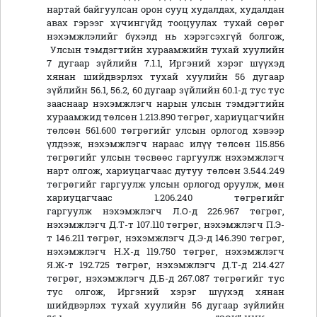
нартай байгуулсан орон сууц худалдах, худалдан
авах гэрээг хүчингүйд тооцуулах тухай сөрөг
нэхэмжлэлийг бүхэлд нь хэрэгсэхгүй болгож,
Улсын тэмдэгтийн хураамжийн тухай хуулийн
7 дугаар зүйлийн 7.1.1, Иргэний хэрэг шүүхэд
хянан шийдвэрлэх тухай хуулийн 56 дугаар
зүйлийн 56.1, 56.2, 60 дугаар зүйлийн 60.1-д тус тус
зааснаар нэхэмжлэгч нарын улсын тэмдэгтийн
хураамжид төлсөн 1.213.890 төгрөг, хариуцагчийн
төлсөн 561.600 төгрөгийг улсын орлогод хэвээр
үлдээж, нэхэмжлэгч нараас илүү төлсөн 115.856
төгрөгийг улсын төсвөөс гаргуулж нэхэмжлэгч
нарт олгож, хариуцагчаас дутуу төлсөн 3.544.249
төгрөгийг гаргуулж улсын орлогод оруулж, мөн
хариуцагчаас 1.206.240 төгрөгийг
гаргуулж нэхэмжлэгч Л.О-д 226.967 төгрөг,
нэхэмжлэгч Д.Т-т 107.110 төгрөг, нэхэмжлэгч П.Э-
т 146.211 төгрөг, нэхэмжлэгч Д.Э-д 146.390 төгрөг,
нэхэмжлэгч Н.Х-д 119.750 төгрөг, нэхэмжлэгч
Я.Ж-т 192.725 төгрөг, нэхэмжлэгч Д.Т-д 214.427
төгрөг, нэхэмжлэгч Д.Б-д 267.087 төгрөгийг тус
тус олгож, Иргэний хэрэг шүүхэд хянан
шийдвэрлэх тухай хуулийн 56 дугаар зүйлийн