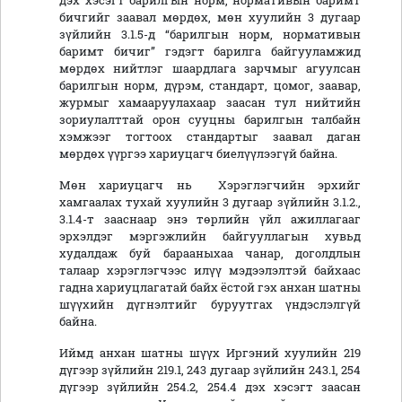
дэх хэсэгт барилгын норм, нормативын баримт
бичгийг заавал мөрдөх, мөн хуулийн 3 дугаар
зүйлийн 3.1.5-д “барилгын норм, нормативын
баримт бичиг” гэдэгт барилга байгууламжид
мөрдөх нийтлэг шаардлага зарчмыг агуулсан
барилгын норм, дүрэм, стандарт, цомог, заавар,
журмыг хамааруулахаар заасан тул нийтийн
зориулалттай орон сууцны барилгын талбайн
хэмжээг тогтоох стандартыг заавал даган
мөрдөх үүргээ хариуцагч биелүүлээгүй байна.
Мөн хариуцагч нь Хэрэглэгчийн эрхийг
хамгаалах тухай хуулийн 3 дугаар зүйлийн 3.1.2.,
3.1.4-т зааснаар энэ төрлийн үйл ажиллагааг
эрхэлдэг мэргэжлийн байгууллагын хувьд
худалдаж буй барааныхаа чанар, доголдлын
талаар хэрэглэгчээс илүү мэдээлэлтэй байхаас
гадна хариуцлагатай байх ёстой гэх анхан шатны
шүүхийн дүгнэлтийг буруутгах үндэслэлгүй
байна.
Иймд анхан шатны шүүх Иргэний хуулийн 219
дүгээр зүйлийн 219.1, 243 дугаар зүйлийн 243.1, 254
дүгээр зүйлийн 254.2, 254.4 дэх хэсэгт заасан