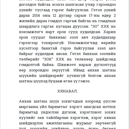
доголдол байгаа эсэхээ шалгасан учир гэрээндээ
үүнийг тусгаад гэрээг байгуулсан. Гэтэл үүний
дараа 2014 оны 12 дугаар сарын 17-ны өдөр 2
жилийн дараа гомдол гаргаж байгаа нь гомдлын
шаардлага гаргах хугацаа дууссан. “ЗО” ХХК нь
нэхэмжлэгч нарт орон сууц худалдсан. Харин
орон сууцыг банкнаас зээл авч худалдахаар
гэрээгээр тохироогүй. Нэхэмжлэгчид өөрийн
хүсэлтээр банктай гэрээ байгуулан зээл авч
байрыг худалдаж авсан. Гэтэл банкын зээлийн
төлбөрийг “ЗОК” ХХК нь төлөхөөр шийдсэнд
гомдолтой байна. Шинжээч нарын дүгнэлтүүд
өөр хоорондоо зөрүүтэй. Иймд анхан шатны
шүүхийн шийдвэрийг хүчингүй болгож анхан
шатны шүүхэд буцааж өгнө үү гэжээ.
ХЯНАВАЛ:
Анхан шатны шүүх зохигчдын хооронд үүссэн
маргааны үйл баримтыг хэрэгт авагдсан нотлох
баримтад үндэслэн дүгнэж, хэрэглэвэл зохих
хуулийг зөв тайлбарлан хэрэглэж, хэрэг хянан
шийдвэрлэх ажиллагааны журмыг зөрчөөгүй
тул шүүхийн шийдвэр хууль ёсны бөгөөд