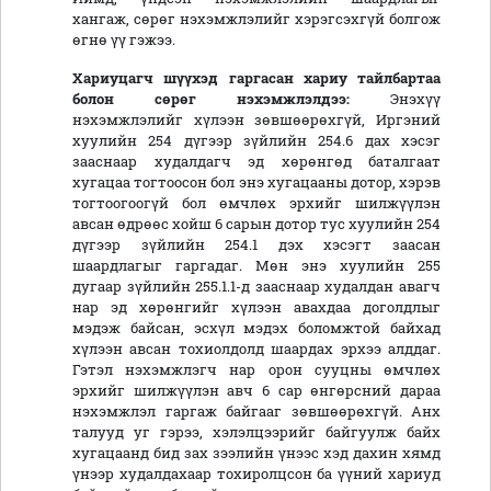
хангаж, сөрөг нэхэмжлэлийг хэрэгсэхгүй болгож
өгнө үү гэжээ.
Хариуца
гч
шүүх
э
д гаргасан
хариу тайлбартаа
болон сөрөг нэхэмжлэлдээ:
Энэхүү
нэхэмжлэлийг хүлээн зөвшөөрөхгүй, Иргэний
хуулийн 254 дүгээр зүйлийн 254.6 дах хэсэг
зааснаар худалдагч эд хөрөнгөд баталгаат
хугацаа тогтоосон бол энэ хугацааны дотор, хэрэв
тогтоогоогүй бол өмчлөх эрхийг шилжүүлэн
авсан өдрөөс хойш 6 сарын дотор тус хуулийн 254
дүгээр зүйлийн 254.1 дэх хэсэгт заасан
шаардлагыг гаргадаг. Мөн энэ хуулийн 255
дугаар зүйлийн 255.1.1-д зааснаар худалдан авагч
нар эд хөрөнгийг хүлээн авахдаа доголдлыг
мэдэж байсан, эсхүл мэдэх боломжтой байхад
хүлээн авсан тохиолдолд шаардах эрхээ алддаг.
Гэтэл нэхэмжлэгч нар орон сууцны өмчлөх
эрхийг шилжүүлэн авч 6 сар өнгөрсний дараа
нэхэмжлэл гаргаж байгааг зөвшөөрөхгүй. Анх
талууд уг гэрээ, хэлэлцээрийг байгуулж байх
хугацаанд бид зах зээлийн үнээс хэд дахин хямд
үнээр худалдахаар тохиролцсон ба үүний хариуд