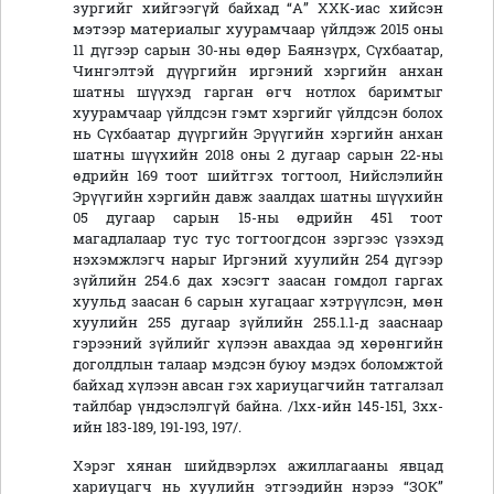
зургийг хийгээгүй байхад “А” ХХК-иас хийсэн
мэтээр материалыг хуурамчаар үйлдэж 2015 оны
11 дүгээр сарын 30-ны өдөр Баянзүрх, Сүхбаатар,
Чингэлтэй дүүргийн иргэний хэргийн анхан
шатны шүүхэд гарган өгч нотлох баримтыг
хуурамчаар үйлдсэн гэмт хэргийг үйлдсэн болох
нь Сүхбаатар дүүргийн Эрүүгийн хэргийн анхан
шатны шүүхийн 2018 оны 2 дугаар сарын 22-ны
өдрийн 169 тоот шийтгэх тогтоол, Нийслэлийн
Эрүүгийн хэргийн давж заалдах шатны шүүхийн
05 дугаар сарын 15-ны өдрийн 451 тоот
магадлалаар тус тус тогтоогдсон зэргээс үзэхэд
нэхэмжлэгч нарыг Иргэний хуулийн 254 дүгээр
зүйлийн 254.6 дах хэсэгт заасан гомдол гаргах
хуульд заасан 6 сарын хугацааг хэтрүүлсэн, мөн
хуулийн 255 дугаар зүйлийн 255.1.1-д зааснаар
гэрээний зүйлийг хүлээн авахдаа эд хөрөнгийн
доголдлын талаар мэдсэн буюу мэдэх боломжтой
байхад хүлээн авсан гэх хариуцагчийн татгалзал
тайлбар үндэслэлгүй байна. /1хх-ийн 145-151, 3хх-
ийн 183-189, 191-193, 197/.
Хэрэг хянан шийдвэрлэх ажиллагааны явцад
хариуцагч нь хуулийн этгээдийн нэрээ “ЗОК”