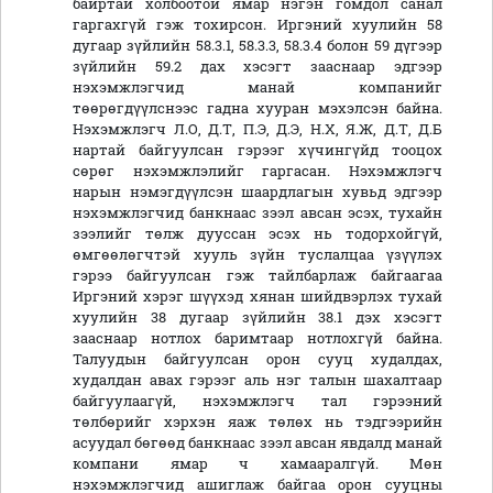
байртай холбоотой ямар нэгэн гомдол санал
гаргахгүй гэж тохирсон. Иргэний хуулийн 58
дугаар зүйлийн 58.3.1, 58.3.3, 58.3.4 болон 59 дүгээр
зүйлийн 59.2 дах хэсэгт зааснаар эдгээр
нэхэмжлэгчид манай компанийг
төөрөгдүүлснээс гадна хууран мэхэлсэн байна.
Нэхэмжлэгч Л.О, Д.Т, П.Э, Д.Э, Н.Х, Я.Ж, Д.Т, Д.Б
нартай байгуулсан гэрээг хүчингүйд тооцох
сөрөг нэхэмжлэлийг гаргасан. Нэхэмжлэгч
нарын нэмэгдүүлсэн шаардлагын хувьд эдгээр
нэхэмжлэгчид банкнаас зээл авсан эсэх, тухайн
зээлийг төлж дууссан эсэх нь тодорхойгүй,
өмгөөлөгчтэй хууль зүйн туслалцаа үзүүлэх
гэрээ байгуулсан гэж тайлбарлаж байгаагаа
Иргэний хэрэг шүүхэд хянан шийдвэрлэх тухай
хуулийн 38 дугаар зүйлийн 38.1 дэх хэсэгт
зааснаар нотлох баримтаар нотлохгүй байна.
Талуудын байгуулсан орон сууц худалдах,
худалдан авах гэрээг аль нэг талын шахалтаар
байгуулаагүй, нэхэмжлэгч тал гэрээний
төлбөрийг хэрхэн яаж төлөх нь тэдгээрийн
асуудал бөгөөд банкнаас зээл авсан явдалд манай
компани ямар ч хамааралгүй. Мөн
нэхэмжлэгчид ашиглаж байгаа орон сууцны