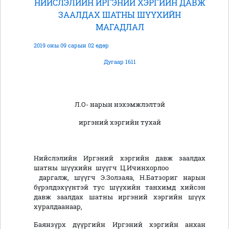
НИЙСЛЭЛИЙН ИРГЭНИЙ ХЭРГИЙН ДАВЖ
ЗААЛДАХ ШАТНЫ ШҮҮХИЙН
МАГАДЛАЛ
2019 оны 09 сарын 02 өдөр
Дугаар 1611
Л.О- нарын нэхэмжлэлтэй
иргэний хэргийн тухай
Нийслэлийн Иргэний хэргийн давж заалдах
шатны шүүхийн шүүгч Ц.Ичинхорлоо
даргалж, шүүгч Э.Золзаяа, Н.Батзориг нарын
бүрэлдэхүүнтэй тус шүүхийн танхимд хийсэн
давж заалдах шатны иргэний хэргийн шүүх
хуралдаанаар,
Баянзүрх дүүргийн Иргэний хэргийн анхан