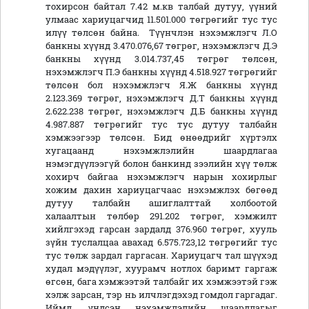
тохирсон байтал 7.42 м.кв талбай дутуу, үүний
улмаас хариуцагчид 11.501.000 төгрөгийг тус тус
илүү төлсөн байна. Түүнчлэн нэхэмжлэгч Л.О
банкны хүүнд 3.470.076,67 төгрөг, нэхэмжлэгч Д.Э
банкны хүүнд 3.014.737,45 төгрөг төлсөн,
нэхэмжлэгч П.Э банкны хүүнд 4.518.927 төгрөгийг
төлсөн бол нэхэмжлэгч Я.Ж банкны хүүнд
2.123.369 төгрөг, нэхэмжлэгч Д.Т банкны хүүнд
2.622.238 төгрөг, нэхэмжлэгч Д.Б банкны хүүнд
4.987.887 төгрөгийг тус тус дутуу талбайн
хэмжээгээр төлсөн. Бид өнөөдрийг хүртэлх
хугацаанд нэхэмжлэлийн шаардлагаа
нэмэгдүүлээгүй болон банкинд зээлийн хүү төлж
хохирч байгаа нэхэмжлэгч нарын хохирлыг
хожим дахин хариуцагчаас нэхэмжлэх бөгөөд
дутуу талбайн ашиглалттай холбоотой
халаалтын төлбөр 291.202 төгрөг, хэмжилт
хийлгэхэд гарсан зардалд 376.960 төгрөг, хууль
зүйн туслалцаа авахад 6.575.723,12 төгрөгийг тус
тус төлж зардал гаргасан. Хариуцагч тал шүүхэд
худал мэдүүлэг, хуурамч нотлох баримт гаргаж
өгсөн, бага хэмжээтэй талбайг их хэмжээтэй гэж
хэлж зарсан, тэр нь илчлэгдэхэд гомдол гаргадаг.
Иймд, үндсэн нэхэмжлэлийн шаардлагыг