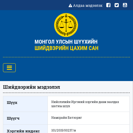
Алдаа мэдээлэх
Шийдвэрийн мэдээлэл
Шүүх
Нийслэлийн Иргэний хэргийн давж заалдах
шатны шүүх
Шүүгч
Намсрайн Батзориг
Хэргийн индекс
101/2015/00237/и