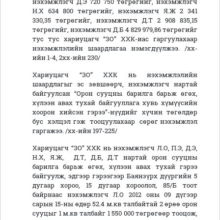
нэхэмжлэгч Д.Э 720 750 төгрөгийг, нэхэмжлэгч
Н.Х 634 800 төгрөгийг, нэхэмжлэгч Я.Ж 2 341
330,35 төгрөгийг, нэхэмжлэгч Д.Т 2 908 835,15
төгрөгийг, нэхэмжлэгч Д.Б 4 829 979,86 төгрөгийг
тус тус хариуцагч “ЗО” ХХК-иас гаргуулахаар
нэхэмжлэлийн шаардлагаа нэмэгдүүлжээ. /хх-
ийн 1-4, 2хх-ийн 230/
Хариуцагч “ЗО” ХХК нь нэхэмжлэлийн
шаардлагыг эс зөвшөөрч, нэхэмжлэгч нартай
байгуулсан “Орон сууцны барилга барьж өгөх,
хүлээн авах тухай байгууллага хувь хүмүүсийн
хоорон хийсэн гэрээ”-нүүдийг хүчин төгөлдөр
бус хэлцэл гэж тооцуулахаар сөрөг нэхэмжлэл
гаргажээ. /хх-ийн 197-225/
Хариуцагч “ЗО” ХХК нь нэхэмжлэгч Л.О, П.Э, Д.Э,
Н.Х, Я.Ж, Д.Т, Д.Б, Д.Т нартай орон сууцны
барилга барьж өгөх, хүлээн авах тухай гэрээ
байгуулж, эдгээр гэрээгээр Баянзүрх дүүргийн 5
дугаар хороо, 15 дугаар хороолол, 85/Б тоот
байрнаас нэхэмжлэгч Л.О 2012 оны 09 дүгээр
сарын 15-ны өдөр 52.4 м.кв талбайтай 2 өрөө орон
сууцыг 1 м.кв талбайг 1 550 000 төгрөгөөр тооцож,