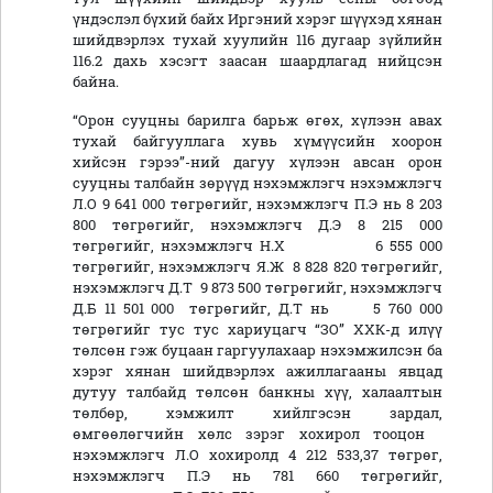
үндэслэл бүхий байх Иргэний хэрэг шүүхэд хянан
шийдвэрлэх тухай хуулийн 116 дугаар зүйлийн
116.2 дахь хэсэгт заасан шаардлагад нийцсэн
байна.
“Орон сууцны барилга барьж өгөх, хүлээн авах
тухай байгууллага хувь хүмүүсийн хоорон
хийсэн гэрээ”-ний дагуу хүлээн авсан орон
сууцны талбайн зөрүүд нэхэмжлэгч нэхэмжлэгч
Л.О 9 641 000 төгрөгийг, нэхэмжлэгч П.Э нь 8 203
800 төгрөгийг, нэхэмжлэгч Д.Э 8 215 000
төгрөгийг, нэхэмжлэгч Н.Х 6 555 000
төгрөгийг, нэхэмжлэгч Я.Ж 8 828 820 төгрөгийг,
нэхэмжлэгч Д.Т 9 873 500 төгрөгийг, нэхэмжлэгч
Д.Б 11 501 000 төгрөгийг, Д.Т нь 5 760 000
төгрөгийг тус тус хариуцагч “ЗО” ХХК-д илүү
төлсөн гэж буцаан гаргуулахаар нэхэмжилсэн ба
хэрэг хянан шийдвэрлэх ажиллагааны явцад
дутуу талбайд төлсөн банкны хүү, халаалтын
төлбөр, хэмжилт хийлгэсэн зардал,
өмгөөлөгчийн хөлс зэрэг хохирол тооцон
нэхэмжлэгч Л.О хохиролд 4 212 533,37 төгрөг,
нэхэмжлэгч П.Э нь 781 660 төгрөгийг,