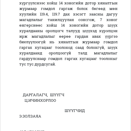
хүргүүлснээс хойш 14 хоногийн дотор хяналтын
журмаар гомдол гаргаж болох бөгөөд мөн
хуулийн 119.4, 119.7 дах хэсэгт заасны дагуу
магадлалыг танилцуулан сонсгож, 7 хоног
өнгөрснөөс хойш 14 хоногийн дотор шүүх
хуралдааны оролцогч талууд шүүхэд хүрэлцэн
ирж магадлалыг өөрөө гардан авах үүргээ
биелүүлээгүй нь хяналтын журмаар гомдол
гаргах хугацааг тоолоход саад болохгүй, шүүх
хуралдаанд оролцоогүй талд магадлалыг
гардуулснаар гомдол гаргах хугацааг тоолохыг
тус тус дурдсугай.
ДАРГАЛАГЧ, ШҮҮГЧ
Ц.ИЧИНХОРЛОО
ШҮҮГЧИД
Э.ЗОЛЗАЯА