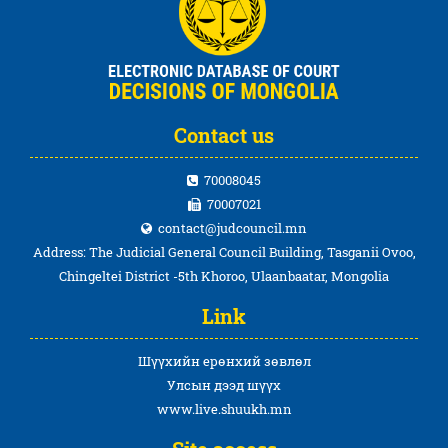
Contact us
70008045
70007021
contact@judcouncil.mn
Address: The Judicial General Council Building, Tasganii Ovoo,
Chingeltei District -5th Khoroo, Ulaanbaatar, Mongolia
Link
Шүүхийн ерөнхий зөвлөл
Улсын дээд шүүх
www.live.shuukh.mn