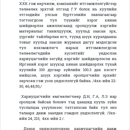
ХХК гэж өөрчилж, компанийг итгэмжлэлгүйгээр
төлөөлөх эрхтэй этгээд Г.У болох нь хуулийн
этгээдийн улсын бүртгэлийн лавлагаагаар
тогтоогдсон тул түүнийг хэрэг хянан
шийдвэрлэх ажиллагаанд оролцуулж хэргийн
материалыг танилцуулж, хуульд заасан эрх,
үүргийг тайлбарлан өгч, түүнд шүүх хуралдааны
товыг хуульд заасан журмын дагуу мэдэгдсэн
тул нэхэмжлэгч нарын итгэмжлэгдсэн
төлөөлөгчдийн хүсэлтийг үндэслэн
хариуцагчийн эзгүйд хэргийг шийдвэрлэсэн нь
Иргэний хэрэг шүүхэд хянан шийдвэрлэх тухай
хуулийн 100 дугаар зүйлийн 100.3 дах хэсэгт
нийцсэн, шүүх хэргийн оролцогчийн эрхийг
зөрчсөн гэж үзэх үндэслэлгүй байна. /4хх-ийн 22-
30, 46,48,50,/
Хариуцагчийн өмгөөлөгчөөр Д.Н, Г.А, Л.З нар
оролцож байсан боловч тэд цаашид хууль зүйн
туслалцаа үзүүлэхээс татгалзсан байх тул энэ
талаарх давж заалдах гомдол үндэслэлгүй. /3хх-
ийн 24, 213, 4хх-ийн 2 /.
Дээрх үндэслэлүүдээр хариуцагчийн давж