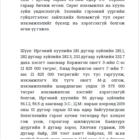
гараар бичиж өгсөн. Сөрөг нэхэмжлэл нь хууль
зүйн үндэслэлгүй. Зээлийн гэрээний үүргийн
гүйцэтгэлээс зайлсхийх боломжгүй тул сөрөг
нэхэмжлэлийг бүхэлд нь хэрэгсэхгүй болгож
өгнө үү гэжээ.
Шүүх: Иргэний хуулийн 281 дүгээр зүйлийн 281.1,
282 дугаар зүйлийн 282.3, 232 дугаар зүйлийн 232.7
дахь хэсэгт зааснаар Боржигон овогт З-ийн С-эс
21 825 000 төгрөг, Хиад боржигон овогт Г-ийн Т-
аас 21 825 000 төгрөгийг тус тус гаргуулж,
нэхэмжлэгч Их тугч овогт М-д олгож,
нэхэмжлэлийн шаардлагаас үлдэх 19 575 000
төгрөг нэхэмжилсэн хэсгийг хэрэгсэхгүй
болгож, Иргэний хуулийн 56 дугаар зүйлийн
56.1.2, 56.5-д зааснаар З.С-, Ц.М- нарын хооронд 2019
оны 01 дүгээр сарын 03-ны өдөр байгуулагдсан
бэлэглэлийн гэрээг хүчин төгөлдөр бус хэлцэл
гэж үзэж, гэрээгээр шилжүүлсэн Баянзүрх
дүүргийн 8 дугаар хороо, Хилчин гудамж, 106
дугаар байр, 158 тоот хаягт байрлах, 55 м.кв