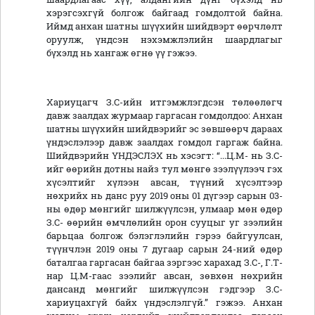
хэрэгсэхгүй болгож байгаад гомдолтой байна.
Иймд анхан шатны шүүхийн шийдвэрт өөрчлөлт
оруулж, үндсэн нэхэмжлэлийн шаардлагыг
бүхэлд нь хангаж өгнө үү гэжээ.
Хариуцагч З.С-ийн итгэмжлэгдсэн төлөөлөгч
давж заалдах журмаар гаргасан гомдолдоо: Анхан
шатны шүүхийн шийдвэрийг эс зөвшөөрч дараах
үндэслэлээр давж заалдах гомдол гаргаж байна.
Шийдвэрийн ҮНДЭСЛЭХ нь хэсэгт: “...Ц.М- нь З.С-
ийг өөрийн дотны найз тул мөнгө зээлүүлээч гэх
хүсэлтийг хүлээн авсан, түүний хүсэлтээр
нөхрийх нь данс руу 2019 оны 01 дүгээр сарын 03-
ны өдөр мөнгийг шилжүүлсэн, улмаар мөн өдөр
З.С- өөрийн өмчлөлийн орон сууцыг уг зээлийн
барьцаа болгож бэлэглэлийн гэрээ байгуулсан,
түүнчлэн 2019 оны 7 дугаар сарын 24-ний өдөр
баталгаа гаргасан байгаа зэргээс харахад З.С-, Г.Т-
нар Ц.М-гаас зээлийг авсан, зөвхөн нөхрийн
дансанд мөнгийг шилжүүлсэн гэдгээр З.С-
хариуцахгүй байх үндэслэлгүй.” гэжээ. Анхан