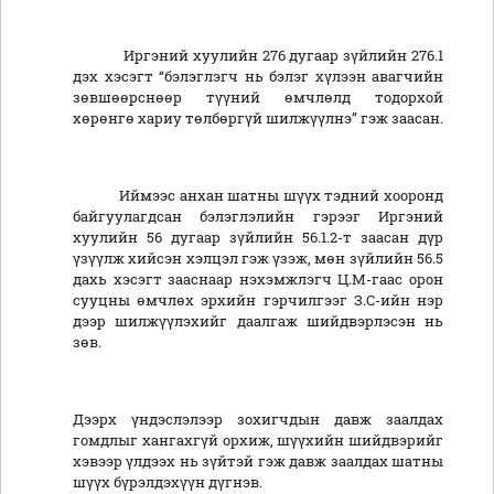
Иргэний хуулийн 276 дугаар зүйлийн 276.1
дэх хэсэгт “бэлэглэгч нь бэлэг хүлээн авагчийн
зөвшөөрснөөр түүний өмчлөлд тодорхой
хөрөнгө хариу төлбөргүй шилжүүлнэ” гэж заасан.
Иймээс анхан шатны шүүх тэдний хооронд
байгуулагдсан бэлэглэлийн гэрээг Иргэний
хуулийн 56 дугаар зүйлийн 56.1.2-т заасан дүр
үзүүлж хийсэн хэлцэл гэж үзэж, мөн зүйлийн 56.5
дахь хэсэгт зааснаар нэхэмжлэгч Ц.М-гаас орон
сууцны өмчлөх эрхийн гэрчилгээг З.С-ийн нэр
дээр шилжүүлэхийг даалгаж шийдвэрлэсэн нь
зөв.
Дээрх үндэслэлээр зохигчдын давж заалдах
гомдлыг хангахгүй орхиж, шүүхийн шийдвэрийг
хэвээр үлдээх нь зүйтэй гэж давж заалдах шатны
шүүх бүрэлдэхүүн дүгнэв.