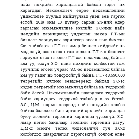
найз нөхдийн харилцаатай байсан гэдэг нь
харагддаг. Нэхэмжлэгч өөрөө нэхэмжлэлийн
үндэслэлээ хуульд нийцүүлээд үнэн зөв гаргах
ёстой. 2019 оны 10 дугаар сарын 24-ний өдөр
гаргасан нэхэмжлэлдээ зээлийг З.С-ийн найз
нөхдийн харилцаанд үндэслэн нөхөр Г.Т-ын
бизнест зарцуулах зорилгоор авсан гэж бичсэн.
Сая тайлбартаа Г.Т-ыг ямар бизнес хийдгийг нь
мэдэхгүй, зээл өгсөн гэж хэлсэн. Г.Т-ын бизнест
зориулж өгсөн зээлээ Г.Т-аас нэхэмжлээд байгаа
юм уу, эсхүл З.С- найз нөхдийн холбоотой гэж
зуучилж өгсөн учраас З.С-эс нэхэмжлээд байгаа
юм уу гэдэг нь тодорхойгүй байна. Г.Т- 43.650.000
төгрөгийг хүлээн зөвшөөрөөд байхад З.С-эс
хэдэн төгрөгийг нэхэмжлээд байгаа нь тодорхой
байх ёстой. Нэхэмжлэлийн шаардлага тодорхой
байж хариуцагч тодорхой тайлбар өгөх ёстой.
З.С-, Ц.М- нарын хооронд найз нөхдийн холбоо
байгаа болохоос биш иргэний эрх зүйн харилцаа
буюу зээлийн гэрээний харилцаа үүсээгүй. З.С-
ямар нэгэн байдлаар зээлийн гэрээний дагуу
Ц.М-д мөнгө төлөх үндэслэлгүй тул З.С-д
холбогдох шаардлагыг хэрэгсэхгүй болгож өгнө