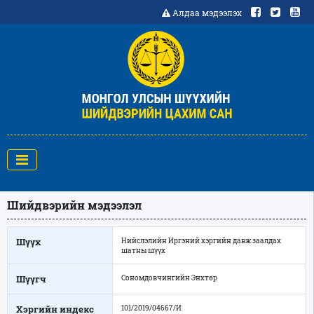
Алдаа мэдээлэх
Шийдвэрийн мэдээлэл
Шүүх
Нийслэлийн Иргэний хэргийн давж заалдах
шатны шүүх
Шүүгч
Сономдовчингийн Энхтөр
Хэргийн индекс
101/2019/04667/И