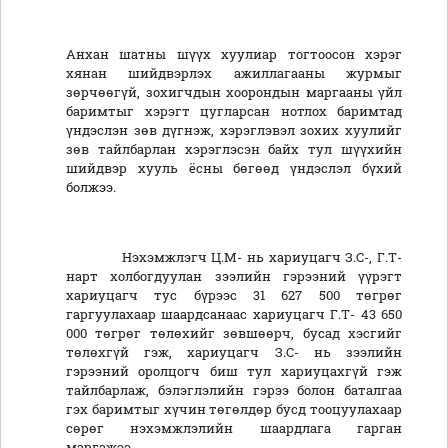
Анхан шатны шүүх хуулиар тогтоосон хэрэг
хянан шийдвэрлэх ажиллагааны журмыг
зөрчөөгүй, зохигчдын хоорондын маргааны үйл
баримтыг хэрэгт цугларсан нотлох баримтад
үндэслэн зөв дүгнэж, хэрэглэвэл зохих хуулийг
зөв тайлбарлан хэрэглэсэн байх тул шүүхийн
шийдвэр хууль ёсны бөгөөд үндэслэл бүхий
болжээ.
Нэхэмжлэгч Ц.М- нь хариуцагч З.С-, Г.Т-
нарт холбогдуулан зээлийн гэрээний үүрэгт
хариуцагч тус бүрээс 31 627 500 төгрөг
гаргуулахаар шаардсанаас хариуцагч Г.Т- 43 650
000 төгрөг төлөхийг зөвшөөрч, бусад хэсгийг
төлөхгүй гэж, хариуцагч З.С- нь зээлийн
гэрээний оролцогч биш тул хариуцахгүй гэж
тайлбарлаж, бэлэглэлийн гэрээ болон баталгаа
гэх баримтыг хүчин төгөлдөр бусд тооцуулахаар
сөрөг нэхэмжлэлийн шаардлага гарган
маргажээ.