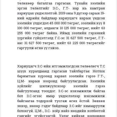
төлөхөөр баталгаа гаргасан. Тухайн зээлийн
эргэн төлөлтийг З.С-, Г.Т- нар нь хамтран
хариуцах үндэслэлтэй. 2019 оны 9 дүгээр сарын 19-
ний өдрийн байдлаар хариуцагч нарын үндсэн
зээлийн үлдэгдэл 45 000 000 төгрөг, зээлийн хүү 8
100 000 төгрөг, алданги 10 125 000 төгрөг, нийт 63
255 000 төгрөг байна. Иймд зээлийн гэрээний
үүргийн гүйцэтгэлд Г.С-эс 31 627 500 төгрөг, Г.Т-
аас 31 627 500 төгрөг, нийт 63 225 000 төгрөгийг
гаргуулж өгнө үү гэжээ.
Хариуцагч З.С-ийн итгэмжлэгдсэн төлөөлөгч Т.С
шүүх хуралдаанд гаргасан тайлбартаа: Нотлох
баримтын хүрээнд харвал зээлийн гэрээ Г.Т-,
Ц.М- нарын хооронд байгуулагдсан. Зээлийн
зүйлийг шилжүүлснээр зээлийн гэрээ
байгуулсанд тооцдог. З.С-эс нэхэмжилж байгаа
бол З.С-эгээс ямар үндэслэлээр нэхэмжилж
байгаагаа тодорхой тусгаж өгөх ёстой. Зөвхөн
эхнэр, нөхөр гэдэг байдлаар З.С-ийг хамааруулж
болохгүй. Ц.М-, З.С- хоёр найз нөхдийн холбоотой
гэдгийг үгүйсгээгүй. Үзлэг хийхэд хоорондоо