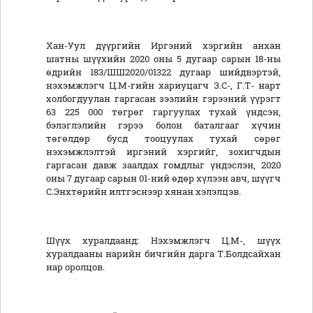
Хан-Уул дүүргийн Иргэний хэргийн анхан
шатны шүүхийн 2020 оны 5 дугаар сарын 18-ны
өдрийн 183/ШШ2020/01322 дугаар шийдвэртэй,
нэхэмжлэгч Ц.М-гийн хариуцагч З.С-, Г.Т- нарт
холбогдуулан гаргасан зээлийн гэрээний үүрэгт
63 225 000 төгрөг гаргуулах тухай үндсэн,
бэлэглэлийн гэрээ болон баталгааг хүчин
төгөлдөр бусд тооцуулах тухай сөрөг
нэхэмжлэлтэй иргэний хэргийг, зохигчдын
гаргасан давж заалдах гомдлыг үндэслэн, 2020
оны 7 дугаар сарын 01-ний өдөр хүлээн авч, шүүгч
С.Энхтөрийн илтгэснээр хянан хэлэлцэв.
Шүүх хуралдаанд: Нэхэмжлэгч Ц.М-, шүүх
хуралдааны нарийн бичгийн дарга Т.Болдсайхан
нар оролцов.