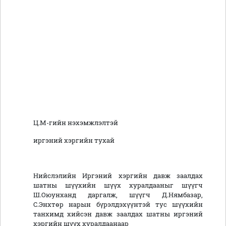
Ц.М-гийн нэхэмжлэлтэй
иргэний хэргийн тухай
Нийслэлийн Иргэний хэргийн давж заалдах
шатны шүүхийн шүүх хуралдааныг шүүгч
Ш.Оюунханд даргалж, шүүгч Д.Нямбазар,
С.Энхтөр нарын бүрэлдэхүүнтэй тус шүүхийн
танхимд хийсэн давж заалдах шатны иргэний
хэргийн шүүх хуралдаанаар