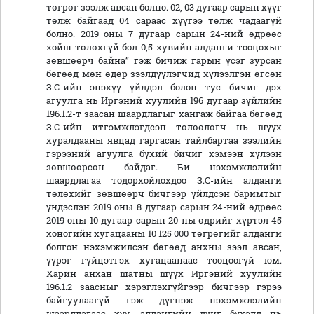
төгрөг зээлж авсан болно. 02, 03 дугаар сарын хүүг
төлж байгаад 04 сараас хүүгээ төлж чадаагүй
болно. 2019 оны 7 дугаар сарын 24-ний өдрөөс
хойш төлөхгүй бол 0,5 хувийн алданги тооцохыг
зөвшөөрч байна” гэж бичиж гарын үсэг зурсан
бөгөөд мөн өдөр зээлдүүлэгчид хүлээлгэн өгсөн
З.С-ийн энэхүү үйлдэл болон тус бичиг дэх
агуулга нь Иргэний хуулийн 196 дугаар зүйлийн
196.1.2-т заасан шаардлагыг хангаж байгаа бөгөөд
З.С-ийн итгэмжлэгдсэн төлөөлөгч нь шүүх
хуралдааны явцад гаргасан тайлбартаа зээлийн
гэрээний агуулга бүхий бичиг хэмээн хүлээн
зөвшөөрсөн байдаг. Би нэхэмжлэлийн
шаардлагаа тодорхойлохдоо З.С-ийн алданги
төлөхийг зөвшөөрч бичгээр үйлдсэн баримтыг
үндэслэн 2019 оны 8 дугаар сарын 24-ний өдрөөс
2019 оны 10 дугаар сарын 20-ны өдрийг хүртэл 45
хоногийн хугацааны 10 125 000 төгрөгийг алданги
болгон нэхэмжилсэн бөгөөд анхны зээл авсан,
үүрэг гүйцэтгэх хугацаанаас тооцоогүй юм.
Харин анхан шатны шүүх Иргэний хуулийн
196.1.2 заасныг хэрэглэхгүйгээр бичгээр гэрээ
байгуулаагүй гэж дүгнэж нэхэмжлэлийн
шаардлагаас хүү, алдангийн дүнг бүхэлд нь