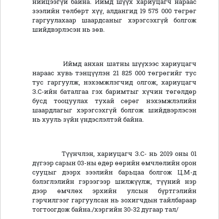
нийцээгүй байна. Иймд шүүх хариуцагч нараас
зээлийн төлбөрт хүү, алдангид 19 575 000 төгрөг
гаргуулахаар шаардсаныг хэрэгсэхгүй болгож
шийдвэрлэсэн нь зөв.
Иймд анхан шатны шүүхээс хариуцагч
нараас хувь тэнцүүлэн 21 825 000 төгрөгийг тус
тус гаргуулж, нэхэмжлэгчид олгож, хариуцагч
З.С-ийн баталгаа гэх баримтыг хүчин төгөлдөр
бусд тооцуулах тухай сөрөг нэхэмжлэлийн
шаардлагыг хэрэгсэхгүй болгож шийдвэрлэсэн
нь хууль зүйн үндэслэлтэй байна.
Түүнчлэн, хариуцагч З.С- нь 2019 оны 01
дүгээр сарын 03-ны өдөр өөрийн өмчлөлийн орон
сууцыг дээрх зээлийн барьцаа болгож Ц.М-д
бэлэглэлийн гэрээгээр шилжүүлж, түүний нэр
дээр өмчлөх эрхийн улсын бүртгэлийн
гэрчилгээг гаргуулсан нь зохигчдын тайлбараар
тогтоогдож байна./хэргийн 30-32 дугаар тал/