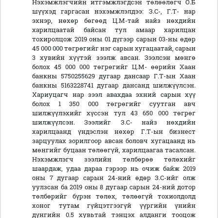
Нэхэмжлэгчийн итгэмжлэгдсэн төлөөлөгч О.Б
шүүхэд гаргасан нэхэмжлэлдээ: З.С-, Г.Т- нар
эхнэр, нөхөр бөгөөд Ц.М-тай найз нөхдийн
харилцаатай байсан тул амаар харилцан
тохиролцож 2019 оны 01 дүгээр сарын 03-ны өдөр
45 000 000 төгрөгийг нэг сарын хугацаатай, сарын
3 хувийн хүүтэй зээлж авсан. Зээлсэн мөнгө
болох 45 000 000 төгрөгийг Ц.М- өөрийн Хаан
банкны 5750255629 дугаар дансаар Г.Т-ын Хаан
банкны 5163228741 дугаар дансанд шилжүүлсэн.
Хариуцагч нар зээл авахдаа эхний сарын хүү
болох 1 350 000 төгрөгийг суутган авч
шилжүүлэхийг хүссэн тул 43 650 000 төгрөг
шилжүүлсэн. Зээлийг З.С- найз нөхдийн
харилцаанд үндэслэн нөхөр Г.Т-ын бизнест
зарцуулах зорилгоор авсан боловч хугацаанд нь
мөнгийг буцаан төлөөгүй, харилцаагаа тасалсан.
Нэхэмжлэгч зээлийн төлбөрөө төлөхийг
шаардаж, удаа дараа гэрээр нь очиж байж 2019
оны 7 дугаар сарын 24-ний өдөр З.С-ийг олж
уулзсан ба 2019 оны 8 дугаар сарын 24-ний дотор
төлбөрийг бүрэн төлөх, төлөөгүй тохиолдолд
хоног тутам гүйцэтгээгүй үүргийн үнийн
дүнгийн 0.5 хувьтай тэнцэх алданги тооцож