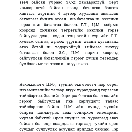
зээл байсан учраас З.С-д хамааралгүй. Өөрт
хамааралгүй байсан зээлд баталгаа болгож
хавтаст хэргийн 4 дүгээр хуудсанд авагдсан
баталгааг бичиж өгсөн. Энэ баталгаа нь зээлийн
гэрээ шиг баталгаа болсон. Г.Т-, Ц.М- хоёрын
хооронд хичнээн төгрөгийн зээлийн гэрээ
байгуулагдсан, хэдэн төгрөгийн үүргийг Г.Т-
хүлээж байгаа, хүлээх үүргийг хэдий хугацаанд
өгөх ёстой нь тодорхойгүй. Тиймээс энэхүү
баталгааг болон З.С-, Ц.М- нарын хооронд
байгуулсан бэлэглэлийн гэрээг хүчин төгөлдөр
бус болохыг тогтоож өгнө үү гэжээ.
Нэхэмжлэгч Ц.М-, түүний өмгөөлөгч нар сөрөг
нэхэмжлэлийн талаар шүүх хуралдаанд гаргасан
тайлбартаа: Зээлийн барьцаа болгож бэлэглэлийн
гэрээг байгуулсан гэж хариуцагч талаас
тайлбарлаж байна. Ц.М-гийн хувьд тухайн
байрыг шилжүүлж авах сонирхол өнөөдрийг
хүртэл байхгүй. Орон сууцыг нь хураагаад авах
байсан бол өөр шаардлага гаргаад тухайн орон
сууцыг суллуулах асуудал яригдах байсан. Тэр