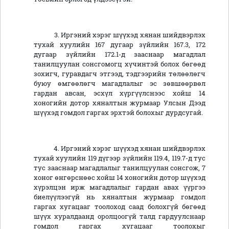
3. Иргэний хэрэг шүүхэд хянан шийдвэрлэх
тухай хуулийн 167 дугаар зүйлийн 167.3, 172
дугаар зүйлийн 172.1-д зааснаар магадлал
танилцуулан сонсгомогц хүчинтэй болох бөгөөд
зохигч, гуравдагч этгээд, тэдгээрийн төлөөлөгч
буюу өмгөөлөгч магадлалыг эс зөвшөөрвөл
гардан авсан, эсхүл хүргүүлснээс хойш 14
хоногийн дотор хяналтын журмаар Улсын Дээд
шүүхэд гомдол гаргах эрхтэй болохыг дурдсугай.
4. Иргэний хэрэг шүүхэд хянан шийдвэрлэх
тухай хуулийн 119 дүгээр зүйлийн 119.4, 119.7-д тус
тус зааснаар магадлалыг танилцуулан сонсгож, 7
хоног өнгөрснөөс хойш 14 хоногийн дотор шүүхэд
хүрэлцэн ирж магадлалыг гардан авах үүргээ
биелүүлээгүй нь хяналтын журмаар гомдол
гаргах хугацааг тоолоход саад болохгүй бөгөөд
шүүх хуралдаанд оролцоогүй талд гардуулснаар
гомдол гаргах хугацааг тоолохыг