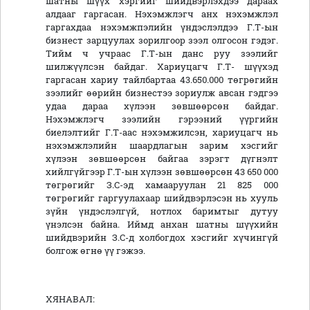
шатны шүүх хэргийг шийдвэрлэхдээ дараах
алдааг гаргасан. Нэхэмжлэгч анх нэхэмжлэл
гаргахдаа нэхэмжпэлийн үндэслэлдээ Г.Т-ын
бизнест зарцуулах зорилгоор зээл олгосон гэдэг.
Тийм ч учраас Г.Т-ын данс руу зээлийг
шилжүүлсэн байдаг. Хариуцагч Г.Т- шүүхэд
гаргасан хариу тайлбартаа 43.650.000 төгрөгийн
зээлийг өөрийн бизнестээ зориулж авсан гэдгээ
удаа дараа хүлээн зөвшөөрсөн байдаг.
Нэхэмжлэгч зээлийн гэрээний үүргийн
биелэлтийг Г.Т-аас нэхэмжилсэн, хариуцагч нь
нэхэмжлэлийн шаардлагын зарим хэсгийг
хүлээн зөвшөөрсөн байгаа зэрэгт дүгнэлт
хийлгүйгээр Г.Т-ын хүлээн зөвшөөрсөн 43 650 000
төгрөгийг З.С-эд хамааруулан 21 825 000
төгрөгийг гаргуулахаар шийдвэрлэсэн нь хууль
зүйн үндэслэлгүй, нотлох баримтыг дутуу
үнэлсэн байна. Иймд анхан шатны шүүхийн
шийдвэрийн З.С-д холбогдох хэсгийг хүчингүй
болгож өгнө үү гэжээ.
ХЯНАВАЛ: