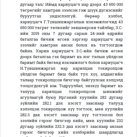
дугаар тал/ Иймд хариуцагч нар дээрх 43 650 000
төгрөгийг хамтран зээлсэн гэж шүүх дүгнэснийг
буруутгах үндэслэлгүй. Өөрөөр хэлбэл,
хариуцагч Г.Түвшинжаргалын нэхэмжлэгчид 43
650 000 төгрөг төлөхийг зөвшөөрсөн тайлбар, З.С-
ийн 2019 оны 7 дугаар сарын 24-ний өдрийн
баталгаа бичиж өгсөн зэргээр хариуцагч нар
зээлийг хамтран авсан болох нь тогтоогдож
байна. Харин хариуцагч З.С-ийн бичиж өгсөн
дээрх баталгаа гэх баримт нь нэг талын үйлдсэн
баримт байх бөгөөд нэхэмжлэгч болон хариуцагч
Н.Түвшинжаргал нар харилцан тохиролцож
үйлдсэн баримт биш байх тул хүү, алдангийн
талаар тохиролцсон бичгээр байгуулсан хэлцэлд
тооцогдохгүй юм. Тодруулбал, энэхүү баримт нь
талууд харилцан тохиролцсон шинжийг
агуулаагүй буюу Иргэний хуулийн 282 дугаар
зүйлийн 282.1 дэх хэсэгт зааснаар талууд
хэлэлцэн тохиролцож хүү тогтоох, мөн хуулийн
282.3 дах хэсэгт зааснаар хүү тогтоосон бол
зээлийн гэрээг бичгээр хийх, мөн хуулийн 232
дугаар зүйлийн 232.3 дах хэсэгт зааснаар анзын
гэрээг бичгээр хийх хэлбэрийн шаардлагад