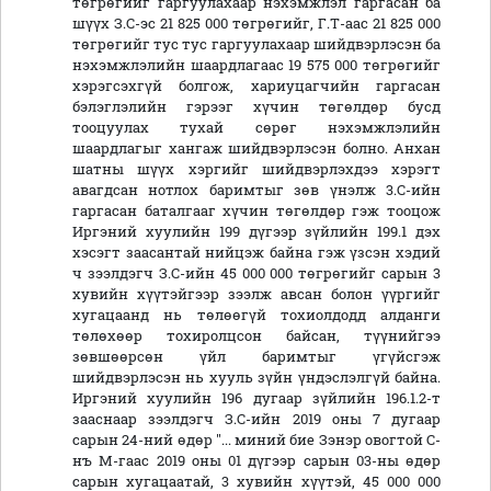
төгрөгийг гаргуулахаар нэхэмжлэл гаргасан ба
шүүх З.С-эс 21 825 000 төгрөгийг, Г.Т-аас 21 825 000
төгрөгийг тус тус гаргуулахаар шийдвэрлэсэн ба
нэхэмжлэлийн шаардлагаас 19 575 000 төгрөгийг
хэрэгсэхгүй болгож, хариуцагчийн гаргасан
бэлэглэлийн гэрээг хүчин төгөлдөр бусд
тооцуулах тухай сөрөг нэхэмжлэлийн
шаардлагыг хангаж шийдвэрлэсэн болно. Анхан
шатны шүүх хэргийг шийдвэрлэхдээ хэрэгт
авагдсан нотлох баримтыг зөв үнэлж 3.С-ийн
гаргасан баталгааг хүчин төгөлдөр гэж тооцож
Иргэний хуулийн 199 дүгээр зүйлийн 199.1 дэх
хэсэгт заасантай нийцэж байна гэж үзсэн хэдий
ч зээлдэгч З.С-ийн 45 000 000 төгрөгийг сарын 3
хувийн хүүтэйгээр зээлж авсан болон үүргийг
хугацаанд нь төлөөгүй тохиолдодд алданги
төлөхөөр тохиролцсон байсан, түүнийгээ
зөвшөөрсөн үйл баримтыг үгүйсгэж
шийдвэрлэсэн нь хууль зүйн үндэслэлгүй байна.
Иргэний хуулийн 196 дугаар зүйлийн 196.1.2-т
зааснаар зээлдэгч З.С-ийн 2019 оны 7 дугаар
сарын 24-ний өдөр "... миний бие Зэнэр овогтой С-
нъ М-гаас 2019 оны 01 дүгээр сарын 03-ны өдөр
сарын хугацаатай, 3 хувийн хүүтэй, 45 000 000