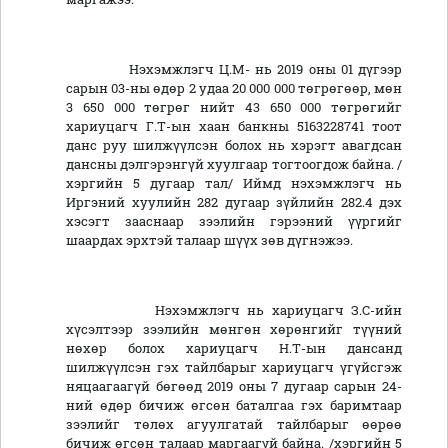
Нэхэмжлэгч Ц.М- нь 2019 оны 01 дүгээр
сарын 03-ны өдөр 2 удаа 20 000 000 төгрөгөөр, мөн
3 650 000 төгрөг нийт 43 650 000 төгрөгийг
хариуцагч Г.Т-ын хаан банкны 5163228741 тоот
данс руу шилжүүлсэн болох нь хэрэгт авагдсан
дансны дэлгэрэнгүй хуулгаар тогтоогдож байна. /
хэргийн 5 дугаар тал/ Иймд нэхэмжлэгч нь
Иргэний хуулийн 282 дугаар зүйлийн 282.4 дэх
хэсэгт зааснаар зээлийн гэрээний үүргийг
шаардах эрхтэй талаар шүүх зөв дүгнэжээ.
Нэхэмжлэгч нь хариуцагч З.С-ийн
хүсэлтээр зээлийн мөнгөн хөрөнгийг түүний
нөхөр болох хариуцагч Н.Т-ын дансанд
шилжүүлсэн гэх тайлбарыг хариуцагч үгүйсгэж
няцаагаагүй бөгөөд 2019 оны 7 дугаар сарын 24-
ний өдөр бичиж өгсөн баталгаа гэх баримтаар
зээлийг төлөх агуулгатай тайлбарыг өөрөө
бичиж өгсөн талаар маргаагүй байна. /хэргийн 5