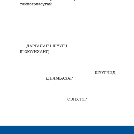
тайлбарласугай.
ДАРГАЛАГЧ ШҮҮГЧ
Ш.ОЮУНХАНД
ШҮҮГЧИД
Д.НЯМБАЗАР
С.ЭНХТӨР