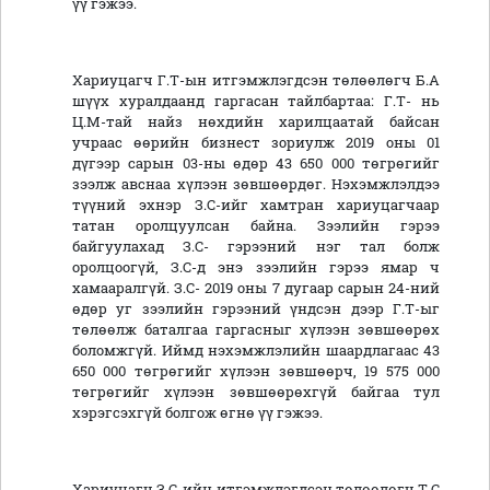
үү гэжээ.
Хариуцагч Г.Т-ын итгэмжлэгдсэн төлөөлөгч Б.А
шүүх хуралдаанд гаргасан тайлбартаа: Г.Т- нь
Ц.М-тай найз нөхдийн харилцаатай байсан
учраас өөрийн бизнест зориулж 2019 оны 01
дүгээр сарын 03-ны өдөр 43 650 000 төгрөгийг
зээлж авснаа хүлээн зөвшөөрдөг. Нэхэмжлэлдээ
түүний эхнэр З.С-ийг хамтран хариуцагчаар
татан оролцуулсан байна. Зээлийн гэрээ
байгуулахад З.С- гэрээний нэг тал болж
оролцоогүй, З.С-д энэ зээлийн гэрээ ямар ч
хамааралгүй. З.С- 2019 оны 7 дугаар сарын 24-ний
өдөр уг зээлийн гэрээний үндсэн дээр Г.Т-ыг
төлөөлж баталгаа гаргасныг хүлээн зөвшөөрөх
боломжгүй. Иймд нэхэмжлэлийн шаардлагаас 43
650 000 төгрөгийг хүлээн зөвшөөрч, 19 575 000
төгрөгийг хүлээн зөвшөөрөхгүй байгаа тул
хэрэгсэхгүй болгож өгнө үү гэжээ.
Хариуцагч З.С-ийн итгэмжлэгдсэн төлөөлөгч Т.С