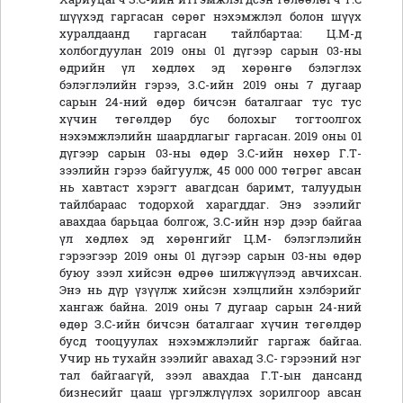
шүүхэд гаргасан сөрөг нэхэмжлэл болон шүүх
хуралдаанд гаргасан тайлбартаа: Ц.М-д
холбогдуулан 2019 оны 01 дүгээр сарын 03-ны
өдрийн үл хөдлөх эд хөрөнгө бэлэглэх
бэлэглэлийн гэрээ, З.С-ийн 2019 оны 7 дугаар
сарын 24-ний өдөр бичсэн баталгааг тус тус
хүчин төгөлдөр бус болохыг тогтоолгох
нэхэмжлэлийн шаардлагыг гаргасан. 2019 оны 01
дүгээр сарын 03-ны өдөр З.С-ийн нөхөр Г.Т-
зээлийн гэрээ байгуулж, 45 000 000 төгрөг авсан
нь хавтаст хэрэгт авагдсан баримт, талуудын
тайлбараас тодорхой харагддаг. Энэ зээлийг
авахдаа барьцаа болгож, З.С-ийн нэр дээр байгаа
үл хөдлөх эд хөрөнгийг Ц.М- бэлэглэлийн
гэрээгээр 2019 оны 01 дүгээр сарын 03-ны өдөр
буюу зээл хийсэн өдрөө шилжүүлээд авчихсан.
Энэ нь дүр үзүүлж хийсэн хэлцлийн хэлбэрийг
хангаж байна. 2019 оны 7 дугаар сарын 24-ний
өдөр З.С-ийн бичсэн баталгааг хүчин төгөлдөр
бусд тооцуулах нэхэмжлэлийг гаргаж байгаа.
Учир нь тухайн зээлийг авахад З.С- гэрээний нэг
тал байгаагүй, зээл авахдаа Г.Т-ын дансанд
бизнесийг цааш үргэлжлүүлэх зорилгоор авсан