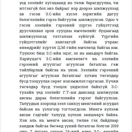
үед зээлийг хугацаанд нь төлж барагдуулна, чи
итгэхгүй бол энэ байрыг нэр дээрээ шилжүүлээд
ав гэсэн З.С-ийн хүсэл зоригийн дагуу
бэлэглэлийн гэрээ байгуулж шилжүүлсэн. Одоо ч
гэсэн зээлийн гэрээний үүргээ гүйцэтгээд
дуусчихвал орон сууцны өмчлөлийг буцаагаад
шилжүүлэхэд татгалзах зүйлгүй. Үүргийн
гүйцэтгэлийг хангахгүй байгаа учраас
өнөөдрийг хүртэл Ц.М-гийн өмчлөлд байгаа юм.
Түүнээс биш З.С-ийн эцэг, эх нь амьдарч байгаа.
Хариуцагч З.С-ийн өмгөөлөгч нь зээлийн
гэрээний агуулгыг агуулсан баталгаа гэж
тайлбарлаж байгаа нь үнэн. Зээлийн гэрээний
агуулгыг агуулсан баталгааг хүчин төгөлдөр
бусд тооцуулах сөрөг нэхэмжлэл гаргасан. Хүчин
төгөлдөр бусд тооцох үндэслэл байхгүй. З.С-
тухайн үед зээлийг Г.Т-ын дансанд шилжүүлж
авсны дараа бэлэглэлийн гэрээг байгуулсан.
Талуудын хооронд зээл санхүү мөнгөний асуудал
байсан нь үзлэгээр тогтоогдсон. Мөнгө хүлээж
авсан гэдгийг талууд хүлээн зөвшөөрч байна.
Хэн аль нь мөнгө авсан, төлнө гэх байдлаар
хандаж байгаа бөгөөд үүний баталгаа болгон 2019
оны 7 дугаар сарын 24-ний өдөр З.С- өөрийн