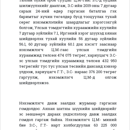
талбай бүхий орон сууцыг Ц.М-гаас З.С-д буцаан
шилжүүлэхийг даалгаж, З.С-ийн 2019 оны 7 дугаар
сарын 24-ний өдөр гаргасан баталгаа гэх
баримтыг хүчин төгөлдөр бусд тооцуулах тухай
сөрөг нэхэмжлэлийн шаардлагыг хэрэгсэхгүй
болгож, Улсын тэмдэгтийн хураамжийн хуулийн
7 дугаар зүйлийн 7.1, Иргэний хэрэг шүүхэд хянан
шийдвэрлэх тухай хуулийн 56 дугаар зүйлийн
56.1, 60 дугаар зүйлийн 60.1 дэх хэсэгт зааснаар
нэхэмжлэгч Ц.М-гаас улсын тэмдгийн
хураамжид төлсөн 474 075 төгрөг, хариуцагч З.С-
эс улсын тэмдгийн хураамжид төлсөн 432 950
төгрөгийг тус тус улсын төсвийн дансанд хэвээр
үлдээж, хариуцагч Г.Т-, З.С- нараас 376 200 төгрөг
гаргуулж, нэхэмжлэгч Ц.М-д олгож
шийдвэрлэжээ.
Нэхэмжлэгч давж заалдах журмаар гаргасан
гомдолдоо: Анхан шатны шүүхийн шийдвэрийг
эс зөвшөөрч дараах үндэслэлээр давж заалдах
гомдол гаргаж байна. Нэхэмжлэгч Ц.М- миний
бие З.С-, Г.Т- нарт холбогдуулан 63 225 000