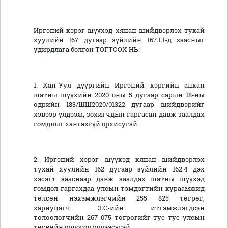
Иргэний хэрэг шүүхэд хянан шийдвэрлэх тухай
хуулийн 167 дугаар зүйлийн 167.1.1-д заасныг
удирдлага болгон ТОГТООХ НЬ:
1. Хан-Уул дүүргийн Иргэний хэргийн анхан
шатны шүүхийн 2020 оны 5 дугаар сарын 18-ны
өдрийн 183/ШШ2020/01322 дугаар шийдвэрийг
хэвээр үлдээж, зохигчдын гаргасан давж заалдах
гомдлыг хангахгүй орхисугай.
2. Иргэний хэрэг шүүхэд хянан шийдвэрлэх
тухай хуулийн 162 дугаар зүйлийн 162.4 дэх
хэсэгт зааснаар давж заалдах шатны шүүхэд
гомдол гаргахдаа улсын тэмдэгтийн хураамжид
төлсөн нэхэмжлэгчийн 255 825 төгрөг,
хариуцагч З.С-ийн итгэмжлэгдсэн
төлөөлөгчийн 267 075 төгрөгийг тус тус улсын
төсвийн орлогод үлдээсүгэй.