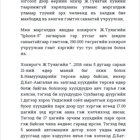
зогсоол дээр өөрийн эхнэр Ж.Туяатай хувийн
таарамжгүй харилцааны улмаас маргалдаж
улмаар түүний эрх чөлөөнд нь халдаж бие
махбодид нь хөнгөн гэмтэл санаатай учруулсан,
Мөн маргалдах явцдаа хохирогч Ж.Туяагийн
“Iphone-5” загварын гар утсыг авч шидэн
санаатайгаар гэмтээж, 190.000 төгрөгийн хохирол
учруулсан гэмт хэргийг тус тус үйлдсэн болох
нь:
Хохирогч Ж.Туяагийн “...2016 оны 5 дугаар сарын
21-ний өдөр манай баг охин болох
Б.Намуундарийн төрсөн өдөр байсан, нөхөр
Д.Бат-Амгалан нь залгаад хүүхдийн төрсөн өдөр
болж байгаа болохоор хүүхдүүдээ авч гаръя гэж
хэлсэн, тэгээд би хүүхдүүдээ Сүхбаатар дүүргийн
1 дүгээр хороо Үндэсний соёл амралтын хүрээлэн
буюу хүүхдийн парк дээр цуг хүргэж өгөөд 17.00
цагийн үед иргэж авна гэж хэлчихээд явсан.
Тэгээд би 17 цагийн орчим хүүхдийн парк орох
гэж байсан чинь өөдөөс гараад ирсэн. Тэгээд бид
5 миний автомашин дотор хоол ундаа идэж
дуусгаад одоо хэдүүлээ явъя гэж хэлэхэд Д.Бат-