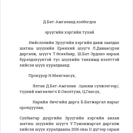
Д.Бат-Амгаланд холбогдох
эрүүгийн хэргийн тухай
Нийслэлийн Эрүүгийн хэргийн давж заалдах
шатны шүүхийн Ерөнхий шүүгч Л.Даваасүрэн
даргалж, шүүгч Т.Өсөхбаяр, Ш.Бат-Эрдэнэ нарын
бүрэлдэхүүнтэй тус шүүхийн танхимд нээлттэй
хийсэн шүүх хуралдаанд:
Прокурор Н.Мөнгөнсүх,
Ялтан Д.Бат-Амгалан /цахим сүлжээгээр/,
түүний өмгөөлөгч Б.Онолтуяа, Ц.Гансүх,
Нарийн бичгийн дарга Б.Батжаргал нарыг
оролцуулан,
Сүхбаатар дүүргийн Эрүүгийн хэргийн анхан
шатны шүүхийн шүүгч Ү.Түмэнжаргал даргалж
хийсэн шүүх хуралдааны 2016 оны 11 дүгээр сарын