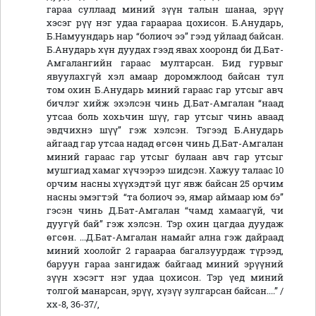
гараа суллаад миний зүүн талын шанаа, эрүү
хэсэг рүү нэг удаа гараараа цохисон. Б.Анударь,
Б.Намуундарь нар “болиоч ээ” гээд уйлаад байсан.
Б.Анударь хүн дуудах гээд явах хооронд би Д.Бат-
Амгалангийн гараас мултарсан. Бид гурвыг
явуулахгүй хэл амаар доромжлоод байсан тул
том охин Б.Анударь миний гараас гар утсыг авч
бичлэг хийж эхэлсэн чинь Д.Бат-Амгалан “наад
утсаа боль хохьчин шүү, гар утсыг чинь аваад
эвдчихнэ шүү” гэж хэлсэн. Тэгээд Б.Анударь
айгаад гар утсаа надад өгсөн чинь Д.Бат-Амгалан
миний гараас гар утсыг булаан авч гар утсыг
мушгиад хамаг хүчээрээ шидсэн. Хажуу талаас 10
орчим насны хүүхэдтэй цуг явж байсан 25 орчим
насны эмэгтэй “та болиоч ээ, ямар аймаар юм бэ”
гэсэн чинь Д.Бат-Амгалан “чамд хамаагүй, чи
дуугүй бай” гэж хэлсэн. Тэр охин цагдаа дуудаж
өгсөн. ...Д.Бат-Амгалан намайг ална гэж дайраад
миний хоолойг 2 гараараа багалзуурдаж түрээд,
баруун гараа зангидаж байгаад миний эрүүний
зүүн хэсэгт нэг удаа цохисон. Тэр үед миний
толгой манарсан, эрүү, хүзүү зулгарсан байсан....” /
хх-8, 36-37/,