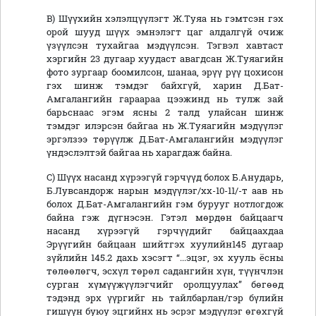
B) Шүүхийн хэлэлцүүлэгт Ж.Туяа нь гэмтсэн гэх
орой шууд шүүх эмнэлэгт цаг алдалгүй очиж
үзүүлсэн тухайгаа мэдүүлсэн. Тэгвэл хавтаст
хэргийн 23 дугаар хуудаст авагдсан Ж.Туяагийн
фото зургаар боомилсон, шанаа, эрүү рүү цохисон
гэх шинж тэмдэг байхгүй, харин Д.Бат-
Амгалангийн гараараа цээжинд нь тулж зай
барьснаас эгэм ясны 2 талд улайсан шинж
тэмдэг илэрсэн байгаа нь Ж.Туяагийн мэдүүлэг
эргэлзээ төрүүлж Д.Бат-Амгалангийн мэдүүлэг
үндэслэлтэй байгаа нь харагдаж байна.
C) Шүүх насанд хүрээгүй гэрчүүд болох Б.Анударь,
Б.Лувсандорж нарын мэдүүлэг/хх-10-11/-т аав нь
болох Д.Бат-Амгалангийн гэм бурууг нотлогдож
байна гэж дүгнэсэн. Гэтэл мөрдөн байцаагч
насанд хүрээгүй гэрчүүдийг байцаахдаа
Эрүүгийн байцаан шийтгэх хуулийн145 дугаар
зүйлийн 145.2 дахь хэсэгт “...эцэг, эх хууль ёсны
төлөөлөгч, эсхүл төрөл садангийн хүн, түүнчлэн
сурган хүмүүжүүлэгчийг оролцуулах” бөгөөд
тэдэнд эрх үүргийг нь тайлбарлан/гэр бүлийн
гишүүн буюу эцгийнх нь эсрэг мэдүүлэг өгөхгүй