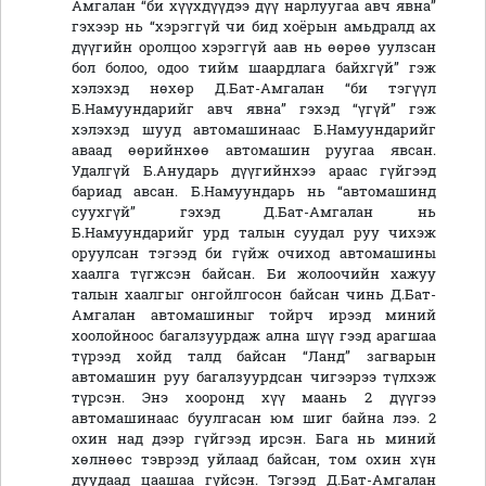
Амгалан “би хүүхдүүдээ дүү нарлуугаа авч явна”
гэхээр нь “хэрэггүй чи бид хоёрын амьдралд ах
дүүгийн оролцоо хэрэггүй аав нь өөрөө уулзсан
бол болоо, одоо тийм шаардлага байхгүй” гэж
хэлэхэд нөхөр Д.Бат-Амгалан “би тэгүүл
Б.Намуундарийг авч явна” гэхэд “үгүй” гэж
хэлэхэд шууд автомашинаас Б.Намуундарийг
аваад өөрийнхөө автомашин руугаа явсан.
Удалгүй Б.Анударь дүүгийнхээ араас гүйгээд
бариад авсан. Б.Намуундарь нь “автомашинд
суухгүй” гэхэд Д.Бат-Амгалан нь
Б.Намуундарийг урд талын суудал руу чихэж
оруулсан тэгээд би гүйж очиход автомашины
хаалга түгжсэн байсан. Би жолоочийн хажуу
талын хаалгыг онгойлгосон байсан чинь Д.Бат-
Амгалан автомашиныг тойрч ирээд миний
хоолойноос багалзуурдаж ална шүү гээд арагшаа
түрээд хойд талд байсан “Ланд” загварын
автомашин руу багалзуурдсан чигээрээ түлхэж
түрсэн. Энэ хооронд хүү маань 2 дүүгээ
автомашинаас буулгасан юм шиг байна лээ. 2
охин над дээр гүйгээд ирсэн. Бага нь миний
хөлнөөс тэврээд уйлаад байсан, том охин хүн
дуудаад цаашаа гүйсэн. Тэгээд Д.Бат-Амгалан