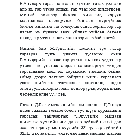
Б.Анударь гараа чангалан хүчтэй татах үед аль
аль нь гар утсаа алдаж, гар утас хол шидэгдсэн.
Миний охиноор бичлэг хийлгэж, хэрүүл
маргаандаа оролцуулж байгаад дургүйцэж
бичлэг хийхийг нь болиулах санаа зорилгоор гар
утсыг нь булааж авах үйлдэл хийсэн бөгөөд
надад гар утсыг эвдэх санаа зорилго байгаагүй.
Миний бие Ж.Туяагийн цээжин тус газар
гараараа тулж улайлт үүсгэсэн, охин
Б.Анударийн гараас гар утсыг нь авах үедээ гар
утсыг нь унагаж эвдсэн санамсаргүй үйлдэл
гаргасандаа маш их харамсаж, гэмшиж байна.
Иймд дээрх нөхцөл байдлыг минь харгалзан
үзэж шийтгэх тогтоолыг өөрчилж, надад
оногдуулсан хорих ялыг хөнгөрүүлж, хорих ялаас
чөлөөлж өгнө үү...” гэв.
Ялтан Д.Бат-Амгалангийн өмгөөлөгч Ц.Гансүх
давж заалдах гомдол болон тус шүүх хуралдаанд
гаргасан тайлбартаа: “...Эрүүгийн байцаан
шийтгэх хуулийн 303 дугаар зүйлийн 303.1 дэх
заалтын дагуу мөн хуулийн 321 дугаар зүйлийн
321.1.1 дэх заалтыг үндэслэн давж заалдах шатны