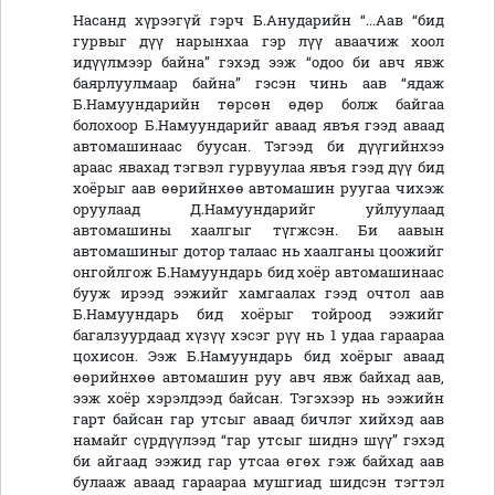
Насанд хүрээгүй гэрч Б.Анударийн “...Аав “бид
гурвыг дүү нарынхаа гэр лүү аваачиж хоол
идүүлмээр байна” гэхэд ээж “одоо би авч явж
баярлуулмаар байна” гэсэн чинь аав “ядаж
Б.Намуундарийн төрсөн өдөр болж байгаа
болохоор Б.Намуундарийг аваад явъя гээд аваад
автомашинаас буусан. Тэгээд би дүүгийнхээ
араас явахад тэгвэл гурвуулаа явъя гээд дүү бид
хоёрыг аав өөрийнхөө автомашин руугаа чихэж
оруулаад Д.Намуундарийг уйлуулаад
автомашины хаалгыг түгжсэн. Би аавын
автомашиныг дотор талаас нь хаалганы цоожийг
онгойлгож Б.Намуундарь бид хоёр автомашинаас
бууж ирээд ээжийг хамгаалах гээд очтол аав
Б.Намуундарь бид хоёрыг тойроод ээжийг
багалзуурдаад хүзүү хэсэг рүү нь 1 удаа гараараа
цохисон. Ээж Б.Намуундарь бид хоёрыг аваад
өөрийнхөө автомашин руу авч явж байхад аав,
ээж хоёр хэрэлдээд байсан. Тэгэхээр нь ээжийн
гарт байсан гар утсыг аваад бичлэг хийхэд аав
намайг сүрдүүлээд “гар утсыг шиднэ шүү” гэхэд
би айгаад ээжид гар утсаа өгөх гэж байхад аав
булааж аваад гараараа мушгиад шидсэн тэгтэл