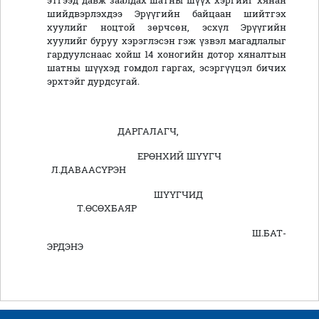
этгээд давж заалдах шатны шүүх хэргийг хянан
шийдвэрлэхдээ Эрүүгийн байцаан шийтгэх
хуулийг ноцтой зөрчсөн, эсхүл Эрүүгийн
хуулийг буруу хэрэглэсэн гэж үзвэл магадлалыг
гардуулснаас хойш 14 хоногийн дотор хяналтын
шатны шүүхэд гомдол гаргах, эсэргүүцэл бичих
эрхтэйг дурдсугай.
ДАРГАЛАГЧ,
ЕРӨНХИЙ ШҮҮГЧ
Л.ДАВААСҮРЭН
ШҮҮГЧИД
Т.ӨСӨХБАЯР
Ш.БАТ-
ЭРДЭНЭ