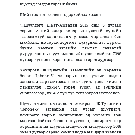
шүүхэд гомдол гаргаж байна.
Шийтгэх тогтоолын тодорхойлох хэсэгт:
“...Шүүгдэгч Д.Бат-Амгалан 2016 оны 5 дугаар
сарын 21-ний өдөр эхнэр Ж.Туяатай хувийн
таарамжгүй харилцааны улмаас маргалдан бие
махбодид нь тархи доргилт, хүзүүний цус хуралт
бүхий хөнгөн зэргийн гэмтэл санаатай
учруулсан нь шүүх эмнэлгийн үзлэг хийсэн 7098
дугаар дүгнэлт, хэрэгт авагдсан гэрэл зургаар,
Хохирогч Ж.Туяагийн эзэмшлийн эд хөрөнгө
болох “Iphone-5” загварын гар утсыг шидэн
санаатайгаар гэмтээсэн нь эд зүйлд үзлэг хийсэн
тэмдэглэл /хх-34/, гэрэл зураг, эд зүйлийн
үнэлгээгээр /хх-46/ тус тус тогтоогдон нотлогдов.
Шүүгдэгчийн өмгөөлөгч хохирогч Ж.Туяагийн
“Iphone-5” загварын гар утсыг шүүгдэгч,
хохирогч нарын өмчлөлийн эд хөрөнгө гэж
маргаж байгаа боловч шүүгдэгч, хохирогч нар
өөрсдийнх нь шүүхэд мэдүүлсэн мэдүүлгээр 2015
оны 3 дугаар сараас хойш тусдаа амьдарч эхэлсэн