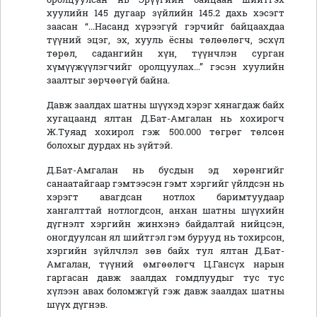
хуулийн 145 дугаар зүйлийн 145.2 дахь хэсэгт
заасан “...Насанд хүрээгүй гэрчийг байцаахдаа
түүний эцэг, эх, хууль ёсны төлөөлөгч, эсхүл
төрөл, садангийн хүн, түүнчлэн сурган
хүмүүжүүлэгчийг оролцуулах...” гэсэн хуулийн
заалтыг зөрчөөгүй байна.
Давж заалдах шатны шүүхэд хэрэг хянагдаж байх
хугацаанд ялтан Д.Бат-Амгалан нь хохирогч
Ж.Туяад хохирол гэж 500.000 төгрөг төлсөн
болохыг дурдах нь зүйтэй.
Д.Бат-Амгалан нь бусдын эд хөрөнгийг
санаатайгаар гэмтээсэн гэмт хэргийг үйлдсэн нь
хэрэгт авагдсан нотлох баримтуудаар
хангалттай нотлогдсон, анхан шатны шүүхийн
дүгнэлт хэргийн жинхэнэ байдалтай нийцсэн,
оногдуулсан ял шийтгэл гэм бурууд нь тохирсон,
хэргийн зүйлчлэл зөв байх тул ялтан Д.Бат-
Амгалан, түүний өмгөөлөгч Ц.Гансүх нарын
гаргасан давж заалдах гомдлуудыг тус тус
хүлээн авах боломжгүй гэж давж заалдах шатны
шүүх дүгнэв.