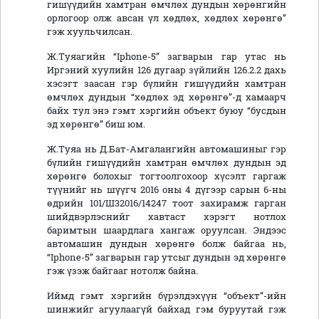
гишүүдийн хамтран өмчлөх дундын хөрөнгийн
орлогоор олж авсан үл хөдлөх, хөдлөх хөрөнгө”
гэж хуульчилсан.
Ж.Туяагийн “Iphone-5” загварын гар утас нь
Иргэний хуулийн 126 дугаар зүйлийн 126.2.2 дахь
хэсэгт заасан гэр бүлийн гишүүдийн хамтран
өмчлөх дундын “хөдлөх эд хөрөнгө”-д хамаарч
байх тул энэ гэмт хэргийн объект буюу “бусдын
эд хөрөнгө” биш юм.
Ж.Туяа нь Д.Бат-Амгалангийн автомашиныг гэр
бүлийн гишүүдийн хамтран өмчлөх дундын эд
хөрөнгө болохыг тогтоолгохоор хүсэлт гаргаж
түүнийг нь шүүгч 2016 оны 4 дүгээр сарын 6-ны
өдрийн 101/Ш32016/14247 тоот захирамж гарган
шийдвэрлэснийг хавтаст хэрэгт нотлох
баримтын шаардлага хангаж оруулсан. Эндээс
автомашин дундын хөрөнгө болж байгаа нь,
“Iphone-5” загварын гар утсыг дундын эд хөрөнгө
гэж үзэж байгааг нотолж байна.
Иймд гэмт хэргийн бүрэлдэхүүн “объект”-ийн
шинжийг агуулаагүй байхад гэм буруутай гэж