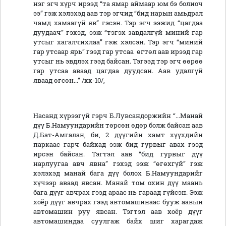
нэг эгч хүрч ирээд “та ямар аймаар юм бэ болиоч
ээ” гэж хэлэхэд аав тэр эгчид “бид нарын амьдрал
чамд хамаагүй яв” гэсэн. Тэр эгч ээжид “цагдаа
дуудаач” гэхэд, ээж “тэгэх завдалгүй миний гар
утсыг хагалчихлаа” гэж хэлсэн. Тэр эгч “миний
гар утсаар ярь” гээд гар утсаа өгтөл аав ирээд гар
утсыг нь эвдлэх гээд байсан. Тэгээд тэр эгч өөрөө
гар утсаа аваад цагдаа дуудсан. Аав удалгүй
яваад өгсөн...” /хх-10/,
Насанд хүрээгүй гэрч Б.Лувсандоржийн “...Манай
дүү Б.Намуундарийн төрсөн өдөр болж байсан аав
Д.Бат-Амгалан, би, 2 дүүгийн хамт хүүхдийн
паркаас гарч байхад ээж бид гурвыг авах гээд
ирсэн байсан. Тэгтэл аав “бид гурвыг дүү
нарлуугаа авч явна” гэхэд ээж “өгөхгүй” гэж
хэлэхэд манай бага дүү болох Б.Намуундарийг
хүчээр аваад явсан. Манай том охин дүү маань
бага дүүг авчрах гээд араас нь гараад гүйсэн. Ээж
хоёр дүүг авчрах гээд автомашинаас бууж аавын
автомашин руу явсан. Тэгтэл аав хоёр дүүг
автомашиндаа суулгаж байх шиг харагдаж