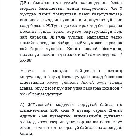
Д.Бат-Амгалан нь шүүхийн хэлэлцүүлэгт болон
мөрдөн байцаалтын явцад мэдүүлэхдээ “би 3
хүүхдээ паркт тоглуулаад цааш баярлуулахаар
авч явах гэхэд Ж.Туяа нь өгч явуулахгүй гэж
саад болсон. Ж.Туяаг дөхөж ирэх үед би гараараа
цээжин тушаа тулж, өөртөө ойртуулахгүй гэж
зай барьсан. Ж.Туяа уурлаж маргалдах үедээ
намайг алгадаад байдаг. Тийм учраас гараараа
зай барьж түлхсэн. Харин хоолойг боомилж,
цохиогүй, намайг гүтгэж байна” гэж мэдүүлдэг. /
хх-18/
Ж.Туяа нь мөрдөн байцаалтын шатанд
мэдүүлэхдээ “шууд багалзуурдаж аваад боосноос
шалтгаалан хүзүү улайсан /хх-6/, зүүн талын
шанаа, эрүү хэсэг рүү нэг удаа гараараа цохисон /
хх-8/” гэж мэдүүлдэг.
А) Ж.Туяагийн мэдүүлэг зөрүүтэй байгаа нь
шинжээчийн 2016 оны 5 дугаар сарын 21-ний
өдрийн 7098 дугаартай шинжээчийн дүгнэлт/
хх-13/-д хэсэг газрын үзлэгээр шанаа болон эрүү
хэсэгт гэмтэл тогтоогдоогүй байгаагаас харагдаж
байна.