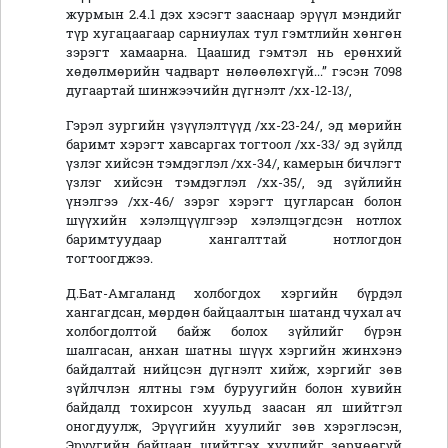
журмын 2.4.1 дэх хэсэгт зааснаар эрүүл мэндийг
түр хугацаагаар сарниулах тул гэмтлийн хөнгөн
зэрэгт хамаарна. Цаашид гэмтэл нь ерөнхий
хөдөлмөрийн чадварт нөлөөлөхгүй...” гэсэн 7098
дугаартай шинжээчийн дүгнэлт /хх-12-13/,
Гэрэл зургийн үзүүлэлтүүд /хх-23-24/, эд мөрийн
баримт хэрэгт хавсаргах тогтоол /хх-33/ эд зүйлд
үзлэг хийсэн тэмдэглэл /хх-34/, камерын бичлэгт
үзлэг хийсэн тэмдэглэл /хх-35/, эд зүйлийн
үнэлгээ /хх-46/ зэрэг хэрэгт цугларсан болон
шүүхийн хэлэлцүүлгээр хэлэлцэгдсэн нотлох
баримтуудаар хангалттай нотлогдон
тогтоогджээ.
Д.Бат-Амгаланд холбогдох хэргийн бүрдэл
хангагдсан, мөрдөн байцаалтын шатанд чухал ач
холбогдолтой байж болох зүйлийг бүрэн
шалгасан, анхан шатны шүүх хэргийн жинхэнэ
байдалтай нийцсэн дүгнэлт хийж, хэргийг зөв
зүйлчлэн ялтны гэм буруугийн болон хувийн
байдалд тохирсон хуульд заасан ял шийтгэл
оногдуулж, Эрүүгийн хуулийг зөв хэрэглэсэн,
Эрүүгийн байцаан шийтгэх хуулийг зөрчөөгүй