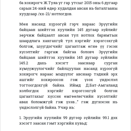
ба хохирогч Ж.Туяа уг гар утсыг 2015 оны 6 дугаар
сарын 24-ний өдөр худалдан авсан нь баталгааны
хуудсаар /хх-21/ нотлогдов.
Мөн насанд хүрээгүй гэрч нараас Эрүүгийн
байцаан шийтгэх хуулийн 145 дугаар зүйлийг
зөрчиж байцаалт авсан тул нотлох баримтын
шаардлага хангахгүй тул хэргийг хэрэгсэхгүй
болгож, шүүгдэгчийг цагаатгаж өгнө үү гэсэн
хүсэлтийг гаргаж байгаа боловч Эрүүгийн
байцаан шийтгэх хуулийн 145 дугаар зүйлийн
145.2 дахь хэсэгт зааснаар сурган
хүмүүжүүлэгчийг байлцуулан насанд хүрээгүй
хохирогч нараас мэдүүлэг авснаар тэдний эрх
ашгийг хохироосон гэж үзэх үндэслэл
тогтоогдохгүй байна. Иймд Д.Бат-Амгаланд
холбогдох хэргийг хэрэгсэхгүй болгон
цагаатгахыг хүссэн өмгөөлөгчийн хүсэлтийг
авах боломжгүй гэж үзэв...” гэж дүгнэсэн нь
үндэслэлгүй байна. Учир нь:
1. Эрүүгийн хуулийн 99 дүгээр зүйлийн 99.1 дэх
хэсэгт заасан гэмт хэргийн хувьд: