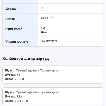
Дугаар
33
Огноо
2017-01-12
Зүйл хэсэг
099.1.,
153.1.,
Улсын яллагч
Н.Мөнгөнсүх
Холбоотой шийдвэрүүд
Шүүгч:
Үржинбадамын Түмэнжаргал
Дугаар:
82
Огноо:
2016-08-31
Шүүгч:
Үржинбадамын Түмэнжаргал
Дугаар:
82А
Огноо:
2016-11-16