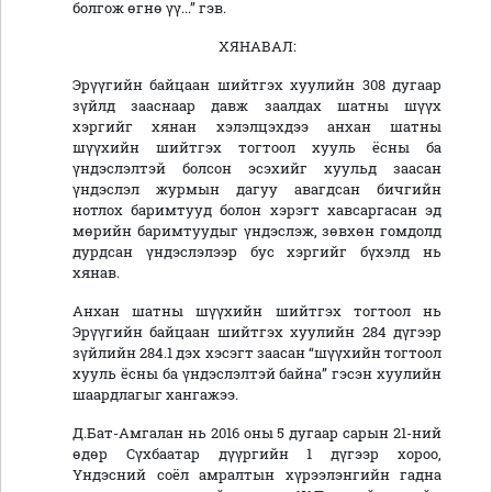
болгож өгнө үү...” гэв.
ХЯНАВАЛ:
Эрүүгийн байцаан шийтгэх хуулийн 308 дугаар
зүйлд зааснаар давж заалдах шатны шүүх
хэргийг хянан хэлэлцэхдээ анхан шатны
шүүхийн шийтгэх тогтоол хууль ёсны ба
үндэслэлтэй болсон эсэхийг хуульд заасан
үндэслэл журмын дагуу авагдсан бичгийн
нотлох баримтууд болон хэрэгт хавсаргасан эд
мөрийн баримтуудыг үндэслэж, зөвхөн гомдолд
дурдсан үндэслэлээр бус хэргийг бүхэлд нь
хянав.
Анхан шатны шүүхийн шийтгэх тогтоол нь
Эрүүгийн байцаан шийтгэх хуулийн 284 дүгээр
зүйлийн 284.1 дэх хэсэгт заасан “шүүхийн тогтоол
хууль ёсны ба үндэслэлтэй байна” гэсэн хуулийн
шаардлагыг хангажээ.
Д.Бат-Амгалан нь 2016 оны 5 дугаар сарын 21-ний
өдөр Сүхбаатар дүүргийн 1 дүгээр хороо,
Үндэсний соёл амралтын хүрээлэнгийн гадна