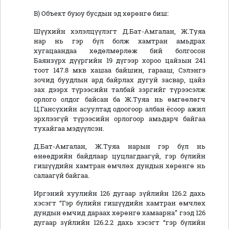
B) Объект буюу бусдын эд хөрөнгө биш:
Шүүхийн хэлэлцүүлэгт Д.Бат-Амгалан, Ж.Туяа
нар нь гэр бүл болж хамтран амьдрах
хугацаандаа хөдөлмөрлөж бий болгосон
Баянзүрх дүүргийн 19 дүгээр хороо цайзын 241
тоот 147.8 мкв хашаа байшин, гарааш, Сэлэнгэ
зочид буудлын ард байрлах дугуй засвар, цайз
зах дээрх түрээсийн талбай зэргийг түрээсэлж
орлого олдог байсан ба Ж.Туяа нь өмгөөлөгч
Ц.Гансүхийн асуултад одоогоор албан ёсоор ажил
эрхлээгүй түрээсийн орлогоор амьдарч байгаа
тухайгаа мэдүүлсэн.
Д.Бат-Амгалан, Ж.Туяа нарын гэр бүл нь
өнөөдрийн байдлаар цуцлагдаагүй, гэр бүлийн
гишүүдийн хамтран өмчлөх дундын хөрөнгө нь
салаагүй байгаа.
Иргэний хуулийн 126 дугаар зүйлийн 126.2 дахь
хэсэгт “Гэр бүлийн гишүүдийн хамтран өмчлөх
дундын өмчид дараах хөрөнгө хамаарна” гээд 126
дугаар зүйлийн 126.2.2 дахь хэсэгт “гэр бүлийн