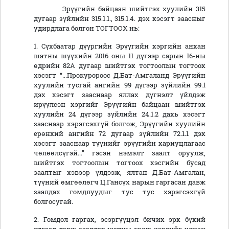
Эрүүгийн байцаан шийтгэх хуулийн 315
дугаар зүйлийн 315.1.1., 315.1.4. дэх хэсэгт заасныг
удирдлага болгон ТОГТООХ нь:
1. Сүхбаатар дүүргийн Эрүүгийн хэргийн анхан
шатны шүүхийн 2016 оны 11 дүгээр сарын 16-ны
өдрийн 82А дугаар шийтгэх тогтоолын тогтоох
хэсэгт “...Прокуророос Д.Бат-Амгаланд Эрүүгийн
хуулийн тусгай ангийн 99 дүгээр зүйлийн 99.1
дэх хэсэгт зааснаар яллах дүгнэлт үйлдэж
ирүүлсэн хэргийг Эрүүгийн байцаан шийтгэх
хуулийн 24 дүгээр зүйлийн 24.1.2 дахь хэсэгт
зааснаар хэрэгсэхгүй болгож, Эрүүгийн хуулийн
ерөнхий ангийн 72 дугаар зүйлийн 72.1.1 дэх
хэсэгт зааснаар түүнийг эрүүгийн хариуцлагаас
чөлөөлсүгэй...” гэсэн нэмэлт заалт оруулж,
шийтгэх тогтоолын тогтоох хэсгийн бусад
заалтыг хэвээр үлдээж, ялтан Д.Бат-Амгалан,
түүний өмгөөлөгч Ц.Гансүх нарын гаргасан давж
заалдах гомдлуудыг тус тус хэрэгсэхгүй
болгосугай.
2. Гомдол гаргах, эсэргүүцэл бичих эрх бүхий