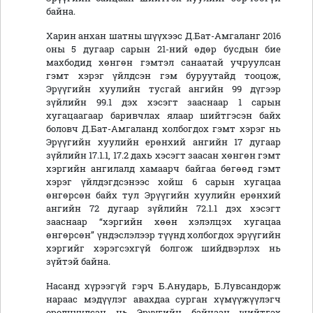
байна.
Харин анхан шатны шүүхээс Д.Бат-Амгаланг 2016
оны 5 дугаар сарын 21-ний өдөр бусдын бие
махбодид хөнгөн гэмтэл санаатай учруулсан
гэмт хэрэг үйлдсэн гэм буруутайд тооцож,
Эрүүгийн хуулийн тусгай ангийн 99 дүгээр
зүйлийн 99.1 дэх хэсэгт зааснаар 1 сарын
хугацаагаар баривчлах ялаар шийтгэсэн байх
боловч Д.Бат-Амгаланд холбогдох гэмт хэрэг нь
Эрүүгийн хуулийн ерөнхий ангийн 17 дугаар
зүйлийн 17.1.1, 17.2 дахь хэсэгт заасан хөнгөн гэмт
хэргийн ангилалд хамаарч байгаа бөгөөд гэмт
хэрэг үйлдэгдсэнээс хойш 6 сарын хугацаа
өнгөрсөн байх тул Эрүүгийн хуулийн ерөнхий
ангийн 72 дугаар зүйлийн 72.1.1 дэх хэсэгт
зааснаар “хэргийн хөөн хэлэлцэх хугацаа
өнгөрсөн” үндэслэлээр түүнд холбогдох эрүүгийн
хэргийг хэрэгсэхгүй болгож шийдвэрлэх нь
зүйтэй байна.
Насанд хүрээгүй гэрч Б.Анударь, Б.Лувсандорж
нараас мэдүүлэг авахдаа сурган хүмүүжүүлэгч
оролцуулсан нь Эрүүгийн байцаан шийтгэх