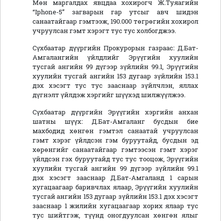
Мөн маргалдах явцдаа хохирогч Ж.Туяагийн
“Iphone-5” загварын гар утсыг авч шидэн
санаатайгаар гэмтээж, 190.000 төгрөгийн хохирол
учруулсан гэмт хэрэгт тус тус холбогджээ.
Сүхбаатар дүүргийн Прокурорын газраас: Д.Бат-
Амгалангийн үйлдлийг Эрүүгийн хуулийн
тусгай ангийн 99 дүгээр зүйлийн 99.1, Эрүүгийн
хуулийн тусгай ангийн 153 дугаар зүйлийн 153.1
дэх хэсэгт тус тус зааснаар зүйлчлэн, яллах
дүгнэлт үйлдэж хэргийг шүүхэд шилжүүлжээ.
Сүхбаатар дүүргийн Эрүүгийн хэргийн анхан
шатны шүүх: Д.Бат-Амгаланг бусдын бие
махбодид хөнгөн гэмтэл санаатай учруулсан
гэмт хэрэг үйлдсэн гэм буруутайд, бусдын эд
хөрөнгийг санаатайгаар гэмтээсэн гэмт хэрэг
үйлдсэн гэх буруутайд тус тус тооцож, Эрүүгийн
хуулийн тусгай ангийн 99 дүгээр зүйлийн 99.1
дэх хэсэгт зааснаар Д.Бат-Амгаланд 1 сарын
хугацаагаар баривчлах ялаар, Эрүүгийн хуулийн
тусгай ангийн 153 дугаар зүйлийн 153.1 дэх хэсэгт
зааснаар 1 жилийн хугацаагаар хорих ялаар тус
тус шийтгэж, түүнд оногдуулсан хөнгөн ялыг