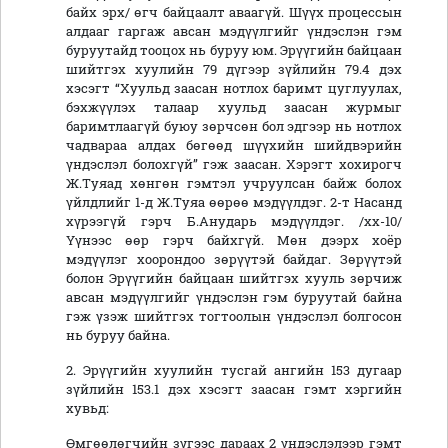
байх эрх/ өгч байцаалт аваагүй. Шүүх процессын
алдааг гаргаж авсан мэдүүлгийг үндэслэн гэм
буруутайд тооцох нь буруу юм. Эрүүгийн байцаан
шийтгэх хуулийн 79 дүгээр зүйлийн 79.4 дэх
хэсэгт “Хуульд заасан нотлох баримт цуглуулах,
бэхжүүлэх талаар хуульд заасан журмыг
баримтлаагүй буюу зөрчсөн бол эдгээр нь нотлох
чадвараа алдах бөгөөд шүүхийн шийдвэрийн
үндэслэл болохгүй” гэж заасан. Хэрэгт хохирогч
Ж.Туяад хөнгөн гэмтэл учруулсан байж болох
үйлдлийг 1-д Ж.Туяа өөрөө мэдүүлдэг. 2-т Насанд
хүрээгүй гэрч Б.Анударь мэдүүлдэг. /хх-10/
Үүнээс өөр гэрч байхгүй. Мөн дээрх хоёр
мэдүүлэг хоорондоо зөрүүтэй байдаг. Зөрүүтэй
болон Эрүүгийн байцаан шийтгэх хууль зөрчиж
авсан мэдүүлгийг үндэслэн гэм буруутай байна
гэж үзэж шийтгэх тогтоолын үндэслэл болгосон
нь буруу байна.
2. Эрүүгийн хуулийн тусгай ангийн 153 дугаар
зүйлийн 153.1 дэх хэсэгт заасан гэмт хэргийн
хувьд:
Өмгөөлөгчийн зүгээс дараах 2 үндэслэлээр гэмт