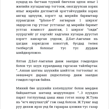
хүндэд нь багтаан түүний биечлэн эдлэх ялыг 1
жилийн хугацаагаар тогтоож, оногдуулсан хорих
ялыг жирийн дэглэмтэй эрэгтэйчүүдийн хорих
ангид эдлүүлж, хэрэгт эд мөрийн баримтаар
хураагдсан “Iphone-5” загварын 1 ширхэг
эвдэрсэн гар утсыг устгахыг эд мөрийн баримт
устгах комисст даалгаж, 1 ширхэг “сиди”
хуурцгийг уг хэргийг хадгалах хугацаа дуустал
хэрэгт хавсарган үлдээж, Д.Бат-Амгалан нь
цагдан хоригдсон хоноггүй, бусдад төлөх
төлбөргүй болохыг тус тус дурдаж
шийдвэрлэжээ.
Ялтан Д.Бат-Амгалан давж заалдах гомдолдоо
болон тус шүүх хуралдаанд гаргасан тайлбартаа:
“...Анхан шатны шүүхийн шийтгэх тогтоолыг эс
зөвшөөрч дараах үндэслэлээр давж заалдах
гомдол гаргаж байна.
Миний бие шүүхийн хэлэлцүүлэг болон мөрдөн
байцаалтын шатанд мэдүүлэхдээ: “...3 хүүхдээ
паркт тоглуулаад цааш явах гэтэл эхнэр Ж.Туяа
нь “өгч явуулахгүй” гэж саад болсон. Ж.Туяаг над
руу дөхөж ирэх үед би гараараа цээжин тус газар