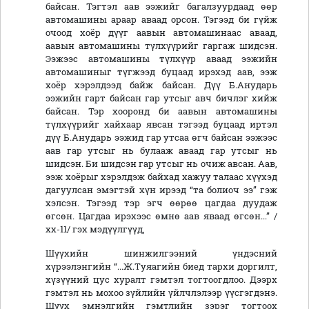
байсан. Тэгтэл аав ээжийг багалзуурдаад өөр
автомашины араар аваад орсон. Тэгээд би гүйж
очоод хоёр дүүг аавын автомашинаас аваад,
аавын автомашины түлхүүрийг гаргаж шидсэн.
Ээжээс автомашины түлхүүр аваад ээжийн
автомашиныг түгжээд буцаад ирэхэд аав, ээж
хоёр хэрэлдээд байж байсан. Дүү Б.Анударь
ээжийн гарт байсан гар утсыг авч бичлэг хийж
байсан. Тэр хооронд би аавын автомашины
түлхүүрийг хайхаар явсан тэгээд буцаад иртэл
дүү Б.Анударь ээжид гар утсаа өгч байсан ээжээс
аав гар утсыг нь булааж аваад гар утсыг нь
шидсэн. Би шидсэн гар утсыг нь очиж авсан. Аав,
ээж хоёрыг хэрэлдэж байхад хажуу талаас хүүхэд
дагуулсан эмэгтэй хүн ирээд “та болиоч ээ” гэж
хэлсэн. Тэгээд тэр эгч өөрөө цагдаа дуудаж
өгсөн. Цагдаа ирэхээс өмнө аав яваад өгсөн...” /
хх-11/ гэх мэдүүлгүүд,
Шүүхийн шинжилгээний үндэсний
хүрээлэнгийн “...Ж.Туяагийн биед тархи доргилт,
хүзүүний цус хуралт гэмтэл тогтоогдлоо. Дээрх
гэмтэл нь мохоо зүйлийн үйлчлэлээр үүсгэгдэнэ.
Шүүх эмнэлгийн гэмтлийн зэрэг тогтоох