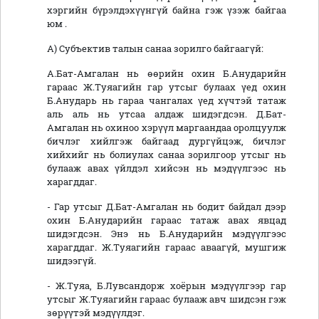
хэргийн бүрэлдэхүүнгүй байна гэж үзэж байгаа
юм .
А) Субъектив талын санаа зорилго байгаагүй:
А.Бат-Амгалан нь өөрийн охин Б.Анударийн
гараас Ж.Туяагийн гар утсыг булаах үед охин
Б.Анударь нь гараа чангалах үед хүчтэй татаж
аль аль нь утсаа алдаж шидэгдсэн. Д.Бат-
Амгалан нь охиноо хэрүүл маргаандаа оролцуулж
бичлэг хийлгэж байгаад дургүйцэж, бичлэг
хийхийг нь болиулах санаа зорилгоор утсыг нь
булааж авах үйлдэл хийсэн нь мэдүүлгээс нь
харагддаг.
- Гар утсыг Д.Бат-Амгалан нь бодит байдал дээр
охин Б.Анударийн гараас татаж авах явцад
шидэгдсэн. Энэ нь Б.Анударийн мэдүүлгээс
харагддаг. Ж.Туяагийн гараас аваагүй, мушгиж
шидээгүй.
- Ж.Туяа, Б.Лувсандорж хоёрын мэдүүлгээр гар
утсыг Ж.Туяагийн гараас булааж авч шидсэн гэж
зөрүүтэй мэдүүлдэг.