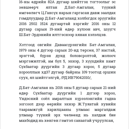
16-ны өдрийн 82А дугаар шийтгэх тогтоолыг эс
зөвшөөрч ялтан Д.Бат-Амгалан, түүний
өмгөөлөгч Ц.Гансүх нарын гаргасан давж заалдах
гомдлуудаар Д.Бат-Амгаланд холбогдох эрүүгийн
2016 2502 1524 дугаартай хэргийг 2016 оны 12
дугаар сарын 19-ний өдөр хүлээн авч, шүүгч
Ш.Бат-Эрдэнийн илтгэснээр хянан хэлэлцэв.
Хотгоод овгийн Даваасүрэнгийн Бат-Амгалан,
1979 оны 4 дүгээр сарын 20-нд төрсөн, 37 настай,
эрэгтэй, бүрэн дунд боловсролтой, жолооч
мэргэжилтэй, ам бүл 5, эхнэр, 3 хүүхдийн хамт
Сүхбаатар дүүргийн 3 дугаар хороо, 5 дугаар
хорооллын хд37 дугаар байрны 109 тоотод оршин
суух, ял шийтгэлгүй, /РД:ИВ79042010/,
Д.Бат-Амгалан нь 2016 оны 5 дугаар сарын 21-ний
өдөр Сүхбаатар дүүргийн 1 дүгээр хороо,
Үндэсний соёл амралтын хүрээлэнгийн гадна
зогсоол дээр өөрийн эхнэр Ж.Туяатай хувийн
таарамжгүй харилцааны улмаас маргалдаж
улмаар түүний эрх чөлөөнд нь халдаж бие
махбодид нь хөнгөн гэмтэл санаатай учруулсан,