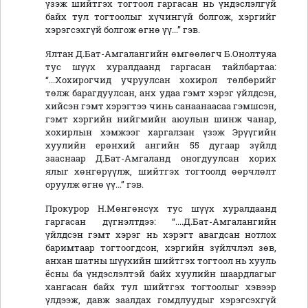
үзэж шийтгэх тогтоол гаргасан нь үндэслэлгүй
байх тул тогтоолыг хүчингүй болгож, хэргийг
хэрэгсэхгүй болгож өгнө үү...” гэв.
Ялтан Д.Бат-Амгалангийн өмгөөлөгч Б.Онолтуяа
тус шүүх хуралдаанд гаргасан тайлбартаа:
“...Хохирогчид учруулсан хохирол төлбөрийг
төлж барагдуулсан, анх удаа гэмт хэрэг үйлдсэн,
хийсэн гэмт хэрэгтээ чинь санаанаасаа гэмшсэн,
гэмт хэргийн нийгмийн аюулын шинж чанар,
хохирлын хэмжээг харгалзан үзэж Эрүүгийн
хуулийн ерөнхий ангийн 55 дугаар зүйлд
зааснаар Д.Бат-Амгаланд оногдуулсан хорих
ялыг хөнгөрүүлж, шийтгэх тогтоолд өөрчлөлт
оруулж өгнө үү...” гэв.
Прокурор Н.Мөнгөнсүх тус шүүх хуралдаанд
гаргасан дүгнэлтдээ: “....Д.Бат-Амгалангийн
үйлдсэн гэмт хэрэг нь хэрэгт авагдсан нотлох
баримтаар тогтоогдсон, хэргийн зүйлчлэл зөв,
анхан шатны шүүхийн шийтгэх тогтоол нь хууль
ёсны ба үндэслэлтэй байх хуулийн шаардлагыг
хангасан байх тул шийтгэх тогтоолыг хэвээр
үлдээж, давж заалдах гомдлуудыг хэрэгсэхгүй