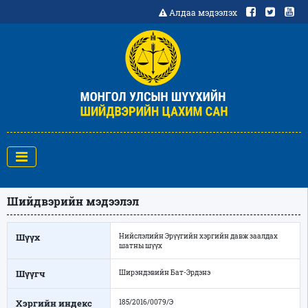
Алдаа мэдээлэх
Шийдвэрийн мэдээлэл
Шүүх
Нийслэлийн Эрүүгийн хэргийн давж заалдах
шатны шүүх
Шүүгч
Ширэндэвийн Бат-Эрдэнэ
Хэргийн индекс
185/2016/0079/Э