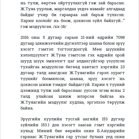
нь тулж, өөртөө ойртуулахгүй гэж зай барьсан.
Ж.Туяа уурлаж, маргалдах үедээ намайг алгадаад
байдаг учир би гараараа зай барьж түлхсэн.
Харин хоолойг нь боож, цохисон зүйл байхгүй...”
гэж мэдүүлсэн. /хх-18/
2016 оны 5 дугаар сарын 21-ний өдрийн 7098
дугаар шинжээчийн дүгнэлтээр шанаа болон эрүү
хэсэгт гэмтэл тогтоогдоогүй. Мөн шүүхийн
хэлэлцүүлэгт Ж.Туяа гэмтсэн гэх өдрийн орой
шууд шүүх эмнэлэгт цаг алдахгүйгээр үзүүлсэн
тухайгаа мэдүүлсэн бөгөөд хавтаст хэргийн 23
дугаар талд авагдсан Ж.Туяагийн гэрэл зурагт
түүнийг боомилсон, шанаа, эрүү хэсэгт нь
цохисон шинж тэмдэг байдаггүй. Харин ч түүний
цээжинд тулж зай барьснаас үүссэн эгэм ясны 2
талд улайсан шинж илэрсэн байгаа нь
Ж.Туяагийн мэдүүлэг худлаа, эргэлзээ төрүүлж
байна.
Эрүүгийн хуулийн тусгай ангийн 153 дүгээр
зүйлийн 153.1 дэх хэсэгт заасан гэмт хэргийн
хувьд: Миний бие өөрийн охин Б.Анударийн
гарнаас Ж.Туяагийн гар утсыг булаах үед охин