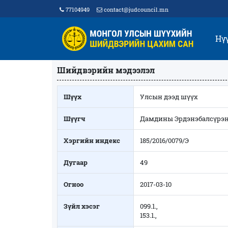
77104949
contact@judcouncil.mn
Нү
Шийдвэрийн мэдээлэл
Шүүх
Улсын дээд шүүх
Шүүгч
Дамдины Эрдэнэбалсүрэ
Хэргийн индекс
185/2016/0079/Э
Дугаар
49
Огноо
2017-03-10
Зүйл хэсэг
099.1.,
153.1.,