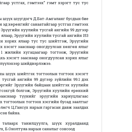
гаар устгах, гэмтээх” гэмт хэрэгт тус тус
ы шүүх шүүгдэгч Д.Бат-Амгаланг бусдын бие
н эд хөрөнгийг санаатайгаар устгах гэмтээх
, Эрүүгийн хуулийн тусгай ангийн 99 дүгээр
х ялаар, Эрүүгийн хуулийн тусгай ангийн 153
ийн хорих ялаар тус тус шийтгэж, Эрүүгийн
эх хэсэгт зааснаар оногдуулсан хөнгөн ялыг
1 жилийн хугацаагаар тогтоож, Эрүүгийн
ахь хэсэгт зааснаар оногдуулсан хорих ялыг
лүүлэхээр шийдвэрлэжээ.
ы шүүх шийтгэх тогтоолын тогтоох хэсэгт
 тусгай ангийн 99 дүгээр зүйлийн 99.1 дэх
хэргийг Эрүүгийн байцаан шийтгэх хуулийн
рэгсэхгүй болгож, Эрүүгийн хуулийн ерөнхий
зааснаар түүнийг эрүүгийн хариуцлагаас
эх тогтоолын тогтоох хэсгийн бусад заалтыг
өлөгч Ц.Гансүх нарын гаргасан давж заалдах
сэн байна.
 талаарх танилцуулга, шүүх хуралдаанд
үх, Б.Онолтуяа нарын саналыг сонсоод