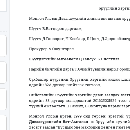
эрүүгийн хэрги
Монгол Улсын Дээд шүүхийн хяналтын шатны эрүү
Шүүгч Б.Батцэрэн даргалж,
Шүүгч Д.Ганзориг, Ч.Хосбаяр, Б.Цогт, Д.Эрдэнэбалс
Прокурор А.Оюунгэрэл,
Шүүгдэгчийн өмгөөлөгч Ц.Гансүх, Б.Онолтуяа
Нарийн бичгийн дарга Т.Өлзийтүвшин нарыг орол
Сүхбаатар дүүргийн Эрүүгийн хэргийн анхан шатн
өдрийн 82А дугаар шийтгэх тогтоол,
Нийслэлийн Эрүүгийн хэргийн давж заалдах шатн
өдрийн 33 дугаар магадлалтай 201625021524 тоот
түүний өмгөөлөгч Ц.Гансүх, Б.Онолтуяа нарын гарг
Монгол Улсын иргэн, 1979 онд төрсөн, эрэгтэй, 
Даваасүрэнгийн Бат-Амгалан
нь Эрүүгийн хуулийн
хэсэгт заасан “Бусдын бие махбодид хөнгөн гэмтэл 