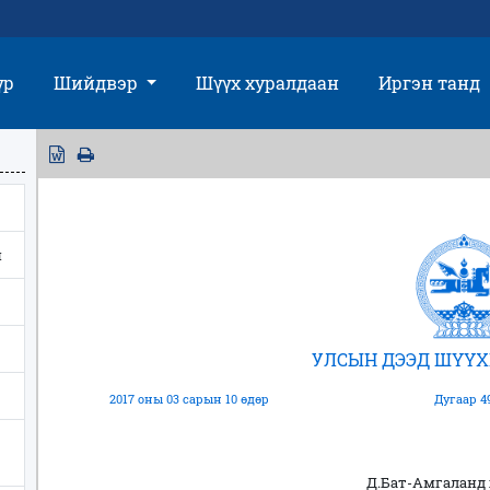
үр
Шийдвэр
Шүүх хуралдаан
Иргэн танд
н
УЛСЫН ДЭЭД ШҮҮХ
2017 оны 03 сарын 10 өдөр
Дугаар 4
Д.Бат-Амгаланд 