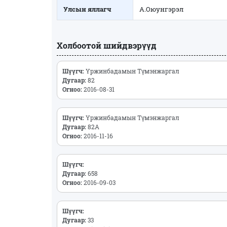
Улсын яллагч
А.Оюунгэрэл
Холбоотой шийдвэрүүд
Шүүгч:
Үржинбадамын Түмэнжаргал
Дугаар:
82
Огноо:
2016-08-31
Шүүгч:
Үржинбадамын Түмэнжаргал
Дугаар:
82А
Огноо:
2016-11-16
Шүүгч:
Дугаар:
658
Огноо:
2016-09-03
Шүүгч:
Дугаар:
33