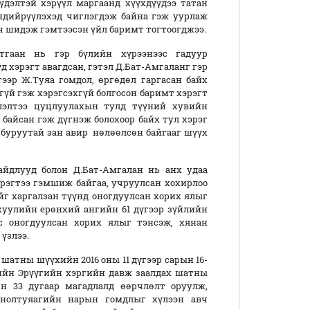
үүдэлтэй хэрүүл маргаанд хүүхдүүдээ татан
өндийрүүлэхэд чиглэгдэж байна гэж уурлаж
ч шидэж гэмтээсэн үйл баримт тогтоогджээ.
тгаан нь гэр бүлийн хүрээнээс гадуур
д хэрэгт авагдсан, гэтэл Д.Бат-Амгаланг гэр
ээр Ж.Туяа гомдол, өргөдөл гаргасан байх
гүй гэж хэрэгсэхгүй болгосон баримт хэрэгт
рлэлтээ цуцлуулахын тулд түүний хувийн
байсан гэж дүгнэж болохоор байх тул хэрэг
 буруутай зан авир нөлөөлсөн байгааг шүүх
айдлууд болон Д.Бат-Амгалан нь анх удаа
эрэгтээ гэмшиж байгаа, учруулсан хохирлоо
йг харгалзан түүнд оногдуулсан хорих ялыг
хуулийн ерөнхий ангийн 61 дүгээр зүйлийн
с оногдуулсан хорих ялыг тэнсэж, хянан
үзлээ.
шатны шүүхийн 2016 оны 11 дүгээр сарын 16-
ийн Эрүүгийн хэргийн давж заалдах шатны
н 33 дугаар магадлалд өөрчлөлт оруулж,
Онолтуяагийн нарын гомдлыг хүлээн авч