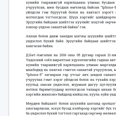
хувийн таарамжгүй харилцааны улмаас бусдын 
учруулсан, мөн бусдын өмчлөлд байсан “Iphone-5
үйлдсэн гэм буруутай болох нь хавтаст хэрэгт 
нотлогдон тогтоогдсон. Шүүх хэргийг шийдвэрлэ
Эрүүгийн байцаан шийтгэх хуулийг ноцтой зөрчөө
хэвээр үлдээх саналтай байна” гэв.
Анхан болон давж заалдах шатны шүүхийн шийтгэ
үндэслэл бүхий байх Эрүүгийн байцаан шийтгэх
хангасан байна.
Д.Бат-Амгалан нь 2016 оны 05 дугаар сарын 21-ни
Үндэсний соёл амралтын хүрээлэнгийн гаднах ав
хувийн таарамжгүй харилцааны улмаас маргалда
махбодид нь хөнгөн гэмтэл санаатай учруулсан, 
“Iphone-5” загварын гар утсыг авч шидэн санаат
учруулах гэмт хэрэг үйлдсэн болох нь тухайн хэр
хуульд заасан үндэслэл, журмын дагуу цуглуулж
нотлох баримтуудаар нотлогдсон талаарх анхан 
хэргийн жинхэнэ байдалд нийцсэн, хууль зүйн үнд
Мөрдөн байцаалт болон шүүхийн шатанд оролцог
хязгаарласан, эсхүл бусад хэлбэрээр хэргийг бүх 
ба үндэслэл бүхий тогтоол гаргахад сөргөөр нөлөөл