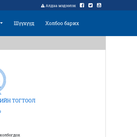
Алдаа мэдээлэх
Шүүхүүд
Холбоо барих
ИЙН ТОГТООЛ
9
холбогдох