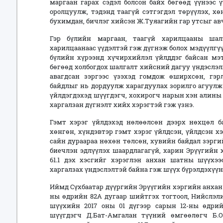
маргаан гарах сэдэл болсон байх бөгөөд үүнээс 
оролцуулж, тэдэнд таагүй сэтгэгдэл төрүүлэх, х
бухимдан, бичлэг хийсэн Ж.Туяагийн гар утсыг ав
Гэр бүлийн маргаан, таагүй харилцааны шал
харилцаанаас үүдэлтэй гэж дүгнэж болох мэдүүлгүү
бүлийн хүрээнд хүчирхийлэл үйлддэг байсан мэт
бөгөөд холбогдох шалгалт хийсний дагуу үндэслэл
авагдсан зэргээс үзэхэд гомдож өширхсөн, гэ
байдлыг нь дордуулж харагдуулах зорилго агуулж 
үйлдэгдэхэд шүүгдэгч, хохирогч нарын хэн алины
харгалзан дүгнэлт хийх хэрэгтэй гэж үзнэ.
Гэмт хэрэг үйлдэхэд нөлөөлсөн дээрх нөхцөл б
хөнгөн, хүндэвтэр гэмт хэрэг үйлдсэн, үйлдсэн х
сайн дураараа нөхөн төлсөн, хувийн байдал зэрги
биечлэн эдлүүлэх шаардлагагүй, харин Эрүүгийн 
61.1 дэх хэсгийг хэрэглэн анхан шатны шүүхээ
харгалзах үндэслэлтэй байна гэж шүүх бүрэлдэхүүн 
Иймд Сүхбаатар дүүргийн Эрүүгийн хэргийн анхан 
ны өдрийн 82А дугаар шийтгэх тогтоол, Нийслэл
шүүхийн 2017 оны 01 дүгээр сарын 12-ны өдрий
шүүгдэгч Д.Бат-Амгалан түүний өмгөөлөгч Б.