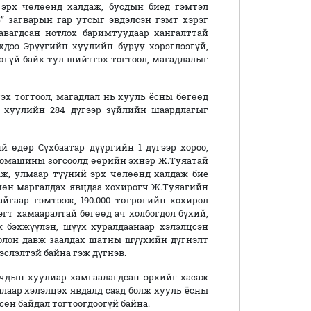
эрх чөлөөнд халдаж, бусдын биед гэмтэл
” загварын гар утсыг эвдэлсэн гэмт хэрэг
авагдсан нотлох баримтуудаар хангалттай
хдээ Эрүүгийн хуулийн буруу хэрэглээгүй,
гүй байх тул шийтгэх тогтоол, магадлалыг
х тогтоол, магадлал нь хууль ёсны бөгөөд
 хуулийн 284 дүгээр зүйлийн шаардлагыг
й өдөр Сүхбаатар дүүргийн 1 дүгээр хороо,
томашины зогсоолд өөрийн эхнэр Ж.Туяатай
ж, улмаар түүний эрх чөлөөнд халдаж бие
мөн маргалдах явцдаа хохирогч Ж.Туяагийн
айгаар гэмтээж, 190.000 төгрөгийн хохирол
эгт хамааралтай бөгөөд ач холбогдол бүхий,
 бэхжүүлэн, шүүх хуралдаанаар хэлэлцсэн
болон давж заалдах шатны шүүхийн дүгнэлт
эслэлтэй байна гэж дүгнэв.
чдын хуулиар хамгаалагдсан эрхийг хасаж
талаар хэлэлцэх явдалд саад болж хууль ёсны
сөн байдал тогтоогдоогүй байна.