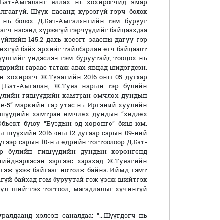
.Бат-Амгаланг яллах нь хохирогчид ямар
лгаагүй. Шүүх насанд хүрээгүй гэрч болох
 нь болох Д.Бат-Амгалангийн гэм бурууг
аагч насанд хүрээгүй гэрчүүдийг байцаахдаа
үйлийн 145.2 дахь хэсэгт заасны дагуу гэр
өхгүй байх эрхийг тайлбарлан өгч байцаалт
үүлгийг үндэслэн гэм буруутайд тооцох нь
дарийн гараас татаж авах явцад шидэгдсэн.
н хохирогч Ж.Туяагийн 2016 оны 05 дугаар
Д.Бат-Амгалан, Ж.Туяа нарын гэр бүлийн
 бүлийн гишүүдийн хамтран өмчлөх дундын
ne-5” маркийн гар утас нь Иргэний хуулийн
 гишүүдийн хамтран өмчлөх дундын “хөдлөх
Обьект буюу “Бусдын эд хөрөнгө” биш юм.
 шүүхийн 2016 оны 12 дугаар сарын 09-ний
үгээр сарын 10-ны өдрийн тогтоолоор Д.Бат-
гэр бүлийн гишүүдийн дундын хөрөнгөнд
ийдвэрлэсэн зэргээс харахад Ж.Туяагийн
 гэж үзэж байгааг нотолж байна. Иймд гэмт
гүй байхад гэм буруутай гэж үзэж шийтгэх
 тул шийтгэх тогтоол, магадлалыг хүчингүй
лдаанд хэлсэн саналдаа: “...Шүүгдэгч нь