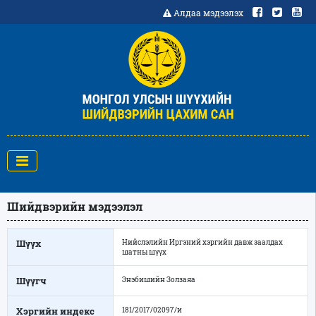
Алдаа мэдээлэх
Шийдвэрийн мэдээлэл
Шүүх
Нийслэлийн Иргэний хэргийн давж заалдах
шатны шүүх
Шүүгч
Энэбишийн Золзаяа
Хэргийн индекс
181/2017/02097/и