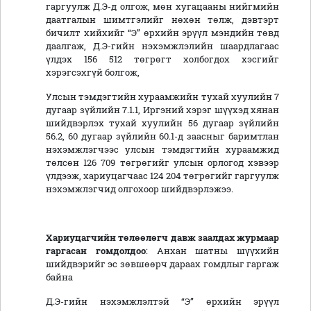
гаргуулж Д.Э-д олгож, мөн хугацааны нийгмийн
даатгалын шимтгэлийг нөхөн төлж, дэвтэрт
бичилт хийхийг “Э” өрхийн эрүүл мэндийн төвд
даалгаж, Д.Э-гийн нэхэмжлэлийн шаардлагаас
үлдэх 156 512 төгрөгт холбогдох хэсгийг
хэрэгсэхгүй болгож,
Улсын тэмдэгтийн хураамжийн тухай хуулийн 7
дугаар зүйлийн 7.1.1, Иргэний хэрэг шүүхэд хянан
шийдвэрлэх тухай хуулийн 56 дугаар зүйлийн
56.2, 60 дугаар зүйлийн 60.1-д заасныг баримтлан
нэхэмжлэгчээс улсын тэмдэгтийн хураамжид
төлсөн 126 709 төгрөгийг улсын орлогод хэвээр
үлдээж, хариуцагчаас 124 204 төгрөгийг гаргуулж
нэхэмжлэгчид олгохоор шийдвэрлэжээ.
Хариуцагчийн төлөөлөгч давж заалдах журмаар
гаргасан гомдолдоо
: Анхан шатны шүүхийн
шийдвэрийг эс зөвшөөрч дараах гомдлыг гаргаж
байна
Д.Э-гийн нэхэмжлэлтэй “Э” өрхийн эрүүл