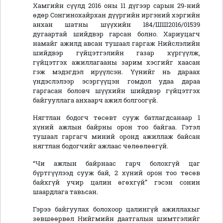
Хамгийн сүүлд 2016 оны 11 дүгээр сарын 29-ний
өдөр Сонгинохайрхан дүүргийн иргэний хэргийн
анхан шатны шүүхийн 184/ШШ2016/01539
дугаартай шийдвэр гарсан болно. Хариуцагч
намайг ажилд авсан тушаал гаргаж Нийслэлийн
шийдвэр гүйцэтгэлийн газар хүргүүлж,
гүйцэтгэх ажиллагааны зарим хэсгийг хаасан
гэж мэдэгдэл ирүүлсэн. Үүнийг нь дараах
үндэслэлээр эсэргүүцэн гомдол удаа дараа
гаргасан боловч шүүхийн шийдвэр гүйцэтгэх
байгууллага анхаарч ажил болгоогүй.
Нягтлан бодогч төсөвт сууж батлагдсанаар 1
хүний ажлын байрны орон тоо байгаа. Гэтэл
тушаал гаргагч миний оронд ажиллаж байсан
нягтлан бодогчийг ажлаас чөлөөлөөгүй.
“Чи ажлын байрнаас гарч болохгүй цаг
бүртгүүлээд сууж бай, 2 хүний орон тоо төсөв
байхгүй учир цалин өгөхгүй” гэсэн сонин
шаардлага тавьсан.
Гэрээ байгуулах болохоор цалингүй ажиллахыг
зөвшөөрвөл Нийгмийн даатгалын шимтгэлийг