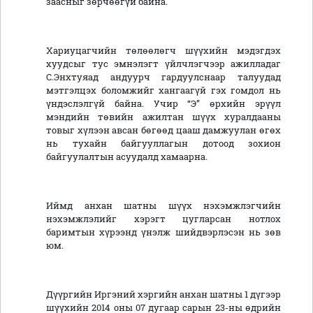
заасныг зөрчөөгүй байна.
Хариуцагчийн төлөөлөгч шүүхийн мэдэгдэх
хуудсыг тус эмнэлэгт үйлчлэгчээр ажилладаг
С.Энхтуяад андуурч гардуулснаар талуудад
мэтгэлцэх боломжийг хангаагүй гэх гомдол нь
үндэслэлгүй байна. Учир “Э” өрхийн эрүүл
мэндийн төвийн ажилтан шүүх хуралдааны
товыг хүлээн авсан бөгөөд цааш дамжуулан өгөх
нь тухайн байгууллагын дотоод зохион
байгуулалтын асуудалд хамаарна.
Иймд анхан шатны шүүх нэхэмжлэгчийн
нэхэмжлэлийг хэрэгт цугларсан нотлох
баримтын хүрээнд үнэлж шийдвэрлэсэн нь зөв
юм.
Дүүргийн Иргэний хэргийн анхан шатны 1 дүгээр
шүүхийн 2014 оны 07 дугаар сарын 23-ны өдрийн