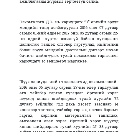
ажиллагааны журмыг зөрчөөгүй байна.
Нэхэмжлэгч Д.Э- нь хариуцагч “Э” өрхийн эрүүл
мэндийн төвд холбогдуулан 2016 оны 07 дугаар
сарын 01-ний өдрөөс 2017 оны 05 дугаар сарын 22-
ны өдрийг хүртэл ажилгүй байсан хугацааны
цалинтай тэнцэх олговор гаргуулах, нийгмийн
болон эрүүл мэндийн даатгалын дэвтэрт нөхөн
бичилт хийлгүүлэх тухай нэхэмжлэл гаргасныг
хариуцагч эс зөвшөөрч маргажээ.
Шүүх хариуцагчийн төлөөлөгчид нэхэмжлэлийг
2016 оны 06 дугаар сарын 27-ны өдөр гардуулан
өгч тайлбар гаргах хугацааг Иргэний хэрэг
шүүхэд хянан шийдвэрлэх тухай хуулийн 72
дугаар зүйлийн 72.2 дахь хэсэгт зааснаар 14
хоногоор тогтоож, тайлбар гаргах, нотлох баримт
гаргах, хэргийн материалтай танилцах,
өмгөөлөгч авах зэрэг Иргэний хэрэг шүүхэд
хянан шийдвэрлэх тухай хуулийн 25, 38 дугаар