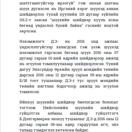
шалтгаангүйгээр ирээгүй" гэж анхан шатны
шүүх дүгнэсэн нь Иргэний хэрэг шүүхэд хянан
шийдвэрлэх тухай хуулийн 116 дугаар зүйлийн
116.2-т заасан "шүүхийн шийдвэр хууль есны
бөгөөд үндэслэл бүхий байна" гэснийг ноцтой
зөрчсөн.
Нэхэмжлэгч Д.Э- нь 2016 онд ажлаас
үндэслэлгүйгээр халагдсан гэж үзэж шүүхэд
нэхэмжлэл гаргасан бөгөөд шүүх 2016 оны 07
дугаар сарын 01-ний өдрийн шийдвэрээр ажилд
нь эгүүлэн томилуулахаар шийдвэрлэсэн. Үүний
дагуу Энхсүндэр Өрхийн эрүүл мэндийн төвийн
даргын 2016 оны 12 дугаар сарын 05-ны өдрийн
Б/18 тоот тушаалаар Д.Э-г тус эрүүл мэндийн
төвийн нягтлан бодогчоор ажилд нь эгүүлэн
томилсон.
Ийнхүү шүүхийн шийдвэр биелэгдсэн болохыг
тогтоож Нийслэлийн шүүхийн шийдвэр
гүйцэтгэх албаны шийдвэр гүйцэтгэгч
Б.Дэлгэрмөрөн энэхүү тушаалыг Д.Э-д 2016 оны 12
дугаар сарын 06-ны өдөр гардуулан өгч, энэ
талаар тэмдэглэл хөтөлсөн байдаг.