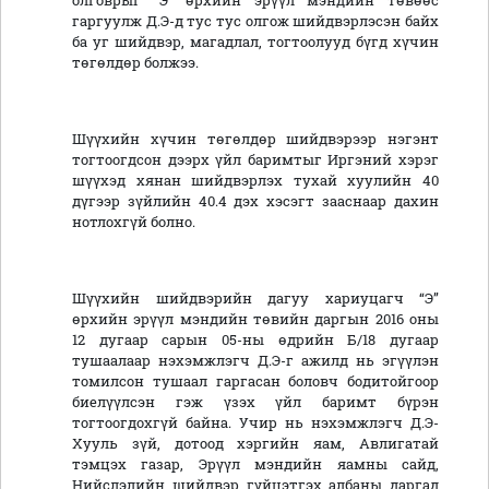
олговрыг “Э” өрхийн эрүүл мэндийн төвөөс
гаргуулж Д.Э-д тус тус олгож шийдвэрлэсэн байх
ба уг шийдвэр, магадлал, тогтоолууд бүгд хүчин
төгөлдөр болжээ.
Шүүхийн хүчин төгөлдөр шийдвэрээр нэгэнт
тогтоогдсон дээрх үйл баримтыг Иргэний хэрэг
шүүхэд хянан шийдвэрлэх тухай хуулийн 40
дүгээр зүйлийн 40.4 дэх хэсэгт зааснаар дахин
нотлохгүй болно.
Шүүхийн шийдвэрийн дагуу хариуцагч “Э”
өрхийн эрүүл мэндийн төвийн даргын 2016 оны
12 дугаар сарын 05-ны өдрийн Б/18 дугаар
тушаалаар нэхэмжлэгч Д.Э-г ажилд нь эгүүлэн
томилсон тушаал гаргасан боловч бодитойгоор
биелүүлсэн гэж үзэх үйл баримт бүрэн
тогтоогдохгүй байна. Учир нь нэхэмжлэгч Д.Э-
Хууль зүй, дотоод хэргийн яам, Авлигатай
тэмцэх газар, Эрүүл мэндийн яамны сайд,
Нийслэлийн шийдвэр гүйцэтгэх албаны даргад