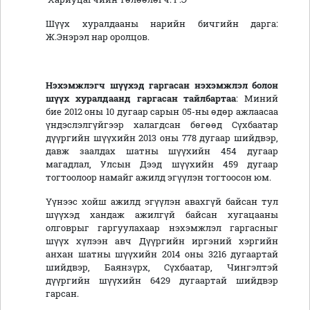
Шүүх хуралдааны нарийн бичгийн дарга:
Ж.Энэрэл нар оролцов.
Нэхэмжлэгч шүүхэд гаргасан нэхэмжлэл болон
шүүх хуралдаанд гаргасан тайлбартаа
: Миний
бие 2012 оны 10 дугаар сарын 05-ны өдөр ажлаасаа
үндэслэлгүйгээр халагдсан бөгөөд Сүхбаатар
дүүргийн шүүхийн 2013 оны 778 дугаар шийдвэр,
давж заалдах шатны шүүхийн 454 дугаар
магадлал, Улсын Дээд шүүхийн 459 дугаар
тогтоолоор намайг ажилд эгүүлэн тогтоосон юм.
Үүнээс хойш ажилд эгүүлэн авахгүй байсан тул
шүүхэд хандаж ажилгүй байсан хугацааны
олговрыг гаргуулахаар нэхэмжлэл гаргасныг
шүүх хүлээн авч Дүүргийн иргэний хэргийн
анхан шатны шүүхийн 2014 оны 3216 дугаартай
шийдвэр, Баянзүрх, Сүхбаатар, Чингэлтэй
дүүргийн шүүхийн 6429 дугаартай шийдвэр
гарсан.