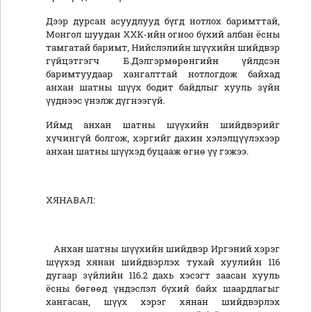
Дээр дурсан асуудлууд бүгд нотлох баримттай,
Монгол шуудан ХХК-ийн огноо бүхий албан ёсны
тамгатай баримт, Нийслэлийн шүүхийн шийдвэр
гүйцэтгэгч Б.Дэлгэрмөрөнгийн үйлдсэн
баримтуудаар хангалттай нотлогдож байхад
анхан шатны шүүх бодит байдлыг хууль зүйн
үүднээс үнэлж дүгнээгүй.
Иймд анхан шатны шүүхийн шийдвэрийг
хүчингүй болгож, хэргийг дахин хэлэлцүүлэхээр
анхан шатны шүүхэд буцааж өгнө үү гэжээ.
ХЯНАВАЛ:
Анхан шатны шүүхийн шийдвэр Иргэний хэрэг
шүүхэд хянан шийдвэрлэх тухай хуулийн 116
дугаар зүйлийн 116.2 дахь хэсэгт заасан хууль
ёсны бөгөөд үндэслэл бүхий байх шаардлагыг
хангасан, шүүх хэрэг хянан шийдвэрлэх