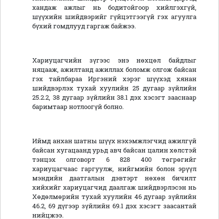
хандаж ажлыг нь бодитойгоор хийлгэхгүй,
шүүхийн шийдвэрийг гүйцэтгээгүй гэх агуулга
бүхий гомдлууд гаргаж байжээ.
Хариуцагчийн зүгээс энэ нөхцөл байдлыг
няцааж, ажилтанд ажиллах боломж олгож байсан
гэх тайлбараа Иргэний хэрэг шүүхэд хянан
шийдвэрлэх тухай хуулийн 25 дугаар зүйлийн
25.2.2, 38 дугаар зүйлийн 38.1 дэх хэсэгт зааснаар
баримтаар нотлоогүй болно.
Иймд анхан шатны шүүх нэхэмжлэгчид ажилгүй
байсан хугацаанд урьд авч байсан цалин хөлстэй
тэнцэх олговорт 6 828 400 төгрөгийг
хариуцагчаас гаргуулж, нийгмийн болон эрүүл
мэндийн даатгалын дэвтэрт нөхөн бичилт
хийхийг хариуцагчид даалгаж шийдвэрлэсэн нь
Хөдөлмөрийн тухай хуулийн 46 дугаар зүйлийн
46.2, 69 дүгээр зүйлийн 69.1 дэх хэсэгт заасантай
нийцжээ.