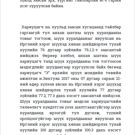
зүйлд заасан эрх, үүргийг тайлбарлан өгч гарын
үсэг зуруулсан байна.
Хариуцагч нь хуульд заасан хугацаанд тайлбар
гаргаагүй тул анхан шатны шүүх хуралдааны
товыг тогтоож, шүүх хуралдааныг явуулсан нь
Иргэний хэрэг шүүхэд хянан шийдвэрлэх тухай
хуулийн 76 дугаар зүйлийн 76.1.2-т заасантай
нийцжээ. Өөрөөр хэлбэл, анхан шатны шүүх
хариуцагч талд шүүх хуралдааны тов тогтоосон
мэдэгдлийг шуудангаар хүргүүлсэн байх бөгөөд
хариуцагч “Э” өрхийн эрүүл мэндийн төвийн
ажилтан н.Энхтуяа 2017 оны 07 дугаар сарын 21-
ний өдөр хүлээн авсан нь Иргэний хэрэг шүүхэд
хянан шийдвэрлэх тухай хуулийн 77 дугаар
зүйлийн 77.2, 77.3 дахь хэсэгт заасантай нийцсэн.
Шүүх хуралдааны товыг мэдсэн хариуцагчийн
төлөөлөгч хүндэтгэн үзэх шалтгаангүйгээр шүүх
хуралдаанд ирээгүй тул дүгнэж, түүний
оролцоогүйгээр шүүх хуралдааныг явуулсан нь
Иргэний хэрэг шүүхэд хянан шийдвэрлэх тухай
хуулийн 100 дугаар зүйлийн 100.3 дахь хэсэгт