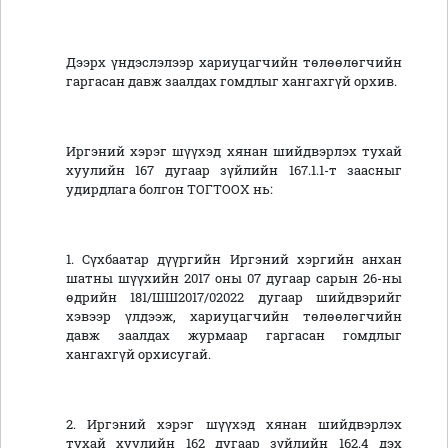
Дээрх үндэслэлээр хариуцагчийн төлөөлөгчийн
гаргасан давж заалдах гомдлыг хангахгүй орхив.
Иргэний хэрэг шүүхэд хянан шийдвэрлэх тухай
хуулийн 167 дугаар зүйлийн 167.1.1-т заасныг
удирдлага болгон ТОГТООХ нь:
1. Сүхбаатар дүүргийн Иргэний хэргийн анхан
шатны шүүхийн 2017 оны 07 дугаар сарын 26-ны
өдрийн 181/ШШ2017/02022 дугаар шийдвэрийг
хэвээр үлдээж, хариуцагчийн төлөөлөгчийн
давж заалдах журмаар гаргасан гомдлыг
хангахгүй орхисугай.
2. Иргэний хэрэг шүүхэд хянан шийдвэрлэх
тухай хуулийн 162 дугаар зүйлийн 162.4 дэх