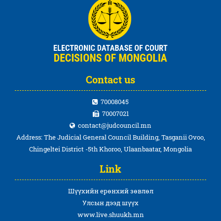
Contact us
70008045
70007021
contact@judcouncil.mn
Address: The Judicial General Council Building, Tasganii Ovoo,
Chingeltei District -5th Khoroo, Ulaanbaatar, Mongolia
Link
Шүүхийн ерөнхий зөвлөл
Улсын дээд шүүх
www.live.shuukh.mn