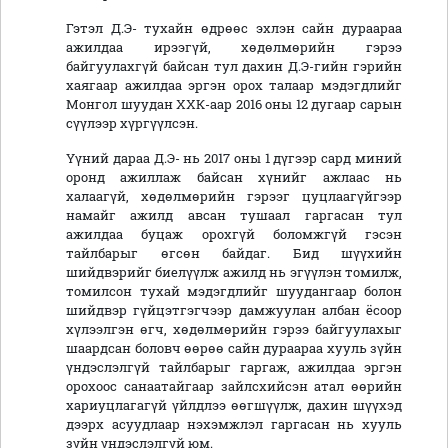
Гэтэл Д.Э- тухайн өдрөөс эхлэн сайн дураараа
ажилдаа ирээгүй, хөдөлмөрийн гэрээ
байгуулахгүй байсан тул дахин Д.Э-гийн гэрийн
хаягаар ажилдаа эргэн орох талаар мэдэгдлийг
Монгол шуудан ХХК-аар 2016 оны 12 дугаар сарын
сүүлээр хүргүүлсэн.
Үүний дараа Д.Э- нь 2017 оны 1 дүгээр сард миний
оронд ажиллаж байсан хүнийг ажлаас нь
халаагүй, хөдөлмөрийн гэрээг цуцлаагүйгээр
намайг ажилд авсан тушаал гаргасан тул
ажилдаа буцаж орохгүй боломжгүй гэсэн
тайлбарыг өгсөн байдаг. Бид шүүхийн
шийдвэрийг биелүүлж ажилд нь эгүүлэн томилж,
томилсон тухай мэдэгдлийг шуудангаар болон
шийдвэр гүйцэтгэгчээр дамжуулан албан ёсоор
хүлээлгэн өгч, хөдөлмөрийн гэрээ байгуулахыг
шаардсан боловч өөрөө сайн дураараа хууль зүйн
үндэслэлгүй тайлбарыг гаргаж, ажилдаа эргэн
орохоос санаатайгаар зайлсхийсэн атал өөрийн
хариуцлагагүй үйлдлээ өөгшүүлж, дахин шүүхэд
дээрх асуудлаар нэхэмжлэл гаргасан нь хууль
зүйн үндэслэлгүй юм.