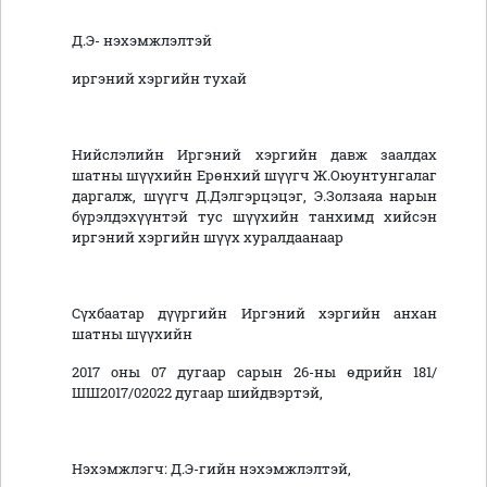
Д.Э- нэхэмжлэлтэй
иргэний хэргийн тухай
Нийслэлийн Иргэний хэргийн давж заалдах
шатны шүүхийн Ерөнхий шүүгч Ж.Оюунтунгалаг
даргалж, шүүгч Д.Дэлгэрцэцэг, Э.Золзаяа нарын
бүрэлдэхүүнтэй тус шүүхийн танхимд хийсэн
иргэний хэргийн шүүх хуралдаанаар
Сүхбаатар дүүргийн Иргэний хэргийн анхан
шатны шүүхийн
2017 оны 07 дугаар сарын 26-ны өдрийн 181/
ШШ2017/02022 дугаар шийдвэртэй,
Нэхэмжлэгч: Д.Э-гийн нэхэмжлэлтэй,