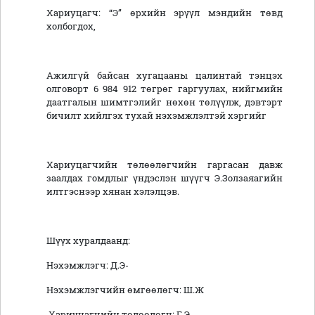
Хариуцагч: “Э” өрхийн эрүүл мэндийн төвд
холбогдох,
Ажилгүй байсан хугацааны цалинтай тэнцэх
олговорт 6 984 912 төгрөг гаргуулах, нийгмийн
даатгалын шимтгэлийг нөхөн төлүүлж, дэвтэрт
бичилт хийлгэх тухай нэхэмжлэлтэй хэргийг
Хариуцагчийн төлөөлөгчийн гаргасан давж
заалдах гомдлыг үндэслэн шүүгч Э.Золзаяагийн
илтгэснээр хянан хэлэлцэв.
Шүүх хуралдаанд:
Нэхэмжлэгч: Д.Э-
Нэхэмжлэгчийн өмгөөлөгч: Ш.Ж
Хариуцагчийн төлөөлөгч: Г.Э