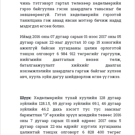
чинь тэтгэвэрт гартал төлөхөөр хөдөлмөрийн
гэрээ байгуулна гэсэн шаардлага тавьсныг би
зөвшөөрөөгүй. Гэтэл хөдөлмөрийн гэрээтэй
танилцана гэж аваад явсан мэтээр бичиж надад
мэдэгдэл өгсөн болно.
Иймд 2016 оны 07 дугаар сарын 01-нээс 2017 оны 05
дугаар сарын 22-ныг дуустал 10 сар 15 хоногийн
ажилгүй байсан хугацааны цалин орлоготой
тэнцэх олговорт 6 984 912 төгрөгийг гаргуулж,
нийгмийн даатгалын нөхөн төлж,
баталгаажуулалт хийхийг даалгах
нэхэмжлэлийн шаардлага гаргаж байгааг хүлээн
авч, хууль зүйн дагуу шийдвэрлэж өгнө үү гэжээ.
Шүүх:
Хөдөлмөрийн тухай хуулийн 128 дугаар
зүйлийн 128.1.5, 69 дүгээр зүйлийн 69.1, 46 дугаар
зүйлийн 46.2 дахь хэсэгт тус тус заасныг
баримтлан “Э” өрхийн эрүүл мэндийн төвөөс 2016
оны 7 дугаар сарын 01-ний өдрөөс 2017 оны 5
дугаар сарын 22-ны өдрийг хүртэлх хугацааны
цалинтай тэнцэх олговорт 6 828 400 төгрөг