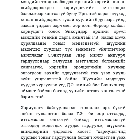
мэндийн төвд холбогдох иргэний хэргийг хянан
шийдвэрлэхдээ хариуцагчийг мэтгэлцэх
боломжоор хангаагүй буюу Иргэний хэрэг шүүхэд
хянан шийдвэрлэх тухай хуулийн 6 дугаар зүйлд
заасан үндсэн зарчмыг зөрчсөн. Өөрөөр хэлбэл,
хариуцагч болох Энхсүндэр өрхийн эрүүл
мэндийн төвийн дарга ажилтай Г.Э надад шүүх
хуралдааны товыг мэдэгдээгүй, шүүхийн
мэдэгдэх хуудсыг тус эмнэлэгт үйлчлэгчээр
ажилладаг С.Энхтуяад /нэр ижил/ андуурч
гардуулснаар талуудад мэтгэлцэх боломжийг
хангаагүй, хэргийн оролцогчийн хуулиар
олгогдсон эрхийг эдлүүлээгүй гэж үзэх хууль
зүйн үндэслэлтэй байна. Шүүхийн мэдэгдэх
хуудас хүргүүлэх үед Д.Э- миний бие Баянхонгор
аймагт байсан бөгөөд үүнийг нотлох хангалттай
баримттай.
Хариуцагч байгууллагыг төлөөлөх эрх бүхий
албан тушаалтан болох Г.Э би өөр этгээдэд
итгэмжлэл олгоогүй байхад итгэмжлэлгүй
этгээдэд мэдэгдэх хуудас гардуулж, шүүхийн
шийдвэрийн үндэслэх хэсэгт "хариуцагчид
хурлын товыг гардуулсан боловч хүндэтгэн үзэх