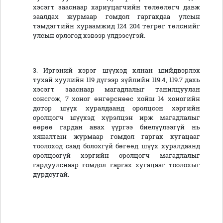
хэсэгт зааснаар хариуцагчийн төлөөлөгч давж
заалдах журмаар гомдол гаргахдаа улсын
тэмдэгтийн хураамжид 124 204 төгрөг төлснийг
улсын орлогод хэвээр үлдээсүгэй.
3. Иргэний хэрэг шүүхэд хянан шийдвэрлэх
тухай хуулийн 119 дүгээр зүйлийн 119.4, 119.7 дахь
хэсэгт зааснаар магадлалыг танилцуулан
сонсгож, 7 хоног өнгөрснөөс хойш 14 хоногийн
дотор шүүх хуралдаанд оролцсон хэргийн
оролцогч шүүхэд хүрэлцэн ирж магадлалыг
өөрөө гардан авах үүргээ биелүүлээгүй нь
хяналтын журмаар гомдол гаргах хугацааг
тоолоход саад болохгүй бөгөөд шүүх хуралдаанд
оролцоогүй хэргийн оролцогч магадлалыг
гардуулснаар гомдол гаргах хугацааг тоолохыг
дурдсугай.