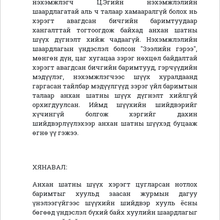
нэхэмжлэгч Ц.Эгийн нэхэмжлэлийн
шаардлагатай аль ч талаар хамааралгүй болох нь
хэрэгт авагдсан бичгийн баримтуудаар
хангалттай тогтоогдож байхад анхан шатны
шүүх дүгнэлт хийж чадаагүй. Нэхэмжлэлийн
шаардлагын үндэслэл болсон "Зээлийн гэрээ",
мөнгөн дүн, цаг хугацаа зэрэг нөхцөл байдалтай
хэрэгт авагдсан бичгийн баримтууд, гэрчүүдийн
мэдүүлэг, нэхэмжлэгчээс шүүх хуралдаанд
гаргасан тайлбар мэдүүлгүүд зэрэг үйл баримтын
талаар анхан шатны шүүх дүгнэлт хийлгүй
орхигдуулсан. Иймд шүүхийн шийдвэрийг
хүчингүй болгож хэргийг дахин
шийдвэрлүүлэхээр анхан шатны шүүхэд буцааж
өгнө үү гэжээ.
ХЯНАВАЛ:
Анхан шатны шүүх хэрэгт цугларсан нотлох
баримтыг хуульд заасан журмын дагуу
үнэлээгүйгээс шүүхийн шийдвэр хууль ёсны
бөгөөд үндэслэл бүхий байх хуулийн шаардлагыг