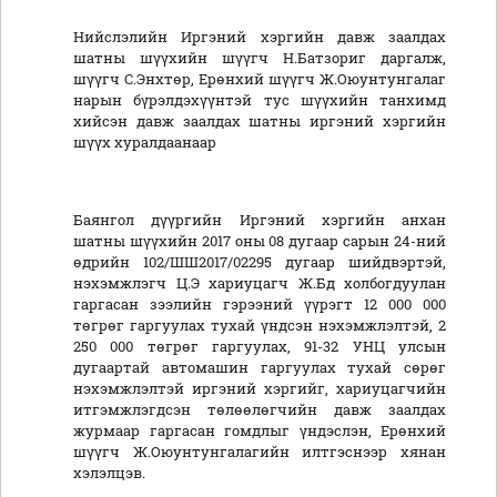
Нийслэлийн Иргэний хэргийн давж заалдах
шатны шүүхийн шүүгч Н.Батзориг даргалж,
шүүгч С.Энхтөр, Ерөнхий шүүгч Ж.Оюунтунгалаг
нарын бүрэлдэхүүнтэй тус шүүхийн танхимд
хийсэн давж заалдах шатны иргэний хэргийн
шүүх хуралдаанаар
Баянгол дүүргийн Иргэний хэргийн анхан
шатны шүүхийн 2017 оны 08 дугаар сарын 24-ний
өдрийн 102/ШШ2017/02295 дугаар шийдвэртэй,
нэхэмжлэгч Ц.Э хариуцагч Ж.Бд холбогдуулан
гаргасан зээлийн гэрээний үүрэгт 12 000 000
төгрөг гаргуулах тухай үндсэн нэхэмжлэлтэй, 2
250 000 төгрөг гаргуулах, 91-32 УНЦ улсын
дугаартай автомашин гаргуулах тухай сөрөг
нэхэмжлэлтэй иргэний хэргийг, хариуцагчийн
итгэмжлэгдсэн төлөөлөгчийн давж заалдах
журмаар гаргасан гомдлыг үндэслэн, Ерөнхий
шүүгч Ж.Оюунтунгалагийн илтгэснээр хянан
хэлэлцэв.