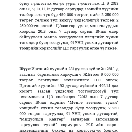
буюу гүйцэтгэх ёсгүй үүрэг гүйцэттэж Ц. Э 2013
оны 8, 9, 10, 11, 12 дугаар саруудад зээлийн хүүгийн
төлбөр гэж тус бүр 450 000 төгрөг, нийт 2 250 000
төгрөг төлсөн тул энэхүү үндэслэлгүй төлсөн 2
250 000 төгрөгийг Ц.Эаас гаргуулж, мөн талуудын
хооронд 2013 оны 7 дугаар сарын 18-ны өдөр
байгуулсан мөнгө зээлдүүлсэн хэлцлийг хүчин
төгөлдөр бусд тооцуулж, 91 УНЦ улсын дугаартай
тээврийн хэрэгслийг Ц.Э гаргуулж өгнө үү гэжээ.
Шүүх:
Иргэний хуулийн 281 дүгээр зүйлийн 281.1-д
заасныг баримтлан хариуцагч Ж.Бгээс 9 000 000
төгрөг гаргуулан нэхэмжлэгч Ц.Э олгож,
Иргэний хуулийн 492 дугаар зүйлийн 492.1.1 дэх
хэсэгт заасан үндэслэл тогтоогдоогүй тул
нэхэмжлэгч Ц.Э холбогдох “2013 оын 7 дугаар
сарын 18-ны өдрийн “Мөнгө зээлсэн тухай”
хэлцлийг хүчин төгөлдөр бусд тооцуулж, 2 250
000 төгрөг гаргуулах, 91 УНЦ улсын дугаартай,
“Мицубиши Кантер” загварын автомашин
гаргуулах тухай” хариуцагч Ж.Бгийн сөрөг
нэхэмжлэлийг бүхэлд нь хэрэгсэхгүй болгож,