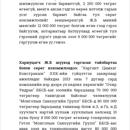
шилжүүлсэн гэсэн баримтгүй, 2 250 000 төгрөг
өгөөгүй, мөнгө авсан гэдгээ өөрөө нотолж гарын
үсэг зурсан баримт байгаа тул сөрөг
нэхэмжлэлийг зөвшөөрөхгүй. Ж.Б миний
мөнгийг 12 000 000 төгрөг болгож өгнө гээд гэрээ
байгуулж, нотариатаар батлуулаад өгөөгүй тул
гэрээний үүрэгт үндсэн зээл 9 000 000 төгрөгийг
гаргуулж өгнө үү гэжээ.
Хариуцагч Ж.Б шүүхэд гаргасан тайлбартаа
болон сөрөг нэхэмжлэлдээ:
"Харгант Цамхаг
Констракшн" ХХК-ийн гүйцэтгэх захирлаар
ажилладаг байхдаа 2013 оны 7 дугаар сард
компанийн нэр дээрх үл хөдлөх хөрөнгийг "Очир
Ундраа" ББСБ-ын зээлийн барьцаанд 70 000 000
төгрөгөөр тавигдсан байсныг чөлөөлүүлж
"Монголын Санхүүгийн Групп" ББСБ-д 80 000 000
төгрөгөөр барьцаанд тавихаар болж н.Э, н.Гх, н.Д
зуучлагч нартай уулзаж зуучлалын хөлсөнд 10
хувь буюу 8 000 000 төгрөг өгөхөөр тохиролцсон.
Гэтэл "Монголын Санхүүгийн Групп" ББСБ-аас
авах зээл нь тохиролцооны дагуу 80 000 000