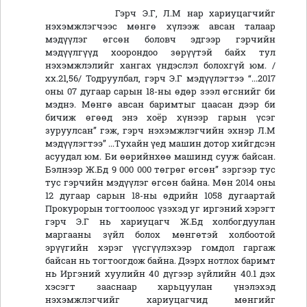
Гэрч Э.Г, Л.М нар хариуцагчийг
нэхэмжлэгчээс мөнгө хүлээж авсан талаар
мэдүүлэг өгсөн боловч эдгээр гэрчийн
мэдүүлгүүд хоорондоо зөрүүтэй байх тул
нэхэмжлэлийг хангах үндэслэл болохгүй юм. /
хх.21,56/ Тодруулбал, гэрч Э.Г мэдүүлэгтээ “...2017
оны 07 дугаар сарын 18-ны өдөр зээл өгснийг би
мэднэ. Мөнгө авсан баримтыг цаасан дээр би
бичиж өгөөд энэ хоёр хүнээр гарын үсэг
зуруулсан” гэж, гэрч нэхэмжлэгчийн эхнэр Л.М
мэдүүлэгтээ” ...Тухайн үед машин дотор хийгдсэн
асуудал юм. Би өөрийнхөө машинд сууж байсан.
Бэлнээр Ж.Бд 9 000 000 төгрөг өгсөн” зэргээр тус
тус гэрчийн мэдүүлэг өгсөн байна. Мөн 2014 оны
12 дугаар сарын 18-ны өдрийн 1058 дугаартай
Прокурорын тогтоолоос үзэхэд уг иргэний хэрэгт
гэрч Э.Г нь хариуцагч Ж.Бд холбогдуулан
маргааны зүйл болох мөнгөтэй холбоотой
эрүүгийн хэрэг үүсгүүлэхээр гомдол гаргаж
байсан нь тогтоогдож байна. Дээрх нотлох баримт
нь Иргэний хуулийн 40 дүгээр зүйлийн 40.1 дэх
хэсэгт зааснаар харьцуулан үнэлэхэд
нэхэмжлэгчийг хариуцагчид мөнгийг