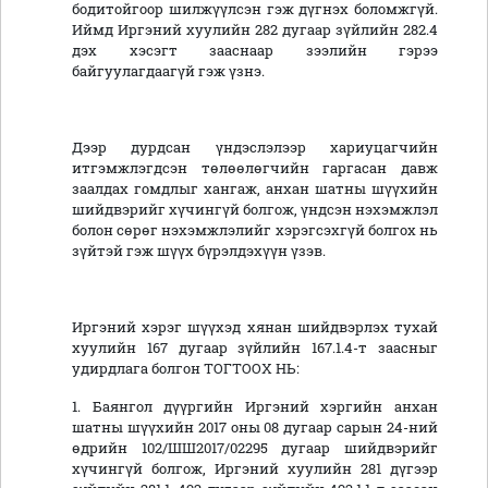
бодитойгоор шилжүүлсэн гэж дүгнэх боломжгүй.
Иймд Иргэний хуулийн 282 дугаар зүйлийн 282.4
дэх хэсэгт зааснаар зээлийн гэрээ
байгуулагдаагүй гэж үзнэ.
Дээр дурдсан үндэслэлээр хариуцагчийн
итгэмжлэгдсэн төлөөлөгчийн гаргасан давж
заалдах гомдлыг хангаж, анхан шатны шүүхийн
шийдвэрийг хүчингүй болгож, үндсэн нэхэмжлэл
болон сөрөг нэхэмжлэлийг хэрэгсэхгүй болгох нь
зүйтэй гэж шүүх бүрэлдэхүүн үзэв.
Иргэний хэрэг шүүхэд хянан шийдвэрлэх тухай
хуулийн 167 дугаар зүйлийн 167.1.4-т заасныг
удирдлага болгон ТОГТООХ НЬ:
1. Баянгол дүүргийн Иргэний хэргийн анхан
шатны шүүхийн 2017 оны 08 дугаар сарын 24-ний
өдрийн 102/ШШ2017/02295 дугаар шийдвэрийг
хүчингүй болгож, Иргэний хуулийн 281 дүгээр