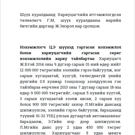
Шүүх хуралдаанд: Хариуцагчийн итгэмжлэгдсэн
төлөөлөгч Г.М, шүүх хуралдааны нарийн
бичгийн даргаар Ж.Энэрэл нар оролцов.
Нэхэмжлэгч Ц.Э шүүхэд гаргасан нэхэмжлэл
болон хариуцагчийн гаргасан сөрөг
нэхэмжлэлийн хариу тайлбартаа:
Хариуцагч
Ж.Бтэй 2014 оны 9 дүгээр сарын 01-ний өдөр нийт
12 000 000 төгрөгийн зээлийн гэрээ байгуулж, нэг
сарын хугацаатай, хүүгүй, төлөгдөөгүй үнийн
дүнгийн 0.5 хувиар тооцохоор зээлдүүлсэн гэх
тайлбараа өөрчлөн 2013 оны 7 дугаар сарын 18-ны
өдөр 9 000 000 төгрөгийг, сарын 5 хувийн хүүтэй,
3 сарын хугацаатай зээлж авсан, 2 сарын хүү
болох 900 000 төгрөгийг эхнэр Л.Мгийн дансанд
шилжүүлсэн, зээлийн гэрээ байгуулж, барьцаанд
түүний 91-32 УНЦ улсын дугаартай автомашиныг
барьцаалж, Э.Гийн нэр дээр шилжүүлсэн.
Л.Мгийн данс руу 2 удаа 450 000 төгрөг
шилжүүлсэн. Хариуцагчаас 5 удаа мөнгө