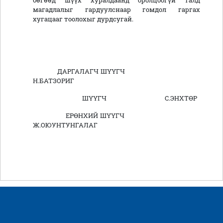
бөгөөд шүүх хуралдаанд оролцоогүй талд
магадлалыг гардуулснаар гомдол гаргах
хугацааг тоолохыг дурдсугай.
ДАРГАЛАГЧ ШҮҮГЧ
Н.БАТЗОРИГ
ШҮҮГЧ С.ЭНХТӨР
ЕРӨНХИЙ ШҮҮГЧ
Ж.ОЮУНТУНГАЛАГ