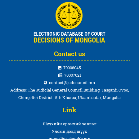
Contact us
70008045
70007021
contact@judcouncil.mn
Address: The Judicial General Council Building, Tasganii Ovoo,
Chingeltei District -5th Khoroo, Ulaanbaatar, Mongolia
Link
Шүүхийн ерөнхий зөвлөл
Улсын дээд шүүх
www.live.shuukh.mn