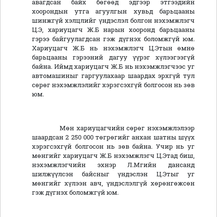
авагдсан байх бөгөөд эдгээр этгээдийн
хоорондын утга агуулгын хувьд барьцааны
шинжгүй хэлцлийг үндэслэл болгон нэхэмжлэгч
Ц.Э, хариуцагч Ж.Б нарын хооронд барьцааны
гэрээ байгуулагдсан гэж дүгнэх боломжгүй юм.
Хариуцагч Ж.Б нь нэхэмжлэгч Ц.Этын өмнө
барьцааны гэрээний дагуу үүрэг хүлээгээгүй
байна. Иймд хариуцагч Ж.Б нь нэхэмжлэгчээс уг
автомашиныг гаргуулахаар шаардах эрхгүй тул
сөрөг нэхэмжлэлийг хэрэгсэхгүй болгосон нь зөв
юм.
Мөн хариуцагчийн сөрөг нэхэмжлэлээр
шаардсан 2 250 000 төгрөгийг анхан шатны шүүх
хэрэгсэхгүй болгосон нь зөв байна. Учир нь уг
мөнгийг хариуцагч Ж.Б нэхэмжлэгч Ц.Этад биш,
нэхэмжлэгчийн эхнэр Л.Мгийн дансанд
шилжүүлсэн байсныг үндэслэн Ц.Этыг уг
мөнгийг хүлээн авч, үндэслэлгүй хөрөнгөжсөн
гэж дүгнэх боломжгүй юм.