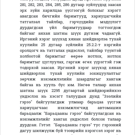
281, 282, 283, 284, 285, 286 дугаар зүйлүүдэд заасан
эрх зүйн харилцаа үүсгээгүй болохыг хэрэгт
авагдсан бичгийн баримтууд, хариуцагчийн
татгалзал тайлбар, гэрчүүдийн мэдүүлэгт
дурдагдсан үйл баримтуудаар тогтоогдож
байгааг анхан шатны шүүх дүгнэж чадаагүй.
Иргэний хэрэг шүүхэд хянан шийдвэрлэа тухай
хуулийн 25 дугаар зүйлийн 25.2.2-т хэргийн
оролцогч нь татгалах үндэслэл, тайлбар түүнтэй
холбоотой баримтыг өөрөө нотлох, нотлох
баримтыг цуглуулах, гаргаж өгөх үүрэгтэй гэж
тодорхой заасан. Иргэний хэрэг шүүхэд хянан
шийдвэрлэх тухай хуулийн зохицуулалтыг
зөрчиж нэхэмжлэлийн шаардлагыг хангаж
байгаа нь хууль бус юм. Нөгөө талаар анхан
шатны шүүх 2295 дугаартай шийдвэрийнхээ
үндэслэх нь хэсэгт талуудын дунд "Зээлийн
гэрээ" байгуулагдаж улмаар барьцаа үүсгэж
хариуцагчаас нэхэмжлэгчид автомашин
барьцаалж "Барьцааны гэрээ" байгуулагдсан нь
нэхэмжлэлийг хангах үндэслэл болсон талаар
дурдсан. Гэтэл "Барьцааны гэрээ" тус гэрээний
дагуу шилжүүлж буй тээврийн хэрэгсэл зэрэг нь