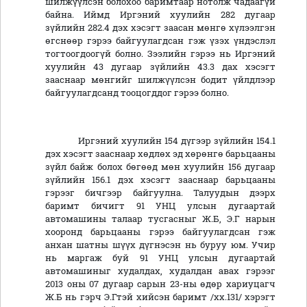
шилжүүлсэн болохоо баримтаар нотолж чадаагүй
байна. Иймд Иргэний хуулийн 282 дугаар
зүйлийн 282.4 дэх хэсэгт заасан мөнгө хүлээлгэн
өгснөөр гэрээ байгуулагдсан гэж үзэх үндэслэл
тогтоогдоогүй болно. Зээлийн гэрээ нь Иргэний
хуулийн 43 дугаар зүйлийн 43.3 дах хэсэгт
зааснаар мөнгийг шилжүүлсэн бодит үйлдлээр
байгуулагдсанд тооцогддог гэрээ болно.
Иргэний хуулийн 154 дүгээр зүйлийн 154.1
дэх хэсэгт зааснаар хөдлөх эд хөрөнгө барьцааны
зүйл байж болох бөгөөд мөн хуулийн 156 дугаар
зүйлийн 156.1 дэх хэсэгт зааснаар барьцааны
гэрээг бичгээр байгуулна. Талуудын дээрх
баримт бичигт 91 УНЦ улсын дугаартай
автомашины талаар тусгасныг Ж.Б, Э.Г нарын
хооронд барьцааны гэрээ байгуулагдсан гэж
анхан шатны шүүх дүгнэсэн нь буруу юм. Учир
нь маргаж буй 91 УНЦ улсын дугаартай
автомашиныг худалдах, худалдан авах гэрээг
2013 оны 07 дугаар сарын 23-ны өдөр хариуцагч
Ж.Б нь гэрч Э.Гтэй хийсэн баримт /хх.131/ хэрэгт