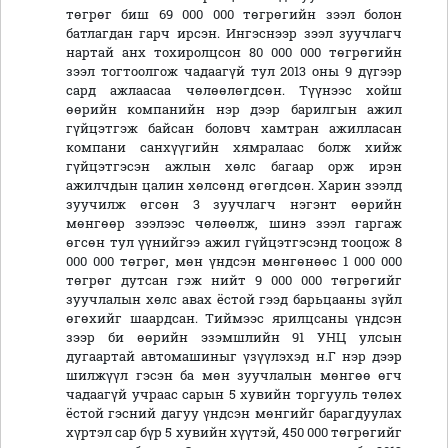
төгрөг биш 69 000 000 төгрөгийн зээл болон
батлагдан гарч ирсэн. Ингэснээр зээл зуучлагч
нартай анх тохиролцсон 80 000 000 төгрөгийн
зээл тогтоолгож чадаагүй тул 2013 оны 9 дүгээр
сард ажлаасаа чөлөөлөгдсөн. Түүнээс хойш
өөрийн компанийн нэр дээр барилгын ажил
гүйцэтгэж байсан боловч хамтран ажилласан
компани санхүүгийн хямралаас болж хийж
гүйцэтгэсэн ажлын хөлс багаар орж ирэн
ажилчдын цалин хөлсөнд өгөгдсөн. Харин зээлд
зуучилж өгсөн 3 зуучлагч нэгэнт өөрийн
мөнгөөр зээлээс чөлөөлж, шинэ зээл гаргаж
өгсөн тул үүнийгээ ажил гүйцэтгэсэнд тооцож 8
000 000 төгрөг, мөн үндсэн мөнгөнөөс 1 000 000
төгрөг дутсан гэж нийт 9 000 000 төгрөгийг
зуучлалын хөлс авах ёстой гээд барьцааны зүйл
өгөхийг шаардсан. Тиймээс ярилцсаны үндсэн
зээр би өөрийн эзэмшлийн 91 УНЦ улсын
дугаартай автомашиныг үзүүлэхэд н.Г нэр дээр
шилжүүл гэсэн ба мөн зуучлалын мөнгөө өгч
чадаагүй учраас сарын 5 хувийн торгууль төлөх
ёстой гэсний дагуу үндсэн мөнгийг барагдуулах
хүртэл cap бүр 5 хувийн хүүтэй, 450 000 төгрөгийг