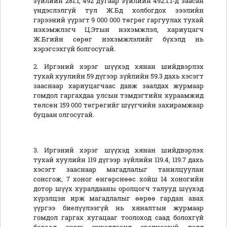
зүйлийн 281.1, 492 дугаар зүйлийн 492.1.1-д заасан
үндэслэлгүй тул Ж.Бд холбогдох зээлийн
гэрээний үүрэгт 9 000 000 төгрөг гаргуулах тухай
нэхэмжлэгч Ц.Этын нэхэмжлэл, хариуцагч
Ж.Бгийн сөрөг нэхэмжлэлийг бүхэлд нь
хэрэгсэхгүй болгосугай.
2. Иргэний хэрэг шүүхэд хянан шийдвэрлэх
тухай хуулийн 59 дүгээр зүйлийн 59.3 дахь хэсэгт
зааснаар хариуцагчаас давж заалдах журмаар
гомдол гаргахдаа улсын тэмдэгтийн хураамжид
төлсөн 159 000 төгрөгийг шүүгчийн захирамжаар
буцаан олгосугай.
3. Иргэний хэрэг шүүхэд хянан шийдвэрлэх
тухай хуулийн 119 дүгээр зүйлийн 119.4, 119.7 дахь
хэсэгт зааснаар магадлалыг танилцуулан
сонсгож, 7 хоног өнгөрснөөс хойш 14 хоногийн
дотор шүүх хуралдааны оролцогч талууд шүүхэд
хүрэлцэн ирж магадлалыг өөрөө гардан авах
үүргээ биелүүлээгүй нь хяналтын журмаар
гомдол гаргах хугацааг тоолоход саад болохгүй