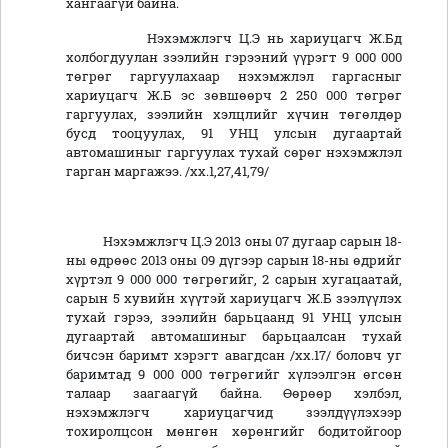
хангаагүй байна.
Нэхэмжлэгч Ц.Э нь хариуцагч Ж.Бд
холбогдуулан зээлийн гэрээний үүрэгт 9 000 000
төгрөг гаргуулахаар нэхэмжлэл гаргасныг
хариуцагч Ж.Б эс зөвшөөрч 2 250 000 төгрөг
гаргуулах, зээлийн хэлцлийг хүчин төгөлдөр
бусд тооцуулах, 91 УНЦ улсын дугаартай
автомашиныг гаргуулах тухай сөрөг нэхэмжлэл
гарган маргажээ. /хх.1,27,41,79/
Нэхэмжлэгч Ц.Э 2013 оны 07 дугаар сарын 18-
ны өдрөөс 2013 оны 09 дүгээр сарын 18-ны өдрийг
хүртэл 9 000 000 төгрөгийг, 2 сарын хугацаатай,
сарын 5 хувийн хүүтэй хариуцагч Ж.Б зээлүүлэх
тухай гэрээ, зээлийн барьцаанд 91 УНЦ улсын
дугаартай автомашиныг барьцаалсан тухай
бичсэн баримт хэрэгт авагдсан /хх.17/ боловч уг
баримтад 9 000 000 төгрөгийг хүлээлгэн өгсөн
талаар заагаагүй байна. Өөрөөр хэлбэл,
нэхэмжлэгч хариуцагчид зээлдүүлэхээр
тохиролцсон мөнгөн хөрөнгийг бодитойгоор