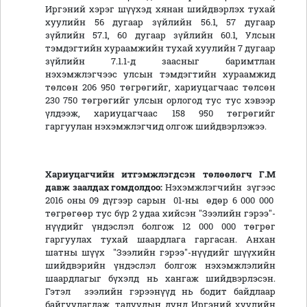
Иргэний хэрэг шүүхэд хянан шийдвэрлэх тухай
хуулийн 56 дугаар зүйлийн 56.1, 57 дугаар
зүйлийн 57.1, 60 дугаар зүйлийн 60.1, Улсын
тэмдэгтийн хураамжийн тухай хуулийн 7 дугаар
зүйлийн 7.1.1-д заасныг баримтлан
нэхэмжлэгчээс улсын тэмдэгтийн хураамжид
төлсөн 206 950 төгрөгийг, хариуцагчаас төлсөн
230 750 төгрөгийг улсын орлогод тус тус хэвээр
үлдээж, хариуцагчаас 158 950 төгрөгийг
гаргуулан нэхэмжлэгчид олгож шийдвэрлэжээ.
Хариуцагчийн итгэмжлэгдсэн төлөөлөгч Г.М
давж заалдах гомдолдоо:
Нэхэмжлэгчийн зүгээс
2016 оны 09 дүгээр сарын 01-ны өдөр 6 000 000
төгрөгөөр тус бүр 2 удаа хийсэн "Зээлийн гэрээ"-
нүүдийг үндэслэл болгож 12 000 000 төгрөг
гаргуулах тухай шаардлага гаргасан. Анхан
шатны шүүх "Зээлийн гэрээ"-нүүдийг шүүхийн
шийдвэрийн үндэслэл болгож нэхэмжлэлийн
шаардлагыг бүхэлд нь хангаж шийдвэрлэсэн.
Гэтэл зээлийн гэрээнүүд нь бодит байдлаар
байгуулагдаж, талуудын дунд Иргэний хуулийн