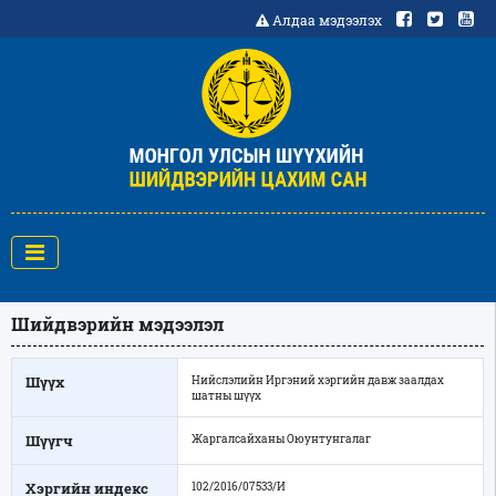
Алдаа мэдээлэх
Шийдвэрийн мэдээлэл
Шүүх
Нийслэлийн Иргэний хэргийн давж заалдах
шатны шүүх
Шүүгч
Жаргалсайханы Оюунтунгалаг
Хэргийн индекс
102/2016/07533/И