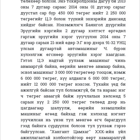
төлөхөөр болсон. Энэ тохиролцооны дагуу би 2013
оны 7 дугаар сараас 2014 оны 01 дүгээр сарыг
дуустал cap бүр 450 000 төгрөг нийт 2 250 000
төгрөгийг Ц.Э болон түүний эхнэрийн дансанд
хийдэг байсан. Нэхэмжлэгч Баянгол дүүргийн
Эрүүгийн хэргийн 2 дугаар хэлтэст өргөдөл
гаргаж эрүүгийн хэрэг үүсгүүлэн 2014 оны 7
дугаар сарын 21-ний өдөр Э.Г нэр дээрх 91-32 УНЦ
улсын дугаартай автомашиныг Ч. бүрэн
хүлээлгэж өгснөөр эрүүгийн хэрэг хаагдсан.
Гэтэл Ц.Э надтай уулзаж машиныг чинь
авмааргүй байна, өөрийн мөнгөө авмаар байна,
эсвэл машиныг 3 000 000 төгрөгөөр тооцож, нэмж
6 000 000 төгрөг, хүү алданги 6 000 000 төгрөг,
нийт 12 000 000 төгрөг нэхсэн. Тухайн үед би
ажилгүй байсан тул боломжгүй, би та нараас нэг
ч төгрөг аваагүй байж зуучлалын хөлсөнд 5
сарын хүү 2 250 000 төгрөг төлөөд дээр нь
цагдаагаар шалуулж, өөрийн эзэмшлийн
машиныг өгөөд байхад гэж хэлэхэд нэгэнт
зуучилсан нь үнэн тул мөнгөө өгч барагдуул
гээд байнга сүрдүүлэх болсон тул уулзаж гэрээ
байгуулсан. "Хангант Цамхаг" ХХК-ийн үйл
ажиллагаатай холбоотойгоор өөрт хамааралгүй