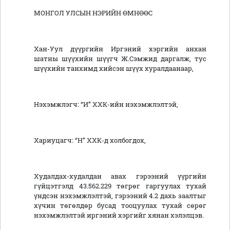
МОНГОЛ УЛСЫН НЭРИЙН ӨМНӨӨС
Хан-Уул дүүргийн Иргэний хэргийн анхан
шатны шүүхийн шүүгч Ж.Сэмжид даргалж, тус
шүүхийн танхимд хийсэн шүүх хуралдаанаар,
Нэхэмжлэгч: “И” ХХК-ийн нэхэмжлэлтэй,
Хариуцагч: “Н” ХХК-д холбогдох,
Худалдах-худалдан авах гэрээний үүргийн
гүйцэтгэлд 43.562.229 төгрөг гаргуулах тухай
үндсэн нэхэмжлэлтэй, гэрээний 4.2 дахь заалтыг
хүчин төгөлдөр бусад тооцуулах тухай сөрөг
нэхэмжлэлтэй иргэний хэргийг хянан хэлэлцэв.