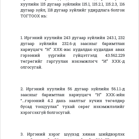
хуулийн 115 дугаар зүйлийн 115.1, 115.2.1, 115.2.3, 116
дугаар зүйл, 118 дугаар зүйлийг удирдлага болгон
ТОГТООХ нь:
1. Иргэний хуулийн 243 дугаар зүйлийн 243.1, 232
дугаар зүйлийн 232.6-д заасныг баримтлан
хариуцагч “Н” ХХК-иас худалдах-худалдан авах
гэрээний үүргийн гүйцэтгэлд 43.562.229
төгрөгийг гаргуулан нэхэмжлэгч “И” ХХК-д
олгосугай.
2. Иргэний хуулийн 56 дугаар зүйлийн 56.1.1-д
заасныг баримтлан хариуцагч “Н” ХХК-ийн
“...гэрээний 4.2 дахь заалтыг хүчин төгөлдөр
бусад тооцуулах” тухай сөрөг нэхэмжлэлийг
хэрэгсэхгүй болгосугай.
3. Иргэний хэрэг шүүхэд хянан шийдвэрлэх