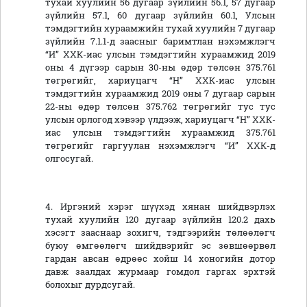
тухай хуулийн 56 дугаар зүйлийн 56.1, 57 дугаар
зүйлийн 57.1, 60 дугаар зүйлийн 60.1, Улсын
тэмдэгтийн хураамжийн тухай хуулийн 7 дугаар
зүйлийн 7.1.1-д заасныг баримтлан нэхэмжлэгч
“И” ХХК-иас улсын тэмдэгтийн хураамжид 2019
оны 4 дүгээр сарын 30-ны өдөр төлсөн 375.761
төгрөгийг, хариуцагч “Н” ХХК-иас улсын
тэмдэгтийн хураамжид 2019 оны 7 дугаар сарын
22-ны өдөр төлсөн 375.762 төгрөгийг тус тус
улсын орлогод хэвээр үлдээж, хариуцагч “Н” ХХК-
иас улсын тэмдэгтийн хураамжид 375.761
төгрөгийг гаргуулан нэхэмжлэгч “И” ХХК-д
олгосугай.
4. Иргэний хэрэг шүүхэд хянан шийдвэрлэх
тухай хуулийн 120 дугаар зүйлийн 120.2 дахь
хэсэгт зааснаар зохигч, тэдгээрийн төлөөлөгч
буюу өмгөөлөгч шийдвэрийг эс зөвшөөрвөл
гардан авсан өдрөөс хойш 14 хоногийн дотор
давж заалдах журмаар гомдол гаргах эрхтэй
болохыг дурдсугай.