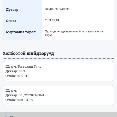
Дугаар
183/ШШ2019/01828
Огноо
2019-09-04
Маргааны төрөл
Худалдах-худалдан авах болон арилжааны
гэрээ,
Холбоотой шийдвэрүүд
Шүүгч:
Тогтохын Туяа
Дугаар:
1853
Огноо:
2019-11-01
Шүүгч:
Дугаар:
001/ХТ2021/00411
Огноо:
2021-04-29