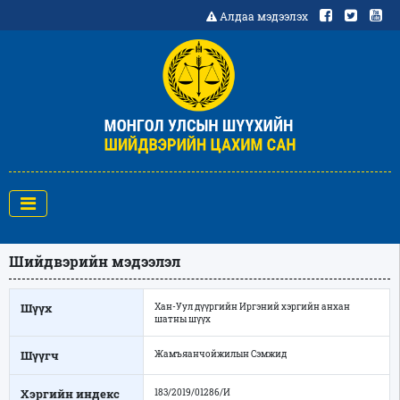
Алдаа мэдээлэх
Шийдвэрийн мэдээлэл
Шүүх
Хан-Уул дүүргийн Иргэний хэргийн анхан
шатны шүүх
Шүүгч
Жамъяанчойжилын Сэмжид
Хэргийн индекс
183/2019/01286/И