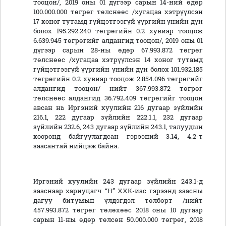
тооцон/, 2019 оны 01 дүгээр сарын 14-ний өдөр
100.000.000 төгрөг төлснөөс /хугацаа хэтрүүлсэн
17 хоног тутамд гүйцэтгээгүй үүргийн үнийн дүн
болох 195.292.240 төгрөгийн 0.2 хувиар тооцож
6.639.945 төгрөгийг алдангид тооцон/, 2019 оны 01
дүгээр сарын 28-ны өдөр 67.993.872 төгрөг
төлснөөс /хугацаа хэтрүүлсэн 14 хоног тутамд
гүйцэтгээгүй үүргийн үнийн дүн болох 101.932.185
төгрөгийн 0.2 хувиар тооцож 2.854.096 төгрөгийг
алдангид тооцон/ нийт 367.993.872 төгрөг
төлснөөс алдангид 36.792.409 төгрөгийг тооцон
авсан нь Иргэний хуулийн 216 дугаар зүйлийн
216.1, 222 дугаар зүйлийн 222.1.1, 232 дугаар
зүйлийн 232.6, 243 дугаар зүйлийн 243.1, талуудын
хооронд байгуулагдсан гэрээний 3.14, 4.2-т
заасантай нийцэж байна.
Иргэний хуулийн 243 дугаар зүйлийн 243.1-д
зааснаар хариуцагч “Н” ХХК-иас гэрээнд заасны
дагуу битумын үлдэгдэл төлбөрт /нийт
457.993.872 төгрөг төлөхөөс 2018 оны 10 дугаар
сарын 11-ны өдөр төлсөн 50.000.000 төгрөг, 2018