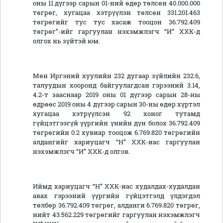
оны 11 дүгээр сарын 01-ний өдөр төлсөн 40.000.000
төгрөг, хугацаа хэтрүүлэн төлсөн 331.201.463
төгрөгийг тус тус хасаж тооцон 36.792.409
төгрөг”-ийг гаргуулан нэхэмжлэгч “И” ХХК-д
олгох нь зүйтэй юм.
Мөн Иргэний хуулийн 232 дугаар зүйлийн 232.6,
талуудын хооронд байгуулагдсан гэрээний 3.14,
4.2-т зааснаар 2019 оны 01 дүгээр сарын 28-ны
өдрөөс 2019 оны 4 дүгээр сарын 30-ны өдөр хүртэл
хугацаа хэтрүүлсэн 92 хоног тутамд
гүйцэтгээгүй үүргийн үнийн дүн болох 36.792.409
төгрөгийн 0.2 хувиар тооцож 6.769.820 төгрөгийн
алдангийг хариуцагч “Н” ХХК-иас гаргуулан
нэхэмжлэгч “И” ХХК-д олгов.
Иймд хариуцагч “Н” ХХК-иас худалдах-худалдан
авах гэрээний үүргийн гүйцэтгэлд үлдэгдэл
төлбөр 36.792.409 төгрөг, алданги 6.769.820 төгрөг,
нийт 43.562.229 төгрөгийг гаргуулан нэхэмжлэгч