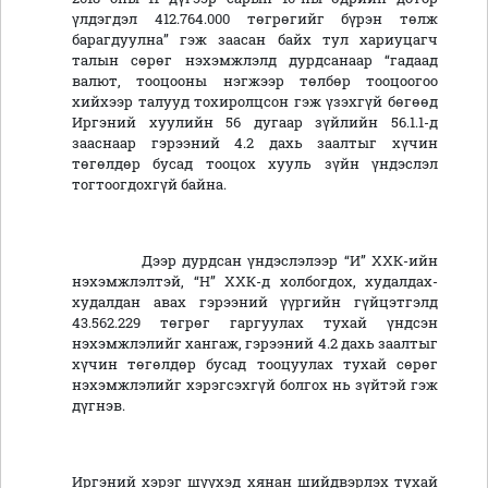
үлдэгдэл 412.764.000 төгрөгийг бүрэн төлж
барагдуулна” гэж заасан байх тул хариуцагч
талын сөрөг нэхэмжлэлд дурдсанаар “гадаад
валют, тооцооны нэгжээр төлбөр тооцоогоо
хийхээр талууд тохиролцсон гэж үзэхгүй бөгөөд
Иргэний хуулийн 56 дугаар зүйлийн 56.1.1-д
зааснаар гэрээний 4.2 дахь заалтыг хүчин
төгөлдөр бусад тооцох хууль зүйн үндэслэл
тогтоогдохгүй байна.
Дээр дурдсан үндэслэлээр “И” ХХК-ийн
нэхэмжлэлтэй, “Н” ХХК-д холбогдох, худалдах-
худалдан авах гэрээний үүргийн гүйцэтгэлд
43.562.229 төгрөг гаргуулах тухай үндсэн
нэхэмжлэлийг хангаж, гэрээний 4.2 дахь заалтыг
хүчин төгөлдөр бусад тооцуулах тухай сөрөг
нэхэмжлэлийг хэрэгсэхгүй болгох нь зүйтэй гэж
дүгнэв.
Иргэний хэрэг шүүхэд хянан шийдвэрлэх тухай