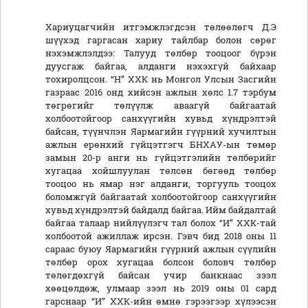
Хариуцагчийн итгэмжлэгдсэн төлөөлөгч Д.Э
шүүхэд гаргасан хариу тайлбар болон сөрөг
нэхэмжлэлдээ: Талууд төлбөр тооцоог бүрэн
дуусгаж байгаа, алданги нэхэхгүй байхаар
тохиролцсон. “Н” ХХК нь Монгол Улсын Засгийн
газраас 2016 онд хийсэн ажлын хөлс 1.7 тэрбум
төгрөгийг төлүүлж аваагүй байгаатай
холбоотойгоор санхүүгийн хувьд хүндрэлтэй
байсан, түүнчлэн Яармагийн гүүрний хучилтын
ажлын ерөнхий гүйцэтгэгч БНХАУ-ын төмөр
замын 20-р анги нь гүйцэтгэлийн төлбөрийг
хугацаа хойшлуулан төлсөн бөгөөд төлбөр
тооцоо нь ямар нэг алданги, торгууль тооцох
боломжгүй байгаатай холбоотойгоор санхүүгийн
хувьд хүндрэлтэй байдалд байгаа. Ийм байдалтай
байгаа талаар нийлүүлэгч тал болох “И” ХХК-тай
холбоотой ажиллаж ирсэн. Гэвч бид 2018 оны 11
сараас буюу Яармагийн гүүрний ажлын сүүлийн
төлбөр орох хугацаа болсон боловч төлбөр
төлөгдөхгүй байсан учир банкнаас зээл
хөөцөлдөж, улмаар зээл нь 2019 оны 01 сард
гарснаар “И” ХХК-ийн өмнө гэрээгээр хүлээсэн