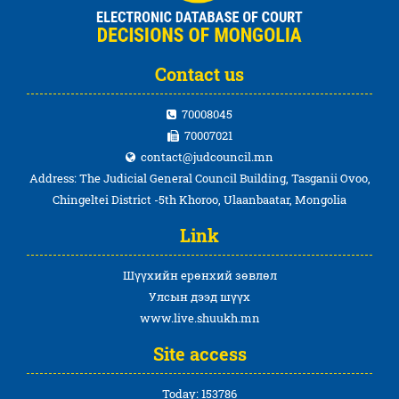
Contact us
70008045
70007021
contact@judcouncil.mn
Address: The Judicial General Council Building, Tasganii Ovoo,
Chingeltei District -5th Khoroo, Ulaanbaatar, Mongolia
Link
Шүүхийн ерөнхий зөвлөл
Улсын дээд шүүх
www.live.shuukh.mn
Site access
Today: 153786