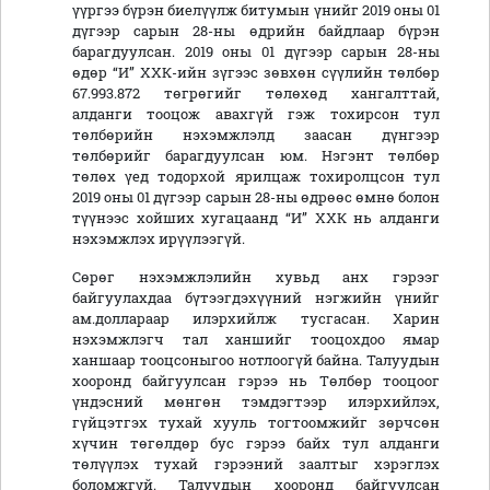
үүргээ бүрэн биелүүлж битумын үнийг 2019 оны 01
дүгээр сарын 28-ны өдрийн байдлаар бүрэн
барагдуулсан. 2019 оны 01 дүгээр сарын 28-ны
өдөр “И” ХХК-ийн зүгээс зөвхөн сүүлийн төлбөр
67.993.872 төгрөгийг төлөхөд хангалттай,
алданги тооцож авахгүй гэж тохирсон тул
төлбөрийн нэхэмжлэлд заасан дүнгээр
төлбөрийг барагдуулсан юм. Нэгэнт төлбөр
төлөх үед тодорхой ярилцаж тохиролцсон тул
2019 оны 01 дүгээр сарын 28-ны өдрөөс өмнө болон
түүнээс хойших хугацаанд “И” ХХК нь алданги
нэхэмжлэх ирүүлээгүй.
Сөрөг нэхэмжлэлийн хувьд анх гэрээг
байгуулахдаа бүтээгдэхүүний нэгжийн үнийг
ам.доллараар илэрхийлж тусгасан. Харин
нэхэмжлэгч тал ханшийг тооцохдоо ямар
ханшаар тооцсоныгоо нотлоогүй байна. Талуудын
хооронд байгуулсан гэрээ нь Төлбөр тооцоог
үндэсний мөнгөн тэмдэгтээр илэрхийлэх,
гүйцэтгэх тухай хууль тогтоомжийг зөрчсөн
хүчин төгөлдөр бус гэрээ байх тул алданги
төлүүлэх тухай гэрээний заалтыг хэрэглэх
боломжгүй. Талуудын хооронд байгуулсан