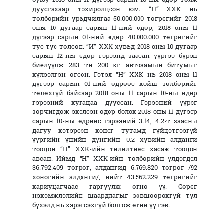
дуусгахаар тохиролцсон юм. “Н” ХХК нь
төлбөрийн урьдчилгаа 50.000.000 төгрөгийг 2018
оны 10 дугаар сарын 11-ний өдөр, 2018 оны 11
дүгээр сарын 01-ний өдөр 40.000.000 төгрөгийг
тус тус төлсөн. “И” ХХК хувьд 2018 оны 10 дугаар
сарын 12-ны өдөр гэрээнд заасан үүргээ бүрэн
биелүүлж 283 тн 200 кг автозамын битумыг
хүлээлгэн өгсөн. Гэтэл “Н” ХХК нь 2018 оны 11
дүгээр сарын 01-ний өдрөөс хойш төлбөрийг
төлөхгүй байсаар 2018 оны 11 сарын 10-ны өдөр
гэрээний хугацаа дууссан. Гэрээний үүрэг
зөрчигдөж эхэлсэн өдөр болох 2018 оны 11 дүгээр
сарын 10-ны өдрөөс гэрээний 3.14, 4.2-т заасны
дагуу хэтэрсэн хоног тутамд гүйцэтгээгүй
үүргийн үнийн дүнгийн 0.2 хувийн алданги
тооцон “Н” ХХК-ийн төлөлтөөс хасаж тооцон
авсан. Иймд “Н” ХХК-ийн төлбөрийн үлдэгдэл
36.792.409 төгрөг, алдангид 6.769.820 төгрөг /92
хоногийн алданги/, нийт 43.562.229 төгрөгийг
хариуцагчаас гаргуулж өгнө үү. Сөрөг
нэхэмжлэлийн шаардлагыг зөвшөөрөхгүй тул
бүхэлд нь хэрэгсэхгүй болгож өгнө үү гэв.