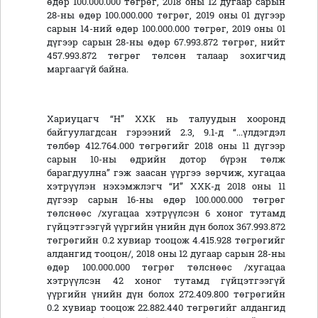
өдөр 100.000.000 төгрөг, 2018 оны 12 дугаар сарын
28-ны өдөр 100.000.000 төгрөг, 2019 оны 01 дүгээр
сарын 14-ний өдөр 100.000.000 төгрөг, 2019 оны 01
дүгээр сарын 28-ны өдөр 67.993.872 төгрөг, нийт
457.993.872 төгрөг төлсөн талаар зохигчид
маргаагүй байна.
Хариуцагч “Н” ХХК нь талуудын хооронд
байгуулагдсан гэрээний 2.3, 9.1-д “...үлдэгдэл
төлбөр 412.764.000 төгрөгийг 2018 оны 11 дүгээр
сарын 10-ны өдрийн дотор бүрэн төлж
барагдуулна” гэж заасан үүргээ зөрчиж, хугацаа
хэтрүүлэн нэхэмжлэгч “И” ХХК-д 2018 оны 11
дүгээр сарын 16-ны өдөр 100.000.000 төгрөг
төлснөөс /хугацаа хэтрүүлсэн 6 хоног тутамд
гүйцэтгээгүй үүргийн үнийн дүн болох 367.993.872
төгрөгийн 0.2 хувиар тооцож 4.415.928 төгрөгийг
алдангид тооцон/, 2018 оны 12 дугаар сарын 28-ны
өдөр 100.000.000 төгрөг төлснөөс /хугацаа
хэтрүүлсэн 42 хоног тутамд гүйцэтгээгүй
үүргийн үнийн дүн болох 272.409.800 төгрөгийн
0.2 хувиар тооцож 22.882.440 төгрөгийг алдангид