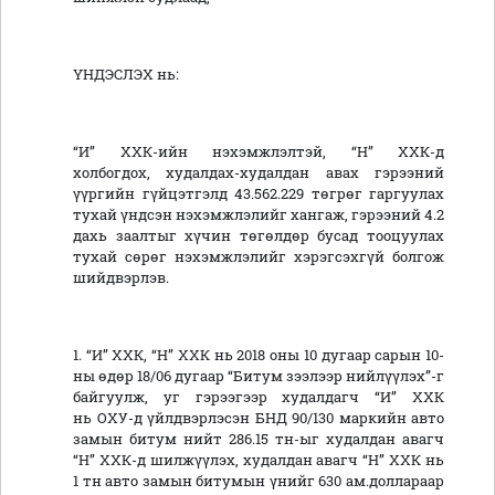
ҮНДЭСЛЭХ нь:
“И” ХХК-ийн нэхэмжлэлтэй,
“Н” ХХК-д
холбогдох, худалдах-худалдан авах гэрээний
үүргийн гүйцэтгэлд 43.562.229 төгрөг гаргуулах
тухай үндсэн нэхэмжлэлийг хангаж, гэрээний 4.2
дахь заалтыг хүчин төгөлдөр бусад тооцуулах
тухай сөрөг нэхэмжлэлийг хэрэгсэхгүй болгож
шийдвэрлэв.
1. “И” ХХК, “Н” ХХК нь 2018 оны 10 дугаар сарын 10-
ны өдөр 18/06 дугаар “Битум зээлээр нийлүүлэх”-г
байгуулж, уг гэрээгээр худалдагч “И” ХХК
нь
ОХУ-д үйлдвэрлэсэн БНД 90/130 маркийн авто
замын битум нийт 286.15 тн-ыг худалдан авагч
“Н” ХХК-д шилжүүлэх, худалдан авагч “Н” ХХК нь
1 тн авто замын битумын үнийг 630 ам.доллараар