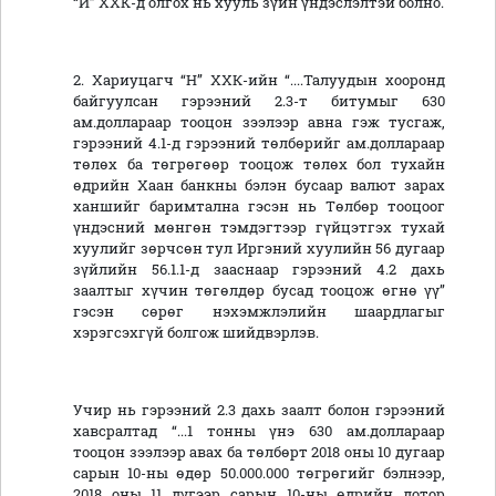
“И” ХХК-д олгох нь хууль зүйн үндэслэлтэй болно.
2. Хариуцагч “Н” ХХК-ийн “....Талуудын хооронд
байгуулсан гэрээний 2.3-т битумыг 630
ам.доллараар тооцон зээлээр авна гэж тусгаж,
гэрээний 4.1-д гэрээний төлбөрийг ам.доллараар
төлөх ба төгрөгөөр тооцож төлөх бол тухайн
өдрийн Хаан банкны бэлэн бусаар валют зарах
ханшийг баримтална гэсэн нь Төлбөр тооцоог
үндэсний мөнгөн тэмдэгтээр гүйцэтгэх тухай
хуулийг зөрчсөн тул Иргэний хуулийн 56 дугаар
зүйлийн 56.1.1-д зааснаар гэрээний 4.2 дахь
заалтыг хүчин төгөлдөр бусад тооцож өгнө үү”
гэсэн сөрөг нэхэмжлэлийн шаардлагыг
хэрэгсэхгүй болгож шийдвэрлэв.
Учир нь гэрээний 2.3 дахь заалт болон гэрээний
хавсралтад “...1 тонны үнэ 630 ам.доллараар
тооцон зээлээр авах ба төлбөрт 2018 оны 10 дугаар
сарын 10-ны өдөр 50.000.000 төгрөгийг бэлнээр,
2018 оны 11 дүгээр сарын 10-ны өдрийн дотор