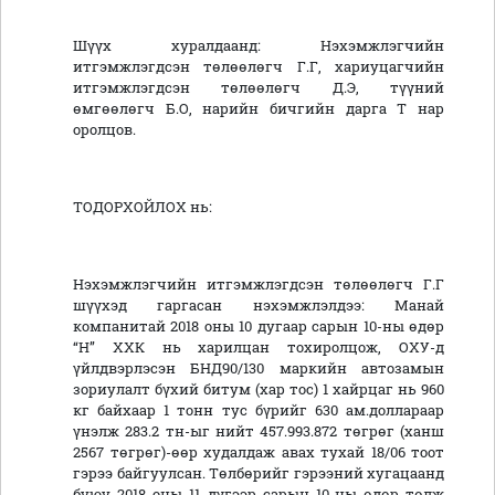
Шүүх хуралдаанд: Нэхэмжлэгчийн
итгэмжлэгдсэн төлөөлөгч Г.Г, хариуцагчийн
итгэмжлэгдсэн төлөөлөгч Д.Э, түүний
өмгөөлөгч Б.О, нарийн бичгийн дарга Т нар
оролцов.
ТОДОРХОЙЛОХ нь:
Нэхэмжлэгчийн итгэмжлэгдсэн төлөөлөгч Г.Г
шүүхэд гаргасан нэхэмжлэлдээ: Манай
компанитай 2018 оны 10 дугаар сарын 10-ны өдөр
“Н” ХХК нь харилцан тохиролцож, ОХУ-д
үйлдвэрлэсэн БНД90/130 маркийн автозамын
зориулалт бүхий битум (хар тос) 1 хайрцаг нь 960
кг байхаар 1 тонн тус бүрийг 630 ам.доллараар
үнэлж 283.2 тн-ыг нийт 457.993.872 төгрөг (ханш
2567 төгрөг)-өөр худалдаж авах тухай 18/06 тоот
гэрээ байгуулсан. Төлбөрийг гэрээний хугацаанд
буюу 2018 оны 11 дүгээр сарын 10-ны өдөр төлж