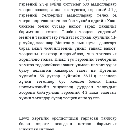
гэрээний 2.3-р зүйлд битумыг 630 ам.доллараар
тооцон зээлээр авна гэж тусгаж, гэрээний 4.1-д
гэрээний төлбөрийг ам.доллараар төлөх ба
төгрөгөөр тооцож төлөх бол тухайн өдрийн Хаан
банкны бэлэн бусаар валют зарах ханшийг
баримтална гэжээ. Төлбөр тооцоог үндэсний
мөнгөн тэмдэгтээр гүйцэтгэх тухай хуулийн 4.1-
р зүйлд зааснаар Монгол улсын нутаг дэвсгэрт
бараа ажил үйлчилгээний үнийг гадаад валют,
тооцооны нэгжээр илэрхийлэх, үнэ тогтоохыг
хориглоно гэжээ. Иймд тус гэрээний төлбөрийн
хэмжээ тодорхойлсон заалт, улмаар нэмэлт үүрэг
буюу алдангид хамаарах заалт нь Иргэний
хуулийн 56 дугаар зүйлийн 56.1.1-д зааснаар
хүчин төгөлдөр бус хэлцэл болно. Иймд
нэхэмжлэлийн үндэслэлд дурдсан талуудын
хооронд байгуулсан гэрээний 4.2 дахь заалтыг
хүчин төгөлдөр бусад тооцож өгнө үү гэв.
Шүүх хэргийн оролцогчдын гаргасан тайлбар
болон хэрэгт авагдсан нотлох баримтыг
шинжлэн судлаад,