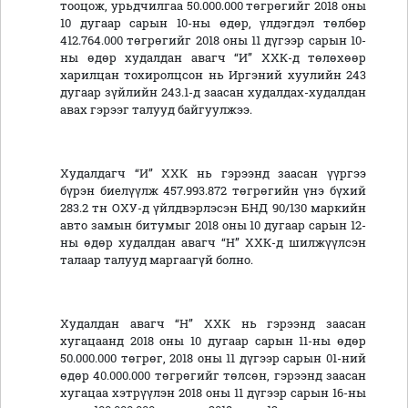
тооцож, урьдчилгаа 50.000.000 төгрөгийг 2018 оны
10 дугаар сарын 10-ны өдөр, үлдэгдэл төлбөр
412.764.000 төгрөгийг 2018 оны 11 дүгээр сарын 10-
ны өдөр худалдан авагч “И” ХХК-д төлөхөөр
харилцан тохиролцсон нь
Иргэний хуулийн 243
дугаар зүйлийн 243.1-д заасан худалдах-худалдан
авах гэрээг талууд байгуулжээ.
Худалдагч “И” ХХК нь гэрээнд заасан үүргээ
бүрэн биелүүлж 457.993.872 төгрөгийн үнэ бүхий
283.2 тн ОХУ-д үйлдвэрлэсэн БНД 90/130 маркийн
авто замын битумыг 2018 оны 10 дугаар сарын 12-
ны өдөр худалдан авагч “Н” ХХК-д шилжүүлсэн
талаар талууд маргаагүй болно.
Худалдан авагч “Н” ХХК нь гэрээнд заасан
хугацаанд 2018 оны 10 дугаар сарын 11-ны өдөр
50.000.000 төгрөг, 2018 оны 11 дүгээр сарын 01-ний
өдөр 40.000.000 төгрөгийг төлсөн, гэрээнд заасан
хугацаа хэтрүүлэн 2018 оны 11 дүгээр сарын 16-ны