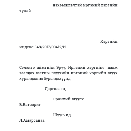
нэхэмжлэлтэй иргэний хэргийн
тухай
Хэргийн
индекс: 149/2017/00412/И
Сэлэнгэ аймгийн Эрүү, Иргэний хэргийн давж
заалдах шатны шүүхийн иргэний хэргийн шүүх
хуралдааны бүрэлдэхүүнд:
Даргалагч,
Ерөнхий шүүгч
Б.Батзориг
Шүүгчид
Л.Амарсанаа