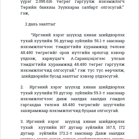
үүрэг 2.095.616 төгрөг гаргуулж нэхэмжлэгч
Төрийн банкны Зүүнхараа салбарт олгосугай.”
гэж,
2 дахь заалтыг
“Иргэний хэрэг шүүхэд хянан шийдвэрлэх
тухай хуулийн 56 дугаар зүйлийн 56.1-т зааснаар
нэхэмжлэгчээс тэмдэгтийн хураамжид төлсөн
48.480 төгрөгийг орон нутгийн орлогод хэвээр
үлдээж, хариуцагч А.Саранцэцэгээс улсын
тэмдэгтийн хураамжид 48.480 төгрөг гаргуулж
нэхэмжлэгчид олгосугай.” гэж тус тус өөрчилж,
шийдвэрийн бусад заалтыг хэвээр үлдээсүгэй.
2. Иргэний хэрэг шүүхэд хянан шийдвэрлэх
тухай хуулийн 59 дүгээр зүйлийн 59.3-т зааснаар
нэхэмжлэгчээс давж заалдах заалдах гомдол
гаргахдаа төлсөн 48.480 төгрөгийг шүүгчийн
захирамжаар нэхэмжлэгчид буцаан олгосугай.
3. Иргэний хэрэг шүүхэд хянан шийдвэрлэх
тухай хуулийн 167 дугаар зүйлийн 167.5, 172
дугаар зүйлийн 172.2-т зааснаар Давж заалдах