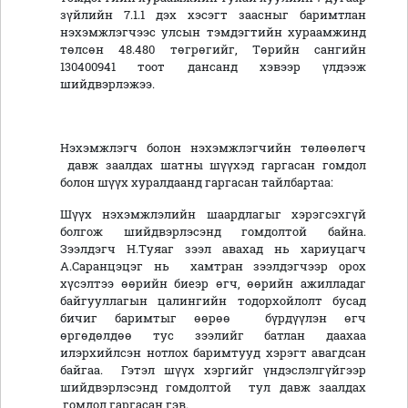
зүйлийн 7.1.1 дэх хэсэгт заасныг баримтлан
нэхэмжлэгчээс улсын тэмдэгтийн хураамжинд
төлсөн 48.480 төгрөгийг, Төрийн сангийн
130400941 тоот дансанд хэвээр үлдээж
шийдвэрлэжээ.
Нэхэмжлэгч болон нэхэмжлэгчийн төлөөлөгч
давж заалдах шатны шүүхэд гаргасан гомдол
болон шүүх хуралдаанд гаргасан тайлбартаа:
Шүүх нэхэмжлэлийн шаардлагыг хэрэгсэхгүй
болгож шийдвэрлэсэнд гомдолтой байна.
Зээлдэгч Н.Туяаг зээл авахад нь хариуцагч
А.Саранцэцэг нь хамтран зээлдэгчээр орох
хүсэлтээ өөрийн биеэр өгч, өөрийн ажилладаг
байгууллагын цалингийн тодорхойлолт бусад
бичиг баримтыг өөрөө бүрдүүлэн өгч
өргөдөлдөө тус зээлийг батлан даахаа
илэрхийлсэн нотлох баримтууд хэрэгт авагдсан
байгаа. Гэтэл шүүх хэргийг үндэслэлгүйгээр
шийдвэрлэсэнд гомдолтой тул давж заалдах
гомдол гаргасан гэв.