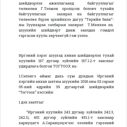
шийдвэрлэх ажиллагаанд байгууллагыг
төлөөлөн Г.Тэлмэн оролцсон боловч тухайн
байгууллагын захирал нь байгууллагыг
төлөөлөх бүрэн эрхийнхээ дагуу “Төрийн банк”-
ны Зүүнхараа салбарын захирал Т.Мөнхөө нь
шүүхийн шийдвэрт давж заалдах гомдол
гаргасан хууль зөрчөөгүй гэж үзлээ.
Иргэний хэрэг шүүхэд хянан шийдвэрлэх тухай
хуулийн 167 дугаар зүйлийн 167.1.2-т заасныг
удирдлага болгон ТОГТООХ нь:
1.Сэлэнгэ аймаг дахь сум дундын Иргэний
хэргийн анхан шатны шүүхийн 2018 оны 02 сарын
05-ний өдрийн 39 дугаартай шийдвэрийн
“Тогтоох” хэсгийн:
1 дэх заалтыг
“Иргэний хуулийн 242 дугаар зүйлийн 242.3,
242.11, 451 дүгээр зүйлийн 451.1-т зааснаар
хариуцагч А.Саранцэцэгээс зээлийн гэрээний