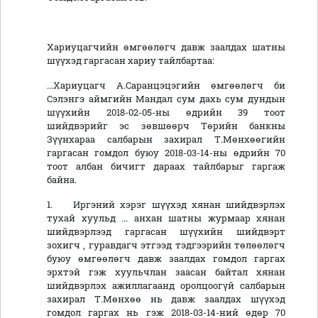
Хариуцагчийн өмгөөлөгч давж заалдах шатны
шүүхэд гаргасан хариу тайлбартаа:
...Хариуцагч А.Саранцэцэгийн өмгөөлөгч би
Сэлэнгэ аймгийн Мандал сум дахь сум дундын
шүүхийн 2018-02-05-ны өдрийн 39 тоот
шийдвэрийг эс зөвшөөрч Төрийн банкны
Зүүнхараа салбарын захирал Т.Мөнхөөгийн
гаргасан гомдол буюу 2018-03-14-ны өдрийн 70
тоот албан бичигт дараах тайлбарыг гаргаж
байна.
1. Иргэний хэрэг шүүхэд хянан шийдвэрлэх
тухай хуульд ... анхан шатны журмаар хянан
шийдвэрлээд гаргасан шүүхийн шийдвэрт
зохигч , гуравдагч этгээд тэдгээрийн төлөөлөгч
буюу өмгөөлөгч давж заалдах гомдол гаргах
эрхтэй гэж хуульчлан заасан байтал хянан
шийдвэрлэх ажиллагаанд оролцоогүй салбарын
захирал Т.Мөнхөө нь давж заалдах шүүхэд
гомдол гаргах нь гэж 2018-03-14-ний өдөр 70