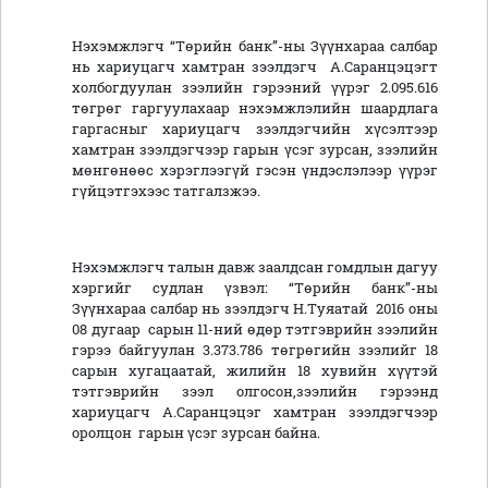
Нэхэмжлэгч “Төрийн банк”-ны Зүүнхараа салбар
нь хариуцагч хамтран зээлдэгч А.Саранцэцэгт
холбогдуулан зээлийн гэрээний үүрэг 2.095.616
төгрөг гаргуулахаар нэхэмжлэлийн шаардлага
гаргасныг хариуцагч зээлдэгчийн хүсэлтээр
хамтран зээлдэгчээр гарын үсэг зурсан, зээлийн
мөнгөнөөс хэрэглээгүй гэсэн үндэслэлээр үүрэг
гүйцэтгэхээс татгалзжээ.
Нэхэмжлэгч талын давж заалдсан гомдлын дагуу
хэргийг судлан үзвэл: “Төрийн банк”-ны
Зүүнхараа салбар нь зээлдэгч Н.Туяатай 2016 оны
08 дугаар сарын 11-ний өдөр тэтгэврийн зээлийн
гэрээ байгуулан 3.373.786 төгрөгийн зээлийг 18
сарын хугацаатай, жилийн 18 хувийн хүүтэй
тэтгэврийн зээл олгосон,зээлийн гэрээнд
хариуцагч А.Саранцэцэг хамтран зээлдэгчээр
оролцон гарын үсэг зурсан байна.