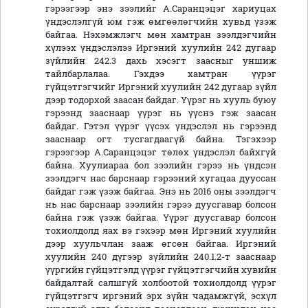
гэрээгээр энэ зээлийг А.Саранцэцэг хариуцах
үндэслэлгүй юм гэж өмгөөлөгчийн хувьд үзэж
байгаа. Нэхэмжлэгч мөн хамтран зээлдэгчийн
хүлээх үндэслэлээ Иргэний хуулийн 242 дугаар
зүйлийн 242.3 дахь хэсэгт заасныг уншиж
тайлбарлалаа. Гэхдээ хамтран үүрэг
гүйцэтгэгчийг Иргэний хуулийн 242 дугаар зүйл
дээр тодорхой заасан байдаг. Үүрэг нь хууль буюу
гэрээнд зааснаар үүрэг нь үүснэ гэж заасан
байдаг. Гэтэл үүрэг үүсэх үндэслэл нь гэрээнд
зааснаар огт тусгагдаагүй байна. Тэгэхээр
гэрээгээр А.Саранцэцэг төлөх үндэслэл байхгүй
байна. Хуулиараа бол зээлийн гэрээ нь үндсэн
зээлдэгч нас барснаар гэрээний хугацаа дууссан
байдаг гэж үзэж байгаа. Энэ нь 2016 оны зээлдэгч
нь нас барснаар зээлийн гэрээ дуусгавар болсон
байна гэж үзэж байгаа. Үүрэг дуусгавар болсон
тохиолдолд яах вэ гэхээр мөн Иргэний хуулийн
дээр хуульчлан зааж өгсөн байгаа. Иргэний
хуулийн 240 дүгээр зүйлийн 240.1.2-т зааснаар
үүргийн гүйцэтгэлд үүрэг гүйцэтгэгчийн хувийн
байдалтай салшгүй холбоотой тохиолдолд үүрэг
гүйцэтгэгч иргэний эрх зүйн чадамжгүй, эсхүл