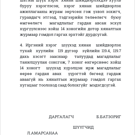
шатны шүүх хэрэг хянан шийдвэрлэхдээ хууль
буруу хэрэглэсэн, хэрэг хянан шийдвэрлэх
ажиллагааны журам зөрчсөн гэж үзвэл зохигч,
гуравдагч этгээд, тэдгээрийн төлөөлөгч буюу
өмгөөлөгч магадлалыг гардан авсан эсхүл
хүргүүлснээс хойш 14 хоногийн дотор хяналтын
журмаар гомдол гаргах эрхтэйг дурдсугай.
4. Иргэний хэрэг шүүхэд хянан шийдвэрлэх
тухай хуулийн 119 дүгээр зүйлийн 119.4, 119.7
дахь хэсэгт зааснаар талуудад магадлалыг
танилцуулан сонсгож, 7 хоног өнгөрснөөс хойш
14 хоногт шүүхэд хүрэлцэн ирж магадлалыг
өөрөө гардан авах үүрэгтэй бөгөөд гардаж
аваагүй нь хяналтын журмаар гомдол гаргах
хугацааг тоолоход саад болохгүйг мэдэгдсүгэй.
ДАРГАЛАГЧ Б.БАТЗОРИГ
ШҮҮГЧИД
Л.АМАРСАНАА