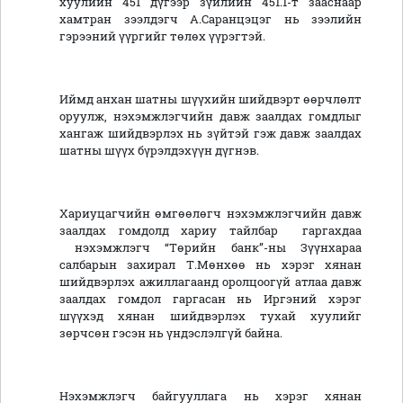
хуулийн 451 дүгээр зүйлийн 451.1-т зааснаар
хамтран зээлдэгч А.Саранцэцэг нь зээлийн
гэрээний үүргийг төлөх үүрэгтэй.
Иймд анхан шатны шүүхийн шийдвэрт өөрчлөлт
оруулж, нэхэмжлэгчийн давж заалдах гомдлыг
хангаж шийдвэрлэх нь зүйтэй гэж давж заалдах
шатны шүүх бүрэлдэхүүн дүгнэв.
Хариуцагчийн өмгөөлөгч нэхэмжлэгчийн давж
заалдах гомдолд хариу тайлбар гаргахдаа
нэхэмжлэгч “Төрийн банк”-ны Зүүнхараа
салбарын захирал Т.Мөнхөө нь хэрэг хянан
шийдвэрлэх ажиллагаанд оролцоогүй атлаа давж
заалдах гомдол гаргасан нь Иргэний хэрэг
шүүхэд хянан шийдвэрлэх тухай хуулийг
зөрчсөн гэсэн нь үндэслэлгүй байна.
Нэхэмжлэгч байгууллага нь хэрэг хянан