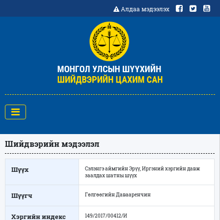
Алдаа мэдээлэх
Шийдвэрийн мэдээлэл
Шүүх
Сэлэнгэ аймгийн Эрүү, Иргэний хэргийн давж
заалдах шатны шүүх
Шүүгч
Гөлгөөгийн Давааренчин
Хэргийн индекс
149/2017/00412/И