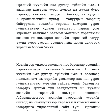
Иргэний хуулийн 242 дугаар зүйлийн 242.2-т
зааснаар хамтран үүрэг хүлээх нь хууль буюу
гэрээнд зааснаар үүсдэг бөгөөд хариуцагч
А.Саранцэцэгийн хувьд талуудын хооронд
байгуулсан зээлийн гэрээнд хамтран үүрэг
гүйцэтгэхээр хүлээн зөвшөөрч гарын үсэг
зурснаар банкнаас зээлсэн мөнгийг хэрэглэсэн
эсэхээс үл хамааран зээлийн гэрээний дагуу
түүнд үүрэг үүссэн, зээлдэгчийн нэгэн адил эрх
үүрэгтэй болсон байна.
Хэдийгээр үндсэн зээлдэгч нас барснаар зээлийн
гэрээний үүрэг биелүүлэх боломжгүй ч Иргэний
хуулийн 242 дугаар зүйлийн 242.3-т зааснаар
нэхэмжлэгч нь өөрийн үзэмжээр аль нэг үүрэг
гүйцэтгэгчээс үүргийн гүйцэтгэлийг бүхэлд нь
шаардах эрхтэй тул зээлдүүлэгч нь тухайн
зээлийн гэрээний хамтран зээлдэгч
А.Саранцэцэгээс зээлийн гэрээний үүргийг
бүхэлд нь биелүүлэхээр гаргасан нэхэмжлэлийн
шаардлага үндэслэлтэй байх тул Иргэний