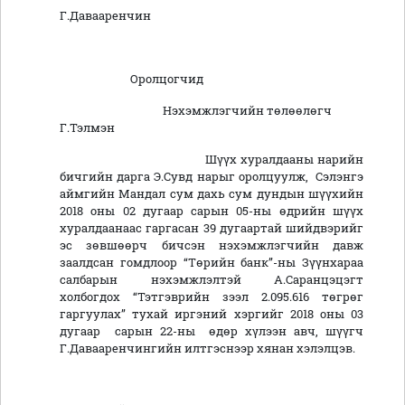
Г.Давааренчин
Оролцогчид
Нэхэмжлэгчийн төлөөлөгч
Г.Тэлмэн
Шүүх хуралдааны нарийн
бичгийн дарга Э.Сувд нарыг оролцуулж, Сэлэнгэ
аймгийн Мандал сум дахь сум дундын шүүхийн
2018 оны 02 дугаар сарын 05-ны өдрийн шүүх
хуралдаанаас гаргасан 39 дугаартай шийдвэрийг
эс зөвшөөрч бичсэн нэхэмжлэгчийн давж
заалдсан гомдлоор “Төрийн банк”-ны Зүүнхараа
салбарын нэхэмжлэлтэй А.Саранцэцэгт
холбогдох “Тэтгэврийн зээл 2.095.616 төгрөг
гаргуулах” тухай иргэний хэргийг 2018 оны 03
дугаар сарын 22-ны өдөр хүлээн авч, шүүгч
Г.Давааренчингийн илтгэснээр хянан хэлэлцэв.