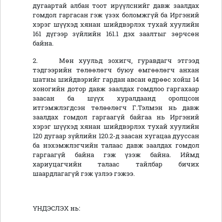
дугаартай албан тоот ирүүлснийг давж заалдах
гомдол гаргасан гэж үзэх боломжгүй ба Иргэний
хэрэг шүүхэд хянан шийдвэрлэх тухай хуулийн
161 дүгээр зүйлийн 161.1 дэх заалтыг зөрчсөн
байна.
2. Мөн хуульд зохигч, гуравдагч этгээд
тэдгээрийн төлөөлөгч буюу өмгөөлөгч анхан
шатны шийдвэрийг гардан авсан өдрөөс хойш 14
хоногийн дотор давж заалдах гомдлоо гаргахаар
заасан ба шүүх хуралдаанд оролцсон
итгэмжлэгдсэн төлөөлөгч Г.Тэлмэн нь давж
заалдах гомдол гаргаагүй байгаа нь Иргэний
хэрэг шүүхэд хянан шийдвэрлэх тухай хуулийн
120 дугаар зүйлийн 120.2-д заасан хугацаа дууссан
ба нэхэмжлэгчийн талаас давж заалдах гомдол
гаргаагүй байна гэж үзэж байна. Иймд
хариуцагчийн талаас тайлбар бичих
шаардлагагүй гэж үзлээ гэжээ.
ҮНДЭСЛЭХ нь: