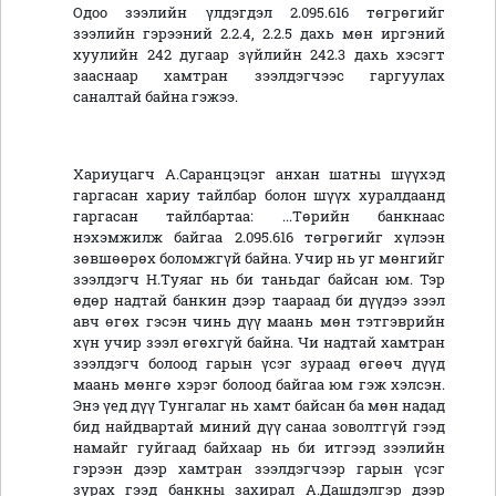
Одоо зээлийн үлдэгдэл 2.095.616 төгрөгийг
зээлийн гэрээний 2.2.4, 2.2.5 дахь мөн иргэний
хуулийн 242 дугаар зүйлийн 242.3 дахь хэсэгт
зааснаар хамтран зээлдэгчээс гаргуулах
саналтай байна гэжээ.
Хариуцагч А.Саранцэцэг анхан шатны шүүхэд
гаргасан хариу тайлбар болон шүүх хуралдаанд
гаргасан тайлбартаа: ...Төрийн банкнаас
нэхэмжилж байгаа 2.095.616 төгрөгийг хүлээн
зөвшөөрөх боломжгүй байна. Учир нь уг мөнгийг
зээлдэгч Н.Туяаг нь би таньдаг байсан юм. Тэр
өдөр надтай банкин дээр таараад би дүүдээ зээл
авч өгөх гэсэн чинь дүү маань мөн тэтгэврийн
хүн учир зээл өгөхгүй байна. Чи надтай хамтран
зээлдэгч болоод гарын үсэг зураад өгөөч дүүд
маань мөнгө хэрэг болоод байгаа юм гэж хэлсэн.
Энэ үед дүү Тунгалаг нь хамт байсан ба мөн надад
бид найдвартай миний дүү санаа зоволтгүй гээд
намайг гуйгаад байхаар нь би итгээд зээлийн
гэрээн дээр хамтран зээлдэгчээр гарын үсэг
зурах гээд банкны захирал А.Дашдэлгэр дээр