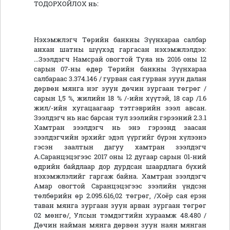
ТОДОРХОЙЛОХ нь:
Нэхэмжлэгч Төрийн банкны Зүүнхараа салбар
анхан шатны шүүхэд гаргасан нэхэмжлэлдээ:
...Зээлдэгч Намсрай овогтой Туяа нь 2016 оны 12
сарын 07-ны өдөр Төрийн банкны Зүүнхараа
салбараас 3.374.146 / гурван сая гурван зуун далан
дөрвөн мянга нэг зуун дөчин зургаан төгрөг /
сарын 1,5 %, жилийн 18 % /-ийн хүүтэй, 18 cap /1.6
жил/-ийн хугацаагаар тэтгэврийн зээл авсан.
Зээлдэгч нь нас барсан тул зээлийн гэрээний 2.3.1
Хамтран зээлдэгч нь энэ гэрээнд заасан
зээлдэгчийн эрхийг эдэл үүргийг бүрэн хүлээнэ
гэсэн заалтын дагуу хамтран зээлдэгч
А.Саранцэцэгээс 2017 оны 12 дугаар сарын 01-ний
өдрийн байдлаар дор дурдсан шаардлага бүхий
нэхэмжлэлийг гаргаж байна. Хамтран зээлдэгч
Амар овогтой Саранцэцэгээс зээлийн үндсэн
төлбөрийн өр 2.095.616,02 төгрөг, /Хоёр сая ерэн
таван мянга зургаан зуун арван зургаан төгрөг
02 мөнгө/, Улсын тэмдэгтийн хураамж 48.480 /
Дөчин найман мянга дөрвөн зуун наян мянган