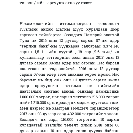
төгрөг /-ийг гаргуулж өгнө үү гэжээ.
Нэхэмжлэгчийн итгэмжлэгдсэн төлөөлөгч
Г.Тэлмэн анхан шатны шүүх хуралдаан дээр
гаргасан тайлбартаа: Зээлдэгч Намсрай овогтой
Туяа нь 2016 оны 12 дугаар сарын 07-ны өдөр
“Төрийн банк”-ны Зүүнхараа салбараас 3.374.146
сарын 1,5 % -ийн хүүтэй , 18 cap /1.6 жил/-ын
хугацаагаар тэтгэврийн зээл аваад 2017 оны 12
дугаар сарын 08-ны өдөр нас барсан. Нас барсан
шалтгаан нь тодорхойгүй. 2016 оны 12 дугаар
сарын 07-ны өдөр зээл авахдаа өөрөө ирсэн. Нас
барсныг нь бид 2017 оны 01 дүгээр сарын 06-ны
өдөр оршуулгын тэтгэмж нь нийгмийн
даатгалын сангаас манай банкаар дамжигдаж
1.000.000 төгрөг, нэг сарын тэтгэвэр 216.000 төгрөг
нийт 1.216.000 орж ирэхэд нь мэдэж суутгасан юм.
Мөн дээрээс нь хамтран зээлдэгч Саранцэцэгээр
2017 оны 03 дугаар сард 432.000 төгрөгийг төлсөн.
Зээлдэгч нь сард 216.000 төгрөгийг 18 сарын
хугацаатай зээлийн төлөлт хийж 2018 оны 06
дугаар сарын 10-ны өдөр төлж дуусах байсан.