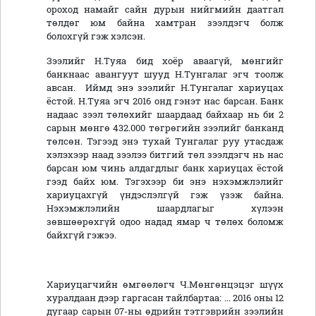
ороход намайг сайн дурын нийгмийн даатгал
төлдөг юм байна хамтран зээлдэгч болж
болохгүй гэж хэлсэн.
Зээлийг Н.Туяа бид хоёр аваагүй, мөнгийг
банкнаас авангуут шууд Н.Тунгалаг эгч тоолж
авсан. Иймд энэ зээлийг Н.Тунгалаг хариуцах
ёстой. Н.Туяа эгч 2016 онд гэнэт нас барсан. Банк
надаас зээл төлөхийг шаардаад байхаар нь би 2
сарын мөнгө 432.000 төгрөгийн зээлийг банканд
төлсөн. Тэгээд энэ тухай Тунгалаг руу утасдаж
хэлэхээр наад зээлээ битгий төл зээлдэгч нь нас
барсан юм чинь алдагдлыг банк хариуцах ёстой
гээд байх юм. Тэгэхээр би энэ нэхэмжлэлийг
хариуцахгүй үндэслэлгүй гэж үзэж байна.
Нэхэмжлэлийн шаардлагыг хүлээн
зөвшөөрөхгүй одоо надад ямар ч төлөх боломж
байхгүй гэжээ.
Хариуцагчийн өмгөөлөгч Ч.Мөнгөнцэцэг шүүх
хуралдаан дээр гаргасан тайлбартаа: ... 2016 оны 12
дугаар сарын 07-ны өдрийн тэтгэврийн зээлийн