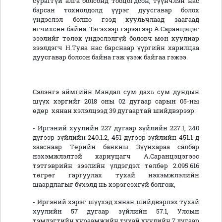
сураггүй алга болсонд тооцогдсон, түүнчлэн нас
барсан тохиолдолд үүрэг дуусгавар болох
үндэслэл болно гээд хуульчлаад заагаад
өгчихсөн байна. Тэгэхээр гэрээгээр А.Саранцэцэг
зээлийг төлөх үндэслэлгүй боловч мөн хуулиар
зээлдэгч Н.Туяа нас барснаар үүргийн харилцаа
дуусгавар болсон байна гэж үзэж байгаа гэжээ.
Сэлэнгэ аймгийн Мандал сум дахь сум дундын
шүүх хэргийг 2018 оны 02 дугаар сарын 05-ны
өдөр хянан хэлэлцээд 39 дугаартай шийдвэрээр:
- Иргэний хуулийн 227 дугаар зүйлийн 227.1, 240
дүгээр зүйлийн 240.1.2, 451 дүгээр зүйлийн 451.1-д
зааснаар Төрийн банкны Зүүнхараа салбар
нэхэмжлэлтэй хариуцагч А.Саранцэцэгээс
тэтгэврийн зээлийн үлдэгдэл төлбөр 2.095.616
төгрөг гаргуулах тухай нэхэмжлэлийн
шаардлагыг бүхэлд нь хэрэгсэхгүй болгож,
- Иргэний хэрэг шүүхэд хянан шийдвэрлэх тухай
хуулийн 57 дугаар зүйлийн 57.1, Улсын
тэмдэгтийн хураамжийн тухай хуулийн 7 дугаар