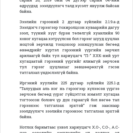
сарын 26, 2019 оны 04 дүгээр сарын 04-ний
өдрүүдэд зээлдүүлэгч талд хүсэлт явуулж байсан
байна.
Зээлийн гэрээний 2 дугаар зүйлийн 2.1.9.а-д
Зээлдэгч гэрээгээр тохиролцсон хуваарийн дагуу
зээл, түүний хүүг бүрэн төлөлгүй хуанлийн 90
хоног хугацаа хэтрүүлсэн бол гэрээг шууд цуцлах
ноцтой зөрчилд тооцохоор зохицуулсан бөгөөд
өнөөдрийг хүртэл гэрээний үүргийн зөрчил
арилаагүй байх тул хариуцагч “П-” ХХК-ний урт
хугацаатай гэрээний үүргийг ялимгүй зөрчсөн
тул гэрээг цуцлахыг зөвшөөрөхгүй гэсэн
татгалзал үндэслэлгүй байна.
Иргэний хуулийн 225 дугаар зүйлийн 225.1-д
“Талуудын аль нэг нь гэрээгээр хүлээсэн үүргээ
зөрчсөн бөгөөд үүрэг гүйцэтгэх нэмэлт хугацаа
тогтоосон боловч үр дүн гараагүй бол нөгөө тал
гэрээнээс татгалзах эрхтэй” гэж зааснаар
зээлдүүлэгч зээлийн гэрээнээс татгалзах эрхтэй
байна.
Нотлох баримтаас үзвэл хариуцагч Х.О-, С.О-, А.С-
нар өөрсдийн өмчлөлийн үл хөдлөх эд