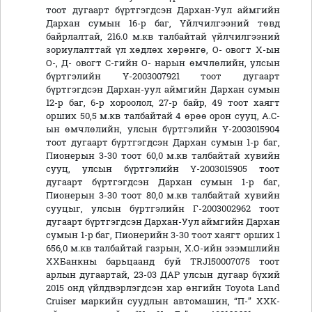
тоот дугаарт бүртгэгдсэн Дархан-Уул аймгийн
Дархан сумын 16-р баг, Үйлчилгээний төвд
байрлалтай, 216.0 м.кв талбайтай үйлчилгээний
зориулалттай үл хөдлөх хөрөнгө, О- овогт Х-ын
О-, Д- овогт С-гийн О- нарын өмчлөлийн, улсын
бүртгэлийн Ү-2003007921 тоот дугаарт
бүртгэгдсэн Дархан-уул аймгийн Дархан сумын
12-р баг, 6-р хороолол, 27-р байр, 49 тоот хаягт
орших 50,5 м.кв талбайтай 4 өрөө орон сууц, А.С-
ын өмчлөлийн, улсын бүртгэлийн Ү-2003015904
тоот дугаарт бүртгэгдсэн Дархан сумын 1-р баг,
Пионерын 3-30 тоот 60,0 м.кв талбайтай хувийн
сууц, улсын бүртгэлийн Ү-2003015905 тоот
дугаарт бүртгэгдсэн Дархан сумын 1-р баг,
Пионерын 3-30 тоот 80,0 м.кв талбайтай хувийн
сууцыг, улсын бүртгэлийн Г-2003002962 тоот
дугаарт бүртгэгдсэн Дархан-Уул аймгийн Дархан
сумын 1-р баг, Пионерийн 3-30 тоот хаягт орших 1
656,0 м.кв талбайтай газрын, Х.О-ийн эзэмшлийн
ХХБанкны барьцаанд буй TRJ150007075 тоот
арлын дугаартай, 23-03 ДАР улсын дугаар бүхий
2015 онд үйлдвэрлэгдсэн хар өнгийн Toyota Land
Cruiser маркийн суудлын автомашин, “П-” ХХК-