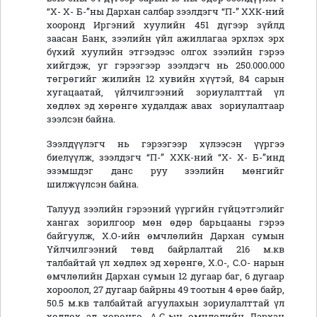
“Х- Х- Б-”ны Дархан салбар зээлдэгч “П-” ХХК-ний
хооронд Иргэний хуулийн 451 дүгээр зүйлд
заасан Банк, зээлийн үйл ажиллагаа эрхлэх эрх
бүхий хуулийн этгээдээс олгох зээлийн гэрээ
хийгдэж, уг гэрээгээр зээлдэгч нь 250.000.000
төгрөгийг жилийн 12 хувийн хүүтэй, 84 сарын
хугацаатай, үйлчилгээний зориулалттай үл
хөдлөх эд хөрөнгө худалдаж авах зориулалтаар
зээлсэн байна.
Зээлдүүлэгч нь гэрээгээр хүлээсэн үүргээ
биелүүлж, зээлдэгч “П-” ХХК-ний “Х- Х- Б-”инд
эзэмшдэг данс руу зээлийн мөнгийг
шилжүүлсэн байна.
Талууд зээлийн гэрээний үүргийн гүйцэтгэлийг
хангах зорилгоор мөн өдөр барьцааны гэрээ
байгуулж, Х.О-ийн өмчлөлийн Дархан сумын
Үйлчилгээний төвд байрлалтай 216 м.кв
талбайтай үл хөдлөх эд хөрөнгө, Х.О-, С.О- нарын
өмчлөлийн Дархан сумын 12 дугаар баг, 6 дугаар
хороолол, 27 дугаар байрны 49 тоотын 4 өрөө байр,
50.5 м.кв талбайтай агуулахын зориулалттай үл
хөдлөх эд хөрөнгө, А.С-ын өмчлөлийн Дархан