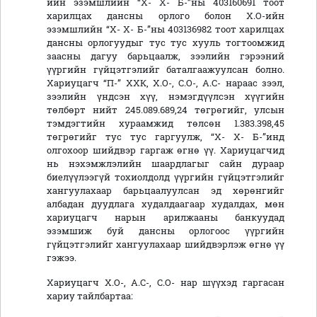
ийн эзэмшлийн “Х- Х- Б-”ны 403160691 тоот
харилцах дансны орлого болон Х.О-ийн
эзэмшлийн “Х- Х- Б-”ны 403136982 тоот харилцах
дансны орлогуудыг тус тус хууль тогтоомжид
заасны дагуу барьцаалж, зээлийн гэрээний
үүргийн гүйцэтгэлийг баталгаажуулсан болно.
Хариуцагч “П-” ХХК, Х.О-, С.О-, А.С- нараас зээл,
зээлийн үндсэн хүү, нэмэгдүүлсэн хүүгийн
төлбөрт нийт 245.089.689,24 төгрөгийг, улсын
тэмдэгтийн хураамжид төлсөн 1.383.398,45
төгрөгийг тус тус гаргуулж, “Х- Х- Б-”инд
олгохоор шийдвэр гаргаж өгнө үү. Хариуцагчид
нь нэхэмжлэлийн шаардлагыг сайн дураар
биелүүлээгүй тохиолдолд үүргийн гүйцэтгэлийг
хангуулахаар барьцаалуулсан эд хөрөнгийг
албадан дуудлага худалдаагаар худалдах, мөн
хариуцагч нарын арилжааны банкуудад
эзэмшиж буй дансны орлогоос үүргийн
гүйцэтгэлийг хангуулахаар шийдвэрлэж өгнө үү
гэжээ.
Хариуцагч Х.О-, А.С-, С.О- нар шүүхэд гаргасан
хариу тайлбартаа: