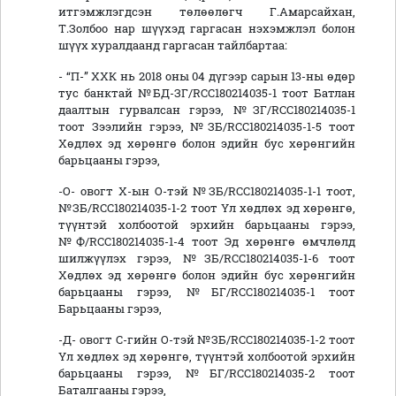
итгэмжлэгдсэн төлөөлөгч Г.Амарсайхан,
Т.Золбоо нар шүүхэд гаргасан нэхэмжлэл болон
шүүх хуралдаанд гаргасан тайлбартаа:
- “П-” ХХК нь 2018 оны 04 дүгээр сарын 13-ны өдөр
тус банктай №БД-ЗГ/RCC180214035-1 тоот Батлан
даалтын гурвалсан гэрээ, №ЗГ/RCC180214035-1
тоот Зээлийн гэрээ, №ЗБ/RCC180214035-1-5 тоот
Хөдлөх эд хөрөнгө болон эдийн бус хөрөнгийн
барьцааны гэрээ,
-О- овогт Х-ын О-тэй №ЗБ/RCC180214035-1-1 тоот,
№ЗБ/RCC180214035-1-2 тоот Үл хөдлөх эд хөрөнгө,
түүнтэй холбоотой эрхийн барьцааны гэрээ,
№Ф/RCC180214035-1-4 тоот Эд хөрөнгө өмчлөлд
шилжүүлэх гэрээ, №ЗБ/RCC180214035-1-6 тоот
Хөдлөх эд хөрөнгө болон эдийн бус хөрөнгийн
барьцааны гэрээ, №БГ/RCC180214035-1 тоот
Барьцааны гэрээ,
-Д- овогт С-гийн О-тэй №ЗБ/RCC180214035-1-2 тоот
Үл хөдлөх эд хөрөнгө, түүнтэй холбоотой эрхийн
барьцааны гэрээ, №БГ/RCC180214035-2 тоот
Баталгааны гэрээ,