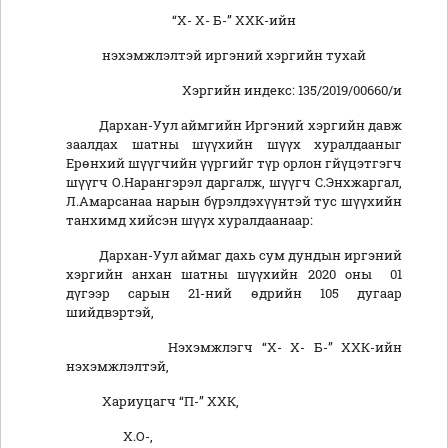
“Х- Х- Б-” ХХК-ийн
нэхэмжлэлтэй иргэний хэргийн тухай
Хэргийн индекс: 135/2019/00660/и
Дархан-Уул аймгийн Иргэний хэргийн давж
заалдах шатны шүүхийн шүүх хуралдааныг
Ерөнхий шүүгчийн үүргийг түр орлон гйүцэтгэгч
шүүгч О.Нарангэрэл даргалж, шүүгч С.Энхжаргал,
Л.Амарсанаа нарын бүрэлдэхүүнтэй тус шүүхийн
танхимд хийсэн шүүх хуралдаанаар:
Дархан-Уул аймаг дахь сум дундын иргэний
хэргийн анхан шатны шүүхийн 2020 оны 01
дүгээр сарын 21-ний өдрийн 105 дугаар
шийдвэртэй,
Нэхэмжлэгч “Х- Х- Б-” ХХК-ийн
нэхэмжлэлтэй,
Хариуцагч “П-” ХХК,
Х.О-,