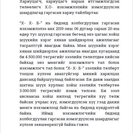
Хариуцагч, хариуцагч нарын итгэмжлэгдсэн
төлөөлөгч Х.О- нэхэмжлэлийн нэмэгдүүлсэн
шаардлагад гаргасан хариу тайлбартаа:
“Х- Х- Б-” нь бидэнд холбогдуулан гаргасан
нэхэмжлэлээ анх 2019 оны 06 дугаар сарын 20-ны
өдөр тус шүүхэд гаргасан бөгөөд энэ цагаас хойш
шүүхийн хэрэг хянан шийдвэрлэх ажиллагааг
тасралтгүй явагдаж байна. Мөн шүүхийн хэрэг
хянан шийдвэрлэх ажиллагаа явагдах хугацаанд
би 4.500.000 төгрөгийг зээлийн төлөлтдөө хийсэн
байхад энэ мөнгийг нэхэмжлэгч тал болох
нэхэмжлэгч тал болох “Х- Х- Б-” зээлийн төлбөрт
тооцон хүлээн авахгүйгээр миний харилцах
дансанд байршуулаад байлгасан. Би давж заалдах
шатны шүүх хурлаас хойш зээлийн төлбөртөө
3.000.000 төгрөгийг нэмж төлсөн. Би зээл
авснаасаа хойш нилээд төгрөгийн хүү төлж
байсан учраас хүү, нэмэгдүүлсэн хүү гээд дахин
мөнгө нэхэмжлээд байгаа нь бидэнд хүндрэлтэй
байна. Иймд нэхэмжлэгчийн бидэнд
холбогдуулан гаргасан нэмэгдүүлсэн шаардлагыг
хүлээн зөвшөөрөхгүй байна гэжээ.