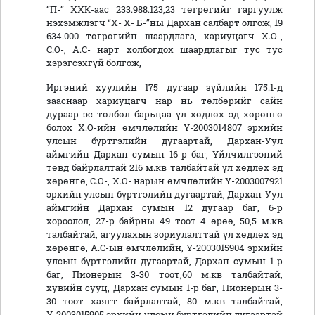
“П-” ХХК-аас 233.988.123,23 төгрөгийг гаргуулж
нэхэмжлэгч “Х- Х- Б-”ны Дархан салбарт олгож, 19
634.000 төгрөгийн шаардлага, хариуцагч Х.О-,
С.О-, А.С- нарт холбогдох шаардлагыг тус тус
хэрэгсэхгүй болгож,
Иргэний хуулийн 175 дугаар зүйлийн 175.1-д
зааснаар хариуцагч нар нь төлбөрийг сайн
дураар эс төлбөл барьцаа үл хөдлөх эд хөрөнгө
болох Х.О-ийн өмчлөлийн Ү-2003014807 эрхийн
улсын бүртгэлийн дугаартай, Дархан-Уул
аймгийн Дархан сумын 16-р баг, Үйлчилгээний
төвд байрлалтай 216 м.кв талбайтай үл хөдлөх эд
хөрөнгө, С.О-, Х.О- нарын өмчлөлийн Ү-2003007921
эрхийн улсын бүртгэлийн дугаартай, Дархан-Уул
аймгийн Дархан сумын 12 дугаар баг, 6-р
хороолол, 27-р байрны 49 тоот 4 өрөө, 50,5 м.кв
талбайтай, агуулахын зориулалттай үл хөдлөх эд
хөрөнгө, А.С-ын өмчлөлийн, Ү-2003015904 эрхийн
улсын бүртгэлийн дугаартай, Дархан сумын 1-р
баг, Пионерын 3-30 тоот,60 м.кв талбайтай,
хувийн сууц, Дархан сумын 1-р баг, Пионерын 3-
30 тоот хаягт байрлалтай, 80 м.кв талбайтай,
Ү-2003015905 эрхийн улсын бүртгэлийн дугаартай