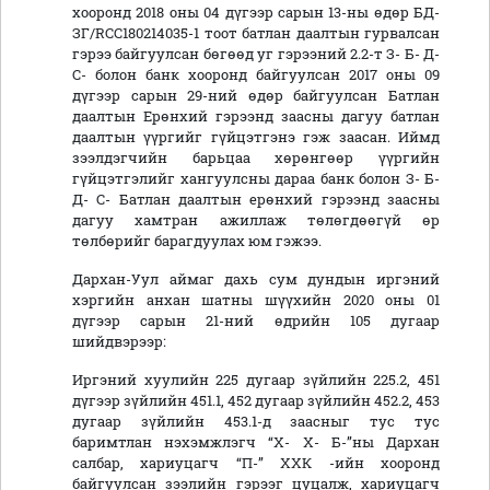
хооронд 2018 оны 04 дүгээр сарын 13-ны өдөр БД-
ЗГ/RCC180214035-1 тоот батлан даалтын гурвалсан
гэрээ байгуулсан бөгөөд уг гэрээний 2.2-т З- Б- Д-
С- болон банк хооронд байгуулсан 2017 оны 09
дүгээр сарын 29-ний өдөр байгуулсан Батлан
даалтын Ерөнхий гэрээнд заасны дагуу батлан
даалтын үүргийг гүйцэтгэнэ гэж заасан. Иймд
зээлдэгчийн барьцаа хөрөнгөөр үүргийн
гүйцэтгэлийг хангуулсны дараа банк болон З- Б-
Д- С- Батлан даалтын ерөнхий гэрээнд заасны
дагуу хамтран ажиллаж төлөгдөөгүй өр
төлбөрийг барагдуулах юм гэжээ.
Дархан-Уул аймаг дахь сум дундын иргэний
хэргийн анхан шатны шүүхийн 2020 оны 01
дүгээр сарын 21-ний өдрийн 105 дугаар
шийдвэрээр:
Иргэний хуулийн 225 дугаар зүйлийн 225.2, 451
дүгээр зүйлийн 451.1, 452 дугаар зүйлийн 452.2, 453
дугаар зүйлийн 453.1-д заасныг тус тус
баримтлан нэхэмжлэгч “Х- Х- Б-”ны Дархан
салбар, хариуцагч “П-” ХХК -ийн хооронд
байгуулсан зээлийн гэрээг цуцалж, хариуцагч