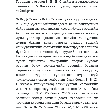
Гуравдагч этгээд З- Б- Д- С-гийн итгэмжлэгдсэн
төлөөлөгч М.Даваажав шүүхэд гаргасан хариу
тайлбартаа:
З- Б- Д- С- нь З- Б- Д- С-гийн тухай хуулийн дагуу
2012 онд үүсгэн байгуулагдсан, банк, санхүүгийн
байгууллагаас зээл авахыг хүссэн боловч зээлийн
барьцаа хөрөнгө нь хүрэлцэхгүй байгаа жижиг,
дунд үйлдвэр эрхлэгчид зээлийн 60 хүртэлх
хувьд батлан даалт гаргах замаар тэдний
санхүүжилтийн боломжийг нэмэгдүүлэх зорилго
бүхий ашгийн төлөө бус хуулийн этгээд юм.
Батлан даалтын ерөнхий гэрээнд батлан даалтын
үүрэг гүйцэтгэх нөхцөлийг эрсдэл хуваах
зарчим буюу зээлдэгчийн зээлийн барьцаа
хөрөнгөөр үүргийн гүйцэтгэлийг хангуулж,
зээлийн үүргийг гүйцэтгэж хүрэлцэхгүй
тохиолдолд үлдсэн төлбөрийг банк болон З- Б- Д-
С- хувааж хариуцахаар зохицуулсан. Уг төслийг
З- Б- Д- С- хэрэгжүүлж байгаа бөгөөд “Х- Х- Б-”ны
харилцагч “П-” ХХК-ийн 250.0 сая төгрөгийн
зээлийн хувьд батлан даалт гаргасан нь уг
төслийн хүрээнд гаргасан батлан даалтуудын нэг
юм. З- Б- Д- С- болон “Х- Х- Б-”, “П-” ХХК -ийн