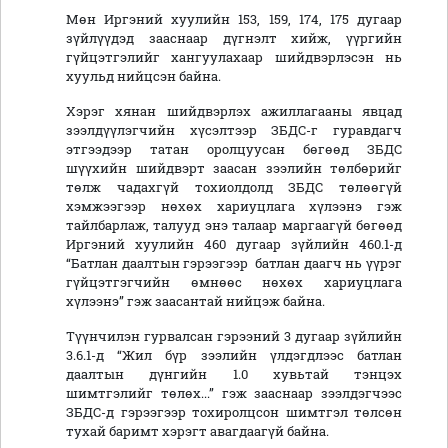
Мөн Иргэний хуулийн 153, 159, 174, 175 дугаар
зүйлүүдэд зааснаар дүгнэлт хийж, үүргийн
гүйцэтгэлийг хангуулахаар шийдвэрлэсэн нь
хуульд нийцсэн байна.
Хэрэг хянан шийдвэрлэх ажиллагааны явцад
зээлдүүлэгчийн хүсэлтээр ЗБДС-г гуравдагч
этгээдээр татан оролцуусан бөгөөд ЗБДС
шүүхийн шийдвэрт заасан зээлийн төлбөрийг
төлж чадахгүй тохиолдолд ЗБДС төлөөгүй
хэмжээгээр нөхөх хариуцлага хүлээнэ гэж
тайлбарлаж, талууд энэ талаар маргаагүй бөгөөд
Иргэний хуулийн 460 дугаар зүйлийн 460.1-д
“Батлан даалтын гэрээгээр батлан даагч нь үүрэг
гүйцэтгэгчийн өмнөөс нөхөх хариуцлага
хүлээнэ” гэж заасантай нийцэж байна.
Түүнчилэн гурвалсан гэрээний 3 дугаар зүйлийн
3.6.1-д “Жил бүр зээлийн үлдэгдлээс батлан
даалтын дүнгийн 1.0 хувьтай тэнцэх
шимтгэлийг төлөх...” гэж зааснаар зээлдэгчээс
ЗБДС-д гэрээгээр тохиролцсон шимтгэл төлсөн
тухай баримт хэрэгт авагдаагүй байна.