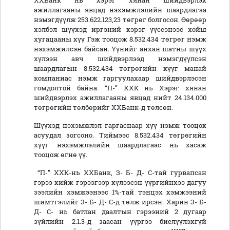
ХХБанк нь хэрэг хянан шийдвэрлэх
ажиллагааны явцад нэхэмжлэлийн шаардлагаа
нэмэгдүүлж 253.622.123,23 төгрөг болгосон. Өөрөөр
хэлбэл шүүхэд иргэний хэрэг үүссэнээс хойш
хугацааны хүү Гэж тооцож 8.532.434 төгрөг нэмж
нэхэмжилсэн байсан. Үүнийг анхан шатны шүүх
хүлээн авч шийдвэрлээд нэмэгдүүлсэн
шаардлагын 8.532.434 төгрөгийн хүүг манай
компаниас нэмж гаргуулахаар шийдвэрлэсэн
гомдолтой байна. “П-” ХХК нь Хэрэг хянан
шийдвэрлэх ажиллагааны явцад нийт 24.134.000
төгрөгийн төлбөрийг ХХБанк-д төлсөн.
Шүүхэд нэхэмжлэл гаргаснаар хүү нэмж тооцох
асуудал зогсоно. Тиймээс 8.532.434 төгрөгийн
хүүг нэхэмжлэлийн шаардлагаас нь хасаж
тооцож өгнө үү.
“П-” ХХК-нь ХХБанк, З- Б- Д- С-тай гурвапсан
гэрээ хийж гэрээгээр хүлээсэн үүргийнхээ дагуу
зээлийн хэмжээнээс 1%-тай тэнцэх хэмжээний
шимтгэлийг З- Б- Д- С-д төлж ирсэн. Харин З- Б-
Д- С- нь батлан даалтын гэрээний 2 дугаар
зүйлийн 2.1.3-д заасан үүргээ биелүүлэхгүй