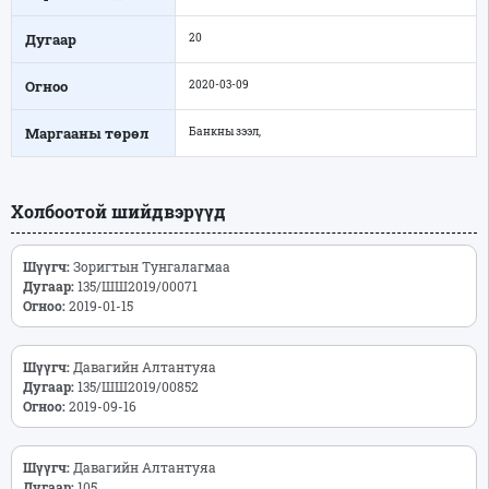
Дугаар
20
Огноо
2020-03-09
Маргааны төрөл
Банкны зээл,
Холбоотой шийдвэрүүд
Шүүгч:
Зоригтын Тунгалагмаа
Дугаар:
135/ШШ2019/00071
Огноо:
2019-01-15
Шүүгч:
Давагийн Алтантуяа
Дугаар:
135/ШШ2019/00852
Огноо:
2019-09-16
Шүүгч:
Давагийн Алтантуяа
Дугаар:
105