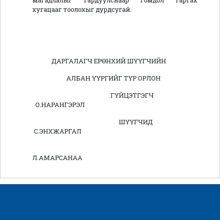
магадлалыг гардуулснаар гомдол гаргах
хугацааг тоолохыг дурдсугай.
ДАРГАЛАГЧ ЕРӨНХИЙ ШҮҮГЧИЙН
АЛБАН ҮҮРГИЙГ ТҮР ОРЛОН
ГҮЙЦЭТГЭГЧ
О.НАРАНГЭРЭЛ
ШҮҮГЧИД
С.ЭНХЖАРГАЛ
Л.АМАРСАНАА