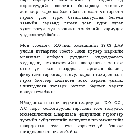
хөрөнгүүдийг зээлийн барьцаанд тавихыг
зөвшөөрч барьцаа болон батлан даалтын гэрээнд
гарын үсэг зурж баталгаажуулсан бөгөөд
зээлийн гэрээнд гарын үсэг зурж үүрэг
хүлээгээгүй тул зээлийн төлбөрийг хариуцах
үндэслэлгүй байна.
Мөн зээлдэгч Х.О-ийн эзэмшлийн 23-03 ДАР
улсын дугаартай Тоёото Ланд крузер маркийн
машиныг албадан дуудлага худалдаагаар
худалдаж, нэхэмжлэлийн шаардлагыг хангаж
өгнө үү гэсэн шаардлага гаргасан боловч,
фидуцийн гэрээгээр талууд хэрхэн тохиролцсон,
гэрээ бичгээр хийгдсэн эсэх, хэрхэн үнэлж,
шилжүүлсэн талаарх нотлох баримт хэрэгт
авагдаагүй байна.
Иймд анхан шатны шүүхийн хариуцагч Х.О-, С.О-,
А.С- нарт холбогдуулан гаргасан зээл төлүүлэх
нэхэмжлэлийн шаардлага, фидуцийн гэрээгээр
үүргийн гүйцэтгэлийг хангуулах нэхэмжлэлийн
шаардлагыг тус тус хэрэгсэхгүй болгож
шийдвэрлэсэн нь зөв байна.