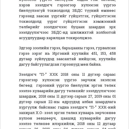
хэрэв зээлдэгч гэрээгээр хүлээсэн үүргээ
биелүүлээгүй тохиолдолд ЗБДС түүний өмнөөс
гэрээнд заасан үүргийг гүйцэтгэх, гүйцэтгэсэн
тохиолдолд үүрэг гүйцэтгэсэн хэмжээний
төлбөрийг зээлдэгчээс буцаан шаардах эрх
зээлдүүлэгчээс ЗБДС-нд шилжихтэй холбоотой
асуудлуудаар харилцан тохиролцжээ.
Эдгээр зээлийн гэрээ, барьцааны гэрээ, гурвалсан
гэрээ зэрэг нь Иргэний хуулийн 451, 153, 458
дугаар зүйлүүдэд заасантай нийцсэн, хуулийн
дагуу байгуулагдсан гэрээнүүд мөн байна.
Зээлдэгч “П-” ХХК 2018 оны 11 дүгээр сараас
гэрээгээр хүлээсэн үүргээ зөрчиж эхэлсэн
бөгөөд гэрээний үүргээ биелүүлж эргэн төлөх
зээлээ хуваарийн дагуу төлөхийг зээлдүүлэгчээс
шаардаж, 2018 оны 11 дүгээр сарын 27, 2019 оны 01
дүгээр сарын 22-ны өдрүүдэд албан шаардлага
хүргүүлж байснаас гадна зээлдэгч “П-” ХХК-ний
захирал Х.О- зээл эргэн төлөх хуваарь зөрчсөнөө
хүлээн зөвшөөрч, цаашид хуваарийн дагуу
зээлээ төлөхөө илэрхийлж, 2018 оны 12 дугаар