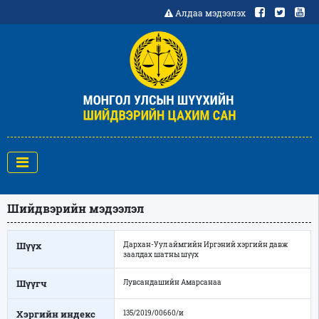
Алдаа мэдээлэх
Шийдвэрийн мэдээлэл
Шүүх
Дархан-Уул аймгийн Иргэний хэргийн давж
заалдах шатны шүүх
Шүүгч
Лувсандашийн Амарсанаа
Хэргийн индекс
135/2019/00660/и