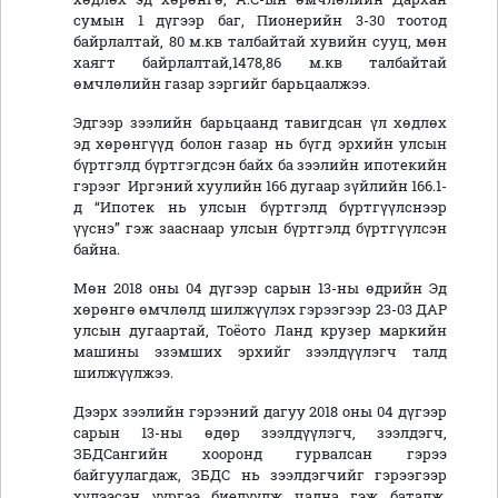
сумын 1 дүгээр баг, Пионерийн 3-30 тоотод
байрлалтай, 80 м.кв талбайтай хувийн сууц, мөн
хаягт байрлалтай,1478,86 м.кв талбайтай
өмчлөлийн газар зэргийг барьцаалжээ.
Эдгээр зээлийн барьцаанд тавигдсан үл хөдлөх
эд хөрөнгүүд болон газар нь бүгд эрхийн улсын
бүртгэлд бүртгэгдсэн байх ба зээлийн ипотекийн
гэрээг Иргэний хуулийн 166 дугаар зүйлийн 166.1-
д “Ипотек нь улсын бүртгэлд бүртгүүлснээр
үүснэ” гэж зааснаар улсын бүртгэлд бүртгүүлсэн
байна.
Мөн 2018 оны 04 дүгээр сарын 13-ны өдрийн Эд
хөрөнгө өмчлөлд шилжүүлэх гэрээгээр 23-03 ДАР
улсын дугаартай, Тоёото Ланд крузер маркийн
машины эзэмших эрхийг зээлдүүлэгч талд
шилжүүлжээ.
Дээрх зээлийн гэрээний дагуу 2018 оны 04 дүгээр
сарын 13-ны өдөр зээлдүүлэгч, зээлдэгч,
ЗБДСангийн хооронд гурвалсан гэрээ
байгуулагдаж, ЗБДС нь зээлдэгчийг гэрээгээр
хүлээсэн үүргээ биелүүлж чадна гэж баталж,