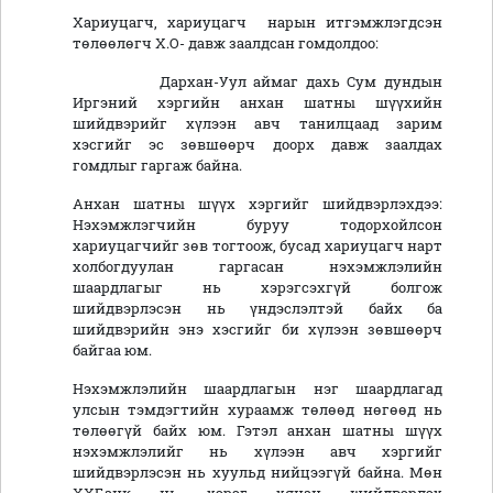
Хариуцагч, хариуцагч нарын итгэмжлэгдсэн
төлөөлөгч Х.О- давж заалдсан гомдолдоо:
Дархан-Уул аймаг дахь Сум дундын
Иргэний хэргийн анхан шатны шүүхийн
шийдвэрийг хүлээн авч танилцаад зарим
хэсгийг эс зөвшөөрч доорх давж заалдах
гомдлыг гаргаж байна.
Анхан шатны шүүх хэргийг шийдвэрлэхдээ:
Нэхэмжлэгчийн буруу тодорхойлсон
хариуцагчийг зөв тогтоож, бусад хариуцагч нарт
холбогдуулан гаргасан нэхэмжлэлийн
шаардлагыг нь хэрэгсэхгүй болгож
шийдвэрлэсэн нь үндэслэлтэй байх ба
шийдвэрийн энэ хэсгийг би хүлээн зөвшөөрч
байгаа юм.
Нэхэмжлэлийн шаардлагын нэг шаардлагад
улсын тэмдэгтийн хураамж төлөөд нөгөөд нь
төлөөгүй байх юм. Гэтэл анхан шатны шүүх
нэхэмжлэлийг нь хүлээн авч хэргийг
шийдвэрлэсэн нь хуульд нийцээгүй байна. Мөн