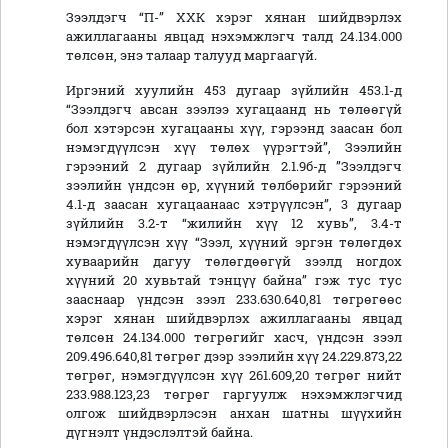
Зээлдэгч “П-” ХХК хэрэг хянан шийдвэрлэх
ажиллагааны явцад нэхэмжлэгч талд 24.134.000
төлсөн, энэ талаар талууд маргаагүй.
Иргэний хуулийн 453 дугаар зүйлийн 453.1-д
“Зээлдэгч авсан зээлээ хугацаанд нь төлөөгүй
бол хэтэрсэн хугацааны хүү, гэрээнд заасан бол
нэмэгдүүлсэн хүү төлөх үүрэгтэй”, Зээлийн
гэрээний 2 дугаар зүйлийн 2.1.9б-д ”Зээлдэгч
зээлийн үндсэн өр, хүүний төлбөрийг гэрээний
4.1-д заасан хугацаанаас хэтрүүлсэн”, 3 дугаар
зүйлийн 3.2-т “жилийн хүү 12 хувь”, 3.4-т
нэмэгдүүлсэн хүү “Зээл, хүүний эргэн төлөгдөх
хуваарийн дагуу төлөгдөөгүй зээлд ногдох
хүүний 20 хувьтай тэнцүү байна” гэж тус тус
зааснаар үндсэн зээл 233.630.640,81 төгрөгөөс
хэрэг хянан шийдвэрлэх ажиллагааны явцад
төлсөн 24.134.000 төгрөгийг хасч, үндсэн зээл
209.496.640,81 төгрөг дээр зээлийн хүү 24.229.873,22
төгрөг, нэмэгдүүлсэн хүү 261.609,20 төгрөг нийт
233.988.123,23 төгрөг гаргуулж нэхэмжлэгчид
олгож шийдвэрлэсэн анхан шатны шүүхийн
дүгнэлт үндэслэлтэй байна.