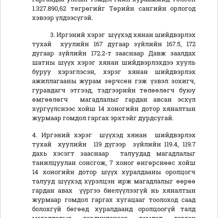
1.327.890,62 төгрөгийг Төрийн сангийн орлогод
хэвээр үлдээсүгэй.
3. Иргэний хэрэг шүүхэд хянан шийдвэрлэх
тухай хуулийн 167 дугаар зүйлийн 167.5, 172
дугаар зүйлийн 172.2-т зааснаар Давж заалдах
шатны шүүх хэрэг хянан шийдвэрлэхдээ хууль
буруу хэрэглэсэн, хэрэг хянан шийдвэрлэх
ажиллагааны журам зөрчсөн гэж үзвэл зохигч,
гуравдагч этгээд, тэдгээрийн төлөөлөгч буюу
өмгөөлөгч магадлалыг гардан авсан эсхүл
хүргүүлснээс хойш 14 хоногийн дотор хяналтын
журмаар гомдол гаргах эрхтэйг дурдсугай.
4. Иргэний хэрэг шүүхэд хянан шийдвэрлэх
тухай хуулийн 119 дүгээр зүйлийн 119.4, 119.7
дахь хэсэгт зааснаар талуудад магадлалыг
танилцуулан сонсгож, 7 хоног өнгөрснөөс хойш
14 хоногийн дотор шүүх хуралдааны оролцогч
талууд шүүхэд хүрэлцэн ирж магадлалыг өөрөө
гардан авах үүргээ биелүүлээгүй нь хяналтын
журмаар гомдол гаргах хугацааг тоолоход саад
болохгүй бөгөөд хуралдаанд оролцоогүй талд