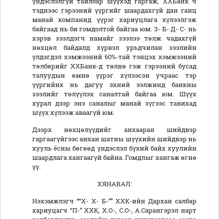
үндэслэлгүй тайлбар шүүхэд гаргаж, ХХБанк ч
тэднээс гэрээний үүргийг шаардахгүй дан ганц
манай компанид үүрэг хариуцлага хүлээлгэж
байгаад нь би гомдолтой байгаа юм. З- Б- Д- С- нь
хэрэв зээлдэгч намайг зээлээ төлж чадахгүй
нөхцөл байдалд хүрвэл урьдчилан зээлийн
үлдэгдэл хэмжээний 60%-тай тэнцэх хэмжээний
төлбөрийг ХХБанк-д төлнө гэж гэрээний бусад
талуудын өмнө үүрэг хүлээсэн учраас тэр
үүргийнх нь дагуу эхний ээлжинд банкны
зээлийг төлүүлэх саналтай байгаа юм. Шүүх
хурал дээр энэ саналыг манай зүгээс тавихад
шүүх хүлээж аваагүй юм.
Дээрх нөхцөлүүдийг анхааран шийдвэр
гаргаагүйгээс анхан шатны шүүхийн шийдвэр нь
хууль ёсны бөгөөд үндэслэл бүхий байх хуулийн
шаардлага хангаагүй байна. Гомдлыг хангаж өгнө
үү.
ХЯНАВАЛ:
Нэхэмжлэгч ““Х- Х- Б-”” ХХК-ийн Дархан салбар
хариуцагч “П-” ХХК, Х.О-, С.О-, А.Сарангэрэл нарт