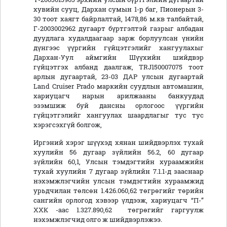
хувийн сууц, Дархан сумын 1-р баг, Пионерын 3-
30 тоот хаягт байрлалтай, 1478,86 м.кв талбайтай,
Г-2003002962 дугаарт бүртгэлтэй газрыг албадан
дуудлага худалдаагаар зарж борлуулсан үнийн
дүнгээс үүргийн гүйцэтгэлийг хангуулахыг
Дархан-Уул аймгийн Шүүхийн шийдвэр
гүйцэтгэх албанд даалгаж, TRJ150007075 тоот
арлын дугаартай, 23-03 ДАР улсын дугаартай
Land Cruiser Prado маркийн суудлын автомашин,
хариуцагч нарын арилжааны банкуудад
эзэмшиж буй дансны орлогоос үүргийн
гүйцэтгэлийг хангуулах шаардлагыг тус тус
хэрэгсэхгүй болгож,
Иргэний хэрэг шүүхэд хянан шийдвэрлэх тухай
хуулийн 56 дугаар зүйлийн 56.2, 60 дугаар
зүйлийн 60,1, Улсын тэмдэгтийн хураамжийн
тухай хуулийн 7 дугаар зүйлийн 7.1.1-д зааснаар
нэхэмжлэгчийн улсын тэмдэгтийн хураамжид
урьдчилан төлсөн 1.426.060,62 төгрөгийг төрийн
сангийн орлогод хэвээр үлдээж, хариуцагч “П-”
ХХК -аас 1.327.890,62 төгрөгийг гаргуулж
нэхэмжлэгчид олго ж шийдвэрлэжээ.