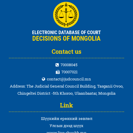
Contact us
70008045
70007021
contact@judcouncil.mn
Address: The Judicial General Council Building, Tasganii Ovoo,
Chingeltei District -5th Khoroo, Ulaanbaatar, Mongolia
Link
Шүүхийн ерөнхий зөвлөл
Улсын дээд шүүх
www.live.shuukh.mn