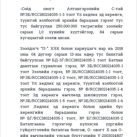
-Соёд овогт Алтангэрэлийн С-тай
№ЗБ/RCC180214035-1-3 тоот Үл хөдлөх эд хөрөнгө,
түүнтэй холбоотой эрхийн барьцаан гэрээг тус
тус байгуулан 250.000.000 төгрөгийн зээлийг
сарын 1,0 хувийн хүүтэйгээр, 84 сарын
хугацаатай зээлж авсан.
Зээлдэгч “П-” ХХК болон хариуцагч нар нь 2018
оны 04 дүгээр сарын 13-ны өдөр тус банктай
байгуулсан №БД-ЗГ/RCC180214035-1 тоот Батлан
даалтын гурвалсан гэрээ, №ЗБ/RCC180214035-1
тоот Зээлийн гэрээ, №ЗБ/RCC180214035-1-1 тоот,
№ЗБ/RCC180214035-1-2 тоот, №ЗБ/RCC180214035-1-3
тоот Үл хөдлөх эд хөрөнгө, түүнтэй холбоотой
эрхийн барьцааны гэрээ, №Ф/RCC180214035-1-4
тоот Эд хөрөнгө өмчлөлд шилжүүлэх гэрээ,
№ЗБ/RCC180214035-1-5 тоот, №ЗБ/RCC180214035-1-6
тоот Хөдлөх эд хөрөнгө болон эдийн бус
хөрөнгийн барьцааны гэрээ болон
№БГ/RCC180214035-1 тоот, №БГ/RCC180214035-2
Баталгааны гэрээгээр хүлээсэн үүргийн
гүйцэтгэлийн баталгаа болгож, О- овогт Х-ын О-
ийн өмчлөлийн улсын бүртгэлийн Ү-2003014807