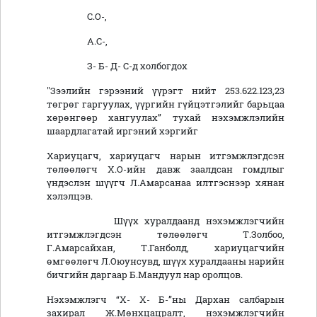
С.О-,
А.С-,
З- Б- Д- С-д холбогдох
"Зээлийн гэрээний үүрэгт нийт 253.622.123,23
төгрөг гаргуулах, үүргийн гүйцэтгэлийг барьцаа
хөрөнгөөр хангуулах” тухай нэхэмжлэлийн
шаардлагатай иргэний хэргийг
Хариуцагч, хариуцагч нарын итгэмжлэгдсэн
төлөөлөгч Х.О-ийн давж заалдсан гомдлыг
үндэслэн шүүгч Л.Амарсанаа илтгэснээр хянан
хэлэлцэв.
Шүүх хуралдаанд нэхэмжлэгчийн
итгэмжлэгдсэн төлөөлөгч Т.Золбоо,
Г.Амарсайхан, Т.Ганболд, хариуцагчийн
өмгөөлөгч Л.Оюунсувд, шүүх хуралдааны нарийн
бичгийн даргаар Б.Мандуул нар оролцов.
Нэхэмжлэгч “Х- Х- Б-”ны Дархан салбарын
захирал Ж.Мөнхцацралт, нэхэмжлэгчийн