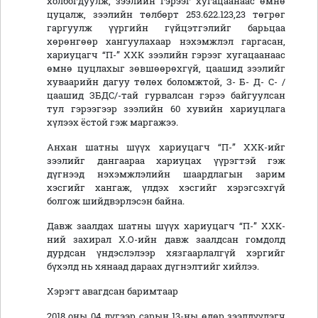
холбогдуулж, зээлийн гэрээг хугацаанаас өмнө
цуцалж, зээлийн төлбөрт 253.622.123,23 төгрөг
гаргуулж үүргийн гүйцэтгэлийг барьцаа
хөрөнгөөр хангуулахаар нэхэмжлэл гаргасан,
хариуцагч “П-” ХХК зээлийн гэрээг хугацаанаас
өмнө цуцлахыг зөвшөөрөхгүй, цаашид зээлийг
хуваарийн дагуу төлөх боломжтой, З- Б- Д- С- /
цаашид ЗБДС/-тай гурвалсан гэрээ байгуулсан
тул гэрээгээр зээлийн 60 хувийн хариуцлага
хүлээх ёстой гэж маргажээ.
Анхан шатны шүүх хариуцагч “П-” ХХК-ийг
зээлийг дангаараа хариуцах үүрэгтэй гэж
дүгнээд нэхэмжлэлийн шаардлагын зарим
хэсгийг хангаж, үлдэх хэсгийг хэрэгсэхгүй
болгож шийдвэрлэсэн байна.
Давж заалдах шатны шүүх хариуцагч “П-” ХХК-
ний захирал Х.О-ийн давж заалдсан гомдолд
дурдсан үндэслэлээр хязгаарлалгүй хэргийг
бүхэлд нь хянаад дараах дүгнэлтийг хийлээ.
Хэрэгт авагдсан баримтаар
2018 оны 04 дүгээр сарын 13-ны өдөр зээлдүүлэгч