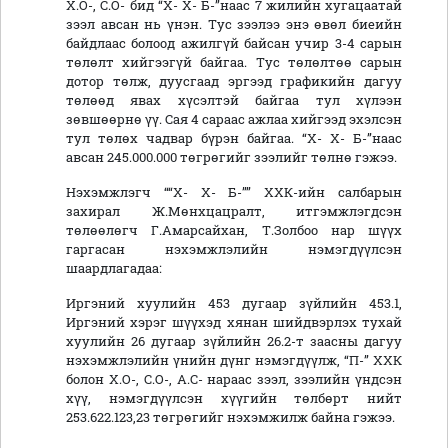
Х.О-, С.О- бид “Х- Х- Б-”наас 7 жилийн хугацаатай
зээл авсан нь үнэн. Тус зээлээ энэ өвөл биеийн
байдлаас болоод ажилгүй байсан учир 3-4 сарын
төлөлт хийгээгүй байгаа. Тус төлөлтөө сарын
дотор төлж, дуусгаад эргээд графикийн дагуу
төлөөд явах хүсэлтэй байгаа тул хүлээн
зөвшөөрнө үү. Сая 4 сараас ажлаа хийгээд эхэлсэн
тул төлөх чадвар бүрэн байгаа. “Х- Х- Б-”наас
авсан 245.000.000 төгрөгийг зээлийг төлнө гэжээ.
Нэхэмжлэгч ““Х- Х- Б-”” ХХК-ийн салбарын
захирал Ж.Мөнхцацралт, итгэмжлэгдсэн
төлөөлөгч Г.Амарсайхан, Т.Золбоо нар шүүх
гаргасан нэхэмжлэлийн нэмэгдүүлсэн
шаардлагадаа:
Иргэний хуулийн 453 дугаар зүйлийн 453.1,
Иргэний хэрэг шүүхэд хянан шийдвэрлэх тухай
хуулийн 26 дугаар зүйлийн 26.2-т заасны дагуу
нэхэмжлэлийн үнийн дүнг нэмэгдүүлж, “П-” ХХК
болон Х.О-, С.О-, А.С- нараас зээл, зээлийн үндсэн
хүү, нэмэгдүүлсэн хүүгийн төлбөрт нийт
253.622.123,23 төгрөгийг нэхэмжилж байна гэжээ.