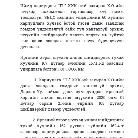
Иймд хариуцагч “П-” ХХК-ний захирал Х.О-ийн
шүүхэд нэхэмжлэл гаргаснаар хүү нэмж
тооцохгүй, ЗБДС зээлийн үлдэгдлийн 60 хувийн
хариуцлага хүлээх ёстой гэсэн давж заалдсан
гомдол үндэслэлгүй байх тул хангахгүй орхиж,
шүүхийн шийдвэрийг хэвээр үлдээх нь зүйтэй
гэж давж заалдах шатны шүүх бүрэлдэхүүн
дүгнэлээ.
Иргэний хэрэг шүүхэд хянан шийдвэрлэх тухай
хуулийн 167 дугаар зүйлийн 167.1.1-д заасныг
удирдлага болгон ТОГТООХ нь:
1. Хариуцагч “П-” ХХК-ий захирал Х.О-ийн
давж заалдсан гомдлыг хангахгүй орхиж,
Дархан-Уул аймаг дахь сум дундын иргэний
хэргийн анхан шатны шүүхийн 2020 оны 01
дүгээр сарын 21-ний өдрийн 105 дугаар
шийдвэрийг хэвээр үлдээсүгэй.
2. Иргэний хэрэг шүүхэд хянан шийдвэрлэх
тухай хуулийн 162 дугаар зүйлийн 162.4-т
зааснаар хариуцагчаас давж заалдсан гомдол
гаргахдаа улсын тэмдэгтийн хураамжид төлсөн