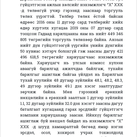
гүйцэтгэсэн ажлын хөлсийг нэхэмжлэгч “Х” ХХК
-д төлөөгүй учир гэрээнд зааснаар торгууль
төлөх үүрэгтэй. Төлбөр төлөх ёстой байсан
өдрөөс 2016 оны 11 дүгээр сард төлбөрийг хийх
өдөр хүртэлх хугацаа 2019 оны 07 дугаар сард
тооцсон Гадаад харилцааны яам нь нийт 449 346
805 төгрөгийн торгууль төлөхөөр байна. Анзын
нийт дүн гүйцэтгээгүй үүргийн үнийн дүнгийн
50 хувиас хэтэрч болохгүй гэж заасны дагуу 421
496 618,5 төгрөгийг хариуцагчаас нэхэмжилж
байна. Хариуцагч нь улсын комисс хүлээн
аваагүй барилгад ажилчдаа байлгаж, тухайн
барилгыг ашиглаж байгаа үйлдэл нь Барилгын
тухай хуулийн 48 дугаар зүйлийн 48.1, 48.2, 48.3,
49 дүгээр зүйлийн 49.1 дэх хэсэг заалтуудыг
зөрчиж байна. Мөн гэрээний ерөнхий
нөхцөлийн а ерөнхий заалтын 1 дүгээр зүйлийн
1.1, 32 дугаар зүйлийн 32.0 дэх хэсэгт заасны дагуу
баталгаат хугацаанд гарах эрсдлийг гүйцэтгэгч
компани хариуцахаар заасан. Ийнхүү барилгыг
ашиглаж буй нөхцөл байдал нь нэхэмжлэгч “Х”
ХХК -д шууд хамааралтай бөгөөд ямар нэгэн
эрсдэл, осол, хохирол учрах тохиолдолд