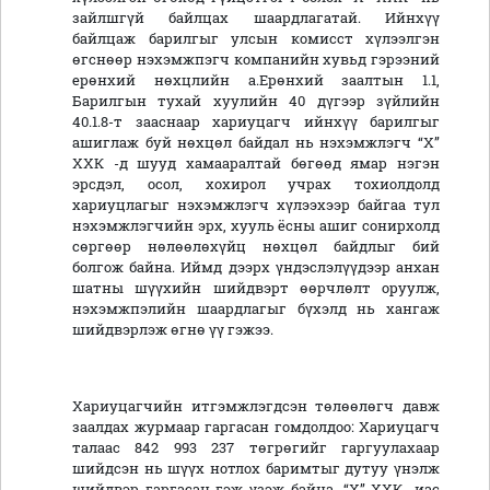
зайлшгүй байлцах шаардлагатай. Ийнхүү
байлцаж барилгыг улсын комисст хүлээлгэн
өгснөөр нэхэмжпэгч компанийн хувьд гэрээний
ерөнхий нөхцлийн а.Ерөнхий заалтын 1.1,
Барилгын тухай хуулийн 40 дүгээр зүйлийн
40.1.8-т зааснаар хариуцагч ийнхүү барилгыг
ашиглаж буй нөхцөл байдал нь нэхэмжлэгч “Х”
ХХК -д шууд хамааралтай бөгөөд ямар нэгэн
эрсдэл, осол, хохирол учрах тохиолдолд
хариуцлагыг нэхэмжлэгч хүлээхээр байгаа тул
нэхэмжлэгчийн эрх, хууль ёсны ашиг сонирхолд
сөргөөр нөлөөлөхүйц нөхцөл байдлыг бий
болгож байна. Иймд дээрх үндэслэлүүдээр анхан
шатны шүүхийн шийдвэрт өөрчлөлт оруулж,
нэхэмжпэлийн шаардлагыг бүхэлд нь хангаж
шийдвэрлэж өгнө үү гэжээ.
Хариуцагчийн итгэмжлэгдсэн төлөөлөгч давж
заалдах журмаар гаргасан гомдолдоо: Хариуцагч
талаас 842 993 237 төгрөгийг гаргуулахаар
шийдсэн нь шүүх нотлох баримтыг дутуу үнэлж
шийдвэр гаргасан гэж үзэж байна. “Х” ХХК -иас