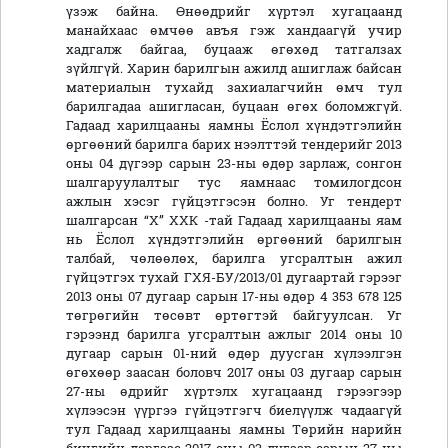
үзэж байна. Өнөөдрийг хүртэл хугацаанд
манайхаас өмчөө авъя гэж хандаагүй учир
хадгалж байгаа, буцааж өгөхөд татгалзах
зүйлгүй. Харин барилгын ажилд ашиглаж байсан
материалын тухайд захиалагчийн өмч тул
барилгадаа ашигласан, буцаан өгөх боломжгүй.
Гадаад харилцааны яамны Ёслол хүндэтгэлийн
өргөөний барилга барих нээлттэй тендерийг 2013
оны 04 дүгээр сарын 23-ны өдөр зарлаж, сонгон
шалгаруулалтыг тус яамнаас томилогдсон
ажлын хэсэг гүйцэтгэсэн болно. Уг тендерт
шалгарсан “Х” ХХК -тай Гадаад харилцааны яам
нь Ёслол хүндэтгэлийн өргөөний барилгын
талбай, чөлөөлөх, барилга угсралтын ажил
гүйцэтгэх тухай ГХЯ-БУ/2013/01 дугаартай гэрээг
2013 оны 07 дугаар сарын 17-ны өдөр 4 353 678 125
төгрөгийн төсөвт өртөгтэй байгуулсан. Уг
гэрээнд барилга угсралтын ажлыг 2014 оны 10
дугаар сарын 01-ний өдөр дуусган хүлээлгэн
өгөхөөр заасан боловч 2017 оны 03 дугаар сарын
27-ны өдрийг хүртэлх хугацаанд гэрээгээр
хүлээсэн үүргээ гүйцэтгэгч биелүүлж чадаагүй
тул Гадаад харилцааны яамны Төрийн нарийн