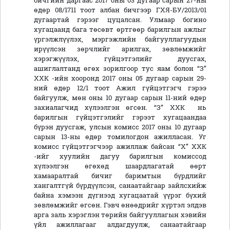
бичгийн даргаас 2017 оны 03 дугаар сарын 27-ны
өдөр 08/1711 тоот албан бичгээр ГХЯ-БУ/2013/01
дугаартай гэрээг цуцалсан. Улмаар богино
хугацаанд бага төсөвт өртгөөр барилгын ажлыг
үргэлжлүүлэх, мэргэжлийн байгууллагуудын
ирүүлсэн зөрчлийг арилгах, зөвлөмжийг
хэрэгжүүлэх, гүйцэтгэлийг дуусгах,
ашиглалтанд өгөх зорилгоор тус яам болон “З”
ХХК -ийн хооронд 2017 оны 05 дугаар сарын 29-
ний өдөр 12/1 тоот Ажил гүйцэтгэгч гэрээ
байгуулж, мөн оны 10 дугаар сарын 11-ний өдөр
захиалагчид хүлээлгэн өгсөн. “З” ХХК нь
барилгын гүйцэтгэлийг гэрээт хугацаандаа
бүрэн дуусгаж, улсын комисс 2017 оны 10 дугаар
сарын 13-ны өдөр томилогдон ажилласан. Уг
комисс гүйцэтгэгчээр ажиллаж байсан “Х” ХХК
-ийг хуулийн дагуу барилгын комиссод
хүлээлгэн өгөхөд шаардлагатай өөрт
хамааралтай бичиг баримтын бүрдлийг
хангалтгүй бүрдүүлсэн, санаатайгаар зайлсхийж
байна хэмээн дүгнээд хугацаатай үүрэг бүхий
зөвлөмжийг өгсөн. Гэвч өнөөдрийг хүртэл элдэв
арга заль хэрэглэн төрийн байгууллагын хэвийн
үйл ажиллагааг алдагдуулж, санаатайгаар