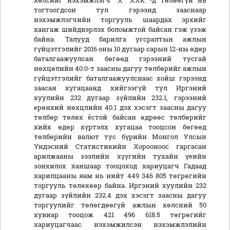
хөлсийг нэхэмжлэгч “Х” ХХК -д төлөөгүй нь
тогтоогдсон тул гэрээнд зааснаар
нэхэмжлэгчийн торгууль шаардах эрхийг
хангаж шийдвэрлэх боломжтой байсан гэж үзэж
байна. Талууд барилга угсралтын ажлын
гүйцэтгэлийг 2016 оны 10 дугаар сарын 12-ны өдөр
баталгаажуулсан бөгөөд гэрээний тусгай
нөхцөлийн 40.0-т заасны дагуу төлбөрийг ажлын
гүйцэтгэлийг баталгаажуулснаас хойш гэрээнд
заасан хугацаанд хийгээгүй тул Иргэний
хуулийн 232 дугаар зүйлийн 232.1, гэрээний
ерөнхий нөхцлийн 40.1 дэх хэсэгт заасны дагуу
төлбөр төлөх ёстой байсан өдрөөс төлбөрийг
хийх өдөр хүртэлх хугацаа тооцсон бөгөөд
төлбөрийн валют тус бүрийн Монгол Улсын
Үндэсний Статистикийн Хорооноос гаргасан
арилжааны зээлийн хүүгийн тухайн үеийн
зонхилох ханшаар тооцоход хариуцагч Гадаад
харилцааны яам нь нийт 449 346 805 төгрөгийн
торгууль төлөхөөр байна. Иргэний хуулийн 232
дугаар зүйлийн 232.4 дэх хэсэгт заасны дагуу
торгуулийг төлөгдөөгүй ажлын хөлсний 50
хувиар тооцож 421 496 618.5 төгрөгийг
хариуцагчаас нэхэмжилсэн нэхэмжлэлийн