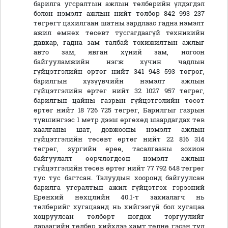
барилга угсралтын ажлын төлбөрийн үлдэгдэл
болон нэмэлт ажлын нийт төлбөр 842 993 237
төгрөгт цахилгаан шатны зардлаас гадна нэмэлт
ажил өмнөх төсөвт тусгагдаагүй техникийн
давхар, гадна зам талбай тохижилтын ажлыг
авто зам, явган хүний зам, ногоон
байгууламжийн нэгж хүчин чадлын
гүйцэтгэлийн өртөг нийт 341 948 593 төгрөг,
барилгын хүзүүвчийн нэмэлт ажлын
гүйцэтгэлийн өртөг нийт 32 1027 957 төгрөг,
барилгын цайны газрын гүйцэтгэлийн төсөт
өртөг нийт 18 726 725 төгрөг, Барилгыг газрын
түвшингээс 1 метр дээш өргөхөд шаардагдах төв
хаалганы шат, довжооны нэмэлт ажлын
гүйцэтгэлийн төсөвт өртөг нийт 22 816 314
төгрөг, зургийн өрөө, тасалгааны зохион
байгуулалт өөрчлөгдсөн нэмэлт ажлын
гүйцэтгэлийн төсөв өртөг нийт 77 792 648 төгрөг
тус тус багтсан. Талуудын хооронд байгуулсан
барилга угсралтын ажил гүйцэтгэх гэрээний
Ерөнхий нөхцлийн 40.1-т захиалагч нь
төлбөрийг хугацаанд нь хийгээгүй бол хугацаа
хоцруулсан төлбөрт ногдох торгуулийг
дараагийн төлбөр хийхдээ хамт төлнө гэсэн тул