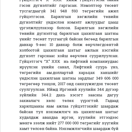
гэсэн дүгнэлтийг гаргасан. Нэмэлтээр төсөвт
тусгагдаагүй 341 948 593 төгрөгийн ажил
гүйцэтгэсэн. Барилгын хөгжлийн төвийн
дүгнэлтийг үндэслэн нэмэлт ажлуудыг цааш
үргэлжлүүлэхээр болсон. Барилгын хөгжлийн
төвийн дүгнэлтэд барилгын цахилгаан шатны
үнийг төсөвт тусгаагүй байсан бөгөөд барилгын
давхар 9-өөс 10 давхар болж өөрчлөгдсөнтэй
холбоотой цахилгаан шатыг ажлын хэсгийн
дүгнэлт гарснаас хойш өөрчлөн суурилуулсан.
Гүйцэтгэгч “Х” ХХК нь лифтний компаниудаас
ирүүлсэн үнийн санал, Лифтний суурь үнэ,
төгрөгийн ам.доллартай харьцах ханшийг
үндэслэн цахилгаан шатны зардлыг 349 606 000
төгрөгөөр тооцон, 2017 онд санхүүжигдэх төсөвт
суулгуулсан. Иймд Иргэний хуулийн 344 дүгээр
зүйлийн 344.2 дахь хэсэгт заасны дагуу
захиалагч хөлс төлөх үүрэгтэй. Гадаад
харилцааны яам ажлаа гүйцэтгэхийг шаардаж
байсан тул нэхэмжлэгч нь цахилгаан шатыг
худалдаж авахдаа иргэн, хуулийн этгээдээс
мөнгө зээлж нийт 277 000 000 төгрөгийг хүүгийн
хамт төлсөн байна. Нэхэмжлэгчийн шаардаж буй