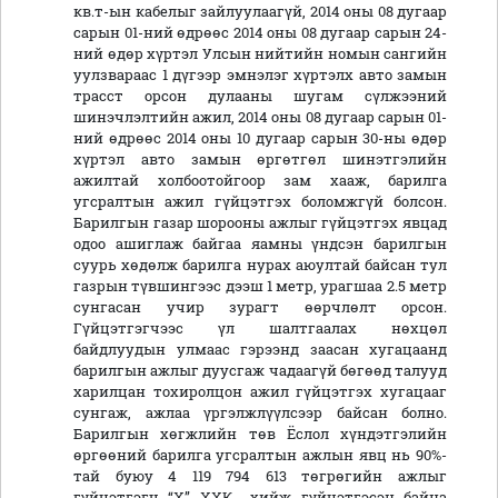
кв.т-ын кабелыг зайлуулаагүй, 2014 оны 08 дугаар
сарын 01-ний өдрөөс 2014 оны 08 дугаар сарын 24-
ний өдөр хүртэл Улсын нийтийн номын сангийн
уулзвараас 1 дүгээр эмнэлэг хүртэлх авто замын
трасст орсон дулааны шугам сүлжээний
шинэчлэлтийн ажил, 2014 оны 08 дугаар сарын 01-
ний өдрөөс 2014 оны 10 дугаар сарын 30-ны өдөр
хүртэл авто замын өргөтгөл шинэтгэлийн
ажилтай холбоотойгоор зам хааж, барилга
угсралтын ажил гүйцэтгэх боломжгүй болсон.
Барилгын газар шорооны ажлыг гүйцэтгэх явцад
одоо ашиглаж байгаа яамны үндсэн барилгын
суурь хөдөлж барилга нурах аюултай байсан тул
газрын түвшингээс дээш 1 метр, урагшаа 2.5 метр
сунгасан учир зурагт өөрчлөлт орсон.
Гүйцэтгэгчээс үл шалтгаалах нөхцөл
байдлуудын улмаас гэрээнд заасан хугацаанд
барилгын ажлыг дуусгаж чадаагүй бөгөөд талууд
харилцан тохиролцон ажил гүйцэтгэх хугацааг
сунгаж, ажлаа үргэлжлүүлсээр байсан болно.
Барилгын хөгжлийн төв Ёслол хүндэтгэлийн
өргөөний барилга угсралтын ажлын явц нь 90%-
тай буюу 4 119 794 613 төгрөгийн ажлыг
гүйцэтгэгч “Х” ХХК хийж гүйцэтгэсэн байна