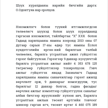
Шүүх хуралдааны нарийн бичгийн дарга:
О.Одонтуяа нар оролцов.
Нэхэмжлэгч болон түүний итгэмжлэгдсэн
төлөөлөгч шүүхэд болон шүүх хуралдаанд
гаргасан нэхэмжлэл, тайлбартаа: “Х” ХХК болон
Гадаад харилцааны яамны хооронд 2013 оны 07
дугаар сарын 17-ны өдөр тус яамны Ёслол
хүндэтгэлийн өргөө-ний барилгын талбай
чөлөөлөх, барилга угсралтын ажил гүйцэтгэх
гэрээг байгуулсан. Гэрээгээр 9 давхар хүзүүвчтэй
барилга угсралтын ажлыг нийт 4 353 678 125
төгрөгөөр гүйцэтгэхээр тохиролцсон. Гэвч
ажлыг гүйцэтгэх явцад Захиалагч Гадаад
харилцааны яамны санаачилгаар гэрээт ажилд
өөрчлөлт орж, 9 давхарыг нэмэгдүүлж, тус
барилгыг 12 давхар болгох, гадна фасадыг
өөрчлөх ажлыг нэмэлтээр гүйцэтгүүлэх саналыг
албан бичгээр ирүүлснийг хүлээн авч, Барилга
угсралтын ажлын төсөвт өртгийн товчоог
шинээр гарган өгч, төсөвт өртөг 4 460 075 189