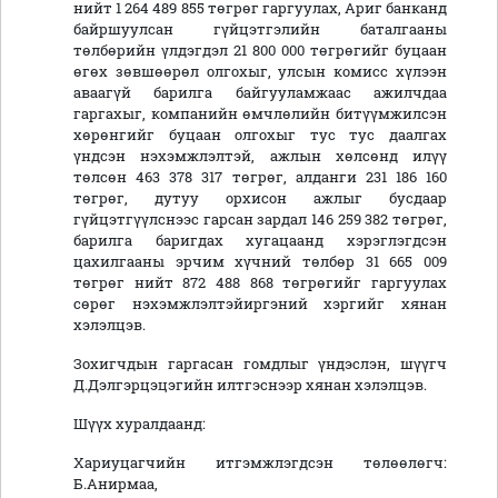
нийт 1 264 489 855 төгрөг гаргуулах, Ариг банканд
байршуулсан гүйцэтгэлийн баталгааны
төлбөрийн үлдэгдэл 21 800 000 төгрөгийг буцаан
өгөх зөвшөөрөл олгохыг, улсын комисс хүлээн
аваагүй барилга байгууламжаас ажилчдаа
гаргахыг, компанийн өмчлөлийн битүүмжилсэн
хөрөнгийг буцаан олгохыг тус тус даалгах
үндсэн нэхэмжлэлтэй, ажлын хөлсөнд илүү
төлсөн 463 378 317 төгрөг, алданги 231 186 160
төгрөг, дутуу орхисон ажлыг бусдаар
гүйцэтгүүлснээс гарсан зардал 146 259 382 төгрөг,
барилга баригдах хугацаанд хэрэглэгдсэн
цахилгааны эрчим хүчний төлбөр 31 665 009
төгрөг нийт 872 488 868 төгрөгийг гаргуулах
сөрөг нэхэмжлэлтэйиргэний хэргийг хянан
хэлэлцэв.
Зохигчдын гаргасан гомдлыг үндэслэн, шүүгч
Д.Дэлгэрцэцэгийн илтгэснээр хянан хэлэлцэв.
Шүүх хуралдаанд:
Хариуцагчийн итгэмжлэгдсэн төлөөлөгч:
Б.Анирмаа,