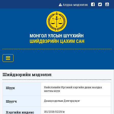
Алдаа мэдээлэх
Шийдвэрийн мэдээлэл
Шүүх
Нийслэлийн Иргэний хэргийн давж заалдах
шатны шүүх
Шүүгч
Дашцоодолын Дэлгэрцэцэг
Хэргийн индекс
181/2018/02119/и