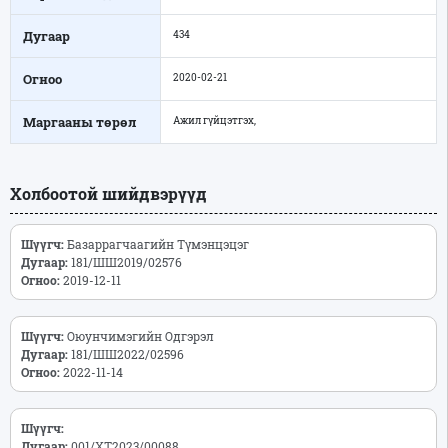
Дугаар
434
Огноо
2020-02-21
Маргааны төрөл
Ажил гүйцэтгэх,
Холбоотой шийдвэрүүд
Шүүгч:
Базаррагчаагийн Түмэнцэцэг
Дугаар:
181/ШШ2019/02576
Огноо:
2019-12-11
Шүүгч:
Оюунчимэгийн Одгэрэл
Дугаар:
181/ШШ2022/02596
Огноо:
2022-11-14
Шүүгч:
Дугаар:
001/ХТ2023/00088