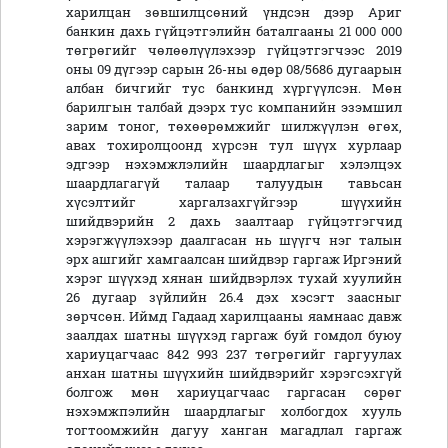
харилцан зөвшилцсөний үндсэн дээр Ариг
банкин дахь гүйцэтгэлийн баталгааны 21 000 000
төгрөгийг чөлөөлүүлэхээр гүйцэтгэгчээс 2019
оны 09 дүгээр сарын 26-ны өдөр 08/5686 дугаарын
албан бичгийг тус банкинд хүргүүлсэн. Мөн
барилгын талбай дээрх тус компанийн эзэмшил
зарим тоног, төхөөрөмжийг шилжүүлэн өгөх,
авах тохиролцоонд хүрсэн тул шүүх хурлаар
эдгээр нэхэмжлэлийн шаардлагыг хэлэлцэх
шаардлагагүй талаар талуудын тавьсан
хүсэлтийг харгалзахгүйгээр шүүхийн
шийдвэрийн 2 дахь заалтаар гүйцэтгэгчид
хэрэгжүүлэхээр даалгасан нь шүүгч нэг талын
эрх ашгийг хамгаалсан шийдвэр гаргаж Иргэний
хэрэг шүүхэд хянан шийдвэрлэх тухай хуулийн
26 дугаар зүйлийн 26.4 дэх хэсэгт заасныг
зөрчсөн. Иймд Гадаад харилцааны яамнаас давж
заалдах шатны шүүхэд гаргаж буй гомдол буюу
хариуцагчаас 842 993 237 төгрөгийг гаргуулах
анхан шатны шүүхийн шийдвэрийг хэрэгсэхгүй
болгож мөн хариуцагчаас гаргасан сөрөг
нэхэмжпэлийн шаардлагыг холбогдох хууль
тогтоомжийн дагуу ханган магадлал гаргаж