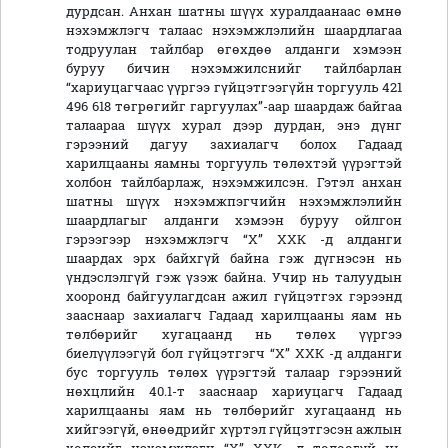
дурдсан. Анхан шатны шүүх хуралдаанаас өмнө
нэхэмжлэгч талаас нэхэмжлэлийн шаардлагаа
тодруулан тайлбар өгөхдөө алданги хэмээн
буруу бичин нэхэмжилснийг тайлбарлан
“хариуцагчаас үүргээ гүйцэтгээгүйн торгууль 421
496 618 төгрөгийг гаргуулах”-аар шаардаж байгаа
талаараа шүүх хурал дээр дурдан, энэ дүнг
гэрээний дагуу захиалагч болох Гадаад
харилцааны яамны торгууль төлөхтэй үүрэгтэй
холбон тайлбарлаж, нэхэмжилсэн. Гэтэл анхан
шатны шүүх нэхэмжпэгчийн нэхэмжлэлийн
шаардлагыг алданги хэмээн буруу ойлгон
гэрээгээр нэхэмжлэгч “Х” ХХК -д алданги
шаардах эрх байхгүй байна гэж дүгнэсэн нь
үндэслэлгүй гэж үзэж байна. Учир нь талуудын
хооронд байгуулагдсан ажил гүйцэтгэх гэрээнд
зааснаар захиалагч Гадаад харилцааны яам нь
төлбөрийг хугацаанд нь төлөх үүргээ
биелүүлээгүй бол гүйцэтгэгч “Х” ХХК -д алданги
бус торгууль төлөх үүрэгтэй талаар гэрээний
нөхцлийн 40.1-т зааснаар хариуцагч Гадаад
харилцааны яам нь төлбөрийг хугацаанд нь
хийгээгүй, өнөөдрийг хүртэл гүйцэтгэсэн ажлын