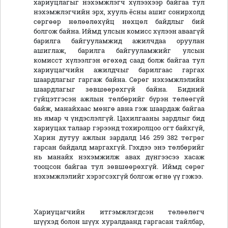
хариуцлагыг нэхэмжлэгч хүлээхээр байгаа тул
нэхэмжлэгчийн эрх, хууль ёсны ашиг сонирхолд
сөргөөр нөлөөлөхүйц нөхцөл байдлыг бий
болгож байна. Иймд улсын комисс хүлээн аваагүй
барилга байгууламжид ажилчдаа оруулан
ашиглаж, барилга байгууламжийг улсын
комисст хүлээлгэн өгөхөд саад болж байгаа тул
хариуцагчийн ажилдчыг барилгаас гаргах
шаардлагыг гаргаж байна. Сөрөг нэхэмжлэлийн
шаардлагыг зөвшөөрөхгүй байна. Бидний
гүйцэтгэсэн ажлын төлбөрийг бүрэн төлөөгүй
байж, манайхаас мөнгө авна гэж шаардаж байгаа
нь ямар ч үндэслэлгүй. Цахилгааны зардлыг бид
хариуцах талаар гэрээнд тохиролцоо огт байхгүй,
Харин дутуу ажлын зардалд 146 259 382 төгрөг
гарсан байдалд маргахгүй. Гэхдээ энэ төлбөрийг
нь манайх нэхэмжилж авах дүнгээсээ хасаж
тооцсон байгаа тул зөвшөөрөхгүй. Иймд сөрөг
нэхэмжлэлийг хэрэгсэхгүй болгож өгнө үү гэжээ.
Хариуцагчийн итгэмжлэгдсэн төлөөлөгч
шүүхэд болон шүүх хуралдаанд гаргасан тайлбар,