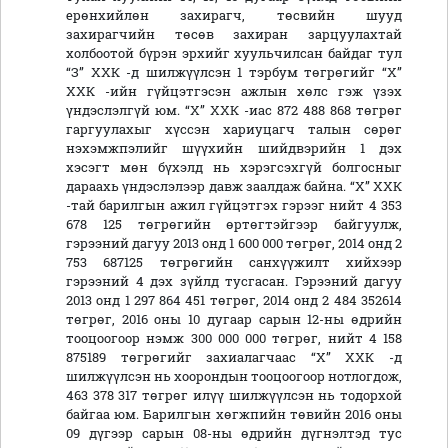
ерөнхийлөн захирагч, төсвийн шууд
захирагчийн төсөв захиран зарцуулахтай
холбоотой бүрэн эрхийг хуульчилсан байдаг тул
“З” ХХК -д шилжүүлсэн 1 тэрбум төгрөгийг “Х”
ХХК -ийн гүйцэтгэсэн ажлын хөлс гэж үзэх
үндэслэлгүй юм. “Х” ХХК -иас 872 488 868 төгрөг
гаргуулахыг хүссэн хариуцагч талын сөрөг
нэхэмжпэлийг шүүхийн шийдвэрийн 1 дэх
хэсэгт мөн бүхэлд нь хэрэгсэхгүй болгосныг
дараахь үндэслэлээр давж заалдаж байна. “Х” ХХК
-тай барилгын ажил гүйцэтгэх гэрээг нийт 4 353
678 125 төгрөгийн өртөгтэйгээр байгуулж,
гэрээний дагуу 2013 онд 1 600 000 төгрөг, 2014 онд 2
753 687125 төгрөгийн санхүүжилт хийхээр
гэрээний 4 дэх зүйлд тусгасан. Гэрээний дагуу
2013 онд 1 297 864 451 төгрөг, 2014 онд 2 484 352614
төгрөг, 2016 оны 10 дугаар сарын 12-ны өдрийн
тооцоогоор нэмж 300 000 000 төгрөг, нийт 4 158
875189 төгрөгийг захиалагчаас “Х” ХХК -д
шилжүүлсэн нь хоорондын тооцоогоор нотлогдож,
463 378 317 төгрөг илүү шилжүүлсэн нь тодорхой
байгаа юм. Барилгын хөгжпийн төвийн 2016 оны
09 дүгээр сарын 08-ны өдрийн дүгнэлтэд тус