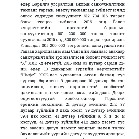
өдөр Барилга угсралтын ажлын санхүүжилтийн
тайланг гаргаж, энэхүү тайлангаар гүйцэтгэгчид
олгох үлдэгдэл санхүүжилт 612 734 016 төгрөг
болж тооцоо нийлсэн. 2016 онд Ёслол
хүндэтгэлийн өргөөний барилгын
санхүүжилтэнд 601 200 000 төгрөг төсөвт
суулгаснаас 2016 онд 300 000 000 төгрөг орж ирсэн.
Үлдэгдэл 301 200 000 төгрөгийн санхүүжилтийг
Гадаад харилцааны яам Сангийн яамнаас авахаар
санхүүжилтийн эрх нээлгэсэн боловч гүйцэтгэгч
“Х” ХХК -д өгөөгүй. 2016 оны 03 дугаар сарын 22-
ны өдөр 10 давхарын зургийн өөрчлөлтийг
“Шифт” ХХК-иас хүлээлгэн өгсөн бөгөөд тус
зургаар барилгыг 9 давхараас 10 давхар болгон
өөрчилсөн, энэхүү өөрчлөлттэй холбоотой
цахилгаан шатыг солих ажил хийгдсэн. Дээрх
өөрчлөлтүүдтэй холбоотойгоор Гэрээний
ерөнхий нөхцлийн 21 дүгээр зүйлийн 21.2, 37
дугаар зүйлийн 3 дахь хэсэг, 39 дүгээр зүйлийн
39.4 дэх хэсэг, 41 дүгээр зүйлийн а, б, в, ж, и
хэсгүүд, 41 дүгээр зүйлийн 41.2 дахь хэсэгт тус
тус заасны дагуу нэмэлт зардлыг нөхөн төлөх
Захиалагчийн үүргийн дагуу талууд тохиролцож,