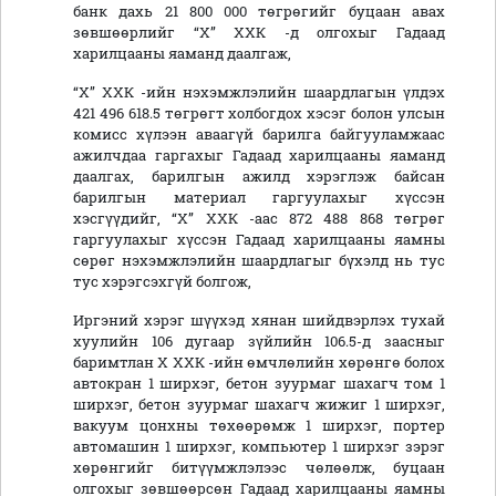
банк дахь 21 800 000 төгрөгийг буцаан авах
зөвшөөрлийг “Х” ХХК -д олгохыг Гадаад
харилцааны яаманд даалгаж,
“Х” ХХК -ийн нэхэмжлэлийн шаардлагын үлдэх
421 496 618.5 төгрөгт холбогдох хэсэг болон улсын
комисс хүлээн аваагүй барилга байгууламжаас
ажилчдаа гаргахыг Гадаад харилцааны яаманд
даалгах, барилгын ажилд хэрэглэж байсан
барилгын материал гаргуулахыг хүссэн
хэсгүүдийг, “Х” ХХК -аас 872 488 868 төгрөг
гаргуулахыг хүссэн Гадаад харилцааны яамны
сөрөг нэхэмжлэлийн шаардлагыг бүхэлд нь тус
тус хэрэгсэхгүй болгож,
Иргэний хэрэг шүүхэд хянан шийдвэрлэх тухай
хуулийн 106 дугаар зүйлийн 106.5-д заасныг
баримтлан Х ХХК -ийн өмчлөлийн хөрөнгө болох
автокран 1 ширхэг, бетон зуурмаг шахагч том 1
ширхэг, бетон зуурмаг шахагч жижиг 1 ширхэг,
вакуум цонхны төхөөрөмж 1 ширхэг, портер
автомашин 1 ширхэг, компьютер 1 ширхэг зэрэг
хөрөнгийг битүүмжлэлээс чөлөөлж, буцаан
олгохыг зөвшөөрсөн Гадаад харилцааны яамны