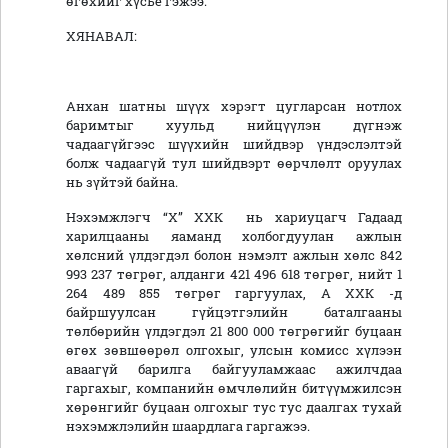
өгөхийг хүсье гэжээ.
ХЯНАВАЛ:
Анхан шатны шүүх хэрэгт цугларсан нотлох
баримтыг хуульд нийцүүлэн дүгнэж
чадаагүйгээс шүүхийн шийдвэр үндэслэлтэй
болж чадаагүй тул шийдвэрт өөрчлөлт оруулах
нь зүйтэй байна.
Нэхэмжлэгч “Х” ХХК нь хариуцагч Гадаад
харилцааны яаманд холбогдуулан ажлын
хөлсний үлдэгдэл болон нэмэлт ажлын хөлс 842
993 237 төгрөг, алданги 421 496 618 төгрөг, нийт 1
264 489 855 төгрөг гаргуулах, А ХХК -д
байршуулсан гүйцэтгэлийн баталгааны
төлбөрийн үлдэгдэл 21 800 000 төгрөгийг буцаан
өгөх зөвшөөрөл олгохыг, улсын комисс хүлээн
аваагүй барилга байгууламжаас ажилчдаа
гаргахыг, компанийн өмчлөлийн битүүмжилсэн
хөрөнгийг буцаан олгохыг тус тус даалгах тухай
нэхэмжлэлийн шаардлага гаргажээ.