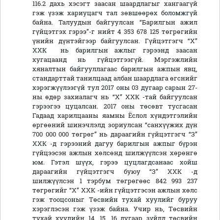
116.2 дахь хэсэгт заасан шаардлагыг хангаагүй
гэж үзэж хариуцагч тал зөвшөөрөх боломжгүй
байна. Талуудын байгуулсан “Барилгын ажил
гүйцэтгэх гэрээ”-г нийт 4 353 678 125 төгрөгийн
үнийн дүнтэйгээр байгуулсан. Гүйцэтгэгч “Х”
ХХК нь барилгын ажлыг гэрээнд заасан
хугацаанд нь гүйцэтгээгүй. Мэргэжлийн
хяналтын байгууллагаас барилгын ажпын явц,
стандарттай танилцаад албан шаардлага өгснийг
хэрэгжүүлээгүй тул 2017 оны 03 дугаар сарын 27-
ны өдөр захиалагч нь “Х” ХХК -тай байгуулсан
гэрээгээ цуцалсан. 2017 оны төсөвт тусгасан
Гадаад харилцааны яамны Ёслол хүндэтгэлийн
өргөөний шинэчлэлд зориулсан “санхүүжих дүн
700 000 000 төгрөг” нь дараагийн гүйцэтгэгч “З”
ХХК -д гэрээний дагуу барилгын ажпыг бүрэн
гүйцээсэн ажлын хөлсөнд шилжүүлсэн хөрөнгө
юм. Гэтэл шүүх, гэрээ цуцлагдсанаас хойш
дараагийн гүйцэтгэгч буюу “З” ХХК -д
шилжүүлсэн 1 тэрбум төгрөгөөс 842 993 237
төгрөгийг “Х” ХХК -ийн гүйцэтгэсэн ажлын хөлс
гэж тооцсоныг Төсвийн тухай хуулийг буруу
хэрэглэсэн гэж үзэж байна. Учир нь, Төсвийн
тухай хуулийн 14, 15, 16 дугаар зүйлд төсвийн