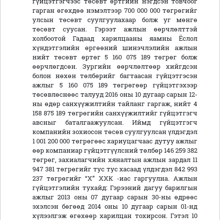
гүйцэтгэгчээс төсөвт өртгийн нэгдсэн товчоог
гарган өгөхдөө нэмэлтээр 700 000 000 төгрөгийг
улсын төсөвт суулгуулахаар болж уг мөнгө
төсөвт суусан. Гэрээт ажлын өөрчлөлттэй
холбоотой Гадаад харилцааны яамны Ёслол
хүндэтгэлийн өргөөний шинэчлэлийн ажлын
нийт төсөвт өртөг 5 160 075 189 төгрөг болж
өөрчлөгдсөн. Зургийн өөрчлөлтөөр хийгдсэн
болон нөхөн төлбөрийг багтаасан гүйцэтгэсэн
ажлыг 5 160 075 189 төгрөгөөр гүйцэтгэхээр
төсөвлөснөөс талууд 2016 оны 10 дугаар сарын 12-
ны өдөр санхүүжилтийн тайланг гаргаж, нийт 4
158 875 189 төгрөгийн санхүүжилтийг гүйцэтгэгч
авсныг баталгаажуулсан. Иймд гүйцэтгэгч
компанийн зохиосон төсөв суулгуулсан үлдэгдэл
1 001 200 000 төгрөгөөс хариуцагчаас дутуу ажлыг
өөр компаниар гүйцэтгүүлсний төлбөр 146 259 382
төгрөг, захиалагчийн хяналтын ажлын зардал 11
947 381 төгрөгийг тус тус хасаад үлдэгдэл 842 993
237 төгрөгийг “Х” ХХК -иас гаргуулна. Ажлын
гүйцэтгэлийн тухайд: Гэрээний дагуу барилгын
ажлыг 2013 оны 07 дугаар сарын 30-ны өдрөөс
эхэлсэн бөгөөд 2014 оны 10 дугаар сарын 01-нд
хүлээлгэж өгөхөөр харилцан тохирсон. Гэтэл 10