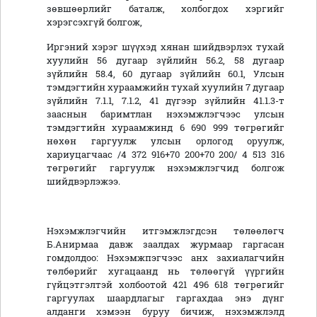
зөвшөөрлийг баталж, холбогдох хэргийг
хэрэгсэхгүй болгож,
Иргэний хэрэг шүүхэд хянан шийдвэрлэх тухай
хуулийн 56 дугаар зүйлийн 56.2, 58 дугаар
зүйлийн 58.4, 60 дугаар зүйлийн 60.1, Улсын
тэмдэгтийн хураамжийн тухай хуулийн 7 дугаар
зүйлийн 7.1.1, 7.1.2, 41 дүгээр зүйлийн 41.1.3-т
зааснын баримтлан нэхэмжлэгчээс улсын
тэмдэгтийн хураамжинд 6 690 999 төгрөгийг
нөхөн гаргуулж улсын орлогод оруулж,
хариуцагчаас /4 372 916+70 200+70 200/ 4 513 316
төгрөгийг гаргуулж нэхэмжлэгчид болгож
шийдвэрлэжээ.
Нэхэмжлэгчийн итгэмжлэгдсэн төлөөлөгч
Б.Анирмаа давж заалдах журмаар гаргасан
гомдолдоо: Нэхэмжпэгчээс анх захиалагчийн
төлбөрийг хугацаанд нь төлөөгүй үүргийн
гүйцэтгэлтэй холбоотой 421 496 618 төгрөгийг
гаргуулах шаардлагыг гаргахдаа энэ дүнг
алданги хэмээн буруу бичиж, нэхэмжлэлд