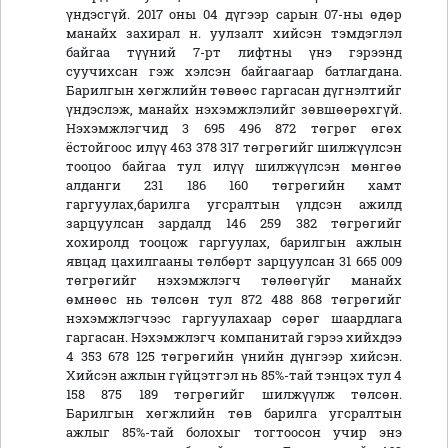
үндэсгүй. 2017 оны 04 дүгээр сарын 07-ны өдөр
манайх захирал н. уулзалт хийсэн тэмдэглэл
байгаа түүний 7-рт лифтны үнэ гэрээнд
суучихсан гэж хэлсэн байгаагаар батлагдана.
Барилгын хөгжлийн төвөөс гаргасан дүгнэлтийг
үндэслэж, манайх нэхэмжлэлийг зөвшөөрөхгүй.
Нэхэмжлэгчид 3 695 496 872 төгрөг өгөх
ёстойгоос илүү 463 378 317 төгрөгийг шилжүүлсэн
тооцоо байгаа тул илүү шилжүүлсэн мөнгөө
алданги 231 186 160 төгрөгийн хамт
гаргуулах,барилга угсралтын үлдсэн ажилд
зарцуулсан зардалд 146 259 382 төгрөгийг
хохиролд тооцож гаргуулах, барилгын ажлын
явцад цахилгааны төлбөрт зарцуулсан 31 665 009
төгрөгийг нэхэмжлэгч төлөөгүйг манайх
өмнөөс нь төлсөн тул 872 488 868 төгрөгийг
нэхэмжлэгчээс гаргуулахаар сөрөг шаардлага
гаргасан. Нэхэмжлэгч компанитай гэрээ хийхдээ
4 353 678 125 төгрөгийн үнийн дүнгээр хийсэн.
Хийсэн ажлын гүйцэтгэл нь 85%-тай тэнцэх тул 4
158 875 189 төгрөгийг шилжүүлж төлсөн.
Барилгын хөгжлийн төв барилга угсралтын
ажлыг 85%-тай болохыг тогтоосон учир энэ