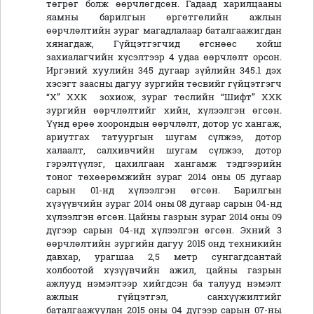
төгрөг болж өөрчлөгдсөн. Гадаад харилцааны
яамны барилгын өргөтгөлийн ажлын
өөрчлөлтийн зураг магадлалаар баталгаажигдан
хянагдаж, Гүйцэтгэгчид өгснөөс хойш
захиалагчийн хүсэлтээр 4 удаа өөрчлөлт орсон.
Иргэний хуулийн 345 дугаар зүйлийн 345.1 дэх
хэсэгт заасны дагуу зургийн төсвийг гүйцэтгэгч
“Х” ХХК зохиож, зураг төслийн “Шифт” ХХК
зургийн өөрчлөлтийг хийн, хүлээлгэн өгсөн.
Үүнд өрөө хоорондын өөрчлөлт, дотор ус хангаж,
ариутгах татуургын шугам сүлжээ, дотор
халаалт, салхивчийн шугам сүлжээ, дотор
гэрэлтүүлэг, цахилгаан хангамж тэдгээрийн
тоног төхөөрөмжийн зураг 2014 оны 05 дугаар
сарын 01-нд хүлээлгэн өгсөн. Барилгын
хүзүүвчийн зураг 2014 оны 08 дугаар сарын 04-нд
хүлээлгэн өгсөн. Цайны газрын зураг 2014 оны 09
дүгээр сарын 04-нд хүлээлгэн өгсөн. Эхний 3
өөрчлөлтийн зургийн дагуу 2015 онд техникийн
давхар, урагшаа 2,5 метр сунгагдсантай
холбоотой хүзүүвчийн ажил, цайны газрын
ажлууд нэмэлтээр хийгдсэн ба талууд нэмэлт
ажлын гүйцэтгэл, санхүүжилтийг
баталгаажуулан 2015 оны 04 дүгээр сарын 07-ны