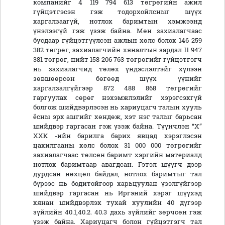
компанийг 4 119 794 613 төгрөгийн ажил
гүйцэтгэсэн гэж тодорхойлсныг шүүх
харгалзаагүй, нотлох баримтын хэмжээнд
үнэлээгүй гэж үзэж байна. Мөн захиалагчаас
бусдаар гүйцэтгүүлсэн ажлын хөлс болох 146 259
382 төгрөг, захиалагчийн хяналтын зардал 11 947
381 төгрөг, нийт 158 206 763 төгрөгийг гүйцэтгэгч
нь захиалагчид төлөх үндэслэлтэйг хүлээн
зөвшөөрсөн бөгөөд шүүх үүнийг
харгалзалгүйгээр 872 488 868 төгрөгийг
гаргуулах сөрөг нэхэмжлэлийг хэрэгсэхгүй
болгож шийдвэрлэсэн нь хариуцагч талын хууль
ёсны эрх ашгийг хөндөж, хэт нэг талыг барьсан
шийдвэр гаргасан гэж үзэж байна. Түүнчлэн “Х”
ХХК -ийн барилга барих явцад хэрэглэсэн
цахилгааны хөлс болох 31 000 000 төгрөгийг
захиалагчаас төлсөн баримт хэргийн материалд
нотлох баримтаар авагдсан. Гэтэл шүүгч дээр
дурдсан нөхцөл байдал, нотлох баримтыг тал
бүрээс нь бодитойгоор харьцуулан үзэлгүйгээр
шийдвэр гаргасан нь Иргэний хэрэг шүүхэд
хянан шийдвэрлэх тухай хуулийн 40 дүгээр
зүйлийн 40.1,40.2. 40.3 дахь зүйлийг зөрчсөн гэж
үзэж байна. Хариуцагч болон гүйцэтгэгч тал