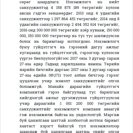
сөрөг шаардлага: Нэхэмжлэгч нь нийт
санхүүжилтэд 4 158 875 189 төгрөгийг хүлээн
авсан гэдгээ зөвшөөрдөг. 2013 онд 4 удаагийн
санхүүжилтээр 1 297 864 451 төгрөгийг, 2014 онд 8
удаагийн санхүүжилтээр 2 494 352 614 төгрөгийг,
2016 онд 300 000 000 төгрөгийг хоёр хувааж, 150 000
000, 150 000 000 төгрөгөөр нь тус тус шилжүүлсэн
болох нь баримтаар нотлогдоно. Нэхэмжлэгч
буюу гүйцэтгэгч нь гэрээний дагуу ажлыг
хугацаанд нь гүйцэтгээгүй, гэрээгээр хүлээсэн
үүргээ биелүүлээгүйгээс 2017 оны 3 дугаар сарын
27-ны өдөр Гадаад харилцааны яамны Төрийн
нарийн бичгийн даргаас 2017 оны 3 дугаар сарын
27-ны өдийн 08\1711 тоот албан бичгээр гэрээг
цуцалсан учир нэмэлт санхүүжилтийг олгох
боломжгүй. Манайх дараагийн гүйцэтгэгч
компанитай гэрээ байгуулаад тус барилгын
хийгдээгүй ажлыг үргэлжүүлэн гүйцэтгүүлсэн
учир дараагийн 1 001 200 000 төгрөгийн
санхүүжилтийг нэхэмжлэгч компани аваагүй
гэж нэхэмжилж байгаа нь үндэслэлгүй. Маргаж
буй цахилгаан шаттай холбоотой нотлох баримт
хавтаст хэрэгт байхгүй тул нэхэмжлэлээр
шаардаж буй цахилгаан шатны үнийг олгох