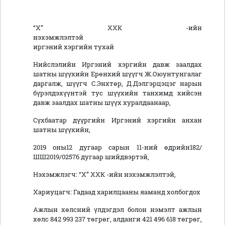
“Х” ХХК -ийн
нэхэмжлэлтэй
иргэний хэргийн тухай
Нийслэлийн Иргэний хэргийн давж заалдах
шатны шүүхийн Ерөнхий шүүгч Ж.Оюунтунгалаг
даргалж, шүүгч С.Энхтөр, Д.Дэлгэрцэцэг нарын
бүрэлдэхүүнтэй тус шүүхийн танхимд хийсэн
давж заалдах шатны шүүх хуралдаанаар,
Сүхбаатар дүүргийн Иргэний хэргийн анхан
шатны шүүхийн,
2019 оны12 дугаар сарын 11-ний өдрийн182/
ШШ2019/02576 дугаар шийдвэртэй,
Нэхэмжлэгч: “Х” ХХК -ийн нэхэмжлэлтэй,
Хариуцагч: Гадаад харилцааны яаманд холбогдох
Ажлын хөлсний үлдэгдэл болон нэмэлт ажлын
хөлс 842 993 237 төгрөг, алданги 421 496 618 төгрөг,