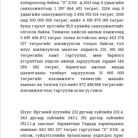
хохироосоор байна. “Х” ХХК -д 2013 онд 4 удаагийн
санхүүжилтээр 1 297 864 451 төгрөг, 2014 онд 8
удаагийн санхүүжилтээр 2 494 352 614 төгрөг, 2016
онд 300 000 000 төгрөг, нийт 4 158 875 189 төгрөг
буюу гэрээт өртгийн 95,5 хувийн санхүүжилтийг
олгосон байна. Тиймээс хийсэн ажлын хэмжээнд
3 695 496 872 төгрөг төлөх ёстойгоос илүү 463 378
317 төгрөгийг шилжүүлсэн тооцоо байгаа тул
илүү шилжүүлсэн мөнгөө алданги 231 186 160
төгрөгийн хамт гаргуулах, мөн барилга
угсралтын үлдсэн ажилд зарцуулсан зардал 146
259 382 төгрөг, барилгын ажлын явцад
цахилгааны төлбөрт зарцуулсан 31 665 009
төгрөгийг нэхэмжлэгч төлөөгүйг манайх
өмнөөс нь төлсөн тул нийт 872 488 868 төгрөгийг
нэхэмжлэгчээс гаргуулж өгнө үү гэжээ.
Шүүх:
Иргэний хуулийн 232 дугаар зүйлийн 232.4,
343 дугаар зүйлийн 343.1, 351 дүгээр зүйлийн
351.1.1-д заасныг баримтлан Гадаад харилцааны
яамнаас 842 993 237 төгрөг гаргуулан “Х” ХХК -д
олгож, гүйцэтгэлийн баталгааны үлдэгдэл Ариг