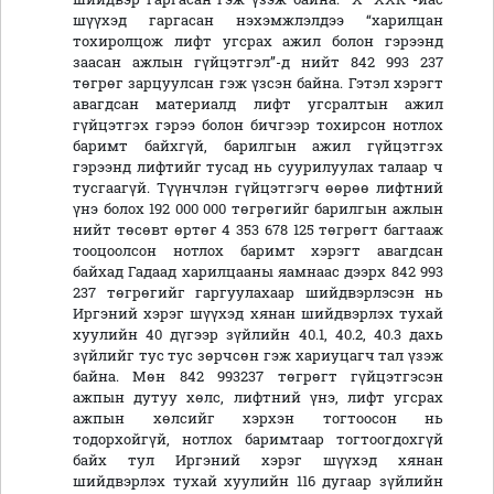
шүүхэд гаргасан нэхэмжлэлдээ “харилцан
тохиролцож лифт угсрах ажил болон гэрээнд
заасан ажлын гүйцэтгэл”-д нийт 842 993 237
төгрөг зарцуулсан гэж үзсэн байна. Гэтэл хэрэгт
авагдсан материалд лифт угсралтын ажил
гүйцэтгэх гэрээ болон бичгээр тохирсон нотлох
баримт байхгүй, барилгын ажил гүйцэтгэх
гэрээнд лифтийг тусад нь суурилуулах талаар ч
тусгаагүй. Түүнчлэн гүйцэтгэгч өөрөө лифтний
үнэ болох 192 000 000 төгрөгийг барилгын ажлын
нийт төсөвт өртөг 4 353 678 125 төгрөгт багтааж
тооцоолсон нотлох баримт хэрэгт авагдсан
байхад Гадаад харилцааны яамнаас дээрх 842 993
237 төгрөгийг гаргуулахаар шийдвэрлэсэн нь
Иргэний хэрэг шүүхэд хянан шийдвэрлэх тухай
хуулийн 40 дүгээр зүйлийн 40.1, 40.2, 40.3 дахь
зүйлийг тус тус зөрчсөн гэж хариуцагч тал үзэж
байна. Мөн 842 993237 төгрөгт гүйцэтгэсэн
ажпын дутуу хөлс, лифтний үнэ, лифт угсрах
ажпын хөлсийг хэрхэн тогтоосон нь
тодорхойгүй, нотлох баримтаар тогтоогдохгүй
байх тул Иргэний хэрэг шүүхэд хянан
шийдвэрлэх тухай хуулийн 116 дугаар зүйлийн