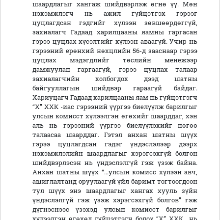
шаардлагыг хангаж шийдвэрлэж өгнө үү. Мөн
нэхэмжлэгч нь ажил гүйцэтгэх гэрээг
цуцлагдсан гэдгийг хүлээн зөвшөөрдөггүй,
захиалагч Гадаад харилцааны яамны гаргасан
гэрээ цуцлах хүсэлтийг хүлээн аваагүй. Учир нь
гэрээний ерөнхий нөхцлийн 56-д зааснаар гэрээ
цуцлах мэдэгдлийг төслийн менежээр
дамжуулан гаргаагүй, гэрээ цуцлах талаар
захиалагчийн холбогдох дээд шатны
байгууллагын шийдвэр гараагүй байдаг.
Хариуцагч Гадаад харилцааны яам нь гүйцэтгэгч
“Х” ХХК -иас гэрээний үүргээ биелүүлж барилгыг
улсын комисст хүлээлгэн өгөхийг шаарддаг, хэн
аль нь гэрээний үүргээ биелүүлэхийг нөгөө
талаасаа шаарддаг. Гэтэл анхан шатны шүүх
гэрээ цуцлагдсан гэдэг үндэслэлээр дээрх
нэхэмжлэлийн шаардлагыг хэрэгсэхгүй болгон
шийдвэрлэсэн нь үндэслэлгүй гэж үзэж байна.
Анхан шатны шүүх “...улсын комисс хүлээн авч,
ашиглалтанд оруулаагүй үйл баримт тогтоогдсон
тул шүүх энэ шаардлагыг хангах хууль зүйн
үндэслэлгүй гэж үзэж хэрэгсэхгүй болгов” гэж
дүгнэснээс үзэхэд улсын комисст барилгыг
хүлээлгэн өгөхөд гүйцэтгэгч болох “Х” ХХК нь