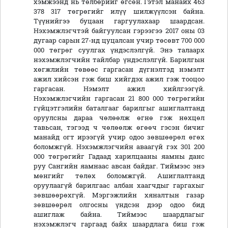
хэмжээнд нь төлбөрийг өгсөн. Гэтэл манайх 463
378 317 төгрөгийг илүү шилжүүлсэн байна.
Түүнийгээ буцаан гаргуулахаар шаардсан.
Нэхэмжлэгчтэй байгуулсан гэрээгээ 2017 оны 03
дугаар сарын 27-нд цуцалсан учир төсөвт 700 000
000 төгрөг суулгах үндэслэлгүй. Энэ талаарх
нэхэмжлэгчийн тайлбар үндэслэлгүй. Барилгын
хөгжлийн төвөөс гаргасан дүгнэлтэд нэмэлт
ажил хийсэн гэж биш хийгдэх ажил гэж тооцоо
гаргасан. Нэмэлт ажил хийлгээгүй.
Нэхэмжлэгчийн гаргасан 21 800 000 төгрөгийн
гүйцэтгэлийн баталгааг барилгыг ашиглалтанд
оруулсны дараа чөлөөлж өгнө гэж нөхцөл
тавьсан, тэгээд ч чөлөөлж өгөөч гэсэн бичиг
манайд огт ирээгүй учир одоо зөвшөөрөл өгөх
боломжгүй. Нэхэмжлэгчийн аваагүй гэх 301 200
000 төгрөгийг Гадаад харилцааны яамны данс
руу Сангийн яамнаас авсан байдаг. Тиймээс энэ
мөнгийг төлөх боломжгүй. Ашиглалтанд
оруулаагүй барилгаас албан хаагчдыг гаргахыг
зөвшөөрөхгүй. Мэргэжлийн хяналтын газар
зөвшөөрөл олгосны үндсэн дээр одоо бид
ашиглаж байна. Тиймээс шаардлагыг
нэхэмжлэгч гаргаад байх шаардлага биш гэж