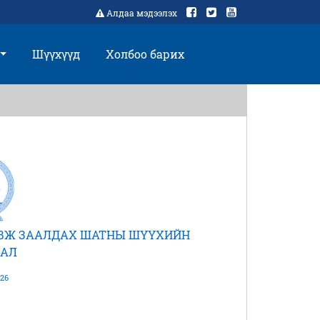
Алдаа мэдээлэх
Шүүхүүд
Холбоо барих
АВЖ ЗААЛДАХ ШАТНЫ ШҮҮХИЙН
АЛ
26