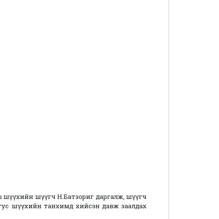
 шүүхийн шүүгч Н.Батзориг даргалж, шүүгч
 тус шүүхийн танхимд хийсэн давж заалдах