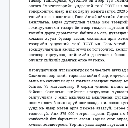
талаар тайлбарлаж, өргөдлөө бичгээр тус төвий
олгогч “Автотээврийн үндэсний төв” ТӨҮГ-ын з
тодорхойгүй, ямар нэгэн хариу мэдэгдээгүй. 2020 
төвийн хэсэг ажилтан, Говь-Алтай аймгийн Авто
ажиллагаа, алдаа дутагдлын талаар Зам тээври
зохицуулалтын газарт бичгээр гомдол гаргасан б
төвийн дарга дарамталж, байнга өө сэв, дутагдал 
хэмжээ хууль бусаар авсан, сахилгын арга хэмж
тээврийн үндэсний төв” ТӨҮГ-ын Говь-Алтай
зохицуулагчийн ажилд эгүүлэн тогтоолгох, ажилг
олговор гаргуулах, нийгмийн даатгалын болон
бичилт хийхийг даалгаж өгнө үү гэжээ.
Хариуцагчийн итгэмжлэгдсэн төлөөлөгч шүүхэд бо
Сахилгын зөрчлийг гарснаас хойш 6 сар, илрүүлсн
өмнө нь сахилгын арга хэмжээ авагдсан талаар м
байгаа. Уг жагсаалтаар 9 сарын үндсэн цалин 
байсан. Сахилгын шийтгэл ногдуулсан тушаал
байгууллага 5 жил ажиллахад ажилласан хугаца
нэхэмжлэгч 3 жил гаруй ажиллаад ажилласан хуга
үүнд нь ямар нэгэн арга хэмжээ аваагүй. Өөрөө 
тооцоогүй. Анх 875 000 төгрөг гарсан. Дараа нь
холбоотой бүх баримтыг авсан. Гарын үсэг зураа
хүлээн зөвшөөрсөн. Зөрчил удаа дараа гаргасан