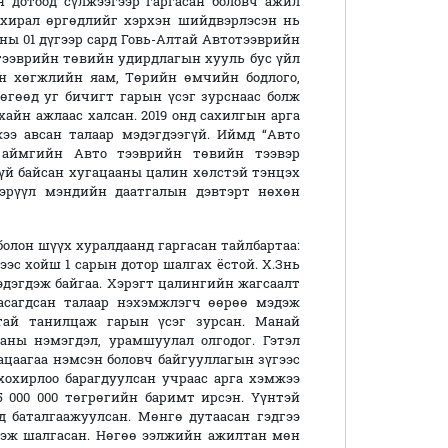
н дотоод сүлжээгээр гаргасан боловч ажил
ахирал өргөдлийг хэрхэн шийдвэрлэсэн нь
оны 01 дүгээр сард Говь-Алтай Автотээврийн
тээврийн төвийн удирдлагын хууль бус үйл
йн хөгжлийн яам, Төрийн өмчийн бодлого,
өгөөд уг бичигт гарын үсэг зурснаас болж
хайн ажлаас халсан. 2019 онд сахилгын арга
ээ авсан талаар мэдэгдээгүй. Иймд “Авто
 аймгийн Авто тээврийн төвийн тээвэр
үй байсан хугацааны цалин хөлстэй тэнцэх
 эрүүл мэндийн даатгалын дэвтэрт нөхөн
лон шүүх хуралдаанд гаргасан тайлбартаа:
ээс хойш 1 сарын дотор шалгах ёстой. Х.Знь
эдэгдэж байгаа. Хэрэгт цалингийн жагсаалт
хасагдсан талаар нэхэмжлэгч өөрөө мэдэж
тай танилцаж гарын үсэг зурсан. Манай
аны нэмэгдэл, урамшуулал олгодог. Гэтэл
цаагаа нэмсэн боловч байгууллагын зүгээс
хохирлоо барагдуулсан учраас арга хэмжээ
 5 000 000 төгрөгийн баримт ирсэн. Үүнтэй
д баталгаажуулсан. Мөнгө дутаасан гэдгээ
 гэж шалгасан. Нөгөө ээлжийн ажилтан мөн