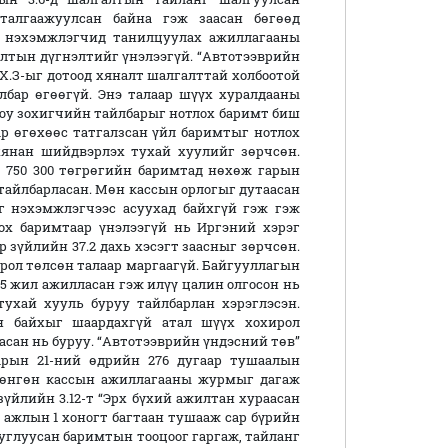
аталгаажуулсан байна гэж заасан бөгөөд
н нэхэмжлэгчид танилцуулах ажиллагааны
алтын дүгнэлтийг үнэлээгүй. “Автотээврийн
Х.З-ыг дотоод хяналт шалгалттай холбоотой
лбар өгөөгүй. Энэ талаар шүүх хуралдааны
уюу зохигчийн тайлбарыг нотлох баримт биш
р өгөхөөс татгалзсан үйл баримтыг нотлох
хянан шийдвэрлэх тухай хуулийг зөрчсөн.
750 300 төгрөгийн баримтад нөхөж гарын
 тайлбарласан. Мөн кассын орлогыг дутаасан
г нэхэмжлэгчээс асуухад байхгүй гэж гэж
ох баримтаар үнэлээгүй нь Иргэний хэрэг
 зүйлийн 37.2 дахь хэсэгт заасныг зөрчсөн.
рол төлсөн талаар маргаагүй. Байгууллагын
 5 жил ажилласан гэж илүү цалин олгосон нь
ухай хууль буруу тайлбарлан хэрэглэсэн.
н байхыг шаардахгүй атал шүүх хохирол
асан нь буруу. “Автотээврийн үндэсний төв”
арын 21-ний өдрийн 276 дугаар тушаалын
мөнгөн кассын ажиллагааны журмыг дагаж
зүйлийн 3.12-т “Эрх бүхий ажилтан хураасан
 ажлын 1 хоногт багтаан тушааж сар бүрийн
цуглуусан баримтын тооцоог гаргаж, тайланг