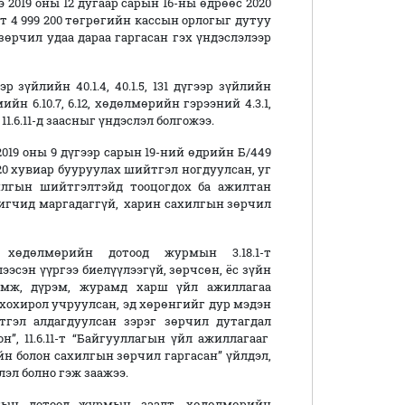
2019 оны 12 дугаар сарын 16-ны өдрөөс 2020
йт 4 999 200 төгрөгийн кассын орлогыг дутуу
өрчил удаа дараа гаргасан гэх үндэслэлээр
зүйлийн 40.1.4, 40.1.5, 131 дүгээр зүйлийн
йн 6.10.7, 6.12, хөдөлмөрийн гэрээний 4.3.1,
, 11.6.11-д заасныг үндэслэл болгожээ.
19 оны 9 дүгээр сарын 19-ний өдрийн Б/449
 20 хувиар бууруулах шийтгэл ногдуулсан, уг
илгын шийтгэлтэйд тооцогдох ба ажилтан
хигчид маргадаггүй, харин сахилгын зөрчил
хөдөлмөрийн дотоод журмын 3.18.1-т
ээсэн үүргээ биелүүлээгүй, зөрчсөн, ёс зүйн
оомж, дүрэм, журамд харш үйл ажиллагаа
д хохирол учруулсан, эд хөрөнгийг дур мэдэн
тгэл алдагдуулсан зэрэг зөрчил дутагдал
н”, 11.6.11-т “Байгууллагын үйл ажиллагааг
йн болон сахилгын зөрчил гаргасан” үйлдэл,
эл болно гэж заажээ.
агын дотоод журмын заалт, хөдөлмөрийн