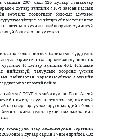
н сайдын 2007 оны 326 дугаар тушаалаар
арын 4 дүгээр зүйлийн 4.10-т заасан кассын
йн зөрчилд тооцогддог болохыг шүүхээс
 буруутай үйлдэл, эс үйлдэхүйг материаллаг
нхан шатны шүүхийн шийдвэрийг хүчингүй
эхгүй болгож өгнө үү гэжээ.
ллагаа болон нотлох баримтыг бүрдүүлэх
ийн үйл баримтын талаар хийсэн дүгнэлт нь
уулийн 40 дүгээр зүйлийн 40.1, 40.2 дахь
д нийцээгүй, талуудын хооронд үүссэн
зөв тайлбарлан хэрэглээгүйгээс шүүхийн
аардлагыг хангаагүй байна.
сний төв” ТӨҮГ-т холбогдуулан Говь-Алтай
гчийн ажилд эгүүлэн тогтоолгох, ажилгүй
ий олговор гаргуулах, эрүүл мэндийн болон
х бичилт хийлгүүлэх тухай нэхэмжлэлийн
ажээ.
эр зохицуулагчаар хөдөлмөрийн гэрээний
2020 оны 3 дугаар сарын 17-ны өдрийн Б/132