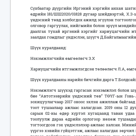
Сүхбаатар дүүргийн Иргэний хэргийн анхан шатн
өдрийн 181/ШШ2020/01828 дугаар шийдвэртэй, Х.З
үндэсний төвд холбогдох ажилд эгүүлэн тогтоолго
олговор гаргуулах, нийгмийн болон эрүүл мэндий
даалгах тухай иргэний хэргийг хариуцагчийн и
заалдах гомдлыг үндэслэн, шүүгч Д.Байгалмаагийн
Шүүх хуралдаанд:
Нэхэмжлэгчийн өмгөөлөгч З.Х
Хариуцагчийн итгэмжлэгдсэн төлөөлөгч Л.А, өмг
Шүүх хуралдааны нарийн бичгийн дарга Т.Болдсайх
Нэхэмжлэгч шүүхэд гаргасан нэхэмжлэл болон шү
бие “Автотээврийн үндэсний төв” ТӨҮГ-ын Говь
зохицуулагчаар 2017 оноос эхлэн ажиллаж байгаад 
тоот тушаалаар ажлаас халагдсан. 2019 оны 12 ду
сарын 02-ны өдөр хүртэл хугацаанд таван удаа
тоолуулж дараа өдрийн орлогоор нөхөж тушаадаг
тогтоогдсон гэх үндэслэлээр ажлаас халсан. Мини
үүргээ хэвийн гүйцэтгэж, ажлаас халагдах зөрчил 