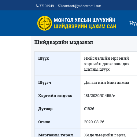
77104949
contact@judcouncil.mn
Нү
Шийдвэрийн мэдээлэл
Шүүх
Нийслэлийн Иргэний
хэргийн давж заалдах
шатны шүүх
Шүүгч
Дагаагийн Байгалмаа
Хэргийн индекс
181/2020/01455/и
Дугаар
01826
Огноо
2020-08-26
Маргааны төрөл
Хөдөлмөрийн гэрээ,