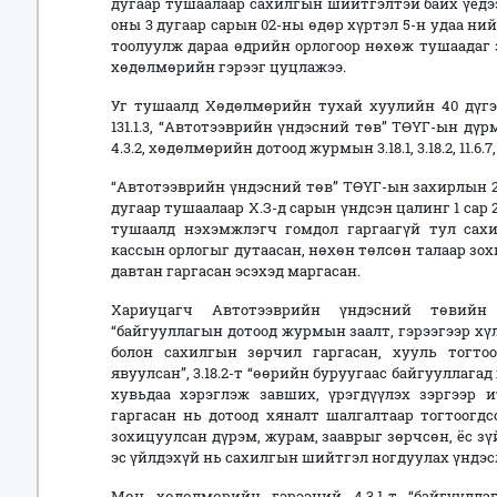
дугаар тушаалаар сахилгын шийтгэлтэй байх үедээ 
оны 3 дугаар сарын 02-ны өдөр хүртэл 5-н удаа ни
тоолуулж дараа өдрийн орлогоор нөхөж тушаадаг з
хөдөлмөрийн гэрээг цуцлажээ.
Уг тушаалд Хөдөлмөрийн тухай хуулийн 40 дүгээр 
131.1.3, “Автотээврийн үндэсний төв” ТӨҮГ-ын дүрми
4.3.2, хөдөлмөрийн дотоод журмын 3.18.1, 3.18.2, 11.6.7
“Автотээврийн үндэсний төв” ТӨҮГ-ын захирлын 20
дугаар тушаалаар Х.З-д сарын үндсэн цалинг 1 сар
тушаалд нэхэмжлэгч гомдол гаргаагүй тул сах
кассын орлогыг дутаасан, нөхөн төлсөн талаар зо
давтан гаргасан эсэхэд маргасан.
Хариуцагч Автотээврийн үндэсний төвийн 
“байгууллагын дотоод журмын заалт, гэрээгээр хүл
болон сахилгын зөрчил гаргасан, хууль тогт
явуулсан”, 3.18.2-т “өөрийн буруугаас байгууллага
хувьдаа хэрэглэж завших, үрэгдүүлэх зэргээр и
гаргасан нь дотоод хяналт шалгалтаар тогтоогдсо
зохицуулсан дүрэм, журам, зааврыг зөрчсөн, ёс зү
эс үйлдэхүй нь сахилгын шийтгэл ногдуулах үндэсл
Мөн хөдөлмөрийн гэрээний 4.3.1-т “байгуулл