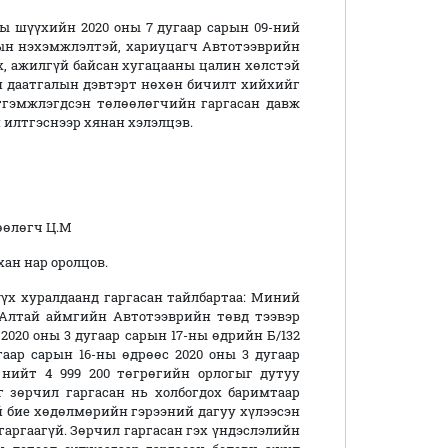
ы шүүхийн 2020 оны 7 дугаар сарын 09-ний
-ын нэхэмжлэлтэй, хариуцагч Автотээврийн
х, ажилгүй байсан хугацааны цалин хөлстэй
н даатгалын дэвтэрт нөхөн бичилт хийхийг
тгэмжлэгдсэн төлөөлөгчийн гаргасан давж
 илтгэснээр хянан хэлэлцэв.
өөлөгч Ц.М
ан нар оролцов.
үх хуралдаанд гаргасан тайлбартаа: Миний
-Алтай аймгийн Автотээврийн төвд тээвэр
2020 оны 3 дугаар сарын 17-ны өдрийн Б/132
гаар сарын 16-ны өдрөөс 2020 оны 3 дугаар
 нийт 4 999 200 төгрөгийн орлогыг дутуу
 зөрчил гаргасан нь холбогдох баримтаар
й бие хөдөлмөрийн гэрээний дагуу хүлээсэн
гаргаагүй. Зөрчил гаргасан гэх үндэслэлийн