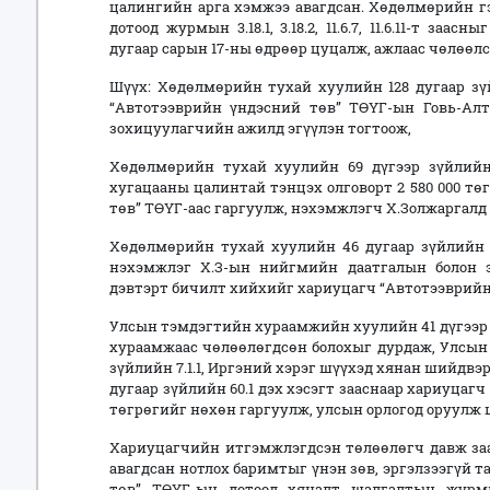
цалингийн арга хэмжээ авагдсан. Хөдөлмөрийн гэр
дотоод журмын 3.18.1, 3.18.2, 11.6.7, 11.6.11-т за
дугаар сарын 17-ны өдрөөр цуцалж, ажлаас чөлөөлс
Шүүх: Хөдөлмөрийн тухай хуулийн 128 дугаар зүй
“Автотээврийн үндэсний төв” ТӨҮГ-ын Говь-Ал
зохицуулагчийн ажилд эгүүлэн тогтоож,
Хөдөлмөрийн тухай хуулийн 69 дүгээр зүйлийн 
хугацааны цалинтай тэнцэх олговорт 2 580 000 т
төв” ТӨҮГ-аас гаргуулж, нэхэмжлэгч Х.Золжаргалд 
Хөдөлмөрийн тухай хуулийн 46 дугаар зүйлийн 4
нэхэмжлэг Х.З-ын нийгмийн даатгалын болон 
дэвтэрт бичилт хийхийг хариуцагч “Автотээврийн 
Улсын тэмдэгтийн хураамжийн хуулийн 41 дүгээр з
хураамжаас чөлөөлөгдсөн болохыг дурдаж, Улсын
зүйлийн 7.1.1, Иргэний хэрэг шүүхэд хянан шийдвэр
дугаар зүйлийн 60.1 дэх хэсэгт зааснаар хариуцаг
төгрөгийг нөхөн гаргуулж, улсын орлогод оруулж
Хариуцагчийн итгэмжлэгдсэн төлөөлөгч давж заа
авагдсан нотлох баримтыг үнэн зөв, эргэлзээгүй т
төв” ТӨҮГ-ын дотоод хяналт шалгалтын журм