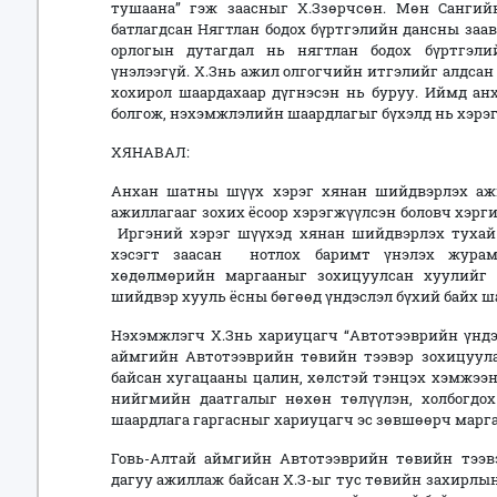
тушаана” гэж заасныг Х.Ззөрчсөн. Мөн Сангий
батлагдсан Нягтлан бодох бүртгэлийн дансны заав
орлогын дутагдал нь нягтлан бодох бүртгэли
үнэлээгүй. Х.Знь ажил олгогчийн итгэлийг алдсан
хохирол шаардахаар дүгнэсэн нь буруу. Иймд а
болгож, нэхэмжлэлийн шаардлагыг бүхэлд нь хэрэгс
ХЯНАВАЛ:
Анхан шатны шүүх хэрэг хянан шийдвэрлэх ажи
ажиллагааг зохих ёсоор хэрэгжүүлсэн боловч хэрг
Иргэний хэрэг шүүхэд хянан шийдвэрлэх тухай х
хэсэгт заасан нотлох баримт үнэлэх журам
хөдөлмөрийн маргааныг зохицуулсан хуулийг 
шийдвэр хууль ёсны бөгөөд үндэслэл бүхий байх ш
Нэхэмжлэгч Х.Знь хариуцагч “Автотээврийн үндэ
аймгийн Автотээврийн төвийн тээвэр зохицуула
байсан хугацааны цалин, хөлстэй тэнцэх хэмжээн
нийгмийн даатгалыг нөхөн төлүүлэн, холбогдо
шаардлага гаргасныг хариуцагч эс зөвшөөрч марг
Говь-Алтай аймгийн Автотээврийн төвийн тээв
дагуу ажиллаж байсан Х.З-ыг тус төвийн захирлын 