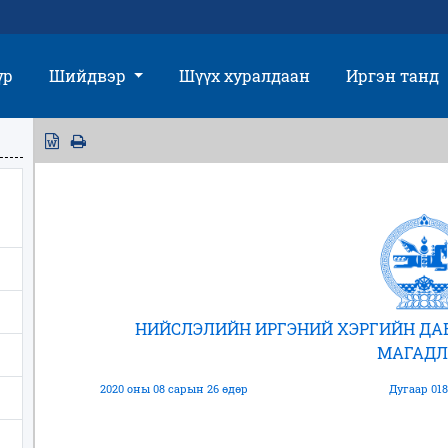
үр
Шийдвэр
Шүүх хуралдаан
Иргэн танд
НИЙСЛЭЛИЙН ИРГЭНИЙ ХЭРГИЙН Д
МАГАДЛ
2020 оны 08 сарын 26 өдөр
Дугаар 018