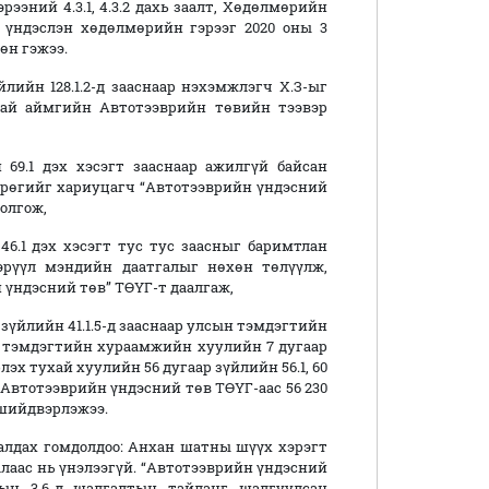
ээний 4.3.1, 4.3.2 дахь заалт, Хөдөлмөрийн
асныг үндэслэн хөдөлмөрийн гэрээг 2020 оны 3
өн гэжээ.
лийн 128.1.2-д зааснаар нэхэмжлэгч Х.З-ыг
тай аймгийн Автотээврийн төвийн тээвэр
69.1 дэх хэсэгт зааснаар ажилгүй байсан
өгрөгийг хариуцагч “Автотээврийн үндэсний
олгож,
6.1 дэх хэсэгт тус тус заасныг баримтлан
эрүүл мэндийн даатгалыг нөхөн төлүүлж,
үндэсний төв” ТӨҮГ-т даалгаж,
үйлийн 41.1.5-д зааснаар улсын тэмдэгтийн
 тэмдэгтийн хураамжийн хуулийн 7 дугаар
лэх тухай хуулийн 56 дугаар зүйлийн 56.1, 60
ч Автотээврийн үндэсний төв ТӨҮГ-аас 56 230
 шийдвэрлэжээ.
лдах гомдолдоо: Анхан шатны шүүх хэрэгт
алаас нь үнэлээгүй. “Автотээврийн үндэсний
ын 3.6-д шалгалтын тайланг шалгуулсан