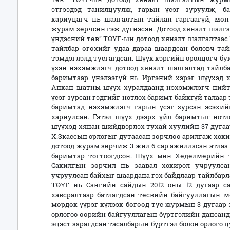
этгээдэд танилцуулж, гарын үсэг зуруулж, б
хариуцагч нь шалгалтын тайлан гаргаагүй, мө
журам зөрчсөн гэж дүгнэсэн. Дотоод хяналт шалг
үндэсний төв” ТӨҮГ-ын дотоод хяналт шалгалтаас 
тайлбар өгөхийг удаа дараа шаардсан боловч тай
тэмдэглэлд тусгагдсан. Шүүх хэргийн оролцогч б
үзэн нэхэмжлэгч дотоод хяналт шалгалтад тайлба
баримтаар үнэлээгүй нь Иргэний хэрэг шүүхэд 
Анхан шатны шүүх хуралдаанд нэхэмжлэгч нийт 
үсэг зурсан гэдгийг нотлох баримт байхгүй талаар
баримтад нэхэмжлэгч гарын үсэг зурсан эсэхий
хариулсан. Гэтэл шүүх дээрх үйл баримтыг нотл
шүүхэд хянан шийдвэрлэх тухай хуулийн 37 дугаар
Х.Зкассын орлогыг дутаасан зөрчлөө арилгаж хохи
дотоод журам зөрчиж 3 жил 6 сар ажилласан атлаа
баримтар тогтоогдсон. Шүүх мөн Хөдөлмөрийн т
Сахилгын зөрчил нь заавал хохирол учруулса
учруулсан байхыг шаардана гэх байдлаар тайлбарл
ТӨҮГ нь Сангийн сайдын 2012 оны 12 дугаар с
хавсралтаар батлагдсан төсвийн байгууллагын 
мөрдөх үүрэг хүлээх бөгөөд тус журмын 3 дугаар 
орлогоо өөрийн байгууллагын бүртгэлийн дансанд
эцэст зарагдсан тасалбарын бүртгэл болон орлого 