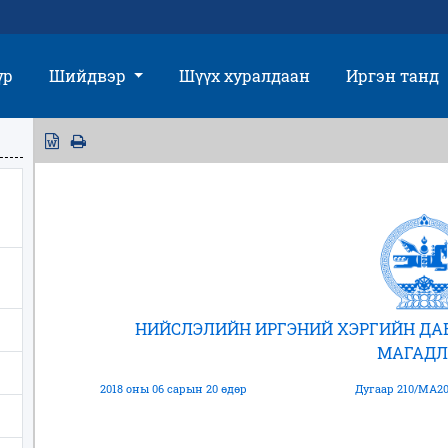
үр
Шийдвэр
Шүүх хуралдаан
Иргэн танд
НИЙСЛЭЛИЙН ИРГЭНИЙ ХЭРГИЙН Д
МАГАДЛ
2018 оны 06 сарын 20 өдөр
Дугаар 210/МА20