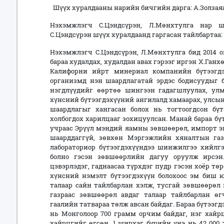
Шүүх хуралдааны нарийн бичгийн дарга: А.Золзаяа
Нэхэмжлэгч
С.Цэндсүрэн, Л.Мөнхтулга нар 
С.Цэндсүрэн шүүх хуралдаанд гаргасан тайлбартаа:
Нэхэмжлэгч С.Цэндсүрэн, Л.Мөнхтулга бид 2014 о
бараа худалдах, худалдан авах гэрээг иргэн Х.Ган
Калифорни ийрт минериал компанийн бүтээгд
организмд нэн шаардлагатай эрдэс бодисуудыг бү
нэгдлүүдийг өөртөө шингээн гадагшлуулах, улм
хүнсний бүтээгдэхүүний ангилалд хамаарах, улсын
шаардлагыг хангасан болох нь тогтоогдсон бүт
холбогдох харилцааг зохицуулсан. Манай бараа бү
учраас Эрүүл мэндий яамны зөвшөөрөл, импорт э
шаарддаггүй, зөвхөн Мэргэжлийн хяналтын га
лабораториор бүтээгдэхүүндээ шинжилгээ хийлг
болно гэсэн зөвшөөрлийн дагуу оруулж ирсэн
цэвэрлэдэг, гаднаасаа түрхдэг пудр гэсэн хоёр тө
хүнсний нэмэлт бүтээгдэхүүн болохоос эм биш ю
талаар сайн тайлбарлан хэлж, тусгай зөвшөөрөл
газраас зөвшөөрөл авдаг талаар тайлбарлан өгч
гаалийн татвараа төлж авсан байдаг. Бараа бүтээг
нь Монголоор 700 грамм орчим байдаг, нэг хайрц
хайрцгийг өгсөн. 1 ширхэг бүрийн үнэ нь 42 000