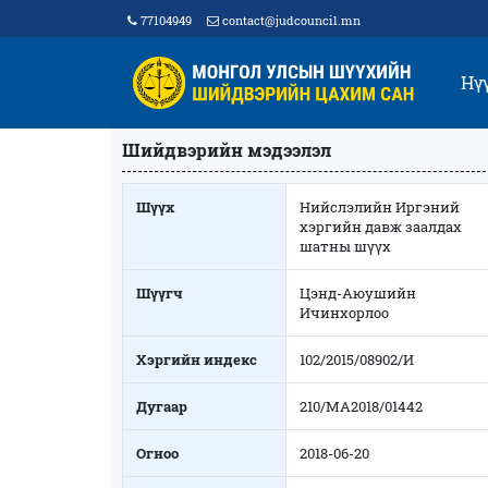
77104949
contact@judcouncil.mn
Нү
Шийдвэрийн мэдээлэл
Шүүх
Нийслэлийн Иргэний
хэргийн давж заалдах
шатны шүүх
Шүүгч
Цэнд-Аюушийн
Ичинхорлоо
Хэргийн индекс
102/2015/08902/И
Дугаар
210/МА2018/01442
Огноо
2018-06-20