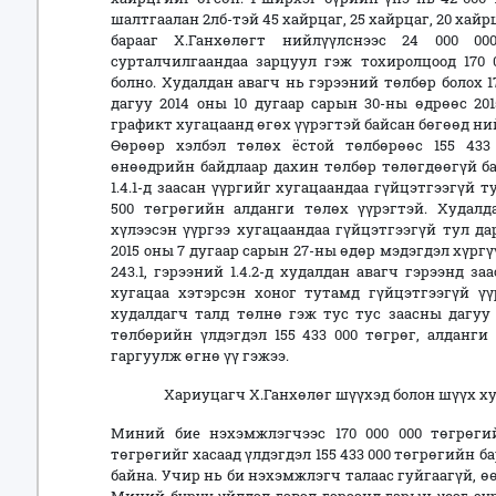
шалтгаалан 2лб-тэй 45 хайрцаг, 25 хайрцаг, 20 хайр
барааг Х.Ганхөлөгт нийлүүлснээс 24 000 0
сурталчилгаандаа зарцуул гэж тохиролцоод 170 
болно. Худалдан авагч нь гэрээний төлбөр болох 17
дагуу 2014 оны 10 дугаар сарын 30-ны өдрөөс 20
графикт хугацаанд өгөх үүрэгтэй байсан бөгөөд ний
Өөрөөр хэлбэл төлөх ёстой төлбөрөөс 155 433
өнөөдрийн байдлаар дахин төлбөр төлөгдөөгүй ба
1.4.1-д заасан үүргийг хугацаандаа гүйцэтгээгүй т
500 төгрөгийн алданги төлөх үүрэгтэй. Худалд
хүлээсэн үүргээ хугацаандаа гүйцэтгээгүй тул д
2015 оны 7 дугаар сарын 27-ны өдөр мэдэгдэл хүрг
243.1, гэрээний 1.4.2-д худалдан авагч гэрээнд 
хугацаа хэтэрсэн хоног тутамд гүйцэтгээгүй ү
худалдагч талд төлнө гэж тус тус заасны дагуу
төлбөрийн үлдэгдэл 155 433 000 төгрөг, алданги 
гаргуулж өгнө үү гэжээ.
Хариуцагч Х.Ганхөлөг шүүхэд болон шүүх ху
Миний бие нэхэмжлэгчээс 170 000 000 төгрөгий
төгрөгийг хасаад үлдэгдэл 155 433 000 төгрөгийн ба
байна. Учир нь би нэхэмжлэгч талаас гуйгаагүй, ө