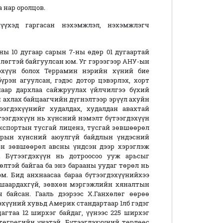
 нар оролцов.
шүүхэд гаргасан нэхэмжлэл, нэхэмжлэгч
ны 10 дугаар сарын 7-ны өдөр 01 дугаартай
хөлөгтэй байгуулсан юм. Уг гэрээгээр АНУ-ын
эхүүн болох Террамин нэрийн хүний бие
рэн агуулсан, гэдэс дотор цэвэрлэх, хорт
аар дархлаа сайжруулах үйлчилгээ бүхий
 ахлах байцаагчийн дүгнэлтээр эрүүл ахуйн
ээгдэхүүнийг худалдах, худалдан авахтай
тээгдэхүүн нь хүнсний нэмэлт бүтээгдэхүүн
кспортын тусгай лиценз, тусгай зөвшөөрөл
зрын хүнсний аюулгүй байдлын үндэсний
эн зөвшөөрөл авсны үндсэн дээр хэрэглэж
. Бүтээгдэхүүн нь дотроосоо ууж арьсыг
рөлтэй байгаа ба энэ барааны уудаг төрөл нь
м. Бид анхнаасаа бараа бүтээгдэхүүнийхээ
 шаардахгүй, зөвхөн мэргэжлийн хяналтын
 байсан. Гааль дээрээс Х.Ганхөлөг өөрөө
дэхүүний хувьд Америк стандартаар 1лб гэдэг
агтаа 12 ширхэг байдаг, үүнээс 225 ширхэг
 төгрөгийн үнэтэй. Бүтээгдэхүүний төрлөөс