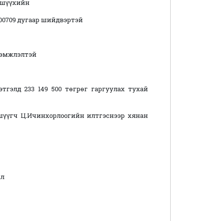
 шүүхийн
00709
дугаар шийдвэртэй
хэмжлэлтэй
тгэлд 233 149 500 төгрөг гаргуулах тухай
шүүгч Ц.Ичинхорлоогийн илтгэснээр хянан
ал