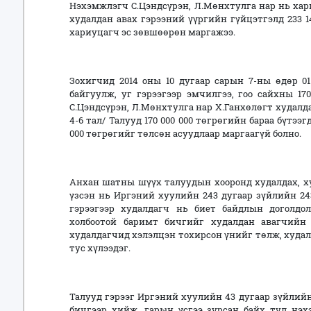
Нэхэмжлэгч С.Цэндсүрэн, Л.Мөнхтулга нар нь хар
худалдан авах гэрээний үүргийн гүйцэтгэлд 233 
хариуцагч эс зөвшөөрөн маргажээ.
Зохигчид 2014 оны 10 дугаар сарын 7-ны өдөр 01
байгуулж, уг гэрээгээр эмчилгээ, гоо сайхны 17
С.Цэндсүрэн, Л.Мөнхтулга нар Х.Ганхөлөгт худалд
4-6 тал/ Талууд 170 000 000 төгрөгийн бараа бүтээ
000 төгрөгийг төлсөн асуудлаар маргаагүй болно.
Анхан шатны шүүх талуудын хооронд худалдах, ху
үзсэн нь Иргэний хуулийн 243 дугаар зүйлийн 243
гэрээгээр
худалдагч нь биет байдлын доголдол
холбоотой баримт бичгийг худалдан авагчийн
худалдагчид хэлэлцэн тохирсон үнийг төлж, худал
тус хүлээ
дэг.
Талууд гэрээг Иргэний хуулийн 43 дугаар зүйлийн 
бичгээр хийж, гарын үсгээ зурсан байх тул нэх