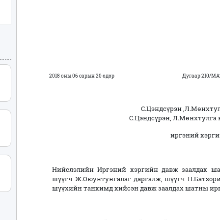
2018 оны 06 сарын 20 өдөр
Дугаар 210/МА
С.Цэндсүрэн ,Л.Мөнхту
С.Цэндсүрэн, Л.Мөнхтулга
иргэний хэрги
Нийслэлийн Иргэний хэргийн давж заалдах ш
шүүгч Ж.Оюунтунгалаг
даргалж, шүүгч
Н.Батзор
шүүхийн танхимд хийсэн давж заалдах шатны ир