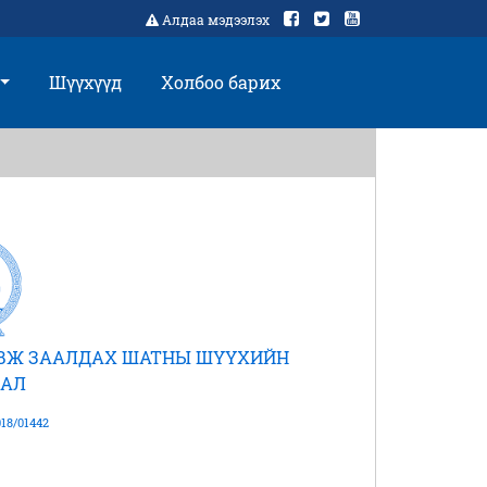
Алдаа мэдээлэх
Шүүхүүд
Холбоо барих
АВЖ ЗААЛДАХ ШАТНЫ ШҮҮХИЙН
АЛ
18/01442