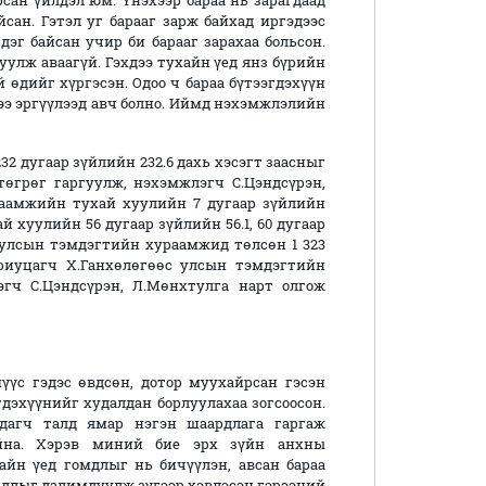
сан үйлдэл юм. Үнэхээр бараа нь зарагдаад
сан. Гэтэл уг барааг зарж байхад иргэдээс
дэг байсан учир би барааг зарахаа больсон.
улж аваагүй. Гэхдээ тухайн үед янз бүрийн
й өдийг хүргэсэн. Одоо ч бараа бүтээгдэхүүн
үнээ эргүүлээд авч болно. Иймд нэхэмжлэлийн
32 дугаар зүйлийн 232.6 дахь хэсэгт заасныг
төгрөг гаргуулж, нэхэмжлэгч С.Цэндсүрэн,
раамжийн
тухай
хуулийн
7
д
угаа
р зүйлий
н
й хуулийн 56 дугаар зүйлийн 56.
1
, 60 дугаар
улсын тэмдэгтийн хураамжид төлсөн 1
323
ариуцагч
Х.Ганхөлөгөөс
улсын тэмдэгтийн
гч С.Цэндсүрэн, Л.Мөнхтулга нарт олго
ж
мүүс гэдэс өвдсөн, дотор муухайрсан гэсэн
гдэхүүнийг худалдан борлуулахаа зогсоосон.
дагч талд ямар нэгэн шаардлага гаргаж
айна. Хэрэв миний бие эрх зүйн анхны
айн үед гомдлыг нь бичүүлэн, авсан бараа
айдлыг далимдуулж зүгээр хэвлэсэн гэрээний