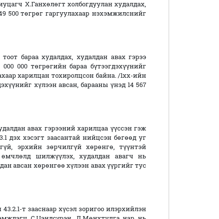
иуцагч Х.Ганхөлөгт холбогдуулан худалдах,
149 500 төгрөг гаргуулахаар нэхэмжилснийг
 тоот бараа худалдах, худалдан авах гэрээ
0 000 000 төгрөгийн бараа бүтээгдэхүүнийг
ахаар харилцан тохиролцсон байна. /1хх-ийн
гдэхүүнийг хүлээн авсан, барааны үнэд 14 567
далдан авах гэрээний харилцаа үүссэн гэж
.1 дэх хэсэгт заасантай нийцсэн бөгөөд уг
гүй, эрхийн зөрчилгүй хөрөнгө, түүнтэй
 өмчлөлд шилжүүлэх, худалдан авагч нь
дан авсан хөрөнгөө хүлээн авах үүргийг тус
43.2.1-т зааснаар хүсэл зоригоо илэрхийлэн
эмжлэгч С.Цэндсүрэн, Л.Мөнхтулга нар нь