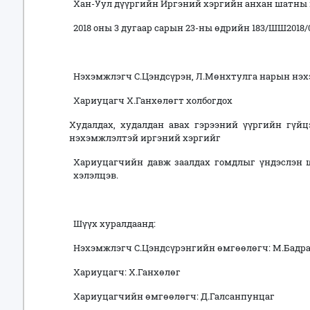
Хан-Уул
дүүргийн Иргэний хэргийн анхан шатны
201
8
оны
3 дугаар
сарын
23-ны
өдрийн
183/ШШ2018/
Нэхэмжлэгч
С.Цэндсүрэн, Л.Мөнхтулга нарын нэ
Хариуцагч Х.Ганхөлөгт холбогдох
Худалдах, худалдан авах гэрээний үүргийн гүйцэ
нэхэмжлэлтэй иргэний хэргийг
Хариуцагчийн давж заалдах гомдлыг үндэслэн 
хэлэлцэв.
Шүүх хуралдаанд:
Нэхэмжлэгч С.Цэндсүрэнгийн өмгөөлөгч: М.Бадр
Хариуцагч: Х.Ганхөлөг
Хариуцагчийн өмгөөлөгч: Д.Галсанпунцаг