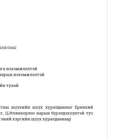
2018/01442
лга нэхэмжлэлтэй
 нарын
нэхэмжлэлтэй
йн тухай
атны шүүхийн шүүх хуралдааныг
Ерөнхий
иг
, Ц.Ичинхорлоо нарын бүрэлдэхүүнтэй тус
гэний хэргийн шүүх хуралдаанаар