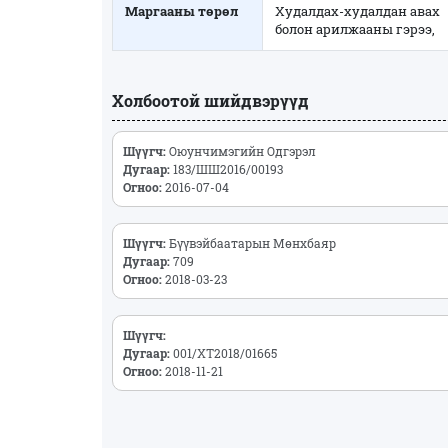
Маргааны төрөл
Худалдах-худалдан авах
болон арилжааны гэрээ,
Холбоотой шийдвэрүүд
Шүүгч:
Оюунчимэгийн Одгэрэл
Дугаар:
183/ШШ2016/00193
Огноо:
2016-07-04
Шүүгч:
Бүүвэйбаатарын Мөнхбаяр
Дугаар:
709
Огноо:
2018-03-23
Шүүгч:
Дугаар:
001/ХТ2018/01665
Огноо:
2018-11-21