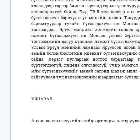
төсөл дээр гараар бичсэн гэрээнд гарын үсэг зуру
зөвшөөрөхгүй байна. Бид ТВ-5 телевизээр анх с
бүтээгдэхүүн борлуулж уг мөнгийг өгсөн. Талуу
баримтуудаар тухайн бүтээгдэхүүн нь Монгол
тогтоогддог. Эрүүл мэндийн хөгжлийн төвөөс ир
нэмэлт бүтээгдэхүүн нь Монгол улсын бүртгэл
тогтоомжийн дагуу хүнсний нэмэлт бүтээгдэхүүн
Улсын Эрүүл мэндийн яамнаас ирүүлсэн албан би
эмийн болон биологийн идэвхит бүтээгдэхүүний б
байна. Хэрэгт цугларсан нотлох баримтаар 
бүртгэгдээгүй, лиценз олгогдоогүй, учир Монгол
Ийм бүтээгдэхүүнийг манай салонд шахаж ашиг о
байгуулсан тул нэхэмжлэлийн шаардлагыг бүхэлд н
ХЯНАВАЛ:
Анхан шатны шүүхийн шийдвэрт өөрчлөлт оруулах 