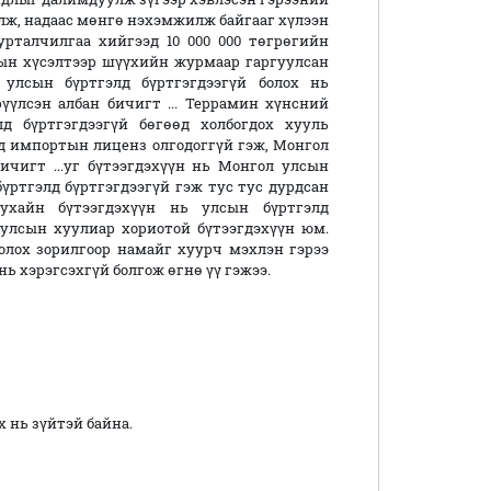
улж, надаас мөнгө нэхэмжилж байгааг хүлээн
урталчилгаа хийгээд 10 000 000 төгрөгийн
дын хүсэлтээр шүүхийн журмаар гаргуулсан
 улсын бүртгэлд бүртгэгдээгүй болох нь
үүлсэн албан бичигт ... Террамин хүнсний
д бүртгэгдээгүй бөгөөд холбогдох хууль
д импортын лиценз олгодоггүй гэж, Монгол
чигт ...уг бүтээгдэхүүн нь Монгол улсын
үртгэлд бүртгэгдээгүй гэж тус тус дурдсан
тухайн бүтээгдэхүүн нь улсын бүртгэлд
 улсын хуулиар хориотой бүтээгдэхүүн юм.
лох зорилгоор намайг хуурч мэхлэн гэрээ
ь хэрэгсэхгүй болгож өгнө үү гэжээ.
нь зүйтэй байна.