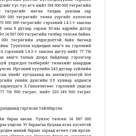
цгийг тус тус өгч нийт 194 000 000 төгрөгийн
00 төгрөгийг нөгөө талдаа реклам зар
000 000 төгрөгийг төлөх үүргийг хүлээсэн
0 000 000 төгрөгийг гэрээний 1.4.1-т заасны
15 оны 5 дугаар сарын 30-ны өдрийн дотор
т 14 567 000 төгрөгийн төлбөр төлсөн байна.
 000 төгрөгийн үлдэгдэлтэй байх бөгөөд
йна. Түүнчлэн худалдан авагч нь гэрээний
ул гэрээний 1.4.2-т заасны дагуу нийт 77 716
ан авагч талын дээрх байдлаар гэрээгээр
аруй үлдэгдэл төлбөрийг төлөхийг шаардаж
үүлсэн. Иргэний хуулийн 243 дугаар зүйлийн
заасан үнийг хугацаанд нь шилжүүлээгүй бол
үргийн үнийн дүнгийн 0.5 хувиар алданги
 хариуцагч Х.Ганхөлөгөөс гэрээний үндсэн
77 716 500 төгрөг, нийт 233 149 500 төгрөг
ралдаанд гаргасан тайлбартаа:
н бараа авсан. Үүнээс төлсөн 14 567 000
раа үлдсэн. Уг бараагаа буцаан өгөх хүсэлтэй
өрсдөө манай барааг зараад өгөөч гэж ирсэн.