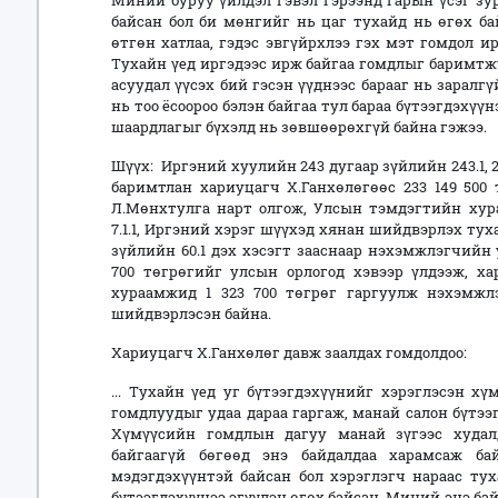
Миний буруу үйлдэл гэвэл гэрээнд гарын үсэг зур
байсан бол би мөнгийг нь цаг тухайд нь өгөх бай
өтгөн хатлаа, гэдэс эвгүйрхлээ гэх мэт гомдол ир
Тухайн үед иргэдээс ирж байгаа гомдлыг баримтжу
асуудал үүсэх бий гэсэн үүднээс барааг нь заралгү
нь тоо ёсоороо бэлэн байгаа тул бараа бүтээгдэхү
шаардлагыг бүхэлд нь зөвшөөрөхгүй байна гэжээ.
Шүүх:
Иргэний хуулийн 243 дугаар зүйлийн 243.1, 2
баримтлан хариуцагч Х.Ганхөлөгөөс 233 149 500 
Л.Мөнхтулга нарт олгож, Улсын
т
эмдэгтийн ху
7.1.1,
Иргэний хэрэг шүүхэд хянан шийдвэрлэх туха
зүйлийн 60.1 дэх хэсэгт зааснаар
нэхэмжлэгчийн 
700 төгрөгийг улсын орлогод хэвээр үлдээж, х
хураамжид 1
323
700 төгрөг гаргуулж нэхэмжлэ
шийдвэрлэсэн байна.
давж заалдах гомдолдоо:
Хариуцагч Х.Ганхөлөг
..
. Тухайн үед уг бүтээгдэхүүнийг хэрэглэсэн хү
гомдлуудыг удаа дараа гаргаж, манай салон бүтээ
Хүмүүсийн гомдлын дагуу манай зүгээс худал
байгаагүй бөгөөд энэ байдалдаа харамсаж б
мэдэгдэхүүнтэй байсан бол хэрэглэгч нараас тух
бүтээгдэхүүнээ эгүүлэн өгөх байсан. Миний энэ б