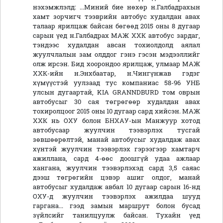
нэхэмжлэлд: ...Миний бие нөхөр н.Галбадрахын
хамт зорчигч тээврийн автобус худалдан авах
талаар ярилцаж байсан бөгөөд 2015 оны 8 дугаар
сарын үед н.Галбадрах МАЖ ХХК автобус зардаг,
тэндээс худалдан авсан тохиолдолд аялал
жуулчлалын зам олддог гэнэ гэсэн мэдээллийг
олж ирсэн. Бид хоорондоо ярилцаж, улмаар МАЖ
ХХК-ийн н.Энхбаатар, н.Чингүнжав гэдэг
хүмүүстэй уулзаад тус компаниас 58-96 УНБ
улсын дугаартай, KIA GRANNDBURD том оврын
автобусыг 30 сая төгрөгөөр худалдан авах
тохиролцоог 2015 оны 10 дугаар сард хийсэн. МАЖ
ХХК нь ОХУ болон БНХАУ-ын Манжуур хотод
автобусаар жуулчин тээвэрлэх тусгай
зөвшөөрөлтэй, манай автобусыг худалдаж авах
хүнтэй жуулчин тээвэрлэх гэрээгээр хамтарч
ажиллана, сард 4-өөс доошгүй удаа ажлаар
хангана, жуулчин тээвэрлэхэд сард 3,5 саяас
дээш төгрөгийн цэвэр ашиг олдог, манай
автобусыг худалдаж авбал 10 дугаар сарын 16-нд
ОХУ-д жуулчин тээвэрлэх ажилдаа шууд
гаргана... гээд замын маршрут болон бусад
зүйлсийг танилцуулж байсан. Тухайн үед