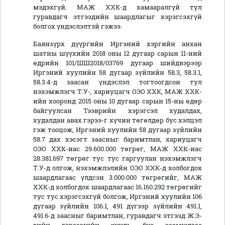
мэдэхгүй. МАЖ ХХК-д хамааралгүй тул
гуравдагч этгээдийн шаардлагыг хэрэгсэхгүй
болгох үндэслэлтэй гэжээ.
Баянзүрх дүүргийн Иргэний хэргийн анхан
шатны шүүхийн 2018 оны 12 дугаар сарын 11-ний
өдрийн 101/ШШ2018/03769 дугаар шийдвэрээр
Иргэний хуулийн 58 дугаар зүйлийн 58.3, 58.3.1,
58.3.4-д заасан үндэслэл тогтоогдсон тул
нэхэмжлэгч Т.У-, хариуцагч ОЭО ХХК, МАЖ ХХК-
ийн хооронд 2015 оны 10 дугаар сарын 15-ны өдөр
байгуулсан Тээврийн хэрэгсэл худалдах,
худалдан авах гэрээ-г хүчин төгөлдөр бус хэлцэл
гэж тооцож, Иргэний хуулийн 58 дугаар зүйлийн
58.7 дах хэсэгт заасныг баримтлан, хариуцагч
ОЭО ХХК-иас 29.600.000 төгрөг, МАЖ ХХК-иас
28.381.697 төгрөг тус тус гаргуулан нэхэмжлэгч
Т.У-д олгож, нэхэмжлэлийн ОЭО ХХК-д холбогдох
шаардлагаас үлдсэн 3.000.000 төгрөгийг, МАЖ
ХХК-д холбогдох шаардлагаас 16.160.292 төгрөгийг
тус тус хэрэгсэхгүй болгож, Иргэний хуулийн 106
дугаар зүйлийн 106.1, 491 дүгээр зүйлийн 491.1,
491.6-д заасныг баримтлан, гуравдагч этгээд Ж.Э-