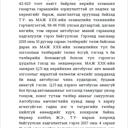
42-623 тоот хаягт байрлах өөрийн эзэмшил
газартаа гараашийн зориулалттай үл хөдлөх эд
хөрөнгийг барьж, ашиглалтад оруулаад байхад
Т.У- нь МАЖ ХХК-ийн эзэмшлийн техникийн
гэрчилгээтэй, 58-96 УНБ улсын дугаартай, цагаан
өнгийн, том оврын автобусыг манай гараашид
хадгалуулж гэрээ байгуулсан. Гэрээнд зааснаар
2015 оны 10 дугаар сараас төлбөрийг төлж байснаа
дараа нь МАЖ ХХК-ийн эзэмшлийнх тул би
зогсоолын төлбөрийг төлөх ёсгүй, тэгээд ч би
төлбөрийн боломжгүй болсон тул гэрээгээ
цуцалъя гэхэд нь зөвшөөрсөн. МАЖ ХХК-ийн
захирал Ц.П-ид өөрийнхөө автобусыг авч манай
зогсоолыг яаралтай чөлөөлж өгөхийг шаардахад
би наад автобусыг чинь худалдсан, буцааж
авахгүй гэсэн. Ц.П-ид хэрвээ автобусаа авахгүй
бол бусад автомашиныг зогсоолд тавиулдаг үнээр
тооцож, хоног тутам төлбөр авахыг сануулсан.
Автобусны өмчлөгчийн хувьд ямар ч хариу
өгөөгүйгээс гадна нэг ч төгрөгийн төлбөр
хийлгүй өнөөдрийг хүрч, хохироож байна.
Өөрөөр хэлбэл, Ж.Э-, Т.У- нарын хооронд
байгуулсан хадгалалтын гэрээ 2017 оны 4 сарын