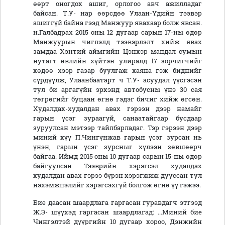
өөрт оногдох ашиг, орлогоо авч ажилладаг
байсан. Т.У- нар өөрсдөө Улаан-Үдийн тээвэр
ашиггүй байна гээд Манжуур явахаар болж явсан.
н.Галбадрах 2015 оны 12 дугаар сарын 17-ны өдөр
Манжуурын чиглэлд тээвэрлэлт хийж явах
замдаа Хэнтий аймгийн Цэнхэр мандал сумын
нутагт өвлийн хүйтэн улиралд 17 зорчигчийг
хөдөө хээр газар буулгаж хаяна гэж биднийг
сүрдүүлж, Улаанбаатарт ч Т.У- асуудал үүсгэсэн
тул би аргагүйн эрхэнд автобусны үнэ 30 сая
төгрөгийг буцаан өгнө гэдэг бичиг хийж өгсөн.
Худалдах-худалдан авах гэрээн дээр намайг
гарын үсэг зураагүй, санаатайгаар бусдаар
зуруулсан мэтээр тайлбарладаг. Тэр гэрээн дээр
миний хүү П.Чингүнжав гарын үсэг зурсан нь
үнэн, гарын үсэг зурсныг хүлээн зөвшөөрч
байгаа. Иймд 2015 оны 10 дугаар сарын 15-ны өдөр
байгуулсан Тээврийн хэрэгсэл худалдах
худалдан авах гэрээ бүрэн хэрэгжиж дууссан тул
нэхэмжпэлийг хэрэгсэхгүй болгож өгнө үү гэжээ.
Бие даасан шаардлага гаргасан гуравдагч этгээд
Ж.Э- шүүхэд гаргасан шаардлагад: ...Миний бие
Чингэлтэй дүүргийн 10 дугаар хороо, Дэнжийн