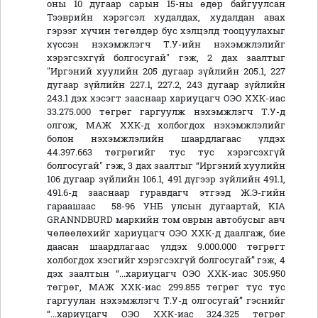
оны 10 дугаар сарын 15-ны өдөр байгуулсан
Тээврийн хэрэгсэл худалдах, худалдан авах
гэрээг хүчин төгөлдөр бус хэлцэлд тооцуулахыг
хүссэн нэхэмжлэгч Т.У-ийн нэхэмжлэлийг
хэрэгсэхгүй болгосугай" гэж, 2 дах заалтыг
"Иргэний хуулийн 205 дугаар зүйлийн 205.1, 227
дугаар зүйлийн 227.1, 227.2, 243 дугаар зүйлийн
243.1 дэх хэсэгт зааснаар хариуцагч ОЭО ХХК-иас
33.275.000 төгрөг гаргуулж нэхэмжлэгч Т.У-д
олгож, МАЖ ХХК-д холбогдох нэхэмжлэлийг
болон нэхэмжлэлийн шаардлагаас үлдэх
44.397.663 төгрөгийг тус тус хэрэгсэхгүй
болгосугай" гэж, 3 дах заалтыг “Иргэний хуулийн
106 дугаар зүйлийн 106.1, 491 дүгээр зүйлийн 491.1,
491.6-д зааснаар гуравдагч этгээд Ж.Э-гийн
гараашаас 58-96 УНБ улсын дугаартай, KIA
GRANNDBURD маркийн том оврын автобусыг авч
чөлөөлөхийг хариуцагч ОЭО ХХК-д даалгаж, бие
даасан шаардлагаас үлдэх 9.000.000 төгрөгт
холбогдох хэсгийг хэрэгсэхгүй болгосугай” гэж, 4
дэх заалтын “...хариуцагч ОЭО ХХК-иас 305.950
төгрөг, МАЖ ХХК-иас 299.855 төгрөг тус тус
гаргуулан нэхэмжлэгч Т.У-д олгосугай” гэснийг
“...хариуцагч ОЭО ХХК-иас 324.325 төгрөг