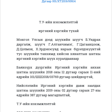
Дугаар 001/ХТ2019/00914
Т.У-ийн нэхэмжлэлтэй
иргэний хэргийн тухай
Монгол Улсын дээд шүүхийн шүүгч Б.Ундрах
даргалж, шүүгч Г.Алтанчимэг, Г.Цагаанцоож,
Д.Цолмон, Х.Эрдэнэсувд нарын бүрэлдэхүүнтэй
тус шүүхийн танхимд хийсэн хяналтын шатны
иргэний
хэргийн шүүх хуралдаанаар
Баянзүрх дүүргийн Иргэний хэргийн анхан
шатны шүүхийн 2018 оны 12 дугаар сарын 11-ний
өдрийн 101/ШШ2018/03769 дугаар шийдвэртэй,
Нийслэлийн Иргэний хэргийн давж заалдах
шатны шүүхийн 2019 оны 02 дугаар сарын 27-ны
өдрийн 387 дугаар магадлалтай,
Т.У-ийн нэхэмжлэлтэй