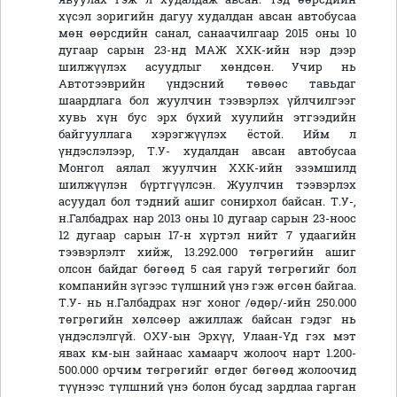
хүсэл зоригийн дагуу худалдан авсан автобусаа
мөн өөрсдийн санал, санаачилгаар 2015 оны 10
дугаар сарын 23-нд МАЖ ХХК-ийн нэр дээр
шилжүүлэх асуудлыг хөндсөн. Учир нь
Автотээврийн үндэсний төвөөс тавьдаг
шаардлага бол жуулчин тээвэрлэх үйлчилгээг
хувь хүн бус эрх бүхий хуулийн этгээдийн
байгууллага хэрэгжүүлэх ёстой. Ийм л
үндэслэлээр, Т.У- худалдан авсан автобусаа
Монгол аялал жуулчин ХХК-ийн эзэмшилд
шилжүүлэн бүртгүүлсэн. Жуулчин тээвэрлэх
асуудал бол тэдний ашиг сонирхол байсан. Т.У-,
н.Галбадрах нар 2013 оны 10 дугаар сарын 23-ноос
12 дугаар сарын 17-н хүртэл нийт 7 удаагийн
тээвэрлэлт хийж, 13.292.000 төгрөгийн ашиг
олсон байдаг бөгөөд 5 сая гаруй төгрөгийг бол
компанийн зүгээс түлшний үнэ гэж өгсөн байгаа.
Т.У- нь н.Галбадрах нэг хоног /өдөр/-ийн 250.000
төгрөгийн хөлсөөр ажиллаж байсан гэдэг нь
үндэслэлгүй. ОХУ-ын Эрхүү, Улаан-Үд гэх мэт
явах км-ын зайнаас хамаарч жолооч нарт 1.200-
500.000 орчим төгрөгийг өгдөг бөгөөд жолоочид
түүнээс түлшний үнэ болон бусад зардлаа гарган