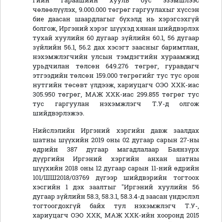
гийн гараашийн хууль бус эзэмшлээс
чөлөөлүүлэх, 9.000.000 төгрөг гаргуулахыг хүссэн
бие даасан шаардлагыг бүхэлд нь хэрэгсэхгүй
болгож, Иргэний хэрэг шүүхэд хянан шийдвэрлэх
тухай хуулийн 60 дугаар зүйлийн 60.1, 56 дугаар
зүйлийн 56.1, 56.2 дах хэсэгт заасныг баримтлан,
нэхэмжлэгчийн улсын тэмдэгтийн хураамжид
урьдчилан төлсөн 649.276 төгрөг, гуравдагч
этгээдийн төлсөн 159.000 төгрөгийг тус тус орон
нутгийн төсөвт үлдээж, хариуцагч ОЭО ХХК-иас
305.950 төгрөг, МАЖ ХХК-иас 299.855 төгрөг тус
тус гаргуулан нэхэмжлэгч Т.У-д олгож
шийдвэрлэжээ.
Нийслэлийн Иргэний хэргийн давж заалдах
шатны шүүхийн 2019 оны 02 дугаар сарын 27-ны
өдрийн 387 дугаар магадлалаар Баянзүрх
дүүргийн Иргэний хэргийн анхан шатны
шүүхийн 2018 оны 12 дугаар сарын 11-ний өдрийн
101/ШШ2018/03769 дүгээр шийдвэрийн тогтоох
хэсгийн 1 дэх заалтыг "Иргэний хуулийн 56
дугаар зүйлийн 58.3, 58.3.1, 58.3.4-д заасан үндэслэл
тогтоогдохгүй байх тул нэхэмжлэгч Т.У-,
хариуцагч ОЭО ХХК, МАЖ ХХК-ийн хооронд 2015