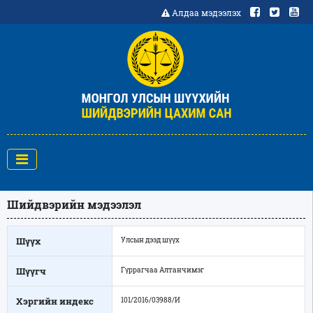
Алдаа мэдээлэх
Шийдвэрийн мэдээлэл
Шүүх
Улсын дээд шүүх
Шүүгч
Гүррагчаа Алтанчимэг
Хэргийн индекс
101/2016/03988/И