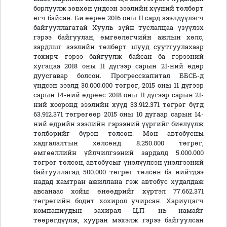
борлуулж зөвхөн үндсэн зээлийн хүүний төлбөрт
өгч байсан. Би өөрөө 2016 оны 11 сард зээлдүүлэгч
байгууллагатай Хууль зүйн туслалцаа үзүүлэх
гэрээ байгуулан, өмгөөлөгчийн ажлын хөлс,
зардлыг зээлийн төлбөрт шууд суутгуулахаар
тохирч гэрээ байгуулж байсан ба гэрээний
хугацаа 2018 оны 11 дүгээр сарын 21-ний өдөр
дуусгавар болсон. Прогресскапитал ББСБ-д
үндсэн зээлд 30.000.000 төгрөг, 2015 оны 11 дүгээр
сарын 14-ний өдрөөс 2018 оны 11 дүгээр сарын 21-
ний хооронд зээлийн хүүд 33.912.371 төгрөг бүгд
63.912.371 төгрөгөөр 2015 оны 10 дугаар сарын 14-
ний өдрийн зээлийн гэрээний үүргийг биелүүлж
төлбөрийг бүрэн төлсөн. Мөн автобусны
хадгалалтын хөлсөнд 8.250.000 төгрөг,
өмгөөллийн үйлчилгээний зардалд 5.000.000
төгрөг төлсөн, автобусыг үнэлүүлсэн үнэлгээний
байгууллагад 500.000 төгрөг төлсөн ба нийтдээ
надад хамтран ажиллана гэж автобус худалдаж
авсанаас хойш өнөөдрийг хүртэл 77.662.371
төгрөгийн бодит хохирол учирсан. Хариуцагч
компаниудын захирал Ц.П- нь намайг
төөрөгдүүлж, хууран мэхэлж гэрээ байгуулсан