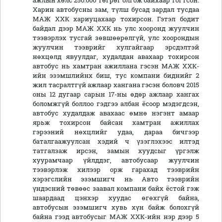
ажлын хөлс 250.000 төгрөг олгож байхаар тогтсон.
Харин автобусны зам, түлш бусад зардал тусдаа
МАЖ ХХК хариуцахаар тохирсон. Гэтэл бодит
байдал дээр МАЖ ХХК нь улс хооронд жуулчин
тээвэрлэх тусгай зөвшөөрөлгүй, улс хоорондын
жуулчин тээврийг хулгайгаар эрсдэлтэй
нөхцөлд явуулдаг, худалдан авахаар тохирсон
автобус нь хамтран ажиллана гэсэн МАЖ ХХК-
ийн эзэмшлийнх биш, тус компани биднийг 2
жил тасралтгүй ажлаар хангана гэсэн боловч 2015
оны 12 дугаар сарын 17-ны өдөр ажлаар хангах
боломжгүй боллоо гэдгээ албан ёсоор мэдэгдсэн,
автобус худалдаж авахаас өмнө нэгэнт амаар
ярьж тохирсон байсан хамтран ажиллах
гэрээний нөхцлийг удаа, дараа бичгээр
баталгаажуулсан хэдий ч үзэглэхээс илтэд
татгалзаж ирсэн, замын хуудсыг үргэлж
хуурамчаар үйлддэг, автобусаар жуулчин
тээвэрлэж хилээр орж гарахад тээврийн
хэрэгслийн эзэмшигч нь Авто тээврийн
үндэсний төвөөс заавал компани байх ёстой гэж
шаардаад цэнхэр хуудас өгөхгүй байна,
автобусын эзэмшигч хувь хүн байж болохгүй
байна гээд автобусыг МАЖ ХХК-ийн нэр дээр 5