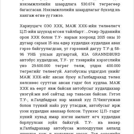
нэхэмжлэлийн шаардлага 530.674 төгрөгөөр
багасгасан. Нэхэмжлэлийн шаардлагыг бүхэлд нь
хангаж өгнө үү гэжээ.
Хариуцагч ОЭО ХХК, МАЖ ХХК-ийн төлөөлөгч
Ц.П-ийн шүүхэд өгсөн тайлбарт: ...Очир-Эрдэнийн
орон ХХК болон Т.У- нарын хооронд 2015 оны 10
дугаар сарын 15-ны өдөр худалдах-худалдан авах
гэрээ байгуулагдсан, уг гэрээний дагуу Т.У-д 58-
96 УНБ улсын дугаартай, KIA GRANNDBURD
автобус худалдсан, Т.У- уг тээврийн хэрэгслийн
үнэ 29.600.000 төгрөг төлж, үлдэх 400.000
төгрөгийг төлөөгүй. Автобусны үлдэгдэл үнийг
МАЖ ХХК-ийг авсан буюу н.Галбадрахад төлөх
хөлснөөс суутган авсан гэдэг бол худлаа. МАЖ
ХХК нь өөрт явж байсан автобусыг худалдахаар
үнэгүй.мн вэб сайтад зар тавьсан байсан. Гэтэл
Т.У-, н.Галдбадрах нар манай хүү П.Чингүнжав
болон түүний найз руу утасдаж, автобусыг ирж
үзэн худалдан авахаар болсон. Түүнээс Ц.П- гэдэг
хүний хувьд ямар нэгэн амлалт өгч худалдан
борлуулсан зүйл байхгүй. Т.У- нь нөхөр
н.Галбадрахаар автобусаа жолоодуулан аялалд
явуулах гэж л худалдаж авсан. Тэд өөрсдийн