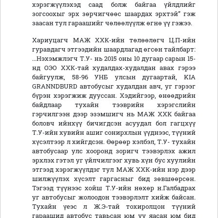
хэрэгжүүлэхэд саад болж байгаа үйлдлийг
зогсоохыг эрх зөрчигчөөс шаардах эрхтэй” гэж
заасан тул гараашийг чөлөөлүүлж өгнө үү гэжээ.
Хариуцагч МАЖ ХХК-ийн төлөөлөгч Ц.П-ийн
гуравдагч этгээдийн шаардлагад өгсөн тайлбарт:
...Нэхэмжлэгч Т.У- нь 2015 оны 10 дугаар сарын 15-
нд ОЭО ХХК-тай худалдах-худалдан авах гэрээ
байгуулж, 58-96 УНБ улсын дугаартай, KIA
GRANNDBURD автобусыг худалдан авч, уг гэрээг
бүрэн хэрэгжиж дууссан. Хэдийгээр, өнөөдрийн
байдлаар тухайн тээврийн хэрэгслийн
гэрчилгээн дээр эзэмшигч нь МАЖ ХХК байгаа
боловч ийнхүү бичигдсэн асуудал бол гагцхүү
Т.У-ийн хувийн ашиг сонирхлын үүднээс, түүний
хүсэлтээр л хийгдсэн. Өөрөөр хэлбэл, Т.У- тухайн
автобусаар улс хооронд зоригч тээвэрлэх ажил
эрхлэх гэтэл уг үйлчилгээг хувь хүн бус хуулийн
этгээд хэрэгжүүлдэг тул МАЖ ХХК-ийн нэр дээр
шилжүүлэх хүсэлт гаргасныг бид зөвшөөрсөн.
Тэгээд түүнээс хойш Т.У-ийн нөхөр н.Галбадрах
уг автобусыг жолоодон тээвэрлэлт хийж байсан.
Тухайн үеэс л Ж.Э-тай тохиролцон түүний
гараашид автобус тавьсан юм уу яасан юм бид