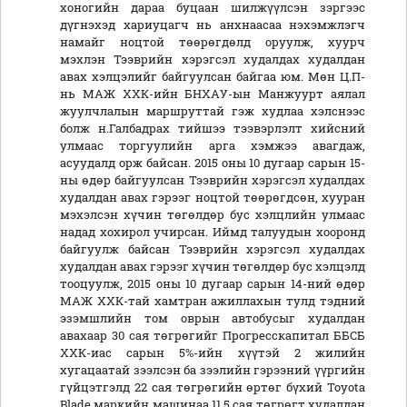
хоногийн дараа буцаан шилжүүлсэн зэргээс
дүгнэхэд хариуцагч нь анхнаасаа нэхэмжлэгч
намайг ноцтой төөрөгдөлд оруулж, хуурч
мэхлэн Тээврийн хэрэгсэл худалдах худалдан
авах хэлцэлийг байгуулсан байгаа юм. Мөн Ц.П-
нь МАЖ ХХК-ийн БНХАУ-ын Манжуурт аялал
жуулчлалын маршруттай гэж худлаа хэлснээс
болж н.Галбадрах тийшээ тээвэрлэлт хийсний
улмаас торгуулийн арга хэмжээ авагдаж,
асуудалд орж байсан. 2015 оны 10 дугаар сарын 15-
ны өдөр байгуулсан Тээврийн хэрэгсэл худалдах
худалдан авах гэрээг ноцтой төөрөгдсөн, хууран
мэхэлсэн хүчин төгөлдөр бус хэлцлийн улмаас
надад хохирол учирсан. Иймд талуудын хооронд
байгуулж байсан Тээврийн хэрэгсэл худалдах
худалдан авах гэрээг хүчин төгөлдөр бус хэлцэлд
тооцуулж, 2015 оны 10 дугаар сарын 14-ний өдөр
МАЖ ХХК-тай хамтран ажиллахын тулд тэдний
эзэмшлийн том оврын автобусыг худалдан
авахаар 30 сая төгрөгийг Прогресскапитал ББСБ
ХХК-иас сарын 5%-ийн хүүтэй 2 жилийн
хугацаатай зээлсэн ба зээлийн гэрээний үүргийн
гүйцэтгэлд 22 сая төгрөгийн өртөг бүхий Toyota
Blade маркийн машинаа 11,5 сая төгрөгт худалдан