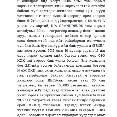
н.Галбадрах бид хоёрт 2006 оны том оврын
зорчигч тээвэрлэлт хийх зориулалттай автобус
байсан тул хамтарч ажиллая гэхэд Ц.П- шууд
татгалзсан. Ингээд бидний хооронд яриа хөөрөө
болж байгаад 2004 онд үйлдвэрлэгдсэн, 58-96 УНБ
улсын дугаартай, KIA GRANNDBURD том оврын
автобусыг 30 сая төгрөгөөр авахаар болж, аялал
жуулчлалын тээвэрлэлт хийхэд өндөр орлого
олох боломжтой гэдгийг тайлбарлан итгүүлсэн
тул бид банк бус санхүүгийн байгууллага /ББСБ/-
аас зээл хүссэн. 2015 оны 10 дугаар сарын 15-ны
өдөр гэрээ, хэлцэл хийх болтол гэнэт өөр ОЭО
ХХК-тай гэрээг байгуулах болсон. Энэ компани
бол Ц.П-ийн үүсгэн байгуулсан компани бөгөөд
МАЖ ХХК-ийн охин компани, ямар ч асуудалгүй
гэж тайлбарлаж байсан. Ямартай ч гэрээгээ
хийхээр болж ББСБ-аас авсан зээл 30 сая
төгрөгөөс, би өөрөө 400.000 төгрөгийг автобус
жолоодох н.Галбадрахад итгэмжлэл өгөх, даатгал
хийх зэрэгт зарцуулсан байсан тул бэлэн байсан
29,6 сая төгрөгийг гэрээ хийсэн Очир-Эрдэнийн
орон ХХК-д тушаасан. Тэдэнд итгэж өндөр
хувийн хүүтэй зээл авч 2015 оны 10 сарын 15-ны
өдөр Тээврийн хэрэгсэл худалдах худалдан авах