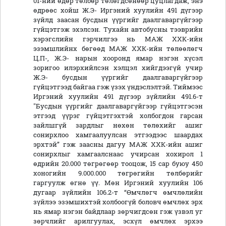
01-ний өдөр төлбөр төлөгдсөнөөр цуцлагдаж, энэ
өдрөөс хойш Ж.Э- Иргэний хуулийн 491 дүгээр
зүйлд заасан бусдын үүргийг даалгаваргүйгээр
гүйцэтгэж эхэлсэн. Тухайн автобусны тээврийн
хэрэгслийн гэрчилгээ нь МАЖ ХХК-ийн
эзэмшлийнх бөгөөд МАЖ ХХК-ийн төлөөлөгч
Ц.П-, Ж.Э- нарын хооронд ямар нэгэн хүсэл
зоригоо илэрхийлсэн хэлцэл хийгдээгүй учир
Ж.Э- бусдын үүргийг даалгаваргүйгээр
гүйцэтгээд байгаа гэж үзэх үндэслэлтэй. Тиймээс
Иргэний хуулийн 491 дүгээр зүйлийн 491.6-т
"Бусдын үүргийг даалгаваргүйгээр гүйцэтгэсэн
этгээд үүрэг гүйцэтгэхтэй холбогдон гарсан
зайлшгүй зардлыг нөхөн төлөхийг ашиг
сонирхлоо хамгаалуулсан этгээдээс шаардах
эрхтэй” гэж заасны дагуу МАЖ ХХК-ийн ашиг
сонирхлыг хамгаалснаас учирсан хохирол 1
өдрийн 20.000 төгрөгөөр тооцож, 15 cap буюу 450
хоногийн 9.000.000 төгрөгийн төлбөрийг
гаргуулж өгнө үү. Мөн Иргэний хуулийн 106
дугаар зүйлийн 106.2-т “Өмчлөгч өмчлөлийн
зүйлээ эзэмшихтэй холбоогүй боловч өмчлөх эрх
нь ямар нэгэн байдлаар зөрчигдсөн гэж үзвэл уг
зөрчлийг арилгуулах, эсхүл өмчлөх эрхээ