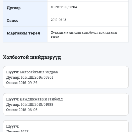
Дугаар
001/ХТ2019/00914
Огноо
2019-06-13
Маргааны төрөл
Худалдах-худалдан авах болон арилжааны
гэрээ,
Холбоотой шийдвэрүүд
Шүүгч:
Баярсайханы Ундраа
Дугаар:
101/ШШ2016/05961
Огноо:
2016-09-26
Шүүгч:
Дамдинжавын Ганболд
Дугаар:
101/ШШ2018/01988
Огноо:
2018-06-06
Шүүгч:
Дугаар:
1927