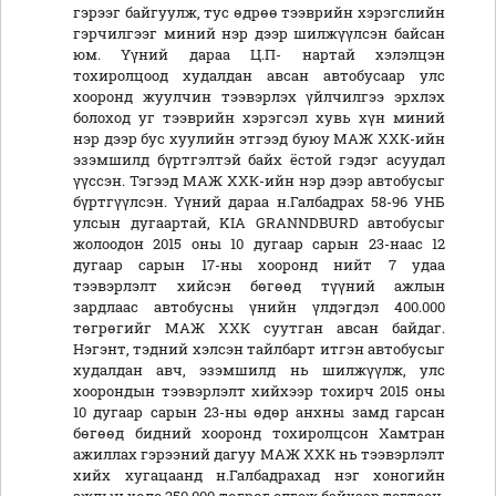
гэрээг байгуулж, тус өдрөө тээврийн хэрэгслийн
гэрчилгээг миний нэр дээр шилжүүлсэн байсан
юм. Үүний дараа Ц.П- нартай хэлэлцэн
тохиролцоод худалдан авсан автобусаар улс
хооронд жуулчин тээвэрлэх үйлчилгээ эрхлэх
болоход уг тээврийн хэрэгсэл хувь хүн миний
нэр дээр бус хуулийн этгээд буюу МАЖ ХХК-ийн
эзэмшилд бүртгэлтэй байх ёстой гэдэг асуудал
үүссэн. Тэгээд МАЖ ХХК-ийн нэр дээр автобусыг
бүртгүүлсэн. Үүний дараа н.Галбадрах 58-96 УНБ
улсын дугаартай, KIA GRANNDBURD автобусыг
жолоодон 2015 оны 10 дугаар сарын 23-наас 12
дугаар сарын 17-ны хооронд нийт 7 удаа
тээвэрлэлт хийсэн бөгөөд түүний ажлын
зардлаас автобусны үнийн үлдэгдэл 400.000
төгрөгийг МАЖ ХХК суутган авсан байдаг.
Нэгэнт, тэдний хэлсэн тайлбарт итгэн автобусыг
худалдан авч, эзэмшилд нь шилжүүлж, улс
хоорондын тээвэрлэлт хийхээр тохирч 2015 оны
10 дугаар сарын 23-ны өдөр анхны замд гарсан
бөгөөд бидний хооронд тохиролцсон Хамтран
ажиллах гэрээний дагуу МАЖ ХХК нь тээвэрлэлт
хийх хугацаанд н.Галбадрахад нэг хоногийн