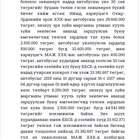
болохоо зөвшөөрч надад автобусны үнэ 30 сая
төгрөгийг буцаан төлнө гэсэн зөвшөөрөл бүхий
бичиг хийж өгсөн. Иймд, хариуцагч Очир-
Эрдэнийн орон ХХК-иас автобусны үнэ 29.600.000
төгрөг, энэхүү эрх зүйн маргааны улмаас хууль
зүйн зөвлөгөө авахад зарцуулсан буюу
өмгөөлөгчид төлсөн зардлын тал хувь болох
2.500.000 төгрөг, автобусыг үнэлүүлсэн зардалд
500.000 төгрөг бүгд 32.600.000 төгрөг, мөн
хариуцагч МАЖ ХХК-иас автобусны үнэ 400.000
төгрөг, автобусыг худалдаж авахад зээлсэн 30 сая
төгрөгийн зээлийн хүү буюу ББСБ-д зээлийн хүүг
надад учирсан хохирол гэж үзэж 33.381.697 төгрөг,
автобусыг 2015 оны 10 дугаар сарын 16-с 2017 оны
04 дүгээр сарын 01-ний өдөр хүртэл хадгалуулсан
хөлс төлбөрт 8.250.000 төгрөг, энэхүү эрх зүйн
маргааны улмаас хууль зүйн зөвлөгөө авахад
зарцуулсан буюу өмгөөлөгчид төлсөн зардлын
тал хувь болох 2.500.000 төгрөг бүгд 44.541.989
төгрөгийг нэхэмжилж байна. Энэ шүүх
хуралдаанаас өмнө ББСБ-д зээлийн хүүд 33.912.371
төгрөг төлсөн гэж нэхэмжилсэн байсан бөгөөд
дахин тооцоолол хийхэд 33.381.697 төгрөг байгаа
тул эл үндэслэлээр МАЖ ХХК-д холбогдох