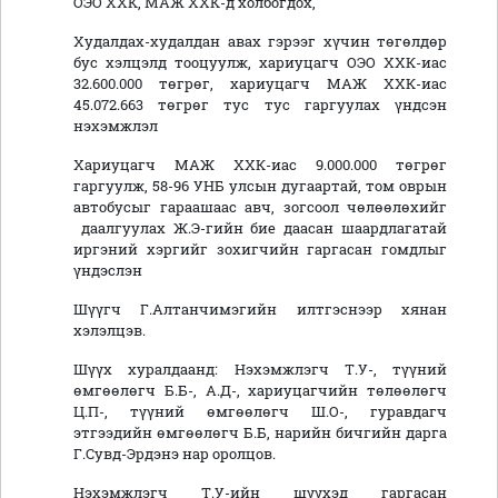
ОЭО ХХК, МАЖ ХХК-д холбогдох,
Худалдах-худалдан авах гэрээг хүчин төгөлдөр
бус хэлцэлд тооцуулж, хариуцагч ОЭО ХХК-иас
32.600.000 төгрөг, хариуцагч МАЖ ХХК-иас
45.072.663 төгрөг тус тус гаргуулах үндсэн
нэхэмжлэл
Хариуцагч МАЖ ХХК-иас 9.000.000 төгрөг
гаргуулж, 58-96 УНБ улсын дугаартай, том оврын
автобусыг гараашаас авч, зогсоол чөлөөлөхийг
даалгуулах Ж.Э-гийн бие даасан шаардлагатай
иргэний хэргийг зохигчийн гаргасан гомдлыг
үндэслэн
Шүүгч Г.Алтанчимэгийн илтгэснээр хянан
хэлэлцэв.
Шүүх хуралдаанд: Нэхэмжлэгч Т.У-, түүний
өмгөөлөгч Б.Б-, А.Д-, хариуцагчийн төлөөлөгч
Ц.П-, түүний өмгөөлөгч Ш.О-, гуравдагч
этгээдийн өмгөөлөгч Б.Б, нарийн бичгийн дарга
Г.Сувд-Эрдэнэ нар оролцов.
Нэхэмжлэгч Т.У-ийн шүүхэд гаргасан