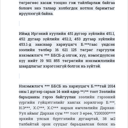
төгрөгөөс хасаж тооцно гэж тайлбарлаж байгаа
боловч энэ талаар холбогдох нотлох баримтыг
ирүүлээгүй байна.
Иймд Иргэний хуулийн 451 дүгээр зүйлийн 451.1,
452 дугаар зүйлийн 452.2, 453 дугаар зүйлийн
453.1-д зааснаар хариуцагч Б.***гаас үндсэн
зээлийн төлбөр 16 621 125 төгрөг гаргуулж
нэхэмжлэгч *** ББСБ-д олгож, хүү, нэмэгдүүлсэн
хүү нийт 19 901 855 төгрөгийн нэхэмжлэлийн
шаардлагыг хэрэгсэхгүй болгох нь зүйтэй.
Нэхэмжлэгч *** ББСБ нь хариуцагч Б.***тай 2014
оны 1 дүгээр сарын 14-ний өдөр **/** тоот Зээлийн
барьцааны гэрээ байгуулан
зээлийн гэрээний
үүргийн гүйцэтгэлийг хангах зорилгоор Б.***,
Н.Э***, Х.С***, Х.С*** нарын өмчлөлийн Дархан-
Уул аймаг Дархан сум *** тоот 3 өрөө, Ү200300****
эрхийн улсын бүртгэлийн дугаартай, 38 м2
талбайтай орон сууцыг барьцаалсан болох нь