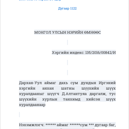
Дугаар 1122
МОНГОЛ УЛСЫН НЭРИЙН ӨМНӨӨС
Хэргийн индекс
: 135/2016/
00842/И
Дархан-Уул
аймаг дахь сум дундын И
ргэний
хэргийн
анхан шатны шүүхийн
шүүх
хуралдааныг
шүүгч
Д.Алтантуяа
даргалж, тус
шүүхийн хурлын танхимд хийсэн шүүх
хуралдаанаар
Нэхэмжлэгч: ****** аймаг ******сум *** дугаар баг,