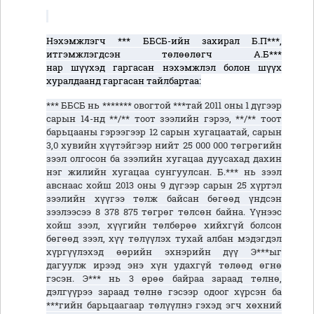
Нэхэмжлэгч
*** ББСБ-
ийн
захирал Б.П***,
итгэмжлэгдсэн төлөөлөгч А.Б***
нар
шүүхэд
гаргасан нэхэмжлэл болон шүүх
хуралдаанд гаргасан тайлбартаа
:
*** ББСБ нь ******* овогтой ***тай 2011 оны 1 дүгээр
сарын 14-нд **/** тоот зээлийн гэрээ, **/** тоот
барьцааны гэрээгээр 12 сарын хугацаатай, сарын
3,0 хувийн хүүтэйгээр нийт 25 000 000 төгрөгийн
зээл олгосон ба зээлийн хугацаа дуусахад дахин
нэг жилийн хугацаа сунгуулсан. Б.*** нь зээл
авснаас хойш 2013 оны 9 дүгээр сарын 25 хүртэл
зээлийн хүүгээ төлж байсан бөгөөд үндсэн
зээлээсээ 8 378 875 төгрөг төлсөн байна. Үүнээс
хойш зээл, хүүгийн төлбөрөө хийхгүй болсон
бөгөөд зээл, хүү төлүүлэх тухай албан мэдэгдэл
хүргүүлэхэд өөрийн эхнэрийн дүү Э***ыг
дагуулж ирээд энэ хүн удахгүй төлөөд өгнө
гэсэн. Э*** нь 3 өрөө байраа зараад төлнө,
дэлгүүрээ зараад төлнө гэсээр одоог хүрсэн ба
***гийн барьцаагаар төлүүлнэ гэхэд эгч хөхний