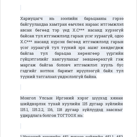
Хариуцагч нь зээлийн барьцааны гэрээ
байгуулахдаа хамтран өмчлөх нараас итгэмжлэл
авсан бөгөөд тэр үед Х.С*** насанд хүрээгүй
байсан тул итгэмжлэлд гарын үсэг зураагүй, одоо
Х.С*** насанд хүрсэн бөгөөд итгэмжлэлд гарын
үсэг зураагүй тул түүний эрх ашиг хөндөгдөж
байгаа тул барьцаа хөрөнгөөр үүргийн
гүйцэтгэлийг хангуулахыг зөвшөөрөхгүй гэж
маргаж байгаа боловч итгэмжлэл хууль бус
гэдгийг нотлох баримт ирүүлээгүй байх тул
түүний татгалзал үндэслэлгүй байна.
Монгол Улсын Иргэний хэрэг шүүхэд хянан
шийдвэрлэх тухай хуулийн 115 дугаар зүйлийн
115.1, 115.2.2, 116, 118 дугаар зүйлүүдэд заасныг
удирдлага болгон ТОГТООХ нь:
1.Иргэний хуулийн 451 дүгээр зүйлийн 451.1, 452