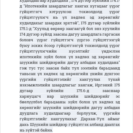
худалдаагаар худалдана", 174 дүгээр зүйлийн 174.1-
д "Ипотекийн шаардлагыг хангах хугацааг үүрэг
гүйцэтгэгч хэтрүүлсэн тохиолдолд үүрэг
гүйцэтгүүлэгч нь үл хөдлөх эд хөрөнгийг
худалдахыг шаардах эрхтэй", 175 дугаар зүйлийн
175.1-д "Хуульд өөрөөр заагаагүй бол энэ хуулийн
174 дүгээр зүйлд заасны дагуу шаардлага гаргасан
боловч үүрэг гүйцэтгэгч үүргээ гүйцэтгээгүй
буюу зохих ёсоор гүйцэтгээгүй тохиолдолд үүрэг
гүйцэтгүүлэгчийн хүсэлтийг үндэслэн
ипотекийн зүйл болох үл хөдлөх эд хөрөнгийг
шүүхийн шийдвэрийн дагуу албадан худалдана"
гэж тус тус заасан байх тул зээлийн барьцаанд
тавьсан үл хөдлөх эд хөрөнгийн үнийн дүнгээс
үүргийн гүйцэтгэлийг хангуулах тухай
нэхэмжлэлийн шаардлагыг хангаж, Иргэний 175
дугаар зүйлийн 175.6-д зааснаар
хариуцагч
нар
шүүхийн шийдвэрийг эс
биелүүлбэл барьцааны зүйл болох үл хөдлөх эд
хөрөнгийг шүүхийн шийдвэрийн дагуу албадан
дуудлага худалдаагаар борлуулж, үүргийн
гүйцэтгэлийг хангуулахыг
Дархан-Уул аймаг
дахь Шүүхийн
шийдвэр гүйцэтгэх албанд даалгах
нь зүйтэй байна.