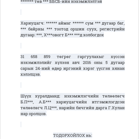
******* төв *** ББСБ
-ийн
нэхэмжлэлтэй
Хариуцагч: ****** аймаг ****** сум *** дугаар баг,
*** байрны *** тоотод оршин суух, регистрийн
дугаар:
***,
Х***
овогт
Б*** ***д холбогдох
31 658 859 төгрөг гаргуулахыг
хүссэн
нэхэмжлэлийг хүлээн авч 201
6
оны 5 дугаар
сарын 24-ний өдөр иргэний хэрэг үүсгэн хянан
хэлэлцэв.
Шүүх хуралдаанд: нэхэмжлэгч
ийн төлөөлөгч
Б.П***, А.Б***
хариуцагчийн итгэмжлэгдсэн
төлөөлөгч Л.Ц***,
нарийн бичгийн дарга Г.Хулан
нар оролцов.
ТОДОРХОЙЛОХ нь: