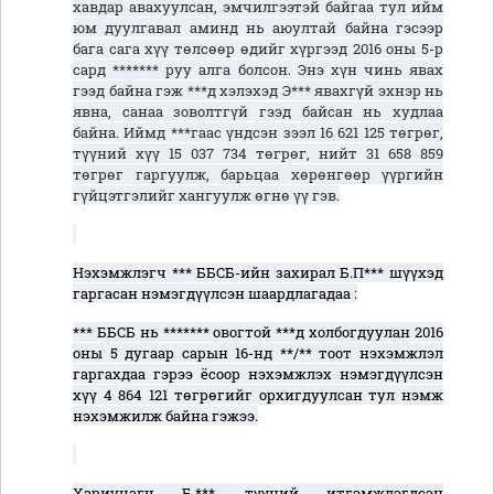
хавдар авахуулсан, эмчилгээтэй байгаа тул ийм
юм дуулгавал аминд нь аюултай байна гэсээр
бага сага хүү төлсөөр өдийг хүргээд 2016 оны 5-р
сард ******* руу алга болсон. Энэ хүн чинь явах
гээд байна гэж ***д хэлэхэд Э*** явахгүй эхнэр нь
явна, санаа зоволтгүй гээд байсан нь худлаа
байна. Иймд ***гаас үндсэн зээл 16 621 125 төгрөг,
түүний хүү 15 037 734 төгрөг, нийт 31 658 859
төгрөг гаргуулж, барьцаа хөрөнгөөр үүргийн
гүйцэтгэлийг хангуулж өгнө үү гэв.
Нэхэмжлэгч
*** ББСБ-
ийн
захирал Б.П*** шүүхэд
гаргасан нэмэгдүүлсэн шаардлагадаа
:
*** ББСБ нь ******* овогтой ***д холбогдуулан 2016
оны 5 дугаар сарын 16-нд **/** тоот нэхэмжлэл
гаргахдаа гэрээ ёсоор нэхэмжлэх нэмэгдүүлсэн
хүү 4 864 121 төгрөгийг орхигдуулсан тул нэмж
нэхэмжилж байна гэжээ.
Хариуцагч Б.***, түүний итгэмжлэгдсэн