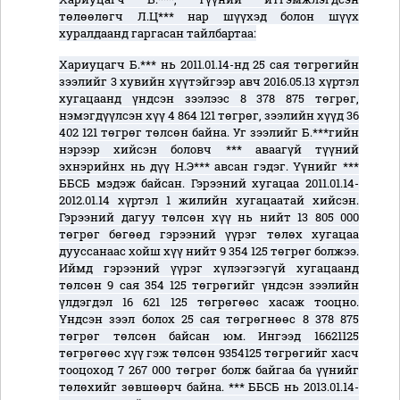
төлөөлөгч Л.Ц*** нар шүүхэд болон шүүх
хуралдаанд гаргасан тайлбартаа
:
Хариуцагч Б.*** нь 2011.01.14-нд 25 сая төгрөгийн
зээлийг 3 хувийн хүүтэйгээр авч 2016.05.13 хүртэл
хугацаанд үндсэн зээлээс 8 378 875 төгрөг,
нэмэгдүүлсэн хүү 4 864 121 төгрөг, зээлийн хүүд 36
402 121 төгрөг төлсөн байна. Уг зээлийг Б.***гийн
нэрээр хийсэн боловч *** аваагүй түүний
эхнэрийнх нь дүү Н.Э*** авсан гэдэг. Үүнийг ***
ББСБ мэдэж байсан. Гэрээний хугацаа 2011.01.14-
2012.01.14 хүртэл 1 жилийн хугацаатай хийсэн.
Гэрээний дагуу төлсөн хүү нь нийт 13 805 000
төгрөг бөгөөд гэрээний үүрэг төлөх хугацаа
дууссанаас хойш хүү нийт 9 354 125 төгрөг болжээ.
Иймд гэрээний үүрэг хүлээгээгүй хугацаанд
төлсөн 9 сая 354 125 төгрөгийг үндсэн зээлийн
үлдэгдэл 16 621 125 төгрөгөөс хасаж тооцно.
Үндсэн зээл болох 25 сая төгрөгнөөс 8 378 875
төгрөг төлсөн байсан юм. Ингээд 16621125
төгрөгөөс хүү гэж төлсөн 9354125 төгрөгийг хасч
тооцоход 7 267 000 төгрөг болж байгаа ба үүнийг
төлөхийг зөвшөөрч байна. *** ББСБ нь 2013.01.14-