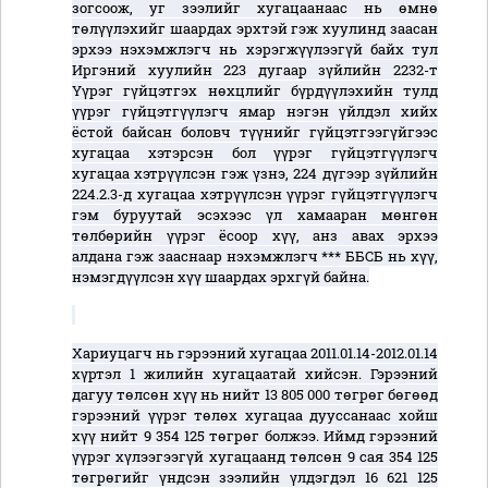
зогсоож, уг зээлийг хугацаанаас нь өмнө
төлүүлэхийг шаардах эрхтэй гэж хуулинд заасан
эрхээ нэхэмжлэгч нь хэрэгжүүлээгүй байх тул
Иргэний хуулийн 223 дугаар зүйлийн 2232-т
Үүрэг гүйцэтгэх нөхцлийг бүрдүүлэхийн тулд
үүрэг гүйцэтгүүлэгч ямар нэгэн үйлдэл хийх
ёстой байсан боловч түүнийг гүйцэтгээгүйгээс
хугацаа хэтэрсэн бол үүрэг гүйцэтгүүлэгч
хугацаа хэтрүүлсэн гэж үзнэ, 224 дүгээр зүйлийн
224.2.3-д хугацаа хэтрүүлсэн үүрэг гүйцэтгүүлэгч
гэм буруутай эсэхээс үл хамааран мөнгөн
төлбөрийн үүрэг ёсоор хүү, анз авах эрхээ
алдана гэж зааснаар нэхэмжлэгч *** ББСБ нь хүү,
нэмэгдүүлсэн хүү шаардах эрхгүй байна.
Хариуцагч нь гэрээний хугацаа 2011.01.14-2012.01.14
хүртэл 1 жилийн хугацаатай хийсэн. Гэрээний
дагуу төлсөн хүү нь нийт 13 805 000 төгрөг бөгөөд
гэрээний үүрэг төлөх хугацаа дууссанаас хойш
хүү нийт 9 354 125 төгрөг болжээ. Иймд гэрээний
үүрэг хүлээгээгүй хугацаанд төлсөн 9 сая 354 125
төгрөгийг үндсэн зээлийн үлдэгдэл 16 621 125