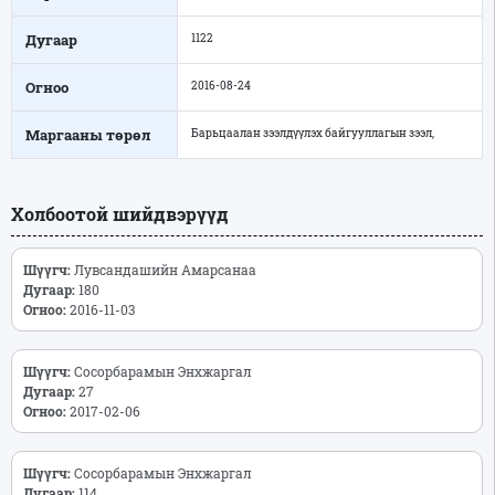
Дугаар
1122
Огноо
2016-08-24
Маргааны төрөл
Барьцаалан зээлдүүлэх байгууллагын зээл,
Холбоотой шийдвэрүүд
Шүүгч:
Лувсандашийн Амарсанаа
Дугаар:
180
Огноо:
2016-11-03
Шүүгч:
Сосорбарамын Энхжаргал
Дугаар:
27
Огноо:
2017-02-06
Шүүгч:
Сосорбарамын Энхжаргал
Дугаар:
114