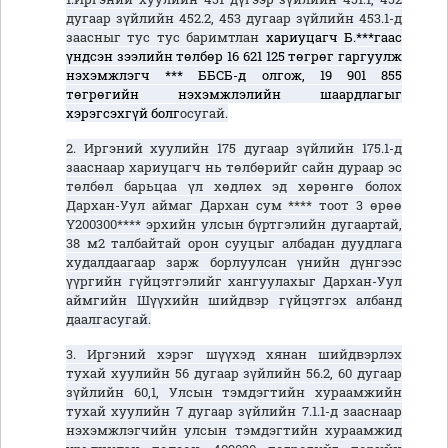
дугаар зүйлийн 452.2, 453 дугаар зүйлийн 453.1-д
заасныг тус тус баримтлан
хариуцагч Б.***гаас
үндсэн зээлийн төлбөр 16 621 125 төгрөг гаргуулж
нэхэмжлэгч *** ББСБ-д олгож, 19 901 855
төгрөгийн нэхэмжлэлийн шаардлагыг
хэрэгсэхгүй болг
осугай.
2. Иргэний хуулийн 175 дугаар зүйлийн 175.1-д
зааснаар хариуцагч нь төлбөрийг сайн дураар эс
төлбөл барьцаа үл хөдлөх эд хөрөнгө болох
Дархан-Уул аймаг Дархан сум **** тоот 3 өрөө
Ү200300**** эрхийн улсын бүртгэлийн дугаартай,
38 м2 талбайтай орон сууцыг албадан дуудлага
худалдаагаар зарж борлуулсан үнийн дүнгээс
үүргийн гүйцэтгэлийг хангуулахыг Дархан-Уул
аймгийн Шүүхийн шийдвэр гүйцэтгэх албанд
даалгасугай.
3. Иргэний хэрэг шүүхэд хянан шийдвэрлэх
тухай хуулийн 56 дугаар зүйлийн 56.2, 60 дугаар
зүйлийн 60,1, Улсын тэмдэгтийн хураамжийн
тухай хуулийн 7 дугаар зүйлийн 7.1.1-д зааснаар
нэхэмжлэгчийн улсын тэмдэгтийн хураамжид