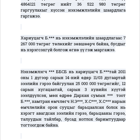
4864121 төгрөг нийт 36 522 980 төгрөг
гаргуулахыг хүссэн нэхэмжлэлийн шаардлага
гаргажээ.
Хариуцагч Б.*** нь нэхэмжлэлийн шаардлагаас 7
267 000 төгрөг төлөхийг зөвшөөрч байна, бусдыг
нь хэрэгсэхгүй болгож өгнө үү гэж маргажээ.
Нэхэмжлэгч *** ББСБ нь хариуцагч Б.***тай 2011
оны 1 дүгээр сарын 14-ний өдөр 11/03 дугаартай
зээлийн гэрээ байгуулан 25 000 000 төгрөгийг, 12
сарын хугацаатай, сарын 3 хувийн хүүтэй
зээлдүүлсэн, мөн өдрөө Дархан сумын *** тоот
Б.***, хамтран өмчлөгч Н.Э***, Х.С***, Х.С*** нарын
өмчлөлийн орон сууцыг барьцаалсан болох нь
хэрэгт авагдсан зээлийн гэрээ, барьцааны гэрээ,
талуудын тайлбар, бусад нотлох баримтуудаар
тогтоогдож байна.