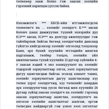
төлөхөөр зааж болно гэж заасан зээлийн
гэрээний харилцаа үүссэн байна.
Нэхэмжлэгч *** ББСБ-ийн итгэмжлэгдсэн
төлөөлөгч нь ... зээлийг зээлдэгч Б.*** авсан
боловч цааш дамжуулан түүний эхнэрийн дүү
Н.Э*** авсан, Н.Э*** нь дэлгүүр ажиллуулдаг гэж
тайлбарлаж байгаа бөгөөд зээлдэгчийн дансанд
гүйлгээ хийгдсэнээр зээлийг олгосонд тооцохоор
Банк, эрх бүхий хуулийн этгээдийн мөнгөн
хадгаламж, төлбөр тооцоо, зээлийн үйл
ажиллагааны тухай хуулийн 21 дүгээр зүйлийн 4-
т заасан хэдий ч энэ зохицуулалт нь зээлийг
тодорхой зориулалтаар олгох, зээл зориулалтын
дагуу ашиглагдаж байгаа эсэхэд хяналт тавих,
зээлийг зориулалтын дагуу ашигласнаар хүү
төлөх үүрэг зээлдэгчид, хүү төлөхийг шаардах
эрх зээлдүүлэгчид үүсэх бөгөөд мөн хуулийн 26
дугаар зүйлд заасан зээлдэгч нь зээлийг гэрээнд
заасан зориулалтаар ашиглах, зээлдүүлэгч нь
олгосон зээлийн ашиглалтыг шалгаж, эргэж
төлөгдөх найдваргүй гэж үзвэл зээл олголтыг