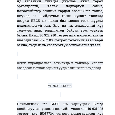
нд гэрээний хугацаа дууслаа, ажил төрөл
эрхэлдэггүй, төлөх чадваргүй байна,
нөгөөтэйгүүр зээлийг гардан авсан Э*** төлнө,
шүүхэд өг шийдүүлье гэсэн хүсэлт тавихад
дээрхи ББСБ нь яахаа бид мэднэ гээд шүүхэд
нэхэмжлээгүй юм. Энэ нь их хэмжээний хүү
төлүүлж авах зорилготой байсан гэж үзэхээр
байна. Иймд 36 522 980 төгрөгийн нэхэмжлэлийн
шаардлагаас 7 267 000 төгрөг төлөхийг зөвшөөрч
байна, бусдыг нь хэрэгсэхгүй болгож өгнө үү гэв.
Шүүх хуралдаанаар зохигчдын тайлбар, хэрэгт
авагдсан нотлох баримтуудыг шинжлэн судлаад
ҮНДЭСЛЭХ нь:
Нэхэмжлэгч *** ББСБ нь хариуцагч Б.***д
холбогдуулан үндсэн зээлийн үлдэгдэл 16 621 125
төгрөг, хүү 15037734 төгрөг, нэмэгдүүлсэн хүү