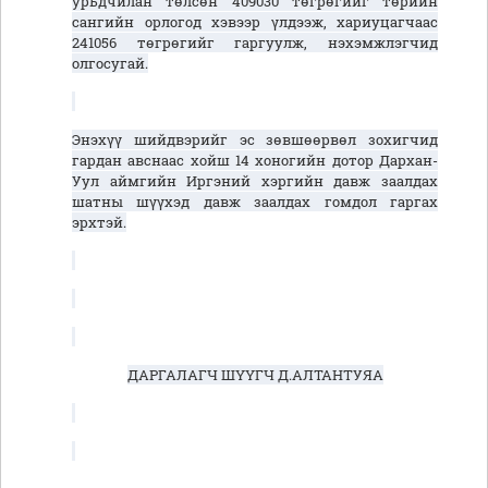
урьдчилан төлсөн 409030 төгрөгийг төрийн
сангийн орлогод хэвээр үлдээж, хариуцагчаас
241056 төгрөгийг гаргуулж, нэхэмжлэгчид
олгосугай.
Энэхүү шийдвэрийг эс зөвшөөрвөл зохигчид
гардан авснаас хойш 14 хоногийн дотор Дархан-
Уул аймгийн Иргэний хэргийн давж заалдах
шатны шүүхэд давж заалдах гомдол гаргах
эрхтэй.
ДАРГАЛАГЧ ШҮҮГЧ Д.АЛТАНТУЯА