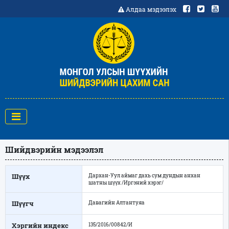
Алдаа мэдээлэх
Шийдвэрийн мэдээлэл
Шүүх
Дархан-Уул аймаг дахь сум дундын анхан
шатны шүүх /Иргэний хэрэг/
Шүүгч
Давагийн Алтантуяа
Хэргийн индекс
135/2016/00842/И