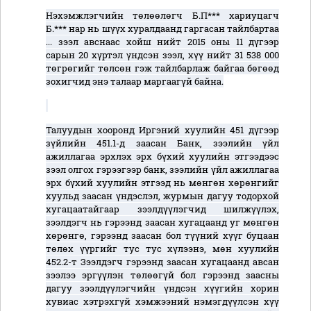
Нэхэмжлэгчийн төлөөлөгч Б.П*** хариуцагч
Б.*** нар нь шүүх хуралдаанд гаргасан тайлбартаа
... зээл авснаас хойш нийт 2015 оны 11 дүгээр
сарын 20 хүртэл үндсэн зээл, хүү нийт 31 538 000
төгрөгийг төлсөн гэж тайлбарлаж байгаа бөгөөд
зохигчид энэ талаар маргаагүй байна.
Талуудын хооронд Иргэний хуулийн 451 дүгээр
зүйлийн 451.1-д заасан Банк, зээлийн үйл
ажиллагаа эрхлэх эрх бүхий хуулийн этгээдээс
зээл олгох гэрээгээр банк, зээлийн үйл ажиллагаа
эрх бүхий хуулийн этгээд нь мөнгөн хөрөнгийг
хуульд заасан үндэслэл, журмын дагуу тодорхой
хугацаатайгаар зээлдүүлэгчид шилжүүлэх,
зээлдэгч нь гэрээнд заасан хугацаанд уг мөнгөн
хөрөнгө, гэрээнд заасан бол түүний хүүг буцаан
төлөх үүргийг тус тус хүлээнэ, мөн хуулийн
452.2-т Зээлдэгч гэрээнд заасан хугацаанд авсан
зээлээ эргүүлэн төлөөгүй бол гэрээнд заасны
дагуу зээлдүүлэгчийн үндсэн хүүгийн хорин
хувиас хэтрэхгүй хэмжээний нэмэгдүүлсэн хүү