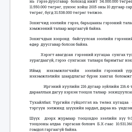
нь гэрээ дуусгавар болоход нийт 34.000.000 төг
11.550.000 төгрөг, үүнээс хойш 2015 оны 10 дугаар с
төгрөг, бүгд 31.538.000 төгрөг төлжээ.
Зохигчид зээлийн гэрээ, барьцааны гэрээний тал
хэмжээний талаар маргаагүй байна.
Зохигчдын хооронд байгуулсан зээлийн гэрээний
өдөр дуусгавар болсон байна.
Хэрэгт авагдсан гэрээний хугацаа сунгах туха
зурагдаагүй, гэрээ сунгасан талаарх баримтыг н
Иймд нэхэмжлэгчийн зээлийн гэрээний үүр
нэхэмжлэлийн шаардлагыг бүрэн хангах боломжг
Иргэний хуулийн 216 дугаар зүйлийн 216.4-т 
дарааллын дагуу хэрхэн тооцох талаар зохицуулса
Тухайлбал: Үүргийн гүйцэтгэл нь төлөх хугацаа 
тэргүүн ээлжинд шүүхийн зардал, дараа нь үндсэн ү
Шүүх дээрх журмаар тооцохдоо зээлийн хүү 9.00
тооцооны алдаа гаргасан боловч Б.Х-гаас 10.531
гомдол гаргаагүй байна.