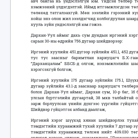
авч байгаа нь үндэслэлгүй юм. Үндсэн төлбөр т
хэмжээний үлдэгдэлтэй. Иймд итгэмжлэгдсэн төл
төлөхөд татгалзахгүй. Мөн зээлийн гэрээний хуг
хойш энэ олон жил зээлдэгчид холбогдуулан шаардл
хууль зүйн үндэслэлгүй юм гэжээ.
Дархан-Уул аймаг дахь сум дундын иргэний хэрг
сарын 30-ны өдрийн 756 дугаар шийдвэрээр:
Иргэний хуулийн 451 дүгээр зүйлийн 451.1, 452 дуга
тус тус заасныг баримтлан хариуцагч Б.Х-гаас
“Дарханцалам” ББСБ-д олгож, нэхэмжлэлийн шаар
хэрэгсэхгүй болгож,
Иргэний хуулийн 175 дугаар зүйлийн 175.1, Шүү
дугаар зүйлийн 43.1-д зааснаар хариуцагч төлбөр
болох Дархан-Уул аймаг, Дархан сум, 10-р баг, 1б 
улсын бүртгэлийн дугаартай, 38 мкв талбайтай о
зарж борлуулсан үнийн дүнгээс үүргийн гүйцэтг
Шийдвэр гүйцэтгэх албанд даалгаж,
Иргэний хэрэг шүүхэд хянан шийдвэрлэх тухай
тэмдэгтийн хураамжий тухай хуулийн 7 дугаар зүй
тэмдэгтийн хураамжид төлсөн нийт 409.030 төг
орлогод хэвээр үлдээж, нэхэмжлэгч “Дарханцал