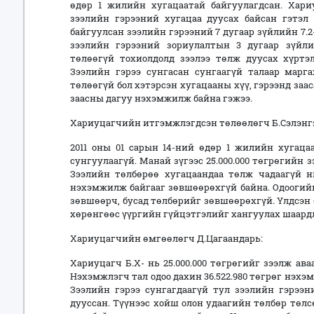
өдөр 1 жилийн хугацаатай байгуулагдсан. Хариу
зээлийн гэрээний хугацаа дуусах байсан гэтэл 
байгуулсан зээлийн гэрээний 7 дугаар зүйлийн 7.2
зээлийн гэрээний зориулалтын 3 дугаар зүйлий
төлөөгүй тохиолдолд зээлээ төлж дуусах хүртэ
Зээлийн гэрээ сунгасан сунгаагүй талаар марга
төлөөгүй бол хэтэрсэн хугацааны хүү, гэрээнд заа
заасны дагуу нэхэмжилж байна гэжээ.
Хариуцагчийн итгэмжлэгдсэн төлөөлөгч Б.Сэлэнгэ
2011 оны 01 сарын 14-ний өдөр 1 жилийн хугаца
сунгуулаагүй. Манай зүгээс 25.000.000 төгрөгийн зэ
Зээлийн төлбөрөө хугацаандаа төлж чадаагүй 
нэхэмжилж байгааг зөвшөөрөхгүй байна. Одоогийн 
зөвшөөрч, бусад төлбөрийг зөвшөөрөхгүй. Үлдсэн
хөрөнгөөс үүргийн гүйцэтгэлийг хангуулах шаардл
Хариуцагчийн өмгөөлөгч Д.Цагаандарь:
Хариуцагч Б.Х- нь 25.000.000 төгрөгийг зээлж ава
Нэхэмжлэгч тал одоо дахин 36.522.980 төгрөг нэхэ
Зээлийн гэрээ сунгагдаагүй тул зээлийн гэрээн
дууссан. Түүнээс хойш олон удаагийн төлбөр төлс