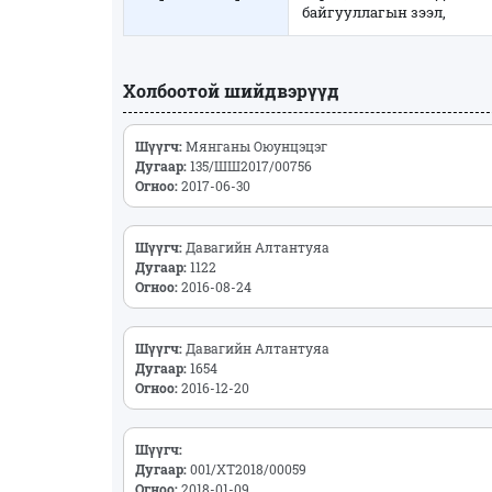
байгууллагын зээл,
Холбоотой шийдвэрүүд
Шүүгч:
Мянганы Оюунцэцэг
Дугаар:
135/ШШ2017/00756
Огноо:
2017-06-30
Шүүгч:
Давагийн Алтантуяа
Дугаар:
1122
Огноо:
2016-08-24
Шүүгч:
Давагийн Алтантуяа
Дугаар:
1654
Огноо:
2016-12-20
Шүүгч:
Дугаар:
001/ХТ2018/00059
Огноо:
2018-01-09