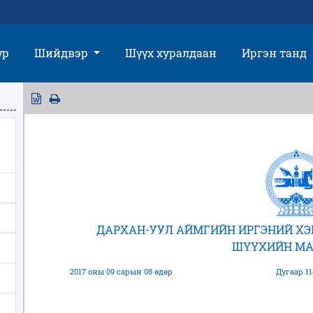
үр
Шийдвэр
Шүүх хуралдаан
Иргэн танд
ДАРХАН-УУЛ АЙМГИЙН ИРГЭНИЙ Х
ШҮҮХИЙН МА
2017 оны 09 сарын 08 өдөр
Дугаар 11