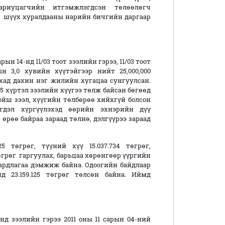
ариуцагчийн итгэмжлэгдсэн төлөөлөгч
, шүүх хуралдааны нарийн бичгийн даргаар
ын 14-нд 11/03 тоот зээлийн гэрээ, 11/03 тоот
н 3,0 хувийн хүүтэйгээр нийт 25,000,000
ахад дахин нэг жилийн хугацаа сунгуулсан.
 25 хүртэл зээлийн хүүгээ төлж байсан бөгөөд
 хойш зээл, хүүгийн төлбөрөө хийхгүй болсон
эгдэл хүргүүлэхэд өөрийн эхнэрийн дүү
 өрөө байраа зараад төлнө, дэлгүүрээ зараад
5 төгрөг, түүний хүү 15.037.734 төгрөг,
 төгрөг гаргуулах, барьцаа хөрөнгөөр үүргийн
рдлагаа дэмжиж байна. Одоогийн байдлаар
нд 23.159.125 төгрөг төлсөн байна. Иймд
нд зээлийн гэрээ 2011 оны 11 сарын 04-ний