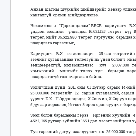
Анхан шатны шүүхийн шийдвэрийг хэвээр үлдээ
хангахгүй орхиж шийдвэрлэлээ.
Нэхэмжлэгч “Дарханцалам” ББСБ хариуцагч Б.Х-
үндсэн зээлийн үлдэгдэл 16.621.125 төгрөг, хүү 15
төгрөг, нийт 36.522.980 төгрөг гаргуулж, барьца
шаардлага гаргасныг,
Хариуцагч Б.Х- эс зөвшөөрч 25 сая төгрөгийн зэ
зээлийг хугацаандаа төлөөгүй нь үнэн боловч и
зөвшөөрөхгүй, нэхэмжлэлээс хүү 2.007.000 т
хэмжээний мөнгийг төлөх тул барьцаа хөрө
шаардлагагүй гэж маргасан байна.
Зохигчдын дунд 2011 оны 01 дүгээр сарын 14-ний
25.000.000 төгрөгийг 12 сарын хугацаатай, сарын
үүрэгт Б.Х-, Н.Эрдэнэцэцэг, Х.Санчир, Х.Саруул н
5 дугаар хороолол, 16 тоот 3 өрөө орон сууцыг барь
Зээл болон барьцааны гэрээ Иргэний хуулийн 451
452.1, 165 дугаар зүйлийн 165.1 дэх хэсэгт нийцсэн 
Тус гэрээний дагуу зээлдүүлэгч нь 25.000.000 тө