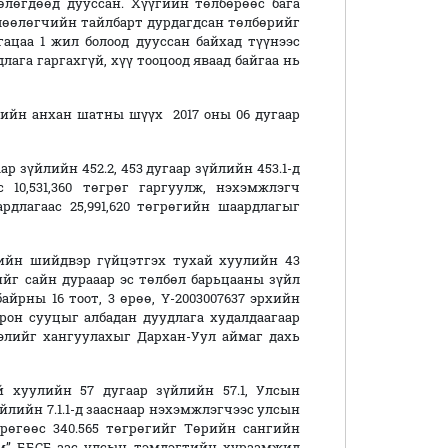
өлөгдөөд дууссан. Хүүгийн төлбөрөөс бага
өөлөгчийн тайлбарт дурдагдсан төлбөрийг
ацаа 1 жил болоод дууссан байхад түүнээс
ага гаргахгүй, хүү тооцоод яваад байгаа нь
ийн анхан шатны шүүх 2017 оны 06 дугаар
ар зүйлийн 452.2, 453 дугаар зүйлийн 453.1-д
 10,531,360 төгрөг гаргуулж, нэхэмжлэгч
длагаас 25,991,620 төгрөгийн шаардлагыг
хийн шийдвэр гүйцэтгэх тухай хуулийн 43
ийг сайн дурааар эс төлбөл барьцааны зүйл
байрны 16 тоот, 3 өрөө, Ү-2003007637 эрхийн
рон сууцыг албадан дуудлага худалдаагаар
элийг хангуулахыг Дархан-Уул аймаг дахь
 хуулийн 57 дугаар зүйлийн 57.1, Улсын
лийн 7.1.1-д зааснаар нэхэмжлэгчээс улсын
рөгөөс 340.565 төгрөгийг Төрийн сангийн
ам” ББСБ-аас улсын тэмдэгтийн хураамжид