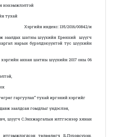
н нэхэмжлэлтэй
йн тухай
Хэргийн индекс: 135/2016/00842/и
заалдах шатны шүүхийн Ерөнхий шүүгч
хжаргал нарын бүрэлдэхүүнтэй тус шүүхийн
эргийн анхан шатны шүүхийн 2017 оны 06
,
лтэй,
ох
өгрөг гаргуулах” тухай иргэний хэргийг
вж заалдсан гомдлыг үндэслэн,
ч, шүүгч С.Энхжаргалын илтгэснээр хянан
жлэгдсэн төлөөлөгч Б.Пүрэвсүрэн,