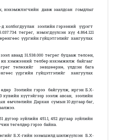
ж, нэхэмжлэгчийн давж заалдсан гомдлыг
д холбогдуулан зээлийн гэрээний үүрэгт
.037.734 төгрөг, нэмэгдүүлсэн хүү 4.864.121
а хөрөнгөөс үүргийн гүйцэтгэлийг хангуулах
эл аваад 31.538.000 төгрөг буцааж төлсөн,
йм их хэмжээний төлбөр нэхэмжилж байгааг
өгрөг төлөхийг зөвшөөрнө, үлдсэн бага
нгөөс үүргийн гүйцэтгэлийг хангуулах
 өдөр Зээлийн гэрээ байгуулж, иргэн Б.Х-
 3 хувийн хүүтэйгээр зээлж авсан, зээлийн
арын өмчлөлийн Дархан сумын 10 дугаар баг,
цаалжээ.
 дүгээр зүйлийн 451.1, 452 дугаар зүйлийн
хүчин төгөлдөр гэрээ байна.
грөгийг Б.Х-гийн эзэмшилд шилжүүлсэн Б.Х-