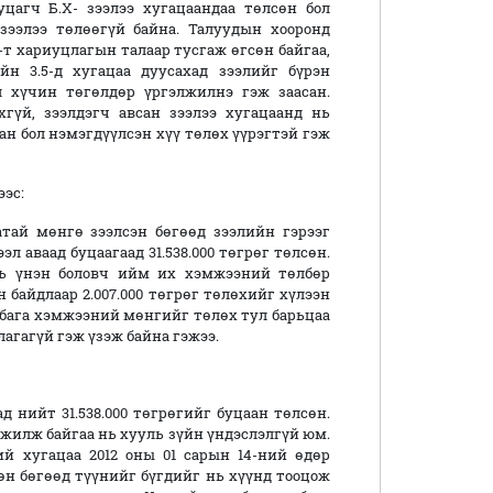
цагч Б.Х- зээлээ хугацаандаа төлсөн бол
зээлээ төлөөгүй байна. Талуудын хооронд
-т хариуцлагын талаар тусгаж өгсөн байгаа,
н 3.5-д хугацаа дуусахад зээлийг бүрэн
л хүчин төгөлдөр үргэлжилнэ гэж заасан.
хгүй, зээлдэгч авсан зээлээ хугацаанд нь
сан бол нэмэгдүүлсэн хүү төлөх үүрэгтэй гэж
эс:
атай мөнгө зээлсэн бөгөөд зээлийн гэрээг
эл аваад буцаагаад 31.538.000 төгрөг төлсөн.
нь үнэн боловч ийм их хэмжээний төлбөр
байдлаар 2.007.000 төгрөг төлөхийг хүлээн
 бага хэмжээний мөнгийг төлөх тул барьцаа
агагүй гэж үзэж байна гэжээ.
ад нийт 31.538.000 төгрөгийг буцаан төлсөн.
мжилж байгаа нь хууль зүйн үндэслэлгүй юм.
ий хугацаа 2012 оны 01 сарын 14-ний өдөр
өн бөгөөд түүнийг бүгдийг нь хүүнд тооцож