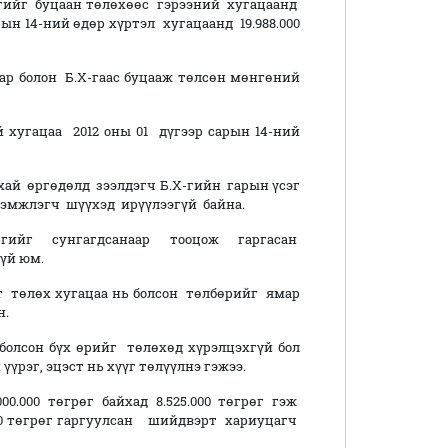
рөгийг буцаан төлөхөөс гэрээний хугацаанд
арын 14-ний өдөр хүртэл хугацаанд 19.988.000
аар болон Б.Х-гаас буцааж төлсөн мөнгөний
 хугацаа 2012 оны 01 дүгээр сарын 14-ний
й өргөдөлд зээлдэгч Б.Х-гийн гарын үсэг
эхэмжлэгч шүүхэд ирүүлээгүй байна.
гийг сунгагдсанаар тооцож гаргасан
үй юм.
төлөх хугацаа нь болсон төлбөрийг ямар
н.
болсон бүх өрийг төлөхөд хүрэлцэхгүй бол
үрэг, эцэст нь хүүг төлүүлнэ гэжээ.
0.000 төгрөг байхад 8.525.000 төгрөг гэж
.360 төгрөг гаргуулсан шийдвэрт хариуцагч