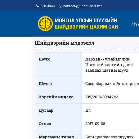
77104949
contact@judcouncil.mn
Нү
Шийдвэрийн мэдээлэл
Шүүх
Дархан-Уул аймгийн
Иргэний хэргийн давж
заалдах шатны шүүх
Шүүгч
Сосорбарамын Энхжаргал
Хэргийн индекс
135/2016/00842/и
Дугаар
114
Огноо
2017-09-08
Маргааны төрөл
Барьцаалан зээлдүүлэх