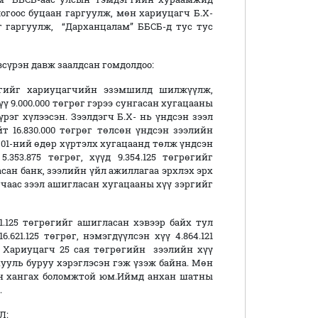
огоос буцаан гаргуулж, мөн хариуцагч Б.Х-
г гаргуулж, “Дарханцалам” ББСБ-д тус тус
үрэн давж заалдсан гомдолдоо:
рөгийг хариуцагчийн эзэмшилд шилжүүлж,
үү 9.000.000 төгрөг гэрээ сунгасан хугацааны
үүрэг хүлээсэн. Зээлдэгч Б.Х- нь үндсэн зээл
ийт 16.830.000 төгрөг төлсөн үндсэн зээлийн
н 01-ний өдөр хүртэлх хугацаанд төлж үндсэн
5.353.875 төгрөг, хүүд 9.354.125 төгрөгийг
сан банк, зээлийн үйл ажиллагаа эрхлэх эрх
гчаас зээл ашигласан хугацааны хүү зэргийг
1.125 төгрөгийг ашигласан хэвээр байх тул
6.621.125 төгрөг, нэмэгдүүлсэн хүү 4.864.121
й. Хариуцагч 25 сая төгрөгийн зээлийн хүү
хууль буруу хэрэглэсэн гэж үзэж байна. Мөн
эн хангах боломжтой юм.Иймд анхан шатны
.
Л: