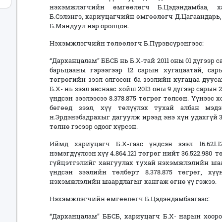
нэхэмжлэгчийн өмгөөлөгч Б.Цэдэндамбаа, х
Б.Сэлэнгэ, хариуцагчийн өмгөөлөгч Д.Цагаандарь
Б.Мандуул нар оролцов.
Нэхэмжлэгчийн төлөөлөгч Б.Пүрэвсүрэнгээс:
“Дарханцалам” ББСБ нь Б.Х-тай 2011 оны 01 дүгээр сар
барьцааны гэрээгээр 12 сарын хугацаатай, сары
төгрөгийн зээл олгосон ба зээлийн хугацаа дуус
Б.Х- нь зээл авснаас хойш 2013 оны 9 дүгээр сарын
үндсэн зээлээсээ 8.378.875 төгрөг төлсөн. Үүнээс
бөгөөд зээл, хүү төлүүлэх тухай албан мэд
н.Эрдэнэбадрахыг дагуулж ирээд энэ хүн удахгүй 3
төлнө гэсээр одоог хүрсэн.
Иймд хариуцагч Б.Х-гаас үндсэн зээл 16.621.12
нэмэгдүүлсэн хүү 4.864.121 төгрөг нийт 36.522.980
гүйцэтгэлийг хангуулах тухай нэхэмжлэлийн шаа
үндсэн зээлийн төлбөрт 8.378.875 төгрөг, хүү
нэхэмжлэлийн шаардлагыг хангаж өгнө үү гэжээ.
Нэхэмжлэгчийн өмгөөлөгч Б.Цэдэндамбаагаас:
“Дарханцалам” ББСБ, хариуцагч Б.Х- нарын хооро