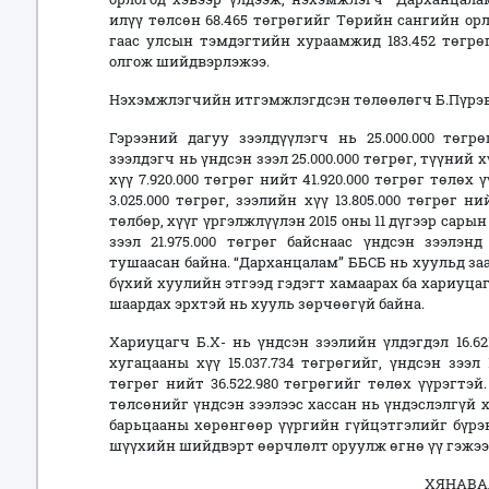
илүү төлсөн 68.465 төгрөгийг Төрийн сангийн орл
гаас улсын тэмдэгтийн хураамжид 183.452 төгрө
олгож шийдвэрлэжээ.
Нэхэмжлэгчийн итгэмжлэгдсэн төлөөлөгч Б.Пүрэвс
Гэрээний дагуу зээлдүүлэгч нь 25.000.000 төг
зээлдэгч нь үндсэн зээл 25.000.000 төгрөг, түүний х
хүү 7.920.000 төгрөг нийт 41.920.000 төгрөг төлөх 
3.025.000 төгрөг, зээлийн хүү 13.805.000 төгрөг н
төлбөр, хүүг үргэлжлүүлэн 2015 оны 11 дүгээр сары
зээл 21.975.000 төгрөг байснаас үндсэн зээлэнд 
тушаасан байна. “Дарханцалам” ББСБ нь хуульд заа
бүхий хуулийн этгээд гэдэгт хамаарах ба хариуца
шаардах эрхтэй нь хууль зөрчөөгүй байна.
Хариуцагч Б.Х- нь үндсэн зээлийн үлдэгдэл 16.62
хугацааны хүү 15.037.734 төгрөгийг, үндсэн зээл 1
төгрөг нийт 36.522.980 төгрөгийг төлөх үүрэгтэ
төлсөнийг үндсэн зээлээс хассан нь үндэслэлгүй 
барьцааны хөрөнгөөр үүргийн гүйцэтгэлийг бүр
шүүхийн шийдвэрт өөрчлөлт оруулж өгнө үү гэжээ
ХЯНАВА