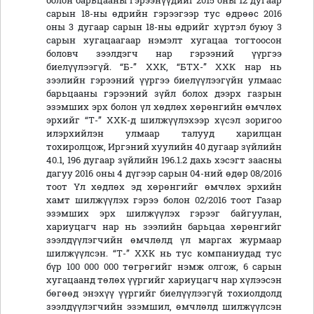
болон барьцааны гэрээнүүдийг 2015 оны 12 дугаар
сарын 18-ны өдрийн гэрээгээр тус өдрөөс 2016
оны 3 дугаар сарын 18-ны өдрийг хүртэл буюу 3
сарын хугацаагаар нэмэлт хугацаа тогтоосон
боловч зээлдэгч нар гэрээний үүргээ
биелүүлээгүй. “Б-” ХХК, “БТХ-” ХХК нар нь
зээлийн гэрээний үүргээ биелүүлээгүйн улмаас
барьцааны гэрээний зүйл болох дээрх газрын
эзэмших эрх болон үл хөдлөх хөрөнгийн өмчлөх
эрхийг “Т-” ХХК-д шилжүүлэхээр хүсэл зоригоо
илэрхийлэн улмаар талууд харилцан
тохиролцож, Иргэний хуулийн 40 дугаар зүйлийн
40.1, 196 дугаар зүйлийн 196.1.2 дахь хэсэгт заасны
дагуу 2016 оны 4 дүгээр сарын 04-ний өдөр 08/2016
тоот Үл хөдлөх эд хөрөнгийг өмчлөх эрхийн
хамт шилжүүлэх гэрээ болон 02/2016 тоот Газар
эзэмших эрх шилжүүлэх гэрээг байгуулан,
хариуцагч нар нь зээлийн барьцаа хөрөнгийг
зээлдүүлэгчийн өмчлөлд үл маргах журмаар
шилжүүлсэн. “Т-” ХХК нь тус компаниудад тус
бүр 100 000 000 төгрөгийг нэмж олгож, 6 сарын
хугацаанд төлөх үүргийг хариуцагч нар хүлээсэн
бөгөөд энэхүү үүргийг биелүүлээгүй тохиолдолд
зээлдүүлэгчийн эзэмшил, өмчлөлд шилжүүлсэн