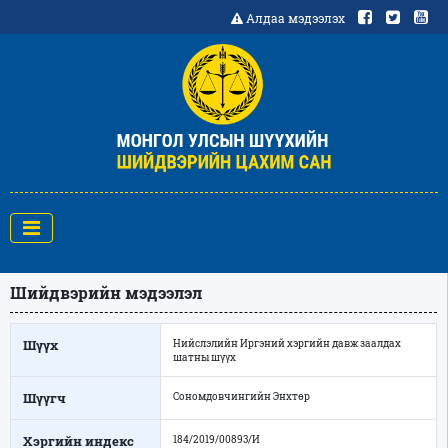
Алдаа мэдээлэх
Шийдвэрийн мэдээлэл
Шүүх
Нийслэлийн Иргэний хэргийн давж заалдах
шатны шүүх
Шүүгч
Сономдовчингийн Энхтөр
Хэргийн индекс
184/2019/00893/И