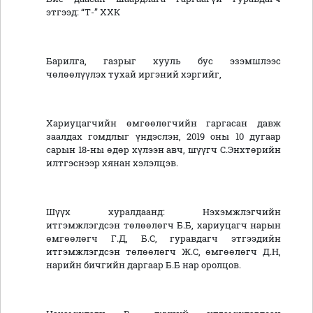
этгээд: “Т-” ХХК
Барилга, газрыг хууль бус эзэмшлээс
чөлөөлүүлэх тухай иргэний хэргийг,
Хариуцагчийн өмгөөлөгчийн гаргасан давж
заалдах гомдлыг үндэслэн, 2019 оны 10 дугаар
сарын 18-ны өдөр хүлээн авч, шүүгч С.Энхтөрийн
илтгэснээр хянан хэлэлцэв.
Шүүх хуралдаанд: Нэхэмжлэгчийн
итгэмжлэгдсэн төлөөлөгч Б.Б, хариуцагч нарын
өмгөөлөгч Г.Д, Б.С, гуравдагч этгээдийн
итгэмжлэгдсэн төлөөлөгч Ж.С, өмгөөлөгч Д.Н,
нарийн бичгийн даргаар Б.Б нар оролцов.