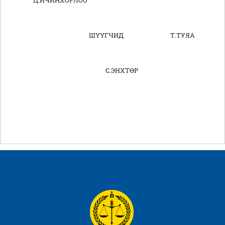
Ц.ИЧИНХОРЛОО
ШҮҮГЧИД Т.ТУЯА
С.ЭНХТӨР