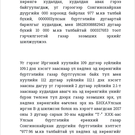
хөрөнгө худалдах, худалдан авах гэрээ
байгуулагдаж, уг гэрээгээр Сонгинохайрхан
дүүргийн 000 хороонд байрлах 977 м.кв талбай
бүхий, 0000001улсын бүртгэлийн дугаартай
барилгыг худалдаж, мөн 18628308882943 дугаар
бүхий 10 000 м.кв талбайтай 000317653 тоот
гэрчилгээтэй газар эзэмших эрхийг
шилжүүлжээ.
Уг гэрээг Иргэний хуулийн 109 дүгээр зүйлийн
109.1 дэх хэсэгт зааснаар үл хөдлөх эд хөрөнгийн
бүртгэлийн газар бүртгүүлсэн байх тул мөн
хуулийн 112 дугаар зүйлийн 112.1 дэх хэсэгт
заасны дагуу уг гэрээний 2 дугаар зүйлийн 2.1-т
зааснаар худалдан авагч нь эд хөрөнгийн үнийг
бүрэн төлсөн тул дээрх газар эзэмших эрх, үл
хөдлөх хөрөнгийн өмчлөх эрх нь БНХАУлсын
иргэн В-д шилжсэн болох нь хэрэгт авагдсан 2017
оны 3 дугаар сарын 30-ны өдрийн “Т-” ХХК-аас
Улсын бүртгэлийн ерөнхий газар
Сонгинохайрхан дүүргийн бүртгэлийн хэлтэст
“977.96 м.кв талбайтай үл хөдлөх эд хөрөнгийг