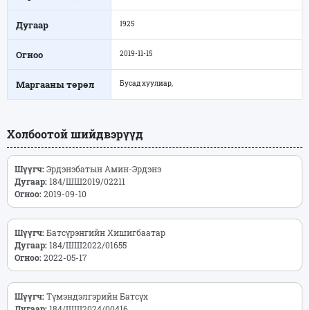
Дугаар
1925
Огноо
2019-11-15
Маргааны төрөл
Бусад хуулиар,
Холбоотой шийдвэрүүд
Шүүгч:
Эрдэнэбатын Амин-Эрдэнэ
Дугаар:
184/ШШ2019/02211
Огноо:
2019-09-10
Шүүгч:
Батсүрэнгийн Хишигбаатар
Дугаар:
184/ШШ2022/01655
Огноо:
2022-05-17
Шүүгч:
Түмэндэлгэрийн Батсүх
Дугаар:
184/ШШ2024/00416