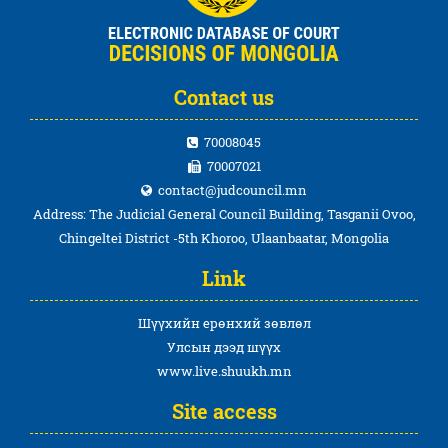
Contact us
70008045
70007021
contact@judcouncil.mn
Address: The Judicial General Council Building, Tasganii Ovoo,
Chingeltei District -5th Khoroo, Ulaanbaatar, Mongolia
Link
Шүүхийн ерөнхий зөвлөл
Улсын дээд шүүх
www.live.shuukh.mn
Site access