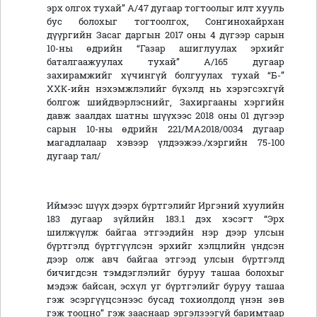
эрх олгох тухай” А/47 дугаар тогтоолыг илт хууль
бус болохыг тогтоолгох, Сонгинохайрхан
дүүргийн Засаг даргын 2017 оны 4 дүгээр сарын
10-ны өдрийн “Газар ашиглуулах эрхийг
баталгаажуулах тухай” А/165 дугаар
захирамжийг хүчингүй болгуулах тухай “Б-”
ХХК-ийн нэхэмжлэлийг бүхэлд нь хэрэгсэхгүй
болгож шийдвэрлэснийг, Захиргааны хэргийн
давж заалдах шатны шүүхээс 2018 оны 01 дүгээр
сарын 10-ны өдрийн 221/МА2018/0034 дугаар
магадлалаар хэвээр үлдээжээ./хэргийн 75-100
дугаар тал/
Иймээс шүүх дээрх бүртгэлийг Иргэний хуулийн
183 дугаар зүйлийн 183.1 дэх хэсэгт “Эрх
шилжүүлж байгаа этгээдийн нэр дээр улсын
бүртгэлд бүртгүүлсэн эрхийг хэлцлийн үндсэн
дээр олж авч байгаа этгээд улсын бүртгэлд
бичигдсэн тэмдэглэлийг буруу ташаа болохыг
мэдэж байсан, эсхүл уг бүртгэлийг буруу ташаа
гэж эсэргүүцсэнээс бусад тохиолдолд үнэн зөв
гэж тооцно” гэж зааснаар эргэлзээгүй баримтаар