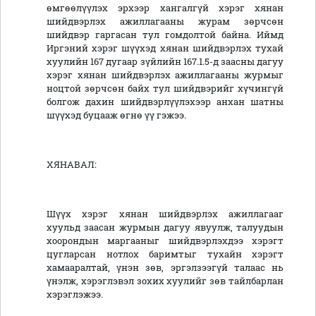
өмгөөлүүлэх эрхээр хангалгүй хэрэг хянан
шийдвэрлэх ажиллагааны журам зөрчсөн
шийдвэр гаргасан тул гомдолтой байна. Иймд
Иргэний хэрэг шүүхэд хянан шийдвэрлэх тухай
хуулийн 167 дугаар зүйлийн 167.1.5-д заасны дагуу
хэрэг хянан шийдвэрлэх ажиллагааны журмыг
ноцтой зөрчсөн байх тул шийдвэрийг хүчингүй
болгож дахин шийдвэрлүүлэхээр анхан шатны
шүүхэд буцааж өгнө үү гэжээ.
ХЯНАВАЛ:
Шүүх хэрэг хянан шийдвэрлэх ажиллагааг
хуульд заасан журмын дагуу явуулж, талуудын
хоорондын маргааныг шийдвэрлэхдээ хэрэгт
цугларсан нотлох баримтыг тухайн хэрэгт
хамааралтай, үнэн зөв, эргэлзээгүй талаас нь
үнэлж, хэрэглэвэл зохих хуулийг зөв тайлбарлан
хэрэглэжээ.