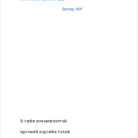
Дугаар 1925
В-гийн нэхэмжлэлтэй
иргэний хэргийн тухай