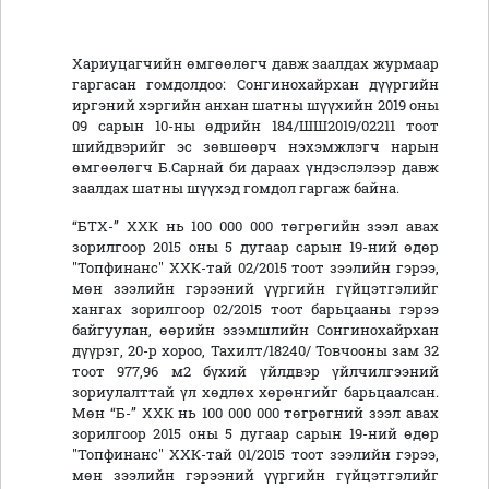
Хариуцагчийн өмгөөлөгч давж заалдах журмаар
гаргасан гомдолдоо: Сонгинохайрхан дүүргийн
иргэний хэргийн анхан шатны шүүхийн 2019 оны
09 сарын 10-ны өдрийн 184/ШШ2019/02211 тоот
шийдвэрийг эс зөвшөөрч нэхэмжлэгч нарын
өмгөөлөгч Б.Сарнай би дараах үндэслэлээр давж
заалдах шатны шүүхэд гомдол гаргаж байна.
“БТХ-” ХХК нь 100 000 000 төгрөгийн зээл авах
зорилгоор 2015 оны 5 дугаар сарын 19-ний өдөр
"Топфинанс" ХХК-тай 02/2015 тоот зээлийн гэрээ,
мөн зээлийн гэрээний үүргийн гүйцэтгэлийг
хангах зорилгоор 02/2015 тоот барьцааны гэрээ
байгуулан, өөрийн эзэмшлийн Сонгинохайрхан
дүүрэг, 20-р хороо, Тахилт/18240/ Товчооны зам 32
тоот 977,96 м2 бүхий үйлдвэр үйлчилгээний
зориулалттай үл хөдлөх хөрөнгийг барьцаалсан.
Мөн “Б-” ХХК нь 100 000 000 төгрөгний зээл авах
зорилгоор 2015 оны 5 дугаар сарын 19-ний өдөр
"Топфинанс" ХХК-тай 01/2015 тоот зээлийн гэрээ,
мөн зээлийн гэрээний үүргийн гүйцэтгэлийг