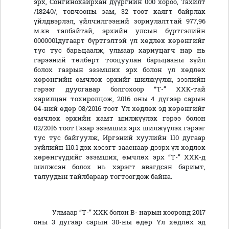
эрх, Сонгинохайрхан дүүргийн 000 хороо, Тахилт
/18240/, товчооны зам, 32 тоот хаягт байрлах
үйлдвэрлэл, үйлчилгээний зориулалттай 977,96
м.кв талбайтай, эрхийн улсын бүртгэлийн
0000001дугаарт бүртгэлтэй үл хөдлөх хөрөнгийг
тус тус барьцаалж, улмаар хариуцагч нар нь
гэрээний төлбөрт тооцуулан барьцааны зүйл
болох газрын эзэмших эрх болон үл хөдлөх
хөрөнгийн өмчлөх эрхийг шилжүүлж, зээлийн
гэрээг дуусгавар болгохоор “Т-” ХХК-тай
харилцан тохиролцож, 2016 оны 4 дүгээр сарын
04-ний өдөр 08/2016 тоот Үл хөдлөх эд хөрөнгийг
өмчлөх эрхийн хамт шилжүүлэх гэрээ болон
02/2016 тоот Газар эзэмших эрх шилжүүлэх гэрээг
тус тус байгуулж, Иргэний хуулийн 110 дугаар
зүйлийн 110.1 дэх хэсэгт зааснаар дээрх үл хөдлөх
хөрөнгүүдийг эзэмших, өмчлөх эрх “Т-” ХХК-д
шилжсэн болох нь хэрэгт авагдсан баримт,
талуудын тайлбараар тогтоогдож байна.
Улмаар “Т-” ХХК болон В- нарын хооронд 2017
оны 3 дугаар сарын 30-ны өдөр Үл хөдлөх эд