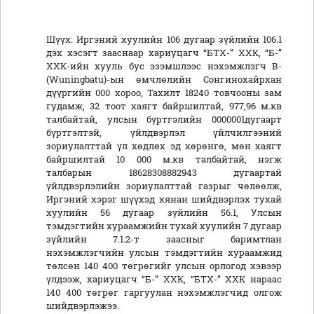
Шүүх: Иргэний хуулийн 106 дугаар зүйлийн 106.1
дэх хэсэгт зааснаар хариуцагч “БТХ-” ХХК, “Б-”
ХХК-ийн хууль бус эзэмшлээс нэхэмжлэгч В-
(Wuningbatu)-ын өмчлөлийн Сонгинохайрхан
дүүргийн 000 хороо, Тахилт 18240 товчооны зам
гудамж, 32 тоот хаягт байршилтай, 977,96 м.кв
талбайтай, улсын бүртгэлийн 0000001дугаарт
бүртгэлтэй, үйлдвэрлэл үйлчилгээний
зориулалттай үл хөдлөх эд хөрөнгө, мөн хаягт
байршилтай 10 000 м.кв талбайтай, нэгж
талбарын 18628308882943 дугаартай
үйлдвэрлэлийн зориулалттай газрыг чөлөөлж,
Иргэний хэрэг шүүхэд хянан шийдвэрлэх тухай
хуулийн 56 дугаар зүйлийн 56.1, Улсын
тэмдэгтийн хураамжийн тухай хуулийн 7 дугаар
зүйлийн 7.1.2-т заасныг баримтлан
нэхэмжлэгчийн улсын тэмдэгтийн хураамжид
төлсөн 140 400 төгрөгийг улсын орлогод хэвээр
үлдээж, хариуцагч “Б-” ХХК, “БТХ-” ХХК нараас
140 400 төгрөг гаргуулан нэхэмжлэгчид олгож
шийдвэрлэжээ.