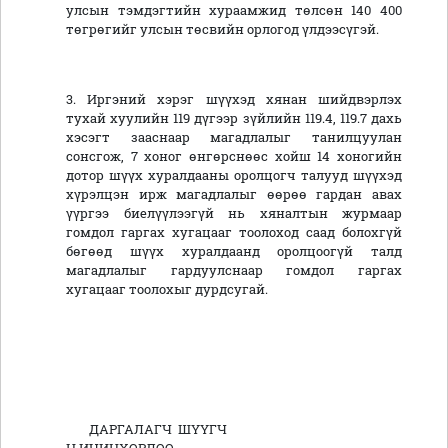
улсын тэмдэгтийн хураамжид төлсөн 140 400
төгрөгийг улсын төсвийн орлогод үлдээсүгэй.
3. Иргэний хэрэг шүүхэд хянан шийдвэрлэх
тухай хуулийн 119 дүгээр зүйлийн 119.4, 119.7 дахь
хэсэгт зааснаар магадлалыг танилцуулан
сонсгож, 7 хоног өнгөрснөөс хойш 14 хоногийн
дотор шүүх хуралдааны оролцогч талууд шүүхэд
хүрэлцэн ирж магадлалыг өөрөө гардан авах
үүргээ биелүүлээгүй нь хяналтын журмаар
гомдол гаргах хугацааг тоолоход саад болохгүй
бөгөөд шүүх хуралдаанд оролцоогүй талд
магадлалыг гардуулснаар гомдол гаргах
хугацааг тоолохыг дурдсугай.
ДАРГАЛАГЧ ШҮҮГЧ