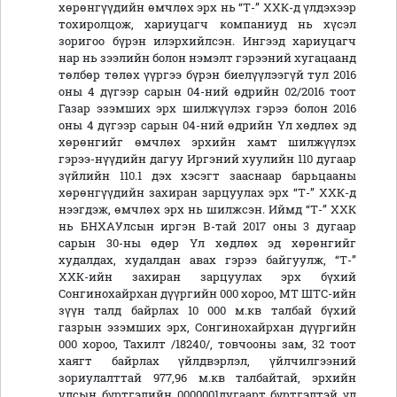
хөрөнгүүдийн өмчлөх эрх нь “Т-” ХХК-д үлдэхээр
тохиролцож, хариуцагч компаниуд нь хүсэл
зоригоо бүрэн илэрхийлсэн. Ингээд хариуцагч
нар нь зээлийн болон нэмэлт гэрээний хугацаанд
төлбөр төлөх үүргээ бүрэн биелүүлээгүй тул 2016
оны 4 дүгээр сарын 04-ний өдрийн 02/2016 тоот
Газар эзэмших эрх шилжүүлэх гэрээ болон 2016
оны 4 дүгээр сарын 04-ний өдрийн Үл хөдлөх эд
хөрөнгийг өмчлөх эрхийн хамт шилжүүлэх
гэрээ-нүүдийн дагуу Иргэний хуулийн 110 дугаар
зүйлийн 110.1 дэх хэсэгт зааснаар барьцааны
хөрөнгүүдийн захиран зарцуулах эрх “Т-” ХХК-д
нээгдэж, өмчлөх эрх нь шилжсэн. Иймд “Т-” ХХК
нь БНХАУлсын иргэн В-тай 2017 оны 3 дугаар
сарын 30-ны өдөр Үл хөдлөх эд хөрөнгийг
худалдах, худалдан авах гэрээ байгуулж, “Т-”
ХХК-ийн захиран зарцуулах эрх бүхий
Сонгинохайрхан дүүргийн 000 хороо, МТ ШТС-ийн
зүүн талд байрлах 10 000 м.кв талбай бүхий
газрын эзэмших эрх, Сонгинохайрхан дүүргийн
000 хороо, Тахилт /18240/, товчооны зам, 32 тоот
хаягт байрлах үйлдвэрлэл, үйлчилгээний
зориулалттай 977,96 м.кв талбайтай, эрхийн
улсын бүртгэлийн 0000001дугаарт бүртгэлтэй үл