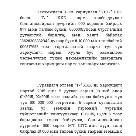
Нэхэмжлэгч В- нь хариуцагч “БТХ-” ХХК
болон “Б-” ХХК нарт холбогдуулан
Сонгинохайрхан дүүргийн 000 хороонд байрлах
977 м.кв талбай бүхий, 0000001улсын бүртгэлийн
дугаартай барилга, мөн хаягт байрлах
18628308882943 дугаар бүхий 10 000 м.кв талбайтай
000317653 тоот гэрчилгээтэй газрыг тус тус
хариуцагч нарын хууль бус эзэмшлээс
чөлөөлүүлэх тухай нэхэмжлэлийн шаардлага
гаргасныг хариуцагч нар эс зөвшөөрч маргажээ.
Гуравдагч этгээд “Т-” ХХК нь хариуцагч
нартай 2015 оны 5 дугаар сарын 19-ний өдөр
01/2015, 02/2015 тоот зээлийн гэрээ байгуулж, тус
тус 100 000 000 төгрөгийг 6 сарын хугацаатай
зээлж, уг зээлийн гэрээний үүргийн
гүйцэтгэлийг хангуулахаар 01/2015, 02/2015 тоот
барьцааны гэрээ байгуулж, Сонгинохайрхан
дүүргийн 000 хороо, МТ ШТС-ийн зүүн талд
байрлах 10 000 м.кв талбай бүхий газрын эзэмших