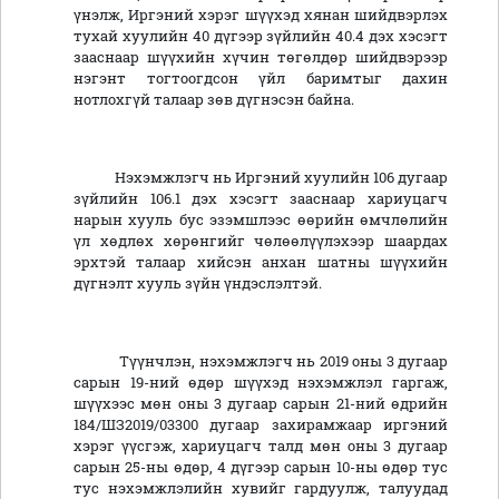
үнэлж, Иргэний хэрэг шүүхэд хянан шийдвэрлэх
тухай хуулийн 40 дүгээр зүйлийн 40.4 дэх хэсэгт
зааснаар шүүхийн хүчин төгөлдөр шийдвэрээр
нэгэнт тогтоогдсон үйл баримтыг дахин
нотлохгүй талаар зөв дүгнэсэн байна.
Нэхэмжлэгч нь Иргэний хуулийн 106 дугаар
зүйлийн 106.1 дэх хэсэгт зааснаар хариуцагч
нарын хууль бус эзэмшлээс өөрийн өмчлөлийн
үл хөдлөх хөрөнгийг чөлөөлүүлэхээр шаардах
эрхтэй талаар хийсэн анхан шатны шүүхийн
дүгнэлт хууль зүйн үндэслэлтэй.
Түүнчлэн, нэхэмжлэгч нь 2019 оны 3 дугаар
сарын 19-ний өдөр шүүхэд нэхэмжлэл гаргаж,
шүүхээс мөн оны 3 дугаар сарын 21-ний өдрийн
184/ШЗ2019/03300 дугаар захирамжаар иргэний
хэрэг үүсгэж, хариуцагч талд мөн оны 3 дугаар
сарын 25-ны өдөр, 4 дүгээр сарын 10-ны өдөр тус
тус нэхэмжлэлийн хувийг гардуулж, талуудад