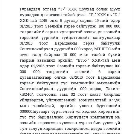
Гуравдагч этгээд “Т-” ХХК шүүхэд болон шүүх
хуралдаанд гаргасан тайлбартаа:...”Т-” ХХК нь “Б-”
ХХК-тай 2015 оны 5 дугаар сарын 19-ний өдөр
01/2015 тоот Зээлийн гэрээ байгуулж, 100 000 000
төгрөгийг 6 сарын хугацаатай зээлж, уг зээлийн
гэрээний үүргийн гүйцэтгэлийг хангуулахаар
01/2015 тоот Барьцааны гэрээ байгуулж
Сонгинохайрхан дүүргийн 000 хороо, МТ ШТС-ийн
зүүн талд байрлах 10 000 м.кв талбай бүхий
газрын эзэмших эрхийг, “БТХ-” ХХК-тай мөн
өдөр 02/2015 тоот Зээлийн гэрээ-г байгуулан 100
000 000 төгрөгийн зээлийг 6 сарын
хугацаатайгаар олгож 02/2015 тоот Барьцааны
гэрээ-г байгуулан тус компанийн өмчлөлийн
Сонгинохайрхан дүүргийн 000 хороо, Тахилт
/18240/, товчооны зам, 32 тоот хаягт байрлах
үйлдвэрлэл, үйлчилгээний зориулалттай 977,96
м.кв талбайтай, эрхийн улсын бүртгэлийн
0000001дугаарт бүртгэлтэй үл хөдлөх хөрөнгийг
тус тус барьцаалсан. Хариуцагч компаниуд нь
зээлийн гэрээгээр хүлээсэн үүргээ биелүүлээгүй
тул талууд харилцан тохиролцож, дээрх зээлийн