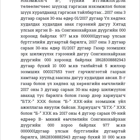
Нэхэмжлэгч В-, түүний итгэмжлэгдсэн
төлөөлөгчөөс шүүхэд гаргасан нэхэмжлэл болон
шүүх хуралдаанд гаргасан тайлбартаа:...2017 оны 3
дугаар сарын 30-ны өдөр 01/2017 дугаар Үл хөдлөх
худалдах худалдан авах гэрээний дагуу Хятад
улсын иргэн В- нь Сонгинохайрхан дүүргийн 000
хороонд байрлах 977 м.кв 0000001дугаар улсын
бүртгэлийн дугаартай барилга, 2017 оны 3 дугаар
сарын 30-ны өдөр 01/2017 дугаар Газар эзэмших
эрх шилжүүлэх гэрээний дагуу Сонгинохайрхан
дүүргийн 000 хороонд байрлах 18628308882943
дугаар бүхий 10 000 м.кв талбайтай 5 жилээр
эзэмших 000317653 тоот гэрчилгээтэй газрын
хамтаар хуульд заасны дагуу худалдан авсан. В-г
газар болон үл хөдлөх эд хөрөнгийн өмчлөлийг
2017 оны 3 дугаар сарын 30-ны өдөр шилжүүлэн
авахад тус барилга болон газар дээр хариуцагч
“БТХ-” ХХК болон “Б-” ХХК-ийн эзэмшиж үйл
ажиллагаа явуулж байсан. Хариуцагч “БТХ-” ХХК
болон “Б-” ХХК нь 2017 оны 4 дүгээр сарын 09-ний
өдрөөр В- миний өмчлөлийн Сонгинохайрхан
дүүргийн 000 хороо байрлах 977 м.кв
0000001дугаар улсын бүртгэлийн дугаартай
барилга, 18628308882943 дугаар бүхий 10 000 м.кв