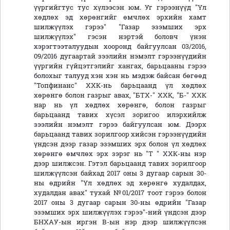
үүргийгтус тус хүлээсэн юм. Уг гэрээнүүд "Үл
хөдлөх эд хөрөнгийг өмчлөх эрхийн хамт
шилжүүлэх гэрээ" "Газар эзэмших эрх
шилжүүлэх" гэсэн нэртэй боловч үнэн
хэрэгтээталуудын хооронд байгуулсан 03/2016,
09/2016 дугаартай зээлийн нэмэлт гэрээнүүдийн
үүргийн гүйцэтгэлийг хангах, барьцааны гэрээ
болохыг талууд хэн хэн нь мэдэж байсан бөгөөд
"Топфинанс" ХХК-нь барьцаанд үл хөдлөх
хөрөнгө болон газрыг авах, "БТХ-" ХХК, "Б-" ХХК
нар нь үл хөдлөх хөрөнгө, болон газрыг
барьцаанд тавих хүсэл зоригоо илэрхийлж
зээлийн нэмэлт гэрээ байгуулсан юм. Дээрх
барьцаанд тавих зорилгоор хийсэн гэрээнүүдийн
үндсэн дээр газар эзэмших эрх болон үл хөдлөх
хөрөнгө өмчлөх эрх зэрэг нь "Т " ХХК-ны нэр
дээр шилжсэн. Гэтэл барьцаанд тавих зорилгоор
шилжүүлсэн байхад 2017 оны 3 дугаар сарын 30-
ны өдрийн "Үл хөдлөх эд хөрөнгө худалдах,
худалдан авах" тухай №01/2017 тоот гэрээ болон
2017 оны 3 дугаар сарын 30-ны өдрийн "Газар
эзэмших эрх шилжүүлэх гэрээ"-ний үндсэн дээр
БНХАУ-ын иргэн В-ын нэр дээр шилжүүлсэн