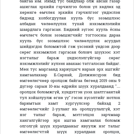
байгаа юм. Иймд тус байдлаар олж авсан газар
ашиглах эрхийн гэрчилгээ болон үл хөдлөх эд
хөрөнгө өмчлөх эрхийн гэрчилгээг үндэслэн
бидэнд холбогдуулан хууль бус эзэмшлээс
албадан чөлөөлүүлэх тухай нэхэмжлэлийн
шаардлага гаргасан. Бидний зүгээс хууль ёсны
өмчлөгч болон эзэмшигчийг тогтоосны дараа
хууль бус эзэмшлээс чөлөөлүүлэх асуудал
шийдэгдэх боломжтой гэж үзсэний үндсэн дээр
сөрөг нэхэмжлэл гаргасан боловч шүүхээс хэт
нэгталыг барьж үндэслэлгүйгээр сөрөг
нэхэмжлэлийг хүлээн авахаас татгалзсан байдаг.
Мөн тус маргаанд хариуцагч нарын эрх ашгийг
хамгаалахаар Б.Сарнай, Должинсүрэн бид
өмгөөлөгчөөр оролцож байгаа бөгөөд 2019 оны 9
дүгээр сарын 10-ны өдрийн шүүх хуралдаанд "....
оролцох боломжгүй, хүндэтгэн үзэх шалтгаантай
тул хойшлуулж өгнө үү" гэсэн хүсэлтийг нотлох
баримтын хамт хүргүүлсээр байхад 2
өмгөөлөгчийг 2-ууланг нь оролцуулалгүй, хэт
нэг талыг барьж, мэтгэлцэх зарчмаар
хангалгүйгээр эрх ашгаа хамгаалах боломж
олголгүй шүүх хуралдааныг явуулж нэг талыг
өмгөөлөгчтэй шүүх хуралдаан оролцох,