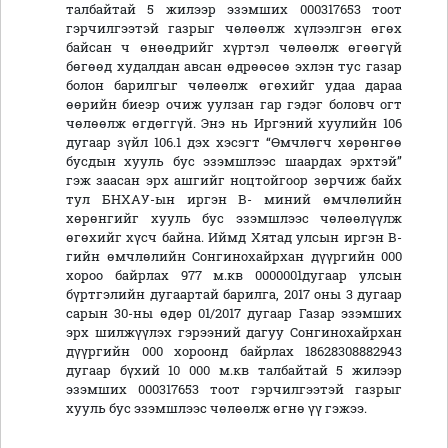
талбайтай 5 жилээр эзэмших 000317653 тоот
гэрчилгээтэй газрыг чөлөөлж хүлээлгэн өгөх
байсан ч өнөөдрийг хүртэл чөлөөлж өгөөгүй
бөгөөд худалдан авсан өдрөөсөө эхлэн тус газар
болон барилгыг чөлөөлж өгөхийг удаа дараа
өөрийн биеэр очиж уулзан гар гэдэг боловч огт
чөлөөлж өгдөггүй. Энэ нь Иргэний хуулийн 106
дугаар зүйл 106.1 дэх хэсэгт “Өмчлөгч хөрөнгөө
бусдын хууль бус эзэмшлээс шаардах эрхтэй”
гэж заасан эрх ашгийг ноцтойгоор зөрчиж байх
тул БНХАУ-ын иргэн В- миний өмчлөлийн
хөрөнгийг хууль бус эзэмшлээс чөлөөлүүлж
өгөхийг хүсч байна. Иймд Хятад улсын иргэн В-
гийн өмчлөлийн Сонгинохайрхан дүүргийн 000
хороо байрлах 977 м.кв 0000001дугаар улсын
бүртгэлийн дугаартай барилга, 2017 оны 3 дугаар
сарын 30-ны өдөр 01/2017 дугаар Газар эзэмших
эрх шилжүүлэх гэрээний дагуу Сонгинохайрхан
дүүргийн 000 хороонд байрлах 18628308882943
дугаар бүхий 10 000 м.кв талбайтай 5 жилээр
эзэмших 000317653 тоот гэрчилгээтэй газрыг
хууль бус эзэмшлээс чөлөөлж өгнө үү гэжээ.