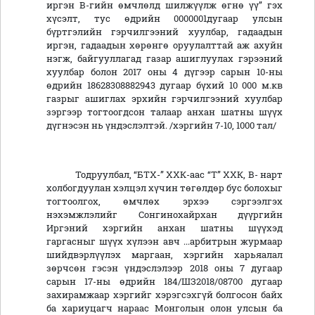
иргэн В-гийн өмчлөлд шилжүүлж өгнө үү” гэх
хүсэлт, тус өдрийн 0000001дугаар улсын
бүртгэлийн гэрчилгээний хуулбар, гадаадын
иргэн, гадаадын хөрөнгө оруулалттай аж ахуйн
нэгж, байгууллагад газар ашиглуулах гэрээний
хуулбар болон 2017 оны 4 дүгээр сарын 10-ны
өдрийн 18628308882943 дугаар бүхий 10 000 м.кв
газрыг ашиглах эрхийн гэрчилгээний хуулбар
зэргээр тогтоогдсон талаар анхан шатны шүүх
дүгнэсэн нь үндэслэлтэй. /хэргийн 7-10, 1000 тал/
Тодруулбал, “БТХ-” ХХК-аас “Т” ХХК, В- нарт
холбогдуулан хэлцэл хүчин төгөлдөр бус болохыг
тогтоолгох, өмчлөх эрхээ сэргээлгэх
нэхэмжлэлийг Сонгинохайрхан дүүргийн
Иргэний хэргийн анхан шатны шүүхэд
гаргасныг шүүх хүлээн авч ...арбитрын журмаар
шийдвэрлүүлэх маргаан, хэргийн харьяалал
зөрчсөн гэсэн үндэслэлээр 2018 оны 7 дугаар
сарын 17-ны өдрийн 184/ШЗ2018/08700 дугаар
захирамжаар хэргийг хэрэгсэхгүй болгосон байх
ба хариуцагч нараас Монголын олон улсын ба