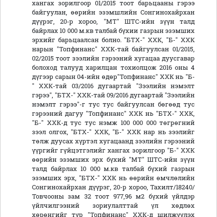
хангах зорилгоор 01/2015 тоот барьцааны гэрээ
байгуулан, өөрийн эзэмшлийн Сонгинохайрхан
дүүрэг, 20-р хороо, "МТ" ШТС-ийн зүүн талд
байрлах 10 000 м.кв талбай бүхии газрын эзэмших
эрхийг барьцаалсан болно. "БТХ-" ХХК, "Б-" ХХК
нарын "Топфинанс" ХХК-тай байгуулсан 01/2015,
02/2015 тоот зээлийн гэрээний хугацаа дуусгавар
болоход талууд харилцан тохиолцож 2016 оны 4
дүгээр сарын 04-ийн өдөр"Топфинанс" ХХК нь "Б-
" ХХК-тай 03/2016 дугаартай "Зээлийн нэмэлт
гэрээ", "БТХ-" ХХК-тай 09/2016 дугаартай "Зээлийн
нэмэлт гэрээ"-г тус тус байгуулсан бөгөөд тус
гэрээний дагуу "Топфинанс" ХХК нь "БТХ-" ХХК,
"Б-" ХХК-д тус тус нэмж 100 000 000 төгрөгний
зээл олгох, "БТХ-" ХХК, "Б-" ХХК нар нь зээлийг
төлж дуусах хүртэл хугацаанд зээлийн гэрээний
үүргийг гүйцэтгэлийг хангах зорилгоор "Б-" ХХК
өөрийн эзэмших эрх бүхий "МТ" ШТС-ийн зүүн
талд байрлах 10 000 м.кв талбай бүхий газрын
эзэмших эрх, "БТХ-" ХХК нь өөрийн өмчлөлийн
Сонгинохайрхан дүүрэг, 20-р хороо, Тахилт/18240/
Товчооны зам 32 тоот 977,96 м2 бүхий үйлдэр
үйлчилгээний зориулалттай үл хөдлөх
хөрөнгийг түр "Топфинанс" ХХК-д шилжүүлэх