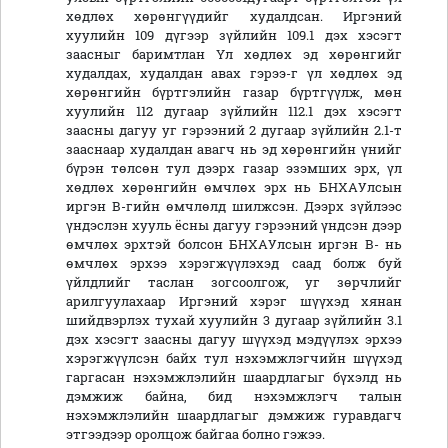
хөдлөх хөрөнгүүдийг худалдсан. Иргэний
хуулийн 109 дүгээр зүйлийн 109.1 дэх хэсэгт
заасныг баримтлан Үл хөдлөх эд хөрөнгийг
худалдах, худалдан авах гэрээ-г үл хөдлөх эд
хөрөнгийн бүртгэлийн газар бүртгүүлж, мөн
хуулийн 112 дугаар зүйлийн 112.1 дэх хэсэгт
заасны дагуу уг гэрээний 2 дугаар зүйлийн 2.1-т
зааснаар худалдан авагч нь эд хөрөнгийн үнийг
бүрэн төлсөн тул дээрх газар эзэмших эрх, үл
хөдлөх хөрөнгийн өмчлөх эрх нь БНХАУлсын
иргэн В-гийн өмчлөлд шилжсэн. Дээрх зүйлээс
үндэслэн хууль ёсны дагуу гэрээний үндсэн дээр
өмчлөх эрхтэй болсон БНХАУлсын иргэн В- нь
өмчлөх эрхээ хэрэгжүүлэхэд саад болж буй
үйлдлийг таслан зогсоолгож, уг зөрчлийг
арилгуулахаар Иргэний хэрэг шүүхэд хянан
шийдвэрлэх тухай хуулийн 3 дугаар зүйлийн 3.1
дэх хэсэгт заасны дагуу шүүхэд мэдүүлэх эрхээ
хэрэгжүүлсэн байх тул нэхэмжлэгчийн шүүхэд
гаргасан нэхэмжлэлийн шаардлагыг бүхэлд нь
дэмжиж байна, бид нэхэмжлэгч талын
нэхэмжлэлийн шаардлагыг дэмжиж гуравдагч
этгээдээр оролцож байгаа болно гэжээ.