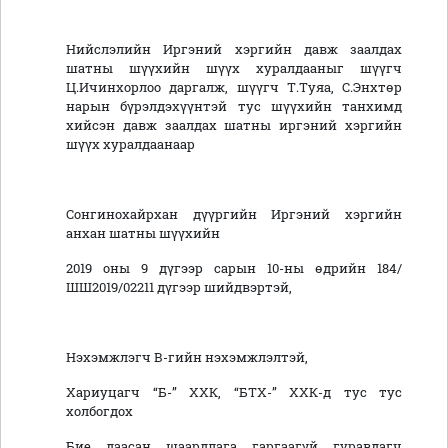
Нийслэлийн Иргэний хэргийн давж заалдах
шатны шүүхийн шүүх хуралдааныг шүүгч
Ц.Ичинхорлоо даргалж, шүүгч Т.Туяа, С.Энхтөр
нарын бүрэлдэхүүнтэй тус шүүхийн танхимд
хийсэн давж заалдах шатны иргэний хэргийн
шүүх хуралдаанаар
Сонгинохайрхан дүүргийн Иргэний хэргийн
анхан шатны шүүхийн
2019 оны 9 дүгээр сарын 10-ны өдрийн 184/
ШШ2019/02211 дүгээр шийдвэртэй,
Нэхэмжлэгч В-гийн нэхэмжлэлтэй,
Хариуцагч “Б-” ХХК, “БТХ-” ХХК-д тус тус
холбогдох
Бие даасан шаардлага гаргаагүй гуравдагч