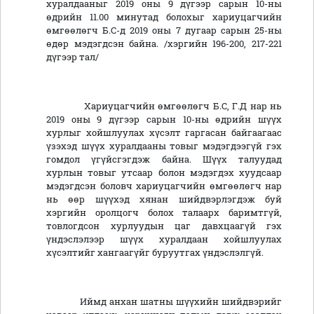
хуралдааныг 2019 оны 9 дүгээр сарын 10-ны
өдрийн 11.00 минутад болохыг хариуцагчийн
өмгөөлөгч Б.С-д 2019 оны 7 дугаар сарын 25-ны
өдөр мэдэгдсэн байна. /хэргийн 196-200, 217-221
дүгээр тал/
Хариуцагчийн өмгөөлөгч Б.С, Г.Д нар нь
2019 оны 9 дүгээр сарын 10-ны өдрийн шүүх
хурлыг хойшлуулах хүсэлт гаргасан байгаагаас
үзэхэд шүүх хуралдааны товыг мэдэгдээгүй гэх
гомдол үгүйсгэгдэж байна. Шүүх талуудад
хурлын товыг утсаар болон мэдэгдэх хуудсаар
мэдэгдсэн боловч хариуцагчийн өмгөөлөгч нар
нь өөр шүүхэд хянан шийдвэрлэгдэж буй
хэргийн оролцогч болох талаарх баримтгүй,
товлогдсон хурлуудын цаг давхцаагүй гэх
үндэслэлээр шүүх хуралдаан хойшлуулах
хүсэлтийг хангаагүйг буруутгах үндэслэлгүй.
Иймд анхан шатны шүүхийн шийдвэрийг