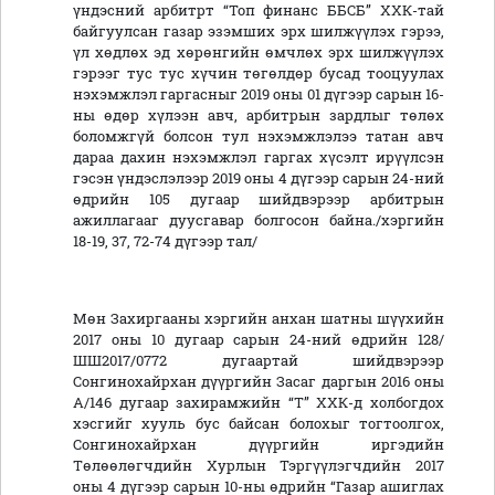
үндэсний арбитрт “Топ финанс ББСБ” ХХК-тай
байгуулсан газар эзэмших эрх шилжүүлэх гэрээ,
үл хөдлөх эд хөрөнгийн өмчлөх эрх шилжүүлэх
гэрээг тус тус хүчин төгөлдөр бусад тооцуулах
нэхэмжлэл гаргасныг 2019 оны 01 дүгээр сарын 16-
ны өдөр хүлээн авч, арбитрын зардлыг төлөх
боломжгүй болсон тул нэхэмжлэлээ татан авч
дараа дахин нэхэмжлэл гаргах хүсэлт ирүүлсэн
гэсэн үндэслэлээр 2019 оны 4 дүгээр сарын 24-ний
өдрийн 105 дугаар шийдвэрээр арбитрын
ажиллагааг дуусгавар болгосон байна./хэргийн
18-19, 37, 72-74 дүгээр тал/
Мөн Захиргааны хэргийн анхан шатны шүүхийн
2017 оны 10 дугаар сарын 24-ний өдрийн 128/
ШШ2017/0772 дугаартай шийдвэрээр
Сонгинохайрхан дүүргийн Засаг даргын 2016 оны
А/146 дугаар захирамжийн “Т” ХХК-д холбогдох
хэсгийг хууль бус байсан болохыг тогтоолгох,
Сонгинохайрхан дүүргийн иргэдийн
Төлөөлөгчдийн Хурлын Тэргүүлэгчдийн 2017
оны 4 дүгээр сарын 10-ны өдрийн “Газар ашиглах