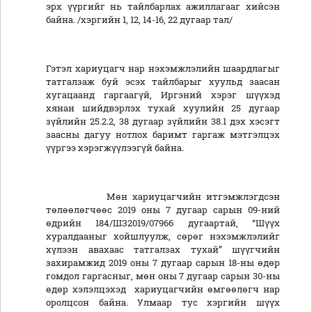
эрх үүргийг нь тайлбарлах ажиллагааг хийсэн
байна. /хэргийн 1, 12, 14-16, 22 дугаар тал/
Гэтэл хариуцагч нар нэхэмжлэлийн шаардлагыг
татгалзаж буй эсэх тайлбарыг хуульд заасан
хугацаанд гаргаагүй, Иргэний хэрэг шүүхэд
хянан шийдвэрлэх тухай хуулийн 25 дугаар
зүйлийн 25.2.2, 38 дугаар зүйлийн 38.1 дэх хэсэгт
заасны дагуу нотлох баримт гаргаж мэтгэлцэх
үүргээ хэрэгжүүлээгүй байна.
Мөн хариуцагчийн итгэмжлэгдсэн
төлөөлөгчөөс 2019 оны 7 дугаар сарын 09-ний
өдрийн 184/ШЗ2019/07966 дугаартай, “Шүүх
хуралдааныг хойшлуулж, сөрөг нэхэмжлэлийг
хүлээн авахаас татгалзах тухай” шүүгчийн
захирамжид 2019 оны 7 дугаар сарын 18-ны өдөр
гомдол гаргасныг, мөн оны 7 дугаар сарын 30-ны
өдөр хэлэлцэхэд хариуцагчийн өмгөөлөгч нар
оролцсон байна. Улмаар тус хэргийн шүүх