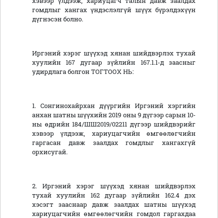
хэвээр үлдээж, хариуцагч талын давж заалдах
гомдлыг хангах үндэслэлгүй шүүх бүрэлдэхүүн
дүгнэсэн болно.
Иргэний хэрэг шүүхэд хянан шийдвэрлэх тухай
хуулийн 167 дугаар зүйлийн 167.1.1-д заасныг
удирдлага болгон ТОГТООХ НЬ:
1. Сонгинохайрхан дүүргийн Иргэний хэргийн
анхан шатны шүүхийн 2019 оны 9 дүгээр сарын 10-
ны өдрийн 184/ШШ2019/02211 дүгээр шийдвэрийг
хэвээр үлдээж, хариуцагчийн өмгөөлөгчийн
гаргасан давж заалдах гомдлыг хангахгүй
орхисугай.
2. Иргэний хэрэг шүүхэд хянан шийдвэрлэх
тухай хуулийн 162 дугаар зүйлийн 162.4 дэх
хэсэгт зааснаар давж заалдах шатны шүүхэд
хариуцагчийн өмгөөлөгчийн гомдол гаргахдаа