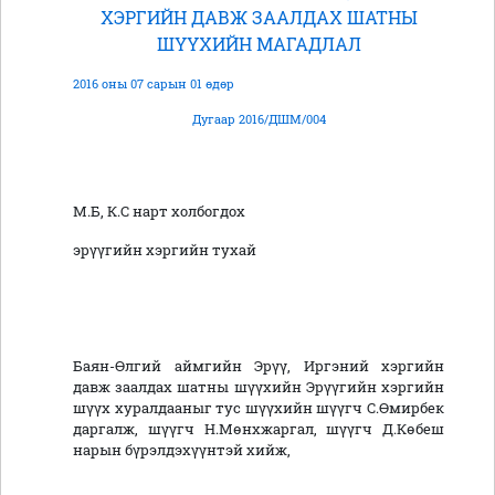
ХЭРГИЙН ДАВЖ ЗААЛДАХ ШАТНЫ
ШҮҮХИЙН МАГАДЛАЛ
2016 оны 07 сарын 01 өдөр
Дугаар 2016/ДШМ/004
М.Б, К.С нарт холбогдох
эрүүгийн хэргийн тухай
Баян-Өлгий аймгийн Эрүү, Иргэний хэргийн
давж заалдах шатны шүүхийн Эрүүгийн хэргийн
шүүх хуралдааныг тус шүүхийн шүүгч С.Өмирбек
даргалж, шүүгч Н.Мөнхжаргал, шүүгч Д.Көбеш
нарын бүрэлдэхүүнтэй хийж,