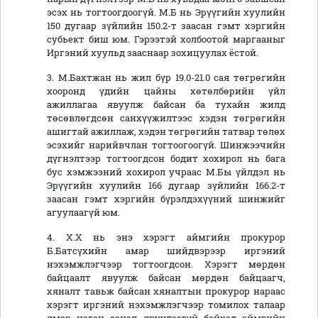
эсэх нь тогтоогдоогүй. М.Б нь Эрүүгийн хуулийн
150 дугаар зүйлийн 150.2-т заасан гэмт хэргийн
субьект биш юм. Гэрээтэй холбоотой маргааныг
Иргэний хуульд зааснаар зохицуулах ёстой.
3. М.Бахтжан нь жил бүр 19.0-21.0 сая төгрөгийн
хооронд үдийн цайны хөтөлбөрийн үйл
ажиллагаа явуулж байсан ба тухайн жилд
төсөвлөгдсөн санхүүжилтээс хэдэн төгрөгийн
ашигтай ажиллаж, хэдэн төгрөгийн татвар төлөх
эсэхийг нарийвчлан тогтоогоогүй. Шинжээчийн
дүгнэлтээр тогтоогдсон бодит хохирол нь бага
бус хэмжээний хохирол учраас М.Бы үйлдэл нь
Эрүүгийн хуулийн 166 дугаар зүйлийн 166.2-т
заасан гэмт хэргийн бүрэлдэхүүний шинжийг
агуулаагүй юм.
4. Х.Х нь энэ хэрэгт аймгийн прокурор
Б.Батсүхийн амар шийдвэрээр иргэний
нэхэмжлэгчээр тогтоогдсон. Хэрэгт мөрдөн
байцаалт явуулж байсан мөрдөн байцаагч,
хяналт тавьж байсан хяналтын прокурор нараас
хэрэгт иргэний нэхэмжлэгчээр томилох талаар