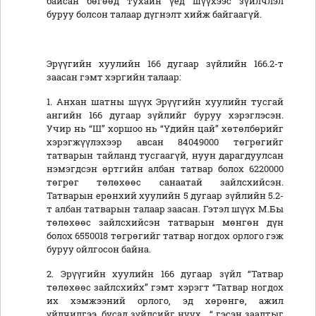
байсан бөгөөд тухайн үед шүүхээс зүйлчлэл
буруу болсон талаар дүгнэлт хийж байгаагүй.
Эрүүгийн хуулийн 166 дугаар зүйлийн 166.2-т
заасан гэмт хэргийн талаар:
1. Анхан шатны шүүх Эрүүгийн хуулийн тусгай
ангийн 166 дугаар зүйлийг буруу хэрэглэсэн.
Учир нь “Ш” хоршоо нь “Үдийн цай” хөтөлбөрийг
хэрэгжүүлэхээр авсан 84049000 төгрөгийг
татварын тайланд тусгаагүй, нуун дарагдуулсан
нэмэгдсэн өртгийн албан татвар болох 6220000
төгрөг төлөхөөс санаатай зайлсхийсэн.
Татварын ерөнхий хуулийн 5 дугаар зүйлийн 5.2-
т албан татварын талаар заасан. Гэтэл шүүх М.Бы
төлөхөөс зайлсхийсэн татварын мөнгөн дүн
болох 6550018 төгрөгийг татвар ногдох орлого гэж
буруу ойлгосон байна.
2. Эрүүгийн хуулийн 166 дугаар зүйл “Татвар
төлөхөөс зайлсхийх” гэмт хэрэгт “Татвар ногдох
их хэмжээний орлого, эд хөрөнгө, ажил
үйлчилгээ, бусад зүйлсийг нуух... “ гэсэн заалтыг