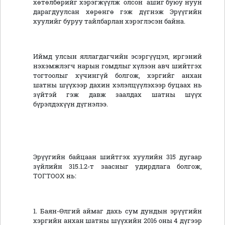
хөтөлбөрийг хэрэгжүүлж олсон ашиг буюу нуун
дарагдуулсан хөрөнгө гэж дүгнэж Эрүүгийн
хуулийг буруу тайлбарлан хэрэглэсэн байна.
Иймд улсын яллагдагчийн эсэргүүцэл, иргэний
нэхэмжлэгч нарын гомдлыг хүлээн авч шийтгэх
тогтоолыг хүчингүй болгож, хэргийг анхан
шатны шүүхээр дахин хэлэлцүүлэхээр буцаах нь
зүйтэй гэж давж заалдах шатны шүүх
бүрэлдэхүүн дүгнэлээ.
Эрүүгийн байцаан шийтгэх хуулийн 315 дугаар
зүйлийн 315.1.2-т заасныг удирдлага болгож,
ТОГТООХ нь:
1. Баян-Өлгий аймаг дахь сум дундын эрүүгийн
хэргийн анхан шатны шүүхийн 2016 оны 4 дүгээр