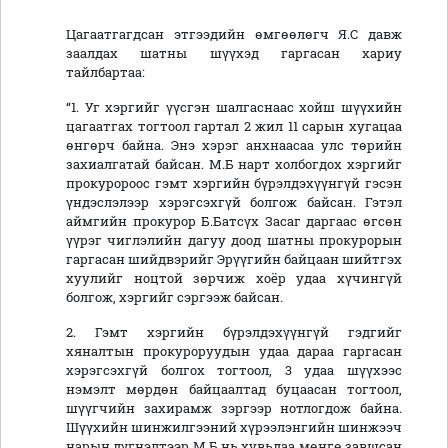
Цагаатгагдсан этгээдийн өмгөөлөгч Я.С давж
заалдах шатны шүүхэд гаргасан хариу
тайлбартаа:
“1. Уг хэргийг үүсгэн шалгаснаас хойш шүүхийн
цагаатгах тогтоол гартал 2 жил 11 сарын хугацаа
өнгөрч байна. Энэ хэрэг анхнаасаа улс төрийн
захиалгатай байсан. М.Б нарт холбогдох хэргийг
прокуророос гэмт хэргийн бүрэлдэхүүнгүй гэсэн
үндэслэлээр хэрэгсэхгүй болгож байсан. Гэтэл
аймгийн прокурор Б.Батсүх Засаг даргаас өгсөн
үүрэг чиглэлийн дагуу доод шатны прокурорын
гаргасан шийдвэрийг Эрүүгийн байцаан шийтгэх
хуулийг ноцтой зөрчиж хоёр удаа хүчингүй
болгож, хэргийг сэргээж байсан.
2. Гэмт хэргийн бүрэлдэхүүнгүй гэдгийг
хяналтын прокуроруудын удаа дараа гаргасан
хэрэгсэхгүй болгох тогтоол, 3 удаа шүүхээс
нэмэлт мөрдөн байцаалтад буцаасан тогтоол,
шүүгчийн захирамж зэргээр нотлогдож байна.
Шүүхийн шинжилгээний хүрээлэнгийн шинжээч
нарын дүгнэлтээр М.Б нь хувьдаа мөнгө завшсан