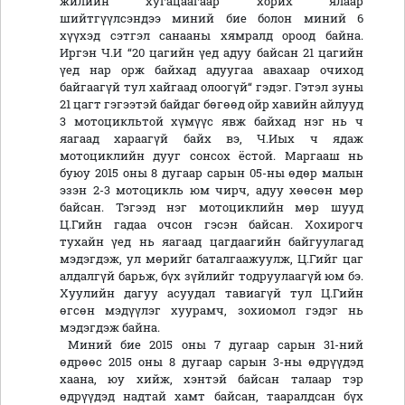
жилийн хугацаагаар хорих ялаар
шийтгүүлсэндээ миний бие болон миний 6
хүүхэд сэтгэл санааны хямралд ороод байна.
Иргэн Ч.И “20 цагийн үед адуу байсан 21 цагийн
үед нар орж байхад адуугаа авахаар очиход
байгаагүй тул хайгаад олоогүй“ гэдэг. Гэтэл зуны
21 цагт гэгээтэй байдаг бөгөөд ойр хавийн айлууд
3 мотоцикльтой хүмүүс явж байхад нэг нь ч
яагаад хараагүй байх вэ, Ч.Иых ч ядаж
мотоциклийн дууг сонсох ёстой. Маргааш нь
буюу 2015 оны 8 дугаар сарын 05-ны өдөр малын
эзэн 2-3 мотоцикль юм чирч, адуу хөөсөн мөр
байсан. Тэгээд нэг мотоциклийн мөр шууд
Ц.Гийн гадаа очсон гэсэн байсан. Хохирогч
тухайн үед нь яагаад цагдаагийн байгуулагад
мэдэгдэж, ул мөрийг баталгаажуулж, Ц.Гийг цаг
алдалгүй барьж, бүх зүйлийг тодруулаагүй юм бэ.
Хуулийн дагуу асуудал тавиагүй тул Ц.Гийн
өгсөн мэдүүлэг хуурамч, зохиомол гэдэг нь
мэдэгдэж байна.
Миний бие 2015 оны 7 дугаар сарын 31-ний
өдрөөс 2015 оны 8 дугаар сарын 3-ны өдрүүдэд
хаана, юу хийж, хэнтэй байсан талаар тэр
өдрүүдэд надтай хамт байсан, тааралдсан бүх