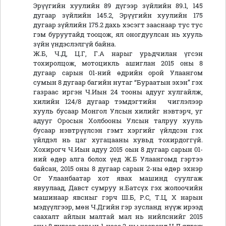
Эрүүгийн хуулийн 89 дүгээр зүйлийн 89.1, 145
дугаар зүйлийн 145.2, Эрүүгийн хуулийн 175
дугаар зүйлийн 175.2 дахь хэсэгт зааснаар тус тус
гэм буруутайд тооцож, ял оногдуулсан нь хууль
зүйн үндэслэлгүй байна.
Ж.Б, Ч.Д, Ц.Г, Г.А нарыг урьдчилан үгсэн
тохиролцож, мотоцикль ашиглан 2015 оны 8
дугаар сарын 01-ний өдрийн орой Улаангом
сумын 8 дугаар багийн нутаг “Бураатын эхэн” гэх
газраас иргэн Ч.Иын 24 тооны адууг хулгайлж,
хилийн 124/8 дугаар тэмдэгтийн чиглэлээр
хууль бусаар Монгол Улсын хилийг нэвтэрч, уг
адууг Оросын Холбооны Улсын талруу хууль
бусаар нэвтрүүлсэн гэмт хэргийг үйлдсэн гэх
үйлдэл нь цаг хугацааны хувьд тохирдоггүй.
Хохирогч Ч.Иын адуу 2015 оын 8 дугаар сарын 01-
ний өдөр алга болох үед Ж.Б Улаангомд гэртээ
байсан, 2015 оны 8 дугаар сарын 2-ны өдөр эхнэр
Ог Улаанбаатар хот явах машинд суулгаж
явуулаад, Давст сумруу н.Батсүх гэх жолоочийн
машинаар явсныг гэрч Ш.Б, Р.С, Т.Ц, Х нарын
мэдүүлгээр, мөн Ч.Дгийн гэр зусланд нүүж ирээд
саахалт айлын малтай мал нь нийлснийг 2015