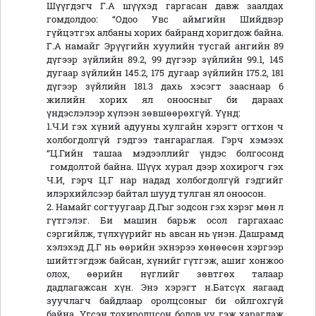
Шүүгдэгч Г.А шүүхэд гаргасан давж заалдах
гомдолдоо: “Одоо Увс аймгийн Шийдвэр
гүйцэтгэх албаны хорих байранд хоригдож байна.
Г.А намайг Эрүүгийн хуулийн тусгай ангийн 89
дүгээр зүйлийн 89.2, 99 дүгээр зүйлийн 99.1, 145
дугаар зүйлийн 145.2, 175 дугаар зүйлийн 175.2, 181
дүгээр зүйлийн 181.3 дахь хэсэгт зааснаар 6
жилийн хорих ял оноосныг би дараах
үндэслэлээр хүлээн зөвшөөрөхгүй. Үүнд:
1.Ч.И гэх хүний адууны хулгайн хэрэгт огтхон ч
холбогдолгүй гэдгээ тангараглая. Гэрч хэмээх
“Ц.Гийн ташаа мэдээллийг үндэс болгосонд
гомдолтой байна. Шүүх хурал дээр хохирогч гэх
Ч.И, гэрч Ц.Г нар надад холбогдолгүй гэдгийг
илэрхийлсээр байтал шууд тулган ял оноосон.
2. Намайг согтуугаар Д.Гыг зодсон гэх хэрэг мөн л
гүтгэлэг. Би машин барьж осол гаргахаас
сэргийлж, түлхүүрийг нь авсан нь үнэн. Дашрамд
хэлэхэд Д.Г нь өөрийн эхнэрээ хөнөөсөн хэргээр
шийтгэгдэж байсан, хүнийг гүтгэж, ашиг хонжоо
олох, өөрийн нүглийг зөвтгөх талаар
дадлагажсан хүн. Энэ хэрэгт н.Батсүх яагаад
зуучлагч байдлаар оролцсоныг би ойлгохгүй
байна. Үгсэн тохиролцсон болов уу гэж харагдаж