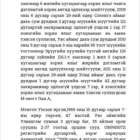
зааснаар 6 жилийн хугацаагаар хорих ялыг чанга
дэглэмтэй хорих ангид эдлэхээр шийтгүүлж, 2009
оны 6 дугаар сарын 29-ний өдөр Сэлэнгэ аймаг
дахь сум дундын 2 дугаар шүүхийн шүүгчийн 112
дугаартай захирамжаар эдлээгүй үлдсэн 1 сар 17
хоногийн хорих ялыг хугацаанаас нь өмнө
тэнсэн сулласан, Увс аймаг дахь сум дундын 2010
оны 9 дүгээр сарын 3-ны өдрийн 95 тоот шүүхийн
тогтоолоор Эрүүгийн хуулийн тусгай ангийн 126
дугаар зүйлийн 126.1-т зааснаар 1 жил 5 сарын
хугацаагаар хорих ялыг жирийн дэглэмтэй
хорих ангид эдлүүлэхээр шийтгүүлж, 2011 оны 11
дүгээр сарын 29-ний өдөр Ховд аймаг дахь сум
дундын 1 дүгээр шүүхийн шүүгчийн 42 дугаар
захирамжаар эдлээгүй үлдсэн 7 сар, 4 хоногийн
хорих ялыг хугацаанаас өмнө тэнсэн суллагдсан
М овогт Гын А,
Монгол Улсын иргэн,1969 оны 10 дугаар сарын 7-
ны өдөр төрсөн, 47 настай, Увс аймгийн
Улаангом сумын 3 дугаар баг, 55 айлын орон
сууцны 2-37 тоотод оршин суух, ОВ69100711
регистрийн дугаартай, хэрэг хариуцах
чадвартай, урьд “2009 оны 4 дүгээр сарын 20-ны