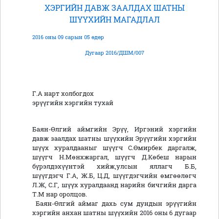
ХЭРГИЙН ДАВЖ ЗААЛДАХ ШАТНЫ
ШҮҮХИЙН МАГАДЛАЛ
2016 оны 09 сарын 05 өдөр
Дугаар 2016/ДШМ/007
Г.А нарт холбогдох
эрүүгийн хэргийн тухай
Баян-Өлгий аймгийн Эрүү, Иргэний хэргийн
давж заалдах шатны шүүхийн Эрүүгийн хэргийн
шүүх хуралдааныг шүүгч С.Өмирбек даргалж,
шүүгч Н.Мөнхжаргал, шүүгч Д.Көбеш нарын
бүрэлдэхүүнтэй хийж,улсын яллагч Б.Б,
шүүгдэгч Г.А, Ж.Б, Ц.Д, шүүгдэгчийн өмгөөлөгч
Л.Ж, С.Г, шүүх хуралдаанд нарийн бичгийн дарга
Т.М нар оролцов.
Баян-Өлгий аймаг дахь сум дундын эрүүгийн
хэргийн анхан шатны шүүхийн 2016 оны 6 дугаар