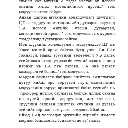
сумын хөл муутай А гэдэг настай ах ногоон
өнгийн хятад мотоцикльтой ирсэн...” гэж
мэдүүлэг өгсөн байдаг.
Анхан шатны шүүхийн хэлэлцүүлэгт шүүгдэгч
Ц.Гээс тодруулж мотоциклийн дугаарыг асуухад
“...А ногоон өнгийн улсын дугаартай,
мотоцикльтой ирсэн...” гэж мэдүүлсэн нь хурлын
тэмдэглэлд тусгагдсан байгаа.
Мөн шүүхийн хэлэлцүүлэгт мэдүүлэхдээ Ц.Г нь
“Одоо миний ярьж байгаа бүгд үнэн. Би Г.Аг
танихгүй. Надад эрүүгийн төлөөлөгч У.Б хэлэх
үгийг зааж өгсөн учраас би түүний зааж өгснөөр
нэрийг нь Г.А гэж хэлсэн. Г.А энэ хэрэгт
хамааралгүй болно...” гэж мэдүүлсэн.
Мөрдөн байцаагч байцаан шийтгэх ажиллагааг
дутуу хийж, эрс зөрүүтэй гэрч, сэжигтэний
мэдүүлгийн зөрүүг арилгаагүй байж түүнийг нь
прокурор нотлох баримтаа болгож яллаж байгаа
нь хүний эрхийг дордуулсан, илт гүтгэсэн,
Эрүүгийн байцаан шийтгэх хуулийн 80 дугаар
зүйлийг зөрчсөн гэж үзэж, гомдолтой байна.
Иймд Г.Ад холбогдох эрүүгийн хэргийг нэмэлт
мөрдөн байцаалтад буцааж өгнө үү.” гэжээ.