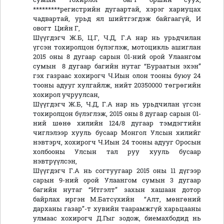
*********регистрийн дугаартай, хэрэг хариуцах
чадвартай, урьд ял шийтгэгдэж байгаагүй, И
овогт Цийн Г,
Шүүгдэгч Ж.Б, Ц.Г, Ч.Д, Г.А нар нь урьдчилан
үгсэн тохиролцон бүлэглэж, мотоцикль ашиглан
2015 оны 8 дугаар сарын 01-ний орой Улаангом
сумын 8 дугаар багийн нутаг “Бураатын эхэн”
гэх газраас хохирогч Ч.Иын олон тооны буюу 24
тооны адууг хулгайлж, нийт 20350000 төгрөгийн
хохирол учруулсан,
Шүүгдэгч Ж.Б, Ч.Д, Г.А нар нь урьдчилан үгсэн
тохиролцон бүлэглэж, 2015 оны 8 дугаар сарын 01-
ний шөнө хилийн 124/8 дугаар тэмдэгтийн
чиглэлээр хууль бусаар Монгол Улсын хилийг
нэвтэрч, хохирогч Ч.Иын 24 тооны адууг Оросын
холбооны Улсын тал руу хууль бусаар
нэвтрүүлсэн,
Шүүгдэгч Г.А нь согтуугаар 2015 оны 11 дүгээр
сарын 9-ний орой Улаангом сумын 3 дугаар
багийн нутаг “Итгэлт” захын хашаан дотор
байрлах иргэн М.Батсүхийн “Алт, мөнгөний
дарханы газар”-т хувийн таарамжгүй харьцааны
улмаас хохирогч Д.Гыг зодож, биемахбодид нь