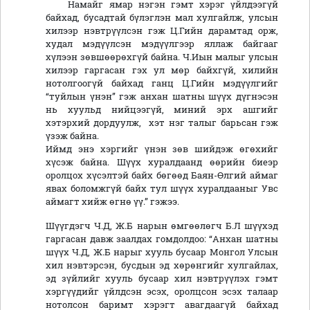
Намайг ямар нэгэн гэмт хэрэг үйлдээгүй
байхад, бусадтай бүлэглэн мал хулгайлж, улсын
хилээр нэвтрүүлсэн гэж Ц.Гийн дарамтад орж,
худал мэдүүлсэн мэдүүлгээр яллаж байгааг
хүлээн зөвшөөрөхгүй байна. Ч.Иын малыг улсын
хилээр гаргасан гэх ул мөр байхгүй, хилийн
нотолгоогүй байхад ганц Ц.Гийн мэдүүлгийг
“туйлын үнэн” гэж анхан шатны шүүх дүгнэсэн
нь хуульд нийцээгүй, миний эрх ашгийг
хэтэрхий дордуулж, хэт нэг талыг барьсан гэж
үзэж байна.
Иймд энэ хэргийг үнэн зөв шийдэж өгөхийг
хүсэж байна. Шүүх хуралдаанд өөрийн биеэр
оролцох хүсэлтэй байх бөгөөд Баян-Өлгий аймаг
явах боломжгүй байх тул шүүх хуралдааныг Увс
аймагт хийж өгнө үү.” гэжээ.
Шүүгдэгч Ч.Д, Ж.Б нарын өмгөөлөгч Б.Л шүүхэд
гаргасан давж заалдах гомдолдоо: “Анхан шатны
шүүх Ч.Д, Ж.Б нарыг хууль бусаар Монгол Улсын
хил нэвтэрсэн, бусдын эд хөрөнгийг хулгайлах,
эд зүйлийг хууль бусаар хил нэвтрүүлэх гэмт
хэргүүдийг үйлдсэн эсэх, оролцсон эсэх талаар
нотолсон баримт хэрэгт авагдаагүй байхад