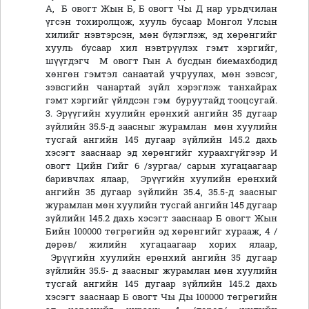
А, Б овогт Жын Б, Б овогт Чы Д нар урьдчилан
үгсэн тохиролцож, хууль бусаар Монгол Улсын
хилийг нэвтэрсэн, мөн бүлэглэж, эд хөрөнгийг
хууль бусаар хил нэвтрүүлэх гэмт хэргийг,
шүүгдэгч М овогт Гын А бусдын биемахбодид
хөнгөн гэмтэл санаатай учруулах, мөн зэвсэг,
зэвсгийн чанартай зүйл хэрэглэж танхайрах
гэмт хэргийг үйлдсэн гэм буруутайд тооцсугай.
3. Эрүүгийн хуулийн ерөнхий ангийн 35 дугаар
зүйлийн 35.5-д заасныг журамлан мөн хуулийн
тусгай ангийн 145 дугаар зүйлийн 145.2 дахь
хэсэгт зааснаар эд хөрөнгийг хураахгүйгээр И
овогт Цийн Гийг 6 /зургаа/ сарын хугацаагаар
баривчлах ялаар, Эрүүгийн хуулийн ерөнхий
ангийн 35 дугаар зүйлийн 35.4, 35.5-д заасныг
журамлан мөн хуулийн тусгай ангийн 145 дугаар
зүйлийн 145.2 дахь хэсэгт зааснаар Б овогт Жын
Бийн 100000 төгрөгийн эд хөрөнгийг хурааж, 4 /
дөрөв/ жилийн хугацаагаар хорих ялаар,
Эрүүгийн хуулийн ерөнхий ангийн 35 дугаар
зүйлийн 35.5- д заасныг журамлан мөн хуулийн
тусгай ангийн 145 дугаар зүйлийн 145.2 дахь
хэсэгт зааснаар Б овогт Чы Ды 100000 төгрөгийн