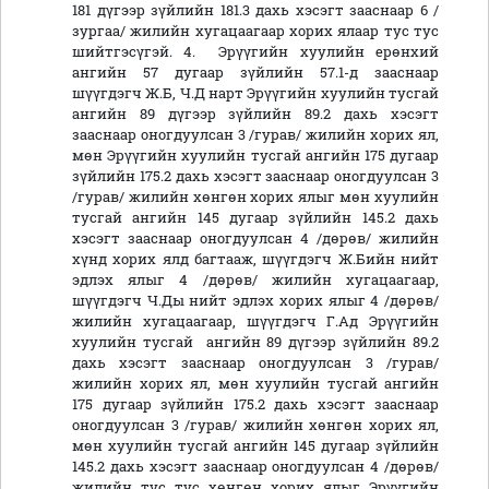
181 дүгээр зүйлийн 181.3 дахь хэсэгт зааснаар 6 /
зургаа/ жилийн хугацаагаар хорих ялаар тус тус
шийтгэсүгэй. 4. Эрүүгийн хуулийн ерөнхий
ангийн 57 дугаар зүйлийн 57.1-д зааснаар
шүүгдэгч Ж.Б, Ч.Д нарт Эрүүгийн хуулийн тусгай
ангийн 89 дүгээр зүйлийн 89.2 дахь хэсэгт
зааснаар оногдуулсан 3 /гурав/ жилийн хорих ял,
мөн Эрүүгийн хуулийн тусгай ангийн 175 дугаар
зүйлийн 175.2 дахь хэсэгт зааснаар оногдуулсан 3
/гурав/ жилийн хөнгөн хорих ялыг мөн хуулийн
тусгай ангийн 145 дугаар зүйлийн 145.2 дахь
хэсэгт зааснаар оногдуулсан 4 /дөрөв/ жилийн
хүнд хорих ялд багтааж, шүүгдэгч Ж.Бийн нийт
эдлэх ялыг 4 /дөрөв/ жилийн хугацаагаар,
шүүгдэгч Ч.Ды нийт эдлэх хорих ялыг 4 /дөрөв/
жилийн хугацаагаар, шүүгдэгч Г.Ад Эрүүгийн
хуулийн тусгай ангийн 89 дүгээр зүйлийн 89.2
дахь хэсэгт зааснаар оногдуулсан 3 /гурав/
жилийн хорих ял, мөн хуулийн тусгай ангийн
175 дугаар зүйлийн 175.2 дахь хэсэгт зааснаар
оногдуулсан 3 /гурав/ жилийн хөнгөн хорих ял,
мөн хуулийн тусгай ангийн 145 дугаар зүйлийн
145.2 дахь хэсэгт зааснаар оногдуулсан 4 /дөрөв/
жилийн тус тус хөнгөн хорих ялыг Эрүүгийн