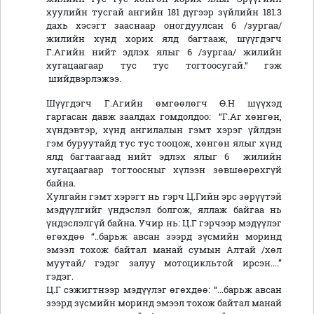
хуулийн тусгай ангийн 181 дүгээр зүйлийн 181.3
дахь хэсэгт зааснаар оногдуулсан 6 /зургаа/
жилийн хүнд хорих ялд багтааж, шүүгдэгч
Г.Агийн нийт эдлэх ялыг 6 /зургаа/ жилийн
хугацаагаар тус тус тогтоосугай.“ гэж
шийдвэрлэжээ.
Шүүгдэгч Г.Агийн өмгөөлөгч Ө.Н шүүхэд
гаргасан давж заалдах гомдолдоо: “Г.Аг хөнгөн,
хүндэвтэр, хүнд ангилалын гэмт хэрэг үйлдэн
гэм буруутайд тус тус тооцож, хөнгөн ялыг хүнд
ялд багтаагаад нийт эдлэх ялыг 6 жилийн
хугацаагаар тогтоосныг хүлээн зөвшөөрөхгүй
байна.
Хулгайн гэмт хэрэгт нь гэрч Ц.Гийн эрс зөрүүтэй
мэдүүлгийг үндэслэл болгож, яллаж байгаа нь
үндэслэлгүй байна. Учир нь: Ц.Г гэрчээр мэдүүлэг
өгөхдөө “..барьж авсан зээрд зүсмийн моринд
эмээл тохож байтал манай сумын Алтай /хөл
муутай/ гэдэг залуу мотоцикльтой ирсэн....”
гэдэг.
Ц.Г сэжигтнээр мэдүүлэг өгөхдөө: “...барьж авсан
зээрд зүсмийн моринд эмээл тохож байтал манай