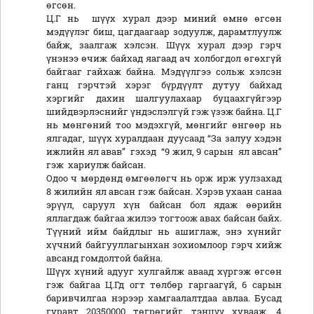
өгсөн.
Ц.Г нь шүүх хурал дээр миний өмнө өгсөн
мэдүүлэг биш, цагдаагаар зодуулж, дарамтлуулж
байж, заалгаж хэлсэн. Шүүх хурал дээр гэрч
үнэнээ өчиж байхад яагаад ач холбогдол өгөхгүй
байгааг гайхаж байна. Мэдүүлгээ сольж хэлсэн
ганц гэрчтэй хэрэг бүрдүүлт дутуу байхад
хэргийг дахин шалгуулахаар буцаахгүйгээр
шийдвэрлэснийг үндэслэлгүй гэж үзэж байна. Ц.Г
нь мөнгөний тоо мэдэхгүй, мөнгийг өнгөөр нь
ялгадаг, шүүх хуралдаан дуусаад “За залуу хэдэн
ижлийн ял авав” гэхэд “9 жил, 9 сарын ял авсан”
гэж хариулж байсан.
Одоо ч мөрдөнд өмгөөлөгч нь орж ирж уулзахад
8 жилийн ял авсан гэж байсан. Хэрэв ухаан санаа
эрүүл, саруул хүн байсан бол ядаж өөрийн
яллагдаж байгаа жилээ тогтоож авах байсан байх.
Түүний ийм байдлыг нь ашиглаж, энэ хүнийг
хүчний байгууллагынхан зохиомлоор гэрч хийж
авсанд гомдолтой байна.
Шүүх хүний адууг хулгайлж аваад хүргэж өгсөн
гэж байгаа Ц.Гд огт төлбөр гаргаагүй, 6 сарын
баривчилгаа нэрээр хамгаалалтдаа авлаа. Бусад
гуравт 20350000 төгрөгийг тэнцүү хувааж, 4