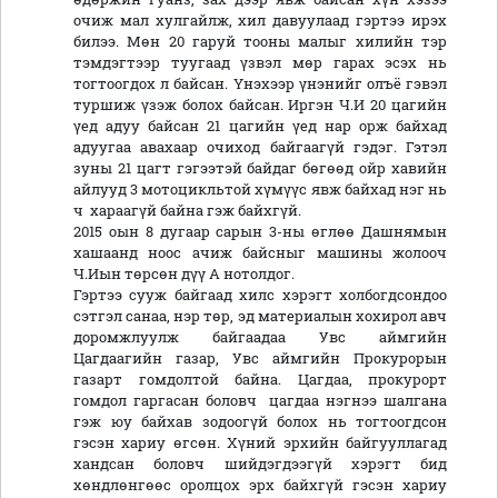
очиж мал хулгайлж, хил давуулаад гэртээ ирэх
билээ. Мөн 20 гаруй тооны малыг хилийн тэр
тэмдэгтээр туугаад үзвэл мөр гарах эсэх нь
тогтоогдох л байсан. Үнэхээр үнэнийг олъё гэвэл
туршиж үзэж болох байсан. Иргэн Ч.И 20 цагийн
үед адуу байсан 21 цагийн үед нар орж байхад
адуугаа авахаар очиход байгаагүй гэдэг. Гэтэл
зуны 21 цагт гэгээтэй байдаг бөгөөд ойр хавийн
айлууд 3 мотоцикльтой хүмүүс явж байхад нэг нь
ч хараагүй байна гэж байхгүй.
2015 оын 8 дугаар сарын 3-ны өглөө Дашнямын
хашаанд ноос ачиж байсныг машины жолооч
Ч.Иын төрсөн дүү А нотолдог.
Гэртээ сууж байгаад хилс хэрэгт холбогдсондоо
сэтгэл санаа, нэр төр, эд материалын хохирол авч
доромжлуулж байгаадаа Увс аймгийн
Цагдаагийн газар, Увс аймгийн Прокурорын
газарт гомдолтой байна. Цагдаа, прокурорт
гомдол гаргасан боловч цагдаа нэгнээ шалгана
гэж юу байхав зодоогүй болох нь тогтоогдсон
гэсэн хариу өгсөн. Хүний эрхийн байгууллагад
хандсан боловч шийдэгдээгүй хэрэгт бид
хөндлөнгөөс оролцох эрх байхгүй гэсэн хариу