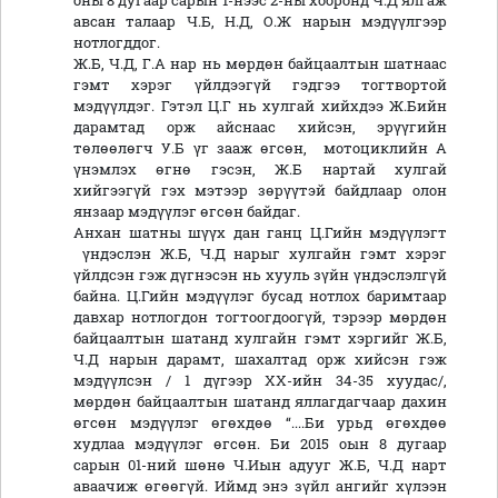
оны 8 дугаар сарын 1-нээс 2-ны хооронд Ч.Д ялгаж
авсан талаар Ч.Б, Н.Д, О.Ж нарын мэдүүлгээр
нотлогддог.
Ж.Б, Ч.Д, Г.А нар нь мөрдөн байцаалтын шатнаас
гэмт хэрэг үйлдээгүй гэдгээ тогтвортой
мэдүүлдэг. Гэтэл Ц.Г нь хулгай хийхдээ Ж.Бийн
дарамтад орж айснаас хийсэн, эрүүгийн
төлөөлөгч У.Б үг зааж өгсөн, мотоциклийн А
үнэмлэх өгнө гэсэн, Ж.Б нартай хулгай
хийгээгүй гэх мэтээр зөрүүтэй байдлаар олон
янзаар мэдүүлэг өгсөн байдаг.
Анхан шатны шүүх дан ганц Ц.Гийн мэдүүлэгт
үндэслэн Ж.Б, Ч.Д нарыг хулгайн гэмт хэрэг
үйлдсэн гэж дүгнэсэн нь хууль зүйн үндэслэлгүй
байна. Ц.Гийн мэдүүлэг бусад нотлох баримтаар
давхар нотлогдон тогтоогдоогүй, тэрээр мөрдөн
байцаалтын шатанд хулгайн гэмт хэргийг Ж.Б,
Ч.Д нарын дарамт, шахалтад орж хийсэн гэж
мэдүүлсэн / 1 дүгээр ХХ-ийн 34-35 хуудас/,
мөрдөн байцаалтын шатанд яллагдагчаар дахин
өгсөн мэдүүлэг өгөхдөө “....Би урьд өгөхдөө
худлаа мэдүүлэг өгсөн. Би 2015 оын 8 дугаар
сарын 01-ний шөнө Ч.Иын адууг Ж.Б, Ч.Д нарт
аваачиж өгөөгүй. Иймд энэ зүйл ангийг хүлээн