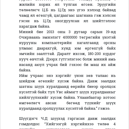
жилийн хорих ял тулган өгсөн. Эрүүгийн
төлөөлөгч Ц.Б нь Ц.Гд энэ үгээ хэлээд байвад
чамд ял өгөхгүй, цагдаагаас шагнана гэж хэлсэн
гэсэн нь Ц.Гд оногдуулсан ял шийтгэлээс
харагдаж байна.
Миний бие 2013 оны 3 дугаар сарын 19-нд
Очирваань эмнэлэгт 4000000 төгрөгийн үнэтэй
нурууны компьютерийн хагалгаанд орсны
улмаас даарахгүй, хүнд юм өргөхгүй байх
эмчийн заалттай. Даралт ихсэж, 180-200 хүрдэг
хууч өвчтэй. Дээрх гүтгэлэгээс болж миний амь
насанд аюул учрах бий гэхээс би маш их айж
байна.
Ийм учраас энэ хэргийг үнэн зөв талаас нь
шийдэж өгөхийг хүсэж байна. Давж заалдах
шатны шүүх хуралдаанд өөрийн биеэр оролцох
хүсэлтэй байх тул Увс аймагт шүүх хуралдааныг
хийлгүүлэхийг хүсэж байна. Улаанбаатар хотоос
өмгөөлөгч авсан бөгөөд түүнийг шүүх
хуралдаанд оролцуулах хүсэлтэй байна.” гэжээ.
Шүүгдэгч Ч.Д шүүхэд гаргасан давж заалдах
гомдолдоо: “Хийгээгүй хэргийнхээ төлөө 4