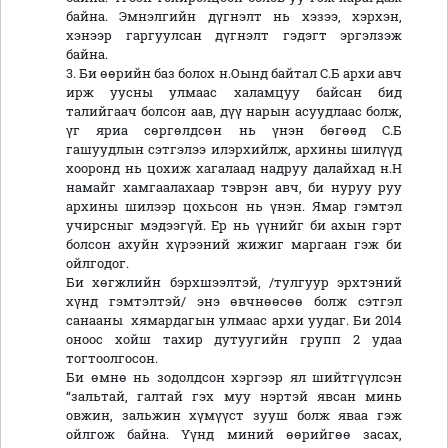
байна. Эмнэлгийн дүгнэлт нь хэзээ, хэрхэн,
хэнээр гаргуулсан дүгнэлт гэдэгт эргэлзэж
байна.
3. Би өөрийн баз болох н.Оынд байтал С.Б архи авч
ирж уусны улмаас халамцуу байсан бид
талийгаач болсон аав, дүү нарын асуудлаас болж,
үг яриа сөргөлдсөн нь үнэн бөгөөд С.Б
гашуудлын сэтгэлээ илэрхийлж, архины шилүүд
хооронд нь цохиж хагалаад надруу далайхад н.Н
намайг хамгаалахаар тэврэн авч, би нуруу руу
архины шилээр цохьсон нь үнэн. Ямар гэмтэл
учирсныг мэдээгүй. Ер нь үүнийг би ахын гэрт
болсон ахуйн хүрээний жижиг маргаан гэж би
ойлгодог.
Би хөгжлийн бэрхшээлтэй, /тулгуур эрхтэний
хүнд гэмтэлтэй/ энэ өвчнөөсөө болж сэтгэл
санааны хямардагын улмаас архи уудаг. Би 2014
оноос хойш тахир дутуугийн групп 2 удаа
тогтоолгосон.
Би өмнө нь зодолдсон хэргээр ял шийтгүүлсэн
“зальтай, галтай гэх муу нэртэй явсан минь
овжин, зальжин хүмүүст зууш болж яваа гэж
ойлгож байна. Үүнд миний өөрийгөө засах,