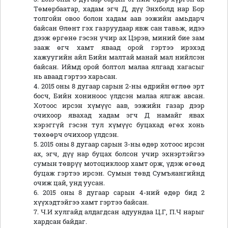
Төмөрбаатар, хадам эгч Д, дүү Энхболд нар Бор
толгойн овоо болон хадам аав ээжийн амьдарч
байсан Өлөнт гэх газруудаар явж сан тавьж, идээ
дээж өргөнө гэсэн учир ах Цэрэв, миний бие зам
зааж өгч хамт яваад орой гэртээ ирэхэд
хажуугийн айл Бийн малтай манай мал нийлсэн
байсан. Иймд орой болтол малаа ялгаад хагасыг
нь аваад гэртээ харьсан.
4. 2015 оны 8 дугаар сарын 2-ны өдрийн өглөө эрт
босч, Бийн хониноос үлдсэн малаа ялгаж авсан.
Хотоос ирсэн хүмүүс аав, ээжийн газар дээр
очихоор явахад хадам эгч Д намайг явах
хэрэггүй гэсэн тул хүмүүс буцахад өгөх хонь
төхөөрч очихоор үлдсэн.
5. 2015 оны 8 дугаар сарын 3-ны өдөр хотоос ирсэн
ах, эгч, дүү нар буцах болсон учир эхнэртэйгээ
сумын төврүү мотоциклоор хамт орж, үдэж өгөөд
буцаж гэртээ ирсэн. Сумын төвд Сумъяангийнд
очиж цай, унд уусан.
6. 2015 оны 8 дугаар сарын 4-ний өдөр бид 2
хүүхэдтэйгээ хамт гэртээ байсан.
7. Ч.И хулгайд алдагдсан адуундаа Ц.Г, П.Ч нарыг
хардсан байдаг.