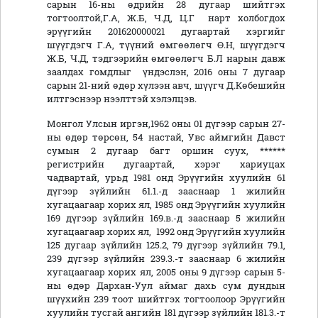
сарын 16-ны өдрийн 28 дугаар шийтгэх
тогтоолтой,Г.А, Ж.Б, Ч.Д, Ц.Г нарт холбогдох
эрүүгийн 201620000021 дугаартай хэргийг
шүүгдэгч Г.А, түүний өмгөөлөгч Ө.Н, шүүгдэгч
Ж.Б, Ч.Д, тэдгээрийн өмгөөлөгч Б.Л нарын давж
заалдах гомдлыг үндэслэн, 2016 оны 7 дугаар
сарын 21-ний өдөр хүлээн авч, шүүгч Д.Көбешийн
илтгэснээр нээлттэй хэлэлцэв.
Монгол Улсын иргэн,1962 оны 01 дүгээр сарын 27-
ны өдөр төрсөн, 54 настай, Увс аймгийн Давст
сумын 2 дугаар багт оршин суух, ******
регистрийн дугаартай, хэрэг хариуцах
чадвартай, урьд 1981 онд Эрүүгийн хуулийн 61
дүгээр зүйлийн 61.1.-д зааснаар 1 жилийн
хугацаагаар хорих ял, 1985 онд Эрүүгийн хуулийн
169 дүгээр зүйлийн 169.в.-д зааснаар 5 жилийн
хугацаагаар хорих ял, 1992 онд Эрүүгийн хуулийн
125 дугаар зүйлийн 125.2, 79 дүгээр зүйлийн 79.1,
239 дүгээр зүйлийн 239.3.-т зааснаар 6 жилийн
хугацаагаар хорих ял, 2005 оны 9 дүгээр сарын 5-
ны өдөр Дархан-Уул аймаг дахь сум дундын
шүүхийн 239 тоот шийтгэх тогтоолоор Эрүүгийн
хуулийн тусгай ангийн 181 дүгээр зүйлийн 181.3.-т