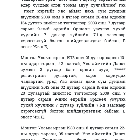
өдөр бусдын олон тооны адуу хулгайлсан” гэх
гэмт хэргийг Увс аймаг дахь сум дундын
шүүхийн 2009 оны 9 дүгээр сарын 28-ны өдрийн
134 дүгээр шийтгэх тогтоолоор 2009 оны 7 дугаар
сарын 9-ний өдрийн Өршөөл үзүүлэх тухай
хуулийн 7 дугаар зүйлийн 7.1-д зааснаар
хэрэгсэхгүй болгон шийдвэрлэгдэж байсан, Б
овогт Жын Б,
Монгол Улсын иргэн,1973 оны 01 дүгээр сарын 13-
ны өдөр төрсөн, 42 настай, Увс аймгийн Давст
сумын 3 дугаар багт оршин суух, ******
регистрийн дугаартай, хэрэг хариуцах
чадвартай, урьд Увс аймаг дахь сум дундын
шүүхийн 2012 оны 02 дугаар сарын 15-ны өдрийн
23 дугаартай шийтгэх тогтоолоор 2009 оны 7
дугаар сарын 9-ний өдрийн Өршөөл үзүүлэх
тухай хуулийн 7 дугаар зүйлийн 7.1-д зааснаар
хэрэгсэхгүй болгон шийдвэрлэгдэж байсан, Б
овогт Чы Д,
Монгол Улсын иргэн,1980 оны 6 дугаар сарын 22-
ны өдөр төрсөн, 35 настай, Увс аймгийн Давст
сумын Тохирлог багт оршин суух,