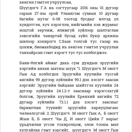
хөнгөн гэмтэл учруулсан,
Шүүгдэгч Г.А нь согтуугаар 2016 оны 01 дүгээр
сарын 27-ны орой Улаангом сумын 10 дугаар
багийн нутаг 6-08 тоотод бусдыг илтэд үл
хүндэтгэн, хүч хэрэглэн, нийгмийн хэв журмыг
ноцтой зөрчиж, ялимгүй зүйлээр шалтаглан
зэвсэгийн чанартай бусад зүйл буюу архины
шилээр хохирогч С.Бын толгой тус газар нь
цохиж, биемахбодид нь хөнгөн гэмтэл учруулан
танхайрсан гэмт хэрэгт тус тус холбогджээ.
Баян-Өлгий аймаг дахь сум дундын эрүүгийн
хэргийн анхан шатны шүүх “1. Шүүгдэгч М овогт
Гын Ад холбогдох Эрүүгийн хуулийн тусгай
ангийн 99 дүгээр зүйлийн 99.1 дэх хэсэгт заасан
хэргийг Эрүүгийн байцаан шийтгэх хуулийн 24
дүгээр зүйлийн 24.1.2-т зааснаар хэрэгсэхгүй
болгож, Эрүүгийн хуулийн Ерөнхий ангийн 72
дугаар зүйлийн 72.1.1 дэх хэсэгт заасныг
баримтлан түүнийг эрүүгийн хариуцлагаас
чөлөөлсүгэй. 2. Шүүгдэгч М овогт Гын А, Б овогт
Жын Б, Б овогт Чы Д, И овогт Цийн Г нарыг
урьдчилан үгсэн тохиролцож, олон тооны мал
хулгайлах гэмт хэргийг, шүүгдэгч М овогт Гын