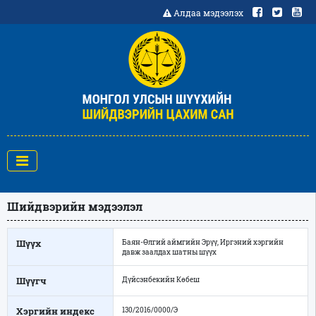
Алдаа мэдээлэх
Шийдвэрийн мэдээлэл
Шүүх
Баян-Өлгий аймгийн Эрүү, Иргэний хэргийн
давж заалдах шатны шүүх
Шүүгч
Дүйсэнбекийн Көбеш
Хэргийн индекс
130/2016/0000/Э