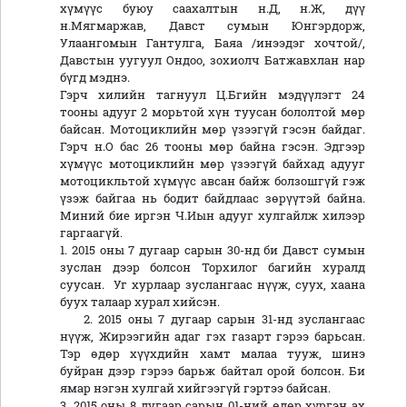
хүмүүс буюу саахалтын н.Д, н.Ж, дүү
н.Мягмаржав, Давст сумын Юнгэрдорж,
Улаангомын Гантулга, Баяа /инээдэг хочтой/,
Давстын уугуул Ондоо, зохиолч Батжавхлан нар
бүгд мэднэ.
Гэрч хилийн тагнуул Ц.Бгийн мэдүүлэгт 24
тооны адууг 2 морьтой хүн туусан бололтой мөр
байсан. Мотоциклийн мөр үзээгүй гэсэн байдаг.
Гэрч н.О бас 26 тооны мөр байна гэсэн. Эдгээр
хүмүүс мотоциклийн мөр үзээгүй байхад адууг
мотоцикльтой хүмүүс авсан байж болзошгүй гэж
үзэж байгаа нь бодит байдлаас зөрүүтэй байна.
Миний бие иргэн Ч.Иын адууг хулгайлж хилээр
гаргаагүй.
1. 2015 оны 7 дугаар сарын 30-нд би Давст сумын
зуслан дээр болсон Торхилог багийн хуралд
суусан. Уг хурлаар зуслангаас нүүж, суух, хаана
буух талаар хурал хийсэн.
2. 2015 оны 7 дугаар сарын 31-нд зуслангаас
нүүж, Жирээгийн адаг гэх газарт гэрээ барьсан.
Тэр өдөр хүүхдийн хамт малаа тууж, шинэ
буйран дээр гэрээ барьж байтал орой болсон. Би
ямар нэгэн хулгай хийгээгүй гэртээ байсан.
3. 2015 оны 8 дугаар сарын 01-ний өдөр хүргэн ах