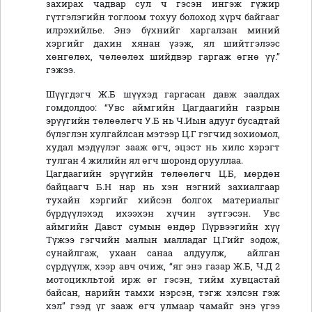
захирах чадвар сул ч гэсэн ингэж гүжир
гүтгэлэгийн тоглоом тохуу болоход хүрч байгааг
илрэхийлье. Энэ бүхнийг харгалзан миний
хэргийг дахин хянан үзэж, ял шийтгэлээс
хөнгөлөх, чөлөөлөх шийдвэр гаргаж өгнө үү.”
гэжээ.
Шүүгдэгч Ж.Б шүүхэд гаргасан давж заалдах
гомдолдоо: “Увс аймгийн Цагдаагийн газрын
эрүүгийн төлөөлөгч У.Б нь Ч.Иын адууг бусадтай
бүлэглэн хулгайлсан мэтээр Ц.Г гэгчид зохиомол,
худал мэдүүлэг зааж өгч, эцэст нь хилс хэрэгт
тулган 4 жилийн ял өгч шоронд орууллаа.
Цагдаагийн эрүүгийн төлөөлөгч Ц.Б, мөрдөн
байцаагч Б.Н нар нь хэн нэгний захиалгаар
тухайн хэргийг хийсэн болгох материалыг
бүрдүүлэхэд ихээхэн хүчин зүтгэсэн. Увс
аймгийн Давст сумын өндөр Пүрвээгийн хүү
Түжээ гэгчийн малын малладаг Ц.Гийг зодож,
сунайлгаж, ухаан санаа алдуулж, айлган
сүрдүүлж, хээр авч очиж, “яг энэ газар Ж.Б, Ч.Д 2
мотоцикльтой ирж өг гэсэн, тийм хувцастай
байсан, нарийн тамхи нэрсэн, тэгж хэлсэн гэж
хэл” гээд үг зааж өгч улмаар чамайг энэ үгээ