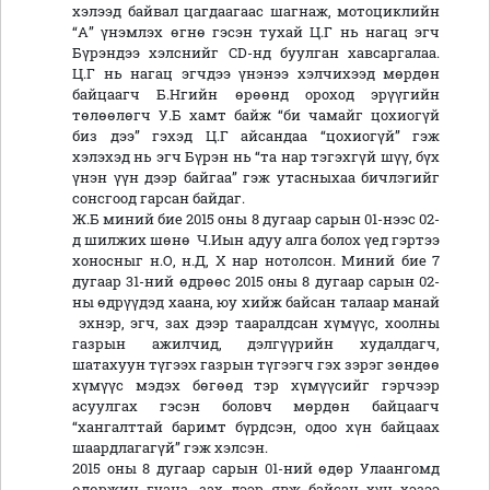
хэлээд байвал цагдаагаас шагнаж, мотоциклийн
“А” үнэмлэх өгнө гэсэн тухай Ц.Г нь нагац эгч
Бүрэндээ хэлснийг CD-нд буулган хавсаргалаа.
Ц.Г нь нагац эгчдээ үнэнээ хэлчихээд мөрдөн
байцаагч Б.Нгийн өрөөнд ороход эрүүгийн
төлөөлөгч У.Б хамт байж “би чамайг цохиогүй
биз дээ” гэхэд Ц.Г айсандаа “цохиогүй” гэж
хэлэхэд нь эгч Бүрэн нь “та нар тэгэхгүй шүү, бүх
үнэн үүн дээр байгаа” гэж утасныхаа бичлэгийг
сонсгоод гарсан байдаг.
Ж.Б миний бие 2015 оны 8 дугаар сарын 01-нээс 02-
д шилжих шөнө Ч.Иын адуу алга болох үед гэртээ
хоносныг н.О, н.Д, Х нар нотолсон. Миний бие 7
дугаар 31-ний өдрөөс 2015 оны 8 дугаар сарын 02-
ны өдрүүдэд хаана, юу хийж байсан талаар манай
эхнэр, эгч, зах дээр тааралдсан хүмүүс, хоолны
газрын ажилчид, дэлгүүрийн худалдагч,
шатахуун түгээх газрын түгээгч гэх зэрэг зөндөө
хүмүүс мэдэх бөгөөд тэр хүмүүсийг гэрчээр
асуулгах гэсэн боловч мөрдөн байцаагч
“хангалттай баримт бүрдсэн, одоо хүн байцаах
шаардлагагүй” гэж хэлсэн.
2015 оны 8 дугаар сарын 01-ний өдөр Улаангомд
өдөржин гуанз, зах дээр явж байсан хүн хэзээ