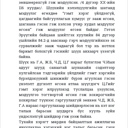
зөвшөөрөхгүй гэж мэдүүлсэн. /4 дүгээр ХХ-ийн
116 хуудас/. Шүүхийн хэлэлцүүлгийн шатанд
мэдүүлэг өгөхдөө “гэмт хэрэг үйлдээгүй,
цагдаагийн байгууллагын хүмүүс үг зааж өгсөн,
шагнана гэсэн гэж хэлсэн учир худал мэдүүлэг
өгсөн” гэж мэдүүлэг өгсөн байдаг. Гэтэл
Эрүүгийн байцаан шийтгэх хуулийн 84 дүгээр
үшйлийн 84.2-д зааснаар гэрч мэдүүлгийнхээ эх
сурвалжийг зааж чадаагүй бол тэр нь нотлох
баримт болохгүй гэснийг шүүх анхаарч үзээгүй
байна.
Шүүх нь Г.А, Ж.Б, Ч.Д, Ц.Г нарыг бүлэглэн Ч.Иын
адууг шууд санаатай шунахайн сэдэлтээр
хулгайлсан тэдгээрийн үйлдлийг гэмт хэргийн
бүрэлдэхүүний шинжийг бүрэн агуулсан гэсэн
үнэлэлт дүгнэлт өгсөн атлаа шүүгдэгч Ц.Гийг
гэмт хэрэг илрүүлэхэд туслалцаа үзүүлсэн,
мэдүүлгээ тогтвортой өгсөн гэж хохирогчийн
хохирлыг түүнээс гаргуулахгүй зөвхөн Ч.Д, Ж.Б,
Г.А нараас гаргуулахаар шийдвэрлэсэн нь хэт нэг
талын барьсан шударга бус хууль зүйн
үндэслэлгүй шийдвэр гэж үзэж байна.
Тухайн хэрэгт мөрдөн байцаалтын ажиллагаа
явуулахдаа хэтэрхий нэг талыг барьсан, гэрч