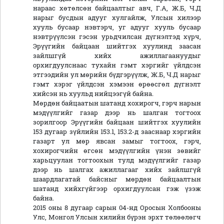
нараас хөтөлсөн байцаалтыг авч, Г.А, Ж.Б, Ч.Д
нарыг бусдын адууг хулгайлж, Улсын хилээр
хууль бусаар нэвтэрч, уг адууг хууль бусаар
нэвтрүүлсэн гэсэн урьдчилсан дүгнэлтэд хүрч,
Эрүүгийн байцаан шийтгэх хуулинд заасан
зайлшгүй хийх ажиллагаануудыг
орхигдуулснаас тухайн гэмт хэргийг үйлдсэн
этгээдийн ул мөрийн бүдгэрүүлж, Ж.Б, Ч.Д нарыг
гэмт хэрэг үйлдсэн хэмээн өрөөсгөл дүгнэлт
хийсэн нь хуульд нийцээгүй байна.
Мөрдөн байцаатын шатанд хохирогч, гэрч нарын
мэдүүлгийг газар дээр нь шалган тогтоох
зорилгоор Эрүүгийн байцаан шийтгэх хуулийн
153 дугаар зүйлийн 153.1, 153.2-д зааснаар хэргийн
газарт ул мөр явсан замыг тогтоох, гэрч,
хохирогчийн өгсөн мэдүүлгийн үнэн зөвийг
харьцуулан тогтоохын тулд мэдүүлгийг газар
дээр нь шалгах ажиллагааг хийх зайлшгүй
шаардлагатай байсныг мөрдөн байцаалтын
шатанд хийхгүйгээр орхигдуулсан гэж үзэж
байна.
2015 оны 8 дугаар сарын 04-нд Оросын Холбооны
Улс, Монгол Улсын хилийн бүрэн эрхт төлөөлөгч